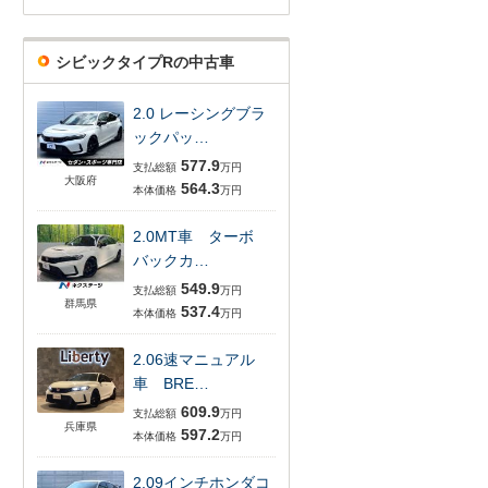
シビックタイプRの中古車
2.0 レーシングブラ
ックパッ…
577.9
支払総額
万円
大阪府
564.3
本体価格
万円
2.0MT車 ターボ
バックカ…
549.9
支払総額
万円
群馬県
537.4
本体価格
万円
2.06速マニュアル
車 BRE…
609.9
支払総額
万円
兵庫県
597.2
本体価格
万円
2.09インチホンダコ