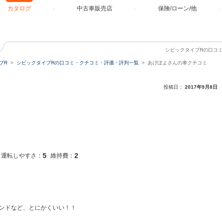
カタログ
中古車販売店
保険/ローン/他
シビックタイプRの口コ
プR
シビックタイプRの口コミ・クチコミ・評価・評判一覧
あげぽよさんの車クチコミ
投稿日：
2017年9月8日
5
2
運転しやすさ：
維持費：
ンドなど、とにかくいい！！