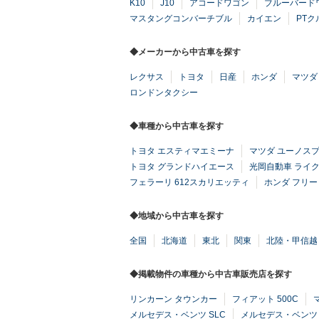
K10
J10
アコードワゴン
ブルーバード
マスタングコンバーチブル
カイエン
PT
◆メーカーから中古車を探す
レクサス
トヨタ
日産
ホンダ
マツダ
ロンドンタクシー
◆車種から中古車を探す
トヨタ エスティマエミーナ
マツダ ユーノス
トヨタ グランドハイエース
光岡自動車 ライ
フェラーリ 612スカリエッティ
ホンダ フリ
◆地域から中古車を探す
全国
北海道
東北
関東
北陸・甲信越
◆掲載物件の車種から中古車販売店を探す
リンカーン タウンカー
フィアット 500C
メルセデス・ベンツ SLC
メルセデス・ベンツ