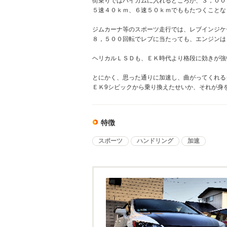
街乗りではハイカムに入れるどころか、３，００
５速４０ｋｍ、６速５０ｋｍでももたつくことな
ジムカーナ等のスポーツ走行では、レブインジケ
８，５００回転でレブに当たっても、エンジンは
ヘリカルＬＳＤも、ＥＫ時代より格段に効きが強
とにかく、思った通りに加速し、曲がってくれる
ＥＫ9シビックから乗り換えたせいか、それが身
特徴
スポーツ
ハンドリング
加速