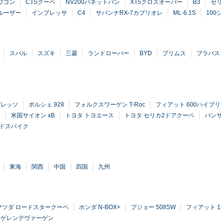
ワゴン
CTSクーペ
NV200バネットバン
XT5クロスオーバー
B3
セ
クルーザー
インプレッサ
C4
サバンナRX-7カブリオレ
ML-6.1S
100
スバル
スズキ
三菱
ランドローバー
BYD
プリムス
ブラバス
プレッソ
ポルシェ 928
フォルクスワーゲン T-Roc
フィアット 600ハイブ
ク
米国サイオン xB
トヨタ トヨエース
トヨタ セリカ2ドアクーペ
パンサ
ードスパイク
東海
関西
中国
四国
九州
マツダ ロードスタークーペ
ホンダ N-BOX+
プジョー 508SW
フィアット 1
 ゲレンデヴァーゲン