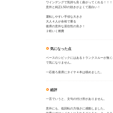
ワインデングで気持ち良く曲がってくれる！！！
意外と純正LSDの効きがよくて面白い！
運転しやすい手頃な大きさ
大人４人が余裕で乗る
後席の意外な居住性の良さ！
２桁いく燃費
気になった点
ベースのシビックにはあるトランクスルーが無く
で気になりません。
一応後ろ座席にタイヤ４本は積めました。
総評
一言でいうと、文句の付け所がありません。
意外にも、低回転の力強さに感動しました。