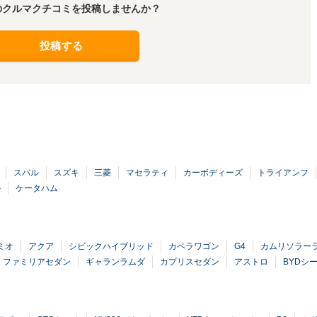
のクルマクチコミを投稿しませんか？
投稿する
スバル
スズキ
三菱
マセラティ
カーボディーズ
トライアンフ
ル
ケータハム
ミオ
アクア
シビックハイブリッド
カペラワゴン
G4
カムリソラー
ファミリアセダン
ギャランラムダ
カプリスセダン
アストロ
BYDシ