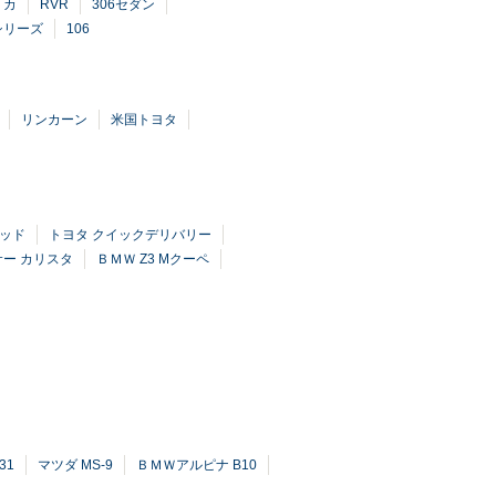
リカ
RVR
306セダン
シリーズ
106
リンカーン
米国トヨタ
リッド
トヨタ クイックデリバリー
ー カリスタ
ＢＭＷ Z3 Mクーペ
31
マツダ MS-9
ＢＭＷアルピナ B10