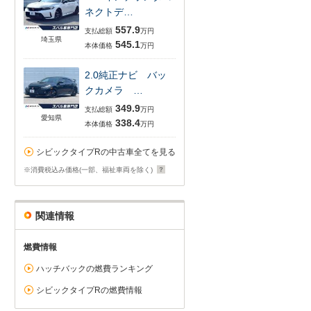
ネクトデ…
557.9
支払総額
万円
埼玉県
545.1
本体価格
万円
2.0純正ナビ バッ
クカメラ …
349.9
支払総額
万円
愛知県
338.4
本体価格
万円
シビックタイプRの中古車全てを見る
※消費税込み価格(一部、福祉車両を除く)
関連情報
燃費情報
ハッチバックの燃費ランキング
シビックタイプRの燃費情報