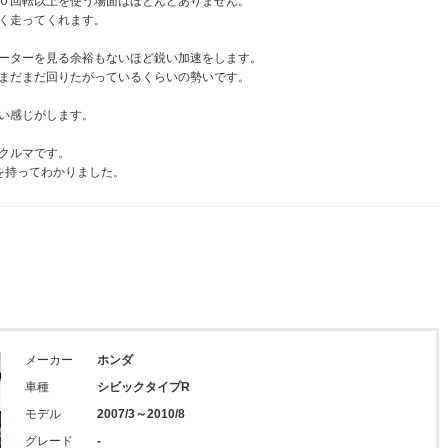
０回転以上を使う場面はほとんどありません。
く走ってくれます。
ーターを見る余裕もないほど鋭い加速をします。
まだまだ回りたがっているくらいの勢いです。
い感じがします。
クルマです。
を持ってわかりました。
メーカー
ホンダ
車種
シビックタイプR
モデル
2007/3～2010/8
グレード
-