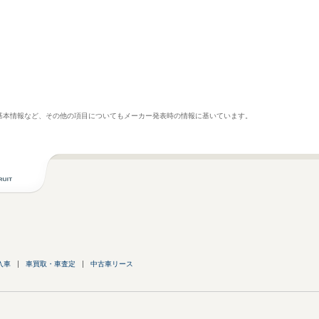
基本情報など、その他の項目についてもメーカー発表時の情報に基いています。
入車
車買取・車査定
中古車リース