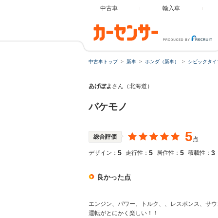
中古車
輸入車
中古車トップ
新車
ホンダ（新車）
シビックタイ
あげぽよ
さん（北海道）
バケモノ
5
総合評価
点
5
5
5
3
デザイン：
走行性：
居住性：
積載性：
良かった点
エンジン、パワー、トルク、、レスポンス、サウ
運転がとにかく楽しい！！