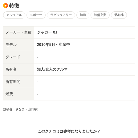
特徴
カジュアル
スポーツ
ラグジュアリー
加速
装備充実
乗心地
メーカー・車種
ジャガー XJ
モデル
2010年5月～生産中
グレード
-
所有者
知人/友人のクルマ
所有期間
-
燃費
-
投稿者：さなま（山口県）
このクチコミは参考になりましたか？