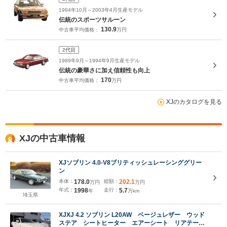
1994年10月～2003年4月生産モデル
伝統のスポーツサルーン
130.9
中古車平均価格：
万円
2代目
1989年9月～1994年9月生産モデル
伝統の豪華さに加え信頼性も向上
170
中古車平均価格：
万円
XJのカタログを見る
XJの中古車情報
XJソブリン 4.0-V8ブリティッシュレーシンググリー
ン
本体：
178.0
総額：
202.1
万円
万円
年式：
1998
走行：
5.7
年
万km
埼玉県
XJXJ 4.2 ソブリン L20AW ベージュレザー ウッド
ステア シートヒーター エアーシート リアテーブ