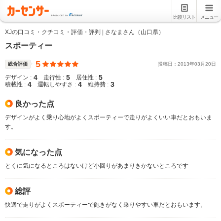
比較リスト
メニュー
XJの口コミ・クチコミ・評価・評判 | さなまさん（山口県）
スポーティー
5
総合評価
投稿日：
2013
年
03
月
20
日
4
5
5
デザイン :
走行性 :
居住性 :
4
4
3
積載性 :
運転しやすさ :
維持費 :
良かった点
デザインがよく乗り心地がよくスポーティーで走りがよくいい車だとおもいま
す。
気になった点
とくに気になるところはないけど小回りがあまりきかないところです
総評
快適で走りがよくスポーティーで飽きがなく乗りやすい車だとおもいます。