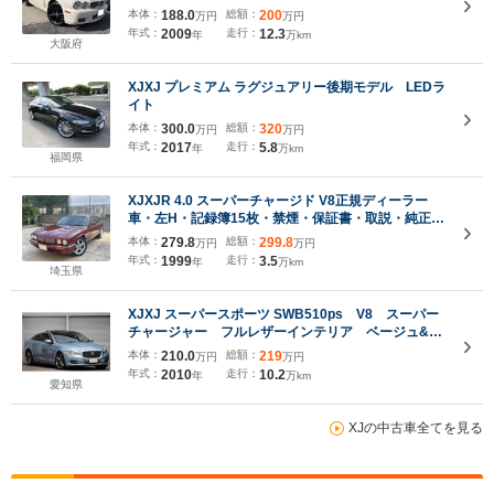
ル
本体：
188.0
総額：
200
万円
万円
年式：
2009
走行：
12.3
年
万km
大阪府
XJXJ プレミアム ラグジュアリー後期モデル LEDラ
イト
本体：
300.0
総額：
320
万円
万円
年式：
2017
走行：
5.8
年
万km
福岡県
XJXJR 4.0 スーパーチャージド V8正規ディーラー
車・左H・記録簿15枚・禁煙・保証書・取説・純正ス
ペアキー・純正ジャガー車検証ケース
本体：
279.8
総額：
299.8
万円
万円
年式：
1999
走行：
3.5
年
万km
埼玉県
XJXJ スーパースポーツ SWB510ps V8 スーパー
チャージャー フルレザーインテリア ベージュ&ネ
イビー ウッドパネル レザールーフライニング ベ
本体：
210.0
総額：
219
万円
万円
ンチレーション パワーシート パノラマルーフ リ
年式：
2010
走行：
10.2
年
万km
アモニター
愛知県
XJの中古車全てを見る