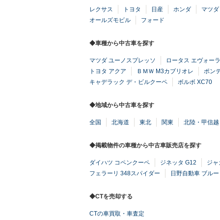
レクサス
トヨタ
日産
ホンダ
マツダ
オールズモビル
フォード
◆車種から中古車を探す
マツダ ユーノスプレッソ
ロータス エヴォー
トヨタ アクア
ＢＭＷ M3カブリオレ
ポン
キャデラック デ・ビルクーペ
ボルボ XC70
◆地域から中古車を探す
全国
北海道
東北
関東
北陸・甲信越
◆掲載物件の車種から中古車販売店を探す
ダイハツ コペンクーペ
ジネッタ G12
ジャ
フェラーリ 348スパイダー
日野自動車 ブル
◆CTを売却する
CTの車買取・車査定