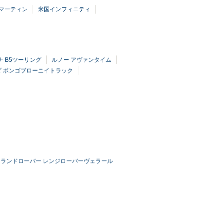
マーティン
米国インフィニティ
 B5ツーリング
ルノー アヴァンタイム
ダ ボンゴブローニイトラック
ランドローバー レンジローバーヴェラール