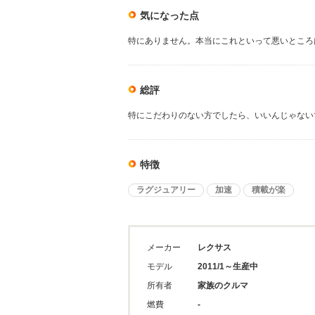
気になった点
特にありません。本当にこれといって悪いところ
総評
特にこだわりのない方でしたら、いいんじゃない
特徴
ラグジュアリー
加速
積載が楽
メーカー
レクサス
モデル
2011/1～生産中
所有者
家族のクルマ
燃費
-