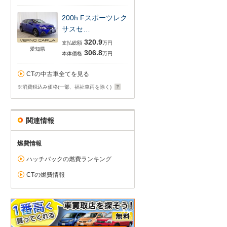
200h Fスポーツレク
サスセ…
320.9
支払総額
万円
愛知県
306.8
本体価格
万円
CTの中古車全てを見る
※消費税込み価格(一部、福祉車両を除く)
関連情報
燃費情報
ハッチバックの燃費ランキング
CTの燃費情報