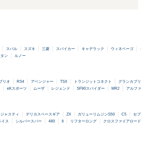
スバル
スズキ
三菱
スパイカー
キャデラック
ウィネベーゴ
ータン
ルノー
ブリオ
RS4
アベンジャー
TSX
トランジットコネクト
グランカブリ
ャ
eKスポーツ
ムーザ
レジェンド
SF90スパイダー
MR2
アルファ
ジャスティ
デリカスペースギア
ZX
ガリューリムジンS50
C5
セブ
ペイス
シルバースパー
480
II
リフターロング
クロスファイアロード