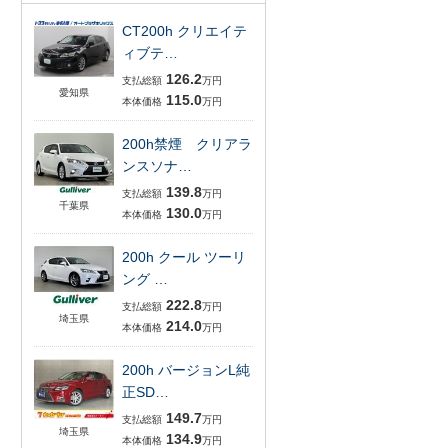
CT200h クリエイテ
ィブテ…
126.2
支払総額
万円
愛知県
115.0
本体価格
万円
200h禁煙 クリアラ
ンスソナ…
139.8
支払総額
万円
千葉県
130.0
本体価格
万円
200h クール ツーリ
ング …
222.8
支払総額
万円
埼玉県
214.0
本体価格
万円
200h バージョンL純
正SD…
149.7
支払総額
万円
埼玉県
134.9
本体価格
万円