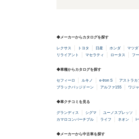
◆メーカーからカタログを探す
レクサス
トヨタ
日産
ホンダ
マツダ
リライアント
マセラティ
ロータス
フ
◆車種からカタログを探す
セフィーロ
ルキノ
e-tron S
アストラカ
ブラックバッジドーン
アルファ155
ワジ
◆車クチコミを見る
グランディス
シグマ
ユーノスプレッソ
カマロコンバーチブル
ライフ
ネオン
I
◆メーカーから中古車を探す