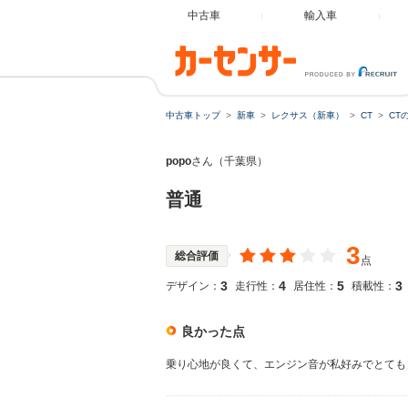
中古車
輸入車
中古車トップ
新車
レクサス（新車）
CT
CT
popo
さん（千葉県）
普通
3
総合評価
点
3
4
5
3
デザイン：
走行性：
居住性：
積載性：
良かった点
乗り心地が良くて、エンジン音が私好みでとても