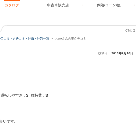
カタログ
中古車販売店
保険/ローン/他
CTの
の口コミ・クチコミ・評価・評判一覧
popoさんの車クチコミ
投稿日：
2013年2月10日
3
3
運転しやすさ：
維持費：
良いです。