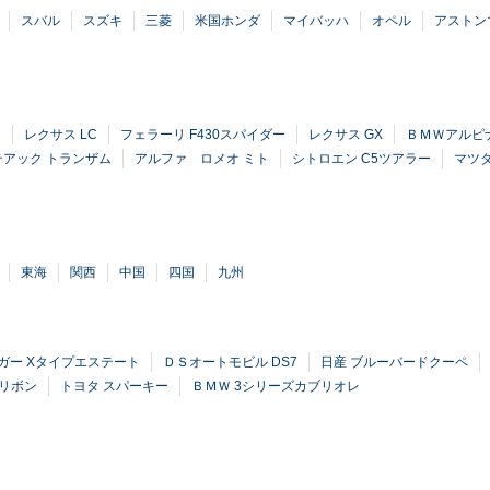
スバル
スズキ
三菱
米国ホンダ
マイバッハ
オペル
アストン
ラ
レクサス LC
フェラーリ F430スパイダー
レクサス GX
ＢＭＷアルピナ
テアック トランザム
アルファ ロメオ ミト
シトロエン C5ツアラー
マツ
東海
関西
中国
四国
九州
ガー Xタイプエステート
ＤＳオートモビル DS7
日産 ブルーバードクーペ
ーリボン
トヨタ スパーキー
ＢＭＷ 3シリーズカブリオレ