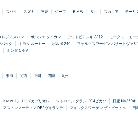
スバル
スズキ
三菱
ジープ
ＢＭＷ
ＢＬ
スカニア
モーリ
スレジアスバン
ポルシェ タイカン
アウトビアンキ A112
モーク ミニモー
ツバック
トヨタ ルーミー
ボルボ 240
フォルクスワーゲン パサートヴァリ
ー
ホンダ CR-V
東海
関西
中国
四国
九州
ＢＭＷ 1シリーズカブリオレ
シトロエン グランドC4ピカソ
日産 NV350
アストンマーティン DB9ヴォランテ
フォルクスワーゲン ザ・ビートル
日