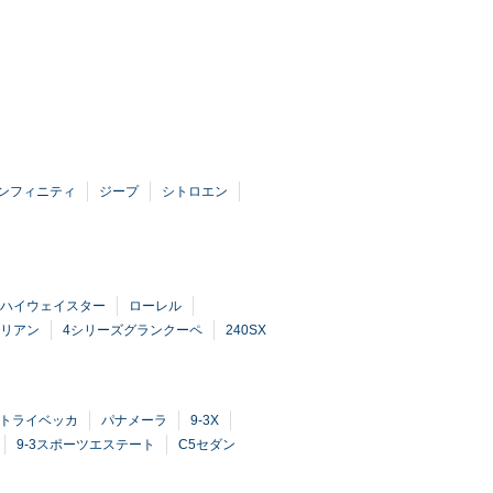
ンフィニティ
ジープ
シトロエン
ハイウェイスター
ローレル
リアン
4シリーズグランクーペ
240SX
9トライベッカ
パナメーラ
9-3X
9-3スポーツエステート
C5セダン