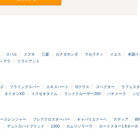
スバル
スズキ
三菱
カナダホンダ
マセラティ
イエス
米国イ
ィアラ
リライアント
12
フライングスパー
エキスパート
Gクラス
スペクター
ラフェスタ
タイタンXD
イクセオタイム
ランドクルーザー200
パナメーラ
シビ
ースレンジャー
フレアクロスオーバー
キャバリエクーペ
ナディア
B
ン
デュトロハイブリッド
1300
カムリソラーラ
ロードスター1.8ターボ