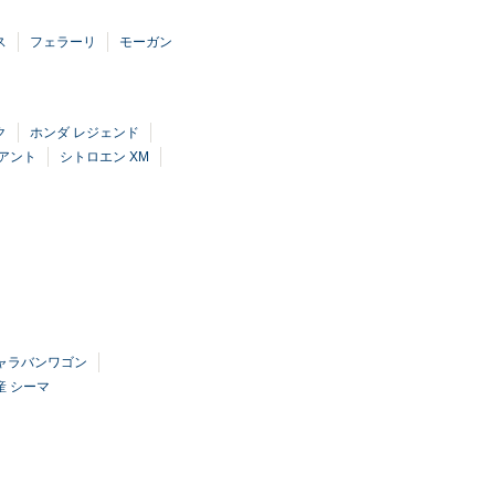
ス
フェラーリ
モーガン
ク
ホンダ レジェンド
アント
シトロエン XM
キャラバンワゴン
産 シーマ