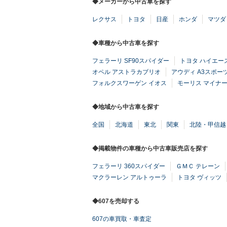
◆メーカーから中古車を探す
レクサス
トヨタ
日産
ホンダ
マツダ
◆車種から中古車を探す
フェラーリ SF90スパイダー
トヨタ ハイエー
オペル アストラカブリオ
アウディ A3スポー
フォルクスワーゲン イオス
モーリス マイナ
◆地域から中古車を探す
全国
北海道
東北
関東
北陸・甲信越
◆掲載物件の車種から中古車販売店を探す
フェラーリ 360スパイダー
ＧＭＣ テレーン
マクラーレン アルトゥーラ
トヨタ ヴィッツ
◆607を売却する
607の車買取・車査定