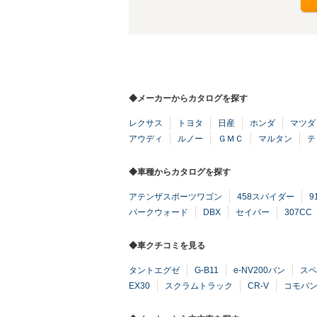
◆メーカーからカタログを探す
レクサス
トヨタ
日産
ホンダ
マツダ
アウディ
ルノー
ＧＭＣ
マルタン
テ
◆車種からカタログを探す
アテンザスポーツワゴン
458スパイダー
9
パークウォード
DBX
セイバー
307CC
◆車クチコミを見る
タントエグゼ
G-B11
e-NV200バン
スペ
EX30
スクラムトラック
CR-V
コモバ