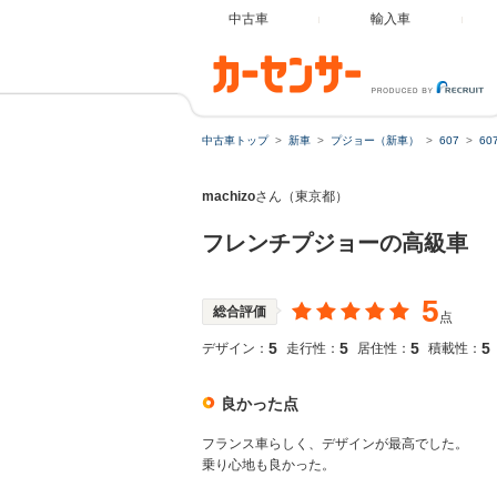
中古車
輸入車
中古車トップ
新車
プジョー（新車）
607
6
machizo
さん（東京都）
フレンチプジョーの高級車
5
総合評価
点
5
5
5
5
デザイン：
走行性：
居住性：
積載性：
良かった点
フランス車らしく、デザインが最高でした。
乗り心地も良かった。