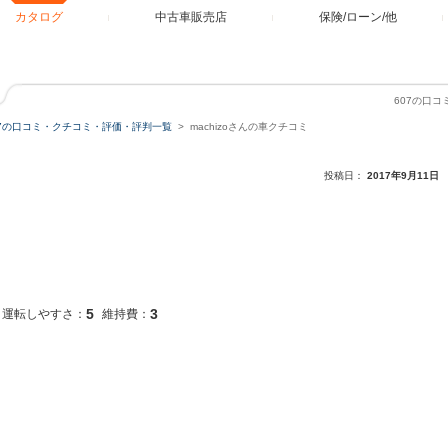
カタログ
中古車販売店
保険/ローン/他
607の口コ
07の口コミ・クチコミ・評価・評判一覧
machizoさんの車クチコミ
投稿日：
2017年9月11日
5
3
運転しやすさ：
維持費：