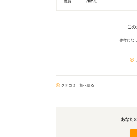
燃費
7km/L
この
参考にな
クチコミ一覧へ戻る
あなた