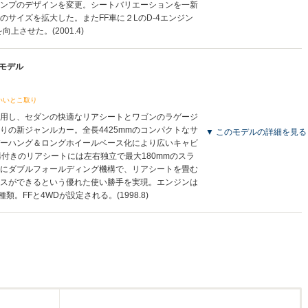
ンプのデザインを変更。シートバリエーションを一新
のサイズを拡大した。またFF車に２LのD-4エンジン
上させた。(2001.4)
産モデル
いいとこ取り
用し、セダンの快適なリアシートとワゴンのラゲージ
りの新ジャンルカー。全長4425mmのコンパクトなサ
▼ このモデルの詳細を見る
ーハング＆ロングホイールベース化により広いキャビ
構付きのリアシートには左右独立で最大180mmのスラ
にダブルフォールディング機構で、リアシートを畳む
スができるという優れた使い勝手を実現。エンジンは
種類。FFと4WDが設定される。(1998.8)