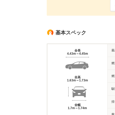
基本スペック
最
全長
4.43m～4.45m
燃
燃
全高
1.63m～1.73m
駆
排
全幅
1.7m～1.74m
乗