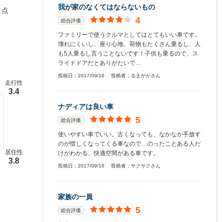
我が家のなくてはならないもの
点
4
総合評価
ファミリーで使うクルマとしてはとてもいい車です。
壊れにくいし、座り心地、荷物もたくさん乗るし、人
も5人乗るし言うことないです！子供も乗るので、ス
ライドドアだとありがたいで…
投稿日：
2017/09/16
投稿者：
るまががさん
走行性
3.4
ナディアは良い車
5
総合評価
使いやすい車でいい。古くなっても、なかなか手放す
のが惜しくなってくる車なので…のったことある人だ
居住性
けがわかる、快適空間がある車です。
3.8
投稿日：
2017/09/16
投稿者：
サクサクさん
家族の一員
5
総合評価