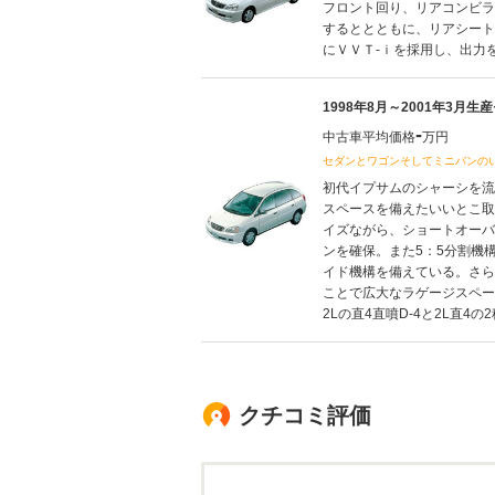
フロント回り、リアコンビラ
するととともに、リアシート
にＶＶＴ-ｉを採用し、出力を向
1998年8月～2001年3月生
-
中古車平均価格
万円
セダンとワゴンそしてミニバンの
初代イプサムのシャーシを流
スペースを備えたいいとこ取
イズながら、ショートオーバ
ンを確保。また5：5分割機
イド機構を備えている。さら
ことで広大なラゲージスペー
2Lの直4直噴D-4と2L直4の2
クチコミ評価