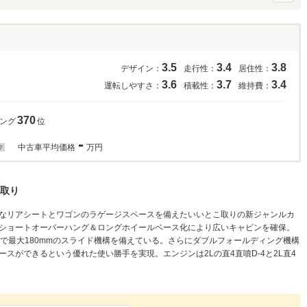
3.5
3.4
3.8
デザイン：
走行性：
居住性：
3.6
3.7
3.4
運転しやすさ：
積載性：
維持費：
370
キング
位
-
中古車平均価格
万円
取り
なリアシートとワゴンのラゲージスペースを備えたいいとこ取りの新ジャンルカ
ら、ショートオーバーハング＆ロングホイールベース化により広いキャビンを確保。
で最大180mmのスライド機構を備えている。さらにダブルフォールディング機構
スができるという優れた使い勝手を実現。エンジンは2Lの直4直噴D-4と2L直4