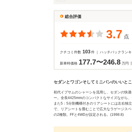
総合評価
3.7
点
103
クチコミ件数
件 ｜ ハッチバックラン
177.7〜246.8
新車時価格
万円
セダンとワゴンそしてミニバンのいいとこ
初代イプサムのシャーシを流用し、セダンの快適
ー。全長4425mmのコンパクトなサイズなが
また5：5分割機構付きのリアシートには左右独立
で、リアシートを畳むことで広大なラゲージスペー
の2種類。FFと4WDが設定される。(1998.8)