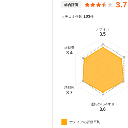
3.7
総合評価
103
クチコミ件数
件
デザイン
3.5
維持費
3.4
積載性
3.7
運転のしやすさ
3.6
ナディアの評価平均