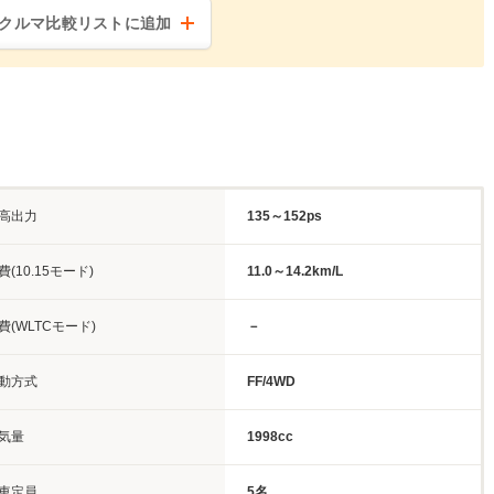
クルマ比較リストに追加
高出力
135～152ps
費(10.15モード)
11.0～14.2km/L
費(WLTCモード)
－
動方式
FF/4WD
気量
1998cc
車定員
5名