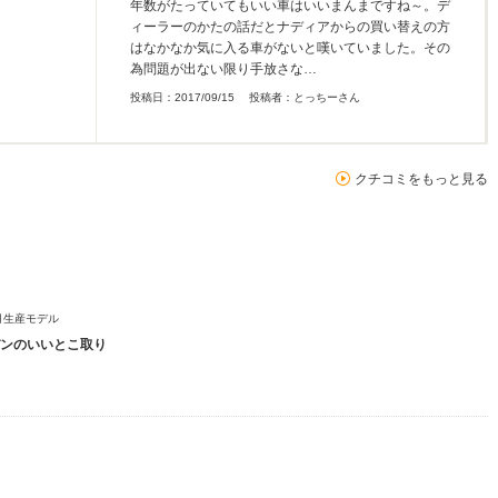
年数がたっていてもいい車はいいまんまですね～。デ
ィーラーのかたの話だとナディアからの買い替えの方
はなかなか気に入る車がないと嘆いていました。その
為問題が出ない限り手放さな…
投稿日：
2017/09/15
投稿者：
とっちーさん
クチコミをもっと見る
8月生産モデル
ンのいいとこ取り