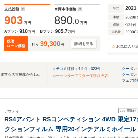
アシストパッケージ
2021
年式
支払総額
車両本体価格
903
890
2028(
車検
.0
万円
万円
保証付
保証
910
905.7
A
プラン
B
プラン
万円
万円
2900C
排気量
残価
39,300
詳細を見る
月々
円
ローン価格
お気に入り
クチコミ評価：
4.9
点（
323
件）
クーポン
☆東証プライム上場企業の双日運営☆名古屋駅から15分、高品質な車両をお届けします！
クーポン
カーセンサーアフター保証取扱店
フェア情
360°
画像付
アウディ
RS4アバント RSコンペティション 4WD 限定1
クションフィルム 専用20インチアルミホイール マットカーボンエクステリ