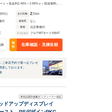
ライバシーガラス フルセグ
全国最大級在庫！Audi認定中古車ローンご利用のお客様に！！『ＯＰプランサポート＋低金利2.49%～3.99%ｏｒ陸送無料』※各種条件あります。下取・買取・保険もご相談ください
2
(R01)
万km
走行距離
備付
なし
修復歴
法定整備付
整備
C
フロアMTモード付8AT
ミッション
無
在庫確認・見積依頼
追加
料
：ご来店予約で選べるプレゼ
用意しております。
報
車両品質評価書付
ディーラー保証
フ ヘッドアップディスプレイ
ースト RSデザインPKGレ