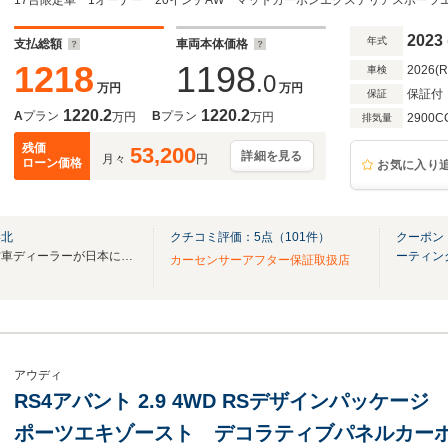
アパッケージ コンフォートパッケージ ブラックAud
ゾーストプラス シートヒーター
2023
年式
支払総額
車両本体価格
1218
1198
2026(
車検
.0
万円
万円
保証付
保証
1220.2
1220.2
A
プラン
B
プラン
万円
万円
2900C
排気量
残価
53,200
詳細を見る
月々
円
ローン価格
お気に入り
港北
クチコミ評価：
5
点（
101
件）
クーポン：
双日運営・豪州最大の高級中古車ディーラーが日本に！ ※8/11-14夏季休暇
ーティン
カーセンサーアフター保証取扱店
アウディ
RS4アバント 2.9 4WD RSデザインパッケー
ポーツエキゾースト デコラティブパネルカー