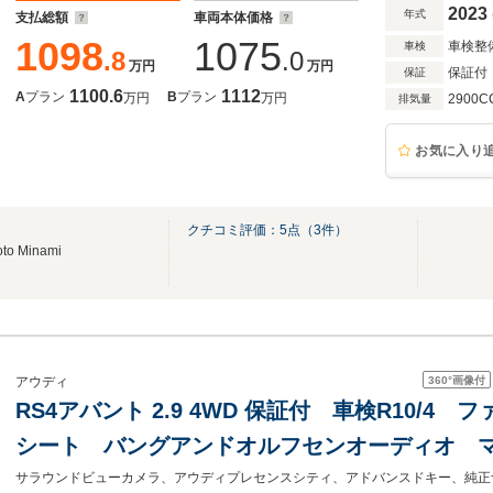
イバシーガラス
2023
年式
支払総額
車両本体価格
1098
1075
車検整
車検
.8
.0
万円
万円
保証付
保証
1100.6
1112
A
プラン
B
プラン
万円
万円
2900C
排気量
お気に入り
クチコミ評価：
5
点（
3
件）
o Minami
360°
画像付
アウディ
RS4アバント 2.9 4WD 保証付 車検R10/
シート バングアンドオルフセンオーディオ マ
ト 20インチアルミ レッドキャリパー バー