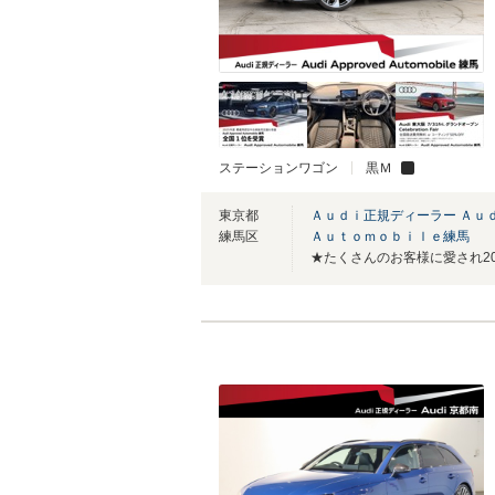
ステーションワゴン
黒Ｍ
東京都
Ａｕｄｉ正規ディーラー Ａ
練馬区
Ａｕｔｏｍｏｂｉｌｅ練馬
★たくさんのお客様に愛され20