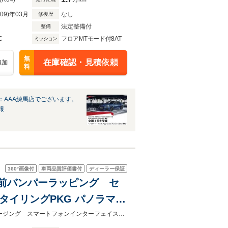
R09)年03月
なし
修復歴
法定整備付
整備
C
フロアMTモード付8AT
ミッション
無
在庫確認・見積依頼
追加
料
：AAA練馬店でございます。
報
360°
画像付
車両品質評価書付
ディーラー保証
ー 前バンパーラッピング セ
タイリングPKG パノラマ
装備が充実したRS4Avant入荷しました 前後シートヒーター ワイヤレスチャージング スマートフォンインターフェイス カーボンエンジンカバー＆ドアミラー 全国ご自宅お届け可能です