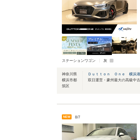
ステーションワゴン
灰
神奈川県
Ｄｕｔｔｏｎ Ｏｎｅ 横浜
横浜市都
筑区
NEW
8/7