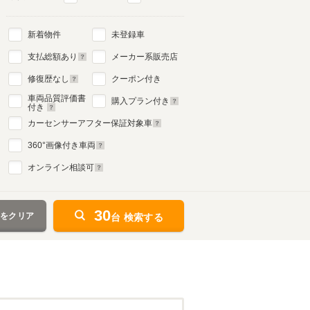
新着物件
未登録車
支払総額あり
メーカー系販売店
修復歴なし
クーポン付き
車両品質評価書
購入プラン付き
付き
カーセンサーアフター保証対象車
360
°画像付き車両
オンライン相談可
30
件をクリア
台 検索する