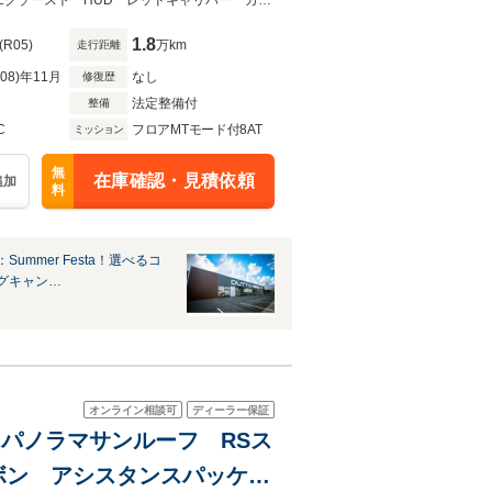
iRings RSスポーツエキ
17台限定車 1オーナー 20インチAW マットカーボンエクステリアスポーツエグゾースト HUD レッドキャリパー カーボンエンジンカバー
1.8
(R05)
万km
走行距離
R08)年11月
なし
修復歴
法定整備付
整備
C
フロアMTモード付8AT
ミッション
無
在庫確認・見積依頼
追加
料
Summer Festa！選べるコ
グキャン…
オンライン相談可
ディーラー保証
ジ パノラマサンルーフ RSス
ボン アシスタンスパッケー