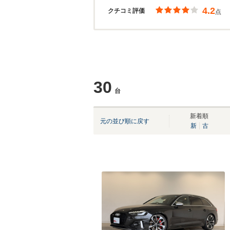
4.2
クチコミ評価
点
30
台
新着順
元の並び順に戻す
新
古