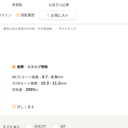
車買取
お役立ち記事
ログイン
閲覧履歴
お気に入り
ト・横滑り防止装置の中古車・中古車情報
サイトマップ
燃費・カタログ情報
9.7
9.9
WLTCモード燃費：
～
km/l
10.3
11.2
JC08モード燃費：
～
km/l
2893
排気量：
cc
詳しく見る
ミッション
AT/CVT
MT