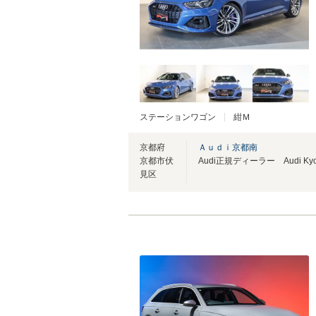
ステーションワゴン
紺Ｍ
京都府
Ａｕｄｉ京都南
京都市伏
Audi正規ディーラー Audi Kyot
見区