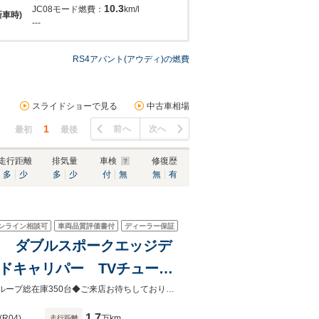
10.3
JC08モード燃費：
km/l
新車時)
---
RS4アバント(アウディ)の燃費
スライドショーで見る
中古車相場
1
前へ
次へ
最初
最後
走行距離
排気量
車検
修復歴
多
少
多
少
付
無
無
有
ンライン相談可
車両品質評価書付
ディーラー保証
ースト ダブルスポークエッジデ
ドキャリパー TVチューナ
ワイヤレスチャージング 認
◆Audi Sport店◆Audi正規ディーラーAAA練馬店！お気軽にお問合せ下さい！グループ総在庫350台◆ご来店お待ちしております◆東京都練馬区春日町2-5-22／有楽町線：平和台駅より700m
1.7
(R04)
万km
走行距離