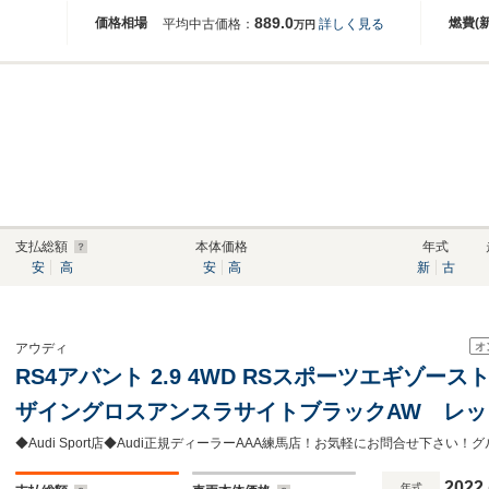
889.0
価格相場
燃費(
平均中古価格：
詳しく見る
万円
支払総額
本体価格
年式
安
高
安
高
新
古
オ
アウディ
RS4アバント 2.9 4WD RSスポーツエギゾ
ザイングロスアンスラサイトブラックAW レッ
ー サラウンドビューカメラ スマートフォン
定中古車
2022
年式