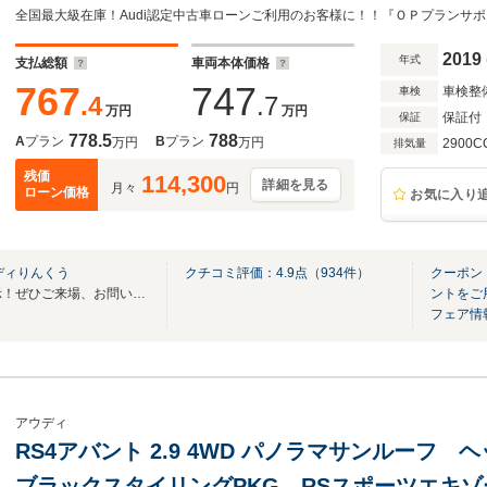
ジ OP20インチAW レッドキャリパー プ
TV 全周囲カメラ 認中
2019
年式
支払総額
車両本体価格
767
747
車検整
車検
.4
.7
万円
万円
保証付
保証
778.5
788
A
プラン
B
プラン
万円
万円
2900C
排気量
残価
114,300
詳細を見る
月々
円
ローン価格
お気に入り
ディりんくう
クチコミ評価：
4.9
点（
934
件）
クーポン
Audi認定中古車全国最大級展示！ぜひご来場、お問い合わせ下さい。
ントをご
フェア情
アウディ
RS4アバント 2.9 4WD パノラマサンルー
ブラックスタイリングPKG RSスポーツエキゾ