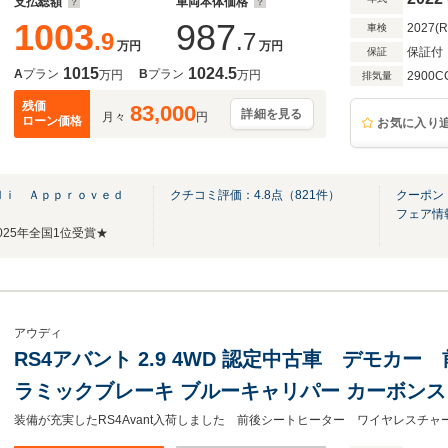
支払総額
車両本体価格
1003
987
2027(
車検
.9
.7
万円
万円
保証付
保証
1015
1024.5
A
プラン
B
プラン
万円
万円
2900C
排気量
残価
83,000
詳細を見る
月々
円
ローン価格
お気に入り
ｕｄｉ Ａｐｐｒｏｖｅｄ
クチコミ評価：
4.8
点（
821
件）
クーポン
フェア情
25年全国1位受賞★
アウディ
RS4アバント 2.9 4WD 認定中古車 デモカ
ラミックブレーキ ブルーキャリパー カーボンス
SR RSスポーツエキゾースト TVチューナー ヘッドアップディスプレイ プラ