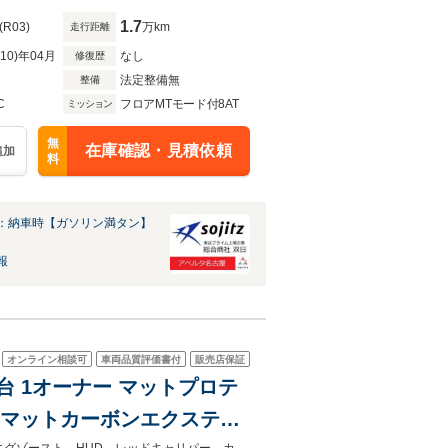
1.7
(R03)
万km
走行距離
R10)年04月
なし
修復歴
法定整備無
整備
C
フロアMTモード付8AT
ミッション
無
在庫確認・見積依頼
追加
料
：納車時【ガソリン満タン】
報
オンライン相談可
車両品質評価書付
販売店保証
7台 1オーナー マットプロテ