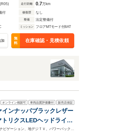
0.7
(R05)
万km
走行距離
備付
なし
修復歴
法定整備付
整備
C
フロアMTモード付8AT
ミッション
無
在庫確認・見積依頼
追加
料
オンライン相談可
車両品質評価書付
販売店保証
4 ファインナッパブラックレザー
トリクスLEDヘッドライ
チャルコックピット パーク
サラウンドビューカメラ、アウディプレセンスシティ、アドバンスドキー、純正ナビゲーション、地デジＴＶ、パワーバックドア、ＥＴＣ