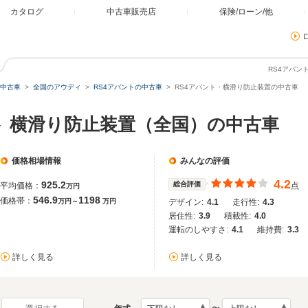
カタログ
中古車販売店
保険/ローン/他
RS4アバン
中古車
全国のアウディ
RS4アバントの中古車
RS4アバント・横滑り防止装置の中古車
ト 横滑り防止装置（全国）の中古車
価格相場情報
みんなの評価
4.2
925.2
総合評価
平均価格：
点
万円
546.9
1198
価格帯：
万円～
万円
デザイン:
4.1
走行性:
4.3
居住性:
3.9
積載性:
4.0
運転のしやすさ:
4.1
維持費:
3.3
詳しく見る
詳しく見る