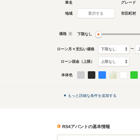
車名
グレード
地域
市区町村
選択する
現行
3代目
2019年1月～生産中
2013年4
生産モデ
価格
下限なし
RS4アバントのカタログを見る
〜
ローン月々支払い価格
ローン頭金（上限）
本体色
▼ もっと詳細な条件を追加する
RS4アバント
の基本情報