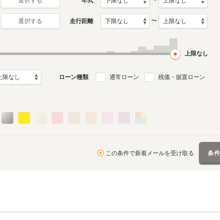
〜
年式
選択する
〜
走行距離
選択する
2代目
初代
月～2018年12月
2006年7月～2009年12月
2001年6月～2002年1月
ル
生産モデル
生産モデル
上限なし
ローン種類
通常ローン
残価・据置ローン
この条件で新着メールを受け取る
条