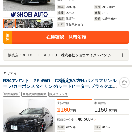
年式
2007
年
走行
20.2
万km
車検
'27/02
修復
なし
保証
保証付
整備
法定整備付
住所
愛知県あま市
無
在庫確認・見積依頼
料
販売店：
ＳＨＯＥＩ ＡＵＴＯ 株式会社ショウエイジャパン ショウエイオート
アウディ
RS4アバント 2.9 4WD CS認定5A/左H/パノラマサンル
ーフ/カーボンスタイリング/シートヒーター/ブラックエン
ブレム/マトリクスLEDライト/バング&オルフセ
販売店保証
車両品質評価書付
購入プラン付
ン/ACC/LKA/BSM/バーチャルコックピット/MMIナ
ビ/DRC付スポーツサス/20インチAW
支払総額
本体価格
1160
1150.
0
万円
万円
48,500
残価ローン
月々
円
年式
2024
年
走行
620
km