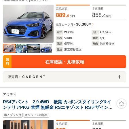
ティブパネルカーボン/カーボンエンジンカバー/ブラック
ウィンドウモール&ルーフレール
支払総額
本体価格
889.
858.
6
0
万円
万円
30,300
残価ローン
月々
円
年式
2021
年
走行
2.2
万km
車検
'28/01
修復
なし
保証
保証無
整備
法定整備無
住所
東京都杉並区
無
在庫確認・見積依頼
料
販売店：
ＣＡＲＧＥＮＴ
アウディ
RS4アバント 2.9 4WD 後期 カ-ボンスタイリング&イ
ンテリアPKG 禁煙 無鈑金 RSエキゾ-スト RSデザイン
PKG フラットボトムステア 黒Audiリング/20AW/赤キャ
購入プラン付
オンライン相談可
リパ- Bang&Olufsen 黒革シ-トH CarPlayナビ/TV/360カ
メラ ドラレコ 4WD 450ps
支払総額
本体価格