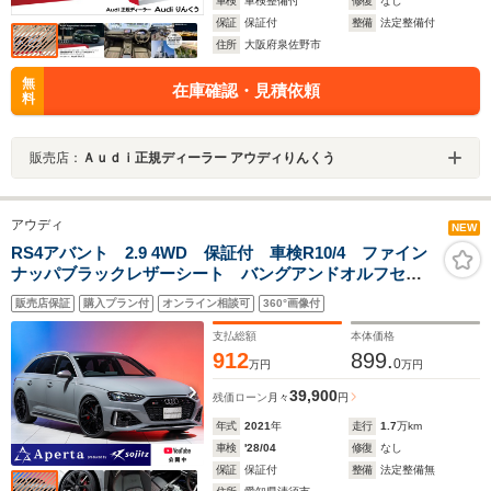
車検
車検整備付
修復
なし
保証
保証付
整備
法定整備付
住所
大阪府泉佐野市
無
在庫確認・見積依頼
料
販売店：
Ａｕｄｉ正規ディーラー アウディりんくう
アウディ
NEW
RS4アバント 2.9 4WD 保証付 車検R10/4 ファイン
ナッパブラックレザーシート バングアンドオルフセン
オーディオ マトリクスLEDヘッドライト 20インチア
販売店保証
購入プラン付
オンライン相談可
360°画像付
ルミ レッドキャリパー バーチャルコックピット パ
ークアシストパッケージ
支払総額
本体価格
912
899.
0
万円
万円
39,900
残価ローン
月々
円
年式
2021
年
走行
1.7
万km
車検
'28/04
修復
なし
保証
保証付
整備
法定整備無