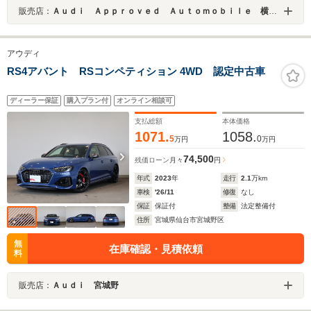
販売店：
Ａｕｄｉ Ａｐｐｒｏｖｅｄ Ａｕｔｏｍｏｂｉｌｅ 横浜青葉
アウディ
RS4アバント RSコンペティション 4WD 認定中古車
ディーラー保証
購入プラン付
オンライン相談可
支払総額
本体価格
1071.
1058.
5
0
万円
万円
74,500
残価ローン
月々
円
年式
2023
年
走行
2.1
万km
車検
'26/11
修復
なし
保証
保証付
整備
法定整備付
住所
宮城県仙台市宮城野区
無
在庫確認・見積依頼
料
販売店：
Ａｕｄｉ 宮城野