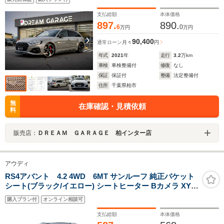
ラス
支払総額
本体価格
897.
890.
6
0
万円
万円
90,400
通常ローン
月々
円
年式
2021
年
走行
3.2
万km
車検
車検整備付
修復
なし
保証
保証付
整備
法定整備付
住所
千葉県柏市
無
在庫確認・見積依頼
料
販売店：
ＤＲＥＡＭ ＧＡＲＡＧＥ 柏インター店
アウディ
RS4アバント 4.2 4WD 6MT サンルーフ 純正バケット
シート(ブラック/イエロー) シートヒーター Bカメラ XYZ
車高調 スエードステアリング 社外スタビライザー マフラ
購入プラン付
オンライン相談可
ーバルブコントロール
支払総額
本体価格