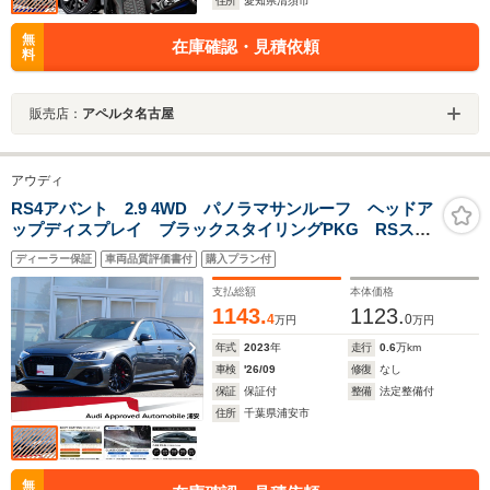
住所
愛知県清須市
無
在庫確認・見積依頼
料
販売店：
アペルタ名古屋
アウディ
RS4アバント 2.9 4WD パノラマサンルーフ ヘッドア
ップディスプレイ ブラックスタイリングPKG RSスポ
ーツエキゾースト RSデザインPKGレッド パークアシ
ディーラー保証
車両品質評価書付
購入プラン付
スト キャリパーレッド プライバシーガラス TV
支払総額
本体価格
1143.
1123.
4
0
万円
万円
年式
2023
年
走行
0.6
万km
車検
'26/09
修復
なし
保証
保証付
整備
法定整備付
住所
千葉県浦安市
無