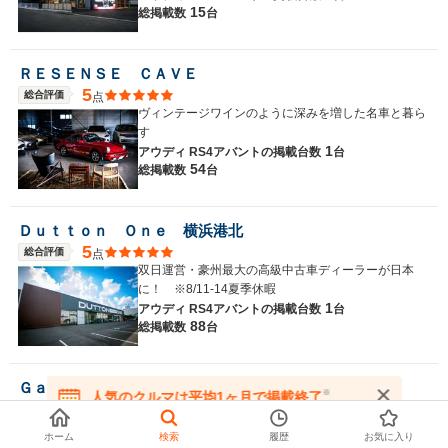
15
総掲載数
台
ＲＥＳＥＮＳＥ ＣＡＶＥ
5
総合評価
点
ヴィンテージワインのように深みを増した名車と暮ら
す
1
アウディ RS4アバントの
掲載台数
台
54
総掲載数
台
Ｄｕｔｔｏｎ Ｏｎｅ 横浜港北
5
総合評価
点
双日運営・豪州最大の高級中古車ディーラーが日本
に！ ※8/11-14夏季休暇
1
アウディ RS4アバントの
掲載台数
台
88
総掲載数
台
Ｇａｒａｇｅ ＥＶＥ．ＲＹＮ ＯＳＡＫＡ
※
人気のクルマは平均1ヶ月で掲載終了
5
総合評価
点
在庫が無くなる前にお問い合わせください
BMW、メルセデスベンツ他、グループ総在庫数150
ホーム
検索
履歴
お気に入り
台!! 全国のお客様にお届け。