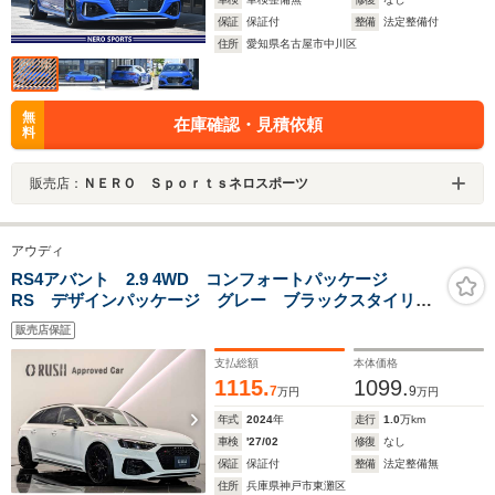
保証
保証付
整備
法定整備付
住所
愛知県名古屋市中川区
無
在庫確認・見積依頼
料
販売店：
ＮＥＲＯ Ｓｐｏｒｔｓネロスポーツ
アウディ
RS4アバント 2.9 4WD コンフォートパッケージ
RS デザインパッケージ グレー ブラックスタイリン
グパッケージ RSスポーツエキゾーストシステム デコ
販売店保証
ラティブパネル カーボンツイル TV カラードブレー
キキャリパーレッド
支払総額
本体価格
1115.
1099.
7
9
万円
万円
年式
2024
年
走行
1.0
万km
車検
'27/02
修復
なし
保証
保証付
整備
法定整備無
住所
兵庫県神戸市東灘区