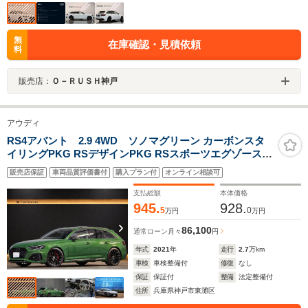
無
在庫確認・見積依頼
料
販売店：
Ｏ－ＲＵＳＨ神戸
アウディ
RS4アバント 2.9 4WD ソノマグリーン カーボンスタ
イリングPKG RSデザインPKG RSスポーツエグゾースト
OP20インチブラックAW レッドキャリパー パノラマサン
販売店保証
車両品質評価書付
購入プラン付
オンライン相談可
ルーフ TVチューナー ブラックAudiリング カーボンイン
テリア パークアシスト
支払総額
本体価格
945.
928.
5
0
万円
万円
86,100
通常ローン
月々
円
年式
2021
年
走行
2.7
万km
車検
車検整備付
修復
なし
保証
保証付
整備
法定整備付
住所
兵庫県神戸市東灘区