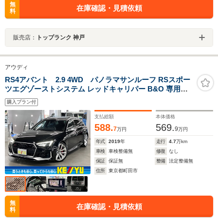
無
在庫確認・見積依頼
料
販売店：
トップランク 神戸
アウディ
RS4アバント 2.9 4WD パノラマサンルーフ RSスポー
ツエグゾーストシステム レッドキャリパー B&O 専用レ
ザー 前後シートヒーター HUD バーチャルコックピット
購入プラン付
パークアシスト サラウンドビュー マトリクスLED MMIナ
ビ ETC2.0
支払総額
本体価格
588.
569.
7
9
万円
万円
年式
2019
年
走行
4.7
万km
車検
車検整備無
修復
なし
保証
保証無
整備
法定整備無
住所
東京都町田市
無
在庫確認・見積依頼
料