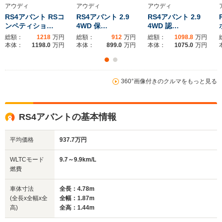
4.59m
4.75m～4.77m
4.
アウディ
アウディ
アウディ
RS4アバント RSコ
RS4アバント 2.9
RS4アバント 2.9
ンペティショ…
4WD 保…
4WD 認…
総額：
1218
万円
総額：
912
万円
総額：
1098.8
万円
ホイールベース
ホイールベース
ホイー
本体：
1198.0
万円
本体：
899.0
万円
本体：
1075.0
万円
-m
-m
10.6～11.0km/L
└市街地:7.1～
9.5～9.8k
360°画像付きのクルマをもっと見る
7.5km/L
└市街地:6.
WLTCモード
-
└郊外:10.8～
└郊外:9.5
燃費
11.3km/L
└高速道路:
RS4アバントの基本情報
└高速道路:13.2～
12.0km/L
13.7km/L
平均価格
937.7万円
排気量
4163cc
2994cc
2893cc
WLTCモード
9.7～9.9km/L
駆動方式
4WD
4WD
4WD
燃費
車体寸法
全長：4.78m
(全長x全幅x全
全幅：1.87m
高)
全高：1.44m