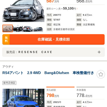
587
568.
0
万円
万円
59,100
通常ローン
月々
円
年式
2007
年
走行
9.2
万km
車検
'27/07
修復
なし
保証
保証無
整備
法定整備無
住所
京都府京都市伏見区
無
在庫確認・見積依頼
料
販売店：
ＲＥＳＥＮＳＥ ＣＡＶＥ
アウディ
RS4アバント 2.9 4WD Bang&Olufsen 車検整備付き
販売店保証
支払総額
本体価格
798
778.
0
万円
万円
年式
2021
年
走行
4.1
万km
車検
車検整備無
修復
なし