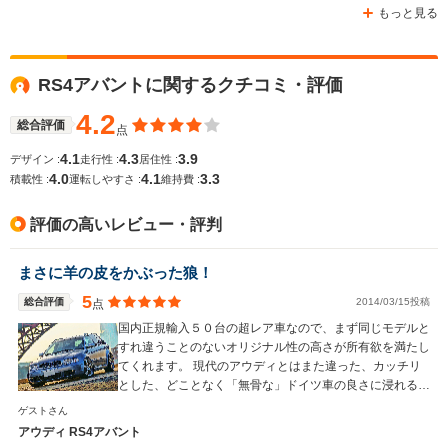
もっと見る
RS4アバントに関するクチコミ・評価
4.2
総合評価
点
4.1
4.3
3.9
デザイン :
走行性 :
居住性 :
4.0
4.1
3.3
積載性 :
運転しやすさ :
維持費 :
評価の高いレビュー・評判
まさに羊の皮をかぶった狼！
5
総合評価
2014/03/15投稿
点
国内正規輸入５０台の超レア車なので、まず同じモデルと
すれ違うことのないオリジナル性の高さが所有欲を満たし
てくれます。 現代のアウディとはまた違った、カッチリ
とした、どことなく「無骨な」ドイツ車の良さに浸れる車
ではないでしょうか！
ゲストさん
アウディ RS4アバント