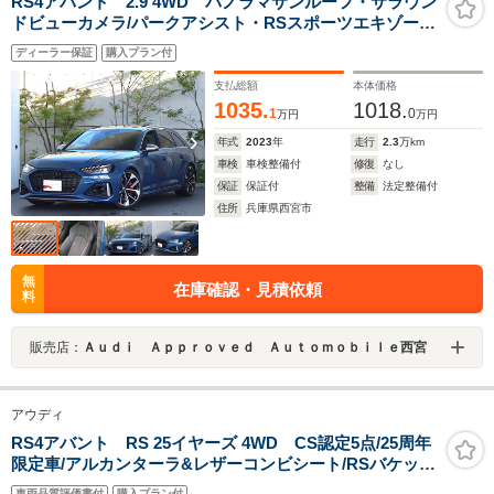
RS4アバント 2.9 4WD パノラマサンルーフ・サラウン
ドビューカメラ/パークアシスト・RSスポーツエキゾース
ト・プライバシーガラス・ブレーキキャリパー レッド・
ディーラー保証
購入プラン付
シートヒーター (フロント/リヤ)・スマートフォンワイヤ
レスチャージング
支払総額
本体価格
1035.
1018.
1
0
万円
万円
年式
2023
年
走行
2.3
万km
車検
車検整備付
修復
なし
保証
保証付
整備
法定整備付
住所
兵庫県西宮市
無
在庫確認・見積依頼
料
販売店：
Ａｕｄｉ Ａｐｐｒｏｖｅｄ Ａｕｔｏｍｏｂｉｌｅ西宮
アウディ
RS4アバント RS 25イヤーズ 4WD CS認定5点/25周年
限定車/アルカンターラ&レザーコンビシート/RSバケット
シート/RSスポーツエキゾーストシステムプラス/デコラ
車両品質評価書付
購入プラン付