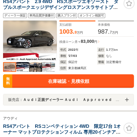
RS4アバント 2.9 4WD RSスポーツエギゾースト ダ
ブルスポークエッジデザイングロスアンスラサイトブラ
ックAW レッドキャリパー TVチューナー サラウンド
ディーラー保証
車両品質評価書付
購入プラン付
オンライン相談可
ビューカメラ スマートフォンワイヤレスチャージン
グ 認定中古車
支払総額
本体価格
1003.
987.
9
7
万円
万円
83,000
残価ローン
月々
円
年式
2022
年
走行
1.7
万km
車検
'27/03
修復
なし
保証
保証付
整備
法定整備付
住所
東京都練馬区
無
在庫確認・見積依頼
料
販売店：
Ａｕｄｉ正規ディーラー Ａｕｄｉ Ａｐｐｒｏｖｅｄ Ａｕｔｏｍｏｂｉｌｅ練馬
アウディ
RS4アバント RSコンペティション 4WD 限定17台 1オ
ーナー マットプロテクションフィルム 専用20インチアル