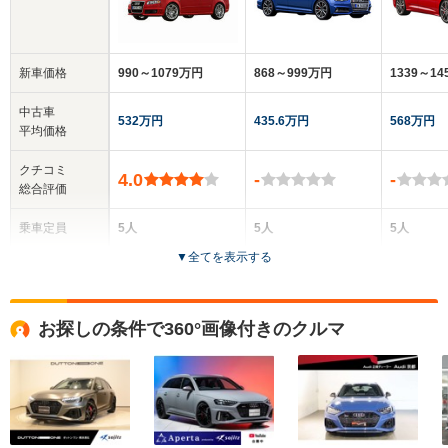
新車価格
990～1079万円
868～999万円
1339～1
中古車
532万円
435.6万円
568万円
平均価格
クチコミ
4.0
-
-
総合評価
乗車定員
5人
5人
5人
▼
全てを表示する
ドア数
4ドア
5ドア
5ドア
全高
全高
全
お探しの条件で360°画像付きのクルマ
1.41m～1.42m
1.44m
1.
全幅
全幅
全
サイズ
1.83m
1.84m～1.85m
1.
全長
全長
(全長x全幅x全高)