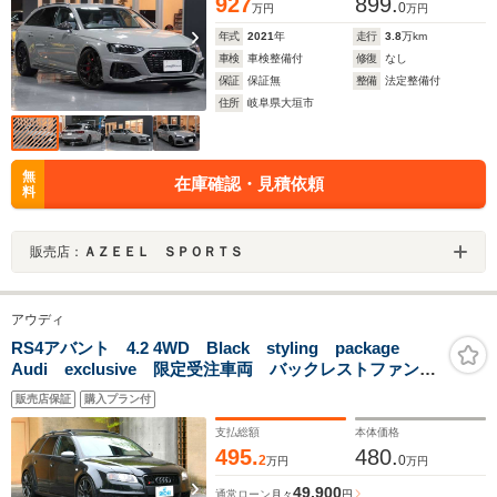
927
899.
0
万円
万円
年式
2021
年
走行
3.8
万km
車検
車検整備付
修復
なし
保証
保証無
整備
法定整備付
住所
岐阜県大垣市
無
在庫確認・見積依頼
料
販売店：
ＡＺＥＥＬ ＳＰＯＲＴＳ
アウディ
RS4アバント 4.2 4WD Black styling package
Audi exclusive 限定受注車両 バックレストファント
ムブラックRS専用バケットシート ピアノブラックデコ
販売店保証
購入プラン付
ラティブパネル RSチタンドアミラー
支払総額
本体価格
495.
480.
2
0
万円
万円
49,900
通常ローン
月々
円