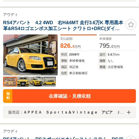
アウディ
RS4アバント 4.2 4WD 右H&6MT 走行3.6万K 専用黒本
革&RS4ロゴエンボス加工シート クワトロ+DRC(ダイナ
ミック・ライド・コントロール)純正OPソーラーSR カー
支払総額
本体価格
ボントリム カロッツェリアナビ/TV/Bカメラ/Bluetooth接
826.
795.
続 Fドラレコ
4
0
万円
万円
年式
2008
年
走行
3.6
万km
車検
車検整備無
修復
なし
保証
保証無
整備
法定整備無
住所
東京都板橋区
無
在庫確認・見積依頼
料
販売店：
ＡＰＰＥＡ Ｓｐｏｒｔｓ＆Ｖｉｎｔａｇｅ アピア ＪＵ適正販売店
アウディ