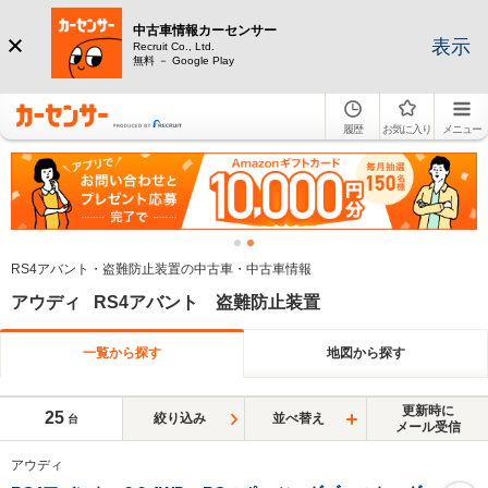
中古車情報カーセンサー
表示
Recruit Co., Ltd.
無料 － Google Play
履歴
お気に入り
メニュー
RS4アバント・盗難防止装置の中古車・中古車情報
アウディ RS4アバント 盗難防止装置
一覧から探す
地図から探す
更新時に
25
絞り込み
並べ替え
台
メール受信
アウディ