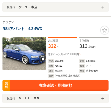
販売店：
ケーユー 本店
アウディ
RS4アバント 4.2 4WD
支払総額
本体価格
332
313.
0
万円
万円
35,000
通常ローン
月々
円
年式
2014
年
走行
6.5
万km
車検
'26/12
修復
あり
保証
保証無
整備
法定整備無
住所
神奈川県横浜市港北区
無
在庫確認・見積依頼
料
販売店：
ＭＩＬＬＩＯＮ