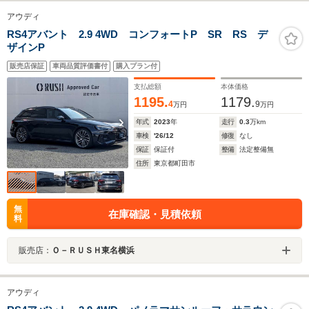
アウディ
RS4アバント 2.9 4WD コンフォートP SR RS デ
ザインP
販売店保証
車両品質評価書付
購入プラン付
支払総額
本体価格
1195.
1179.
4
9
万円
万円
年式
2023
年
走行
0.3
万km
車検
'26/12
修復
なし
保証
保証付
整備
法定整備無
住所
東京都町田市
無
在庫確認・見積依頼
料
販売店：
Ｏ－ＲＵＳＨ東名横浜
アウディ