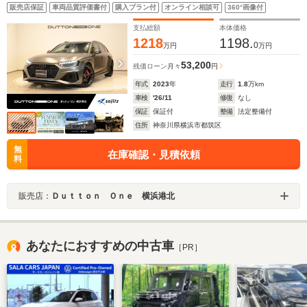
ミホイール マットカーボンエクステリアパッケージ コン
販売店保証
車両品質評価書付
購入プラン付
オンライン相談可
360°画像付
フォートパッケージ ブラックAudiRings RSスポーツエキ
ゾーストプラス シートヒーター
支払総額
本体価格
1218
1198.
0
万円
万円
53,200
残価ローン
月々
円
年式
2023
年
走行
1.8
万km
車検
'26/11
修復
なし
保証
保証付
整備
法定整備付
住所
神奈川県横浜市都筑区
無
在庫確認・見積依頼
料
販売店：
Ｄｕｔｔｏｎ Ｏｎｅ 横浜港北
あなたにおすすめの中古車
［PR］