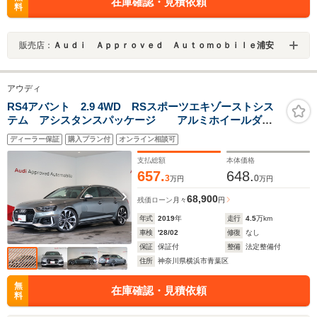
在庫確認・見積依頼
料
販売店：
Ａｕｄｉ Ａｐｐｒｏｖｅｄ Ａｕｔｏｍｏｂｉｌｅ浦安
アウディ
RS4アバント 2.9 4WD RSスポーツエキゾーストシス
テム アシスタンスパッケージ アルミホイールダブ
ルスポークエッジデザイングロスアンスラサイトブラッ
ディーラー保証
購入プラン付
オンライン相談可
クポリッシュト
支払総額
本体価格
657.
648.
3
0
万円
万円
68,900
残価ローン
月々
円
年式
2019
年
走行
4.5
万km
車検
'28/02
修復
なし
保証
保証付
整備
法定整備付
住所
神奈川県横浜市青葉区
無
在庫確認・見積依頼
料