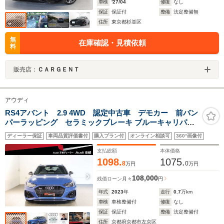
車検
'27/04
修復
なし
保証
保証付
整備
法定整備無
住所
東京都杉並区
無
在庫確認・見積依頼
料
販売店：
ＣＡＲＧＥＮＴ
アウディ
RS4アバント 2.9 4WD 認定中古車 デモカー 前バン
パーラッピング セラミックブレーキ ブルーキャリパー
カーボンスタイリングPKG パノラマSR RSスポーツエキ
ディーラー保証
車両品質評価書付
購入プラン付
オンライン相談可
360°画像付
ゾースト TVチューナー ヘッドアップディスプレイ プラ
イバシーガラス
支払総額
本体価格
1098.
1075.
8
0
万円
万円
108,000
残価ローン
月々
円
年式
2023
年
走行
0.7
万km
車検
車検整備付
修復
なし
保証
保証付
整備
法定整備付
住所
京都府京都市左京区