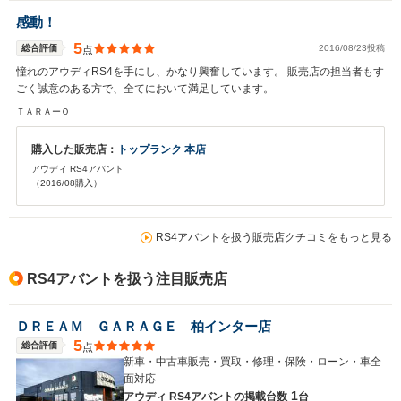
感動！
5
総合評価
2016/08/23投稿
点
憧れのアウディRS4を手にし、かなり興奮しています。 販売店の担当者もす
ごく誠意のある方で、全てにおいて満足しています。
ＴＡＲＡーＯ
購入した販売店：
トップランク 本店
アウディ RS4アバント
（2016/08購入）
RS4アバントを扱う販売店クチコミをもっと見る
RS4アバントを扱う注目販売店
ＤＲＥＡＭ ＧＡＲＡＧＥ 柏インター店
5
総合評価
点
新車・中古車販売・買取・修理・保険・ローン・車全
面対応
1
アウディ RS4アバントの
掲載台数
台