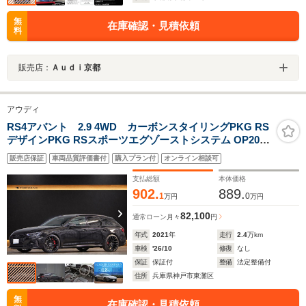
無
在庫確認・見積依頼
料
販売店：
Ａｕｄｉ京都
アウディ
RS4アバント 2.9 4WD カーボンスタイリングPKG RS
デザインPKG RSスポーツエグゾーストシステム OP20イ
ンチブラックAW レッドキャリパー パノラマSR カーボン
販売店保証
車両品質評価書付
購入プラン付
オンライン相談可
インテリアトリム TVチューナー パークアシストPKG ブ
ラックAudiリング
支払総額
本体価格
902.
889.
1
0
万円
万円
82,100
通常ローン
月々
円
年式
2021
年
走行
2.4
万km
車検
'26/10
修復
なし
保証
保証付
整備
法定整備付
住所
兵庫県神戸市東灘区
無
在庫確認・見積依頼