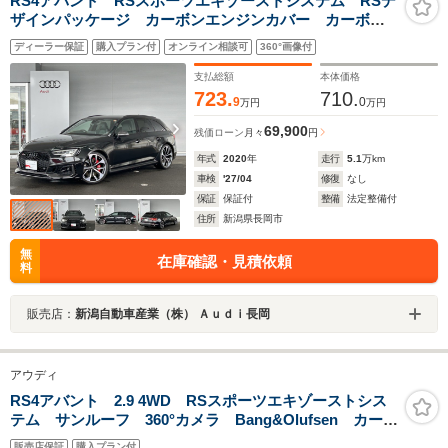
RS4アバント RSスポーツエキゾーストシステム RSデ
ザインパッケージ カーボンエンジンカバー カーボン
スタイリングパッケージ(グロスブラック) プライバシー
ディーラー保証
購入プラン付
オンライン相談可
360°画像付
ガラス
支払総額
本体価格
723.
710.
9
0
万円
万円
69,900
残価ローン
月々
円
年式
2020
年
走行
5.1
万km
車検
'27/04
修復
なし
保証
保証付
整備
法定整備付
住所
新潟県長岡市
無
在庫確認・見積依頼
料
販売店：
新潟自動車産業（株） Ａｕｄｉ長岡
アウディ
RS4アバント 2.9 4WD RSスポーツエキゾーストシス
テム サンルーフ 360°カメラ Bang&Olufsen カープ
レイ シートヒーター パークアシストプライバシーガ
販売店保証
購入プラン付