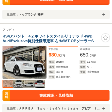
料
販売店：
トップランク 神戸
アウディ
RS4アバント 4.2 ホワイトスタイルリミテッド 4WD
AudiExclusive特別仕様限定車 右H/6MT OPソーラーSR
ホワイトスタイルLTD(ホワイトFグリル&サイドモール/チ
支払総額
本体価格
タンルックドアミラー&マフラー/マットグレー19AW/ス
680.
650.
ポーツサスペンション+/RS4ロゴ黒革バケットシート)
5
0
万円
万円
年式
2008
年
走行
6.3
万km
車検
車検整備無
修復
なし
保証
保証無
整備
法定整備無
住所
東京都板橋区
無
在庫確認・見積依頼
料
販売店：
ＡＰＰＥＡ Ｓｐｏｒｔｓ＆Ｖｉｎｔａｇｅ アピア ＪＵ適正販売店