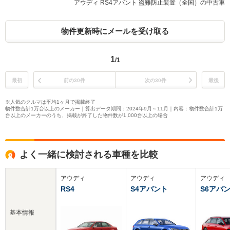
アウディ RS4アバント 盗難防止装置（全国）の中古車
物件更新時にメールを受け取る
1
/1
最初
前の30件
次の30件
最後
※人気のクルマは平均1ヶ月で掲載終了
物件数合計1万台以上のメーカー｜算出データ期間：2024年9月～11月｜内容：物件数合計1万
台以上のメーカーのうち、掲載が終了した物件数が1,000台以上の場合
よく一緒に検討される車種を比較
アウディ
アウディ
アウディ
RS4
S4アバント
S6アバ
基本情報