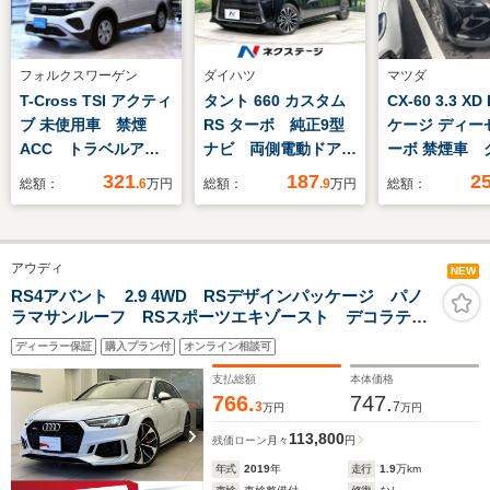
フォルクスワーゲン
ダイハツ
マツダ
T-Cross TSI アクティ
タント 660 カスタム
CX-60 3.3 X
ブ 未使用車 禁煙
RS ターボ 純正9型
ケージ ディー
ACC トラベルアシ
ナビ 両側電動ドア
ーボ 禁煙車 
スト ブラインドスポ
衝突軽減装置 車線逸
ジュ革シート
321
187
2
総額：
.6
万円
総額：
.9
万円
総額：
ット レーンキープア
脱警報 バックカメ
12.3インチナ
シスト リヤトラフィ
ラ ドラレコ ETC
囲カメラ ブ
ックアラート 障害物
全席シートヒーター
スポットモニ
アウディ
センサー App-
ハーフレザーシート
ーダークルー
NEW
Connect LEDヘ
LEDヘッド オートハ
ロール パワ
RS4アバント 2.9 4WD RSデザインパッケージ パノ
ラマサンルーフ RSスポーツエキゾースト デコラティ
ッドライト パドルシ
イビーム 純正15イ
ドア 左右シ
ブパネルカーボン アシスタンスパッケージ OP20イン
フト ETC
ンチAW 禁煙車
ター ステア
ディーラー保証
購入プラン付
オンライン相談可
チAW レッドキャリパー プライバシーガラス フルセ
ーター ETC
グTV 全周囲カメラ 認中
支払総額
本体価格
766.
747.
3
7
万円
万円
113,800
残価ローン
月々
円
年式
2019
年
走行
1.9
万km