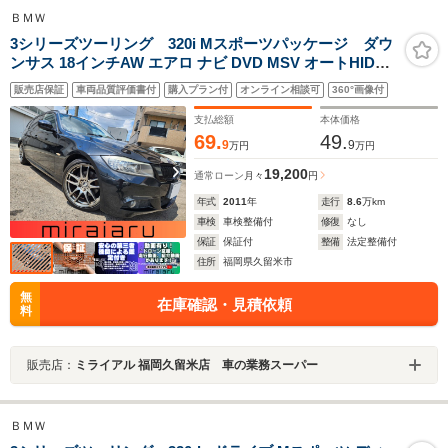
ＢＭＷ
3シリーズツーリング 320i Mスポーツパッケージ ダウ
ンサス 18インチAW エアロ ナビ DVD MSV オートHIDヘ
ッドライト フォグランプ リアフォグ ステアリモコン 革
販売店保証
車両品質評価書付
購入プラン付
オンライン相談可
360°画像付
巻きステア ルーフレール 電動格納式ミラー ISOFIX プッ
シュスタート スマートキー フロアマット
支払総額
本体価格
69.
49.
9
9
万円
万円
19,200
通常ローン
月々
円
年式
2011
年
走行
8.6
万km
車検
車検整備付
修復
なし
保証
保証付
整備
法定整備付
住所
福岡県久留米市
無
在庫確認・見積依頼
料
販売店：
ミライアル 福岡久留米店 車の業務スーパー
ＢＭＷ