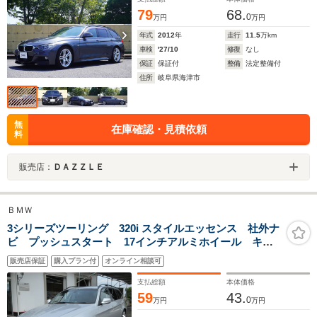
79
68.
0
万円
万円
年式
2012
年
走行
11.5
万km
車検
'27/10
修復
なし
保証
保証付
整備
法定整備付
住所
岐阜県海津市
無
在庫確認・見積依頼
料
販売店：
ＤＡＺＺＬＥ
ＢＭＷ
3シリーズツーリング 320i スタイルエッセンス 社外ナ
ビ プッシュスタート 17インチアルミホイール キー
レス プッシュスタート ルーフレール ETC
販売店保証
購入プラン付
オンライン相談可
支払総額
本体価格
59
43.
0
万円
万円