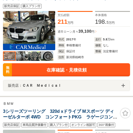
ル/ミラー型ETC/前席パワーシート/電動リヤゲート/スペ
販売店保証
購入プラン付
アキー/
支払総額
本体価格
211
198.
5
万円
万円
39,100
通常ローン
月々
円
年式
2017
年
走行
5.8
万km
車検
車検整備付
修復
なし
保証
保証付
整備
法定整備付
住所
新潟県柏崎市
無
在庫確認・見積依頼
料
販売店：
ＣＡＲ Ｍｅｄｉｃａｌ
ＢＭＷ
3シリーズツーリング 320d xドライブ Mスポーツ ディ
ーゼルターボ 4WD コンフォートPKG ラゲージコンパ
ートメントPKG ストレージPKG HiFiスピーカーシス
販売店保証
車両品質評価書付
購入プラン付
オンライン相談可
360°画像付
テム ドライビングアシストプロフェッショナル