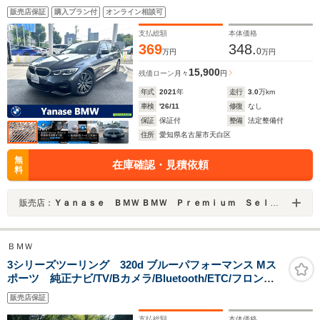
ナー
販売店保証
購入プラン付
オンライン相談可
支払総額
本体価格
369
348.
0
万円
万円
15,900
残価ローン
月々
円
年式
2021
年
走行
3.0
万km
車検
'26/11
修復
なし
保証
保証付
整備
法定整備付
住所
愛知県名古屋市天白区
無
在庫確認・見積依頼
料
販売店：
Ｙａｎａｓｅ ＢＭＷ ＢＭＷ Ｐｒｅｍｉｕｍ Ｓｅｌｅｃｔｉｏｎ 天白
ＢＭＷ
3シリーズツーリング 320d ブルーパフォーマンス Mス
ポーツ 純正ナビ/TV/Bカメラ/Bluetooth/ETC/フロント
スポイラー/LEDヘッドライト/パワーバックドア/パワシー
販売店保証
ト/スマートキー/プシュスタート/
支払総額
本体価格