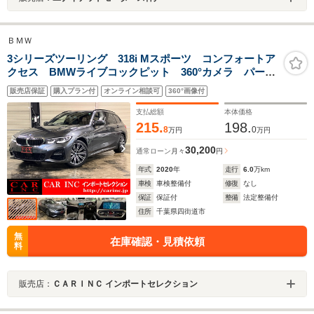
ＢＭＷ
3シリーズツーリング 318i Mスポーツ コンフォートア
クセス BMWライブコックピット 360°カメラ パーキ
ングアシスト アダプティブLEDヘッドライト オート
販売店保証
購入プラン付
オンライン相談可
360°画像付
テールゲート レーダークルコン
支払総額
本体価格
215.
198.
8
0
万円
万円
30,200
通常ローン
月々
円
年式
2020
年
走行
6.0
万km
車検
車検整備付
修復
なし
保証
保証付
整備
法定整備付
住所
千葉県四街道市
無
在庫確認・見積依頼
料
販売店：
ＣＡＲＩＮＣ インポートセレクション