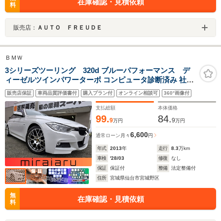
在庫確認・見積依頼
料
販売店：
ＡＵＴＯ ＦＲＥＵＤＥ
ＢＭＷ
3シリーズツーリング 320d ブルーパフォーマンス デ
ィーゼルツインパワーターボ コンピュータ診断済み 社外
18インチアルミ HDDナビ DVD Bluetoothオーディオ パ
販売店保証
車両品質評価書付
購入プラン付
オンライン相談可
360°画像付
ワーバックドア トラクションコントロール ブラックキド
ニーグリル パワーシート デュアルエアコン
支払総額
本体価格
99.
84.
9
9
万円
万円
6,600
通常ローン
月々
円
年式
2013
年
走行
8.3
万km
車検
'28/03
修復
なし
保証
保証付
整備
法定整備付
住所
宮城県仙台市宮城野区
無
在庫確認・見積依頼
料