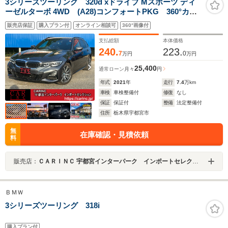
3シリーズツーリング 320d xドライブ Mスポーツ ディ
ーゼルターボ 4WD (A28)コンフォートPKG 360°カメ
ラ パワーバックドア アップルカープレイ スクリー
販売店保証
購入プラン付
オンライン相談可
360°画像付
ンミラーリング アンビエントライト パーキングアシ
スト アダプティブクルーズコントロール LEDヘッド
支払総額
本体価格
ライト ETC
240.
223.
7
0
万円
万円
25,400
通常ローン
月々
円
年式
2021
年
走行
7.4
万km
車検
車検整備付
修復
なし
保証
保証付
整備
法定整備付
住所
栃木県宇都宮市
無
在庫確認・見積依頼
料
販売店：
ＣＡＲＩＮＣ 宇都宮インターパーク インポートセレクション
ＢＭＷ
3シリーズツーリング 318i
購入プラン付