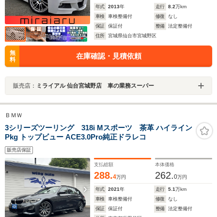
年式
2013
年
走行
8.2
万km
車検
車検整備付
修復
なし
保証
保証付
整備
法定整備付
住所
宮城県仙台市宮城野区
無
在庫確認・見積依頼
料
販売店：
ミライアル 仙台宮城野店 車の業務スーパー
ＢＭＷ
3シリーズツーリング 318i Mスポーツ 茶革 ハイライン
Pkg トップビュー ACE3.0Pro純正ドラレコ
販売店保証
支払総額
本体価格
288.
262.
4
0
万円
万円
年式
2021
年
走行
5.1
万km
車検
車検整備付
修復
なし
保証
保証付
整備
法定整備付