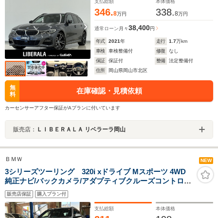
ACC LDW LCW パーキングA+ 全周囲カメラ
支払総額
本体価格
PDC
346.
338.
8
8
万円
万円
38,400
通常ローン
月々
円
年式
2021
年
走行
1.7
万km
車検
車検整備付
修復
なし
保証
保証付
整備
法定整備付
住所
岡山県岡山市北区
無
在庫確認・見積依頼
料
カーセンサーアフター保証がAプランに付いています
販売店：
ＬＩＢＥＲＡＬＡ リベラーラ岡山
ＢＭＷ
NEW
3シリーズツーリング 320i xドライブ Mスポーツ 4WD
純正ナビ/バックカメラ/アダプティブクルーズコントロー
ル/ミラー型ETC/前席パワーシート/電動リヤゲート/スペ
販売店保証
購入プラン付
アキー/
支払総額
本体価格