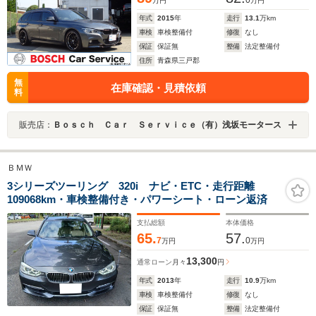
0
万円
万円
年式
2015
年
走行
13.1
万km
車検
車検整備付
修復
なし
保証
保証無
整備
法定整備付
住所
青森県三戸郡
無
在庫確認・見積依頼
料
販売店：
Ｂｏｓｃｈ Ｃａｒ Ｓｅｒｖｉｃｅ（有）浅坂モータース
ＢＭＷ
3シリーズツーリング 320i ナビ・ETC・走行距離
109068km・車検整備付き・パワーシート・ローン返済
支払総額
本体価格
65.
57.
7
0
万円
万円
13,300
通常ローン
月々
円
年式
2013
年
走行
10.9
万km
車検
車検整備付
修復
なし
保証
保証無
整備
法定整備付