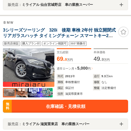
販売店：
ミライアル 仙台宮城野店 車の業務スーパー
ＢＭＷ
3シリーズツーリング 320i 後期 車検 2年付 独立開閉式
リアガラスハッチ タイミングチェーン スマートキー2個
ブラックルーフレール 純正HDDナビCD DVD MSV AUX
販売店保証
購入プラン付
オンライン相談可
360°画像付
バックカメラ Pシート プッシュスタート純正16AW オー
トHIDライト リアフォグ
支払総額
本体価格
69.
49.
9
9
万円
万円
5,000
通常ローン
月々
円
年式
2011
年
走行
9.3
万km
車検
車検整備付
修復
なし
保証
保証付
整備
法定整備付
住所
滋賀県栗東市
無
在庫確認・見積依頼
料
販売店：
ミライアル 滋賀栗東店 車の業務スーパー