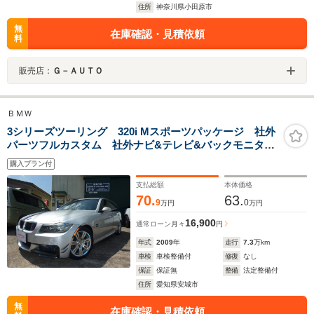
住所
神奈川県小田原市
無
在庫確認・見積依頼
料
販売店：
Ｇ－ＡＵＴＯ
ＢＭＷ
3シリーズツーリング 320i Mスポーツパッケージ 社外
パーツフルカスタム 社外ナビ&テレビ&バックモニター
&ドライブレコーダー エンジンタペットカバー修理整備
購入プラン付
済み エンジンオイル漏れ対策修理整備作業済! ボディ
ーコーティング&車内クリーニング済み
支払総額
本体価格
70.
63.
9
0
万円
万円
16,900
通常ローン
月々
円
年式
2009
年
走行
7.3
万km
車検
車検整備付
修復
なし
保証
保証無
整備
法定整備付
住所
愛知県安城市
無
在庫確認・見積依頼