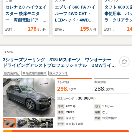
日産
スズキ
ダイハツ
セレナ 2.0 ハイウェイ
エブリイ 660 PA ハイ
タフト 660 X
スター 後席モニタ
ルーフ 4WD CVT・
未使用車 バ
ー 両側電動ドア 純
LEDヘッド・4WD・
ラ クリアラ
正9型ナビ バックカ
届出済未使用車・キー
ー レーンア
178
155
1
総額：
.9
万円
総額：
万円
総額：
メラ 衝突被害軽減シ
レス・衝突被害軽減ブ
衝突被害軽減
ステム スマートキ
レーキ・パーキングセ
ム LEDヘッ
ー LEDヘッド ビル
ンサー・オーバーヘッ
プ スマート
ＢＭＷ
トインETC クルコ
ドコンソール・USB
イドリングス
ン 純正16インチア
ソケット・AM/FMラ
電動格納ミラ
3シリーズツーリング 318i Mスポーツ ワンオーナー
ドライビングアシストプロフェッショナル BMWライブ
ルミ 車線逸脱警報
ジオ・パワーウインド
ルーフ CVT
コックピット アダプティブLEDヘッドライト&ハイビー
オートライト オート
ウ(前)・エアコン・フ
止システム 
販売店保証
車両品質評価書付
購入プラン付
ムアシスタント Mスポーツサスペンション オートマチ
エアコン
ルフラット・内装黒
ESC
ックテールゲート 屋内保管 禁煙車
支払総額
本体価格
298.
288.
4
0
万円
万円
30,000
通常ローン
月々
円
年式
2021
年
走行
1.8
万km
車検
'26/12
修復
なし
保証
保証付
整備
法定整備付
住所
東京都江東区