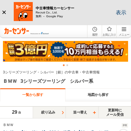
中古車情報カーセンサー
表示
Recruit Co., Ltd.
無料 － Google Play
履歴
お気に入り
メニュー
3シリーズツーリング・シルバー［銀］の中古車・中古車情報
ＢＭＷ 3シリーズツーリング シルバー系
一覧から探す
地図から探す
更新時に
29
絞り込み
並べ替え
台
メール受信
ＢＭＷ
PR