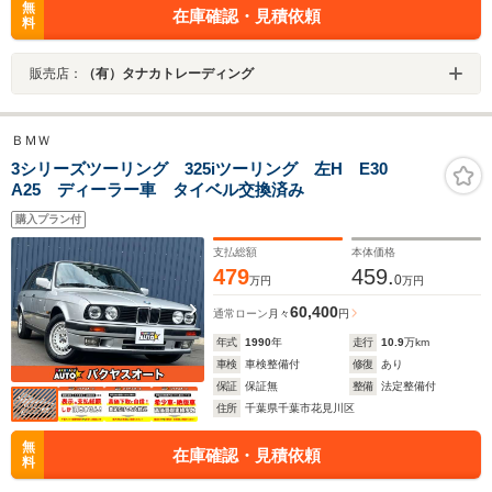
無
在庫確認・見積依頼
料
販売店：
（有）タナカトレーディング
ＢＭＷ
3シリーズツーリング 325iツーリング 左H E30
A25 ディーラー車 タイベル交換済み
購入プラン付
支払総額
本体価格
479
459.
0
万円
万円
60,400
通常ローン
月々
円
年式
1990
年
走行
10.9
万km
車検
車検整備付
修復
あり
保証
保証無
整備
法定整備付
住所
千葉県千葉市花見川区
無
在庫確認・見積依頼
料