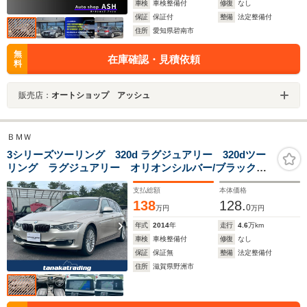
車検
車検整備付
修復
なし
保証
保証付
整備
法定整備付
住所
愛知県碧南市
無
在庫確認・見積依頼
料
販売店：
オートショップ アッシュ
ＢＭＷ
3シリーズツーリング 320d ラグジュアリー 320dツー
リング ラグジュアリー オリオンシルバー/ブラックレ
ザーシート&シートヒーター パワーバックドア コンフ
支払総額
本体価格
ォートアクセス アンビエントライト Bluetooth ミ
138
128.
ラーETC
0
万円
万円
年式
2014
年
走行
4.6
万km
車検
車検整備付
修復
なし
保証
保証無
整備
法定整備付
住所
滋賀県野洲市