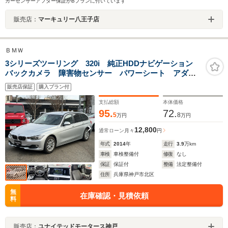
カーセンサーアフター保証がBプランに付いています
販売店：
マーキュリー八王子店
ＢＭＷ
3シリーズツーリング 320i 純正HDDナビゲーション
バックカメラ 障害物センサー パワーシート アダプ
ティブクルーズコントロール 純正16インチアルミ キ
販売店保証
購入プラン付
セノンヘッドライト パワーゲート オートライト
ETC 正規ディーラー車
支払総額
本体価格
95.
72.
5
8
万円
万円
12,800
通常ローン
月々
円
年式
2014
年
走行
3.9
万km
車検
車検整備付
修復
なし
保証
保証付
整備
法定整備付
住所
兵庫県神戸市北区
無
在庫確認・見積依頼
料
販売店：
ユナイテッドモータース神戸