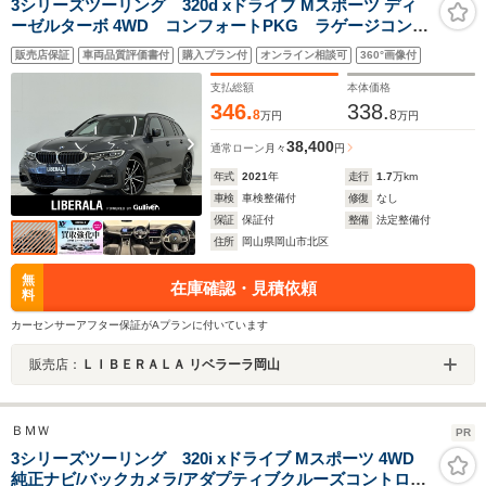
3シリーズツーリング 320d xドライブ Mスポーツ ディ
ーゼルターボ 4WD コンフォートPKG ラゲージコンパ
ートメントPKG ストレージPKG HiFiスピーカーシス
販売店保証
車両品質評価書付
購入プラン付
オンライン相談可
360°画像付
テム ドライビングアシストプロフェッショナル
ACC LDW LCW パーキングA+ 全周囲カメラ
支払総額
本体価格
PDC
346.
338.
8
8
万円
万円
38,400
通常ローン
月々
円
年式
2021
年
走行
1.7
万km
車検
車検整備付
修復
なし
保証
保証付
整備
法定整備付
住所
岡山県岡山市北区
無
在庫確認・見積依頼
料
カーセンサーアフター保証がAプランに付いています
販売店：
ＬＩＢＥＲＡＬＡ リベラーラ岡山
ＢＭＷ
PR
3シリーズツーリング 320i xドライブ Mスポーツ 4WD
純正ナビ/バックカメラ/アダプティブクルーズコントロー