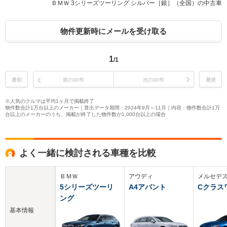
ＢＭＷ 3シリーズツーリング シルバー［銀］（全国）の中古車
物件更新時にメールを受け取る
1
/1
最初
前の30件
次の30件
最後
※人気のクルマは平均1ヶ月で掲載終了
物件数合計1万台以上のメーカー｜算出データ期間：2024年9月～11月｜内容：物件数合計1万
台以上のメーカーのうち、掲載が終了した物件数が1,000台以上の場合
よく一緒に検討される車種を比較
ＢＭＷ
アウディ
メルセデ
5シリーズツーリ
A4アバント
Cクラス
ング
基本情報