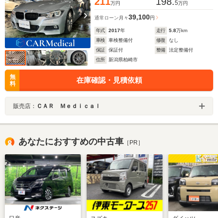
211
198.
5
万円
万円
39,100
通常ローン
月々
円
年式
2017
年
走行
5.8
万km
車検
車検整備付
修復
なし
保証
保証付
整備
法定整備付
住所
新潟県柏崎市
無
在庫確認・見積依頼
料
販売店：
ＣＡＲ Ｍｅｄｉｃａｌ
あなたにおすすめの中古車
［PR］