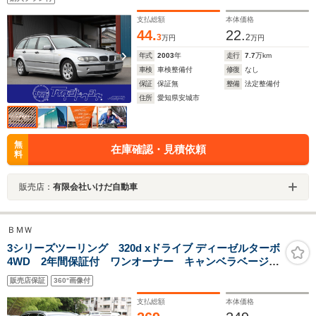
支払総額
本体価格
44.
22.
3
2
万円
万円
年式
2003
年
走行
7.7
万km
車検
車検整備付
修復
なし
保証
保証無
整備
法定整備付
住所
愛知県安城市
無
在庫確認・見積依頼
料
販売店：
有限会社いけだ自動車
ＢＭＷ
3シリーズツーリング 320d xドライブ ディーゼルターボ
4WD 2年間保証付 ワンオーナー キャンベラベージュ
シート 前席シートヒーター フルセグTV 純正HDDナ
販売店保証
360°画像付
ビ ランバーサポート パワーバックドア ワイヤレス
充電 360度カメラ PDC LEDヘッドライト
支払総額
本体価格