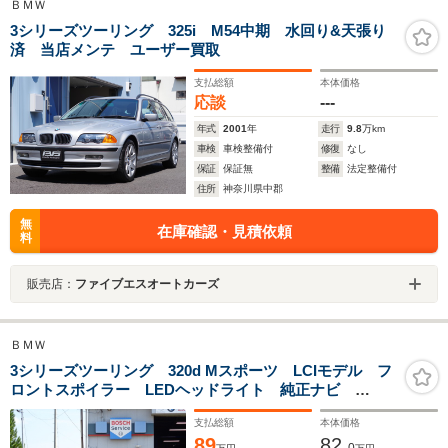
ＢＭＷ
3シリーズツーリング 325i M54中期 水回り&天張り
済 当店メンテ ユーザー買取
支払総額
本体価格
応談
---
年式
2001
年
走行
9.8
万km
車検
車検整備付
修復
なし
保証
保証無
整備
法定整備付
住所
神奈川県中郡
無
在庫確認・見積依頼
料
販売店：
ファイブエスオートカーズ
ＢＭＷ
3シリーズツーリング 320d Mスポーツ LCIモデル フ
ロントスポイラー LEDヘッドライト 純正ナビ
Bluetooth バックカメラ 電動シート パワーバックド
支払総額
本体価格
ア スマートキー パドルシフト ACC インテリジェ
89
82.
ントセーフティ ETC