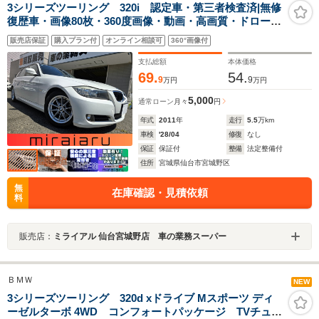
3シリーズツーリング 320i 認定車・第三者検査済|無修
復歴車・画像80枚・360度画像・動画・高画質・ドローン
空撮/LINE審査完結/LINE商談/オンライン商談+全国対
販売店保証
購入プラン付
オンライン相談可
360°画像付
応|OBD2診断|クオリティチェック済/割安でチョウドイイ
車/下取り強化中
支払総額
本体価格
69.
54.
9
9
万円
万円
5,000
通常ローン
月々
円
年式
2011
年
走行
5.5
万km
車検
'28/04
修復
なし
保証
保証付
整備
法定整備付
住所
宮城県仙台市宮城野区
無
在庫確認・見積依頼
料
販売店：
ミライアル 仙台宮城野店 車の業務スーパー
ＢＭＷ
NEW
3シリーズツーリング 320d xドライブ Mスポーツ ディ
ーゼルターボ 4WD コンフォートパッケージ TVチュー