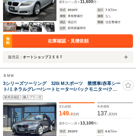
11,600
通常ローン
月々
円
年式
2010
年
走行
7.3
万km
車検
車検整備付
修復
なし
保証
保証付
整備
法定整備付
住所
群馬県藤岡市
無
在庫確認・見積依頼
料
販売店：
オートショップＺＥＳＴ
ＢＭＷ
3シリーズツーリング 320i Mスポーツ 禁煙車/赤革シー
ト/ミネラルグレー/シートヒーター/バックモニター/クリ
アランスソナー/レーンチェンジウォーニング/ストレージ
販売店保証
購入プラン付
パッケージ/パワーバックドア/Bluetooth/ETC
支払総額
本体価格
149.
137.
8
0
万円
万円
13,100
通常ローン
月々
円
年式
2015
年
走行
6.6
万km