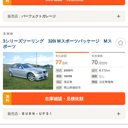
料
販売店：
パーフェクトガレージ
ＢＭＷ
3シリーズツーリング 320i Mスポーツパッケージ Mス
ポーツ
支払総額
本体価格
77
70.
0
万円
万円
年式
2009
年
走行
4.7
万km
車検
'26/08
修復
なし
保証
保証無
整備
法定整備無
住所
岡山県備前市
無
在庫確認・見積依頼
料
販売店：
ＢＵＲＮ－ＵＰＳ！