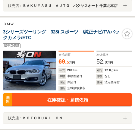
販売店：
ＢＡＫＵＹＡＳＵ ＡＵＴＯ バクヤスオート 千葉北本店
ＢＭＷ
3シリーズツーリング 328i スポーツ /純正ナビ/TV/バッ
クカメラ/ETC
販売店保証
支払総額
本体価格
69.
52.
5
0
万円
万円
年式
2013
年
走行
12.0
万km
車検
車検整備付
修復
なし
保証
保証付
整備
法定整備付
住所
茨城県坂東市
無
在庫確認・見積依頼
料
販売店：
ＫＯＴＯＢＵＫＩ ＯＮ