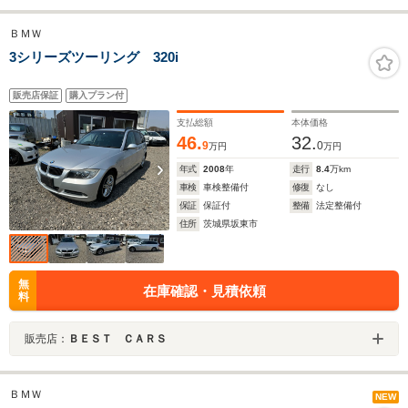
ＢＭＷ
3シリーズツーリング 320i
販売店保証
購入プラン付
支払総額
本体価格
46.
32.
9
0
万円
万円
年式
2008
年
走行
8.4
万km
車検
車検整備付
修復
なし
保証
保証付
整備
法定整備付
住所
茨城県坂東市
無
在庫確認・見積依頼
料
販売店：
ＢＥＳＴ ＣＡＲＳ
ＢＭＷ
NEW