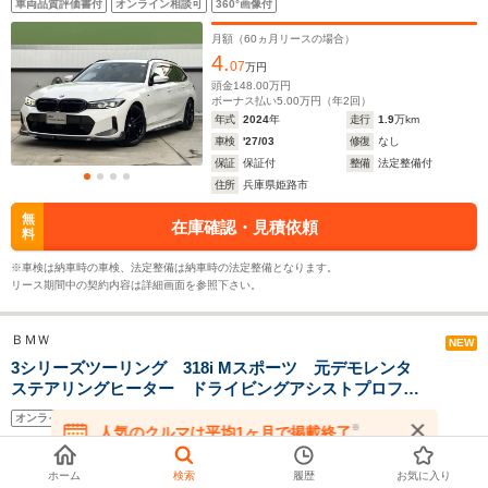
5.06m
4.74m～4.77m
4.76m
車両品質評価書付
オンライン相談可
360°画像付
ンク ランバーサポート Applecarplay コンビネーシ
ョンシート ヘッドアップディスプレイ
月額（
60
ヵ月リースの場合）
4.
07
万円
ホイールベース
ホイールベース
ホイー
頭金
148.00
万円
-m
-m
ボーナス払い
5.00
万円（年
2
回）
年式
2024
年
走行
1.9
万km
車検
'27/03
修復
なし
14.3～15.7km/L
12.7～17.1km/L
14.2～18.
保証
保証付
整備
法定整備付
└市街地:10.8～
└市街地:9.0～
└市街地:9
住所
兵庫県姫路市
11.2km/L
15.2km/L
14.5km/L
WLTCモード
└郊外:14.7～
└郊外:12.8～
└郊外:14.
無
在庫確認・見積依頼
燃費
料
16.3km/L
17.2km/L
18.7km/L
└高速道路:16.2～
└高速道路:15.1～
└高速道路:
※車検は納車時の車検、法定整備は納車時の法定整備となります。
18.5km/L
18.4km/L
21.7km/L
リース期間中の契約内容は詳細画面を参照下さい。
排気量
1995～1998cc
1394～1984cc
1494～19
ＢＭＷ
NEW
駆動方式
4WD、FR
FF、4WD
FR
3シリーズツーリング 318i Mスポーツ 元デモレンタ
ステアリングヒーター ドライビングアシストプロフェ
ッショナル 18インチアルミホイール ヘッドアップデ
オンライン相談可
360°画像付
ィスプレイ パーキングアシストプラス 電動リアゲー
※
人気のクルマは平均1ヶ月で掲載終了
ト アダプティブLEDヘッドライト
在庫が無くなる前にお問い合わせください
月額（
60
ヵ月リースの場合）
4.
ホーム
検索
履歴
お気に入り
90
万円