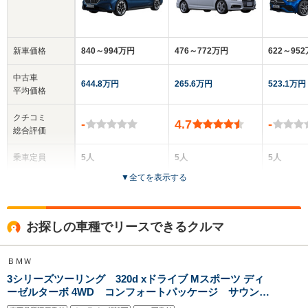
新車価格
840～994万円
476～772万円
622～95
中古車
644.8万円
265.6万円
523.1万円
平均価格
クチコミ
-
4.7
-
総合評価
乗車定員
5人
5人
5人
▼
全てを表示する
ドア数
5ドア
5ドア
5ドア
全高
全高
全
お探しの車種でリースできるクルマ
1.52m
1.44m～1.46m
1.
ＢＭＷ
3シリーズツーリング 320d xドライブ Mスポーツ ディ
全幅
全幅
全
サイズ
ーゼルターボ 4WD コンフォートパッケージ サウンド
1.9m
1.84m～1.85m
1.
全長
全長
(全長x全幅x全高)
パッケージ 19インチアルミ harmankardon 電動トラ