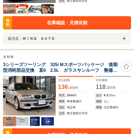
住所
東京都世田谷区
無
在庫確認・見積依頼
料
販売店：
ＷＩＮＧ ＡＵＴＯ
ＢＭＷ
3シリーズツーリング 325i Mスポーツパッケージ 後期
型消耗部品交換 直6 2.5L ガラスサンルーフ 整備履
歴 ザックスアドバンスショック 純正スポーツサス
支払総額
本体価格
キセノンライト パワーシート バックカメラ
136.
118.
6
0
万円
万円
年式
2004
年
走行
8.5
万km
車検
車検整備付
修復
なし
保証
保証無
整備
法定整備付
住所
東京都国分寺市
無