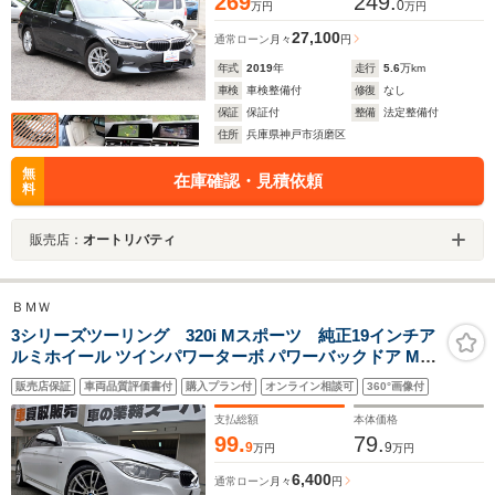
269
249.
0
万円
万円
27,100
通常ローン
月々
円
年式
2019
年
走行
5.6
万km
車検
車検整備付
修復
なし
保証
保証付
整備
法定整備付
住所
兵庫県神戸市須磨区
無
在庫確認・見積依頼
料
販売店：
オートリバティ
ＢＭＷ
3シリーズツーリング 320i Mスポーツ 純正19インチア
ルミホイール ツインパワーターボ パワーバックドア Mス
ポーツサスペンション 純正HDDナビ DVD Bluetoothオー
販売店保証
車両品質評価書付
購入プラン付
オンライン相談可
360°画像付
ディオ パドルシフトオートHIDライト フォグライト アイ
ドリングストップ
支払総額
本体価格
99.
79.
9
9
万円
万円
6,400
通常ローン
月々
円