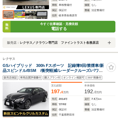
車検
車検整備付
修復
なし
保証
保証付
整備
法定整備付
住所
岐阜県各務原市
今すぐ在庫確認・見積依頼
無
電話する
料
販売店：
レクサス／クラウン専門店 ファイントラスト各務原店
レクサス
GSハイブリッド 300h Fスポーツ 記録簿9回/禁煙車/新
品スピンドル/BSM /衝突軽減/レーダークルーズ/パワー
トランク/19インチAW/本革/オートハイビーム/クリアラン
販売店保証
車両品質評価書付
購入プラン付
オンライン相談可
360°画像付
スソナー/LEDヘッドライト/シートヒーター/エアシー
ト/Bluetoothオーディオ
支払総額
本体価格
197.
192.
6
0
万円
万円
年式
2014
年
走行
7.5
万km
車検
'27/02
修復
なし
保証
保証付
整備
法定整備付
住所
千葉県野田市