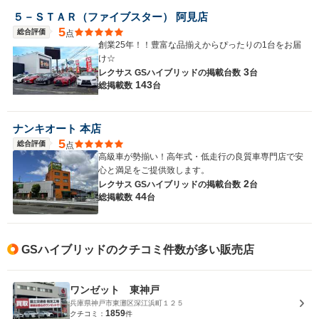
５－ＳＴＡＲ（ファイブスター） 阿見店
5
総合評価
点
創業25年！！豊富な品揃えからぴったりの1台をお届
け☆
3
レクサス GSハイブリッドの
掲載台数
台
143
総掲載数
台
ナンキオート 本店
5
総合評価
点
高級車が勢揃い！高年式・低走行の良質車専門店で安
心と満足をご提供致します。
2
レクサス GSハイブリッドの
掲載台数
台
44
総掲載数
台
GSハイブリッドのクチコミ件数が多い販売店
ワンゼット 東神戸
兵庫県神戸市東灘区深江浜町１２５
1859
クチコミ：
件