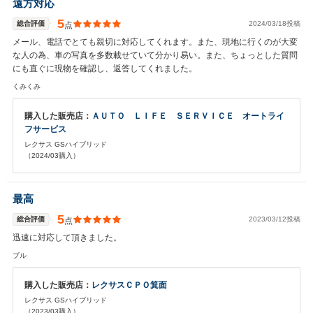
遠方対応
5
総合評価
2024/03/18投稿
点
メール、電話でとても親切に対応してくれます。また、現地に行くのが大変
な人の為、車の写真を多数載せていて分かり易い。また、ちょっとした質問
にも直ぐに現物を確認し、返答してくれました。
くみくみ
購入した販売店：
ＡＵＴＯ ＬＩＦＥ ＳＥＲＶＩＣＥ オートライ
フサービス
レクサス GSハイブリッド
（2024/03購入）
最高
5
総合評価
2023/03/12投稿
点
迅速に対応して頂きました。
ブル
購入した販売店：
レクサスＣＰＯ箕面
レクサス GSハイブリッド
（2023/03購入）