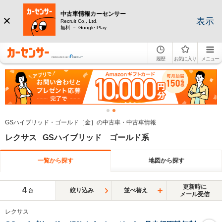
中古車情報カーセンサー
表示
Recruit Co., Ltd.
無料 － Google Play
履歴
お気に入り
メニュー
GSハイブリッド・ゴールド［金］の中古車・中古車情報
レクサス GSハイブリッド ゴールド系
一覧から探す
地図から探す
更新時に
4
絞り込み
並べ替え
台
メール受信
レクサス