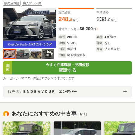
スペアキーカードキー
販売店保証
購入プラン付
支払総額
本体価格
248.
238.
8
0
万円
万円
36,200
通常ローン
月々
円
年式
2016
年
走行
4.9
万km
車検
'28/01
修復
なし
保証
保証付
整備
法定整備付
住所
埼玉県所沢市
今すぐ在庫確認・見積依頼
無
電話する
料
カーセンサーアフター保証がBプランに付いています
販売店：
ＥＮＤＥＡＶＯＵＲ エンデバー
あなたにおすすめの中古車
［PR］