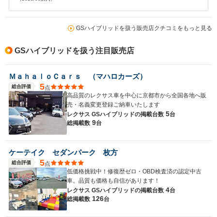
GSハイブリッドを扱う販売店クチコミをもっと見る
GSハイブリッドを扱う注目販売店
ＭａｈａｌｏＣａｒｓ （マハロカーズ）
5
総合評価
点
高品質のレクサス車を中心に京都市から全国各地へ販
売・名義変更登録ご納車いたします
5
レクサス GSハイブリッドの
掲載台数
台
9
総掲載数
台
ケーテイク セダンパーク 枚方
5
総合評価
点
低価格挑戦中！修復歴ゼロ・OBD検査済の認定中古
車。品質も価格も自信があります！
4
レクサス GSハイブリッドの
掲載台数
台
126
総掲載数
台