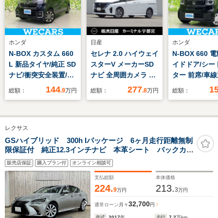
ホンダ
日産
ホンダ
N-BOX カスタム 660
セレナ 2.0 ハイウェイ
N-BOX 660
L 新品タイヤ/純正 SD
スターV メーカーSD
イドドア/シー
ナビ/衝突安全装置/電
ナビ 全周囲カメラ レ
ター 前席/車
動スライドドア/シー
ンタアップ
止支援システム
144
277
1
総額：
.9
万円
総額：
.8
万円
総額：
トヒーター/車線逸脱
ドランプ LED
防止支援システム/ヘ
防止装置/クル
ッドランプ
ントロール/禁
レクサス
LED/Bluetooth接
アバッグ 運転
続/ETC/EBD付ABS/横
バッグ 助手席
GSハイブリッド 300h Iパッケージ 6ヶ月走行距離無制
限保証付 純正12.3インチナビ 本革シート バックカメ
滑り防止装置
ラ 衝突軽減ブレーキ レーダークルーズコントロー
販売店保証
購入プラン付
オンライン相談可
ル ブラインドスポットモニター シートエアコン フ
ルセグTV パワーシート 禁煙車
支払総額
本体価格
224.
213.
9
3
万円
万円
32,700
通常ローン
月々
円
年式
2017
年
走行
7.2
万km