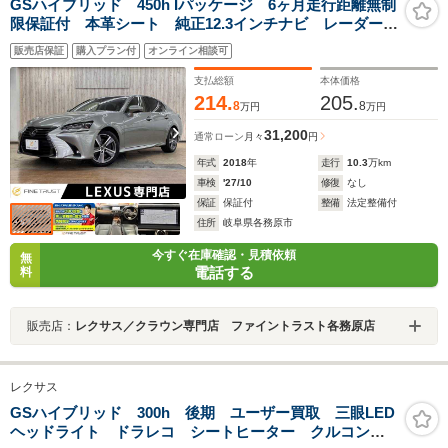
GSハイブリッド 450h Iパッケージ 6ヶ月走行距離無制
限保証付 本革シート 純正12.3インチナビ レーダーク
ルーズコントロール 衝突軽減ブレーキ Bluetooth バ
販売店保証
購入プラン付
オンライン相談可
ックカメラ パワーシート シートヒーター シートエ
アコン 禁煙車 ETC2.0
支払総額
本体価格
214.
205.
8
8
万円
万円
31,200
通常ローン
月々
円
年式
2018
年
走行
10.3
万km
車検
'27/10
修復
なし
保証
保証付
整備
法定整備付
住所
岐阜県各務原市
今すぐ在庫確認・見積依頼
無
電話する
料
販売店：
レクサス／クラウン専門店 ファイントラスト各務原店
レクサス
GSハイブリッド 300h 後期 ユーザー買取 三眼LED
ヘッドライト ドラレコ シートヒーター クルコン