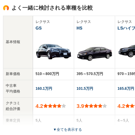
よく一緒に検討される車種を比較
レクサス
レクサス
レクサス
GS
HS
LSハイ
基本情報
新車価格
510～800万円
395～570.5万円
970～159
中古車
160.1万円
101.5万円
165.6万円
平均価格
クチコミ
4.2
3.9
4.2
総合評価
乗車定員
5人
5人
4～5人
▼
全てを表示する
ドア数
4ドア
4ドア
4ドア