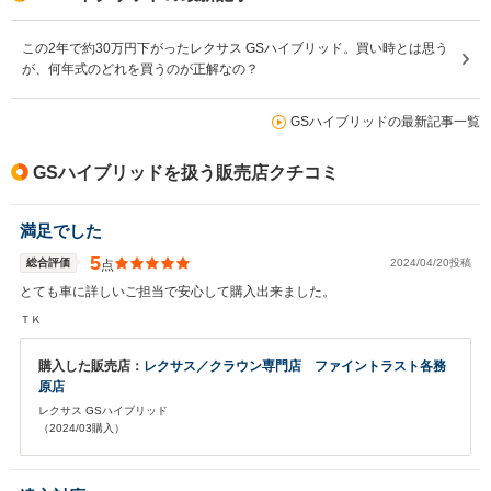
この2年で約30万円下がったレクサス GSハイブリッド。買い時とは思う
が、何年式のどれを買うのが正解なの？
GSハイブリッドの最新記事一覧
GSハイブリッドを扱う販売店クチコミ
満足でした
5
総合評価
2024/04/20投稿
点
とても車に詳しいご担当で安心して購入出来ました。
ＴＫ
購入した販売店：
レクサス／クラウン専門店 ファイントラスト各務
原店
レクサス GSハイブリッド
（2024/03購入）