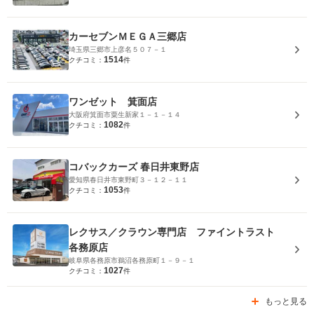
カーセブンＭＥＧＡ三郷店
埼玉県三郷市上彦名５０７－１
1514
クチコミ：
件
ワンゼット 箕面店
大阪府箕面市粟生新家１－１－１４
1082
クチコミ：
件
コバックカーズ 春日井東野店
愛知県春日井市東野町３－１２－１１
1053
クチコミ：
件
レクサス／クラウン専門店 ファイントラスト
各務原店
岐阜県各務原市鵜沼各務原町１－９－１
1027
クチコミ：
件
もっと見る