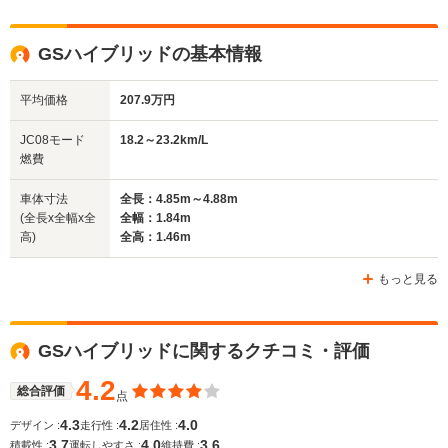
全高
全高
全高
GSハイブリッドの基本情報
1.46m～1.47m
1.5m～1.51m
1.47m
平均価格
207.9万円
全幅
全幅
全
JC08モード
18.2～23.2km/L
サイズ
1.84m
1.79m
1.
燃費
全長
全長
(全長x全幅x全高)
4.85m～4.88m
4.7m～4.71m
5.03m
車体寸法
全長：4.85m～4.88m
(全長x全幅x全
全幅：1.84m
高)
全高：1.46m
ホイールベース
ホイールベース
ホイー
-m
-m
もっと見る
GSハイブリッドに関するクチコミ・評価
WLTCモード
-
-
-
燃費
4.2
総合評価
点
4.3
4.2
4.0
デザイン :
走行性 :
居住性 :
3.7
4.0
3.6
積載性 :
運転しやすさ :
維持費 :