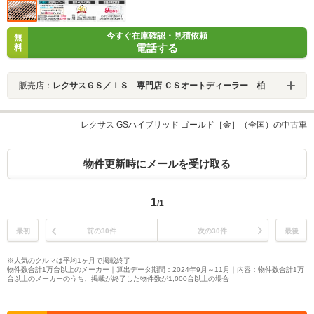
今すぐ在庫確認・見積依頼
無
電話する
料
販売店：
レクサスＧＳ／ＩＳ 専門店 ＣＳオートディーラー 柏インター店 中古車専門店
レクサス GSハイブリッド ゴールド［金］（全国）の中古車
物件更新時にメールを受け取る
1
/1
最初
前の30件
次の30件
最後
※人気のクルマは平均1ヶ月で掲載終了
物件数合計1万台以上のメーカー｜算出データ期間：2024年9月～11月｜内容：物件数合計1万
台以上のメーカーのうち、掲載が終了した物件数が1,000台以上の場合