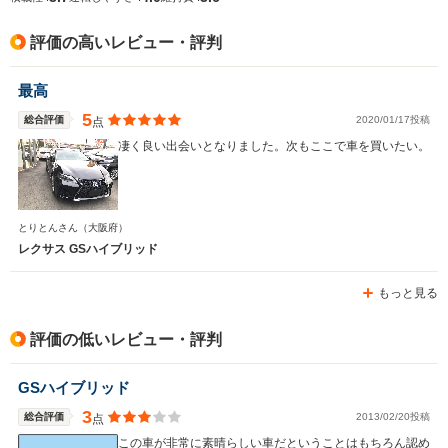
排気量
1998～3456cc
2362cc
4968cc
評価の高いレビュー・評判
駆動方式
FR、4WD
FF
4WD
最高
5
総合評価
2020/01/17投稿
点
凄く良い出会いとなりました。次もここで車を買いたい。
とりとんさん
（大阪府）
レクサス GSハイブリッド
もっと見る
評価の低いレビュー・評判
GSハイブリッド
3
総合評価
2013/02/20投稿
点
この車が非常に素晴らしい車だということはもちろん認め