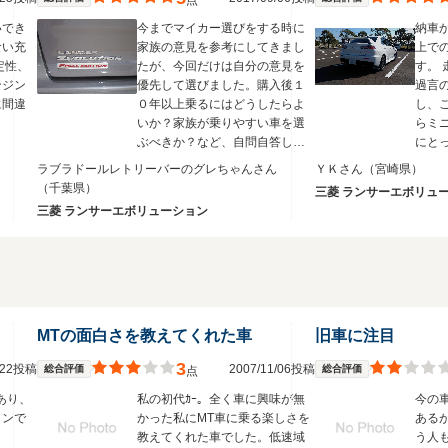
点
いでき
今までマイカー選びをする時に
納車
ない充
家族の意見を参考にしてきまし
上で
定性、
たが、今回だけは自分の意見を
す。 走る方には最高と言っても
ンジン
優先して選びました。購入後１
過言
に間違
０年以上乗るにはどうしたらよ
し、
いか？家族が乗りやすい車を選
らミ
ぶべきか？など、自問自答した
にと
結果、以前の車も家族が乗るか
思わ
ラブラドールレトリーバーのグレちゃんさん
ＹＫさん
（宮崎県）
らAT車にして！という事でエボ
も子
（千葉県）
三菱 ランサーエボリュ
ワゴンはATにしましたが、後に
席は
三菱 ランサーエボリューション
も先にも家族が運転したのは、
家族
１２年間で２回のみ…でしたの
で、次に購入する時には絶対三
菱のMT車にするぞ～！と決めて
いました。（笑）
MTの面白さを教えてくれた車
旧車に注目
3
3/22投稿
2007/11/06投稿
総合評価
総合評価
点
あり、
私の初代ｶｰ。全く車に興味が無
今の
ョンで
かった私にMT車に乗る楽しさを
ある
教えてくれた車でした。低速域
う人