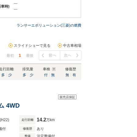
---
新車時)
---
ランサーエボリューション(三菱)の燃費
スライドショーで見る
中古車相場
1
前へ
次へ
最初
最後
走行距離
排気量
車検
修復歴
多
少
多
少
付
無
無
有
販売店保証
ム 4WD
14.2
(H22)
万km
走行距離
備付
あり
修復歴
法定整備付
整備