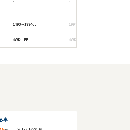
-
-
-
1493～1994cc
1994～2457cc
18
4WD、FF
4WD
FF
る車
5
2017/01/04投稿