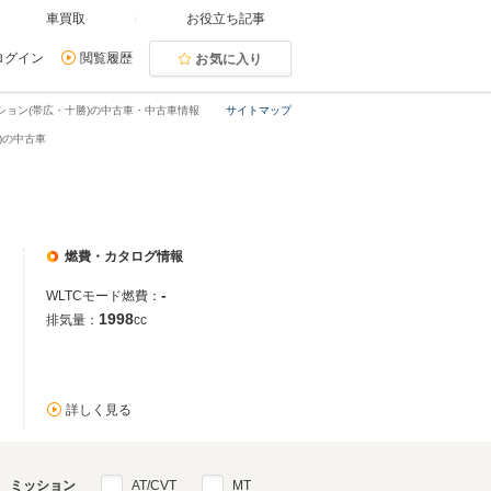
車買取
お役立ち記事
ログイン
閲覧履歴
お気に入り
ション(帯広・十勝)の中古車・中古車情報
サイトマップ
)の中古車
燃費・カタログ情報
-
WLTCモード燃費：
1998
排気量：
cc
詳しく見る
ミッション
AT/CVT
MT