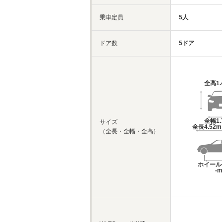
乗車定員
5人
ドア数
5ドア
全高
1
全幅
1
サイズ
全長
4.52
（全長・全幅・全高）
ホイール
-