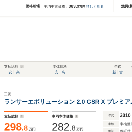
383.9
価格相場
燃費(
平均中古価格：
詳しく見る
万円
支払総額
本体価格
年式
安
高
安
高
新
古
三菱
ランサーエボリューション 2.0 GSR X プレミア
2010
年式
支払総額
車両本体価格
298
282
車検整
車検
.8
.8
万円
万円
保証付
保証