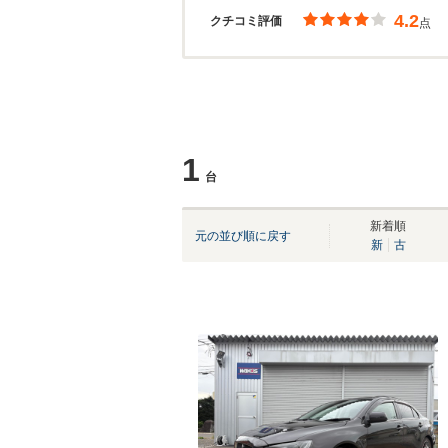
4.2
クチコミ評価
点
1
台
新着順
元の並び順に戻す
新
古