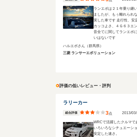
点
ランエボは２１年乗り継
ましたが、もぅ離れられ
実した車です 走行性、安
カッコよさ、４Ｇ６３エ
音全てに関してランエボ
いはないです
ハルエボさん
（群馬県）
三菱 ランサーエボリューション
評価の低いレビュー・評判
ラリーカー
3
2013/0
総合評価
点
WRCで活躍したクルマで
いろいろなシチュエーシ
安定した速さ。