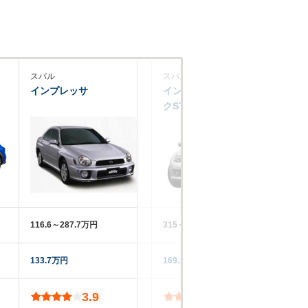
スバル
スバル
三
インプレッサ
インプレッサハッチバッ
ギ
クSTI
116.6～287.7万円
315～473.6万円
15
133.7万円
169.1万円
20
3.9
4.1