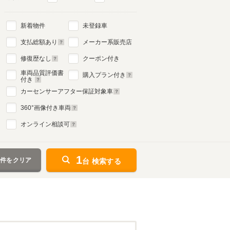
新着物件
未登録車
支払総額あり
メーカー系販売店
修復歴なし
クーポン付き
車両品質評価書
購入プラン付き
付き
カーセンサーアフター保証対象車
360
°画像付き車両
オンライン相談可
1
条件をクリア
台 検索する