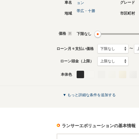
車名
グレード
ョン
帯広・十勝
地域
市区町村
4代目
3代目
2007年10月～2016年3月
2001年2
生産モデル
生産モデ
価格
下限なし
ランサーエボリューションのカタログを
〜
ローン月々支払い価格
ローン頭金（上限）
本体色
▼ もっと詳細な条件を追加する
ランサーエボリューション
の基本情報