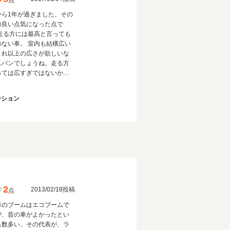
点
から1年が過ぎました。その
の良い点気になった点で
のない車。 室内も結構広い
これ以上の広さが欲しいな
ニバンでしょうね。走る方
っては広すぎではないかと
れます。 ちなみにかみさん
供もこれに乗せてます(助手
ーション
うちの娘が侵略しました)。
も十分満足してますよ。
2
2013/02/18投稿
点
車のブームはエコブームで
が、昔の車がよかったとい
も数多い、その代表が、ラ