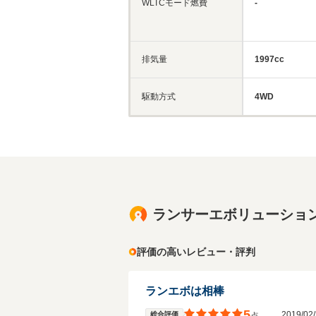
WLTCモード燃費
-
排気量
1997cc
駆動方式
4WD
ランサーエボリューショ
評価の高いレビュー・評判
ランエボは相棒
5
2019/0
総合評価