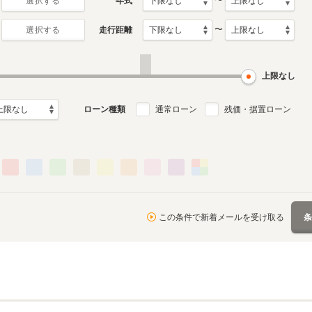
〜
年式
選択する
〜
走行距離
選択する
2代目
初代
月～2006年12月
1996年8月～2001年1月
1992年10月～1996年7月
ル
生産モデル
生産モデル
上限なし
見る
ローン種類
通常ローン
残価・据置ローン
この条件で新着メールを受け取る