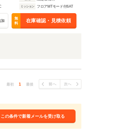
C
フロアMTモード付6AT
ミッション
無
在庫確認・見積依頼
追加
料
1
前へ
次へ
最初
最後
この条件で新着メールを受け取る