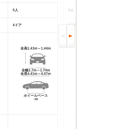
5人
5人
5
4ドア
5ドア
4
全高
1.43m～1.44m
全高
1.47m～1.48m
全幅
1.7m～1.74m
全幅
1.8m
全長
4.41m～4.47m
全長
4.42m
ホイールベース
ホイールベース
-m
-m