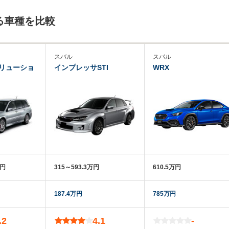
る車種を比較
スバル
スバル
リューショ
インプレッサSTI
WRX
万円
315～593.3万円
610.5万円
187.4万円
785万円
.2
4.1
-