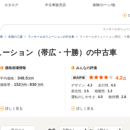
カタログ
中古車販売店
保険/ローン/他
ランサーエボリュー
車
全国の三菱
ランサーエボリューションの中古車
ランサーエボリューション(帯広・十勝
ューション（帯広・十勝）の中古車
価格相場情報
みんなの評価
4.2
348.5
総合評価
平均価格：
点
万円
152
930
価格帯：
万円～
万円
デザイン:
4.3
走行性:
4.5
居住性:
3.5
積載性:
3.3
運転のしやすさ:
4.0
維持費:
2.8
詳しく見る
詳しく見る