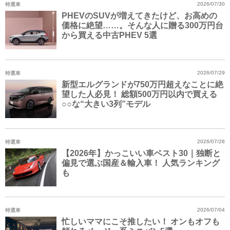
特選車
2026/07/30
PHEVのSUVが増えてきたけど、お高めの
価格に絶望……。そんな人に贈る300万円台
から買える中古PHEV 5選
特選車
2026/07/29
新型エルグランドが750万円超えなことに絶
望した人必見！ 総額500万円以内で買える
○○な“大きい3列”モデル
特選車
2026/07/28
【2026年】かっこいい車ベスト30｜独断と
偏見で選ぶ国産＆輸入車！ 人気ランキング
も
特選車
2026/07/04
忙しいママにこそ推したい！ オンもオフも