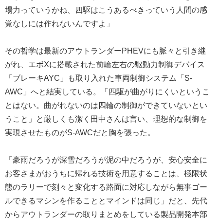
場力っていうかね、四駆はこうあるべきっていう人間の感
覚なしには作れないんですよ」
その哲学は最新のアウトランダーPHEVにも脈々と引き継
がれ、エボⅩに搭載された前輪左右の駆動力制御デバイス
「ブレーキAYC」も取り入れた車両制御システム「S-
AWC」へと結実している。「四駆が曲がりにくいというこ
とはない。曲がれないのは四輪の制御ができていないとい
うこと」と厳しくも潔く田中さんは言い、理想的な制御を
実現させたものがS-AWCだと胸を張った。
「豪雨だろうが深雪だろうが泥の中だろうが、安心安全に
お客さまがおうちに帰れる技術を用意することは、極限状
態のラリーで刻々と変化する路面に対応しながら無事ゴー
ルできるマシンを作ることとマインドは同じ」だと、先代
からアウトランダーの取りまとめをしている製品開発本部