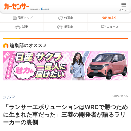
メニュー
記事トップ
特選車
旬ネタ
試乗
新型車
ニュース
編集部のオススメ
クルマ
2022/11/25
「ランサーエボリューションはWRCで勝つため
に生まれた車だった」三菱の開発者が語るラリ
ーカーの裏側