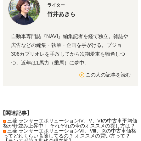
ライター
竹井あきら
自動車専門誌『NAVI』編集記者を経て独立。雑誌や
広告などの編集・執筆・企画を手がける。プジョー
306カブリオレを手放してから次期愛車を物色しつ
つ、近年は1馬力（乗馬）に夢中。
この人の記事を読む
【関連記事】
三菱 ランサーエボリューションIV、V、VIの中古車平均価
格が軒並み上昇中！ それぞれの今のオススメの探し方は？
三菱 ランサーエボリューションⅦ、Ⅷ、Ⅸの中古車価格
ってどれくらい高騰してるの？ オススメの買い方って？
【ランエボ第３世代の現在地】