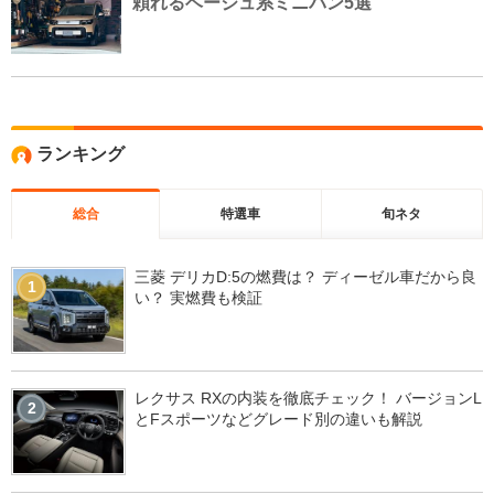
頼れるベージュ系ミニバン5選
ランキング
総合
特選車
旬ネタ
三菱 デリカD:5の燃費は？ ディーゼル車だから良
1
い？ 実燃費も検証
レクサス RXの内装を徹底チェック！ バージョンL
2
とFスポーツなどグレード別の違いも解説