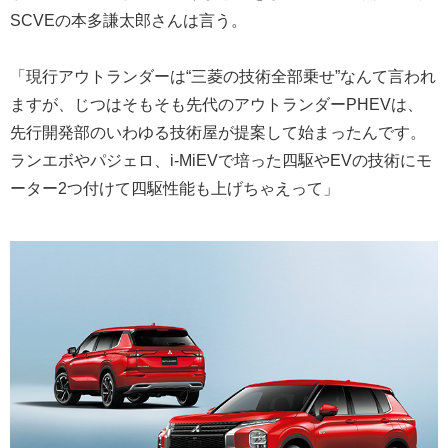
SCVEの本多謙太郎さんは言う。
「現行アウトランダーは“三菱の技術全部乗せ”なんて言われ
ますが、じつはそもそも先代のアウトランダーPHEVは、
先行開発部のいわゆる技術屋が提案して始まったんです。
ランエボやパジェロ、i-MiEVで培った四駆やEVの技術にモ
ーター2つ付けて四駆性能も上げちゃえって」