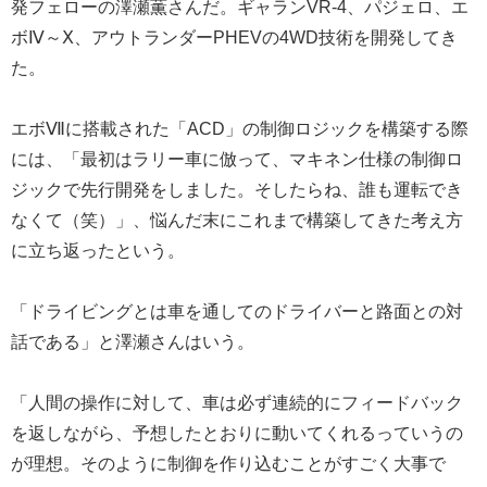
発フェローの澤瀬薫さんだ。ギャランVR-4、パジェロ、エ
ボⅣ～Ⅹ、アウトランダーPHEVの4WD技術を開発してき
た。
エボⅦに搭載された「ACD」の制御ロジックを構築する際
には、「最初はラリー車に倣って、マキネン仕様の制御ロ
ジックで先行開発をしました。そしたらね、誰も運転でき
なくて（笑）」、悩んだ末にこれまで構築してきた考え方
に立ち返ったという。
「ドライビングとは車を通してのドライバーと路面との対
話である」と澤瀬さんはいう。
「人間の操作に対して、車は必ず連続的にフィードバック
を返しながら、予想したとおりに動いてくれるっていうの
が理想。そのように制御を作り込むことがすごく大事で