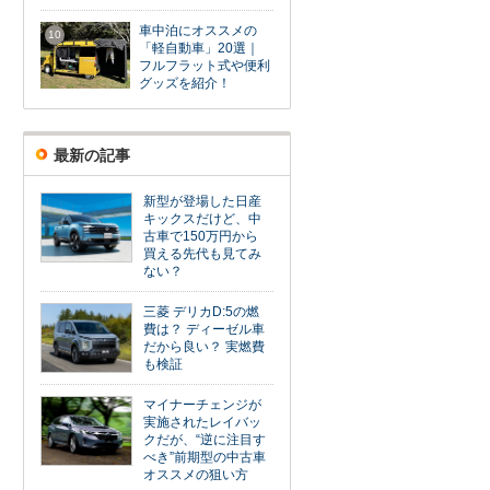
車中泊にオススメの
10
「軽自動車」20選｜
フルフラット式や便利
グッズを紹介！
最新の記事
新型が登場した日産
キックスだけど、中
古車で150万円から
買える先代も見てみ
ない？
三菱 デリカD:5の燃
費は？ ディーゼル車
だから良い？ 実燃費
も検証
マイナーチェンジが
実施されたレイバッ
クだが、“逆に注目す
べき”前期型の中古車
オススメの狙い方