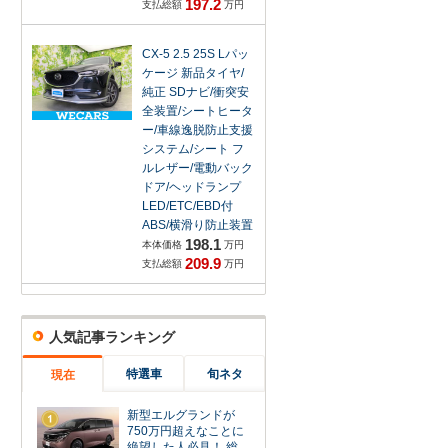
197.2
支払総額
万円
CX-5 2.5 25S Lパッ
ケージ 新品タイヤ/
純正 SDナビ/衝突安
全装置/シートヒータ
ー/車線逸脱防止支援
システム/シート フ
ルレザー/電動バック
ドア/ヘッドランプ
LED/ETC/EBD付
ABS/横滑り防止装置
198.1
本体価格
万円
209.9
支払総額
万円
人気記事ランキング
特選車
旬ネタ
現在
新型エルグランドが
1
750万円超えなことに
絶望した人必見！ 総