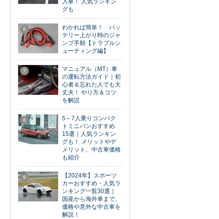
入車！ 人気ランキン
グも
わかれば簡単！ バッ
6
テリー上がり時のジャ
ンプ手順【トラブルシ
ューティング編】
マニュアル（MT）車
7
の運転方法ガイド｜初
心者＆忘れた人でも大
丈夫！ やり方＆コツ
を解説
5～7人乗りコンパク
8
トミニバンおすすめ
15選｜人気ランキン
グも！ メリットやデ
メリット、中古車価格
も紹介
【2024年】スポーツ
9
カーおすすめ・人気ラ
ンキング一覧30選｜
国産から海外車まで、
価格や意外な中古車を
解説！