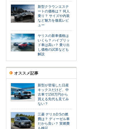
新型クラウンエステ
ートの価格は？ 何人
乗り？ サイズや内装
など魅力を徹底レビ
ュー
ヤリスの新車価格は
いくら？ ハイブリッ
ド車は高い？ 乗り出
し価格の試算なども
解説
オススメ記事
新型が登場した日産
キックスだけど、中
古車で150万円から
買える先代も見てみ
ない？
三菱 デリカD:5の燃
費は？ ディーゼル車
だから良い？ 実燃費
も検証