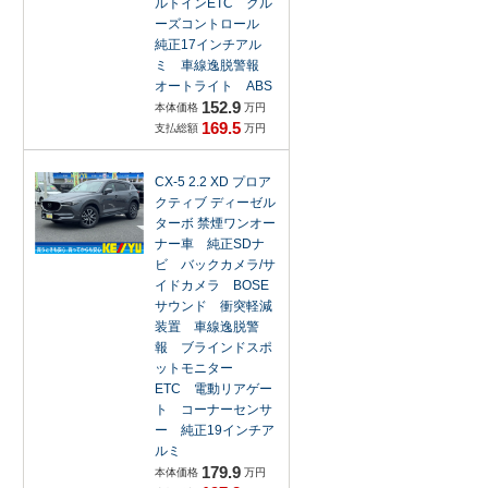
ルトインETC クル
ーズコントロール
純正17インチアル
ミ 車線逸脱警報
オートライト ABS
152.9
本体価格
万円
169.5
支払総額
万円
CX-5 2.2 XD プロア
クティブ ディーゼル
ターボ 禁煙ワンオー
ナー車 純正SDナ
ビ バックカメラ/サ
イドカメラ BOSE
サウンド 衝突軽減
装置 車線逸脱警
報 ブラインドスポ
ットモニター
ETC 電動リアゲー
ト コーナーセンサ
ー 純正19インチア
ルミ
179.9
本体価格
万円