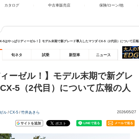
カタログ
中古車販売店
保険/ローン/他
CX-5はやっぱりディーゼル！】モデル末期で新グレード導入したマツダ CX-5（2代目）について広
旬ネタ
試乗
新型車
ニュース
りディーゼル！】モデル末期で新グレ
CX-5（2代目）について広報の人
2026/05/27
ゼル
/
CX-5
/
竹井あきら
サイトを追加
メールで送る