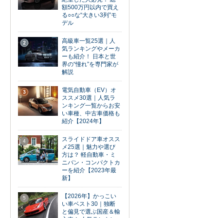
額500万円以内で買え
る○○な“大きい3列”モ
デル
高級車一覧25選｜人
2
気ランキングやメーカ
ーも紹介！ 日本と世
界の“憧れ”を専門家が
解説
電気自動車（EV）オ
3
ススメ30選｜人気ラ
ンキング一覧からお安
い車種、中古車価格も
紹介【2024年】
スライドドア車オスス
4
メ25選｜魅力や選び
方は？ 軽自動車・ミ
ニバン・コンパクトカ
ーを紹介【2023年最
新】
【2026年】かっこい
5
い車ベスト30｜独断
と偏見で選ぶ国産＆輸