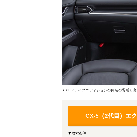
▲XDドライブエディションの内装の質感も良
CX-5（2代目）
▼検索条件