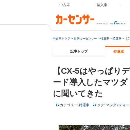
中古車
輸入車
中古車トップ
>
日刊カーセンサー
>
特選車
>
特選車
>
【
記事トップ
特選車
【CX-5はやっぱ
ード導入したマツダ 
に聞いてきた
カテゴリー:
特選車
タグ:
マツダ
/
ディー