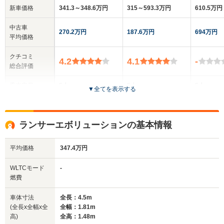
新車価格
341.3～348.6万円
315～593.3万円
610.5万円
中古車
270.2万円
187.6万円
694万円
平均価格
クチコミ
4.2
4.1
-
総合評価
乗車定員
5人
5人
5人
▼
全てを表示する
ドア数
5ドア
4ドア
4ドア
ランサーエボリューションの基本情報
全高
全高
全
1.48m
1.47m
1.
平均価格
347.4万円
WLTCモード
-
全幅
全幅
全
燃費
サイズ
1.77m
1.8m
1.
全長
全長
(全長x全幅x全高)
4.52m～4.53m
4.58m～4.61m
4.
車体寸法
全長：4.5m
(全長x全幅x全
全幅：1.81m
高)
全高：1.48m