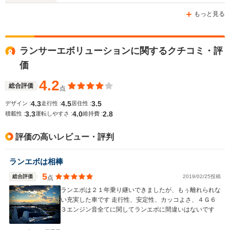
ホイールベース
ホイールベース
ホイー
もっと見る
-m
-m
ランサーエボリューションに関するクチコミ・評
価
WLTCモード
-
-
-
燃費
4.2
総合評価
点
4.3
4.5
3.5
デザイン :
走行性 :
居住性 :
3.3
4.0
2.8
積載性 :
運転しやすさ :
維持費 :
排気量
1997cc
1994～2457cc
2387cc
評価の高いレビュー・評判
駆動方式
4WD
4WD
4WD
ランエボは相棒
5
総合評価
2019/02/25投稿
点
ランエボは２１年乗り継いできましたが、もぅ離れられな
い充実した車です 走行性、安定性、カッコよさ、４Ｇ６
３エンジン音全てに関してランエボに間違いはないです