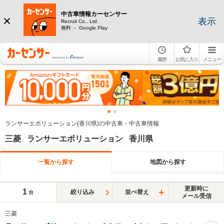
中古車情報カーセンサー
表示
Recruit Co., Ltd.
無料 － Google Play
履歴
お気に入り
メニュー
ランサーエボリューション(香川県)の中古車・中古車情報
三菱 ランサーエボリューション 香川県
一覧から探す
地図から探す
更新時に
1
絞り込み
並べ替え
台
メール受信
三菱