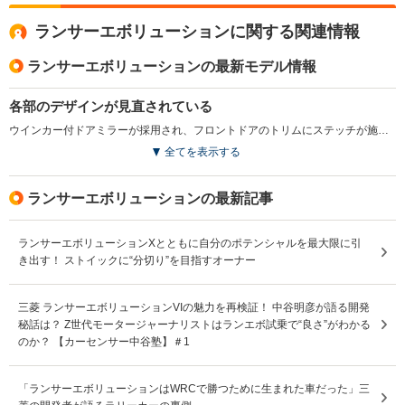
ランサーエボリューションに関する関連情報
ランサーエボリューションの最新モデル情報
各部のデザインが見直されている
ウインカー付ドアミラーが採用され、フロントドアのトリムにステッチが施されている。ボディカラーも見直され、コズミックブルーマイカがライトニングブルーマイカに変更されている（2014.7）
全てを表示する
ランサーエボリューションの最新記事
ランサーエボリューションXとともに自分のポテンシャルを最大限に引
き出す！ ストイックに“分切り”を目指すオーナー
三菱 ランサーエボリューションVIの魅力を再検証！ 中谷明彦が語る開発
秘話は？ Z世代モータージャーナリストはランエボ試乗で“良さ”がわかる
のか？ 【カーセンサー中谷塾】＃1
「ランサーエボリューションはWRCで勝つために生まれた車だった」三