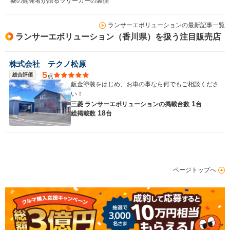
菱の開発者が語るラリーカーの裏側
ランサーエボリューションの最新記事一覧
ランサーエボリューション（香川県）を扱う注目販売店
株式会社 テクノ松原
5
総合評価
点
鈑金塗装をはじめ、お車の事なら何でもご相談くださ
い！
1
三菱 ランサーエボリューションの
掲載台数
台
18
総掲載数
台
ページトップへ