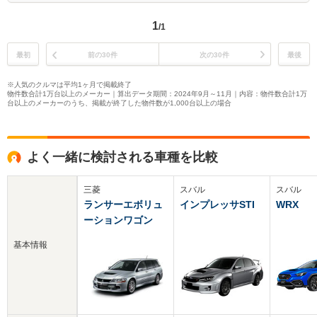
1
/1
最初
前の30件
次の30件
最後
※人気のクルマは平均1ヶ月で掲載終了
物件数合計1万台以上のメーカー｜算出データ期間：2024年9月～11月｜内容：物件数合計1万
台以上のメーカーのうち、掲載が終了した物件数が1,000台以上の場合
よく一緒に検討される車種を比較
三菱
スバル
スバル
ランサーエボリュ
インプレッサSTI
WRX
ーションワゴン
基本情報