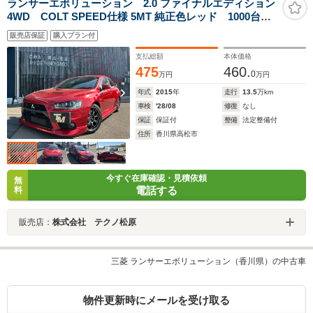
ランサーエボリューション 2.0 ファイナルエディション
4WD COLT SPEED仕様 5MT 純正色レッド 1000台限
定車 シリアルナンバー BBS18インチ 車高調
販売店保証
購入プラン付
支払総額
本体価格
475
460.
0
万円
万円
年式
2015
年
走行
13.5
万km
車検
'28/08
修復
なし
保証
保証付
整備
法定整備付
住所
香川県高松市
今すぐ在庫確認・見積依頼
無
電話する
料
販売店：
株式会社 テクノ松原
三菱 ランサーエボリューション（香川県）の中古車
物件更新時にメールを受け取る