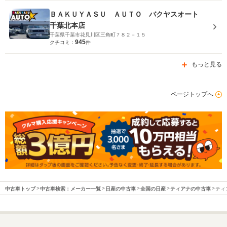
ＢＡＫＵＹＡＳＵ ＡＵＴＯ バクヤスオート
千葉北本店
千葉県千葉市花見川区三角町７８２－１５
945
クチコミ：
件
もっと見る
ページトップへ
中古車トップ
中古車検索：メーカー一覧
日産の中古車
全国の日産
ティアナの中古車
ティ