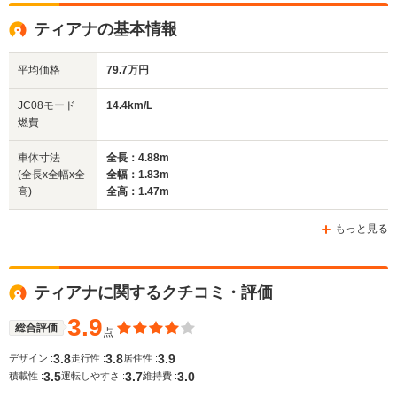
ティアナの基本情報
平均価格
79.7万円
JC08モード
14.4km/L
燃費
車体寸法
全長：4.88m
(全長x全幅x全
全幅：1.83m
高)
全高：1.47m
もっと見る
ティアナに関するクチコミ・評価
3.9
総合評価
点
3.8
3.8
3.9
デザイン :
走行性 :
居住性 :
3.5
3.7
3.0
積載性 :
運転しやすさ :
維持費 :