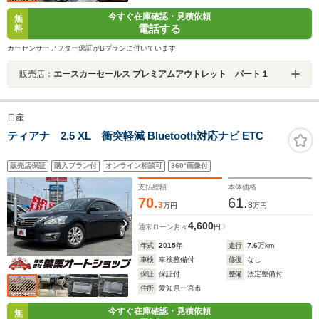
今すぐ在庫確認・見積依頼
無
電話する
料
カーセンサーアフター保証がBプランに付いています
販売店：
エースカーセールス プレミアムアウトレット パート１
日産
ティアナ 2.5 XL 衝突軽減 Bluetooth対応ナビ ETC
販売店保証
購入プラン付
オンライン相談可
360°画像付
支払総額
本体価格
70.
61.
3
8
万円
万円
4,600
通常ローン
月々
円
年式
2015
年
走行
7.6
万km
車検
車検整備付
修復
なし
保証
保証付
整備
法定整備付
住所
愛知県一宮市
今すぐ在庫確認・見積依頼
無