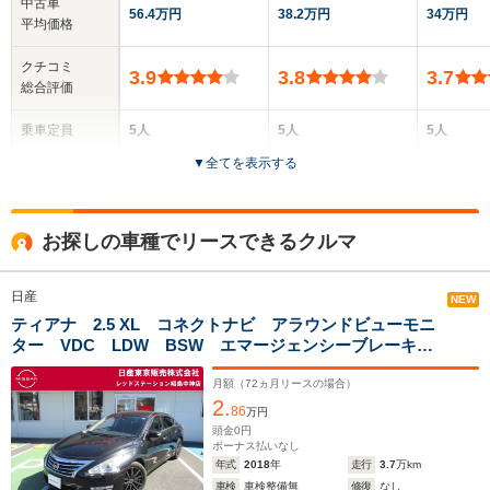
中古車
56.4万円
38.2万円
34万円
平均価格
クチコミ
3.9
3.8
3.7
総合評価
乗車定員
5人
5人
5人
▼
全てを表示する
ドア数
4ドア
4ドア
4ドア
全高
全高
全高
お探しの車種でリースできるクルマ
1.5m
1.5m
1.5m
日産
NEW
ティアナ 2.5 XL コネクトナビ アラウンドビューモニ
全幅
全幅
全
サイズ
ター VDC LDW BSW エマージェンシーブレーキ
1.76m
1.7m
1
全長
全長
(全長x全幅x全高)
ETC
4.62m～4.68m
4.43m～4.46m
4.
月額（
72
ヵ月リースの場合）
2.
86
万円
頭金
0
円
ボーナス払いなし
ホイールベース
ホイールベース
ホイー
年式
2018
年
走行
3.7
万km
-m
-m
車検
車検整備無
修復
なし