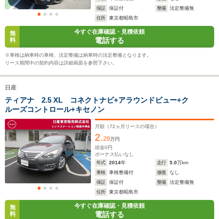
保証
保証付
整備
法定整備無
住所
東京都昭島市
今すぐ在庫確認・見積依頼
無
WLTCモード
電話する
料
-
-
-
燃費
※車検は納車時の車検、法定整備は納車時の法定整備となります。
リース期間中の契約内容は詳細画面を参照下さい。
日産
排気量
1798cc
1198cc
1498～19
ティアナ 2.5 XL コネクトナビ+アラウンドビュー+ク
ルーズコントロール+キセノン
駆動方式
FF
FF
FF、4WD
月額（
72
ヵ月リースの場合）
2.
29
万円
頭金
0
円
ボーナス払いなし
年式
2014
年
走行
5.0
万km
車検
車検整備付
修復
なし
保証
保証付
整備
法定整備無
住所
東京都昭島市
今すぐ在庫確認・見積依頼
無
電話する
料