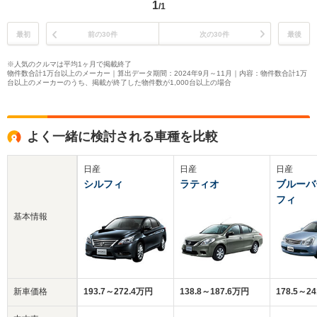
1
/1
最初
前の30件
次の30件
最後
※人気のクルマは平均1ヶ月で掲載終了
物件数合計1万台以上のメーカー｜算出データ期間：2024年9月～11月｜内容：物件数合計1万
台以上のメーカーのうち、掲載が終了した物件数が1,000台以上の場合
よく一緒に検討される車種を比較
日産
日産
日産
シルフィ
ラティオ
ブルーバ
フィ
基本情報
新車価格
193.7～272.4万円
138.8～187.6万円
178.5～2