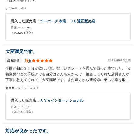
て購入出来ました。
ナギー０１０１
購入した販売店：
ユーパーク 本店 ＪＵ適正販売店
日産 ティアナ
（2022/03購入）
大変満足です。
5
総合評価
2021/09/13投稿
点
今回が初めて自分が欲しい車、欲しいグレードを選んで買った車でした。 名
義変更などの手続きでも自分はとんちんかんで、担当してくれた店員さんが
丁寧に教えてくれて、大変満足です。また遠方から新幹線に乗って車を取り
に行ったのですが、わざわざ最寄り駅まで迎えに来ていただいて、大変助か
ｇｏｎ．ｓｉ．ｎａｇｉ
りました。また機会がありましたらよろしくお願いします！
購入した販売店：
ＡＶＡインターナショナル
日産 ティアナ
（2021/09購入）
対応が良かったです。