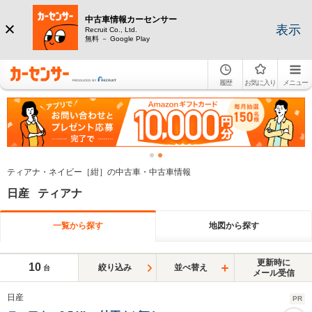
中古車情報カーセンサー
表示
Recruit Co., Ltd.
無料 － Google Play
履歴
お気に入り
メニュー
ティアナ・ネイビー［紺］の中古車・中古車情報
日産 ティアナ
一覧から探す
地図から探す
更新時に
10
絞り込み
並べ替え
台
メール受信
日産
PR