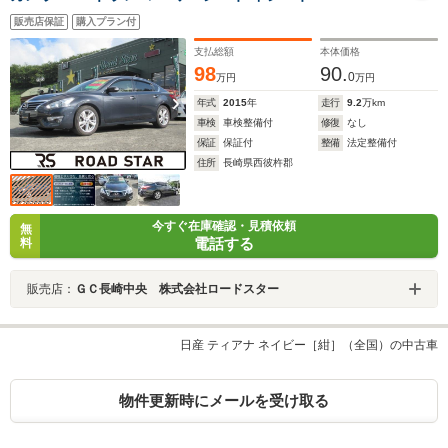
販売店保証
購入プラン付
支払総額
本体価格
98
90.
0
万円
万円
年式
2015
年
走行
9.2
万km
車検
車検整備付
修復
なし
保証
保証付
整備
法定整備付
住所
長崎県西彼杵郡
今すぐ在庫確認・見積依頼
無
電話する
料
販売店：
ＧＣ長崎中央 株式会社ロードスター
日産 ティアナ ネイビー［紺］（全国）の中古車
物件更新時にメールを受け取る