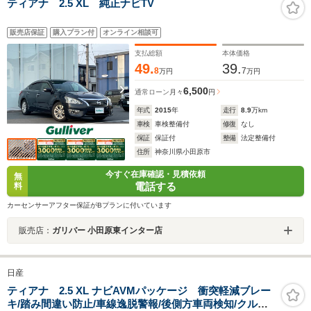
ティアナ 2.5 XL 純正ナビTV
販売店保証
購入プラン付
オンライン相談可
支払総額
本体価格
49.
39.
8
7
万円
万円
6,500
通常ローン
月々
円
年式
2015
年
走行
8.9
万km
車検
車検整備付
修復
なし
保証
保証付
整備
法定整備付
住所
神奈川県小田原市
今すぐ在庫確認・見積依頼
無
電話する
料
カーセンサーアフター保証がBプランに付いています
販売店：
ガリバー 小田原東インター店
日産
ティアナ 2.5 XL ナビAVMパッケージ 衝突軽減ブレー
キ/踏み間違い防止/車線逸脱警報/後側方車両検知/クルー