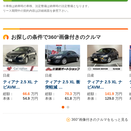
※車検は納車時の車検、法定整備は納車時の法定整備となります。
リース期間中の契約内容は詳細画面を参照下さい。
お探しの条件で360°画像付きのクルマ
日産
日産
日産
ティアナ 2.5 XL ナ
ティアナ 2.5 XL 衝
ティアナ 2.5 XL ナ
ビAVM…
突軽減 …
ビAVM…
総額：
66.6
万円
総額：
70.3
万円
総額：
141.9
万円
本体：
54.9
万円
本体：
61.8
万円
本体：
129.0
万円
360°画像付きのクルマをもっと見る