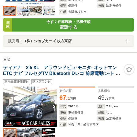
保証
保証付
整備
法定整備付
住所
大阪府枚方市
今すぐ在庫確認・見積依頼
無
電話する
料
販売店：
（株）ジョブカーズ 枚方東店
日産
ティアナ 2.5 XL アラウンドビュ-モニタ- オットマン
ETC ナビ フルセグTV Bluetooth Dレコ 前席電動シ-ト 革
巻H 左右独立オ-トAC HIDオ-トライト クルコン ブライン
車両品質評価書付
購入プラン付
ドスポットモニタ- 車線逸脱警報 スマ-トキ- ロック連動格
納ミラ-
支払総額
本体価格
67.
49.
1
9
万円
万円
年式
2014
年
走行
7.6
万km
車検
車検整備無
修復
なし
保証
保証無
整備
法定整備無
住所
神奈川県川崎市宮前区