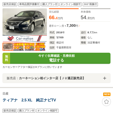
ズコントロール/HIDヘッドランプ/前席パワーシート/助手
販売店保証
車両品質評価書付
購入プラン付
オンライン相談可
360°画像付
席パワーオットマン/アラウンドビュー/純正コネクトナビ/
ビルトインETC
支払総額
本体価格
66.
54.
6
9
万円
万円
7,300
通常ローン
月々
円
年式
2016
年
走行
8.7
万km
車検
'27/09
修復
なし
保証
保証付
整備
法定整備付
住所
千葉県野田市
今すぐ在庫確認・見積依頼
無
電話する
料
カーセンサーアフター保証がAプランに付いています
販売店：
カーネーション柏インター店【ＪＵ適正販売店】
日産
NEW
ティアナ 2.5 XL 純正ナビTV
販売店保証
購入プラン付
オンライン相談可