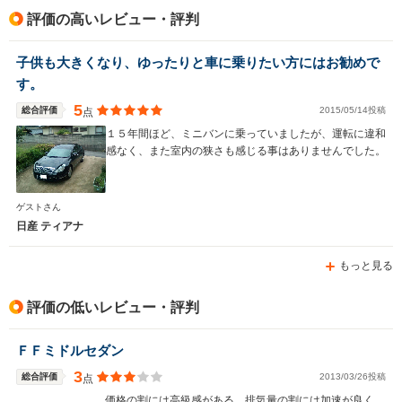
評価の高いレビュー・評判
子供も大きくなり、ゆったりと車に乗りたい方にはお勧めで
す。
5
総合評価
2015/05/14投稿
点
１５年間ほど、ミニバンに乗っていましたが、運転に違和
感なく、また室内の狭さも感じる事はありませんでした。
ゲストさん
日産 ティアナ
もっと見る
評価の低いレビュー・評判
ＦＦミドルセダン
3
総合評価
2013/03/26投稿
点
価格の割には高級感がある。排気量の割には加速が良く，