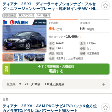
ティアナ 2.5 XL ディーラーオプションナビ・フルセ
グ・エマージェンシーブレーキ・純正16インチAW・HID
ライト・フロントパワーシート・助手席電動オットマ
販売店保証
購入プラン付
360°画像付
ン・ドアバイザー・ドアミラーウィンカー・オートエア
コン・ETC
支払総額
本体価格
86.
69.
5
9
万円
万円
10,400
通常ローン
月々
円
年式
2016
年
走行
4.2
万km
車検
'27/01
修復
なし
保証
保証付
整備
法定整備付
住所
埼玉県さいたま市岩槻区
今すぐ在庫確認・見積依頼
無
電話する
料
販売店：
ユーパーク 本店 ＪＵ適正販売店
日産
ティアナ 2.5 XV AV M PKG/ナビ&TV/バック&全方位
カメラ/ETC/ドラレコ/パワーシート/革シート