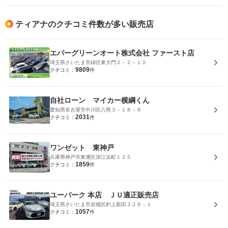
ティアナのクチコミ件数が多い販売店
エバーグリーンオート株式会社 ファースト店
埼玉県さいたま市緑区東大門２－２－１２
9809
クチコミ：
件
自社ローン マイカー横綱くん
愛知県名古屋市中川区八熊３－１８－８
2031
クチコミ：
件
ワンゼット 東神戸
兵庫県神戸市東灘区深江浜町１２５
1859
クチコミ：
件
ユーパーク 本店 ＪＵ適正販売店
埼玉県さいたま市岩槻区釣上新田３２９－１
1057
クチコミ：
件