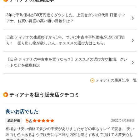
2年で平均価格が30万円近くダウンした、上質セダンの3代目 日産 ティ
アナ。お買い得度の高い狙い目物件は？
日産 ティアナの生産終了から1年。ついに中古車平均価格が150万円切
り！ 掘り出し物が欲しい人、オススメの選び方はこちら。
【日産 ティアナの中古車を買うなら？】オススメの選び方や相場、グレ
ードなどを徹底解説
ティアナの最新記事一覧
ティアナを扱う販売店クチコミ
良いお店でした
5
総合評価
2022/04/03投稿
点
相場より安い価格で多少の不安がありましたがどの車もキレイで驚き。 安い
理由も色々あるようで販売には不利な内容も隠さず教えて頂けて大変安心し