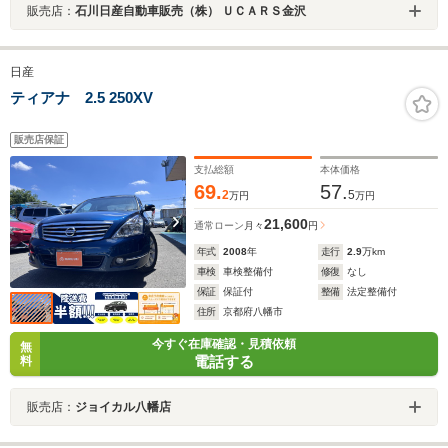
販売店：
石川日産自動車販売（株） ＵＣＡＲＳ金沢
日産
ティアナ 2.5 250XV
販売店保証
支払総額
本体価格
69.
57.
2
5
万円
万円
21,600
通常ローン
月々
円
年式
2008
年
走行
2.9
万km
車検
車検整備付
修復
なし
保証
保証付
整備
法定整備付
住所
京都府八幡市
今すぐ在庫確認・見積依頼
無
電話する
料
販売店：
ジョイカル八幡店