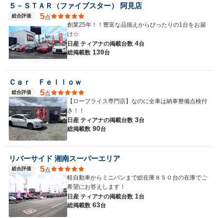
５－ＳＴＡＲ（ファイブスター） 阿見店
5
総合評価
点
創業25年！！豊富な品揃えからぴったりの1台をお届
け☆
4
日産 ティアナの
掲載台数
台
139
総掲載数
台
Ｃａｒ Ｆｅｌｌｏｗ
5
総合評価
点
【ロープライス専門店】なのに全車は納車整備点検付
き！！
3
日産 ティアナの
掲載台数
台
90
総掲載数
台
リバーサイド 湘南スーパーエリア
5
総合評価
点
軽自動車からミニバンまで総在庫８５０台の在庫でご
希望にお答えします！
1
日産 ティアナの
掲載台数
台
63
総掲載数
台