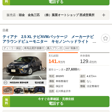
電話する
料
販売店：
頭金 金魚三匹 （株）葉栗オートショップ 西成営業所
日産
ティアナ 2.5 XL ナビAVMパッケージ メーカーナビ
アラウンドビューモニター キセノンヘッドライト オ
ットマン オートクルーズコントロール
ディーラー保証
車両品質評価書付
購入プラン付
360°画像付
支払総額
本体価格
141.
129.
9
0
万円
万円
27,600
通常ローン
月々
円
年式
2019
年
走行
4.2
万km
車検
車検整備付
修復
なし
保証
保証付
整備
法定整備付
住所
石川県金沢市
今すぐ在庫確認・見積依頼
無
電話する
料