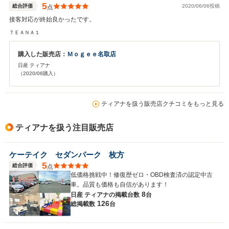
5
総合評価
2020/06/06投稿
点
接客対応が終始良かったです。
ＴＥＡＮＡ１
購入した販売店：
Ｍｏｇｅｅ名取店
日産 ティアナ
（2020/06購入）
ティアナを扱う販売店クチコミをもっと見る
ティアナを扱う注目販売店
ケーテイク セダンパーク 枚方
5
総合評価
点
低価格挑戦中！修復歴ゼロ・OBD検査済の認定中古
車。品質も価格も自信があります！
8
日産 ティアナの
掲載台数
台
126
総掲載数
台