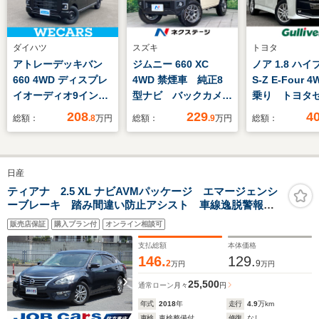
ダイハツ
スズキ
トヨタ
アトレーデッキバン
ジムニー 660 XC
ノア 1.8 ハ
660 4WD ディスプレ
4WD 禁煙車 純正8
S-Z E-Four 
イオーディオ9インチ/
型ナビ バックカメ
乗り トヨタ
デジタルインナーミラ
ラ 衝突軽減 コーナ
ィセンス フ
208
229
4
総額：
.8
万円
総額：
.9
万円
総額：
ー/衝突安全装置/両側
ーセンサー シートヒ
ウンダウンM
電動スライドドア/車
ーター LEDヘッド
ビ フルセグ
線逸脱防止支援システ
ETC クルーズコント
BT 両側パ
日産
ム/ドライブレコーダ
ロール 純正16イン
前席シートヒ
ー 純正/ヘッドランプ
チアルミ オートライ
追従クルコ
ティアナ 2.5 XL ナビAVMパッケージ エマージェンシ
ーブレーキ 踏み間違い防止アシスト 車線逸脱警報
LED/USBジャック
ト オートエアコン
ETC2.0 ユ
BSW クルーズコントロール 純正コネクトナビ TV
純正革巻きステアリン
ルステップ 
販売店保証
購入プラン付
オンライン相談可
アラウンドビューモニター ソナー HIDヘッドランプ
グ
モ ワイパー
純正16インチAW ETC DVD ドラレコ
支払総額
本体価格
ー
146.
129.
2
9
万円
万円
25,500
通常ローン
月々
円
年式
2018
年
走行
4.9
万km
車検
車検整備付
修復
なし