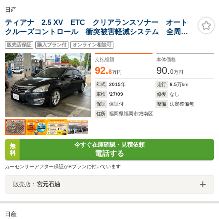
日産
ティアナ 2.5 XV ETC クリアランスソナー オート
クルーズコントロール 衝突被害軽減システム 全周囲
カメラ ナビ アルミホイール オートライト HID
販売店保証
購入プラン付
オンライン相談可
CVT シートエアコン スマートキー 電動格納ミラ
ー レンタUP
支払総額
本体価格
92.
90.
8
0
万円
万円
年式
2015
年
走行
6.5
万km
車検
'27/09
修復
なし
保証
保証付
整備
法定整備無
住所
福岡県福岡市城南区
今すぐ在庫確認・見積依頼
無
電話する
料
カーセンサーアフター保証がBプランに付いています
販売店：
宮元石油
日産