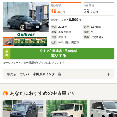
支払総額
本体価格
49.
39.
8
7
万円
万円
6,500
通常ローン
月々
円
年式
2015
年
走行
8.9
万km
車検
車検整備付
修復
なし
保証
保証付
整備
法定整備付
住所
神奈川県小田原市
今すぐ在庫確認・見積依頼
無
電話する
料
カーセンサーアフター保証がBプランに付いています
販売店：
ガリバー 小田原東インター店
あなたにおすすめの中古車
［PR］