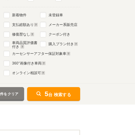
新着物件
未登録車
支払総額あり
メーカー系販売店
修復歴なし
クーポン付き
車両品質評価書
購入プラン付き
付き
カーセンサーアフター保証対象車
360
°画像付き車両
オンライン相談可
5
条件をクリア
台 検索する