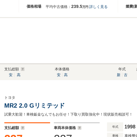
239.5
価格相場
燃費(
平均中古価格：
詳しく見る
万円
支払総額
本体価格
年式
安
高
安
高
新
古
トヨタ
MR2 2.0 Gリミテッド
試乗大歓迎！車検鈑金なんでもお任せ！下取り買取強化中！現状販売相談可！
1998
年式
支払総額
車両本体価格
車検整
車検