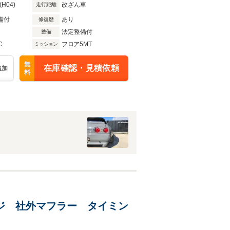
(H04)
改ざん車
走行距離
備付
あり
修復歴
法定整備付
整備
C
フロア5MT
ミッション
無
在庫確認・見積依頼
追加
料
ケージ 社外マフラー タイミン