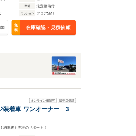
法定整備付
整備
C
フロア5MT
ミッション
無
在庫確認・見積依頼
追加
料
オンライン相談可
販売店保証
ージ装着車 ワンオーナー 3
営！納車後も充実のサポート！