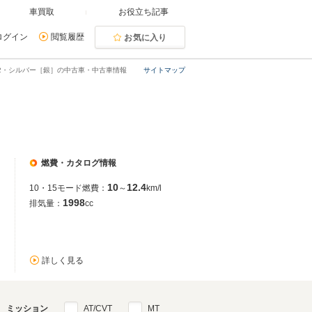
車買取
お役立ち記事
ログイン
閲覧履歴
お気に入り
R2・シルバー［銀］の中古車・中古車情報
サイトマップ
燃費・カタログ情報
10
12.4
10・15モード燃費：
～
km/l
1998
排気量：
cc
詳しく見る
ミッション
AT/CVT
MT