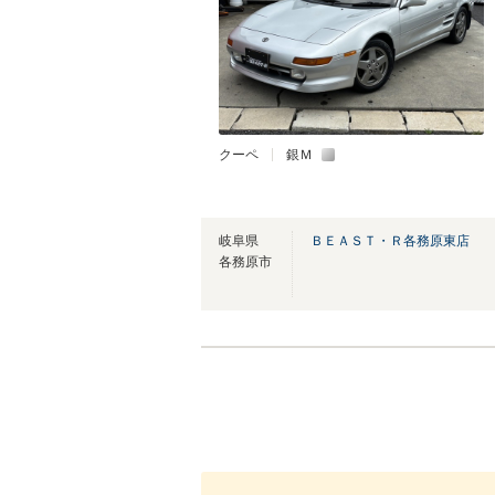
クーペ
銀Ｍ
岐阜県
ＢＥＡＳＴ・Ｒ各務原東店
各務原市