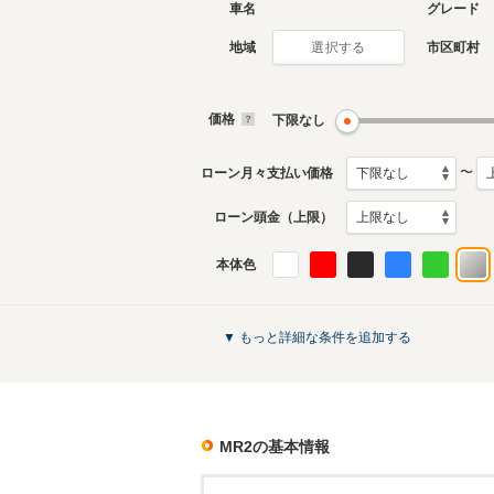
車名
グレード
地域
市区町村
選択する
2代目
初代
1989年10月～1999年10
1984年6
月生産モデル
生産モデ
価格
下限なし
MR2のカタログを見る
〜
ローン月々支払い価格
ローン頭金（上限）
本体色
▼ もっと詳細な条件を追加する
MR2
の基本情報