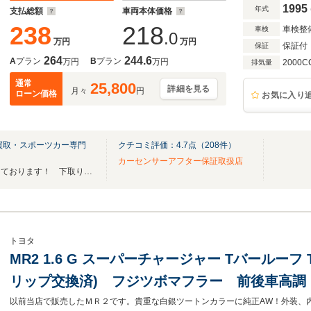
1995
年式
支払総額
車両本体価格
238
218
車検整
車検
.0
万円
万円
保証付
保証
264
244.6
A
プラン
B
プラン
万円
万円
2000C
排気量
通常
25,800
詳細を見る
月々
円
ローン価格
お気に入り
買取・スポーツカー専門
クチコミ評価：
4.7
点（
208
件）
カーセンサーアフター保証取扱店
楽々１２０回ローンもご用意しております！ 下取り全車種高価査定中！！
トヨタ
MR2 1.6 G スーパーチャージャー Tバールー
リップ交換済) フジツボマフラー 前後車高調
ーターポンプ/サーモスタット/ACコンプレッサ