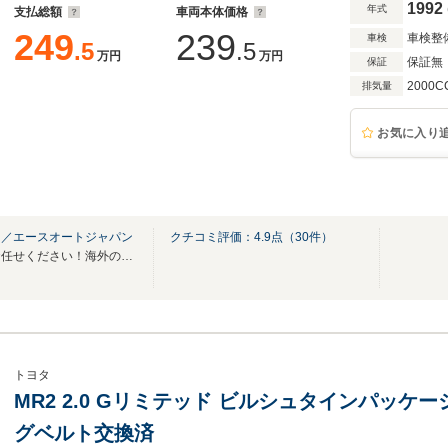
1992
年式
支払総額
車両本体価格
249
239
車検整
車検
.5
.5
万円
万円
保証無
保証
2000C
排気量
お気に入り
ｎ／エースオートジャパン
クチコミ評価：
4.9
点（
30
件）
中古車・中古パーツ販売ならお任せください！海外の方の問い合わせもOK！英語対応可能
トヨタ
MR2 2.0 Gリミテッド ビルシュタインパッ
グベルト交換済