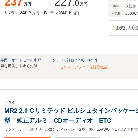
237
227
.0
万円
万円
保証無
保証
240.3
240.6
A
プラン
B
プラン
万円
万円
2000C
排気量
お気に入り
ム専門 オートモール水戸
クチコミ評価：
5
点（
821
件）
ご成約頂いたお客様に安心と信頼を提供し末永くお付き合いすることをお約束致します。
カーセンサーアフター保証取扱店
トヨタ
MR2 2.0 Gリミテッド ビルシュタインパッケ
型 純正アルミ CDオーディオ ETC
ワンオーナー オリジナルコンディション ３型 純正15AWGTNETは全国直