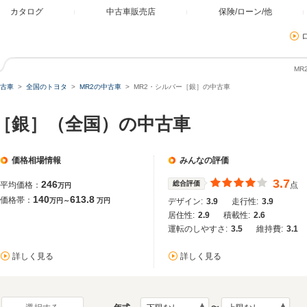
カタログ
中古車販売店
保険/ローン/他
M
古車
全国のトヨタ
MR2の中古車
MR2・シルバー［銀］の中古車
ー［銀］（全国）の中古車
価格相場情報
みんなの評価
3.7
246
総合評価
平均価格：
点
万円
140
613.8
価格帯：
万円～
万円
デザイン:
3.9
走行性:
3.9
居住性:
2.9
積載性:
2.6
運転のしやすさ:
3.5
維持費:
3.1
詳しく見る
詳しく見る