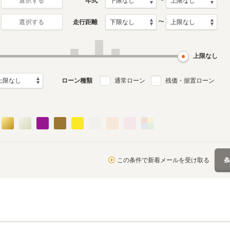
〜
年式
選択する
〜
走行距離
選択する
月～1989年9月
ル
上限なし
ローン種類
通常ローン
残価・据置ローン
この条件で新着メールを受け取る