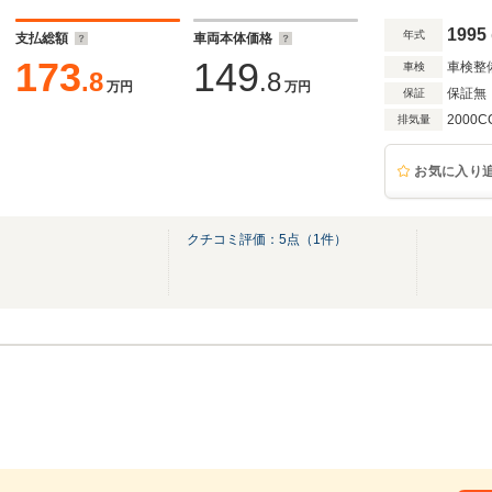
1995
年式
支払総額
車両本体価格
173
149
車検整
車検
.8
.8
万円
万円
保証無
保証
2000C
排気量
お気に入り
クチコミ評価：
5
点（
1
件）