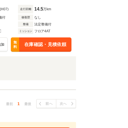
14.5
(H07)
万km
走行距離
備付
なし
修復歴
法定整備付
整備
C
フロア4AT
ミッション
無
在庫確認・見積依頼
追加
料
1
前へ
次へ
最初
最後