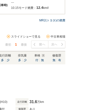
---
新車時)
12.4
10.15モード燃費：
km/l
MR2(トヨタ)の燃費
スライドショーで見る
中古車相場
1
前へ
次へ
最初
最後
走行距離
排気量
車検
修復歴
多
少
多
少
付
無
無
有
31.6
(H10)
万km
走行距離
備付
あり
修復歴