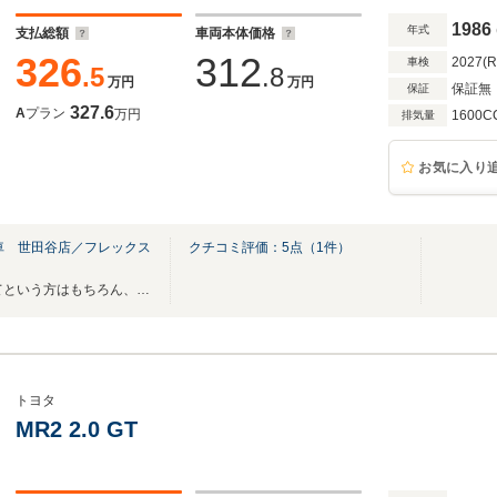
済 オルタネーターリビルト品
1986
年式
支払総額
車両本体価格
326
312
2027(
車検
.5
.8
万円
万円
保証無
保証
327.6
A
プラン
万円
1600C
排気量
お気に入り
車 世田谷店／フレックス
クチコミ評価：
5
点（
1
件）
創業25年の実績。旧車が初めてという方はもちろん、旧車好きの方も満足頂ける店舗です
トヨタ
MR2 2.0 GT