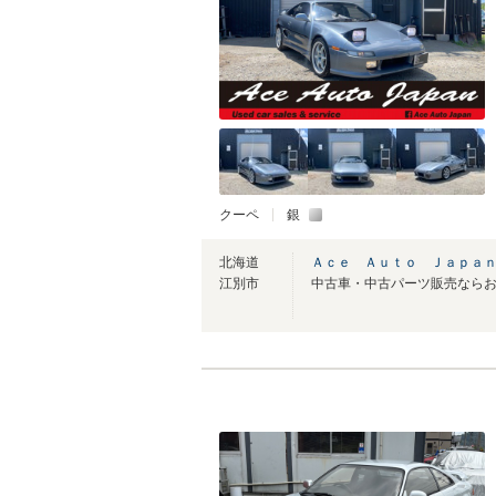
クーペ
銀
北海道
Ａｃｅ Ａｕｔｏ Ｊａｐａ
江別市