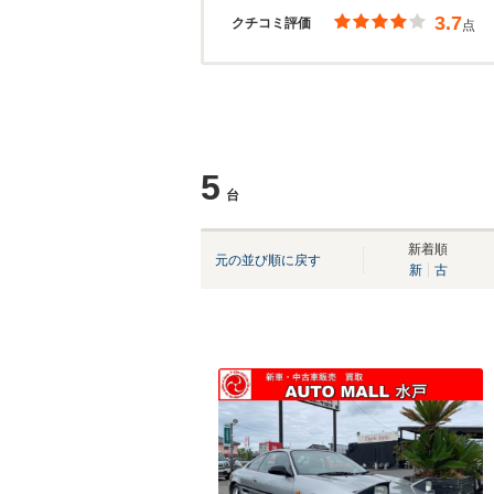
3.7
クチコミ評価
点
5
台
新着順
元の並び順に戻す
新
古