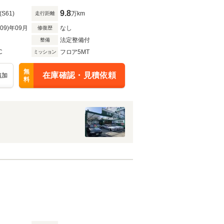
9.8
(S61)
万km
走行距離
R09)年09月
なし
修復歴
法定整備付
整備
C
フロア5MT
ミッション
無
在庫確認・見積依頼
追加
料