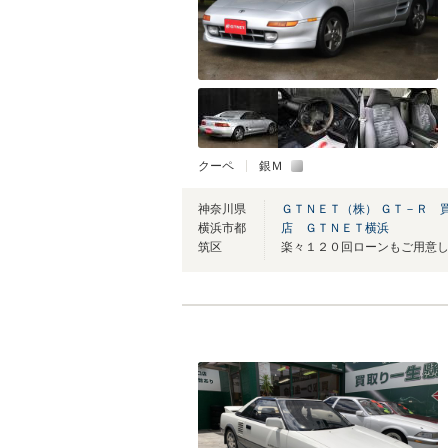
クーペ
銀Ｍ
神奈川県
ＧＴＮＥＴ（株） ＧＴ－Ｒ 
横浜市都
店 ＧＴＮＥＴ横浜
筑区