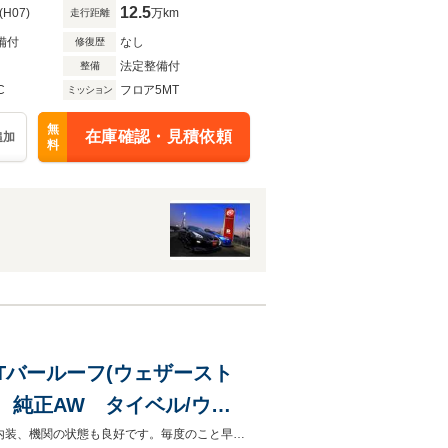
12.5
(H07)
万km
走行距離
備付
なし
修復歴
法定整備付
整備
C
フロア5MT
ミッション
無
在庫確認・見積依頼
追加
料
フ Tバールーフ(ウェザースト
 純正AW タイベル/ウォ
ー/レシーバータンク交換
以前当店で販売したＭＲ２です。貴重な白銀ツートンカラーに純正AW！外装、内装、機関の状態も良好です。毎度のこと早い者勝ちです。