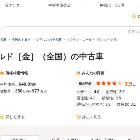
カタログ
中古車販売店
保険/ローン/他
クラウ
古車
全国のトヨタ
クラウンの中古車
クラウン・ゴールド［金］の中古車
ールド［金］（全国）の中古車
価格相場情報
みんなの評価
3.9
640.8
総合評価
平均価格：
点
万円
358
977
価格帯：
万円～
万円
デザイン:
4.0
走行性:
3.9
居住性:
4.0
積載性:
3.5
運転のしやすさ:
3.8
維持費:
3.1
詳しく見る
詳しく見る