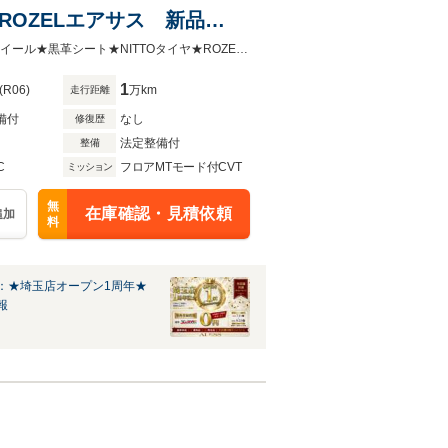
ROZELエアサス 新品
黒革シート ROZELフロアマ
★ALESSデモカー★ROZELフルエアロ★ROZELエアサス★ALESS２０インチホイール★黒革シート★NITTOタイヤ★ROZELフロアマット★クルーズコントロール★ETC★スマートキー×２★
1
(R06)
万km
走行距離
備付
なし
修復歴
法定整備付
整備
C
フロアMTモード付CVT
ミッション
無
在庫確認・見積依頼
追加
料
：★埼玉店オープン1周年★
報