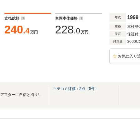
1999
年式
支払総額
車両本体価格
240
228
車検整
車検
.4
.0
万円
万円
保証付
保証
3000C
排気量
お気に入り
クチコミ評価：
5
点（
5
件）
車輛の品質以上に、ご購入後のアフターに自信と拘り!!展示車以外もご相談下さい♪