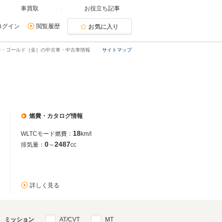
車買取
お役立ち記事
ログイン
閲覧履歴
お気に入り
ン・ゴールド［金］の中古車・中古車情報
サイトマップ
燃費・カタログ情報
18
WLTCモード燃費：
km/l
0
2487
排気量：
～
cc
詳しく見る
ミッション
AT/CVT
MT