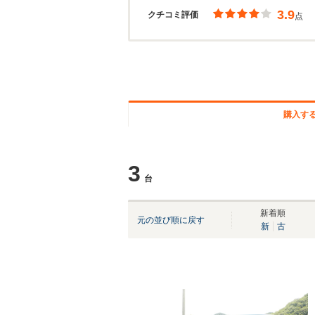
3.9
クチコミ評価
点
購入す
3
台
新着順
元の並び順に戻す
新
古