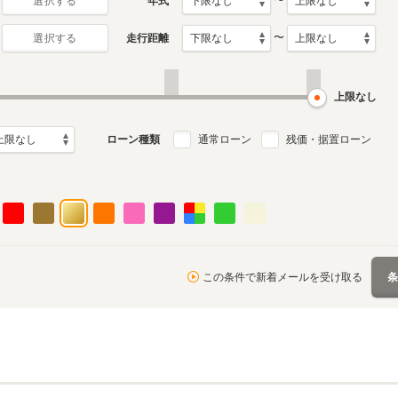
〜
年式
選択する
〜
走行距離
選択する
10代目
9代目
月～2023年10月
1995年8月～1999年8月
1991年10月～1995年7月
ル
生産モデル
生産モデル
上限なし
ローン種類
通常ローン
残価・据置ローン
この条件で新着メールを受け取る