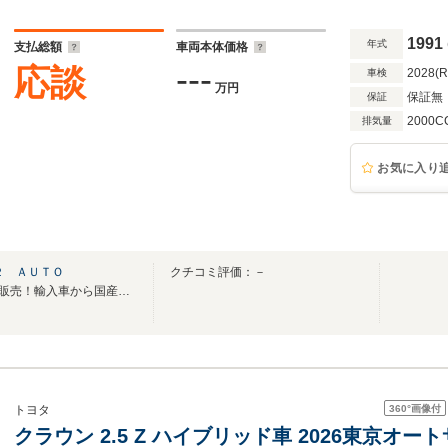
1991
年式
支払総額
車両本体価格
---
応談
2028(
車検
万円
保証無
保証
2000C
排気量
お気に入り
２ ＡＵＴＯ
クチコミ評価：－
402オートは安心の全車保証付販売！輸入車から国産車まで幅広く取り扱っております。
360°
画像付
トヨタ
クラウン 2.5 Z ハイブリッド車 2026東京