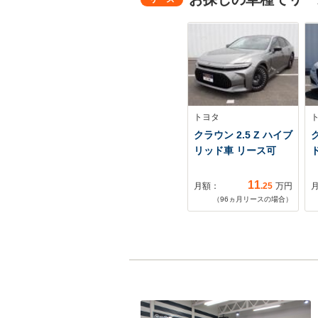
トヨタ
クラウン 2.5 Z ハイブ
リッド車 リース可
ド
11
月額：
.25
万円
（
96
ヵ月リースの場合）