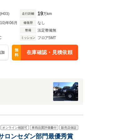
19
(H03)
万km
走行距離
R10)年06月
なし
修復歴
法定整備無
整備
C
フロア5MT
ミッション
無
在庫確認・見積依頼
追加
料
オンライン相談可
車両品質評価書付
販売店保証
オートサロンセダン部門最優秀賞