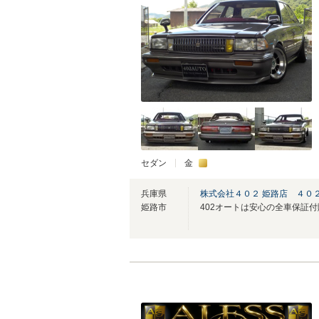
セダン
金
兵庫県
株式会社４０２ 姫路店 ４０
姫路市