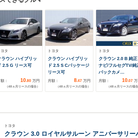
トヨタ
トヨタ
トヨタ
クラウン ハイブリッ
クラウン ハイブリッ
クラウン 2.0 B 純正
 2.5 G リース可
ド 2.5 S Cパッケージ
ナビ/フルセグTV/純
リース可
バックカメ…
10
8
10
月額：
.80
万円
月額：
.47
万円
月額：
.07
万
（
48
ヵ月リースの場合）
（
48
ヵ月リースの場合）
（
48
ヵ月リースの場
トヨタ
クラウン 3.0 ロイヤルサルーン アニバーサリ