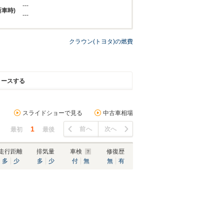
---
新車時)
---
クラウン(トヨタ)の燃費
リースする
スライドショーで見る
中古車相場
1
前へ
次へ
最初
最後
走行距離
排気量
車検
修復歴
多
少
多
少
付
無
無
有