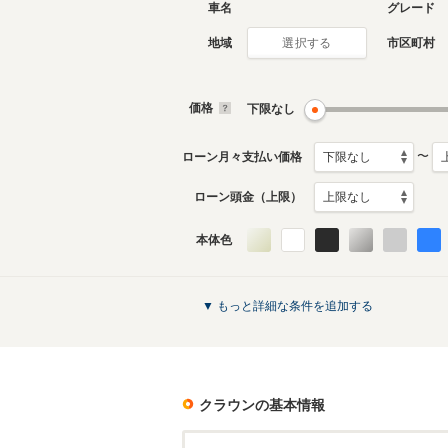
車名
グレード
地域
市区町村
選択する
現行
11代目
2023年11月～生産中
2018年6
生産モデ
価格
下限なし
クラウンのカタログを見る
〜
ローン月々支払い価格
ローン頭金（上限）
本体色
▼ もっと詳細な条件を追加する
クラウン
の基本情報