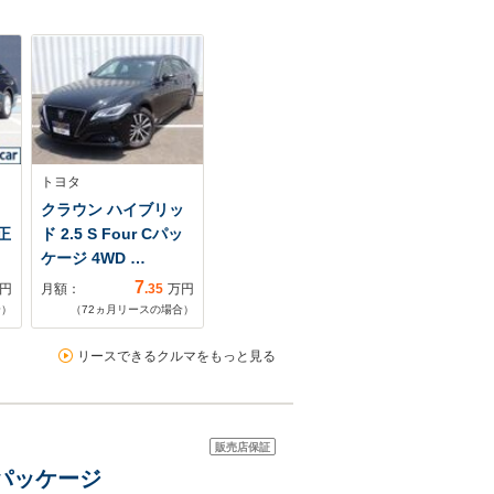
トヨタ
クラウン ハイブリッ
正
ド 2.5 S Four Cパッ
ケージ 4WD …
7
円
月額：
.35
万円
合）
（
72
ヵ月リースの場合）
リースできるクルマをもっと見る
販売店保証
ーパッケージ