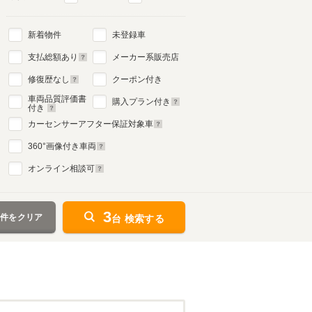
新着物件
未登録車
8代目
支払総額あり
メーカー系販売店
1987年9月～1991年9月
生産モデル
修復歴なし
クーポン付き
車両品質評価書
購入プラン付き
付き
カーセンサーアフター保証対象車
360
°画像付き車両
オンライン相談可
3
条件をクリア
台 検索する