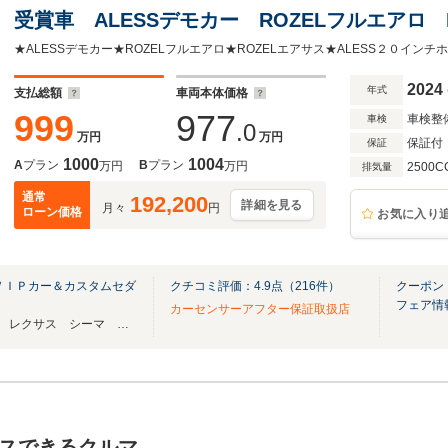
受賞車 ALESSデモカー ROZELフルエアロ 
ALESS20インチアルミ NITTO新品タイヤ 
ット ROZELブレーキ・ローター
2024
年式
支払総額
車両本体価格
999
977
車検整
車検
.0
万円
万円
保証付
保証
1000
1004
A
プラン
B
プラン
万円
万円
2500C
排気量
通常
192,200
詳細を見る
月々
円
ローン価格
お気に入り
ＶＩＰカー＆カスタムセダ
クチコミ評価：
4.9
点（
216
件）
クーポン
フェア情
カーセンサーアフター保証取扱店
クラウン セルシオ マークX レクサス シーマ フーガ カスタム セダン専門店
スできるクルマ