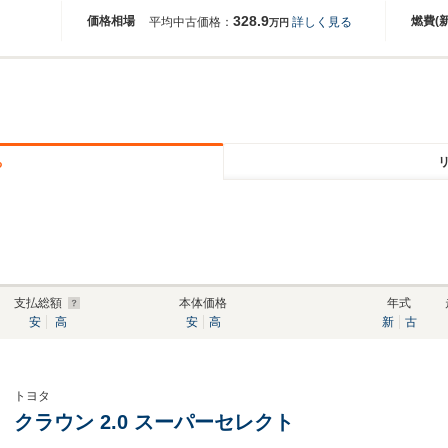
328.9
価格相場
燃費(
平均中古価格：
詳しく見る
万円
る
支払総額
本体価格
年式
安
高
安
高
新
古
トヨタ
クラウン 2.0 スーパーセレクト