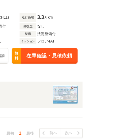
3.3
(H11)
万km
走行距離
備付
なし
修復歴
法定整備付
整備
C
フロア4AT
ミッション
無
在庫確認・見積依頼
追加
料
1
前へ
次へ
最初
最後