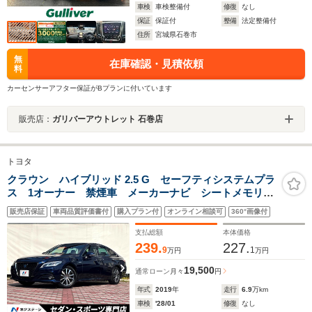
車検
車検整備付
修復
なし
保証
保証付
整備
法定整備付
住所
宮城県石巻市
無
在庫確認・見積依頼
料
カーセンサーアフター保証がBプランに付いています
販売店：
ガリバーアウトレット 石巻店
トヨタ
クラウン ハイブリッド 2.5 G セーフティシステムプラ
ス 1オーナー 禁煙車 メーカーナビ シートメモリ
3眼LEDヘッド ブラック/テラロッサツートーンシート
販売店保証
車両品質評価書付
購入プラン付
オンライン相談可
360°画像付
3眼LEDヘッド BSM セーフティセンス BSM
ETC
支払総額
本体価格
239.
227.
9
1
万円
万円
19,500
通常ローン
月々
円
年式
2019
年
走行
6.9
万km
車検
'28/01
修復
なし