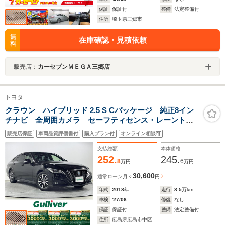
保証
保証付
整備
法定整備付
住所
埼玉県三郷市
無
在庫確認・見積依頼
料
販売店：
カーセブンＭＥＧＡ三郷店
トヨタ
クラウン ハイブリッド 2.5 S Cパッケージ 純正8イン
チナビ 全周囲カメラ セーフティセンス・レーントレ
ーシングアシスト・レーダークルーズコントロール・プ
販売店保証
車両品質評価書付
購入プラン付
オンライン相談可
リクラッシュセーフティ・オートマチックハイビーム・
ロードサインアシスト
支払総額
本体価格
252.
245.
8
6
万円
万円
30,600
通常ローン
月々
円
年式
2018
年
走行
8.5
万km
車検
'27/06
修復
なし
保証
保証付
整備
法定整備付
住所
広島県広島市中区