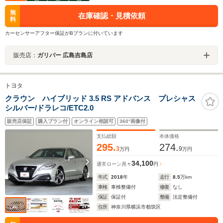
無
在庫確認・見積依頼
料
カーセンサーアフター保証がBプランに付いています
販売店：
ガリバー 広島吉島店
トヨタ
クラウン ハイブリッド 3.5 RS アドバンス プレシャス
シルバー/ドラレコ/ETC2.0
販売店保証
購入プラン付
オンライン相談可
360°画像付
支払総額
本体価格
295.
274.
3
9
万円
万円
34,100
通常ローン
月々
円
年式
2018
年
走行
8.5
万km
車検
車検整備付
修復
なし
保証
保証付
整備
法定整備付
住所
神奈川県横浜市都筑区