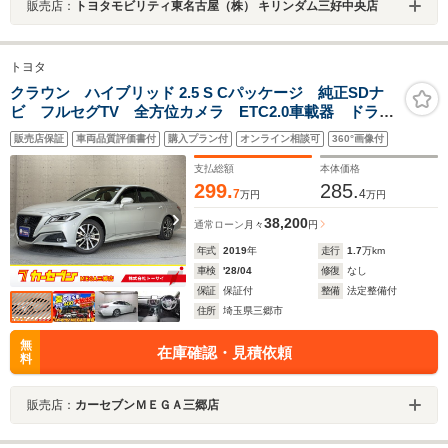
販売店：
トヨタモビリティ東名古屋（株） キリンダム三好中央店
トヨタ
クラウン ハイブリッド 2.5 S Cパッケージ 純正SDナ
ビ フルセグTV 全方位カメラ ETC2.0車載器 ドライ
ブレコーダー パワーシート コーナーセンサー 衝突
販売店保証
車両品質評価書付
購入プラン付
オンライン相談可
360°画像付
軽減ブレーキ アダプティブクルーズコントロール ブ
ラインドスポットモニター
支払総額
本体価格
299.
285.
7
4
万円
万円
38,200
通常ローン
月々
円
年式
2019
年
走行
1.7
万km
車検
'28/04
修復
なし
保証
保証付
整備
法定整備付
住所
埼玉県三郷市
無
在庫確認・見積依頼
料
販売店：
カーセブンＭＥＧＡ三郷店