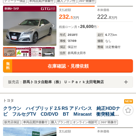
ディーラー保証
車両品質評価書付
購入プラン付
360°画像付
AUX AC100V ABS スマートキー 横滑り防止機
能 エアバッグ
支払総額
本体価格
232.
222.
5
8
万円
万円
26,600
残価ローン
月々
円
年式
2018
年
走行
6.7
万km
車検
'27/09
修復
なし
保証
保証付
整備
法定整備付
住所
群馬県太田市
無
在庫確認・見積依頼
料
販売店：
群馬トヨタ自動車（株） Ｕ－Ｐａｒｋ太田竜舞店
トヨタ
NEW
クラウン ハイブリッド 2.5 RS アドバンス 純正HDDナ
ビ フルセグTV CD/DVD BT Miracast 衝突軽減装
置 横滑り防止 純正ドラレコ純正フロアマット 純正
販売店保証
車両品質評価書付
購入プラン付
オンライン相談可
360°画像付
18インチアルミホイール ビルトインETC BSM ヒー
トシーター
支払総額
本体価格