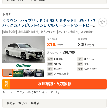
トヨタ
クラウン ハイブリッド 2.5 RS リミテッドII 純正ナビ/
バックカメラビ/ルトインETC/レザーシート/シートヒータ
ー/ベンチレーション/パワーシート/社外ハーフリップエア
販売店保証
車両品質評価書付
購入プラン付
オンライン相談可
360°画像付
ロ/レーダークルーズコントロール/LEDヘッドライト/LED
フォグライト
支払総額
本体価格
316.
309.
8
3
万円
万円
36,700
通常ローン
月々
円
年式
2020
年
走行
8.7
万km
車検
'28/02
修復
なし
保証
保証付
整備
法定整備付
住所
兵庫県姫路市
無
在庫確認・見積依頼
料
カーセンサーアフター保証がBプランに付いています
販売店：
ガリバー 姫路店