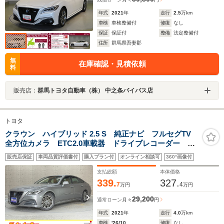
年式
2021
年
走行
2.5
万km
車検
車検整備付
修復
なし
保証
保証付
整備
法定整備付
住所
群馬県吾妻郡
無
在庫確認・見積依頼
料
販売店：
群馬トヨタ自動車（株） 中之条バイパス店
トヨタ
クラウン ハイブリッド 2.5 S 純正ナビ フルセグTV
全方位カメラ ETC2.0車載器 ドライブレコーダー パ
ワーシート コーナーセンサー 衝突軽減ブレーキ ア
販売店保証
車両品質評価書付
購入プラン付
オンライン相談可
360°画像付
ダプティブクルーズコントロール ブラインドスポット
モニター
支払総額
本体価格
339.
327.
7
4
万円
万円
29,200
通常ローン
月々
円
年式
2021
年
走行
4.0
万km
車検
'26/10
修復
なし