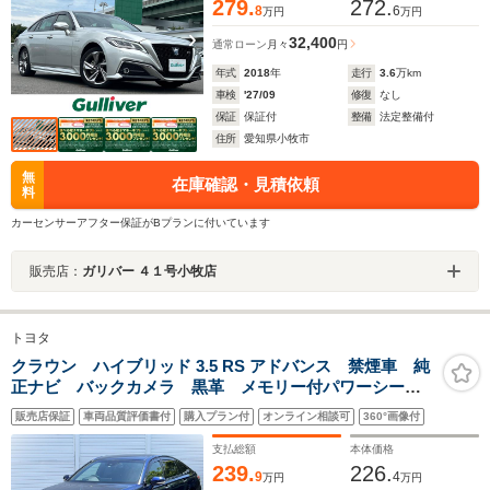
279.
272.
8
6
万円
万円
32,400
通常ローン
月々
円
年式
2018
年
走行
3.6
万km
車検
'27/09
修復
なし
保証
保証付
整備
法定整備付
住所
愛知県小牧市
無
在庫確認・見積依頼
料
カーセンサーアフター保証がBプランに付いています
販売店：
ガリバー ４１号小牧店
トヨタ
クラウン ハイブリッド 3.5 RS アドバンス 禁煙車 純
正ナビ バックカメラ 黒革 メモリー付パワーシー
ト シートベンチレーション レーダークルーズ ブラ
販売店保証
車両品質評価書付
購入プラン付
オンライン相談可
360°画像付
インドスポット 三眼LEDヘッド 純正18インチAW 革
巻きステアリング パドルシフト
支払総額
本体価格
239.
226.
9
4
万円
万円