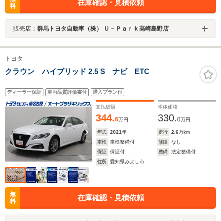
在庫確認・見積依頼
料
販売店：
群馬トヨタ自動車（株） Ｕ－Ｐａｒｋ高崎島野店
トヨタ
クラウン ハイブリッド 2.5 S ナビ ETC
ディーラー保証
車両品質評価書付
購入プラン付
支払総額
本体価格
344.
330.
6
0
万円
万円
年式
2021
年
走行
2.6
万km
車検
車検整備付
修復
なし
保証
保証付
整備
法定整備付
住所
愛知県みよし市
無
在庫確認・見積依頼
料