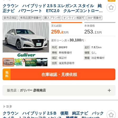
クラウン ハイブリッド 2.5 S エレガンス スタイル 純
正ナビ パワーシート ETC2.0 クルーズコントロー
ル レーンキープアシスト 衝突軽減 BSM クリアラ
販売店保証
車両品質評価書付
購入プラン付
オンライン相談可
360°画像付
ンスソナー RCTA パーキングアシスト オートハイビ
ーム ステアリングスイッチ
支払総額
本体価格
259.
253.
8
1
万円
万円
30,100
通常ローン
月々
円
年式
2019
年
走行
7.5
万km
車検
車検整備付
修復
なし
保証
保証付
整備
法定整備付
住所
滋賀県彦根市
無
在庫確認・見積依頼
料
販売店：
ガリバー 彦根南店
トヨタ
クラウン ハイブリッド 2.5 B 後期 純正ナビ バック