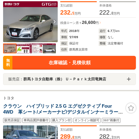
能 エアバッグ
支払総額
本体価格
232.
222.
5
8
万円
万円
26,600
残価ローン
月々
円
年式
2018
年
走行
6.7
万km
車検
'27/09
修復
なし
保証
保証付
整備
法定整備付
住所
群馬県太田市
無
在庫確認・見積依頼
料
販売店：
群馬トヨタ自動車（株） Ｕ－Ｐａｒｋ太田竜舞店
トヨタ
クラウン ハイブリッド 2.5 G エグゼクティブ Four
4WD 革シート/メーカーナビ/デジタルインナーミラー/
全方位カメラ/フルセグ/Bluetooth/プリクラッシュセーフ
販売店保証
車両品質評価書付
購入プラン付
オンライン相談可
360°画像付
ティ/レーンキープアシスト/レーダークルーズコントロー
ル
支払総額
本体価格
289.
282.
8
3
万円
万円