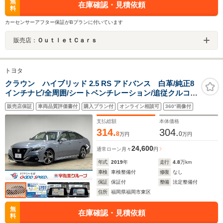
無
在庫確認・見積依頼
料
カーセンサーアフター保証がBプランに付いています
販売店：
ＯｕｔｌｅｔＣａｒｓ
トヨタ
クラウン ハイブリッド 2.5 RS アドバンス 白革/純正8
インチナビ/全周囲/シートベンチレーション/追従クルコ
ン/レーンキープアシスト/パーキングアシスト/トヨタセー
販売店保証
車両品質評価書付
購入プラン付
オンライン相談可
360°画像付
フティセンス/BSM/ETC/パワーシート/シートメモリ
ー/LEDヘッドライト/オートハイビーム
支払総額
本体価格
314.
304.
8
0
万円
万円
24,600
通常ローン
月々
円
年式
2019
年
走行
4.8
万km
車検
車検整備付
修復
なし
保証
保証付
整備
法定整備付
住所
福岡県福岡市東区
無
在庫確認・見積依頼
料