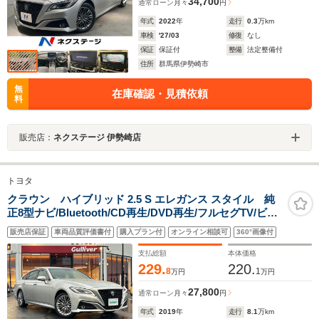
34,700
通常ローン
月々
円
年式
2022
年
走行
0.3
万km
車検
'27/03
修復
なし
保証
保証付
整備
法定整備付
住所
群馬県伊勢崎市
無
在庫確認・見積依頼
料
販売店：
ネクステージ 伊勢崎店
トヨタ
クラウン ハイブリッド 2.5 S エレガンス スタイル 純
正8型ナビ/Bluetooth/CD再生/DVD再生/フルセグTV/ビル
トインETCパーキングアシスト/レーダークルーズコント
販売店保証
車両品質評価書付
購入プラン付
オンライン相談可
360°画像付
ロール/衝突軽減ブレーキ/オートハイビーム/ドライブレコ
ーダー/パワーシート/ハーフレザーシート/禁煙車
支払総額
本体価格
229.
220.
8
1
万円
万円
27,800
通常ローン
月々
円
年式
2019
年
走行
8.1
万km