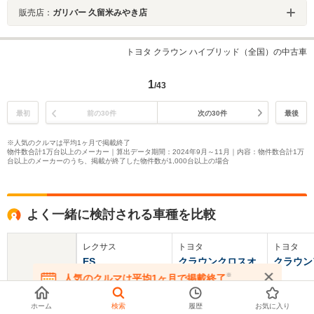
販売店：
ガリバー 久留米みやき店
トヨタ クラウン ハイブリッド（全国）の中古車
1
/43
最初
前の30件
次の30件
最後
※人気のクルマは平均1ヶ月で掲載終了
物件数合計1万台以上のメーカー｜算出データ期間：2024年9月～11月｜内容：物件数合計1万
台以上のメーカーのうち、掲載が終了した物件数が1,000台以上の場合
よく一緒に検討される車種を比較
レクサス
トヨタ
トヨタ
ES
クラウンクロスオ
クラウン
ーバー
ト
※
人気のクルマは平均1ヶ月で掲載終了
在庫が無くなる前にお問い合わせください
基本情報
ホーム
検索
履歴
お気に入り