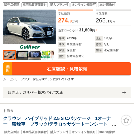
ーズコントロール レザーシート パワーシート シートヒー
販売店保証
車両品質評価書付
購入プラン付
オンライン相談可
360°画像付
ター シートクーラー ドライブレコーダー ETC 衝突被害
軽減システム コーナーセンサー
支払総額
本体価格
274.
265.
8
1
万円
万円
31,800
通常ローン
月々
円
年式
2019
年
走行
3.8
万km
車検
車検整備付
修復
なし
保証
保証付
整備
法定整備付
住所
栃木県栃木市
無
在庫確認・見積依頼
料
カーセンサーアフター保証がBプランに付いています
販売店：
ガリバー 栃木バイパス店
トヨタ
クラウン ハイブリッド 2.5 S Cパッケージ 1オーナ
ー 禁煙車 ブラック/テラロッサツートーンシート メ
ーカーナビ バックカメラ BSM RCTA シートヒー
販売店保証
車両品質評価書付
購入プラン付
オンライン相談可
360°画像付