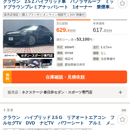
クラウン 2.5 Z ハイブリッド車 パノラマルーフ ミッ
ドブラウンプレミアナッパシート 1オーナー 禁煙車
メーカーナビ パノラミックビュー 全席シートベンチ
販売店保証
購入プラン付
オンライン相談可
360°画像付
レーション 4眼LEDヘッド ハンズフリーパワートラン
クリッド ETC
支払総額
本体価格
629.
617.
9
0
万円
万円
53,100
通常ローン
月々
円
年式
2024
年
走行
1.1
万km
車検
'27/10
修復
なし
保証
保証付
整備
法定整備付
住所
愛知県春日井市
無
在庫確認・見積依頼
料
販売店：
ネクステージ 春日井セダン・スポーツ専門店
トヨタ
PR
クラウン ハイブリッド 2.5 G リアオートエアコン フ
ルセグTV DVD ナビTV パワーシート アルミ メモ
リナビ キーフリー 盗難防止装置 オートエアコン