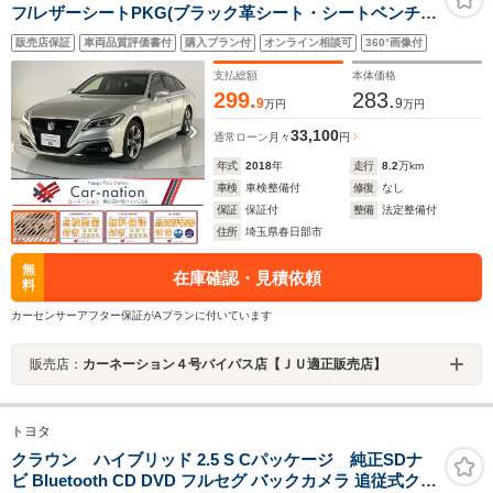
フ/レザーシートPKG(ブラック革シート・シートベンチレ
ーション)/セーフティPKGプラス/セーフティセン
販売店保証
車両品質評価書付
購入プラン付
オンライン相談可
360°画像付
ス/BSM/3眼LEDヘッド/TコネクトSDナビシステム/フルセ
グTV/Blu-ray再生/Bluetooth/ETC2.0
支払総額
本体価格
299.
283.
9
9
万円
万円
33,100
通常ローン
月々
円
年式
2018
年
走行
8.2
万km
車検
車検整備付
修復
なし
保証
保証付
整備
法定整備付
住所
埼玉県春日部市
無
在庫確認・見積依頼
料
カーセンサーアフター保証がAプランに付いています
販売店：
カーネーション４号バイパス店【ＪＵ適正販売店】
トヨタ
クラウン ハイブリッド 2.5 S Cパッケージ 純正SDナ
ビ Bluetooth CD DVD フルセグ バックカメラ 追従式クル