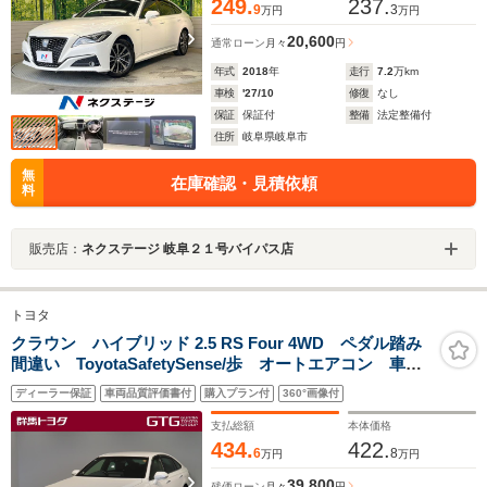
249.
237.
9
3
万円
万円
20,600
通常ローン
月々
円
年式
2018
年
走行
7.2
万km
車検
'27/10
修復
なし
保証
保証付
整備
法定整備付
住所
岐阜県岐阜市
無
在庫確認・見積依頼
料
販売店：
ネクステージ 岐阜２１号バイパス店
トヨタ
クラウン ハイブリッド 2.5 RS Four 4WD ペダル踏み
間違い ToyotaSafetySense/歩 オートエアコン 車線
逸脱警報 パワステ 先進ライト パワーウィンド ブ
ディーラー保証
車両品質評価書付
購入プラン付
360°画像付
ラインドSモニタ クルーズコントロール ABS
支払総額
本体価格
434.
422.
6
8
万円
万円
39,800
残価ローン
月々
円