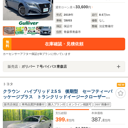
33,600
通常ローン
月々
円
年式
2019
年
走行
8.0
万km
車検
'28/03
修復
なし
保証
保証付
整備
法定整備付
住所
青森県青森市
無
在庫確認・見積依頼
料
カーセンサーアフター保証がBプランに付いています
販売店：
ガリバー ７号バイパス青森店
トヨタ
NEW
クラウン ハイブリッド 2.5 S 後期型 セーフティーパ
ッケージプラス トランクリッドイージークローザー
ブラインドスポットモニター 前席シートヒーター 電
販売店保証
車両品質評価書付
購入プラン付
オンライン相談可
360°画像付
動チルトステアリング ステアリングヒーター 禁煙
車 1オーナー
支払総額
本体価格
399.
387.
9
8
万円
万円