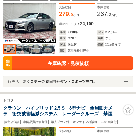
ター パワーシート スーパーライブ セーフティセン
ス LEDヘッド ETC
支払総額
本体価格
279.
267.
9
3
万円
万円
24,100
通常ローン
月々
円
年式
2018
年
走行
2.7
万km
車検
'27/10
修復
なし
保証
保証付
整備
法定整備付
住所
愛知県春日井市
無
在庫確認・見積依頼
料
販売店：
ネクステージ 春日井セダン・スポーツ専門店
トヨタ
クラウン ハイブリッド 2.5 S 8型ナビ 全周囲カメ
ラ 衝突被害軽減システム レーダークルーズ 禁煙
車 前席シートエアコン ドラレコ コーナーセンサ
販売店保証
車両品質評価書付
購入プラン付
オンライン相談可
360°画像付
ー スマートキー LEDヘッド ETC2.0 純正17インチ
アルミ
支払総額
本体価格