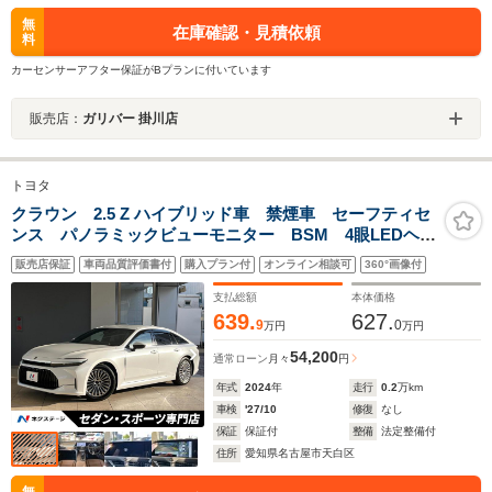
無
在庫確認・見積依頼
料
カーセンサーアフター保証がBプランに付いています
販売店：
ガリバー 掛川店
トヨタ
クラウン 2.5 Z ハイブリッド車 禁煙車 セーフティセ
ンス パノラミックビューモニター BSM 4眼LEDヘッ
ドライト 純正19インチAW 革巻ステアリング パドル
販売店保証
車両品質評価書付
購入プラン付
オンライン相談可
360°画像付
シフト 専用ナッパ革シート ベンチレーション プレ
ミアムサウンド
支払総額
本体価格
639.
627.
9
0
万円
万円
54,200
通常ローン
月々
円
年式
2024
年
走行
0.2
万km
車検
'27/10
修復
なし
保証
保証付
整備
法定整備付
住所
愛知県名古屋市天白区