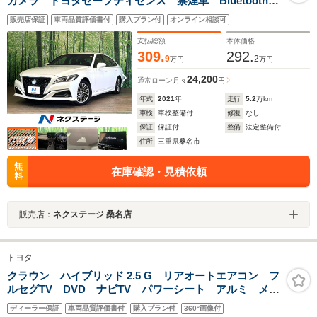
カメラ トヨタセーフティセンス 禁煙車 Bluetooth再
生 コーナーセンサー LEDヘッド ETC 純正17イン
販売店保証
車両品質評価書付
購入プラン付
オンライン相談可
チアルミ オートハイビーム 車線逸脱警報
支払総額
本体価格
309.
292.
9
2
万円
万円
24,200
通常ローン
月々
円
年式
2021
年
走行
5.2
万km
車検
車検整備付
修復
なし
保証
保証付
整備
法定整備付
住所
三重県桑名市
無
在庫確認・見積依頼
料
販売店：
ネクステージ 桑名店
トヨタ
クラウン ハイブリッド 2.5 G リアオートエアコン フ
ルセグTV DVD ナビTV パワーシート アルミ メモ
リナビ キーフリー 盗難防止装置 オートエアコン
ディーラー保証
車両品質評価書付
購入プラン付
360°画像付
AUX AC100V ABS スマートキー 横滑り防止機