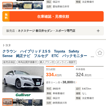
保証
保証付
整備
法定整備付
住所
愛知県春日井市
無
在庫確認・見積依頼
料
販売店：
ネクステージ 春日井セダン・スポーツ専門店
トヨタ
クラウン ハイブリッド 2.5 S Toyota Safety
Sense 純正ナビ フルセグ ETC バックモニター ド
ライブレコーダー LEDヘッドランプ レーダークルー
販売店保証
車両品質評価書付
購入プラン付
オンライン相談可
ズコントロール ハーフレザーシート シートヒーター
支払総額
本体価格
334.
324.
6
9
万円
万円
38,800
通常ローン
月々
円
年式
2021
年
走行
3.6
万km
車検
車検整備付
修復
なし
保証
保証付
整備
法定整備付
住所
静岡県掛川市