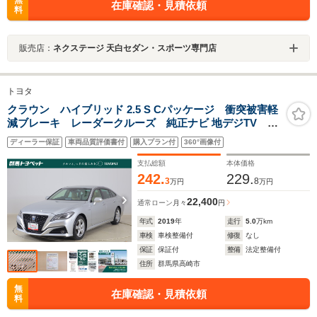
無
在庫確認・見積依頼
料
販売店：
ネクステージ 天白セダン・スポーツ専門店
トヨタ
クラウン ハイブリッド 2.5 S Cパッケージ 衝突被害軽
減ブレーキ レーダークルーズ 純正ナビ 地デジTV 全
周囲カメラ BSM オートハイビーム 車線逸脱警報
ディーラー保証
車両品質評価書付
購入プラン付
360°画像付
クリアランスソナー ETC2.0 ドラレコ シートヒータ
ー AC100V電源 LEDヘッドライト
支払総額
本体価格
242.
229.
3
8
万円
万円
22,400
通常ローン
月々
円
年式
2019
年
走行
5.0
万km
車検
車検整備付
修復
なし
保証
保証付
整備
法定整備付
住所
群馬県高崎市
無
在庫確認・見積依頼
料