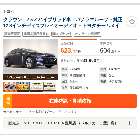
トヨタ
クラウン 2.5 Z ハイブリッド車 パノラマルーフ・純正
12.3インチディスプレイオーディオ・トヨタチームメイ
ト・全方位カメラ・本革シート・パワーシート・シート
販売店保証
車両品質評価書付
購入プラン付
オンライン相談可
ヒーター/クーラー・パワーゲート・フルセグTV・ETC・
ドライブレコーダー・純正AW
支払総額
本体価格
623.
604.
4
9
万円
万円
81,600
通常ローン
月々
円
年式
2024
年
走行
1.5
万km
車検
車検整備付
修復
なし
保証
保証付
整備
法定整備付
住所
愛知県豊川市
無
在庫確認・見積依頼
料
カーセンサーアフター保証がBプランに付いています
販売店：
ＶＥＲＮＯ ＣＡＲＬＡ豊川店 （ベルノカーラ豊川店）