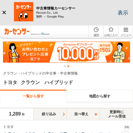
中古車情報カーセンサー
表示
Recruit Co., Ltd.
無料 － Google Play
履歴
お気に入り
メニュー
クラウン・ハイブリッドの中古車・中古車情報
トヨタ クラウン ハイブリッド
一覧から探す
地図から探す
更新時に
1,289
絞り込み
並べ替え
台
メール受信
トヨタ
PR