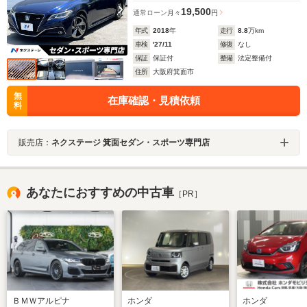
19,500
通常ローン
月々
円
年式
2018
年
走行
8.8
万km
車検
'27/11
修復
なし
保証
保証付
整備
法定整備付
住所
大阪府箕面市
無
在庫確認・見積依頼
料
販売店：
ネクステージ 箕面セダン・スポーツ専門店
あなたにおすすめの中古車
［PR］
ＢＭＷアルピナ
ホンダ
ホンダ