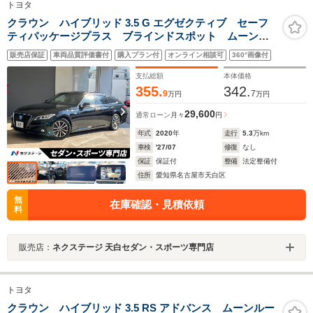
トヨタ
クラウン ハイブリッド 3.5 G エグゼクティブ セーフ
ティパッケージプラス ブラインドスポット ムーンル
ーフ ベージュ革シート 3眼LEDヘッドライト 純正17
販売店保証
車両品質評価書付
購入プラン付
オンライン相談可
360°画像付
インチAW 革巻ステアリング ベンチレーション スー
パーライブサウンドシステム
支払総額
本体価格
355.
342.
9
7
万円
万円
29,600
通常ローン
月々
円
年式
2020
年
走行
5.3
万km
車検
'27/07
修復
なし
保証
保証付
整備
法定整備付
住所
愛知県名古屋市天白区
無
在庫確認・見積依頼
料
販売店：
ネクステージ 天白セダン・スポーツ専門店
トヨタ
クラウン ハイブリッド 3.5 RS アドバンス ムーンルー