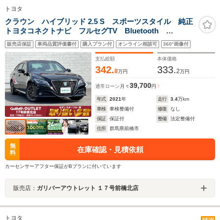
トヨタ
クラウン ハイブリッド 2.5 S スポーツスタイル 純正
トヨタコネクトナビ フルセグTV Bluetooth
Miracast ハーフレザー 全周囲カメラ パワーシー
販売店保証
車両品質評価書付
購入プラン付
オンライン相談可
360°画像付
ト 純正ドラレコ 追従クルコン LEDヘッドライト
スマートキー2本
支払総額
本体価格
342.
333.
8
2
万円
万円
39,700
通常ローン
月々
円
年式
2021
年
走行
3.4
万km
車検
車検整備付
修復
なし
保証
保証付
整備
法定整備付
住所
群馬県前橋市
無
在庫確認・見積依頼
料
カーセンサーアフター保証がBプランに付いています
販売店：
ガリバーアウトレット １７号前橋北店
トヨタ
NEW