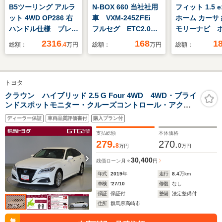
B5ツーリング アルラ
N-BOX 660 当社社用
フィット 1.5 e
ット 4WD OP286 右
車 VXM-245ZFEi
ホーム カーサ
ハンドル仕様 ブレー
フルセグ ETC2.0
モリーナビ 
キシステム アルピナ
USB ブルートゥー
ンシング LE
2316
168
1
総額：
.4
万円
総額：
万円
総額：
アルピナパドルシフ
スオーディオ シート
ライト ETC
ト ハイグロスシャド
ヒーター パーキング
ブレコーダー 
ーライン ヘッドライ
センサー オートリト
SelectPlemi
トヨタ
トシャドーライン ア
ラミラー 両側電動ス
走行無制限保
クティブベンチレーシ
ライドドア
クラウン ハイブリッド 2.5 G Four 4WD 4WD・ブライ
ンドスポットモニター・クルーズコントロール・アクセ
ョン アルピナインテ
ル踏み間違い・本革シート・電動シート・ミュージック
リアトリム Harman
ディーラー保証
車両品質評価書付
購入プラン付
プレイヤー接続・スマートキー・全周囲カメラ・LEDラ
Kardon
イト・アルミホイール・メモリーナビ
支払総額
本体価格
279.
270.
8
0
万円
万円
30,400
残価ローン
月々
円
年式
2019
年
走行
8.4
万km
車検
'27/10
修復
なし
保証
保証付
整備
法定整備付
住所
群馬県高崎市
無