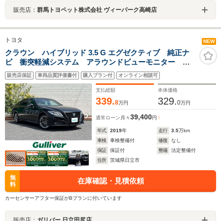
販売店：
群馬トヨペット株式会社 ヴィーパーク高崎店
トヨタ
NEW
クラウン ハイブリッド 3.5 G エグゼクティブ 純正ナ
ビ 衝突軽減システム アラウンドビューモニター ク
ルーズコントロール コーナーセンサー LEDヘッドラ
販売店保証
車両品質評価書付
購入プラン付
オンライン相談可
イト オートマチックハイビーム デジタルインナーミ
ラー ETC 純正アルミホイール
支払総額
本体価格
339.
329.
8
0
万円
万円
39,400
通常ローン
月々
円
年式
2019
年
走行
3.5
万km
車検
車検整備付
修復
なし
保証
保証付
整備
法定整備付
住所
茨城県日立市
無
在庫確認・見積依頼
料
カーセンサーアフター保証がBプランに付いています
販売店：
ガリバー 日立田尻店