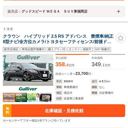
販売店：
グッドスピード ＭＥＧＡ ＳＵＶ東福岡店
トヨタ
クラウン ハイブリッド 2.5 RS アドバンス 禁煙車/純正
8型ナビ/全方位カメラ/トヨタセーフティセンス/前後ドラ
レコ/青ハーフレザー/前席パワーシート/シートヒーター/
販売店保証
車両品質評価書付
購入プラン付
オンライン相談可
360°画像付
ステアリングヒーター/レーダークルーズコントロー
ル/LEDヘッドライト/Bluetooth/ETC
支払総額
本体価格
358.
349.
8
1
万円
万円
23,700
残価ローン
月々
円
年式
2020
年
走行
4.9
万km
車検
車検整備付
修復
なし
保証
保証付
整備
法定整備付
住所
佐賀県三養基郡
無
在庫確認・見積依頼
料
カーセンサーアフター保証がBプランに付いています