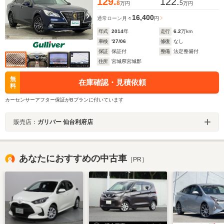
129.
122.
8
5
万円
万円
16,400
通常ローン
月々
円
年式
2014
年
走行
6.2
万km
車検
'27/06
修復
なし
保証
保証付
整備
法定整備付
住所
宮城県宮城郡
無
在庫確認・見積依頼
料
カーセンサーアフター保証がBプランに付いています
販売店：
ガリバー 仙台利府店
あなたにおすすめの中古車
［PR］