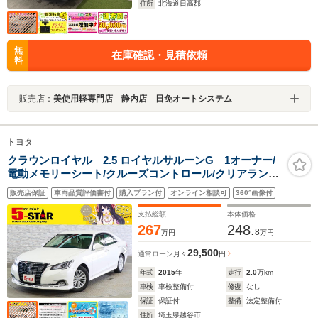
住所
北海道日高郡
無
在庫確認・見積依頼
料
販売店：
美使用軽専門店 静内店 日免オートシステム
トヨタ
クラウンロイヤル 2.5 ロイヤルサルーンG 1オーナー/
電動メモリーシート/クルーズコントロール/クリアランス
ソナー/BSM/オートマチックハイビーム/ヘッドライトウ
販売店保証
車両品質評価書付
購入プラン付
オンライン相談可
360°画像付
ォッシャー/純正ナビ/Bluetooth/バックカメラ/LEDオート
ライト
支払総額
本体価格
267
248.
8
万円
万円
29,500
通常ローン
月々
円
年式
2015
年
走行
2.0
万km
車検
車検整備付
修復
なし
保証
保証付
整備
法定整備付
住所
埼玉県越谷市