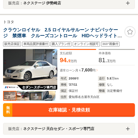
販売店：
ネクステージ 伊勢崎店
トヨタ
クラウンロイヤル 2.5 ロイヤルサルーン ナビパッケー
ジ 禁煙車 クルーズコントロール HIDヘッドライト
純正17インチAW ウッドコンビステアリング 電動チル
販売店保証
車両品質評価書付
購入プラン付
オンライン相談可
360°画像付
トテレスコピック パワーシート HDDナビゲーション
システム スーパーライブサウンドシステム
支払総額
本体価格
94.
81.
9
3
万円
万円
7,600
通常ローン
月々
円
年式
2008
年
走行
5.8
万km
車検
'27/11
修復
なし
保証
保証付
整備
法定整備付
住所
愛知県名古屋市天白区
無
在庫確認・見積依頼
料
販売店：
ネクステージ 天白セダン・スポーツ専門店