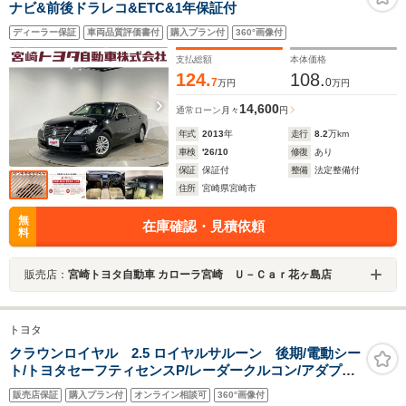
ナビ&前後ドラレコ&ETC&1年保証付
ディーラー保証
車両品質評価書付
購入プラン付
360°画像付
支払総額
本体価格
124.
108.
7
0
万円
万円
14,600
通常ローン
月々
円
年式
2013
年
走行
8.2
万km
車検
'26/10
修復
あり
保証
保証付
整備
法定整備付
住所
宮崎県宮崎市
無
在庫確認・見積依頼
料
販売店：
宮崎トヨタ自動車 カローラ宮崎 Ｕ－Ｃａｒ花ヶ島店
トヨタ
クラウンロイヤル 2.5 ロイヤルサルーン 後期/電動シー
ト/トヨタセーフティセンスP/レーダークルコン/アダプテ
ィブハイビーム/ETC/横滑り防止装置/純正ナ
販売店保証
購入プラン付
オンライン相談可
360°画像付
ビ/Bluetooth/バックカメラ/地デジ/LEDオートライト/純