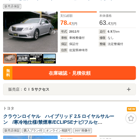
ビ・TV・CD/DVD スマートキー2個 取り扱い説明書
販売店保証
支払総額
本体価格
78.
63.
4
4
万円
万円
年式
2011
年
走行
6.9
万km
車検
車検整備付
修復
なし
保証
保証付
整備
法定整備付
住所
佐賀県神埼市
無
在庫確認・見積依頼
料
販売店：
ＣＩＳサクセス
トヨタ
NEW
クラウンロイヤル ハイブリッド 2.5 ロイヤルサルー
ン /寒冷地仕様/禁煙車/ECLIPSEナビ/フルセ
グ/CD/DVD/BT/バックカメラ/クルコン/パワーシート/シー
販売店保証
購入プラン付
オンライン相談可
360°画像付
トヒーター/ステアリングヒーター/ミラーヒーター/ワイパ