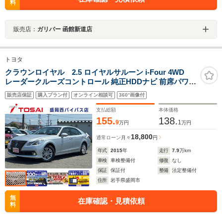
料
販売店：
ガリバー 函館新道店
トヨタ
クラウンロイヤル 2.5 ロイヤルサルーン i-Four 4WD
レーダークルーズコントロール 純正HDDナビ 前席パワー
シート トランクフードイージークローザー 革巻きステア
販売店保証
購入プラン付
オンライン相談可
360°画像付
リング HIDヘッドライト ナノイー付きオートエアコン 横
滑り防止装置 クリアランスソナー
支払総額
本体価格
155.
138.
9
1
万円
万円
18,800
通常ローン
月々
円
年式
2015
年
走行
7.9
万km
車検
車検整備付
修復
なし
保証
保証付
整備
法定整備付
住所
岩手県盛岡市
無
在庫確認・見積依頼
料