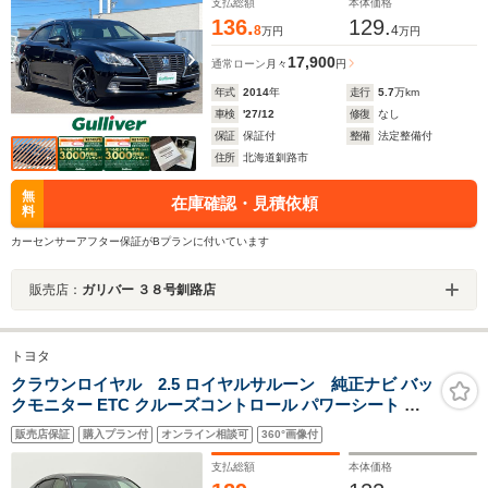
ーデアイサー/オートライト/LEDヘッドライト/ETC/社外
支払総額
本体価格
エンスタ
136.
129.
8
4
万円
万円
17,900
通常ローン
月々
円
年式
2014
年
走行
5.7
万km
車検
'27/12
修復
なし
保証
保証付
整備
法定整備付
住所
北海道釧路市
無
在庫確認・見積依頼
料
カーセンサーアフター保証がBプランに付いています
販売店：
ガリバー ３８号釧路店
トヨタ
クラウンロイヤル 2.5 ロイヤルサルーン 純正ナビ バッ
クモニター ETC クルーズコントロール パワーシート フ
ルセグTV Bluetoothオーディオ HIDヘッドランプ フォグ
販売店保証
購入プラン付
オンライン相談可
360°画像付
ランプ スマートキー プッシュスタート 禁煙車
支払総額
本体価格