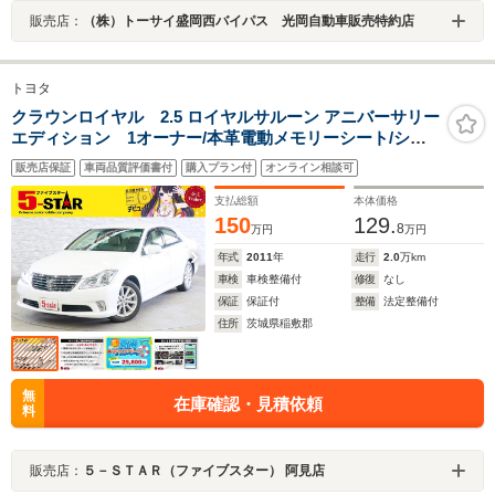
販売店：
（株）トーサイ盛岡西バイパス 光岡自動車販売特約店
トヨタ
クラウンロイヤル 2.5 ロイヤルサルーン アニバーサリー
エディション 1オーナー/本革電動メモリーシート/シー
トベンチレーション/クルーズコントロール/スマートキ
販売店保証
車両品質評価書付
購入プラン付
オンライン相談可
ー/ETC/横滑り防止装置/純正ナビ/Bluetooth/バックカメ
ラ/地デジ/HIDオートライト/純正AW
支払総額
本体価格
150
129.
8
万円
万円
年式
2011
年
走行
2.0
万km
車検
車検整備付
修復
なし
保証
保証付
整備
法定整備付
住所
茨城県稲敷郡
無
在庫確認・見積依頼
料
販売店：
５－ＳＴＡＲ（ファイブスター） 阿見店