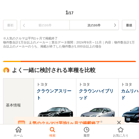
1
/17
最初
前の30件
次の30件
最後
※人気のクルマは平均1ヶ月で掲載終了
物件数合計1万台以上のメーカー｜算出データ期間：2024年9月～11月｜内容：物件数合計1万
台以上のメーカーのうち、掲載が終了した物件数が1,000台以上の場合
よく一緒に検討される車種を比較
トヨタ
トヨタ
トヨタ
クラウンアスリー
クラウンハイブリ
カムリハ
ト
ッド
ド
基本情報
※
人気のクルマは平均1ヶ月で掲載終了
在庫が無くなる前にお問い合わせください
ホーム
検索
履歴
お気に入り
新車価格
357～618.3万円
540～620万円
304～402