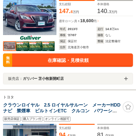
ングストップ EVMODE パワーシート
支払総額
本体価格
147.
140.
6
3
万円
万円
18,600
通常ローン
月々
円
年式
2013
年
走行
14.0
万km
車検
'27/07
修復
なし
保証
保証付
整備
法定整備付
住所
北海道苫小牧市
無
在庫確認・見積依頼
料
販売店：
ガリバー 苫小牧新開町店
トヨタ
クラウンロイヤル 2.5 ロイヤルサルーン メーカーHDD
ナビ 禁煙車 ビルトインETC クルコン パワーシー
ト バックカメラ 純正16インチアルミ HIDヘッドライ
販売店保証
購入プラン付
オンライン相談可
ト スマートキー オートライト オートエアコン
CD DVD再生 フルセグ
支払総額
本体価格
94.
81.
4
0
万円
万円