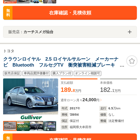
無
在庫確認・見積依頼
料
販売店：
カーチスメガ仙台
トヨタ
クラウンロイヤル 2.5 ロイヤルサルーン メーカーナ
ビ Bluetooth フルセグTV 衝突被害軽減ブレーキ レ
ーダークルーズコントロール パワーシート アラウン
販売店保証
車両品質評価書付
購入プラン付
オンライン相談可
ドビューカメラ ETC
支払総額
本体価格
189.
182.
8
1
万円
万円
24,000
通常ローン
月々
円
年式
2017
年
走行
6.5
万km
車検
'28/04
修復
なし
保証
保証付
整備
法定整備付
住所
福岡県大牟田市
無