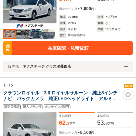
7,600
通常ローン
月々
円
年式
2010
年
走行
7.7
万km
車検
'27/07
修復
なし
保証
保証付
整備
法定整備付
住所
愛知県蒲郡市
無
在庫確認・見積依頼
料
販売店：
ネクステージ クラスポ蒲郡店
トヨタ
NEW
クラウンロイヤル 3.0 ロイヤルサルーン 純正8インチ
ナビ バックカメラ 純正LEDヘッドライト アルミホ
イール ビルトインETC 純正フロアマット 横滑り防
販売店保証
購入プラン付
オンライン相談可
止装置 フォグランプ オートライト 禁煙車 フルセ
グTV Bluetooth
支払総額
本体価格
62.
53.
3
9
万円
万円
8,100
通常ローン
月々
円