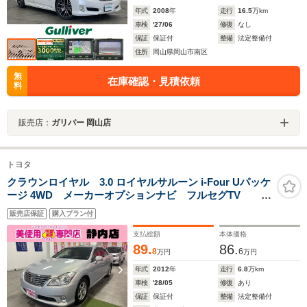
年式
2008
年
走行
16.5
万km
車検
'27/06
修復
なし
保証
保証付
整備
法定整備付
住所
岡山県岡山市南区
無
在庫確認・見積依頼
料
販売店：
ガリバー 岡山店
トヨタ
クラウンロイヤル 3.0 ロイヤルサルーン i-Four Uパッケ
ージ 4WD メーカーオプションナビ フルセグTV バ
ックカメラ キーレスプッシュスタート イージークロ
販売店保証
購入プラン付
ーザー HIDライト パワーステアリング コネクテッド
ローン
支払総額
本体価格
89.
86.
8
6
万円
万円
年式
2012
年
走行
6.8
万km
車検
'28/05
修復
あり
保証
保証付
整備
法定整備付