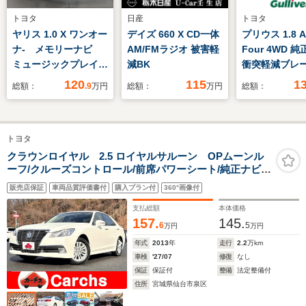
トヨタ
日産
トヨタ
ヤリス 1.0 X ワンオー
デイズ 660 X CD一体
プリウス 1.8 A
ナ- メモリーナビ
AM/FMラジオ 被害軽
Four 4WD 純
ミュージックプレイヤ
減BK
衝突軽減ブレー
ー接続可 バックカメ
ーンキープアシ
120
115
1
総額：
.9
万円
総額：
万円
総額：
ラ 横滑り防止装置
レーダークル
車線逸脱警報 クリア
トロール/オー
ランスソナー オート
ビーム/バック
トヨタ
マチックハイビーム
ラ/ETC/ドラ
衝突被害軽減システ
ーダー/TRD1
クラウンロイヤル 2.5 ロイヤルサルーン OPムーンル
ーフ/クルーズコントロール/前席パワーシート/純正ナビ/
ム ETC ドラレコ
アルミホイール
フルセグ/バックカメラ/純正16インチアルミ/HIDヘッドラ
イブレコーダ
販売店保証
車両品質評価書付
購入プラン付
360°画像付
イト/オートライト/ETC/スマートキー
支払総額
本体価格
157.
145.
6
5
万円
万円
年式
2013
年
走行
2.2
万km
車検
'27/07
修復
なし
保証
保証付
整備
法定整備付
住所
宮城県仙台市泉区