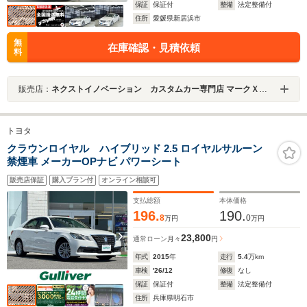
保証
保証付
整備
法定整備付
住所
愛媛県新居浜市
無
在庫確認・見積依頼
料
販売店：
ネクストイノベーション カスタムカー専門店 マークＸ・クラウン・プリウス専門店
トヨタ
クラウンロイヤル ハイブリッド 2.5 ロイヤルサルーン
禁煙車 メーカーOPナビ パワーシート
販売店保証
購入プラン付
オンライン相談可
支払総額
本体価格
196.
190.
8
0
万円
万円
23,800
通常ローン
月々
円
年式
2015
年
走行
5.4
万km
車検
'26/12
修復
なし
保証
保証付
整備
法定整備付
住所
兵庫県明石市