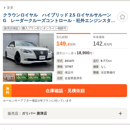
トヨタ
クラウンロイヤル ハイブリッド 2.5 ロイヤルサルーン
G レーダークルーズコントロール・社外エンジンスター
ター・オートエアコン・オートライト・ステアリングヒ
販売店保証
購入プラン付
オンライン相談可
ーター・ミラーヒーター・パワーシート・レザーシー
ト・オートリトラミラー・レインセンサーワイパー・
支払総額
本体価格
ETC
149.
142.
8
6
万円
万円
18,900
通常ローン
月々
円
年式
2014
年
走行
8.7
万km
車検
'27/07
修復
なし
保証
保証付
整備
法定整備付
住所
佐賀県唐津市
無
在庫確認・見積依頼
料
カーセンサーアフター保証がBプランに付いています
販売店：
ガリバー 唐津店