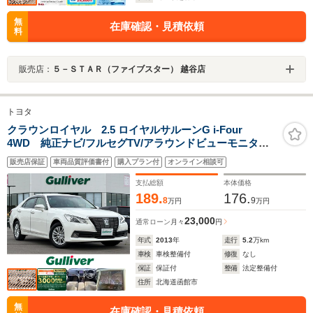
無
在庫確認・見積依頼
料
販売店：
５－ＳＴＡＲ（ファイブスター） 越谷店
トヨタ
クラウンロイヤル 2.5 ロイヤルサルーンG i-Four
4WD 純正ナビ/フルセグTV/アラウンドビューモニター/
プリクラッシュセーフティ/クリアランスソナー/レーダー
販売店保証
車両品質評価書付
購入プラン付
オンライン相談可
クルーズコントロール/電動リクライニングリアシート/リ
アサンシェード/前席パワーシート
支払総額
本体価格
189.
176.
8
9
万円
万円
23,000
通常ローン
月々
円
年式
2013
年
走行
5.2
万km
車検
車検整備付
修復
なし
保証
保証付
整備
法定整備付
住所
北海道函館市
無
在庫確認・見積依頼