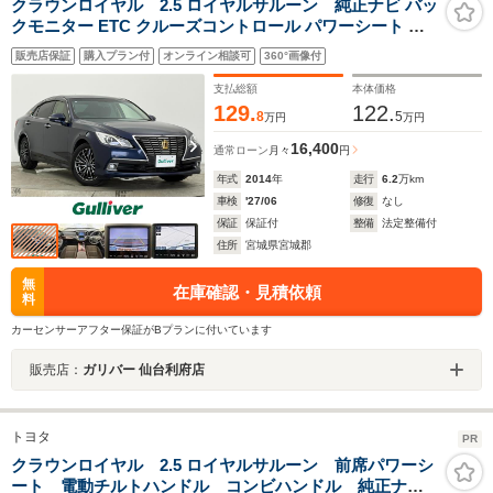
クラウンロイヤル 2.5 ロイヤルサルーン 純正ナビ バッ
クモニター ETC クルーズコントロール パワーシート フ
ルセグTV Bluetoothオーディオ HIDヘッドランプ フォグ
販売店保証
購入プラン付
オンライン相談可
360°画像付
ランプ スマートキー プッシュスタート 禁煙車
支払総額
本体価格
129.
122.
8
5
万円
万円
16,400
通常ローン
月々
円
年式
2014
年
走行
6.2
万km
車検
'27/06
修復
なし
保証
保証付
整備
法定整備付
住所
宮城県宮城郡
無
在庫確認・見積依頼
料
カーセンサーアフター保証がBプランに付いています
販売店：
ガリバー 仙台利府店
トヨタ
PR
クラウンロイヤル 2.5 ロイヤルサルーン 前席パワーシ
ート 電動チルトハンドル コンビハンドル 純正ナ