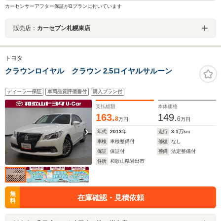
カーセンサーアフター保証がBプランに付いています
販売店：
カーセブン札幌東店
トヨタ
クラウンロイヤル クラウン 2.5ロイヤルサルーン
ディーラー保証
車両品質評価書付
購入プラン付
支払総額
本体価格
163.
149.
8
6
万円
万円
年式
2013
年
走行
3.1
万km
車検
車検整備付
修復
なし
保証
保証付
整備
法定整備付
住所
和歌山県岩出市
無
在庫確認・見積依頼
料