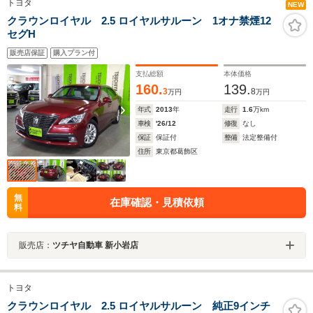
トヨタ
NEW
クラウンロイヤル 2.5 ロイヤルサルーン 1オナ禁煙12
セグH
販売店保証
購入プラン付
支払総額
本体価格
160.
139.
3
8
万円
万円
年式
2013
年
走行
1.6
万km
車検
'26/12
修復
なし
保証
保証付
整備
法定整備付
住所
東京都葛飾区
無
在庫確認・見積依頼
料
販売店：
ツチヤ自動車 新小岩店
トヨタ
クラウンロイヤル 2.5 ロイヤルサルーン 純正9インチ