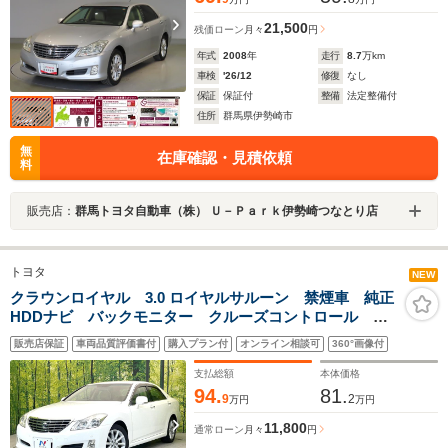
21,500
残価ローン
月々
円
年式
2008
年
走行
8.7
万km
車検
'26/12
修復
なし
保証
保証付
整備
法定整備付
住所
群馬県伊勢崎市
無
在庫確認・見積依頼
料
販売店：
群馬トヨタ自動車（株） Ｕ－Ｐａｒｋ伊勢崎つなとり店
トヨタ
NEW
クラウンロイヤル 3.0 ロイヤルサルーン 禁煙車 純正
HDDナビ バックモニター クルーズコントロール
ETC スマートキー HIDヘッド フォグ オートライ
販売店保証
車両品質評価書付
購入プラン付
オンライン相談可
360°画像付
ト オートエアコン パワーシート 電動格納ミラー
アームレスト
支払総額
本体価格
94.
81.
9
2
万円
万円
11,800
通常ローン
月々
円