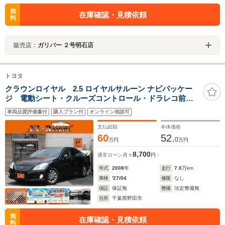
無
在庫確認・見積依頼
料
販売店：
ガリバー ２号明石店
トヨタ
クラウンロイヤル 2.5 ロイヤルサルーン ナビパッケー
ジ 電動シート・クルーズコントロール・ドラレコ前
後・コーナーセンサー・サイドカメラ・バックカメラ・
車両品質評価書付
購入プラン付
オンライン相談可
純正HDDナビ・フルセグ・Bluetooth音楽・スマートキ
ー・プッシュスタート・ウッドコンビステアリング
支払総額
本体価格
60
52.
0
万円
万円
8,700
通常ローン
月々
円
年式
2008
年
走行
7.0
万km
車検
'27/04
修復
なし
保証
保証無
整備
法定整備無
住所
千葉県野田市
無
在庫確認・見積依頼
料