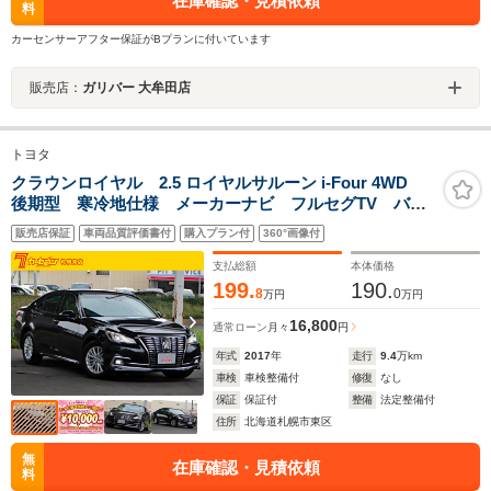
在庫確認・見積依頼
料
カーセンサーアフター保証がBプランに付いています
販売店：
ガリバー 大牟田店
トヨタ
クラウンロイヤル 2.5 ロイヤルサルーン i-Four 4WD
後期型 寒冷地仕様 メーカーナビ フルセグTV バッ
クカメラ セーフティセンス レーダークルーズ オー
販売店保証
車両品質評価書付
購入プラン付
360°画像付
トマチックハイビーム パワーシート LEDヘッドライ
ト&フォグ スーパーライブサウンド ETC 電動チルト
支払総額
本体価格
199.
190.
8
0
万円
万円
16,800
通常ローン
月々
円
年式
2017
年
走行
9.4
万km
車検
車検整備付
修復
なし
保証
保証付
整備
法定整備付
住所
北海道札幌市東区
無
在庫確認・見積依頼
料