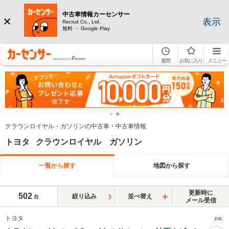
中古車情報カーセンサー
表示
Recruit Co., Ltd.
無料 － Google Play
履歴
お気に入り
メニュー
クラウンロイヤル・ガソリンの中古車・中古車情報
トヨタ クラウンロイヤル ガソリン
一覧から探す
地図から探す
更新時に
502
絞り込み
並べ替え
台
メール受信
トヨタ
PR