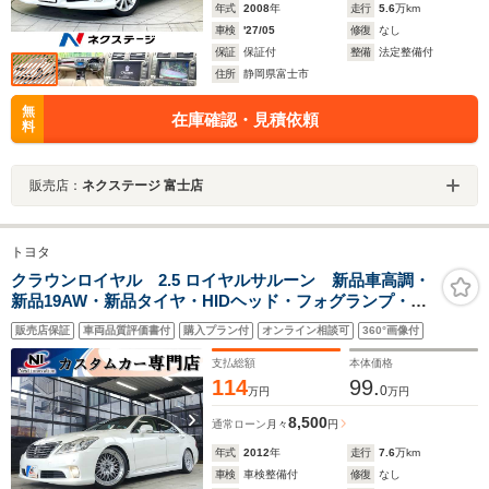
年式
2008
年
走行
5.6
万km
車検
'27/05
修復
なし
保証
保証付
整備
法定整備付
住所
静岡県富士市
無
在庫確認・見積依頼
料
販売店：
ネクステージ 富士店
トヨタ
クラウンロイヤル 2.5 ロイヤルサルーン 新品車高調・
新品19AW・新品タイヤ・HIDヘッド・フォグランプ・純
正8インチマルチ・フルセグTV・Bluetoothオーディオ・
販売店保証
車両品質評価書付
購入プラン付
オンライン相談可
360°画像付
バックカメラ・ETC・オートクルーズ・コーナーセン
サ・パワーシート・電動チルトテレスコピック
支払総額
本体価格
114
99.
0
万円
万円
8,500
通常ローン
月々
円
年式
2012
年
走行
7.6
万km
車検
車検整備付
修復
なし