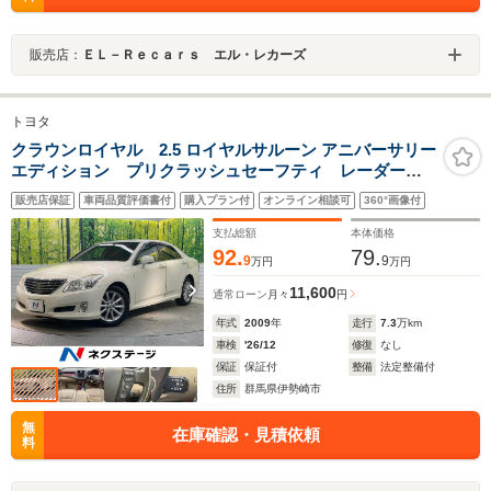
販売店：
ＥＬ－Ｒｅｃａｒｓ エル・レカーズ
トヨタ
クラウンロイヤル 2.5 ロイヤルサルーン アニバーサリー
エディション プリクラッシュセーフティ レーダーク
ルーズコントロール 全ドアイージークローザー 電動
販売店保証
車両品質評価書付
購入プラン付
オンライン相談可
360°画像付
チルトステアリング 禁煙車 メーカーHDDナビ HID
ヘッドライト 純正17インチアルミホイール
支払総額
本体価格
92.
79.
9
9
万円
万円
11,600
通常ローン
月々
円
年式
2009
年
走行
7.3
万km
車検
'26/12
修復
なし
保証
保証付
整備
法定整備付
住所
群馬県伊勢崎市
無
在庫確認・見積依頼
料