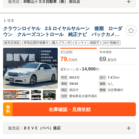
販売店：
和歌山トヨタ自動車（株） 岩出店
トヨタ
クラウンロイヤル 2.5 ロイヤルサルーン 後期 ローダ
ウン クルーズコントロール 純正ナビ バックカメ
ラ Bluetooth フルセグ スマートキー ETC プッシ
販売店保証
車両品質評価書付
購入プラン付
オンライン相談可
360°画像付
ュスタート オートライト オートスイングエアコン
電動シート 純正16インチアルミホイール
支払総額
本体価格
79.
69.
5
8
万円
万円
14,900
通常ローン
月々
円
年式
2011
年
走行
7.4
万km
車検
'26/10
修復
なし
保証
保証付
整備
法定整備付
住所
愛知県名古屋市港区
無
在庫確認・見積依頼
料
販売店：
ＢＥＶＥ（ベベ）港店