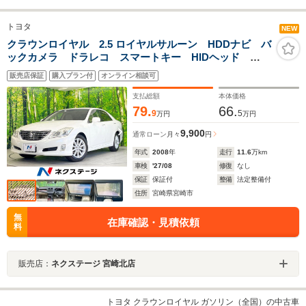
トヨタ
NEW
クラウンロイヤル 2.5 ロイヤルサルーン HDDナビ バ
ックカメラ ドラレコ スマートキー HIDヘッド
ETC クルコン 純正17インチアルミ オートライト
販売店保証
購入プラン付
オンライン相談可
デュアルエアコン CD DVD再生 フルセグ
支払総額
本体価格
79.
66.
9
5
万円
万円
9,900
通常ローン
月々
円
年式
2008
年
走行
11.6
万km
車検
'27/08
修復
なし
保証
保証付
整備
法定整備付
住所
宮崎県宮崎市
無
在庫確認・見積依頼
料
販売店：
ネクステージ 宮崎北店
トヨタ クラウンロイヤル ガソリン（全国）の中古車