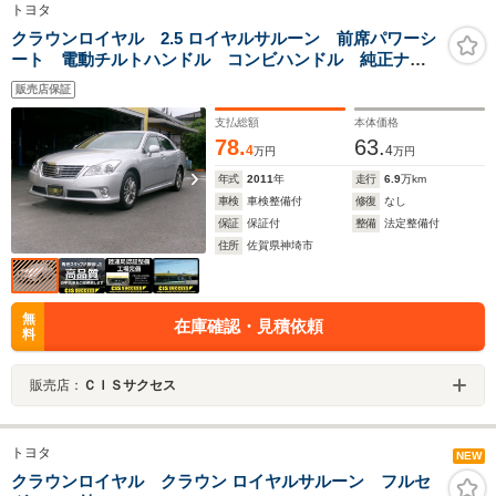
トヨタ
クラウンロイヤル 2.5 ロイヤルサルーン 前席パワーシ
ート 電動チルトハンドル コンビハンドル 純正ナ
ビ・TV・CD/DVD スマートキー2個 取り扱い説明書
販売店保証
支払総額
本体価格
78.
63.
4
4
万円
万円
年式
2011
年
走行
6.9
万km
車検
車検整備付
修復
なし
保証
保証付
整備
法定整備付
住所
佐賀県神埼市
無
在庫確認・見積依頼
料
販売店：
ＣＩＳサクセス
トヨタ
NEW
クラウンロイヤル クラウン ロイヤルサルーン フルセ