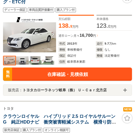
グ・ETC付
ディーラー保証
車両品質評価書付
購入プラン付
支払総額
本体価格
138.
123.
9
0
万円
万円
16,700
通常ローン
月々
円
年式
2013
年
走行
9.7
万km
車検
車検整備付
修復
なし
保証
保証付
整備
法定整備付
住所
岐阜県本巣郡
無
在庫確認・見積依頼
料
販売店：
トヨタカローラネッツ岐阜（株） Ｕ－Ｃａｒ北方店
トヨタ
NEW
クラウンロイヤル ハイブリッド 2.5 ロイヤルサルーン
G 純正HDDナビ 衝突被害軽減システム 横滑り防止
装置 クルーズコントロール レインセンサー コーナ
販売店保証
購入プラン付
オンライン相談可
ーセンサー バックカメラ ビルトインETC アイドリ