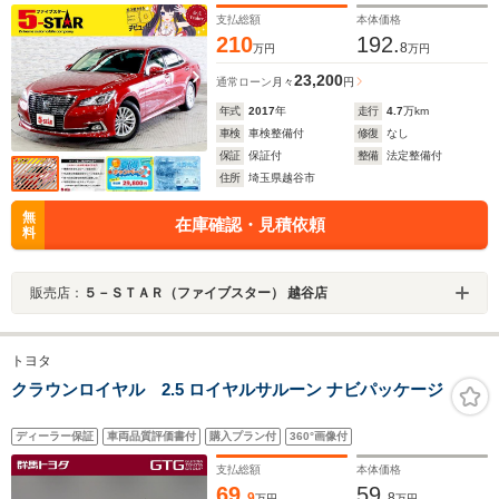
正AW
支払総額
本体価格
210
192.
8
万円
万円
23,200
通常ローン
月々
円
年式
2017
年
走行
4.7
万km
車検
車検整備付
修復
なし
保証
保証付
整備
法定整備付
住所
埼玉県越谷市
無
在庫確認・見積依頼
料
販売店：
５－ＳＴＡＲ（ファイブスター） 越谷店
トヨタ
クラウンロイヤル 2.5 ロイヤルサルーン ナビパッケージ
ディーラー保証
車両品質評価書付
購入プラン付
360°画像付
支払総額
本体価格
69.
59.
9
8
万円
万円