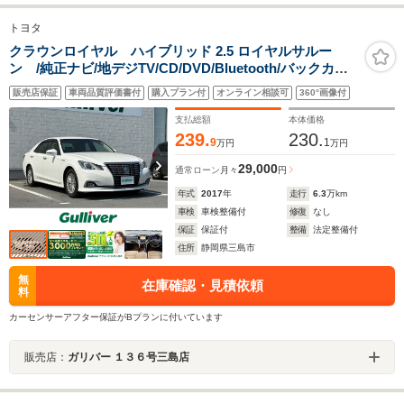
トヨタ
クラウンロイヤル ハイブリッド 2.5 ロイヤルサルー
ン /純正ナビ/地デジTV/CD/DVD/Bluetooth/バックカメ
ラ/レザーシート/シートヒーター/アドバンスドパッケー
販売店保証
車両品質評価書付
購入プラン付
オンライン相談可
360°画像付
ジ/オートハイビーム/レーダークルーズコントロール/ステ
アリングヒーター/LEDヘッドライト/ETC
支払総額
本体価格
239.
230.
9
1
万円
万円
29,000
通常ローン
月々
円
年式
2017
年
走行
6.3
万km
車検
車検整備付
修復
なし
保証
保証付
整備
法定整備付
住所
静岡県三島市
無
在庫確認・見積依頼
料
カーセンサーアフター保証がBプランに付いています
販売店：
ガリバー １３６号三島店