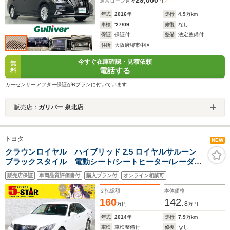
29,000
通常ローン
月々
円
年式
2016
年
走行
4.9
万km
車検
'27/09
修復
なし
保証
保証付
整備
法定整備付
住所
大阪府堺市中区
今すぐ在庫確認・見積依頼
無
電話する
料
カーセンサーアフター保証がBプランに付いています
販売店：
ガリバー 泉北店
トヨタ
NEW
クラウンロイヤル ハイブリッド 2.5 ロイヤルサルーン
ブラックスタイル 電動シート/シートヒーター/レーダー
クルコン/クリアランスソナー/スマートキー/ETC/ステア
販売店保証
車両品質評価書付
購入プラン付
オンライン相談可
リングヒーター/純正ナビ/Bluetooth/バックカメラ/HIDオ
ートライト/純正AW
支払総額
本体価格
160
142.
8
万円
万円
年式
2014
年
走行
7.9
万km
車検
車検整備付
修復
なし