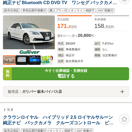
純正ナビ Bluetooth CD DVD TV ワンセグ バックカメラ
クルーズコントロール 電動ガラスサンルーフ レザーシー
販売店保証
車両品質評価書付
購入プラン付
オンライン相談可
360°画像付
ト パワーシート シートヒーター シートクーラー ドライ
ブレコーダー ETC HIDヘッドライト
支払総額
本体価格
171.
158.
8
5
万円
万円
20,800
通常ローン
月々
円
年式
2013
年
走行
7.0
万km
車検
車検整備付
修復
なし
保証
保証付
整備
法定整備付
住所
栃木県栃木市
今すぐ在庫確認・見積依頼
無
電話する
料
販売店：
ガリバー 栃木バイパス店
トヨタ
クラウンロイヤル ハイブリッド 2.5 ロイヤルサルーン
純正ナビ バックカメラ クルーズコントロール ビル
トインETC パワーシート パワートランク スマート
販売店保証
車両品質評価書付
オンライン相談可
360°画像付