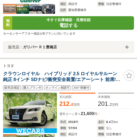
保証
保証付
整備
法定整備付
住所
愛知県豊橋市
今すぐ在庫確認・見積依頼
無
電話する
料
カーセンサーアフター保証がBプランに付いています
販売店：
ガリバー Ｒ１豊橋店
トヨタ
クラウンロイヤル ハイブリッド 2.5 ロイヤルサルーン
純正 8インチ SDナビ/衝突安全装置/エアーシート 前席/車
線逸脱防止支援システム/ドライブレコーダー 360°/ヘッド
販売店保証
購入プラン付
オンライン相談可
360°画像付
ランプ LED/ETC/横滑り防止装置/アイドリングストップ
支払総額
本体価格
212.
201.
8
2
万円
万円
21,600
通常ローン
月々
円
年式
2018
年
走行
8.4
万km
車検
'27/03
修復
なし
保証
保証付
整備
法定整備付