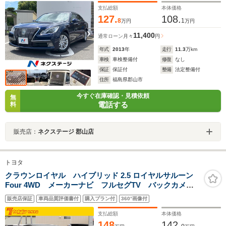
トワイパー
支払総額
本体価格
127.
108.
8
1
万円
万円
11,400
通常ローン
月々
円
年式
2013
年
走行
11.3
万km
車検
車検整備付
修復
なし
保証
保証付
整備
法定整備付
住所
福島県郡山市
今すぐ在庫確認・見積依頼
無
電話する
料
販売店：
ネクステージ 郡山店
トヨタ
クラウンロイヤル ハイブリッド 2.5 ロイヤルサルーン
Four 4WD メーカーナビ フルセグTV バックカメ
ラ HIDヘッドライト LEDフォグランプ クルーズコン
販売店保証
車両品質評価書付
購入プラン付
360°画像付
トロール 電動チルト スーパーライブサウンド パワ
ーシート シートバックアシストグリップ
支払総額
本体価格
148
142.