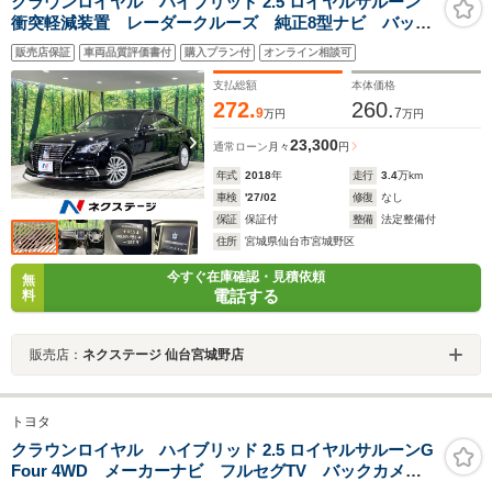
クラウンロイヤル ハイブリッド 2.5 ロイヤルサルーン
衝突軽減装置 レーダークルーズ 純正8型ナビ バック
カメラ ドライブレコーダー ETC 電動シート LED
販売店保証
車両品質評価書付
購入プラン付
オンライン相談可
ヘッド 純正16インチアルミ スマートキー オートエ
アコン オートハイビーム 禁煙車
支払総額
本体価格
272.
260.
9
7
万円
万円
23,300
通常ローン
月々
円
年式
2018
年
走行
3.4
万km
車検
'27/02
修復
なし
保証
保証付
整備
法定整備付
住所
宮城県仙台市宮城野区
今すぐ在庫確認・見積依頼
無
電話する
料
販売店：
ネクステージ 仙台宮城野店
トヨタ
クラウンロイヤル ハイブリッド 2.5 ロイヤルサルーンG
Four 4WD メーカーナビ フルセグTV バックカメ
ラ クルーズコントロール インテリジェントAFS