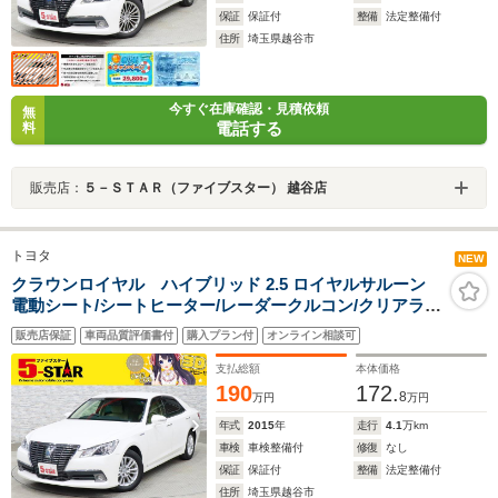
保証
保証付
整備
法定整備付
住所
埼玉県越谷市
今すぐ在庫確認・見積依頼
無
電話する
料
販売店：
５－ＳＴＡＲ（ファイブスター） 越谷店
トヨタ
NEW
クラウンロイヤル ハイブリッド 2.5 ロイヤルサルーン
電動シート/シートヒーター/レーダークルコン/クリアラン
スソナー/ステアリングヒーター/スマートキー/ETC/横滑
販売店保証
車両品質評価書付
購入プラン付
オンライン相談可
り防止装置/純正ナビ/バックカメラ/地デジ/HIDオートライ
ト/純正AW
支払総額
本体価格
190
172.
8
万円
万円
年式
2015
年
走行
4.1
万km
車検
車検整備付
修復
なし
保証
保証付
整備
法定整備付
住所
埼玉県越谷市