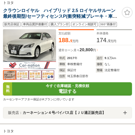
トヨタ
クラウンロイヤル ハイブリッド 2.5 ロイヤルサルーン
最終後期型/セーフティセンスP(衝突軽減ブレーキ・車線
逸脱警報・レーダークルコン・ATハイビーム)/LEDヘッド
販売店保証
車両品質評価書付
購入プラン付
オンライン相談可
360°画像付
ランプ/前席パワーシート/TコネクトSDナビ(Blu-ray対応)/
スーパーライブサウンド/フルセグTV/Bカメラ
支払総額
本体価格
188.
174.
9
9
万円
万円
20,800
通常ローン
月々
円
年式
2017
年
走行
9.1
万km
車検
車検整備付
修復
なし
保証
保証付
整備
法定整備付
住所
埼玉県春日部市
今すぐ在庫確認・見積依頼
無
電話する
料
カーセンサーアフター保証がAプランに付いています
販売店：
カーネーション４号バイパス店【ＪＵ適正販売店】
トヨタ