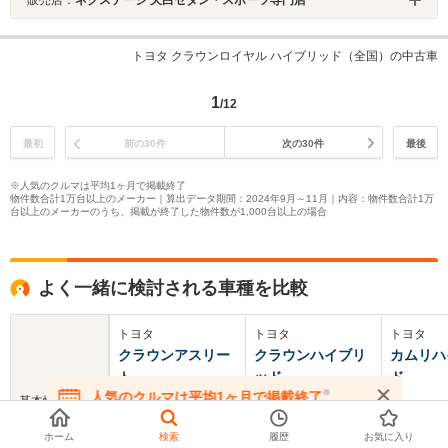
販売店：
ネクステージ 天白セダン・スポーツ専門店
トヨタ クラウンロイヤル ハイブリッド（全国）の中古車
1
/12
最初
前の30件
次の30件
最後
※人気のクルマは平均1ヶ月で掲載終了
物件数合計1万台以上のメーカー｜算出データ期間：2024年9月～11月｜内容：物件数合計1万
台以上のメーカーのうち、掲載が終了した物件数が1,000台以上の場合
よく一緒に検討される車種を比較
トヨタ
トヨタ
トヨタ
クラウンアスリー
クラウンハイブリ
カムリハ
ト
ッド
ド
※
人気のクルマは平均1ヶ月で掲載終了
基本情報
在庫が無くなる前にお問い合わせください
ホーム
検索
履歴
お気に入り