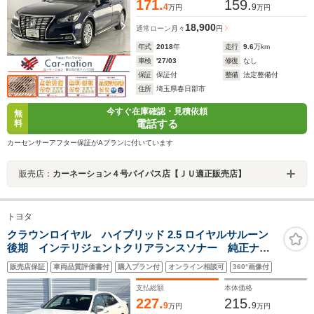
171.
159.
4
9
万円
万円
18,900
通常ローン
月々
円
年式
2018
年
走行
9.6
万km
車検
'27/03
修復
なし
保証
保証付
整備
法定整備付
住所
埼玉県春日部市
今すぐ在庫確認・見積依頼
無
電話する
料
カーセンサーアフター保証がAプランに付いています
販売店：
カーネーション４号バイパス店【ＪＵ適正販売店】
トヨタ
クラウンロイヤル ハイブリッド 2.5 ロイヤルサルーン
後期 インテリジェントクリアランスソナー 純正ナ
ビ バックカメラ セーフティセンスP LEDヘッド レ
販売店保証
車両品質評価書付
購入プラン付
オンライン相談可
360°画像付
ーダークルーズ 純正16インチAW 革巻きステアリン
グ トランクイージークローザー ETC 禁煙車
支払総額
本体価格
227.
215.
9
9
万円
万円