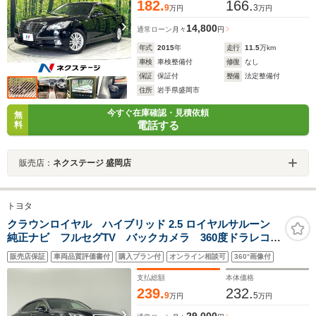
182.
166.
9
3
万円
万円
14,800
通常ローン
月々
円
年式
2015
年
走行
11.5
万km
車検
車検整備付
修復
なし
保証
保証付
整備
法定整備付
住所
岩手県盛岡市
今すぐ在庫確認・見積依頼
無
電話する
料
販売店：
ネクステージ 盛岡店
トヨタ
クラウンロイヤル ハイブリッド 2.5 ロイヤルサルーン
純正ナビ フルセグTV バックカメラ 360度ドラレコ
ETC パワーシート LEDヘッドライト フォグラン
販売店保証
車両品質評価書付
購入プラン付
オンライン相談可
360°画像付
プ 純正16インチAW 純正フロアマット ドアバイザ
ー コンビハンドル パドルシフト 禁煙
支払総額
本体価格
239.
232.
9
5
万円
万円