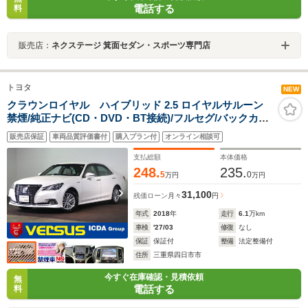
電話する
料
販売店：
ネクステージ 箕面セダン・スポーツ専門店
トヨタ
NEW
クラウンロイヤル ハイブリッド 2.5 ロイヤルサルーン
禁煙/純正ナビ(CD・DVD・BT接続)/フルセグ/バックカメ
ラ/ETC/ドラレコ/LEDヘッドライト/パーキングセンサー/
販売店保証
車両品質評価書付
購入プラン付
オンライン相談可
シートヒーター&ベンチ/ベージュレザーS/レーダークル
ーズ/セーフティセンス
支払総額
本体価格
248.
235.
5
0
万円
万円
31,100
残価ローン
月々
円
年式
2018
年
走行
6.1
万km
車検
'27/03
修復
なし
保証
保証付
整備
法定整備付
住所
三重県四日市市
今すぐ在庫確認・見積依頼
無
電話する
料