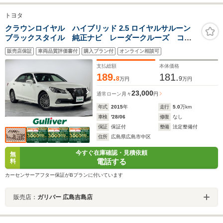
トヨタ
クラウンロイヤル ハイブリッド 2.5 ロイヤルサルーン
ブラックスタイル 純正ナビ レーダークルーズ コー
ナーセンサー パワーシート ETC
販売店保証
車両品質評価書付
購入プラン付
オンライン相談可
支払総額
本体価格
189.
181.
8
9
万円
万円
23,000
通常ローン
月々
円
年式
2015
年
走行
5.0
万km
車検
'28/06
修復
なし
保証
保証付
整備
法定整備付
住所
広島県広島市中区
今すぐ在庫確認・見積依頼
無
電話する
料
カーセンサーアフター保証がBプランに付いています
販売店：
ガリバー 広島吉島店