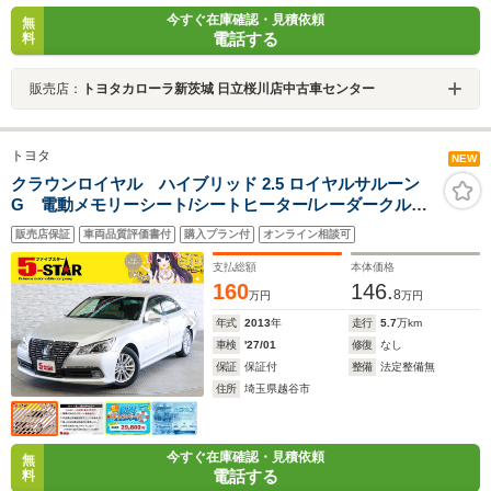
今すぐ在庫確認・見積依頼
無
電話する
料
販売店：
トヨタカローラ新茨城 日立桜川店中古車センター
トヨタ
NEW
クラウンロイヤル ハイブリッド 2.5 ロイヤルサルーン
G 電動メモリーシート/シートヒーター/レーダークルコ
ン/クリアランスソナー/オートマチックハイビーム/ステア
販売店保証
車両品質評価書付
購入プラン付
オンライン相談可
リングヒーター/ヘッドライトウォッシャー/パノラミック
ビューモニター/純正ナビ/純正AW
支払総額
本体価格
160
146.
8
万円
万円
年式
2013
年
走行
5.7
万km
車検
'27/01
修復
なし
保証
保証付
整備
法定整備無
住所
埼玉県越谷市
今すぐ在庫確認・見積依頼
無
電話する
料