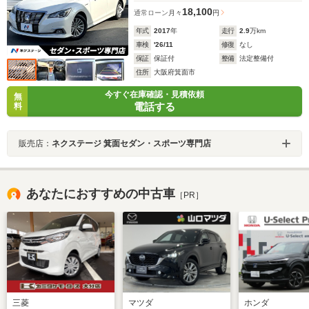
18,100
通常ローン
月々
円
年式
2017
年
走行
2.9
万km
車検
'26/11
修復
なし
保証
保証付
整備
法定整備付
住所
大阪府箕面市
今すぐ在庫確認・見積依頼
無
電話する
料
販売店：
ネクステージ 箕面セダン・スポーツ専門店
あなたにおすすめの中古車
［PR］
三菱
マツダ
ホンダ