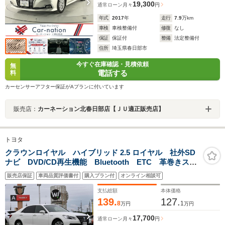
19,300
通常ローン
月々
円
年式
2017
年
走行
7.9
万km
車検
車検整備付
修復
なし
保証
保証付
整備
法定整備付
住所
埼玉県春日部市
今すぐ在庫確認・見積依頼
無
電話する
料
カーセンサーアフター保証がAプランに付いています
販売店：
カーネーション北春日部店【ＪＵ適正販売店】
トヨタ
クラウンロイヤル ハイブリッド 2.5 ロイヤル 社外SD
ナビ DVD/CD再生機能 Bluetooth ETC 革巻きステ
アリング HIDヘッドライト ウインカーミラー 純正16
販売店保証
車両品質評価書付
購入プラン付
オンライン相談可
インチアルミホイル サイド/カーテンエアバッグ スマ
ートキー
支払総額
本体価格
139.
127.
8
1
万円
万円
17,700
通常ローン
月々
円