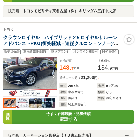
販売店：
トヨタモビリティ東名古屋（株） キリンダム三好中央店
トヨタ
クラウンロイヤル ハイブリッド 2.5 ロイヤルサルーン
アドバンストPKG(衝突軽減・追従クルコン・ソナー)/レ
ザーシートPKG(ベージュ革・ベンチレーション)/LEDヘ
販売店保証
車両品質評価書付
購入プラン付
オンライン相談可
360°画像付
ッドランプ/前席パワーシート・シートヒーター/Tコネク
トナビ/バックカメラ/ビルトインETC/ドラレコ
支払総額
本体価格
148.
134.
9
9
万円
万円
21,200
通常ローン
月々
円
年式
2015
年
走行
9.9
万km
車検
車検整備付
修復
なし
保証
保証付
整備
法定整備付
住所
埼玉県熊谷市
今すぐ在庫確認・見積依頼
無
電話する
料
販売店：
カーネーション熊谷店【ＪＵ適正販売店】