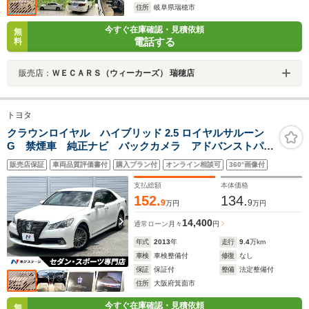
住所
岐阜県瑞穂市
今すぐ在庫確認・見積依頼
無
電話する
料
販売店：
ＷＥＣＡＲＳ（ウィーカーズ） 瑞穂店
トヨタ
クラウンロイヤル ハイブリッド 2.5 ロイヤルサルーン
G 禁煙車 純正ナビ バックカメラ アドバンストパッ
ケージ ベージュ革 メモリー付パワーシート シート
販売店保証
車両品質評価書付
購入プラン付
オンライン相談可
360°画像付
ベンチレーション レーダークルーズ HIDヘッド 純正
OP17インチAW 革巻きステアリング ETC
支払総額
本体価格
152.
134.
9
9
万円
万円
14,400
通常ローン
月々
円
年式
2013
年
走行
9.4
万km
車検
車検整備付
修復
なし
保証
保証付
整備
法定整備付
住所
大阪府箕面市
今すぐ在庫確認・見積依頼
無