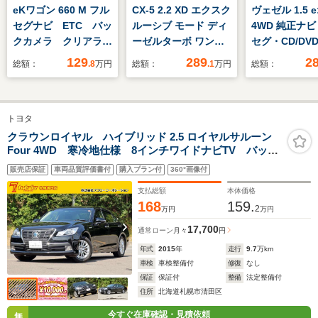
eKワゴン 660 M フル
CX-5 2.2 XD エクスク
ヴェゼル 1.5 e
セグナビ ETC バッ
ルーシブ モード ディ
4WD 純正ナ
クカメラ クリアラン
ーゼルターボ ワンオ
セグ・CD/DV
スソナー レーンアシ
ーナー 革シート
Bluetooth
129
289
2
総額：
.8
万円
総額：
.1
万円
総額：
スト 衝突被害軽減シ
BOSEサウンドシステ
クカメラ・パ
ステム オートライ
ム 電動シート 全周
センサー・前
ト キーレスエントリ
囲カメラ フルセグ
ヒーター・サ
トヨタ
ー アイドリングスト
TV ナビ ETC
テンエアバッ
ップ 電動格納ミラ
記録簿 禁煙車 スマ
フロアマット
クラウンロイヤル ハイブリッド 2.5 ロイヤルサルーン
Four 4WD 寒冷地仕様 8インチワイドナビTV バック
ー シートヒーター
ートキー
エアコン・オー
カメラ リアフォグランプ スーパーライブサウンドシ
ベンチシート CVT
ヘッドライト
販売店保証
車両品質評価書付
購入プラン付
360°画像付
ステム リアコンフォートパッケージ シートヒータ
ー ステアリングヒーター シートバックアシストグリ
支払総額
本体価格
ップ
168
159.
2
万円
万円
17,700
通常ローン
月々
円
年式
2015
年
走行
9.7
万km
車検
車検整備付
修復
なし
保証
保証付
整備
法定整備付
住所
北海道札幌市清田区
今すぐ在庫確認・見積依頼
無