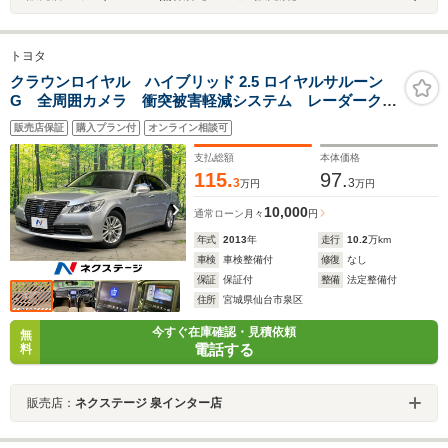
トヨタ
クラウンロイヤル ハイブリッド 2.5 ロイヤルサルーン
G 全周囲カメラ 衝突被害軽減システム レーダークル
ーズ 禁煙車 レザーシート 全席シートヒーター 前
販売店保証
購入プラン付
オンライン相談可
席シートエアコン 全席パワーシート ドラレコ コー
ナーセンサー スマートキー HIDヘッド
支払総額
本体価格
115.
97.
3
3
万円
万円
10,000
通常ローン
月々
円
年式
2013
年
走行
10.2
万km
車検
車検整備付
修復
なし
保証
保証付
整備
法定整備付
住所
宮城県仙台市泉区
今すぐ在庫確認・見積依頼
無
電話する
料
販売店：
ネクステージ 泉インター店