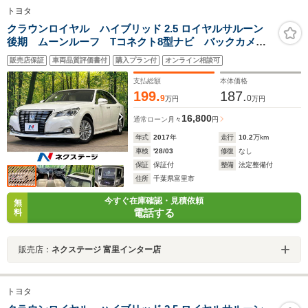
トヨタ
クラウンロイヤル ハイブリッド 2.5 ロイヤルサルーン
後期 ムーンルーフ Tコネクト8型ナビ バックカメ
ラ スーパーライブサウンド セーフティセンス レー
販売店保証
車両品質評価書付
購入プラン付
オンライン相談可
ダークルーズ クリアランスソナー トランクイージー
クローザ パワーシート シートヒータ LEDヘッド
支払総額
本体価格
199.
187.
9
0
万円
万円
16,800
通常ローン
月々
円
年式
2017
年
走行
10.2
万km
車検
'28/03
修復
なし
保証
保証付
整備
法定整備付
住所
千葉県富里市
今すぐ在庫確認・見積依頼
無
電話する
料
販売店：
ネクステージ 富里インター店
トヨタ