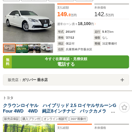
キー プッシュスタート LEDヘッドライト フォグラ
ンプ オートライト 純セ16インチAW
支払総額
本体価格
149.
142.
9
5
万円
万円
18,100
通常ローン
月々
円
年式
2014
年
走行
5.9
万km
車検
'27/12
修復
なし
保証
保証付
整備
法定整備付
住所
兵庫県神戸市垂水区
今すぐ在庫確認・見積依頼
無
電話する
料
販売店：
ガリバー 垂水店
トヨタ
クラウンロイヤル ハイブリッド 2.5 ロイヤルサルーンG
Four 4WD 4WD 純正8インチナビ バックカメラ ク
ルーズコントロール ビルトインETC LEDヘッド＆フ
販売店保証
購入プラン付
オンライン相談可
360°画像付
ォグ オートライト パワーシート スマートキー＆プ
ッシュスタート 純正16インチアルミ
支払総額
本体価格