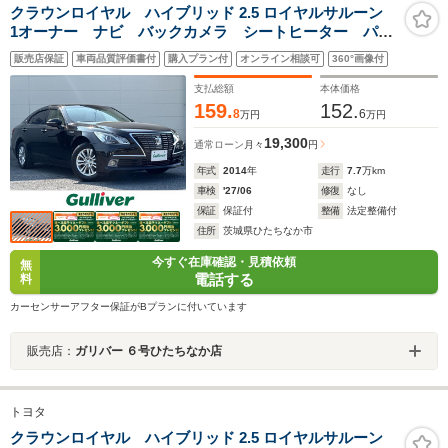
クラウンロイヤル ハイブリッド 2.5 ロイヤルサルーン
1オーナー ナビ バックカメラ シートヒーター パワ
ーシート ステアヒーター ドラレコ クルコン フル
販売店保証
車両品質評価書付
購入プラン付
オンライン相談可
360°画像付
セグTV スマートキー プッシュスタート スペアキ
ー 横滑り防止 オートライト 16インチAW
支払総額
本体価格
159.
152.
8
6
万円
万円
19,300
通常ローン
月々
円
年式
2014
年
走行
7.7
万km
車検
'27/06
修復
なし
保証
保証付
整備
法定整備付
住所
茨城県ひたちなか市
今すぐ在庫確認・見積依頼
無
電話する
料
カーセンサーアフター保証がBプランに付いています
販売店：
ガリバー ６号ひたちなか店
トヨタ
クラウンロイヤル ハイブリッド 2.5 ロイヤルサルーン