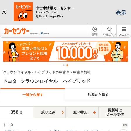
中古車情報カーセンサー
表示
Recruit Co., Ltd.
無料 － Google Play
履歴
お気に入り
メニュー
クラウンロイヤル・ハイブリッドの中古車・中古車情報
トヨタ クラウンロイヤル ハイブリッド
一覧から探す
地図から探す
更新時に
358
絞り込み
並べ替え
台
メール受信
トヨタ
PR