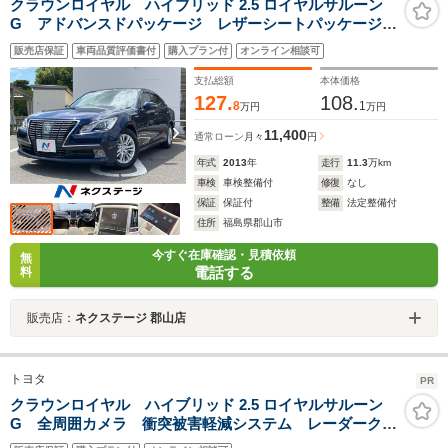
クラウンロイヤル ハイブリッド 2.5 ロイヤルサルーン
G アドバンスドパッケージ レザーシートパッケージ
バックカメラ ベージュ革シート 電動サンシェード
販売店保証
車両品質評価書付
購入プラン付
オンライン相談可
HDDナビシステム HIDヘッドライト 雨滴感応式オー
トワイパー
支払総額
本体価格
127.
108.
8
1
万円
万円
11,400
通常ローン
月々
円
年式
2013
年
走行
11.3
万km
車検
車検整備付
修復
なし
保証
保証付
整備
法定整備付
住所
福島県郡山市
今すぐ在庫確認・見積依頼
無
電話する
料
販売店：
ネクステージ 郡山店
トヨタ
PR
クラウンロイヤル ハイブリッド 2.5 ロイヤルサルーン
G 全周囲カメラ 衝突被害軽減システム レーダークル
ーズ 禁煙車 レザーシート 全席シートヒーター 前