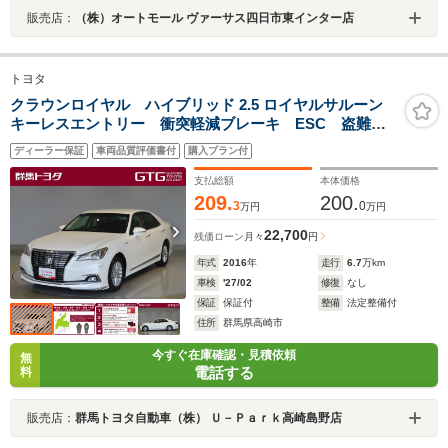
販売店：
（株）オートモール ヴァーサス四日市東インター店
トヨタ
クラウンロイヤル ハイブリッド 2.5 ロイヤルサルーン
キーレスエントリー 衝突軽減ブレーキ ESC 盗難防
止装置 Bカメ PWシート 1オーナー車 PW オート
ディーラー保証
車両品質評価書付
購入プラン付
エアコン DVD再生機能 ETC付き ナビTV LEDラン
プ オートクルーズ アルミホイール
支払総額
本体価格
209.
200.
3
0
万円
万円
22,700
残価ローン
月々
円
年式
2016
年
走行
6.7
万km
車検
'27/02
修復
なし
保証
保証付
整備
法定整備付
住所
群馬県高崎市
今すぐ在庫確認・見積依頼
無
電話する
料
販売店：
群馬トヨタ自動車（株） Ｕ－Ｐａｒｋ高崎島野店