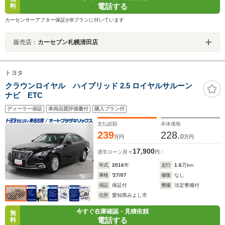
電話する
料
カーセンサーアフター保証がBプランに付いています
販売店：
カーセブン札幌清田店
トヨタ
クラウンロイヤル ハイブリッド 2.5 ロイヤルサルーン
ナビ ETC
ディーラー保証
車両品質評価書付
購入プラン付
支払総額
本体価格
239
228.
0
万円
万円
17,900
通常ローン
月々
円
年式
2016
年
走行
1.6
万km
車検
'27/07
修復
なし
保証
保証付
整備
法定整備付
住所
愛知県みよし市
今すぐ在庫確認・見積依頼
無
電話する
料