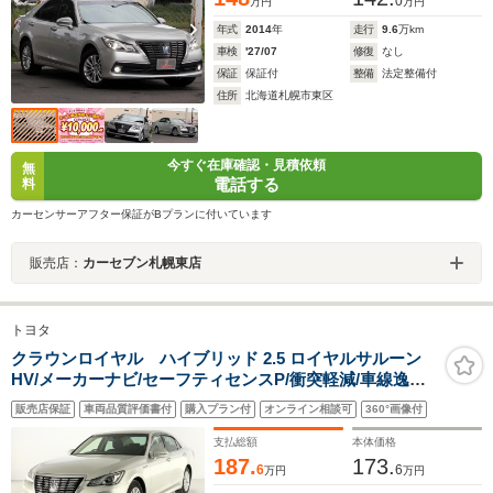
0
万円
万円
年式
2014
年
走行
9.6
万km
車検
'27/07
修復
なし
保証
保証付
整備
法定整備付
住所
北海道札幌市東区
今すぐ在庫確認・見積依頼
無
電話する
料
カーセンサーアフター保証がBプランに付いています
販売店：
カーセブン札幌東店
トヨタ
クラウンロイヤル ハイブリッド 2.5 ロイヤルサルーン
HV/メーカーナビ/セーフティセンスP/衝突軽減/車線逸脱
防止/レーダークルーズ/ATハイビー
販売店保証
車両品質評価書付
購入プラン付
オンライン相談可
360°画像付
ム/LED/CD/DVD/BR/TV/SD/USB/BT/Mサーバー/Bカメ
ラ/ETC2.0/シートヒーター/Pシート/純正16AW
支払総額
本体価格
187.
173.
6
6
万円
万円