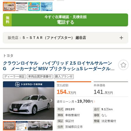
今すぐ在庫確認・見積依頼
無
電話する
料
販売店：
５－ＳＴＡＲ（ファイブスター） 越谷店
トヨタ
クラウンロイヤル ハイブリッド 2.5 ロイヤルサルーン
G メーカーナビ MSV プリクラッシュS レーダークルコ
ン アダプティブハイビーム バックカメラ インテリジェン
ディーラー保証
車両品質評価書付
購入プラン付
トクリソナ メモリーPWシート ドラレコ 禁煙車
支払総額
本体価格
154.
141.
3
9
万円
万円
19,700
通常ローン
月々
円
年式
2013
年
走行
9.1
万km
車検
車検整備付
修復
なし
保証
保証付
整備
法定整備付
住所
茨城県日立市