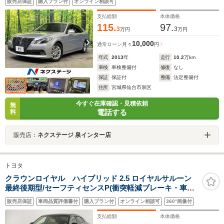
販売店保証
購入プラン付
オンライン相談可
席シートエアコン 全席パワーシート ドラレコ コー
ナーセンサー スマートキー HIDヘッド
支払総額
本体価格
115.
97.
3
3
万円
万円
10,000
通常ローン
月々
円
年式
2013
年
走行
10.2
万km
車検
車検整備付
修復
なし
保証
保証付
整備
法定整備付
住所
宮城県仙台市泉区
今すぐ在庫確認・見積依頼
無
電話する
料
販売店：
ネクステージ 泉インター店
トヨタ
クラウンロイヤル ハイブリッド 2.5 ロイヤルサルーン
最終後期型/セーフティセンスP(衝突軽減ブレーキ・車線
逸脱警報・レーダークルコン・ATハイビーム)/LEDヘッド
販売店保証
車両品質評価書付
購入プラン付
オンライン相談可
360°画像付
ランプ/前席パワーシート/TコネクトSDナビ(ブルーレイ対
応)/ビルトインETC2.0/ドラレコ/バックカメラ
支払総額
本体価格