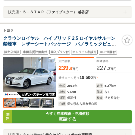
販売店：
５－ＳＴＡＲ（ファイブスター） 越谷店
トヨタ
クラウンロイヤル ハイブリッド 2.5 ロイヤルサルーン
禁煙車 レザーシートパッケージ パノラミックビュー
モニター 純正OP17インチAW セーフティセンス 電
販売店保証
車両品質評価書付
購入プラン付
オンライン相談可
360°画像付
動チルトテレスコピック パワーシート スーパーライ
ブサウンドシステム純正ナビ クリアランスソナー
支払総額
本体価格
239.
227.
9
3
万円
万円
19,500
通常ローン
月々
円
年式
2017
年
走行
5.2
万km
車検
'27/08
修復
なし
保証
保証付
整備
法定整備付
住所
愛知県名古屋市天白区
今すぐ在庫確認・見積依頼
無
電話する
料