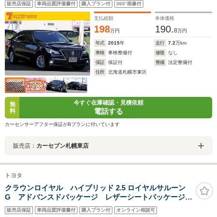
販売店保証
車両品質評価書付
購入プラン付
360°画像付
LEDフォグ メモリー付パワーシート シートヒータ
ー ETC 電動サンシェード ステアリングヒーター
支払総額
本体価格
198
190.
8
万円
万円
年式
2015
年
走行
7.2
万km
車検
車検整備付
修復
なし
保証
保証付
整備
法定整備付
住所
北海道札幌市東区
今すぐ在庫確認・見積依頼
無
電話する
料
カーセンサーアフター保証がBプランに付いています
販売店：
カーセブン札幌東店
トヨタ
クラウンロイヤル ハイブリッド 2.5 ロイヤルサルーン
G アドバンスドパッケージ レザーシートパッケージ
バックカメラ ベージュ革シート 電動サンシェード
販売店保証
車両品質評価書付
購入プラン付
オンライン相談可
HDDナビシステム HIDヘッドライト 雨滴感応式オー