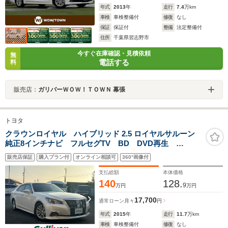
年式
2013
年
走行
7.4
万km
車検
車検整備付
修復
なし
保証
保証付
整備
法定整備付
住所
千葉県習志野市
今すぐ在庫確認・見積依頼
無
電話する
料
販売店：
ガリバーＷＯＷ！ＴＯＷＮ 幕張
トヨタ
クラウンロイヤル ハイブリッド 2.5 ロイヤルサルーン
純正8インチナビ フルセグTV BD DVD再生
Bluetooth USB接続 バックカメラ ビルトインETC
販売店保証
購入プラン付
オンライン相談可
360°画像付
レーダークルーズ 前席パワーシート シートヒータ
ー 電動チルトステアリング LED
支払総額
本体価格
140
128.
9
万円
万円
17,700
通常ローン
月々
円
年式
2015
年
走行
11.7
万km
車検
車検整備付
修復
なし