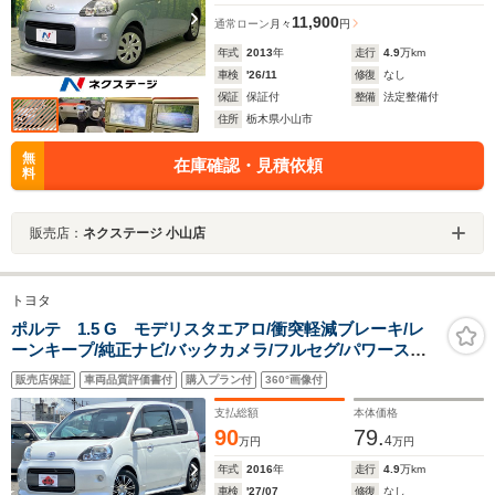
11,900
通常ローン
月々
円
年式
2013
年
走行
4.9
万km
車検
'26/11
修復
なし
保証
保証付
整備
法定整備付
住所
栃木県小山市
無
在庫確認・見積依頼
料
販売店：
ネクステージ 小山店
トヨタ
ポルテ 1.5 G モデリスタエアロ/衝突軽減ブレーキ/レ
ーンキープ/純正ナビ/バックカメラ/フルセグ/パワースラ
イドドア/オートハイビーム/シートヒーター/アイドリング
販売店保証
車両品質評価書付
購入プラン付
360°画像付
ストップ/横滑り防止装置/スマートキー/ETC
支払総額
本体価格
90
79.
4
万円
万円
年式
2016
年
走行
4.9
万km
車検
'27/07
修復
なし