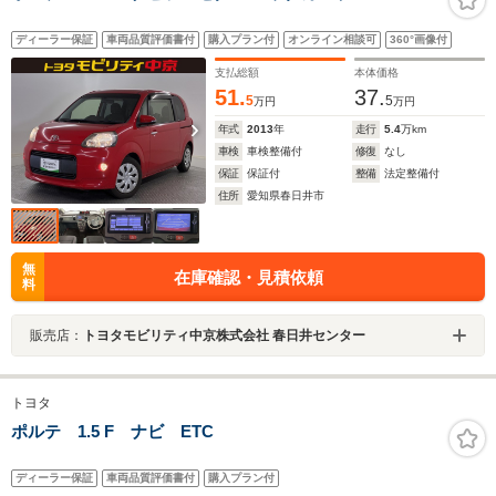
ディーラー保証
車両品質評価書付
購入プラン付
オンライン相談可
360°画像付
支払総額
本体価格
51.
37.
5
5
万円
万円
年式
2013
年
走行
5.4
万km
車検
車検整備付
修復
なし
保証
保証付
整備
法定整備付
住所
愛知県春日井市
無
在庫確認・見積依頼
料
販売店：
トヨタモビリティ中京株式会社 春日井センター
トヨタ
ポルテ 1.5 F ナビ ETC
ディーラー保証
車両品質評価書付
購入プラン付