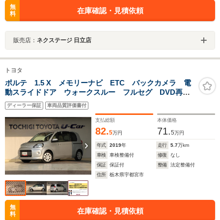
無
在庫確認・見積依頼
料
販売店：
ネクステージ 日立店
トヨタ
ポルテ 1.5 X メモリーナビ ETC バックカメラ 電
動スライドドア ウォークスルー フルセグ DVD再
生 アイドリングストップ 衝突防止システム スマー
ディーラー保証
車両品質評価書付
トキー 盗難防止システム 横滑り防止装置 エアバッ
グ エアコン
支払総額
本体価格
82.
71.
5
5
万円
万円
年式
2019
年
走行
5.7
万km
車検
車検整備付
修復
なし
保証
保証付
整備
法定整備付
住所
栃木県宇都宮市
無
在庫確認・見積依頼
料