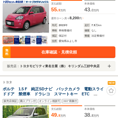
支払総額
本体価格
55.
43.
9
0
万円
万円
8,200
通常ローン
月々
円
年式
2015
年
走行
7.9
万km
車検
車検整備付
修復
なし
保証
保証付
整備
法定整備付
住所
愛知県みよし市
無
在庫確認・見積依頼
料
販売店：
トヨタモビリティ東名古屋（株） キリンダム三好中央店
トヨタ
NEW
ポルテ 1.5 F 純正SDナビ バックカメラ 電動スライ
ドドア 禁煙車 ドラレコ スマートキー ETC
Bluetooth 地デジ 電動格納ミラー ファブリックシー
販売店保証
購入プラン付
オンライン相談可
360°画像付
ト パワーステアリング パワーウィンドウ
支払総額
本体価格
49.
38.
9
8
万円
万円