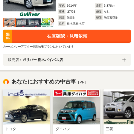
年式
2014
年
走行
5.3
万km
車検
'27/01
修復
なし
保証
保証付
整備
法定整備付
住所
栃木県栃木市
無
在庫確認・見積依頼
料
カーセンサーアフター保証がBプランに付いています
販売店：
ガリバー 栃木バイパス店
あなたにおすすめの中古車
［PR］
トヨタ
ダイハツ
三菱