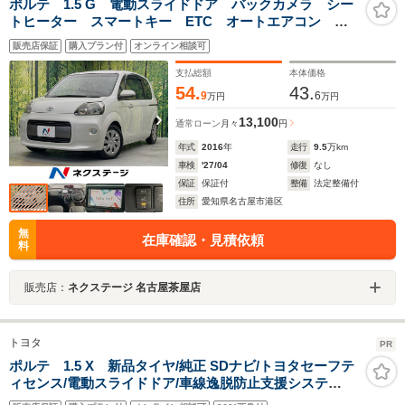
ポルテ 1.5 G 電動スライドドア バックカメラ シー
トヒーター スマートキー ETC オートエアコン
CD DVD再生
販売店保証
購入プラン付
オンライン相談可
支払総額
本体価格
54.
43.
9
6
万円
万円
13,100
通常ローン
月々
円
年式
2016
年
走行
9.5
万km
車検
'27/04
修復
なし
保証
保証付
整備
法定整備付
住所
愛知県名古屋市港区
無
在庫確認・見積依頼
料
販売店：
ネクステージ 名古屋茶屋店
トヨタ
PR
ポルテ 1.5 X 新品タイヤ/純正 SDナビ/トヨタセーフテ
ィセンス/電動スライドドア/車線逸脱防止支援システ
ム/Bluetooth接続/EBD付ABS/アイドリングストップ/バ