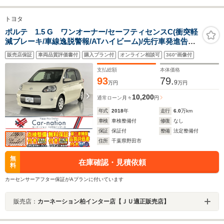
トヨタ
ポルテ 1.5 G ワンオーナー/セーフティセンスC(衝突軽
減ブレーキ/車線逸脱警報/ATハイビーム)/先行車発進告知/
パワースライドドア/Fフォグランプ/nanoe付きAAC/快適
販売店保証
車両品質評価書付
購入プラン付
オンライン相談可
360°画像付
温熱シート/純正ナビ/フルセグ/DVD/Bluetooth/バックカ
メラ
支払総額
本体価格
93
79.
9
万円
万円
10,200
通常ローン
月々
円
年式
2018
年
走行
6.0
万km
車検
車検整備付
修復
なし
保証
保証付
整備
法定整備付
住所
千葉県野田市
無
在庫確認・見積依頼
料
カーセンサーアフター保証がAプランに付いています
販売店：
カーネーション柏インター店【ＪＵ適正販売店】