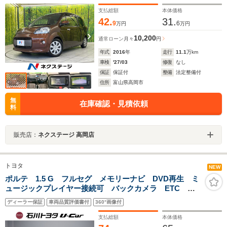
ザー プライバシーガラス 盗難防止装置
支払総額
本体価格
42.
31.
9
6
万円
万円
10,200
通常ローン
月々
円
年式
2016
年
走行
11.1
万km
車検
'27/03
修復
なし
保証
保証付
整備
法定整備付
住所
富山県高岡市
無
在庫確認・見積依頼
料
販売店：
ネクステージ 高岡店
トヨタ
NEW
ポルテ 1.5 G フルセグ メモリーナビ DVD再生 ミ
ュージックプレイヤー接続可 バックカメラ ETC ド
ラレコ 電動スライドドア HIDヘッドライト ワンオー
ディーラー保証
車両品質評価書付
360°画像付
ナー
支払総額
本体価格