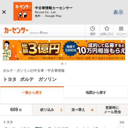
中古車情報カーセンサー
表示
Recruit Co., Ltd.
無料 － Google Play
履歴
お気に入り
メニュー
ポルテ・ガソリンの中古車・中古車情報
トヨタ ポルテ ガソリン
一覧から探す
地図から探す
更新時に
609
絞り込み
並べ替え
台
メール受信
トヨタ
PR