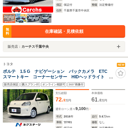
保証
保証付
整備
法定整備付
住所
千葉県千葉市中央区
無
在庫確認・見積依頼
料
販売店：
カーチス千葉中央
トヨタ
NEW
ポルテ 1.5 G ナビゲーション バックカメラ ETC
スマートキー コーナーセンサー HIDヘッドライト オ
ートライト オートエアコン 地デジ CD再生 盗難防
販売店保証
購入プラン付
オンライン相談可
360°画像付
止装置
支払総額
本体価格
72.
61.
9
8
万円
万円
9,100
通常ローン
月々
円
年式
2016
年
走行
5.6
万km
車検
'27/01
修復
なし
保証
保証付
整備
法定整備付