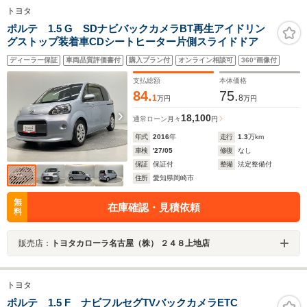
トヨタ
ポルテ 1.5 G SDナビバックカメラBT再生アイドリン
グストップ装着車CDシートヒーター片側スライドドア
ディーラー保証
車両品質評価書付
購入プラン付
オンライン相談可
360°画像付
支払総額
本体価格
84.
75.
1
8
万円
万円
18,100
通常ローン
月々
円
年式
2016
年
走行
1.3
万km
車検
'27/05
修復
なし
保証
保証付
整備
法定整備付
住所
愛知県岡崎市
無
在庫確認・見積依頼
料
販売店：
トヨタカローラ名古屋（株） ２４８上地店
トヨタ
ポルテ 1.5 F ナビフルセグTVバックカメラETC