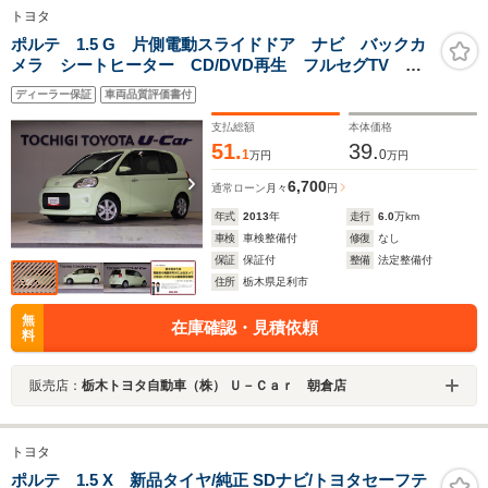
トヨタ
ポルテ 1.5 G 片側電動スライドドア ナビ バックカ
メラ シートヒーター CD/DVD再生 フルセグTV
Bluetooth接続 HIDヘッドライト 純正アルミホイール
ディーラー保証
車両品質評価書付
支払総額
本体価格
51.
39.
1
0
万円
万円
6,700
通常ローン
月々
円
年式
2013
年
走行
6.0
万km
車検
車検整備付
修復
なし
保証
保証付
整備
法定整備付
住所
栃木県足利市
無
在庫確認・見積依頼
料
販売店：
栃木トヨタ自動車（株） Ｕ－Ｃａｒ 朝倉店
トヨタ
ポルテ 1.5 X 新品タイヤ/純正 SDナビ/トヨタセーフテ