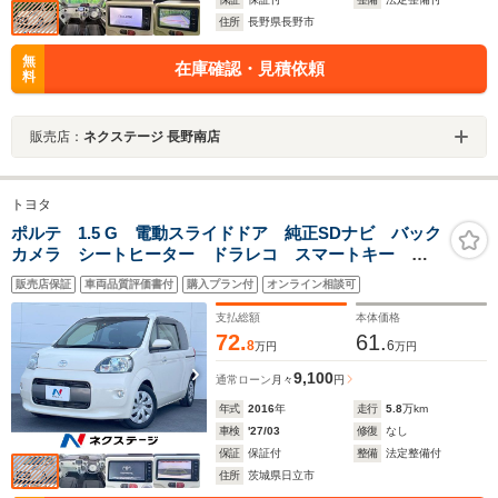
住所
長野県長野市
無
在庫確認・見積依頼
料
販売店：
ネクステージ 長野南店
トヨタ
ポルテ 1.5 G 電動スライドドア 純正SDナビ バック
カメラ シートヒーター ドラレコ スマートキー
ETC オートエアコン Bluetooth CD DVD再生 フ
販売店保証
車両品質評価書付
購入プラン付
オンライン相談可
ルセグ
支払総額
本体価格
72.
61.
8
6
万円
万円
9,100
通常ローン
月々
円
年式
2016
年
走行
5.8
万km
車検
'27/03
修復
なし
保証
保証付
整備
法定整備付
住所
茨城県日立市