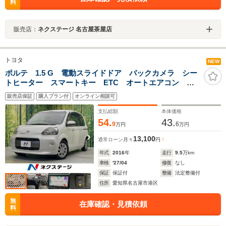
料
販売店：
ネクステージ 名古屋茶屋店
トヨタ
NEW
ポルテ 1.5 G 電動スライドドア バックカメラ シー
トヒーター スマートキー ETC オートエアコン
CD DVD再生
販売店保証
購入プラン付
オンライン相談可
支払総額
本体価格
54.
43.
9
6
万円
万円
13,100
通常ローン
月々
円
年式
2016
年
走行
9.5
万km
車検
'27/04
修復
なし
保証
保証付
整備
法定整備付
住所
愛知県名古屋市港区
無
在庫確認・見積依頼
料