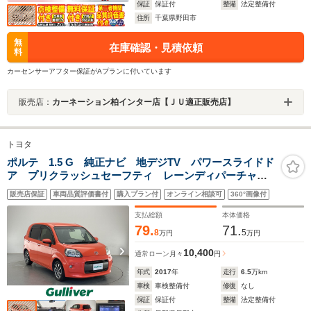
保証
保証付
整備
法定整備付
住所
千葉県野田市
無
在庫確認・見積依頼
料
カーセンサーアフター保証がAプランに付いています
販売店：
カーネーション柏インター店【ＪＵ適正販売店】
トヨタ
ポルテ 1.5 G 純正ナビ 地デジTV パワースライドド
ア プリクラッシュセーフティ レーンディパーチャー
アラート オートマチックハイビーム シートヒータ
販売店保証
車両品質評価書付
購入プラン付
オンライン相談可
360°画像付
ー スマートキー モデリスタホイール オートエアコ
ン
支払総額
本体価格
79.
71.
8
5
万円
万円
10,400
通常ローン
月々
円
年式
2017
年
走行
6.5
万km
車検
車検整備付
修復
なし
保証
保証付
整備
法定整備付