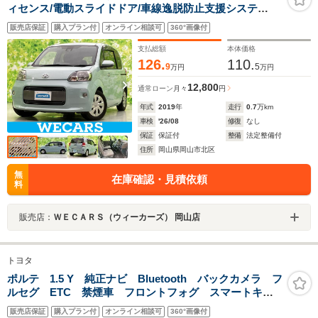
ィセンス/電動スライドドア/車線逸脱防止支援システ
ム/Bluetooth接続/EBD付ABS/アイドリングストップ/バ
販売店保証
購入プラン付
オンライン相談可
360°画像付
ックモニター/ワンセグTV
支払総額
本体価格
126.
110.
9
5
万円
万円
12,800
通常ローン
月々
円
年式
2019
年
走行
0.7
万km
車検
'26/08
修復
なし
保証
保証付
整備
法定整備付
住所
岡山県岡山市北区
無
在庫確認・見積依頼
料
販売店：
ＷＥＣＡＲＳ（ウィーカーズ） 岡山店
トヨタ
ポルテ 1.5 Y 純正ナビ Bluetooth バックカメラ フ
ルセグ ETC 禁煙車 フロントフォグ スマートキ
ー オートエアコン アイドリングストップ ドアバイ
販売店保証
購入プラン付
オンライン相談可
360°画像付