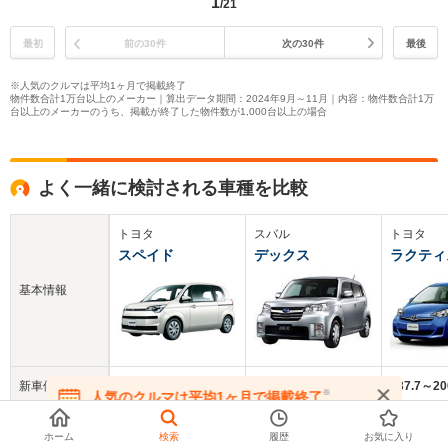
1
/21
最初
前の30件
次の30件
最後
※人気のクルマは平均1ヶ月で掲載終了
物件数合計1万台以上のメーカー｜算出データ期間：2024年9月～11月｜内容：物件数合計1万
台以上のメーカーのうち、掲載が終了した物件数が1,000台以上の場合
よく一緒に検討される車種を比較
トヨタ
スバル
トヨタ
スペイド
デックス
ラクティ
基本情報
新車価格
145～224.4万円
143.9～188.8万円
137.7～2
※
人気のクルマは平均1ヶ月で掲載終了
在庫が無くなる前にお問い合わせください
中古車
49.2万円
47.2万円
52.8万円
ホーム
検索
履歴
お気に入り
平均価格