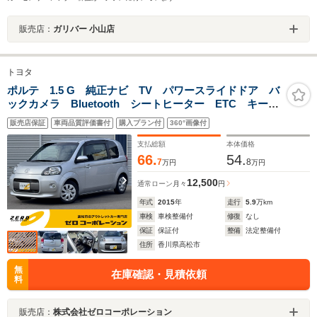
販売店：
ガリバー 小山店
トヨタ
ポルテ 1.5 G 純正ナビ TV パワースライドドア バ
ックカメラ Bluetooth シートヒーター ETC キーレ
ス アイドリングストップ ステアリングスイッチ コ
販売店保証
車両品質評価書付
購入プラン付
360°画像付
ーナーセンサー
支払総額
本体価格
66.
54.
7
8
万円
万円
12,500
通常ローン
月々
円
年式
2015
年
走行
5.9
万km
車検
車検整備付
修復
なし
保証
保証付
整備
法定整備付
住所
香川県高松市
無
在庫確認・見積依頼
料
販売店：
株式会社ゼロコーポレーション