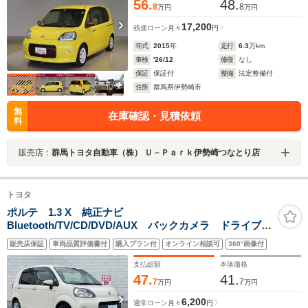
56.
48.
8
8
万円
万円
17,200
残価ローン
月々
円
年式
2015
年
走行
6.3
万km
車検
'26/12
修復
なし
保証
保証付
整備
法定整備付
住所
群馬県伊勢崎市
無
在庫確認・見積依頼
料
販売店：
群馬トヨタ自動車（株） Ｕ－Ｐａｒｋ伊勢崎つなとり店
トヨタ
ポルテ 1.3 X 純正ナビ
Bluetooth/TV/CD/DVD/AUX バックカメラ ドライブレ
コーダー ETC 横滑り防止装置 アイドリングストッ
販売店保証
車両品質評価書付
購入プラン付
オンライン相談可
360°画像付
プ ドアバイザー 片側パワスラ オートライト HIDヘ
ッドライド 純正フロアマット
支払総額
本体価格
47.
41.
7
7
万円
万円
6,200
通常ローン
月々
円