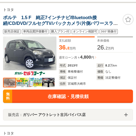
トヨタ
ポルテ 1.5 F 純正7インチナビ/Bluetooth接
続/CD/DVD/フルセグTV/バックカメラ/片側パワースライ
ドドア/純正フロアマット/純正ドアバイザー/プッシュスタ
販売店保証
車両品質評価書付
購入プラン付
オンライン相談可
360°画像付
ート/フォグランプ/パワーウィンドウ
支払総額
本体価格
36.
26.
8
2
万円
万円
4,800
通常ローン
月々
円
年式
2013
年
走行
8.2
万km
車検
車検整備付
修復
なし
保証
保証付
整備
法定整備付
住所
宮城県大崎市
無
在庫確認・見積依頼
料
販売店：
ガリバー アウトレット古川バイパス店
トヨタ