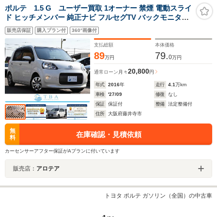
ポルテ 1.5 G ユーザー買取 1オーナー 禁煙 電動スライ
ド ヒッチメンバー 純正ナビ フルセグTV バックモニター
Bluetooth ETC ドライブレコーダー シートヒーター 衝突
販売店保証
購入プラン付
360°画像付
軽減ブレーキ オートハイビーム レーンキープアシスト
支払総額
本体価格
89
79.
0
万円
万円
20,800
通常ローン
月々
円
年式
2016
年
走行
4.1
万km
車検
'27/09
修復
なし
保証
保証付
整備
法定整備付
住所
大阪府藤井寺市
無
在庫確認・見積依頼
料
カーセンサーアフター保証がAプランに付いています
販売店：
アロテア
トヨタ ポルテ ガソリン（全国）の中古車