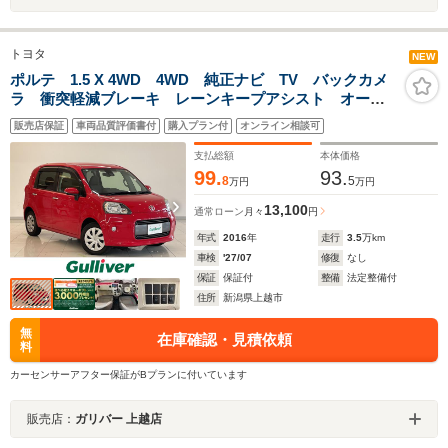
トヨタ
NEW
ポルテ 1.5 X 4WD 4WD 純正ナビ TV バックカメ
ラ 衝突軽減ブレーキ レーンキープアシスト オート
マチックハイビーム 片側パワースライドドア 横滑り
販売店保証
車両品質評価書付
購入プラン付
オンライン相談可
防止 純正フロアマット スペアキー プッシュスター
ト スマートキー
支払総額
本体価格
99.
93.
8
5
万円
万円
13,100
通常ローン
月々
円
年式
2016
年
走行
3.5
万km
車検
'27/07
修復
なし
保証
保証付
整備
法定整備付
住所
新潟県上越市
無
在庫確認・見積依頼
料
カーセンサーアフター保証がBプランに付いています
販売店：
ガリバー 上越店