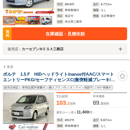
年式
2013
年
走行
4.7
万km
車検
車検整備付
修復
なし
保証
保証付
整備
法定整備付
住所
埼玉県三郷市
無
在庫確認・見積依頼
料
販売店：
カーセブンＭＥＧＡ三郷店
トヨタ
ポルテ 1.5 F HIDヘッドライト/nanoe付AAC/スマート
エントリーPKG/セーフティセンスC(衝突軽減ブレーキ/車
線逸脱警報/ATハイビーム)/パワースライドドア/Fフォグ/
販売店保証
車両品質評価書付
購入プラン付
オンライン相談可
360°画像付
純正SDナビ/フルセグTV/DVD/バックカメラ/ETC
支払総額
本体価格
103.
89.
3
9
万円
万円
11,400
通常ローン
月々
円
年式
2017
年
走行
0.8
万km
車検
車検整備付
修復
なし