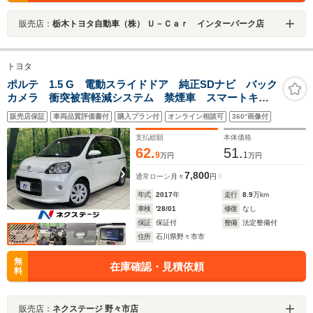
販売店：
栃木トヨタ自動車（株） Ｕ－Ｃａｒ インターパーク店
トヨタ
ポルテ 1.5 G 電動スライドドア 純正SDナビ バック
カメラ 衝突被害軽減システム 禁煙車 スマートキ
ー LEDヘッド ビルトインETC 車線逸脱警報 オー
販売店保証
車両品質評価書付
購入プラン付
オンライン相談可
360°画像付
トライト オートエアコン Bluetooth CD
支払総額
本体価格
62.
51.
9
1
万円
万円
7,800
通常ローン
月々
円
年式
2017
年
走行
8.9
万km
車検
'28/01
修復
なし
保証
保証付
整備
法定整備付
住所
石川県野々市市
無
在庫確認・見積依頼
料
販売店：
ネクステージ 野々市店