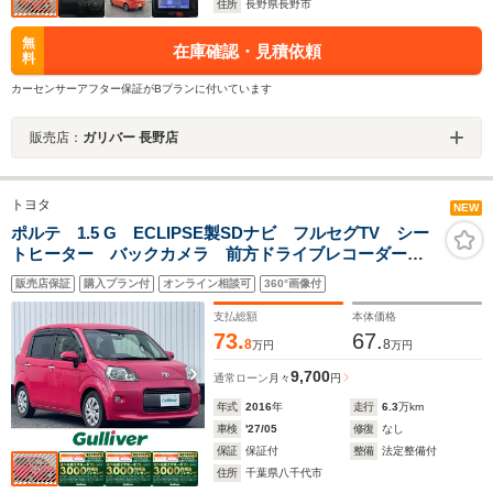
住所
長野県長野市
無
在庫確認・見積依頼
料
カーセンサーアフター保証がBプランに付いています
販売店：
ガリバー 長野店
トヨタ
NEW
ポルテ 1.5 G ECLIPSE製SDナビ フルセグTV シー
トヒーター バックカメラ 前方ドライブレコーダー
ETC 片側パワースライドドア アイドリングストッ
販売店保証
購入プラン付
オンライン相談可
360°画像付
プ プッシュスタート スマートキー
支払総額
本体価格
73.
67.
8
8
万円
万円
9,700
通常ローン
月々
円
年式
2016
年
走行
6.3
万km
車検
'27/05
修復
なし
保証
保証付
整備
法定整備付
住所
千葉県八千代市