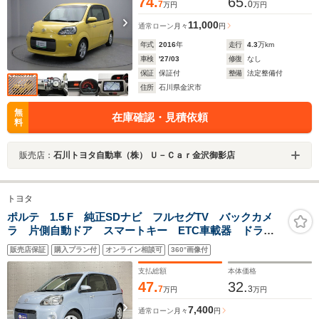
74.
65.
7
0
万円
万円
11,000
通常ローン
月々
円
年式
2016
年
走行
4.3
万km
車検
'27/03
修復
なし
保証
保証付
整備
法定整備付
住所
石川県金沢市
無
在庫確認・見積依頼
料
販売店：
石川トヨタ自動車（株） Ｕ－Ｃａｒ金沢御影店
トヨタ
ポルテ 1.5 F 純正SDナビ フルセグTV バックカメ
ラ 片側自動ドア スマートキー ETC車載器 ドライ
ブレコーダー前後
販売店保証
購入プラン付
オンライン相談可
360°画像付
支払総額
本体価格
47.
32.
7
3
万円
万円
7,400
通常ローン
月々
円