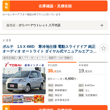
無
在庫確認・見積依頼
料
カーセンサーアフター保証がBプランに付いています
販売店：
ガリバーアウトレット 八千代店
トヨタ
ポルテ 1.5 X 4WD 寒冷地仕様 電動スライドドア 純正
オーディオ オートライト ダイヤル式マニュアルエアコン
キーレスキー 横滑り防止装置 フォグライト バニティミラ
販売店保証
購入プラン付
オンライン相談可
360°画像付
ー
支払総額
本体価格
36.
19.
9
8
万円
万円
4,400
通常ローン
月々
円
年式
2013
年
走行
6.0
万km
車検
車検整備付
修復
なし
保証
保証付
整備
法定整備付
住所
岩手県滝沢市
無