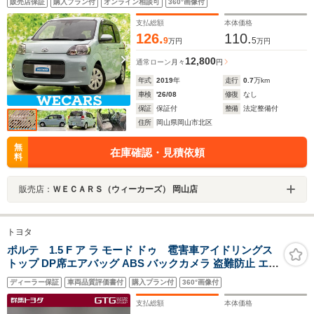
販売店保証
購入プラン付
オンライン相談可
360°画像付
ックモニター/ワンセグTV
支払総額
本体価格
126.
110.
9
5
万円
万円
12,800
通常ローン
月々
円
年式
2019
年
走行
0.7
万km
車検
'26/08
修復
なし
保証
保証付
整備
法定整備付
住所
岡山県岡山市北区
無
在庫確認・見積依頼
料
販売店：
ＷＥＣＡＲＳ（ウィーカーズ） 岡山店
トヨタ
ポルテ 1.5 F ア ラ モード ドゥ 雹害車アイドリングス
トップ DP席エアバッグ ABS バックカメラ 盗難防止 エア
コン ETC フルセグTV パワステ メモリーナビ CD スマー
ディーラー保証
車両品質評価書付
購入プラン付
360°画像付
トキー キーレス HIDヘッドランプ スライドドア ワンオー
ナー 定期点検記録簿
支払総額
本体価格