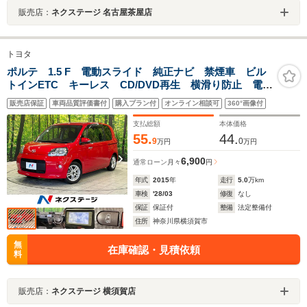
販売店：
ネクステージ 名古屋茶屋店
トヨタ
ポルテ 1.5 F 電動スライド 純正ナビ 禁煙車 ビル
トインETC キーレス CD/DVD再生 横滑り防止 電動
格納ミラー プライバシーガラス 盗難防止装置 シー
販売店保証
車両品質評価書付
購入プラン付
オンライン相談可
360°画像付
トリフター
支払総額
本体価格
55.
44.
9
0
万円
万円
6,900
通常ローン
月々
円
年式
2015
年
走行
5.0
万km
車検
'28/03
修復
なし
保証
保証付
整備
法定整備付
住所
神奈川県横須賀市
無
在庫確認・見積依頼
料
販売店：
ネクステージ 横須賀店