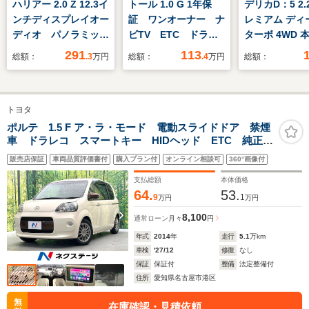
ハリアー 2.0 Z 12.3イ
トール 1.0 G 1年保
デリカD：5 2.2
ンチディスプレイオー
証 ワンオーナー ナ
レミアム ディ
ディオ パノラミック
ビTV ETC ドラレ
ターボ 4WD 
ビューモニター トヨ
コ バックカメラ 両
れ/ヒッチメン
291
113
総額：
.3
万円
総額：
.4
万円
総額：
タセーフティセンス
側電動スライドドア
ワーシート/パ
ETC2.0 スペアキ
前後コーナーセンサ
ックドア/サイ
ー LEDヘッドライ
ー USB接続
ップ/バックカ
トヨタ
ト ハーフレザーシー
Bluetooth オートハ
リップダウン
ト 純正アルミホイー
イビーム LEDヘッド
ー/ETC車載器
ポルテ 1.5 F ア・ラ・モード 電動スライドドア 禁煙
車 ドラレコ スマートキー HIDヘッド ETC 純正15
ル BSM HUD
ライト プッシュスタ
ブレコーダー/
インチアルミ オートライト オートエアコン
ート
フォードサウ
販売店保証
車両品質評価書付
購入プラン付
オンライン相談可
360°画像付
Bluetooth HIDフォグ
テム/シートヒ
支払総額
本体価格
64.
53.
9
1
万円
万円
8,100
通常ローン
月々
円
年式
2014
年
走行
5.1
万km
車検
'27/12
修復
なし
保証
保証付
整備
法定整備付
住所
愛知県名古屋市港区
無
在庫確認・見積依頼