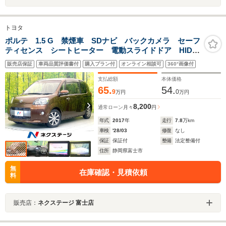
トヨタ
ポルテ 1.5 G 禁煙車 SDナビ バックカメラ セーフ
ティセンス シートヒーター 電動スライドドア HIDヘ
ッド フォグ オートライト オートハイビーム オー
販売店保証
車両品質評価書付
購入プラン付
オンライン相談可
360°画像付
トエアコン ETC スマートキー シートリフター
支払総額
本体価格
65.
54.
9
0
万円
万円
8,200
通常ローン
月々
円
年式
2017
年
走行
7.8
万km
車検
'28/03
修復
なし
保証
保証付
整備
法定整備付
住所
静岡県富士市
無
在庫確認・見積依頼
料
販売店：
ネクステージ 富士店