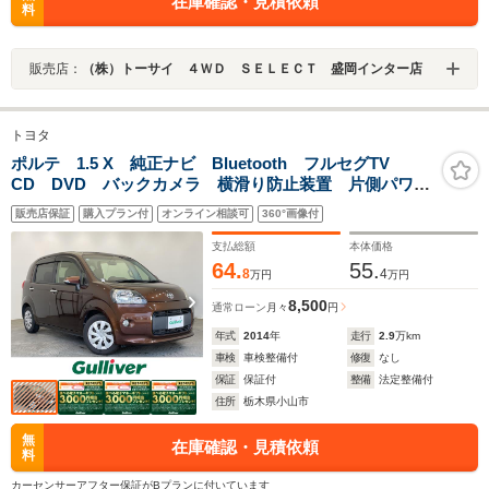
在庫確認・見積依頼
料
販売店：
（株）トーサイ ４ＷＤ ＳＥＬＥＣＴ 盛岡インター店
トヨタ
ポルテ 1.5 X 純正ナビ Bluetooth フルセグTV
CD DVD バックカメラ 横滑り防止装置 片側パワー
スライドドア HIDヘッドライト ステアリングスイッ
販売店保証
購入プラン付
オンライン相談可
360°画像付
チ フォグランプ 電動格納ミラー ウィンカーミラー
支払総額
本体価格
64.
55.
8
4
万円
万円
8,500
通常ローン
月々
円
年式
2014
年
走行
2.9
万km
車検
車検整備付
修復
なし
保証
保証付
整備
法定整備付
住所
栃木県小山市
無
在庫確認・見積依頼
料
カーセンサーアフター保証がBプランに付いています