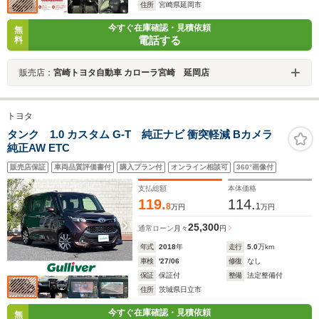
住所
宮崎県延岡市
今すぐ在庫確認・見積依頼
無
電話する
料
販売店：
宮崎トヨタ自動車 カローラ宮崎 延岡店
トヨタ
タンク 1.0 カスタム G-T 純正ナビ 衝突軽減 Bカメラ
純正AW ETC
販売店保証
車両品質評価書付
購入プラン付
オンライン相談可
360°画像付
支払総額
本体価格
119.
114.
8
1
万円
万円
25,300
通常ローン
月々
円
年式
2018
年
走行
5.0
万km
車検
'27/06
修復
なし
保証
保証付
整備
法定整備付
住所
茨城県日立市
今すぐ在庫確認・見積依頼
無