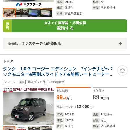
車検
'26/11
修復
なし
保証
保証付
整備
法定整備付
住所
宮城県柴田郡
今すぐ在庫確認・見積依頼
無
電話する
料
販売店：
ネクステージ 仙南柴田店
トヨタ
タンク 1.0 G コージー エディション 7インチナビ+バ
ックモニター&両側スライドドア&前席シートヒーター&1
年保証付＼走行距離無制限/
ディーラー保証
購入プラン付
360°画像付
支払総額
本体価格
99.
89.
4
0
万円
万円
12,000
通常ローン
月々
円
年式
2019
年
走行
6.3
万km
車検
'28/02
修復
なし
保証
保証付
整備
法定整備付