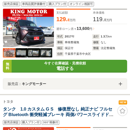
イト/純正アルミ/障害物センサー/クルーズコントロール/
販売店保証
車両品質評価書付
購入プラン付
オンライン相談可
フロントフォグランプ/スマートキー
支払総額
本体価格
129.
119.
8
8
万円
万円
13,600
通常ローン
月々
円
年式
2017
年
走行
1.3
万km
車検
車検整備無
修復
なし
保証
保証付
整備
法定整備無
住所
千葉県千葉市中央区
今すぐ在庫確認・見積依頼
無
電話する
料
販売店：
キングモーター
トヨタ
NEW
タンク 1.0 カスタム G S 修復歴なし 純正ナビ フルセ
グ Bluetooth 衝突軽減ブレーキ 両側パワースライドドア
障害物センサー バックカメラ クルーズコントロール ETC
販売店保証
購入プラン付
360°画像付
LEDヘッドライト オートエアコン 整備保証付