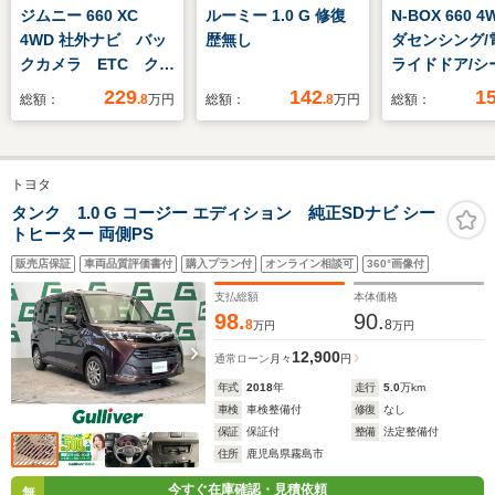
ジムニー 660 XC
ルーミー 1.0 G 修復
N-BOX 660 
4WD 社外ナビ バッ
歴無し
ダセンシング/
クカメラ ETC クル
ライドドア/シ
ーズコントロール 横
ーター 前席/
229
142
1
総額：
.8
万円
総額：
.8
万円
総額：
滑り防止装置 レーン
防止支援システ
アシスト ヒルディセ
ッドランプ LED
ントコントロール
付ABS/横滑
トヨタ
LEDオートライト フ
置/アイドリン
ォグライト ヘッドラ
ップ/禁煙車/
タンク 1.0 G コージー エディション 純正SDナビ シー
トヒーター 両側PS
ンプウォッシャー シ
グ 運転席
ートヒーター
販売店保証
車両品質評価書付
購入プラン付
オンライン相談可
360°画像付
支払総額
本体価格
98.
90.
8
8
万円
万円
12,900
通常ローン
月々
円
年式
2018
年
走行
5.0
万km
車検
車検整備付
修復
なし
保証
保証付
整備
法定整備付
住所
鹿児島県霧島市
今すぐ在庫確認・見積依頼
無