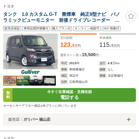
トヨタ
タンク 1.0 カスタム G-T 禁煙車 純正9型ナビ パノ
ラミックビューモニター 前後ドライブレコーダー 両
側パワースライドドア 前席シートヒーター スマート
販売店保証
車両品質評価書付
購入プラン付
オンライン相談可
360°画像付
アシストIII 衝突軽減ブレーキ 14inアルミホイール ビ
ルトインETC
支払総額
本体価格
123.
115.
8
6
万円
万円
15,500
通常ローン
月々
円
年式
2019
年
走行
4.8
万km
車検
車検整備付
修復
なし
保証
保証付
整備
法定整備付
住所
広島県福山市
今すぐ在庫確認・見積依頼
無
電話する
料
カーセンサーアフター保証がBプランに付いています
販売店：
ガリバー 福山店
トヨタ