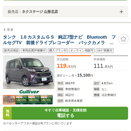
販売店：
ネクステージ 山形北店
トヨタ
タンク 1.0 カスタム G S 純正7型ナビ Bluetooth フ
ルセグTV 前後ドライブレコーダー バックカメラ ビ
ルトインETC シートヒーター パワーステアリング
販売店保証
車両品質評価書付
購入プラン付
オンライン相談可
360°画像付
クルーズコントロール 両側パワースライドドア ドア
バイザー
支払総額
本体価格
119.
111.
9
8
万円
万円
15,100
通常ローン
月々
円
年式
2017
年
走行
4.5
万km
車検
車検整備付
修復
なし
保証
保証付
整備
法定整備付
住所
岐阜県本巣郡
今すぐ在庫確認・見積依頼
無
電話する
料
カーセンサーアフター保証がBプランに付いています