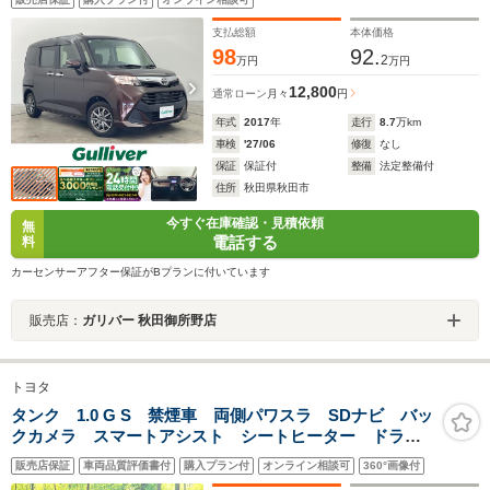
ングスイッチ アイドリングストップ 電動格納ミラ
ー ETC
支払総額
本体価格
98
92.
2
万円
万円
12,800
通常ローン
月々
円
年式
2017
年
走行
8.7
万km
車検
'27/06
修復
なし
保証
保証付
整備
法定整備付
住所
秋田県秋田市
今すぐ在庫確認・見積依頼
無
電話する
料
カーセンサーアフター保証がBプランに付いています
販売店：
ガリバー 秋田御所野店
トヨタ
タンク 1.0 G S 禁煙車 両側パワスラ SDナビ バッ
クカメラ スマートアシスト シートヒーター ドラレ
コ スマートキー LEDヘッド ETC クルコン オー
販売店保証
車両品質評価書付
購入プラン付
オンライン相談可
360°画像付
トライト オートエアコン ロールサンシェード シー