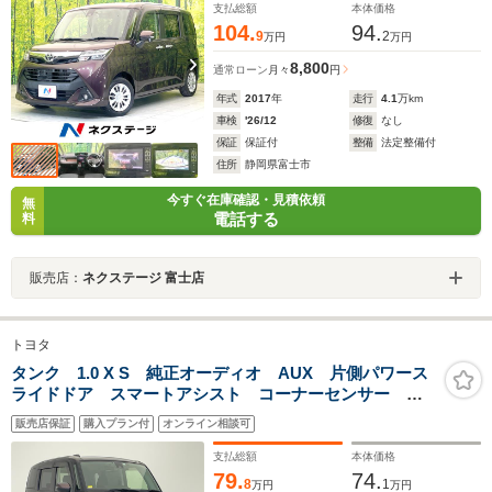
トリフター
支払総額
本体価格
104.
94.
9
2
万円
万円
8,800
通常ローン
月々
円
年式
2017
年
走行
4.1
万km
車検
'26/12
修復
なし
保証
保証付
整備
法定整備付
住所
静岡県富士市
今すぐ在庫確認・見積依頼
無
電話する
料
販売店：
ネクステージ 富士店
トヨタ
タンク 1.0 X S 純正オーディオ AUX 片側パワース
ライドドア スマートアシスト コーナーセンサー 純
正フロアマット 純正ビルトインETC プッシュスタ
販売店保証
購入プラン付
オンライン相談可
ート スマートキー ウォークスルー ドアバイザー
オートライト
支払総額
本体価格
79.
74.
8
1
万円
万円