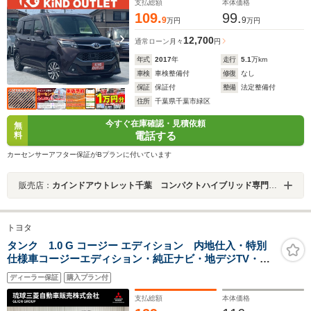
支払総額
本体価格
109.
99.
9
9
万円
万円
12,700
通常ローン
月々
円
年式
2017
年
走行
5.1
万km
車検
車検整備付
修復
なし
保証
保証付
整備
法定整備付
住所
千葉県千葉市緑区
今すぐ在庫確認・見積依頼
無
電話する
料
カーセンサーアフター保証がBプランに付いています
販売店：
カインドアウトレット千葉 コンパクトハイブリッド専門店 ルーミー／シエンタ／ソリオ／プリウス
トヨタ
タンク 1.0 G コージー エディション 内地仕入・特別
仕様車コージーエディション・純正ナビ・地デジTV・
ETC・スマートキー・プッシュスタート・両側パワス
ディーラー保証
購入プラン付
ラ・社外AW・撥水加工シート・シートヒーター・障害物
センサー・クルーズコントロール
支払総額
本体価格