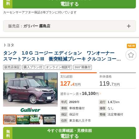
電話する
料
カーセンサーアフター保証がBプランに付いています
販売店：
ガリバー 霧島店
トヨタ
NEW
タンク 1.0 G コージー エディション ワンオーナー
スマートアシストIII 衝突軽減ブレーキ クルコン コーナ
ーセンサー 純正ナビ フルセグTV バックカメラ ETC ドラ
販売店保証
購入プラン付
オンライン相談可
360°画像付
レコ 両側電動スライドドア 純正フロアマット シートバッ
クテーブル アルミホイール
支払総額
本体価格
127.
119.
4
7
万円
万円
16,100
通常ローン
月々
円
年式
2020
年
走行
1.6
万km
車検
車検整備付
修復
なし
保証
保証付
整備
法定整備付
住所
東京都八王子市
今すぐ在庫確認・見積依頼
無
電話する
料