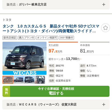
販売店：
ガリバー 岐阜北方店
トヨタ
タンク 1.0 カスタム G S 新品タイヤ/社外 SDナビ/スマ
ートアシスト(トヨタ・ダイハツ)/両側電動スライドドア/
シートヒーター 前席/車線逸脱防止支援システム/ドライブ
販売店保証
購入プラン付
オンライン相談可
360°画像付
レコーダー 前後/ヘッドランプ LED
支払総額
本体価格
97.
81.
9
8
万円
万円
13,700
通常ローン
月々
円
年式
2017
年
走行
8.7
万km
車検
'26/10
修復
なし
保証
保証付
整備
法定整備付
住所
佐賀県佐賀市
今すぐ在庫確認・見積依頼
無
電話する
料
販売店：
ＷＥＣＡＲＳ（ウィーカーズ） 佐賀大和店