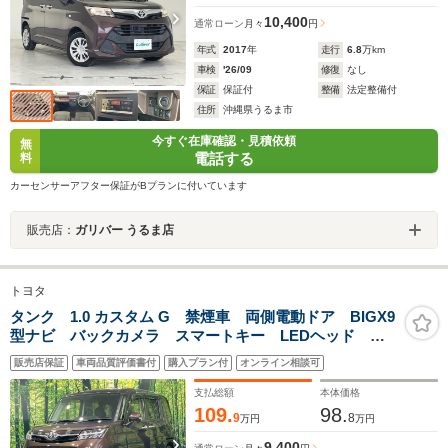
10,400
通常ローン
月々
円
年式
2017
年
走行
6.8
万km
車検
'26/09
修復
なし
保証
保証付
整備
法定整備付
住所
沖縄県うるま市
今すぐ在庫確認・見積依頼
無
電話する
料
カーセンサーアフター保証がBプランに付いています
販売店：
ガリバー うるま店
トヨタ
タンク 1.0 カスタム G 禁煙車 両側電動ドア BIGX9
型ナビ バックカメラ スマートキー LEDヘッド ク
ルコン 純正14インチアルミ 前席シートヒーター
販売店保証
車両品質評価書付
購入プラン付
オンライン相談可
Bluetooth CD DVD再生 フルセグ LEDフォグ
支払総額
本体価格
109.
98.
9
8
万円
万円
9,400