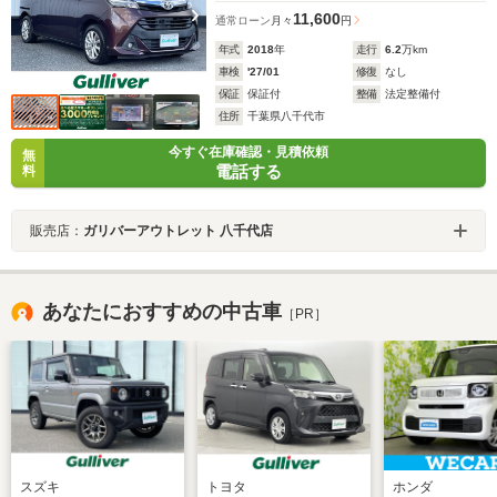
11,600
通常ローン
月々
円
年式
2018
年
走行
6.2
万km
車検
'27/01
修復
なし
保証
保証付
整備
法定整備付
住所
千葉県八千代市
今すぐ在庫確認・見積依頼
無
電話する
料
販売店：
ガリバーアウトレット 八千代店
あなたにおすすめの中古車
［PR］
スズキ
トヨタ
ホンダ