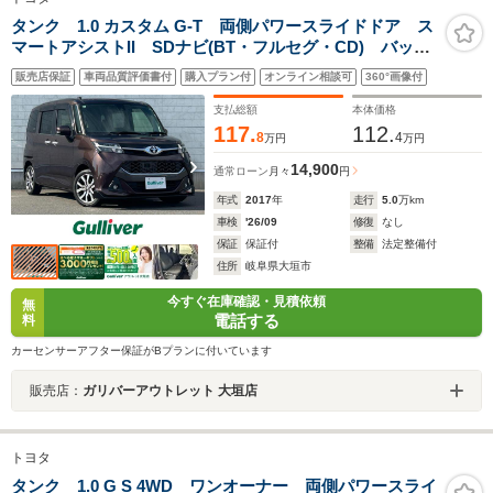
タンク 1.0 カスタム G-T 両側パワースライドドア ス
マートアシストII SDナビ(BT・フルセグ・CD) バック
カメラ クルーズコントロール プリクラッシュセーフ
販売店保証
車両品質評価書付
購入プラン付
オンライン相談可
360°画像付
ティ ビルトインETC LEDヘッドライト 純正フロア
マット
支払総額
本体価格
117.
112.
8
4
万円
万円
14,900
通常ローン
月々
円
年式
2017
年
走行
5.0
万km
車検
'26/09
修復
なし
保証
保証付
整備
法定整備付
住所
岐阜県大垣市
今すぐ在庫確認・見積依頼
無
電話する
料
カーセンサーアフター保証がBプランに付いています
販売店：
ガリバーアウトレット 大垣店
トヨタ
タンク 1.0 G S 4WD ワンオーナー 両側パワースライ