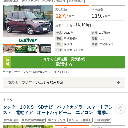
販売店保証
購入プラン付
オンライン相談可
360°画像付
レコ 両側電動スライドドア 純正フロアマット シートバッ
クテーブル アルミホイール
支払総額
本体価格
127.
119.
4
7
万円
万円
16,100
通常ローン
月々
円
年式
2020
年
走行
1.6
万km
車検
車検整備付
修復
なし
保証
保証付
整備
法定整備付
住所
東京都八王子市
今すぐ在庫確認・見積依頼
無
電話する
料
カーセンサーアフター保証がBプランに付いています
販売店：
ガリバー 八王子みなみ野店
トヨタ
タンク 1.0 X S SDナビ バックカメラ スマートアシ
スト 電動ドア オートハイビーム エアコン 電動格
納ミラー スマートキー ETC ドラレコ Bluetooth
販売店保証
車両品質評価書付
購入プラン付
オンライン相談可
360°画像付