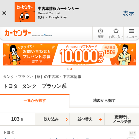
中古車情報カーセンサー
表示
Recruit Co., Ltd.
無料 － Google Play
履歴
お気に入り
メニュー
タンク・ブラウン［茶］の中古車・中古車情報
トヨタ タンク ブラウン系
一覧から探す
地図から探す
更新時に
103
絞り込み
並べ替え
台
メール受信
トヨタ
PR