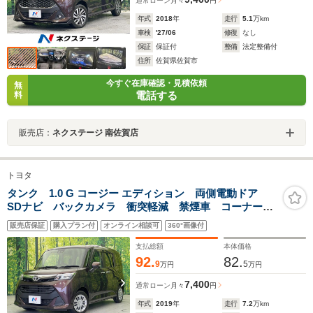
通常ローン
月々
円
年式
2018
年
走行
5.1
万km
車検
'27/06
修復
なし
保証
保証付
整備
法定整備付
住所
佐賀県佐賀市
今すぐ在庫確認・見積依頼
無
電話する
料
販売店：
ネクステージ 南佐賀店
トヨタ
タンク 1.0 G コージー エディション 両側電動ドア
SDナビ バックカメラ 衝突軽減 禁煙車 コーナーセ
ンサー 前席シートヒーター スマートキー ETC ク
販売店保証
購入プラン付
オンライン相談可
360°画像付
ルコン オートライト Bluetooth フルセグTV 誤発進
抑制 車線逸脱警報
支払総額
本体価格
92.
82.
9
5
万円
万円
7,400
通常ローン
月々
円
年式
2019
年
走行
7.2
万km