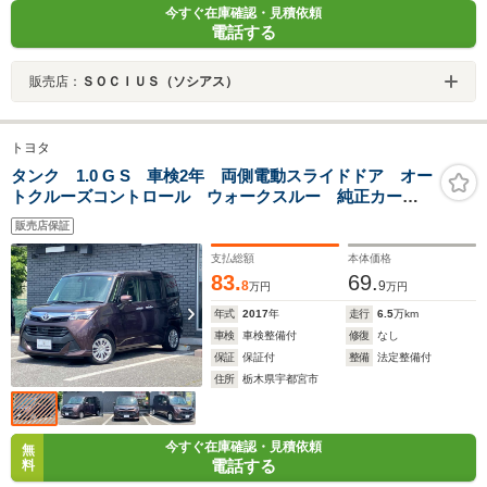
今すぐ在庫確認・見積依頼
電話する
販売店：
ＳＯＣＩＵＳ（ソシアス）
トヨタ
タンク 1.0 G S 車検2年 両側電動スライドドア オー
トクルーズコントロール ウォークスルー 純正カーナ
ビ フルセグTV 純正ドライブレコーダー バックカメ
販売店保証
ラ 禁煙車 Bluetooth アイドリングストップ スマー
トアシスト
支払総額
本体価格
83.
69.
8
9
万円
万円
年式
2017
年
走行
6.5
万km
車検
車検整備付
修復
なし
保証
保証付
整備
法定整備付
住所
栃木県宇都宮市
今すぐ在庫確認・見積依頼
無
電話する
料