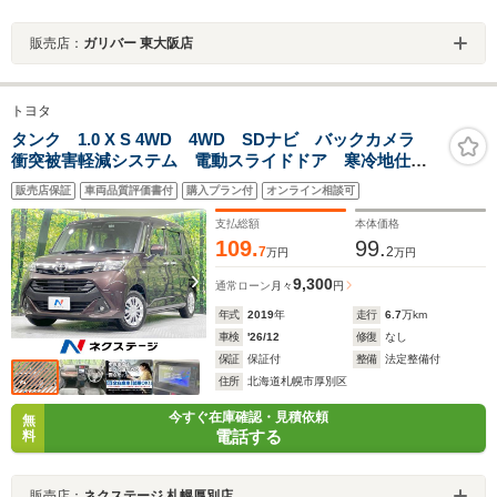
販売店：
ガリバー 東大阪店
トヨタ
タンク 1.0 X S 4WD 4WD SDナビ バックカメラ
衝突被害軽減システム 電動スライドドア 寒冷地仕
様 禁煙車 シートヒーター ドラレコ スマートキ
販売店保証
車両品質評価書付
購入プラン付
オンライン相談可
ー ビルトインETC オートハイビーム Bluetooth
CD
支払総額
本体価格
109.
99.
7
2
万円
万円
9,300
通常ローン
月々
円
年式
2019
年
走行
6.7
万km
車検
'26/12
修復
なし
保証
保証付
整備
法定整備付
住所
北海道札幌市厚別区
今すぐ在庫確認・見積依頼
無
電話する
料
販売店：
ネクステージ 札幌厚別店