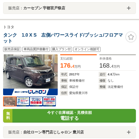
販売店：
カーセブン 宇都宮戸祭店
トヨタ
タンク 1.0 X S 左側パワースライド/プッシュ/フロアマ
ット
販売店保証
車両品質評価書付
購入プラン付
オンライン相談可
支払総額
本体価格
176.
168.
4
4
万円
万円
年式
2017
年
走行
4.6
万km
車検
車検整備付
修復
なし
保証
保証付
整備
法定整備付
住所
愛知県豊川市
今すぐ在庫確認・見積依頼
無
電話する
料
販売店：
自社ローン専門店じしゃロン 豊川店