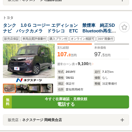
トヨタ
タンク 1.0 G コージー エディション 禁煙車 純正SD
ナビ バックカメラ ドラレコ ETC Bluetooth再生
両側電動スライドドア シートヒーター(前席) クルコ
販売店保証
車両品質評価書付
購入プラン付
オンライン相談可
360°画像付
ン LEDヘッドライト 純正14インチアルミ スマート
アシスト
支払総額
本体価格
107.
97.
9
5
万円
万円
9,100
通常ローン
月々
円
年式
2019
年
走行
7.3
万km
車検
'26/11
修復
なし
保証
保証付
整備
法定整備付
住所
愛知県岡崎市
今すぐ在庫確認・見積依頼
無
電話する
料
販売店：
ネクステージ 岡崎美合店