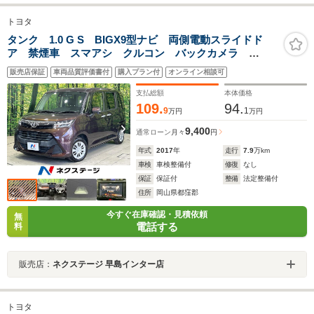
トヨタ
タンク 1.0 G S BIGX9型ナビ 両側電動スライドド
ア 禁煙車 スマアシ クルコン バックカメラ
Bluetooth ETC LEDヘッドランプ ステアリングスイ
販売店保証
車両品質評価書付
購入プラン付
オンライン相談可
ッチ 車線逸脱警報
支払総額
本体価格
109.
94.
9
1
万円
万円
9,400
通常ローン
月々
円
年式
2017
年
走行
7.9
万km
車検
車検整備付
修復
なし
保証
保証付
整備
法定整備付
住所
岡山県都窪郡
今すぐ在庫確認・見積依頼
無
電話する
料
販売店：
ネクステージ 早島インター店
トヨタ