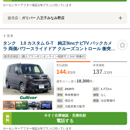
カーセンサーアフター保証がBプランに付いています
販売店：
ガリバー 八王子みなみ野店
トヨタ
タンク 1.0 カスタム G-T 純正9incナビTV バックカメ
ラ 両側パワースライドドア クルーズコントロール 衝突軽
減ブレーキ レーンアシスト オートハイビーム クリアラン
販売店保証
購入プラン付
オンライン相談可
360°画像付
スソナー 前後ドライブレコーダー ETC
支払総額
本体価格
144.
137.
8
1
万円
万円
18,300
通常ローン
月々
円
年式
2020
年
走行
1.7
万km
車検
車検整備付
修復
なし
保証
保証付
整備
法定整備付
住所
大阪府東大阪市
今すぐ在庫確認・見積依頼
無
電話する
料
カーセンサーアフター保証がBプランに付いています