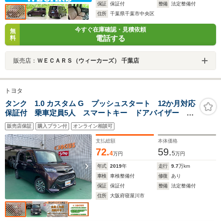
保証
保証付
整備
法定整備付
住所
千葉県千葉市中央区
今すぐ在庫確認・見積依頼
無
電話する
料
販売店：
ＷＥＣＡＲＳ（ウィーカーズ） 千葉店
トヨタ
タンク 1.0 カスタム G プッシュスタート 12か月対応
保証付 乗車定員5人 スマートキー ドアバイザー メ
モリーナビ(アルパイン) フルセグTV 両側電動スライ
販売店保証
購入プラン付
オンライン相談可
ドドア ETC バックカメラ Bluetooth Wi-Fi
支払総額
本体価格
72.
59.
4
5
万円
万円
年式
2019
年
走行
9.7
万km
車検
車検整備付
修復
あり
保証
保証付
整備
法定整備付
住所
大阪府寝屋川市