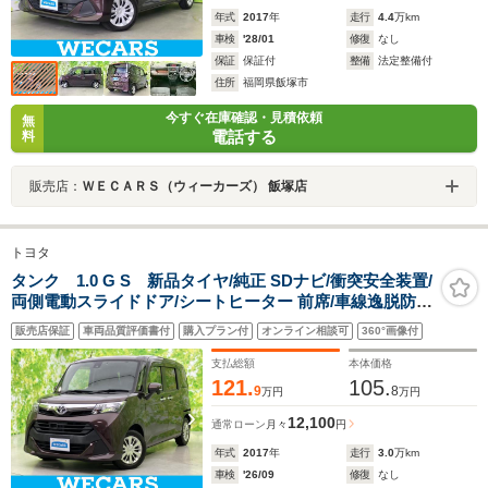
年式
2017
年
走行
4.4
万km
車検
'28/01
修復
なし
保証
保証付
整備
法定整備付
住所
福岡県飯塚市
今すぐ在庫確認・見積依頼
無
電話する
料
販売店：
ＷＥＣＡＲＳ（ウィーカーズ） 飯塚店
トヨタ
タンク 1.0 G S 新品タイヤ/純正 SDナビ/衝突安全装置/
両側電動スライドドア/シートヒーター 前席/車線逸脱防止
支援システム/ETC/EBD付ABS/横滑り防止装置/アイドリ
販売店保証
車両品質評価書付
購入プラン付
オンライン相談可
360°画像付
ングストップ/バックモニター
支払総額
本体価格
121.
105.
9
8
万円
万円
12,100
通常ローン
月々
円
年式
2017
年
走行
3.0
万km
車検
'26/09
修復
なし