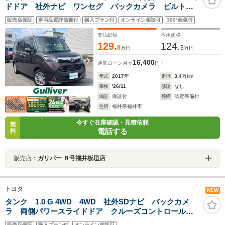
ドドア 社外ナビ ワンセグ バックカメラ ビルトイ
ンETC プリクラッシュセーフティ 前後ドライブレコ
販売店保証
車両品質評価書付
購入プラン付
オンライン相談可
360°画像付
ーダー LEDライト LEDフォグ クルコン スマート
キー
支払総額
本体価格
129.
124.
8
3
万円
万円
16,400
通常ローン
月々
円
年式
2017
年
走行
3.4
万km
車検
'26/11
修復
なし
保証
保証付
整備
法定整備付
住所
福井県福井市
今すぐ在庫確認・見積依頼
無
電話する
料
販売店：
ガリバー ８号福井板垣店
トヨタ
NEW
タンク 1.0 G 4WD 4WD 社外SDナビ バックカメ
ラ 両側パワースライドドア クルーズコントロール
オートライト 社外14インチアルミホイール ステアリ
販売店保証
購入プラン付
オンライン相談可