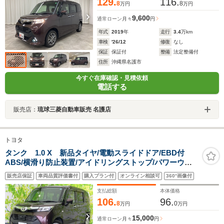
129.
116.
8
8
万円
万円
9,600
通常ローン
月々
円
年式
2019
年
走行
3.4
万km
車検
'26/12
修復
なし
保証
保証付
整備
法定整備付
住所
沖縄県名護市
今すぐ在庫確認・見積依頼
電話する
販売店：
琉球三菱自動車販売 名護店
トヨタ
タンク 1.0 X 新品タイヤ/電動スライドドア/EBD付
ABS/横滑り防止装置/アイドリングストップ/パワーウイ
ンドウ/エンジンスタートボタン/キーレスエントリー/パワ
販売店保証
車両品質評価書付
購入プラン付
オンライン相談可
360°画像付
ーステアリング/盗難防止システム
支払総額
本体価格
106.
96.
8
0
万円
万円
15,000
通常ローン
月々
円