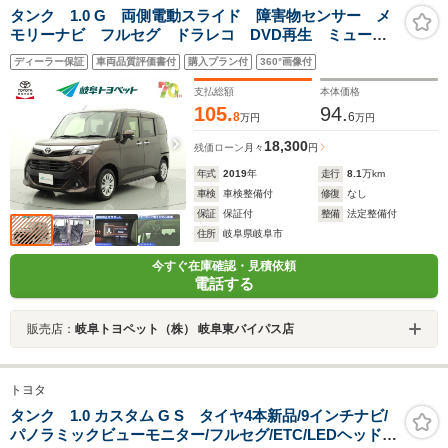
タンク 1.0 G 両側電動スライド 障害物センサー メ
モリーナビ フルセグ ドラレコ DVD再生 ミュージ
ックプレイヤー接続可 衝突被害軽減システム スマー
ディーラー保証
車両品質評価書付
購入プラン付
360°画像付
トキー アイドリングストップ オートクルーズコント
ロール
支払総額
本体価格
105.
94.
8
6
万円
万円
18,300
残価ローン
月々
円
年式
2019
年
走行
8.1
万km
車検
車検整備付
修復
なし
保証
保証付
整備
法定整備付
住所
岐阜県岐阜市
今すぐ在庫確認・見積依頼
電話する
販売店：
岐阜トヨペット（株） 岐阜東バイパス店
トヨタ
タンク 1.0 カスタム G S タイヤ4本新品/9インチナビ/
パノラミックビューモニター/フルセグ/ETC/LEDヘッドラ