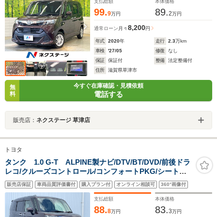
支払総額
本体価格
99.
89.
9
2
万円
万円
8,200
通常ローン
月々
円
年式
2020
年
走行
2.3
万km
車検
'27/05
修復
なし
保証
保証付
整備
法定整備付
住所
滋賀県草津市
今すぐ在庫確認・見積依頼
無
電話する
料
販売店：
ネクステージ 草津店
トヨタ
タンク 1.0 G-T ALPINE製ナビ/DTV/BT/DVD/前後ドラ
レコ/クルーズコントロール/コンフォートPKG/シートヒ
ーター/シートバックテーブル/両側Pスラドア/LEDライト/
販売店保証
車両品質評価書付
購入プラン付
オンライン相談可
360°画像付
衝突軽減B/バックカメラ
支払総額
本体価格
88.
83.
8
3
万円
万円