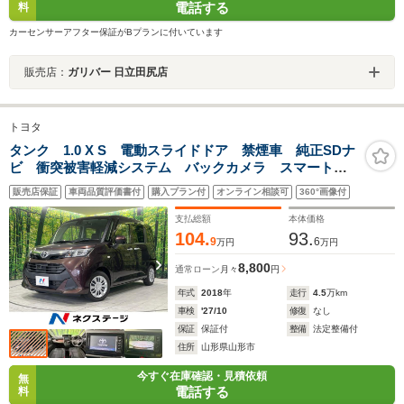
電話する
料
カーセンサーアフター保証がBプランに付いています
販売店：
ガリバー 日立田尻店
トヨタ
タンク 1.0 X S 電動スライドドア 禁煙車 純正SDナ
ビ 衝突被害軽減システム バックカメラ スマートキ
ー 前席シートヒーター レーンキープ オートライ
販売店保証
車両品質評価書付
購入プラン付
オンライン相談可
360°画像付
ト Bluetooth CD/DVD再生 地デジ
支払総額
本体価格
104.
93.
9
6
万円
万円
8,800
通常ローン
月々
円
年式
2018
年
走行
4.5
万km
車検
'27/10
修復
なし
保証
保証付
整備
法定整備付
住所
山形県山形市
今すぐ在庫確認・見積依頼
無
電話する
料