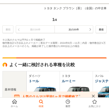
トヨタ タンク ブラウン［茶］（全国）の中古車
1
/4
最初
前の30件
次の30件
最後
※人気のクルマは平均1ヶ月で掲載終了
物件数合計1万台以上のメーカー｜算出データ期間：2024年9月～11月｜内容：物件数合計1万
台以上のメーカーのうち、掲載が終了した物件数が1,000台以上の場合
よく一緒に検討される車種を比較
ダイハツ
トヨタ
スバル
トール
ルーミー
ジャステ
基本情報
※
人気のクルマは平均1ヶ月で掲載終了
在庫が無くなる前にお問い合わせください
ホーム
検索
履歴
お気に入り