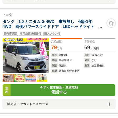
トヨタ
タンク 1.0 カスタム G 4WD 事故無し 保証1年
4WD 両側パワースライドドア LEDヘッドライト ロ
ーダウン プッシュスタート スマートキー デアイサ
販売店保証
車両品質評価書付
購入プラン付
ー アイドリングストップ クルーズコントロール 革
調シートカバー 純正14インチアルミ
支払総額
本体価格
79
69.
0
万円
万円
年式
2016
年
走行
12.6
万km
車検
車検整備付
修復
なし
保証
保証付
整備
法定整備付
住所
北海道札幌市北区
今すぐ在庫確認・見積依頼
無
電話する
料
販売店：
セカンドエスカーズ