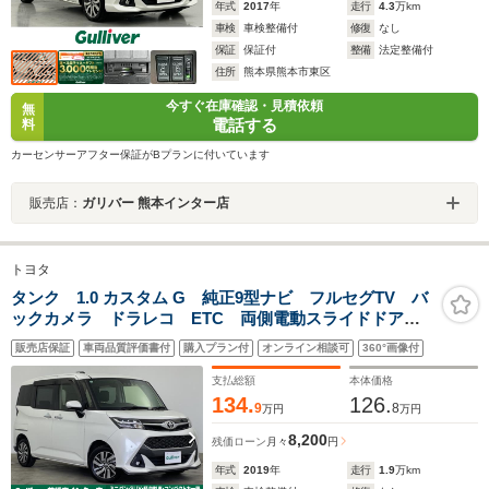
年式
2017
年
走行
4.3
万km
車検
車検整備付
修復
なし
保証
保証付
整備
法定整備付
住所
熊本県熊本市東区
今すぐ在庫確認・見積依頼
無
電話する
料
カーセンサーアフター保証がBプランに付いています
販売店：
ガリバー 熊本インター店
トヨタ
タンク 1.0 カスタム G 純正9型ナビ フルセグTV バ
ックカメラ ドラレコ ETC 両側電動スライドドア
LED オートハイビーム クルーズコントロール 衝突
販売店保証
車両品質評価書付
購入プラン付
オンライン相談可
360°画像付
被害軽減システム ステアリングスイッチ スマートキ
ー 禁煙車
支払総額
本体価格
134.
126.
9
8
万円
万円
8,200
残価ローン
月々
円
年式
2019
年
走行
1.9
万km