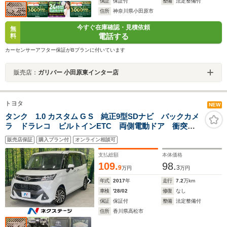
保証
保証付
整備
法定整備付
住所
神奈川県小田原市
今すぐ在庫確認・見積依頼
無
電話する
料
カーセンサーアフター保証がBプランに付いています
販売店：
ガリバー 小田原東インター店
トヨタ
NEW
タンク 1.0 カスタム G S 純正9型SDナビ バックカメ
ラ ドラレコ ビルトインETC 両側電動ドア 衝突被
害軽減装置 禁煙車 コーナーセンサー スマートキ
販売店保証
購入プラン付
オンライン相談可
ー LEDヘッド クルコン 純正15インチアルミ オー
トライト
支払総額
本体価格
109.
98.
9
3
万円
万円
年式
2017
年
走行
7.2
万km
車検
'28/02
修復
なし
保証
保証付
整備
法定整備付
住所
香川県高松市