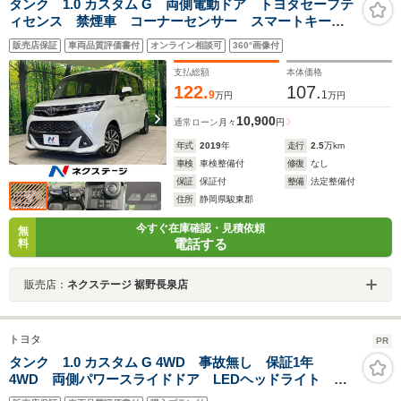
タンク 1.0 カスタム G 両側電動ドア トヨタセーフテ
ィセンス 禁煙車 コーナーセンサー スマートキー
LEDヘッド ビルトインETC クルコン 純正14インチ
販売店保証
車両品質評価書付
オンライン相談可
360°画像付
アルミ オートハイビーム オートライト オートエア
コン CD
支払総額
本体価格
122.
107.
9
1
万円
万円
10,900
通常ローン
月々
円
年式
2019
年
走行
2.5
万km
車検
車検整備付
修復
なし
保証
保証付
整備
法定整備付
住所
静岡県駿東郡
今すぐ在庫確認・見積依頼
無
電話する
料
販売店：
ネクステージ 裾野長泉店
トヨタ
PR
タンク 1.0 カスタム G 4WD 事故無し 保証1年
4WD 両側パワースライドドア LEDヘッドライト ロ
ーダウン プッシュスタート スマートキー デアイサ