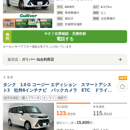
年式
2019
年
走行
4.1
万km
車検
車検整備付
修復
なし
保証
保証付
整備
法定整備付
住所
宮城県宮城郡
今すぐ在庫確認・見積依頼
無
電話する
料
カーセンサーアフター保証がBプランに付いています
販売店：
ガリバー 仙台利府店
トヨタ
NEW
タンク 1.0 G コージー エディション スマートアシス
ト3 社外8インチナビ バックカメラ ETC ドライブ
レコーダー クルーズコントロール シートヒーター
販売店保証
購入プラン付
オンライン相談可
両側パワースライドドア スマートキー オートハイビ
ーム LEDヘッドライト 地デジ
支払総額
本体価格
123.
115.
8
8
万円
万円
15,600
通常ローン
月々
円