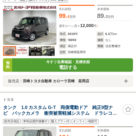
支払総額
本体価格
99.
89.
4
0
万円
万円
12,000
通常ローン
月々
円
年式
2019
年
走行
6.3
万km
車検
'28/02
修復
なし
保証
保証付
整備
法定整備付
住所
宮崎県延岡市
今すぐ在庫確認・見積依頼
無
電話する
料
販売店：
宮崎トヨタ自動車 カローラ宮崎 延岡店
トヨタ
タンク 1.0 カスタム G-T 両側電動ドア 純正9型ナ
ビ バックカメラ 衝突被害軽減システム ドラレコ
シートヒーター コーナーセンサー スマートキー
販売店保証
車両品質評価書付
購入プラン付
オンライン相談可
LEDヘッド ビルトインETC クルコン オートハイビ
ーム 車線逸脱警報
支払総額
本体価格