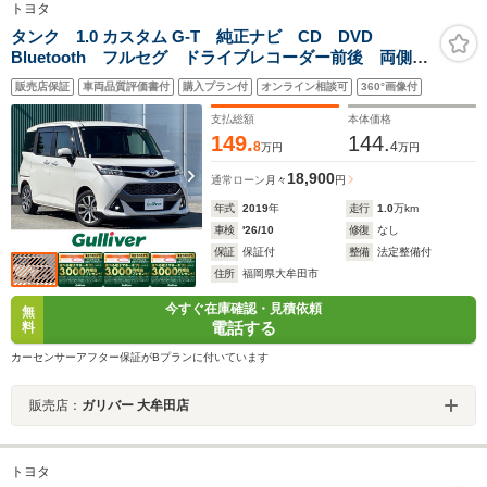
トヨタ
タンク 1.0 カスタム G-T 純正ナビ CD DVD
Bluetooth フルセグ ドライブレコーダー前後 両側パ
ワースライドドア バックカメラ クルーズコントロー
販売店保証
車両品質評価書付
購入プラン付
オンライン相談可
360°画像付
ル 純正フロアマット
支払総額
本体価格
149.
144.
8
4
万円
万円
18,900
通常ローン
月々
円
年式
2019
年
走行
1.0
万km
車検
'26/10
修復
なし
保証
保証付
整備
法定整備付
住所
福岡県大牟田市
今すぐ在庫確認・見積依頼
無
電話する
料
カーセンサーアフター保証がBプランに付いています
販売店：
ガリバー 大牟田店
トヨタ