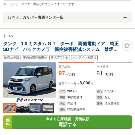
カーセンサーアフター保証がBプランに付いています
販売店：
ガリバー 豊川インター店
トヨタ
タンク 1.0 カスタム G-T ターボ 両側電動ドア 純正
SDナビ バックカメラ 衝突被害軽減システム 禁煙
車 ドラレコ LEDヘッド ビルトインETC クルコ
販売店保証
車両品質評価書付
購入プラン付
オンライン相談可
ン 純正15インチアルミ オートエアコン Bluetooth
支払総額
本体価格
97.
81.
7
9
万円
万円
8,000
通常ローン
月々
円
年式
2017
年
走行
8.1
万km
車検
車検整備付
修復
なし
保証
保証付
整備
法定整備付
住所
静岡県焼津市
今すぐ在庫確認・見積依頼
無
電話する
料