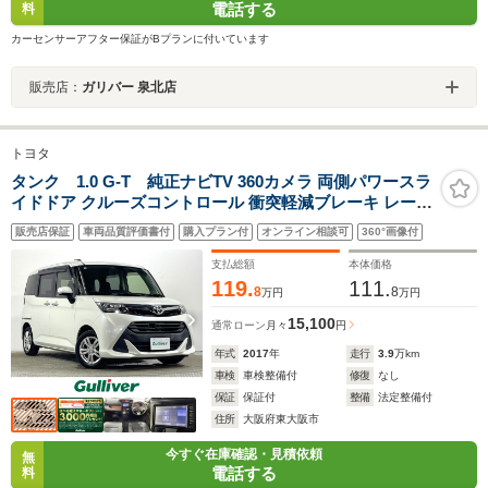
電話する
料
カーセンサーアフター保証がBプランに付いています
販売店：
ガリバー 泉北店
トヨタ
タンク 1.0 G-T 純正ナビTV 360カメラ 両側パワースラ
イドドア クルーズコントロール 衝突軽減ブレーキ レーン
アシスト オートライト スマートキー プッシュスタート
販売店保証
車両品質評価書付
購入プラン付
オンライン相談可
360°画像付
ドライブレコーダー ETC
支払総額
本体価格
119.
111.
8
8
万円
万円
15,100
通常ローン
月々
円
年式
2017
年
走行
3.9
万km
車検
車検整備付
修復
なし
保証
保証付
整備
法定整備付
住所
大阪府東大阪市
今すぐ在庫確認・見積依頼
無
電話する
料