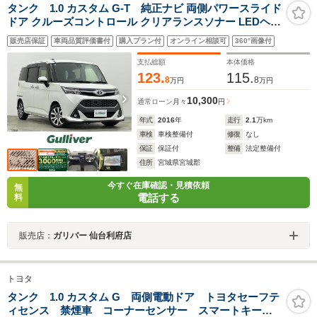
タンク 1.0 カスタム G-T 純正ナビ 両側パワースライド
ドア クルーズコントロール クリアランスソナー LEDヘッ
ドランプ シートヒーター 純正エンジンスターター フロン
販売店保証
車両品質評価書付
購入プラン付
オンライン相談可
360°画像付
トガラス熱線 バックモニター ETC 純正15インチアルミ
禁煙
支払総額
本体価格
123.
115.
8
8
万円
万円
10,300
通常ローン
月々
円
年式
2016
年
走行
2.1
万km
車検
車検整備付
修復
なし
保証
保証付
整備
法定整備付
住所
宮城県宮城郡
今すぐ在庫確認・見積依頼
無
電話する
料
販売店：
ガリバー 仙台利府店
トヨタ
タンク 1.0 カスタム G 両側電動ドア トヨタセーフテ
ィセンス 禁煙車 コーナーセンサー スマートキー