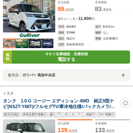
支払総額
本体価格
89.
83.
8
9
万円
万円
11,800
通常ローン
月々
円
年式
2018
年
走行
8.0
万km
車検
'27/08
修復
なし
保証
保証付
整備
法定整備付
住所
高知県高知市
今すぐ在庫確認・見積依頼
無
電話する
料
販売店：
ガリバー 高知中央店
トヨタ
タンク 1.0 G コージー エディション 4WD 純正9型ナ
ビ(NSZT-Y68T)/フルセグTV/寒冷地仕様/バックカメラ/純
正ドライブレコーダー/D・N席シートヒーター/両側パワ
販売店保証
車両品質評価書付
購入プラン付
オンライン相談可
360°画像付
ースライドドア/クルーズコントロール/LEDヘッドライト
支払総額
本体価格
139.
133.
8
4
万円
万円