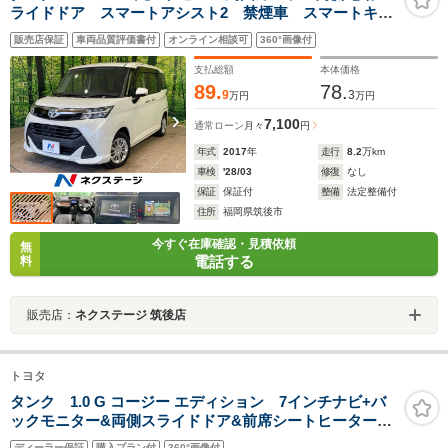
ライドドア スマートアシスト2 禁煙車 スマートキ
ー LEDヘッド ETC クルコン オートライト オー
販売店保証
車両品質評価書付
オンライン相談可
360°画像付
トエアコン Bluetooth再生 ステアリングスイッチ
支払総額
本体価格
89.
78.
9
3
万円
万円
7,100
通常ローン
月々
円
年式
2017
年
走行
8.2
万km
車検
'28/03
修復
なし
保証
保証付
整備
法定整備付
住所
福岡県筑後市
今すぐ在庫確認・見積依頼
無
電話する
料
販売店：
ネクステージ 筑後店
トヨタ
タンク 1.0 G コージー エディション 7インチナビ+バ
ックモニター&両側スライドドア&前席シートヒーター&1
年保証付＼走行距離無制限/
ディーラー保証
購入プラン付
360°画像付