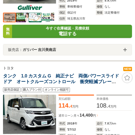
年式
2019
年
走行
5.9
万km
車検
車検整備付
修復
なし
保証
保証付
整備
法定整備付
住所
埼玉県吉川市
今すぐ在庫確認・見積依頼
無
電話する
料
販売店：
ガリバー 吉川美南店
トヨタ
NEW
タンク 1.0 カスタム G 純正ナビ 両側パワースライド
ドア オートクルーズコントロール 衝突軽減ブレー
キ オートハイビーム コーナーセンサー バックカメ
販売店保証
購入プラン付
オンライン相談可
ラ CD DVD BT フルセグ スペアキー LEDヘッ
ドライト
支払総額
本体価格
114.
108.
4
4
万円
万円
14,400
通常ローン
月々
円
年式
2018
年
走行
7.0
万km
車検
'27/12
修復
なし