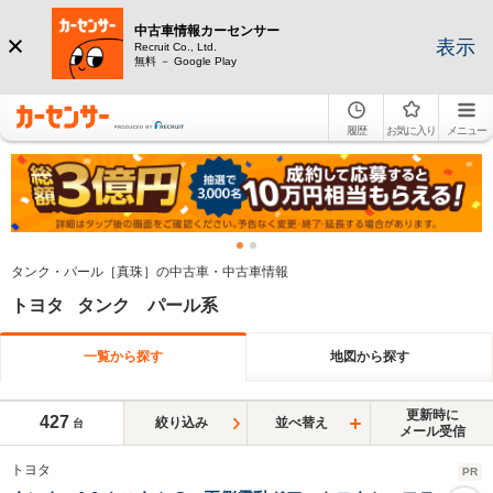
中古車情報カーセンサー
表示
Recruit Co., Ltd.
無料 － Google Play
履歴
お気に入り
メニュー
タンク・パール［真珠］の中古車・中古車情報
トヨタ タンク パール系
一覧から探す
地図から探す
更新時に
427
絞り込み
並べ替え
台
メール受信
トヨタ
PR