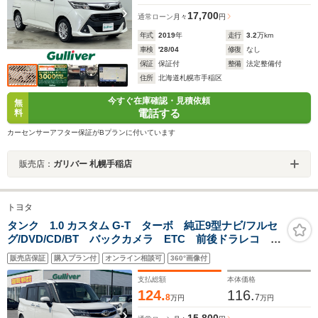
17,700
通常ローン
月々
円
年式
2019
年
走行
3.2
万km
車検
'28/04
修復
なし
保証
保証付
整備
法定整備付
住所
北海道札幌市手稲区
今すぐ在庫確認・見積依頼
無
電話する
料
カーセンサーアフター保証がBプランに付いています
販売店：
ガリバー 札幌手稲店
トヨタ
タンク 1.0 カスタム G-T ターボ 純正9型ナビ/フルセ
グ/DVD/CD/BT バックカメラ ETC 前後ドラレコ デ
ジタルミラー スマートアシスト クルコン ローダウ
販売店保証
購入プラン付
オンライン相談可
360°画像付
ン 両側パワースライド LEDライト フォグ エアロ
パーツ
支払総額
本体価格
124.
116.
8
7
万円
万円
15,800