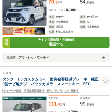
70.
54.
5
8
万円
万円
8,100
通常ローン
月々
円
年式
2019
年
走行
10.0
万km
車検
車検整備付
修復
なし
保証
保証付
整備
法定整備付
住所
和歌山県岩出市
今すぐ在庫確認・見積依頼
無
電話する
料
販売店：
アウトレットワールド
トヨタ
タンク 1.0 カスタム G-T 衝突被害軽減ブレーキ 純正
9型ナビ地デジ バックカメラ スマートキー ETC ク
ルーズコントロール 車線逸脱警報 シートヒーター
ディーラー保証
車両品質評価書付
購入プラン付
360°画像付
ドラレコ 両側電動ドア LEDヘッドライト 横滑防止
装置 ワンオーナー
支払総額
本体価格
111.
99.
9
8
万円
万円
13,700