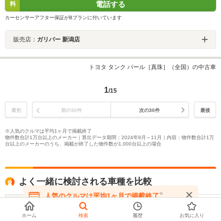
電話する
料
カーセンサーアフター保証がBプランに付いています
販売店：
ガリバー 新潟店
トヨタ タンク パール［真珠］（全国）の中古車
1
/15
最初
前の30件
次の30件
最後
※人気のクルマは平均1ヶ月で掲載終了
物件数合計1万台以上のメーカー｜算出データ期間：2024年9月～11月｜内容：物件数合計1万
台以上のメーカーのうち、掲載が終了した物件数が1,000台以上の場合
よく一緒に検討される車種を比較
※
人気のクルマは平均1ヶ月で掲載終了
在庫が無くなる前にお問い合わせください
ダイハツ
トヨタ
スバル
トール
ルーミー
ジャステ
ホーム
検索
履歴
お気に入り