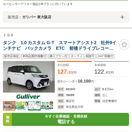
カーセンサーアフター保証がBプランに付いています
販売店：
ガリバー 東大阪店
トヨタ
タンク 1.0 カスタム G-T スマートアシスト2 社外9イ
ンチナビ バックカメラ ETC 前後ドライブレコーダ
ー クルーズコントロール 両側パワースライドドア
販売店保証
車両品質評価書付
購入プラン付
オンライン相談可
360°画像付
純正アルミホイール スマートキー オートハイビー
ム LEDヘッドライト
支払総額
本体価格
127.
122.
8
4
万円
万円
16,100
通常ローン
月々
円
年式
2019
年
走行
5.1
万km
車検
'26/09
修復
なし
保証
保証付
整備
法定整備付
住所
埼玉県吉川市
今すぐ在庫確認・見積依頼
無
電話する
料