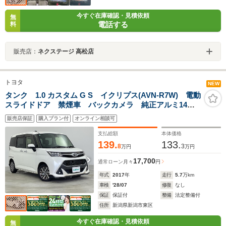
今すぐ在庫確認・見積依頼
無
電話する
料
販売店：
ネクステージ 高松店
トヨタ
NEW
タンク 1.0 カスタム G S イクリプス(AVN-R7W) 電動
スライドドア 禁煙車 バックカメラ 純正アルミ14イ
ンチ LEDオートヘッドライト シートヒーター(D+N
販売店保証
購入プラン付
オンライン相談可
席) クルーズコントロール スマートキー
支払総額
本体価格
139.
133.
8
3
万円
万円
17,700
通常ローン
月々
円
年式
2017
年
走行
5.7
万km
車検
'28/07
修復
なし
保証
保証付
整備
法定整備付
住所
新潟県新潟市東区
今すぐ在庫確認・見積依頼
無