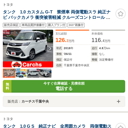
トヨタ
タンク 1.0 カスタム G-T 禁煙車 両側電動スラ 純正ナ
ビ バックカメラ 衝突被害軽減 クルーズコントロール フ
ルセグTV シートヒーター スマートキー
販売店保証
車両品質評価書付
購入プラン付
360°画像付
支払総額
本体価格
126.
116.
3
4
万円
万円
年式
2018
年
走行
4.8
万km
車検
'26/11
修復
なし
保証
保証付
整備
法定整備付
住所
千葉県千葉市中央区
今すぐ在庫確認・見積依頼
無
電話する
料
販売店：
カーチス千葉中央
トヨタ
タンク 1.0 G S 純正ナビ 全周囲カメラ 両側電動ス