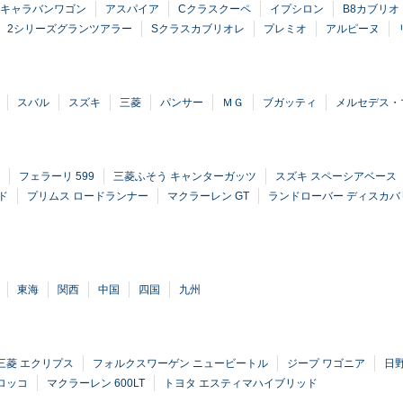
50キャラバンワゴン
アスパイア
Cクラスクーペ
イプシロン
B8カブリオ
2シリーズグランツアラー
Sクラスカブリオレ
プレミオ
アルピーヌ
スバル
スズキ
三菱
パンサー
ＭＧ
ブガッティ
メルセデス・
フェラーリ 599
三菱ふそう キャンターガッツ
スズキ スペーシアベース
ド
プリムス ロードランナー
マクラーレン GT
ランドローバー ディスカバ
東海
関西
中国
四国
九州
三菱 エクリプス
フォルクスワーゲン ニュービートル
ジープ ワゴニア
日
ロッコ
マクラーレン 600LT
トヨタ エスティマハイブリッド