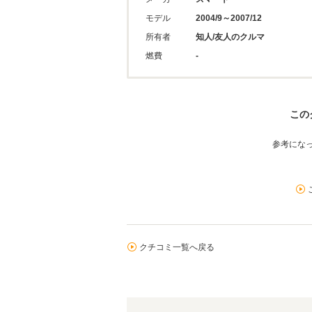
モデル
2004/9～2007/12
所有者
知人/友人のクルマ
燃費
-
この
参考にな
クチコミ一覧へ戻る