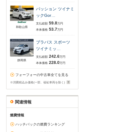
パッション ツイナミ
ックGor…
59.8
支払総額
万円
和歌山県
53.7
本体価格
万円
ブラバス スポーツ
ツイナミッ…
242.6
支払総額
万円
静岡県
228.0
本体価格
万円
フォーフォーの中古車全てを見る
※消費税込み価格(一部、福祉車両を除く)
関連情報
燃費情報
ハッチバックの燃費ランキング