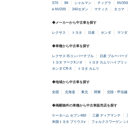
S70
98
シャルマン
ティグラ
NV3
e-NV200
340セダン
マティス
タコマ
◆メーカーから中古車を探す
レクサス
トヨタ
日産
ホンダ
マツダ
◆車種から中古車を探す
レクサス ISコンバーチブル
日産 ブルーバード
トヨタ マークXジオ
トヨタ カムリハイブリッ
ホンダ CR-X
トヨタ カムリ
◆地域から中古車を探す
全国
北海道
東北
関東
北陸・甲信越
◆掲載物件の車種から中古車販売店を探す
ケータハム セブン480
三菱 ディアマンテ
米国トヨタ プリウスv
フォルクスワーゲン シ