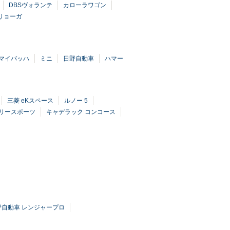
DBSヴォランテ
カローラワゴン
リョーガ
マイバッハ
ミニ
日野自動車
ハマー
三菱 eKスペース
ルノー 5
リースポーツ
キャデラック コンコース
野自動車 レンジャープロ