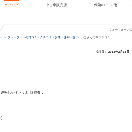
カタログ
中古車販売店
保険/ローン/他
フォーフォーの
ー
フォーフォーの口コミ・クチコミ・評価・評判一覧
いこさんの車クチコミ
投稿日：
2013年2月15日
2
-
運転しやすさ：
維持費：
く