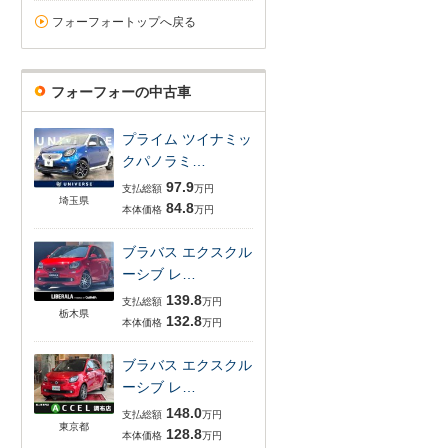
フォーフォートップへ戻る
フォーフォーの中古車
プライム ツイナミッ
クパノラミ…
97.9
支払総額
万円
埼玉県
84.8
本体価格
万円
ブラバス エクスクル
ーシブ レ…
139.8
支払総額
万円
栃木県
132.8
本体価格
万円
ブラバス エクスクル
ーシブ レ…
148.0
支払総額
万円
東京都
128.8
本体価格
万円