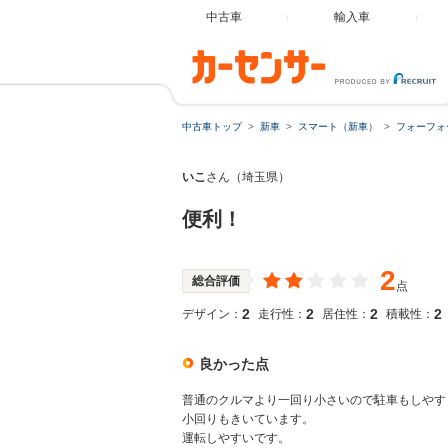
中古車
輸入車
中古車トップ
新車
スマート（新車）
フォーフォ
いこ
さん（埼玉県）
便利！
2
総合評価
点
2
2
2
2
デザイン：
走行性：
居住性：
積載性：
良かった点
普通のクルマより一回り小さいので駐車もしやす
小回りもきいています。
運転しやすいです。