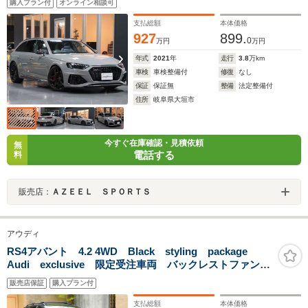
購入プラン付
オンライン相談可
リパ- Bang&Olufsen 黒革シ-トH CarPlayナビ/TV/360カ
メラ ドラレコ 4WD 450ps
支払総額
本体価格
927
899.
0
万円
万円
年式
2021
年
走行
3.8
万km
車検
車検整備付
修復
なし
保証
保証無
整備
法定整備付
住所
岐阜県大垣市
今すぐ在庫確認・見積依頼
無
電話する
料
販売店：
ＡＺＥＥＬ ＳＰＯＲＴＳ
アウディ
RS4アバント 4.2 4WD Black styling package
Audi exclusive 限定受注車両 バックレストファント
ムブラックRS専用バケットシート ピアノブラックデコ
販売店保証
購入プラン付
ラティブパネル RSチタンドアミラー
支払総額
本体価格