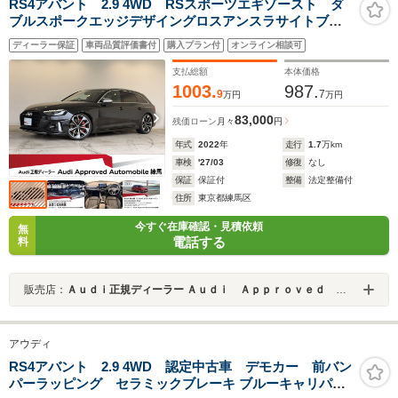
RS4アバント 2.9 4WD RSスポーツエギゾースト ダ
ブルスポークエッジデザイングロスアンスラサイトブラ
ックAW レッドキャリパー TVチューナー サラウンド
ディーラー保証
車両品質評価書付
購入プラン付
オンライン相談可
ビューカメラ スマートフォンワイヤレスチャージン
グ 認定中古車
支払総額
本体価格
1003.
987.
9
7
万円
万円
83,000
残価ローン
月々
円
年式
2022
年
走行
1.7
万km
車検
'27/03
修復
なし
保証
保証付
整備
法定整備付
住所
東京都練馬区
今すぐ在庫確認・見積依頼
無
電話する
料
販売店：
Ａｕｄｉ正規ディーラー Ａｕｄｉ Ａｐｐｒｏｖｅｄ Ａｕｔｏｍｏｂｉｌｅ練馬
アウディ
RS4アバント 2.9 4WD 認定中古車 デモカー 前バン
パーラッピング セラミックブレーキ ブルーキャリパー