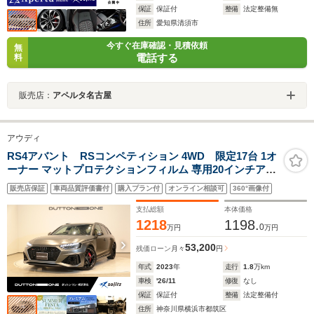
保証
保証付
整備
法定整備無
住所
愛知県清須市
今すぐ在庫確認・見積依頼
無
電話する
料
販売店：
アペルタ名古屋
アウディ
RS4アバント RSコンペティション 4WD 限定17台 1オ
ーナー マットプロテクションフィルム 専用20インチアル
ミホイール マットカーボンエクステリアパッケージ コン
販売店保証
車両品質評価書付
購入プラン付
オンライン相談可
360°画像付
フォートパッケージ ブラックAudiRings RSスポーツエキ
ゾーストプラス シートヒーター
支払総額
本体価格
1218
1198.
0
万円
万円
53,200
残価ローン
月々
円
年式
2023
年
走行
1.8
万km
車検
'26/11
修復
なし
保証
保証付
整備
法定整備付
住所
神奈川県横浜市都筑区