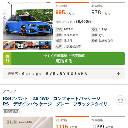
リッシュ レッドキャリパー カーボンエンジンカバー
支払総額
本体価格
995.
978.
2
0
万円
万円
38,400
残価ローン
月々
円
年式
2021
年
走行
1.7
万km
車検
車検整備付
修復
なし
保証
保証付
整備
法定整備付
住所
大阪府松原市
今すぐ在庫確認・見積依頼
無
電話する
料
販売店：
Ｇａｒａｇｅ ＥＶＥ．ＲＹＮ ＯＳＡＫＡ
アウディ
RS4アバント 2.9 4WD コンフォートパッケージ
RS デザインパッケージ グレー ブラックスタイリン
グパッケージ RSスポーツエキゾーストシステム デコ
販売店保証
ラティブパネル カーボンツイル TV カラードブレー
キキャリパーレッド
支払総額
本体価格
1115.
1099.
7
9
万円
万円