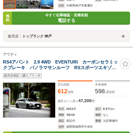
住所
兵庫県神戸市東灘区
今すぐ在庫確認・見積依頼
無
電話する
料
販売店：
トップランク 神戸
アウディ
RS4アバント 2.9 4WD EVENTURI カーボンセラミッ
クブレーキ パノラマサンルーフ RSスポーツエキゾー
スト カーボンインテリアトリム
販売店保証
購入プラン付
支払総額
本体価格
612
598.
0
万円
万円
47,200
通常ローン
月々
円
年式
2021
年
走行
8.9
万km
車検
'26/10
修復
なし
保証
保証付
整備
法定整備付
住所
福岡県福岡市中央区