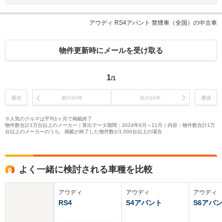
アウディ RS4アバント 禁煙車（全国）の中古車
物件更新時にメールを受け取る
1
/1
最初
前の30件
次の30件
最後
※人気のクルマは平均1ヶ月で掲載終了
物件数合計1万台以上のメーカー｜算出データ期間：2024年9月～11月｜内容：物件数合計1万
台以上のメーカーのうち、掲載が終了した物件数が1,000台以上の場合
よく一緒に検討される車種を比較
アウディ
アウディ
アウディ
RS4
S4アバント
S6アバ