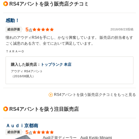
RS4アバントを扱う販売店クチコミ
感動！
5
総合評価
2016/08/23投稿
点
憧れのアウディRS4を手にし、かなり興奮しています。 販売店の担当者もす
ごく誠意のある方で、全てにおいて満足しています。
ＴＡＲＡーＯ
購入した販売店：
トップランク 本店
アウディ RS4アバント
（2016/08購入）
RS4アバントを扱う販売店クチコミをもっと見る
RS4アバントを扱う注目販売店
Ａｕｄｉ京都南
5
総合評価
点
Audi正規ディーラー Audi Kyoto Minami