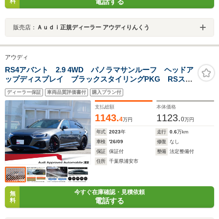
電話する
料
販売店：
Ａｕｄｉ正規ディーラー アウディりんくう
アウディ
RS4アバント 2.9 4WD パノラマサンルーフ ヘッドア
ップディスプレイ ブラックスタイリングPKG RSスポ
ーツエキゾースト RSデザインPKGレッド パークアシ
ディーラー保証
車両品質評価書付
購入プラン付
スト キャリパーレッド プライバシーガラス TV
支払総額
本体価格
1143.
1123.
4
0
万円
万円
年式
2023
年
走行
0.6
万km
車検
'26/09
修復
なし
保証
保証付
整備
法定整備付
住所
千葉県浦安市
今すぐ在庫確認・見積依頼
無
電話する
料