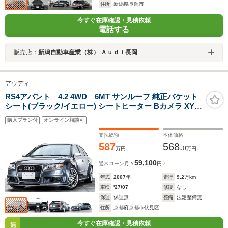
住所
新潟県長岡市
今すぐ在庫確認・見積依頼
電話する
販売店：
新潟自動車産業（株） Ａｕｄｉ長岡
アウディ
RS4アバント 4.2 4WD 6MT サンルーフ 純正バケット
シート(ブラック/イエロー) シートヒーター Bカメラ XYZ
車高調 スエードステアリング 社外スタビライザー マフラ
購入プラン付
オンライン相談可
ーバルブコントロール
支払総額
本体価格
587
568.
0
万円
万円
59,100
通常ローン
月々
円
年式
2007
年
走行
9.2
万km
車検
'27/07
修復
なし
保証
保証無
整備
法定整備無
住所
京都府京都市伏見区
今すぐ在庫確認・見積依頼
無