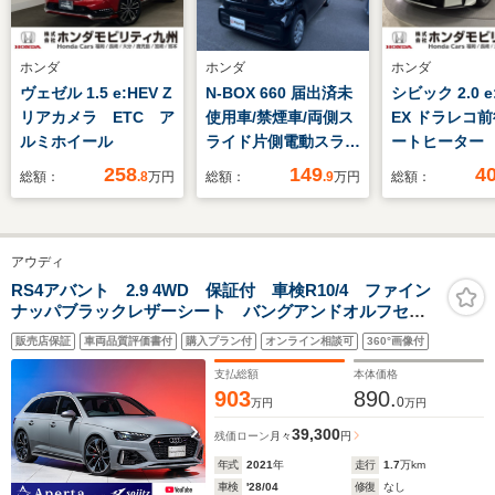
ホンダ
ホンダ
ホンダ
ヴェゼル 1.5 e:HEV Z
N-BOX 660 届出済未
シビック 2.0 e
リアカメラ ETC ア
使用車/禁煙車/両側ス
EX ドラレコ
ルミホイール
ライド片側電動スライ
ートヒーター 
ドドア/シートヒータ
258
149
4
総額：
.8
万円
総額：
.9
万円
総額：
ー/衝突軽減ブレーキ/
コーナーセンサー/電
子パーキングブレー
アウディ
キ/オートエアコン/オ
ートクルーズコントロ
RS4アバント 2.9 4WD 保証付 車検R10/4 ファイン
ナッパブラックレザーシート バングアンドオルフセン
ール/レーンキープ機
オーディオ マトリクスLEDヘッドライト 20インチア
能
販売店保証
車両品質評価書付
購入プラン付
オンライン相談可
360°画像付
ルミ レッドキャリパー バーチャルコックピット パ
ークアシストパッケージ
支払総額
本体価格
903
890.
0
万円
万円
39,300
残価ローン
月々
円
年式
2021
年
走行
1.7
万km
車検
'28/04
修復
なし