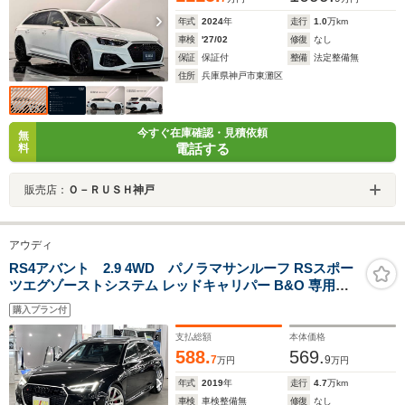
年式
2024
年
走行
1.0
万km
車検
'27/02
修復
なし
保証
保証付
整備
法定整備無
住所
兵庫県神戸市東灘区
今すぐ在庫確認・見積依頼
無
電話する
料
販売店：
Ｏ－ＲＵＳＨ神戸
アウディ
RS4アバント 2.9 4WD パノラマサンルーフ RSスポー
ツエグゾーストシステム レッドキャリパー B&O 専用レ
ザー 前後シートヒーター HUD バーチャルコックピット
購入プラン付
パークアシスト サラウンドビュー マトリクスLED MMIナ
ビ ETC2.0
支払総額
本体価格
588.
569.
7
9
万円
万円
年式
2019
年
走行
4.7
万km
車検
車検整備無
修復
なし