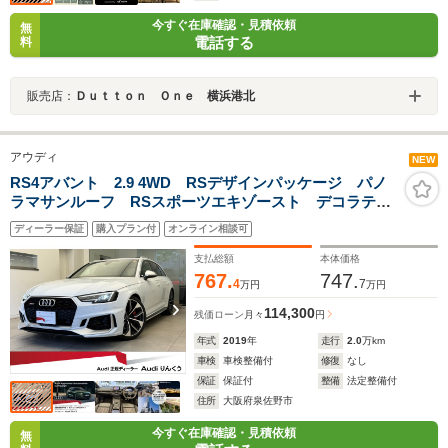
今すぐ在庫確認・見積依頼
無
電話する
料
販売店：
Ｄｕｔｔｏｎ Ｏｎｅ 横浜港北
アウディ
NEW
RS4アバント 2.9 4WD RSデザインパッケージ パノ
ラマサンルーフ RSスポーツエキゾースト デコラティ
ブパネルカーボン アシスタンスパッケージ OP20イン
ディーラー保証
購入プラン付
オンライン相談可
チAW レッドキャリパー プライバシーガラス フルセ
グTV 全周囲カメラ 認中
支払総額
本体価格
767.
747.
4
7
万円
万円
114,300
残価ローン
月々
円
年式
2019
年
走行
2.0
万km
車検
車検整備付
修復
なし
保証
保証付
整備
法定整備付
住所
大阪府泉佐野市
今すぐ在庫確認・見積依頼
無