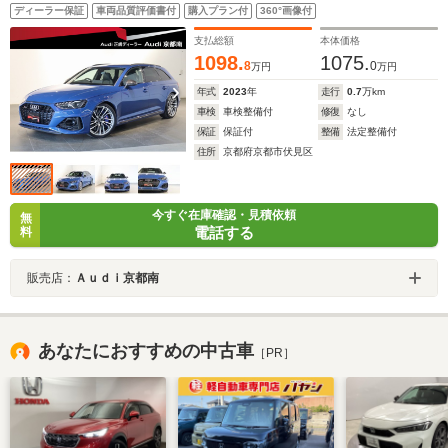
カーボンスタイリングPKG パノラマSR RSスポーツエキ
ディーラー保証
車両品質評価書付
購入プラン付
360°画像付
ゾースト TVチューナー ヘッドアップディスプレイ プラ
イバシーガラス
支払総額
本体価格
1098.
1075.
8
0
万円
万円
年式
2023
年
走行
0.7
万km
車検
車検整備付
修復
なし
保証
保証付
整備
法定整備付
住所
京都府京都市伏見区
今すぐ在庫確認・見積依頼
無
電話する
料
販売店：
Ａｕｄｉ京都南
あなたにおすすめの中古車
［PR］