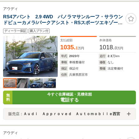
アウディ
RS4アバント 2.9 4WD パノラマサンルーフ・サラウン
ドビューカメラ/パークアシスト・RSスポーツエキゾース
ト・プライバシーガラス・ブレーキキャリパー レッド・
ディーラー保証
購入プラン付
シートヒーター (フロント/リヤ)・スマートフォンワイヤ
レスチャージング
支払総額
本体価格
1035.
1018.
1
0
万円
万円
年式
2023
年
走行
2.3
万km
車検
車検整備付
修復
なし
保証
保証付
整備
法定整備付
住所
兵庫県西宮市
今すぐ在庫確認・見積依頼
無
電話する
料
販売店：
Ａｕｄｉ Ａｐｐｒｏｖｅｄ Ａｕｔｏｍｏｂｉｌｅ西宮
アウディ