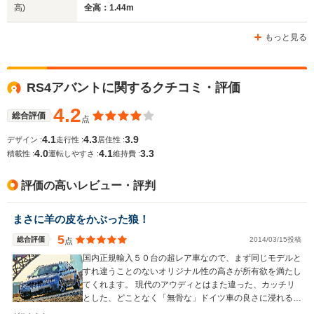
高)
全高：1.44m
もっと見る
RS4アバントに関するクチコミ・評価
4.2
総合評価
点
4.1
4.3
3.9
デザイン :
走行性 :
居住性 :
4.0
4.1
3.3
積載性 :
運転しやすさ :
維持費 :
評価の高いレビュー・評判
まさに羊の皮をかぶった狼！
5
総合評価
2014/03/15投稿
点
国内正規輸入５０台の超レア車なので、まず同じモデルと
すれ違うことのないオリジナル性の高さが所有欲を満たし
てくれます。 現代のアウディとはまた違った、カッチリ
とした、どことなく「無骨な」ドイツ車の良さに浸れる車
ではないでしょうか！