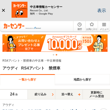
中古車情報カーセンサー
表示
Recruit Co., Ltd.
無料 － Google Play
履歴
お気に入り
メニュー
RS4アバント・禁煙車の中古車・中古車情報
アウディ RS4アバント 禁煙車
一覧から探す
地図から探す
更新時に
24
絞り込み
並べ替え
台
メール受信
アウディ