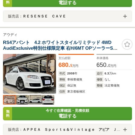
電話する
料
販売店：
ＲＥＳＥＮＳＥ ＣＡＶＥ
アウディ
RS4アバント 4.2 ホワイトスタイルリミテッド 4WD
AudiExclusive特別仕様限定車 右H/6MT OPソーラーSR
ホワイトスタイルLTD(ホワイトFグリル&サイドモール/チ
支払総額
本体価格
タンルックドアミラー&マフラー/マットグレー19AW/ス
680.
650.
ポーツサスペンション+/RS4ロゴ黒革バケットシート)
5
0
万円
万円
年式
2008
年
走行
6.3
万km
車検
車検整備無
修復
なし
保証
保証無
整備
法定整備無
住所
東京都板橋区
今すぐ在庫確認・見積依頼
無
電話する
料
販売店：
ＡＰＰＥＡ Ｓｐｏｒｔｓ＆Ｖｉｎｔａｇｅ アピア ＪＵ適正販売店