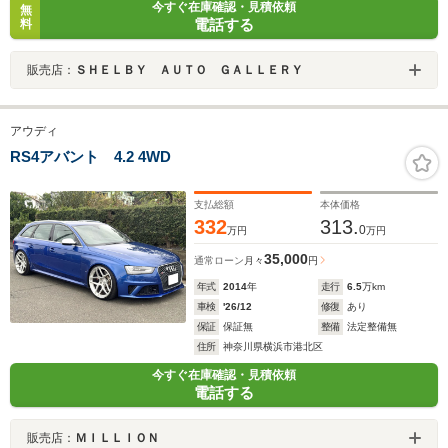
今すぐ在庫確認・見積依頼
無
電話する
料
販売店：
ＳＨＥＬＢＹ ＡＵＴＯ ＧＡＬＬＥＲＹ
アウディ
RS4アバント 4.2 4WD
支払総額
本体価格
332
313.
0
万円
万円
35,000
通常ローン
月々
円
年式
2014
年
走行
6.5
万km
車検
'26/12
修復
あり
保証
保証無
整備
法定整備無
住所
神奈川県横浜市港北区
今すぐ在庫確認・見積依頼
電話する
販売店：
ＭＩＬＬＩＯＮ