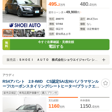
495.
480.
2
0
万円
万円
49,900
通常ローン
月々
円
年式
2007
年
走行
20.2
万km
車検
'27/02
修復
なし
保証
保証付
整備
法定整備付
住所
愛知県あま市
今すぐ在庫確認・見積依頼
無
電話する
料
販売店：
ＳＨＯＥＩ ＡＵＴＯ 株式会社ショウエイジャパン ショウエイオート
アウディ
RS4アバント 2.9 4WD CS認定5A/左H/パノラマサンル
ーフ/カーボンスタイリング/シートヒーター/ブラックエン
ブレム/マトリクスLEDライト/バング&オルフセ
販売店保証
車両品質評価書付
購入プラン付
ン/ACC/LKA/BSM/バーチャルコックピット/MMIナ
ビ/DRC付スポーツサス/20インチAW
支払総額
本体価格
1160
1150.
0
万円
万円