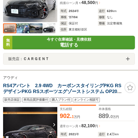
48,500
残価ローン
月々
円
年式
2024
年
走行
620
km
車検
'27/04
修復
なし
保証
保証付
整備
法定整備無
住所
東京都杉並区
今すぐ在庫確認・見積依頼
無
電話する
料
販売店：
ＣＡＲＧＥＮＴ
アウディ
RS4アバント 2.9 4WD カーボンスタイリングPKG RS
デザインPKG RSスポーツエグゾーストシステム OP20イ
ンチブラックAW レッドキャリパー パノラマSR カーボン
販売店保証
車両品質評価書付
購入プラン付
オンライン相談可
インテリアトリム TVチューナー パークアシストPKG ブ
ラックAudiリング
支払総額
本体価格
902.
889.
1
0
万円
万円
82,100
通常ローン
月々
円
年式
2021
年
走行
2.4
万km