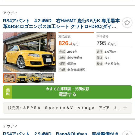
アウディ
RS4アバント 4.2 4WD 右H&6MT 走行3.6万K 専用黒本
革&RS4ロゴエンボス加工シート クワトロ+DRC(ダイナ
ミック・ライド・コントロール)純正OPソーラーSR カー
支払総額
本体価格
ボントリム カロッツェリアナビ/TV/Bカメラ/Bluetooth接
826.
795.
続 Fドラレコ
4
0
万円
万円
年式
2008
年
走行
3.6
万km
車検
車検整備無
修復
なし
保証
保証無
整備
法定整備無
住所
東京都板橋区
今すぐ在庫確認・見積依頼
無
電話する
料
販売店：
ＡＰＰＥＡ Ｓｐｏｒｔｓ＆Ｖｉｎｔａｇｅ アピア ＪＵ適正販売店
アウディ
RS4アバント 2.9 4WD Bang&Olufsen 車検整備付き