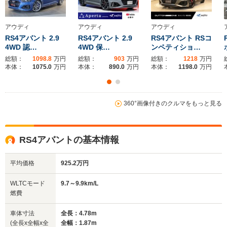
全幅
全幅
全
サイズ
1.83m
1.84m～1.85m
1.
全長
全長
(全長x全幅x全高)
4.59m
4.75m～4.77m
4.
アウディ
アウディ
アウディ
RS4アバント 2.9
RS4アバント 2.9
RS4アバント RSコ
4WD 認…
4WD 保…
ンペティショ…
総額：
1098.8
万円
総額：
903
万円
総額：
1218
万円
ホイールベース
ホイールベース
ホイー
本体：
1075.0
万円
本体：
890.0
万円
本体：
1198.0
万円
-m
-m
10.6～11.0km/L
└市街地:7.1～
9.5～9.8k
360°画像付きのクルマをもっと見る
7.5km/L
└市街地:6.
WLTCモード
-
└郊外:10.8～
└郊外:9.5
燃費
11.3km/L
└高速道路:
RS4アバントの基本情報
└高速道路:13.2～
12.0km/L
13.7km/L
平均価格
925.2万円
排気量
4163cc
2994cc
2893cc
WLTCモード
9.7～9.9km/L
駆動方式
4WD
4WD
4WD
燃費
車体寸法
全長：4.78m
(全長x全幅x全
全幅：1.87m