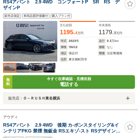
RS4アバント 2.9 4WD コンフォートP SR RS デ
ザインP
販売店保証
車両品質評価書付
購入プラン付
支払総額
本体価格
1195.
1179.
4
9
万円
万円
年式
2023
年
走行
0.3
万km
車検
'26/12
修復
なし
保証
保証付
整備
法定整備無
住所
東京都町田市
今すぐ在庫確認・見積依頼
無
電話する
料
販売店：
Ｏ－ＲＵＳＨ東名横浜
アウディ
RS4アバント 2.9 4WD 後期 カ-ボンスタイリング&イ
ンテリアPKG 禁煙 無鈑金 RSエキゾ-スト RSデザイン
PKG フラットボトムステア 黒Audiリング/20AW/赤キャ