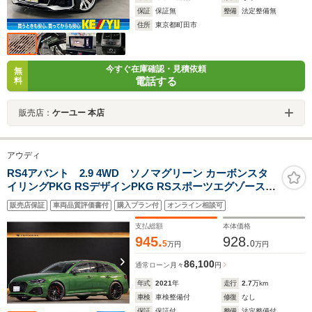
保証
保証無
整備
法定整備無
住所
東京都町田市
今すぐ在庫確認・見積依頼
無
電話する
料
販売店：
ケーユー 本店
アウディ
RS4アバント 2.9 4WD ソノマグリーン カーボンスタ
イリングPKG RSデザインPKG RSスポーツエグゾースト
OP20インチブラックAW レッドキャリパー パノラマサン
販売店保証
車両品質評価書付
購入プラン付
オンライン相談可
ルーフ TVチューナー ブラックAudiリング カーボンイン
テリア パークアシスト
支払総額
本体価格
945.
928.
5
0
万円
万円
86,100
通常ローン
月々
円
年式
2021
年
走行
2.7
万km
車検
車検整備付
修復
なし
保証
保証付
整備
法定整備付