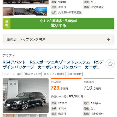
車検
'26/10
修復
なし
保証
保証付
整備
法定整備付
住所
兵庫県神戸市東灘区
今すぐ在庫確認・見積依頼
無
電話する
料
販売店：
トップランク 神戸
アウディ
RS4アバント RSスポーツエキゾーストシステム RSデ
ザインパッケージ カーボンエンジンカバー カーボン
スタイリングパッケージ(グロスブラック) プライバシー
ディーラー保証
購入プラン付
オンライン相談可
360°画像付
ガラス
支払総額
本体価格
723.
710.
9
0
万円
万円
69,900
残価ローン
月々
円
年式
2020
年
走行
5.1
万km
車検
'27/04
修復
なし
保証
保証付
整備
法定整備付