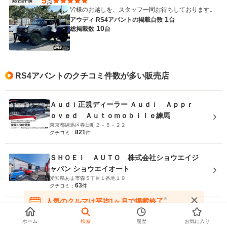
5
総合評価
点
皆様のお越しを、スタッフ一同お待ちしております。
1
アウディ RS4アバントの
掲載台数
台
10
総掲載数
台
RS4アバントのクチコミ件数が多い販売店
Ａｕｄｉ正規ディーラー Ａｕｄｉ Ａｐｐｒ
ｏｖｅｄ Ａｕｔｏｍｏｂｉｌｅ練馬
東京都練馬区春日町２－５－２２
821
クチコミ：
件
ＳＨＯＥＩ ＡＵＴＯ 株式会社ショウエイジ
ャパン ショウエイオート
愛知県あま市森５丁目１番地１９
63
クチコミ：
件
※
人気のクルマは平均1ヶ月で掲載終了
在庫が無くなる前にお問い合わせください
ページトップへ
ホーム
検索
履歴
お気に入り