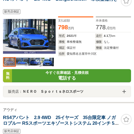
販売店保証
支払総額
本体価格
798
778.
0
万円
万円
年式
2021
年
走行
4.1
万km
車検
車検整備無
修復
なし
保証
保証付
整備
法定整備付
住所
愛知県名古屋市中川区
今すぐ在庫確認・見積依頼
無
電話する
料
販売店：
ＮＥＲＯ Ｓｐｏｒｔｓネロスポーツ
アウディ
RS4アバント 2.9 4WD 25イヤーズ 35台限定車 ノガ
ロブルー RSスポーツエキゾーストシステム 20インチ 5ア
ームフラッグデザイングロスアンスラサイト/ブラックポ
販売店保証