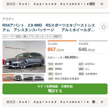
販売店：
Ａｕｄｉ Ａｐｐｒｏｖｅｄ Ａｕｔｏｍｏｂｉｌｅ浦安
アウディ
RS4アバント 2.9 4WD RSスポーツエキゾーストシス
テム アシスタンスパッケージ アルミホイールダブ
ルスポークエッジデザイングロスアンスラサイトブラッ
ディーラー保証
購入プラン付
オンライン相談可
クポリッシュト
支払総額
本体価格
657.
648.
3
0
万円
万円
68,900
残価ローン
月々
円
年式
2019
年
走行
4.5
万km
車検
'28/02
修復
なし
保証
保証付
整備
法定整備付
住所
神奈川県横浜市青葉区
今すぐ在庫確認・見積依頼
電話する
販売店：
Ａｕｄｉ Ａｐｐｒｏｖｅｄ Ａｕｔｏｍｏｂｉｌｅ 横浜青葉