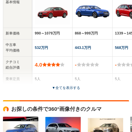
基本情報
新車価格
990～1079万円
868～999万円
1339～1
中古車
532万円
443.1万円
568万円
平均価格
クチコミ
4.0
-
-
総合評価
乗車定員
5人
5人
5人
▼
全てを表示する
ドア数
4ドア
5ドア
5ドア
全高
全高
全
お探しの条件で360°画像付きのクルマ
1.41m～1.42m
1.44m
1.