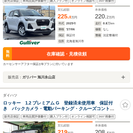
販売店保証
車両品質評価書付
購入プラン付
オンライン相談可
360°画像付
機能/車線逸脱警報機能/車線逸脱
支払総額
本体価格
225.
220.
8
2
万円
万円
年式
2025
年
走行
0.8
万km
車検
'27/06
修復
なし
保証
保証付
整備
法定整備付
住所
北海道旭川市
無
在庫確認・見積依頼
料
カーセンサーアフター保証がBプランに付いています
販売店：
ガリバー 旭川永山店
ダイハツ
ロッキー 1.2 プレミアム G 登録済未使用車 保証付
き バックカメラ・電動パーキング・クルーズコントロ
ール・シートヒーター・コーナーセンサー・USB電源・
販売店保証
車両品質評価書付
購入プラン付
オンライン相談可
360°画像付
衝突軽減装置・LEDヘッドライト・スマートキー・オー
トエアコン
支払総額
本体価格
219
208.