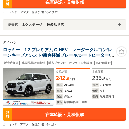
無
在庫確認・見積依頼
料
カーセンサーアフター保証が付けられます
販売店：
ネクステージ 土岐多治見店
ダイハツ
ロッキー 1.2 プレミアム G HEV レーダークルコン/レ
ーンキープアシスト/衝突軽減ブレーキ/シートヒーター/電
動パーキングブレーキ/LEDヘッドライト/オートハイビー
販売店保証
車両品質評価書付
購入プラン付
オンライン相談可
360°画像付
ム/スマートキー/プッシュスタート/オートエアコン/オー
トライト/純正17インチAW
支払総額
本体価格
242.
235.
8
5
万円
万円
年式
2024
年
走行
2.4
万km
車検
'27/11
修復
なし
保証
保証付
整備
法定整備付
住所
福岡県福岡市東区
無
在庫確認・見積依頼
料
カーセンサーアフター保証が付けられます