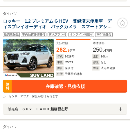
ダイハツ
ロッキー 1.2 プレミアム G HEV 登録済未使用車 デ
ィスプレイオーディオ バックカメラ スマートアシス
ト レーダークルーズ コーナーセンサー シートヒー
販売店保証
車両品質評価書付
購入プラン付
オンライン相談可
360°画像付
ター LEDヘッド 純正17インチアルミ フルセグ
Bluetooth接続
支払総額
本体価格
262.
250.
9
4
万円
万円
年式
2026
年
走行
10
km
車検
'29/03
修復
なし
保証
保証付
整備
法定整備無
住所
千葉県船橋市
無
在庫確認・見積依頼
料
カーセンサーアフター保証が付けられます
販売店：
ＳＵＶ ＬＡＮＤ 船橋習志野
ダイハツ