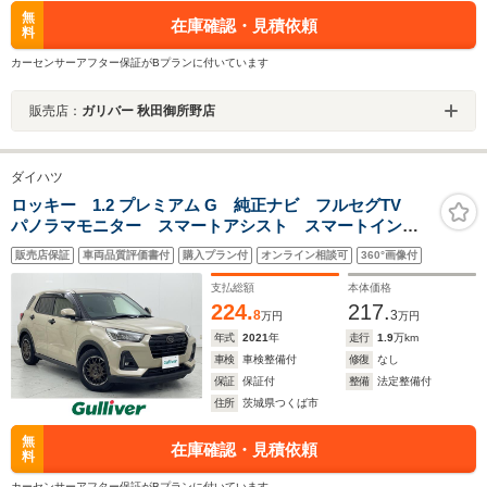
無
在庫確認・見積依頼
料
カーセンサーアフター保証がBプランに付いています
販売店：
ガリバー 秋田御所野店
ダイハツ
ロッキー 1.2 プレミアム G 純正ナビ フルセグTV
パノラマモニター スマートアシスト スマートインナ
ーミラー(ドラレコ内蔵) コーナーセンサー ETC ハー
販売店保証
車両品質評価書付
購入プラン付
オンライン相談可
360°画像付
フレザーシート シートヒーター アダプティブクルー
ズコントロール
支払総額
本体価格
224.
217.
8
3
万円
万円
年式
2021
年
走行
1.9
万km
車検
車検整備付
修復
なし
保証
保証付
整備
法定整備付
住所
茨城県つくば市
無
在庫確認・見積依頼
料
カーセンサーアフター保証がBプランに付いています