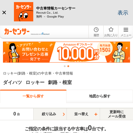
中古車情報カーセンサー
表示
Recruit Co., Ltd.
無料 － Google Play
履歴
お気に入り
メニュー
ロッキー(釧路・根室)の中古車・中古車情報
ダイハツ ロッキー 釧路・根室
一覧から探す
地図から探す
更新時に
0
絞り込み
並べ替え
台
メール受信
0
ご指定の条件に該当する中古車は
台です。