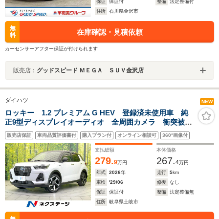
保証
保証付
整備
法定整備付
住所
石川県金沢市
無
在庫確認・見積依頼
料
カーセンサーアフター保証が付けられます
販売店：
グッドスピード ＭＥＧＡ ＳＵＶ金沢店
ダイハツ
NEW
ロッキー 1.2 プレミアム G HEV 登録済未使用車 純
正9型ディスプレイオーディオ 全周囲カメラ 衝突被害
軽減システム レーダークルーズ コーナーセンサー
販売店保証
車両品質評価書付
購入プラン付
オンライン相談可
360°画像付
LEDヘッド 純正17インチアルミ 車線逸脱警報 オー
トライト
支払総額
本体価格
279.
267.
9
4
万円
万円
年式
2026
年
走行
5
km
車検
'29/06
修復
なし
保証
保証付
整備
法定整備無
住所
岐阜県土岐市