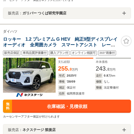
販売店：
ガリバー つくば研究学園店
ダイハツ
ロッキー 1.2 プレミアム G HEV 純正9型ディスプレイ
オーディオ 全周囲カメラ スマートアシスト レーダ
ークルーズ 禁煙車 コーナーセンサー スマートキ
販売店保証
車両品質評価書付
購入プラン付
オンライン相談可
360°画像付
ー LEDヘッド 純正17インチアルミ オートハイビー
ム Bluetooth
支払総額
本体価格
255.
243.
9
8
万円
万円
年式
2025
年
走行
0.8
万km
車検
'28/09
修復
なし
保証
保証付
整備
法定整備付
住所
福岡県筑後市
無
在庫確認・見積依頼
料
カーセンサーアフター保証が付けられます
販売店：
ネクステージ 筑後店