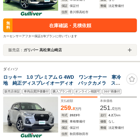
保証
保証付
整備
法定整備付
住所
香川県高松市
無
在庫確認・見積依頼
料
カーセンサーアフター保証がBプランに付いています
販売店：
ガリバー 高松東山崎店
ダイハツ
ロッキー 1.0 プレミアム G 4WD ワンオーナー 寒冷
地 純正ディスプレイオーディオ バックカメラ スマ
ートアシスト エンスタ ドラレコ 夏冬タイヤ ハー
販売店保証
車両品質評価書付
購入プラン付
オンライン相談可
360°画像付
フレザー シートヒーター レーダークルコン コーナ
ーセンサー LEDヘッドライト
支払総額
本体価格
259.
251.
8
0
万円
万円
年式
2023
年
走行
4.2
万km
車検
車検整備付
修復
なし
保証
保証付
整備
法定整備付
住所
秋田県秋田市