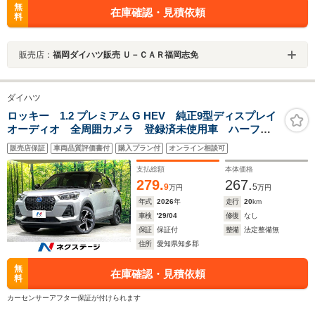
無
在庫確認・見積依頼
料
販売店：
福岡ダイハツ販売 Ｕ－ＣＡＲ福岡志免
ダイハツ
ロッキー 1.2 プレミアム G HEV 純正9型ディスプレイ
オーディオ 全周囲カメラ 登録済未使用車 ハーフレ
ザーシート レーダークルーズ 衝突軽減 シートヒー
販売店保証
車両品質評価書付
購入プラン付
オンライン相談可
ター 電子パーキング オートブレーキホールド アッ
プルカープレイ HDMI接続
支払総額
本体価格
279.
267.
9
5
万円
万円
年式
2026
年
走行
20
km
車検
'29/04
修復
なし
保証
保証付
整備
法定整備無
住所
愛知県知多郡
無
在庫確認・見積依頼
料
カーセンサーアフター保証が付けられます