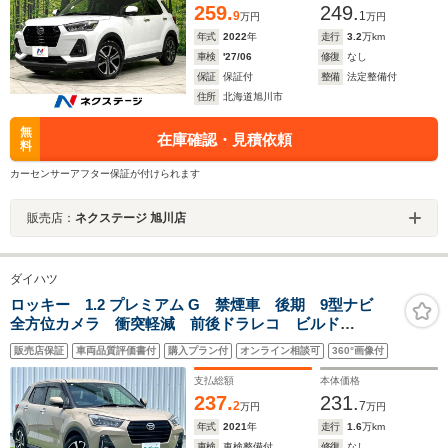
259.
249.
9
1
万円
万円
年式
2022
年
走行
3.2
万km
車検
'27/06
修復
なし
保証
保証付
整備
法定整備付
住所
北海道旭川市
無
在庫確認・見積依頼
料
カーセンサーアフター保証が付けられます
販売店：
ネクステージ 旭川店
ダイハツ
ロッキー 1.2 プレミアム G 禁煙車 後期 9型ナビ
全方位カメラ 衝突軽減 前後ドラレコ ビルド
ETC2.0 ハーフレザーシート シートヒーター LEDヘ
販売店保証
車両品質評価書付
購入プラン付
オンライン相談可
360°画像付
ッドライト フォグランプ クリアランスソナー 追従
式クルーズコントロール
支払総額
本体価格
237.
231.
2
7
万円
万円
年式
2021
年
走行
1.6
万km
車検
車検整備付
修復
なし