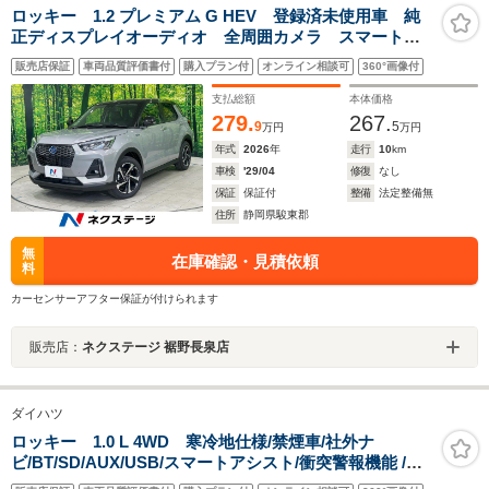
ロッキー 1.2 プレミアム G HEV 登録済未使用車 純
正ディスプレイオーディオ 全周囲カメラ スマートア
シスト レーダークルーズコントロール シートヒータ
販売店保証
車両品質評価書付
購入プラン付
オンライン相談可
360°画像付
ー LEDヘッドライト 純正17インチアルミ クリアラ
ンスソナー スマートキー
支払総額
本体価格
279.
267.
9
5
万円
万円
年式
2026
年
走行
10
km
車検
'29/04
修復
なし
保証
保証付
整備
法定整備無
住所
静岡県駿東郡
無
在庫確認・見積依頼
料
カーセンサーアフター保証が付けられます
販売店：
ネクステージ 裾野長泉店
ダイハツ
ロッキー 1.0 L 4WD 寒冷地仕様/禁煙車/社外ナ
ビ/BT/SD/AUX/USB/スマートアシスト/衝突警報機能 /衝
突回避支援ブレーキ機能/ブレーキ制御付誤発進抑制制御