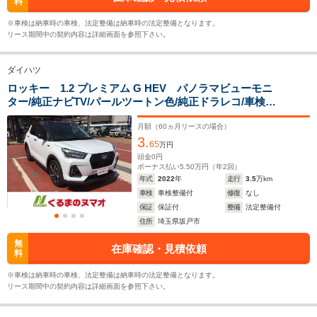
料
30.2km/L
30.2km/L
└高速道路:18.9～
└高速道路:
※車検は納車時の車検、法定整備は納車時の法定整備となります。
26.1km/L
26.1km/L
リース期間中の契約内容は詳細画面を参照下さい。
排気量
2765cc
996～1196cc
996～119
ダイハツ
駆動方式
4WD
FF、4WD
FF、4WD
ロッキー 1.2 プレミアム G HEV パノラマビューモニ
ター/純正ナビTV/パールツートン色/純正ドラレコ/車検整
備
月額（
60
ヵ月リースの場合）
3.
65
万円
頭金
0
円
ボーナス払い
5.50
万円（年
2
回）
年式
2022
年
走行
3.5
万km
車検
車検整備付
修復
なし
保証
保証付
整備
法定整備付
住所
埼玉県坂戸市
無
在庫確認・見積依頼
料
※車検は納車時の車検、法定整備は納車時の法定整備となります。
リース期間中の契約内容は詳細画面を参照下さい。