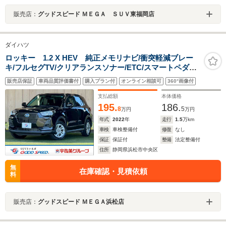
販売店：
グッドスピード ＭＥＧＡ ＳＵＶ東福岡店
ダイハツ
ロッキー 1.2 X HEV 純正メモリナビ/衝突軽減ブレー
キ/フルセグTV/クリアランスソナー/ETC/スマートペダル/
電子制御式サイドブレーキ/スマートキー/純正16インチ
販売店保証
車両品質評価書付
購入プラン付
オンライン相談可
360°画像付
AW/USBポート/ドラレコ/LEDヘッドライト
支払総額
本体価格
195.
186.
8
5
万円
万円
年式
2022
年
走行
1.5
万km
車検
車検整備付
修復
なし
保証
保証付
整備
法定整備付
住所
静岡県浜松市中央区
無
在庫確認・見積依頼
料
販売店：
グッドスピード ＭＥＧＡ浜松店