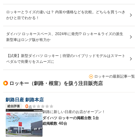
ロッキーとライズの違いは？ 内装や価格などを比較。どちらを買うべき
かひと目でわかる！
ダイハツ ロッキースペース、2024年に発売!? ロッキー＆ライズの派生
新型車はロング版が有力か
【試乗】新型ダイハツ ロッキー｜待望のハイブリッドモデルはスマート
ペダルで街乗りをスムーズに
ロッキーの最新記事一覧
ロッキー（釧路・根室）を扱う注目販売店
釧路日産 釧路本店
0
総合評価
点
釧路に新しい日産のお店がオープン！
1
ダイハツ ロッキーの
掲載台数
台
40
総掲載数
台