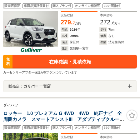
ンドスポットモニター/フルセグTV/シートヒーター/衝突
販売店保証
車両品質評価書付
購入プラン付
オンライン相談可
360°画像付
軽減ブレーキ/レーンキープアシスト/AppleCarPlay/USB/
純正アルミホイール
支払総額
本体価格
279.
272.
7
6
万円
万円
年式
2026
年
走行
7
km
車検
'29/06
修復
なし
保証
保証付
整備
法定整備付
住所
愛知県一宮市
無
在庫確認・見積依頼
料
カーセンサーアフター保証がBプランに付いています
販売店：
ガリバー 一宮店
ダイハツ
ロッキー 1.0 プレミアム G 4WD 4WD 純正ナビ 全
周囲カメラ スマートアシストIII アダプティブクルー
ズ ドラレコ 純正17インチAW LEDヘッド＆フォグ
販売店保証
車両品質評価書付
購入プラン付
オンライン相談可
360°画像付
スマートキー Bluetooth CD/DVD
支払総額
本体価格