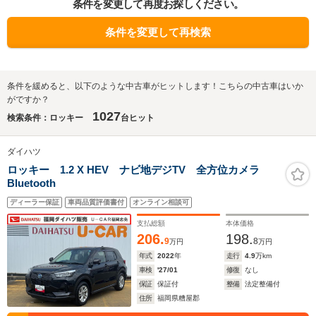
条件を変更して再度お探しください。
条件を変更して再検索
条件を緩めると、以下のような中古車がヒットします！こちらの中古車はいか
がですか？
1027
検索条件：ロッキー
台ヒット
ダイハツ
ロッキー 1.2 X HEV ナビ地デジTV 全方位カメラ
Bluetooth
ディーラー保証
車両品質評価書付
オンライン相談可
支払総額
本体価格
206.
198.
9
8
万円
万円
年式
2022
年
走行
4.9
万km
車検
'27/01
修復
なし
保証
保証付
整備
法定整備付
住所
福岡県糟屋郡