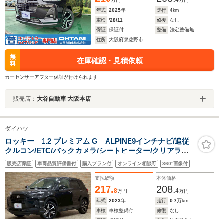
4
万円
万円
年式
2025
年
走行
4
km
車検
'28/11
修復
なし
保証
保証付
整備
法定整備無
住所
大阪府泉佐野市
無
在庫確認・見積依頼
料
カーセンサーアフター保証が付けられます
販売店：
大谷自動車 大阪本店
ダイハツ
ロッキー 1.2 プレミアム G ALPINE9インチナビ/追従
クルコン/ETC/バックカメラ/シートヒーター/クリアラン
スソナー/衝突軽減/レーンキープ/フォグランプ/LEDヘッ
販売店保証
車両品質評価書付
購入プラン付
オンライン相談可
360°画像付
ドライト/スマートキー/プッシュスタート/ハーフレザ
ー/Bluetooth/
支払総額
本体価格
217.
208.
8
4
万円
万円
年式
2023
年
走行
0.2
万km
車検
車検整備付
修復
なし