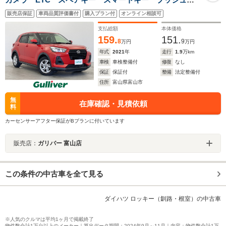
タート LEDオートライト 前後コーナーセンサー 純
販売店保証
車両品質評価書付
購入プラン付
オンライン相談可
正ドアバイザー 純正フロアマット 純正16インチアル
ミ
支払総額
本体価格
159.
151.
8
9
万円
万円
年式
2021
年
走行
1.9
万km
車検
車検整備付
修復
なし
保証
保証付
整備
法定整備付
住所
富山県富山市
無
在庫確認・見積依頼
料
カーセンサーアフター保証がBプランに付いています
販売店：
ガリバー 富山店
この条件の中古車を全て見る
ダイハツ ロッキー（釧路・根室）の中古車
※人気のクルマは平均1ヶ月で掲載終了
物件数合計1万台以上のメーカー｜算出データ期間：2024年9月～11月｜内容：物件数合計1万