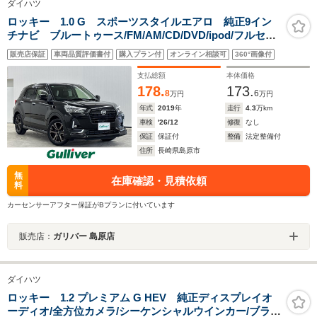
ダイハツ
ロッキー 1.0 G スポーツスタイルエアロ 純正9イン
チナビ ブルートゥース/FM/AM/CD/DVD/ipod/フルセグ
TV クルーズコントロール バックカメラ ドライブレ
販売店保証
車両品質評価書付
購入プラン付
オンライン相談可
360°画像付
コーダー ビルトインETC シートヒーター
支払総額
本体価格
178.
173.
8
6
万円
万円
年式
2019
年
走行
4.3
万km
車検
'26/12
修復
なし
保証
保証付
整備
法定整備付
住所
長崎県島原市
無
在庫確認・見積依頼
料
カーセンサーアフター保証がBプランに付いています
販売店：
ガリバー 島原店
ダイハツ
ロッキー 1.2 プレミアム G HEV 純正ディスプレイオ
ーディオ/全方位カメラ/シーケンシャルウインカー/ブライ