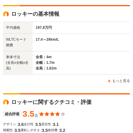
ロッキーの基本情報
平均価格
197.8万円
WLTCモード
17.4～28km/L
燃費
車体寸法
全長：4m
(全長x全幅x全
全幅：1.7m
高)
全高：1.62m
もっと見る
ロッキーに関するクチコミ・評価
3.5
総合評価
点
3.6
3.5
3.1
デザイン :
走行性 :
居住性 :
3.5
3.5
3.2
積載性 :
運転しやすさ :
維持費 :