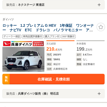
販売店：
ネクステージ 東浦店
ダイハツ
ロッキー 1.2 プレミアム G HEV 1年保証 ワンオーナ
ー ナビTV ETC ドラレコ パノラマモニター アダ
プティブクルーズコントロール ブラインドスポットモ
ディーラー保証
車両品質評価書付
購入プラン付
360°画像付
ニター 前後コーナーセンサー シートヒーター 17イ
ンチ純正アルミホイール
支払総額
本体価格
210.
199.
6
2
万円
万円
年式
2023
年
走行
3.6
万km
車検
'28/01
修復
なし
保証
保証付
整備
法定整備付
住所
兵庫県明石市
無
在庫確認・見積依頼
料
販売店：
兵庫ダイハツ販売（株） 明石店