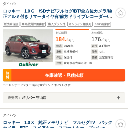
ダイハツ
ロッキー 1.0 G /SDナビ/フルセグ/BT/全方位カメラ/純
正アルミ付きサマータイヤ有/前方ドライブレコーダー/ビ
ルトインETC/レーダークルーズコントロール/MTモード
販売店保証
車両品質評価書付
購入プラン付
オンライン相談可
360°画像付
付AT/シートヒーター/LEDオートライト
支払総額
本体価格
184.
176.
8
9
万円
万円
年式
2021
年
走行
3.1
万km
車検
車検整備付
修復
なし
保証
保証付
整備
法定整備付
住所
愛知県名古屋市守山区
無
在庫確認・見積依頼
料
カーセンサーアフター保証がBプランに付いています
販売店：
ガリバー 守山店
ダイハツ
ロッキー 1.0 X 純正メモリナビ フルセグTV バック
カメラ ETC スペアキー スマートキー プッシュス