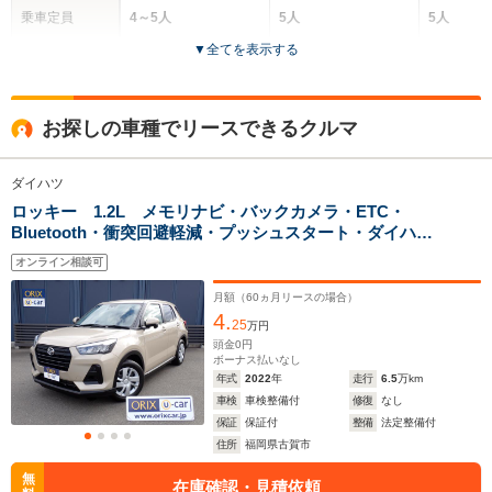
乗車定員
4～5人
5人
5人
▼
全てを表示する
ドア数
3ドア
5ドア
5ドア
全高
全高
全
お探しの車種でリースできるクルマ
1.83m～1.92m
1.62m
1.
ダイハツ
ロッキー 1.2L メモリナビ・バックカメラ・ETC・
全幅
全幅
全
サイズ
Bluetooth・衝突回避軽減・プッシュスタート・ダイハ
1.58m～1.78m
1.7m
1
全長
全長
(全長x全幅x全高)
ツ・ロッキー
3.66m～4.1m
4m
オンライン相談可
月額（
60
ヵ月リースの場合）
4.
25
万円
ホイールベース
ホイールベース
ホイー
頭金
0
円
-m
-m
ボーナス払いなし
年式
2022
年
走行
6.5
万km
車検
車検整備付
修復
なし
17.4～28.0km/L
17.4～28.
保証
保証付
整備
法定整備付
└市街地:13.4～
└市街地:1
住所
福岡県古賀市
29.6km/L
29.6km/L
WLTCモード
-
└郊外:18.7～
└郊外:18.
無
在庫確認・見積依頼
燃費