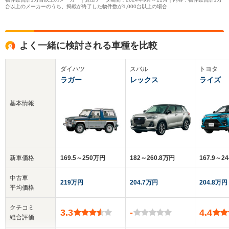
台以上のメーカーのうち、掲載が終了した物件数が1,000台以上の場合
よく一緒に検討される車種を比較
ダイハツ
スバル
トヨタ
ラガー
レックス
ライズ
基本情報
新車価格
169.5～250万円
182～260.8万円
167.9～2
中古車
219万円
204.7万円
204.8万円
平均価格
クチコミ
3.3
-
4.4
総合評価