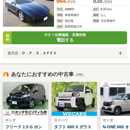
964.
938.
2
3
万円
万円
年式
1999
年
走行
5.3
万km
車検
車検整備付
修復
なし
保証
保証無
整備
法定整備付
住所
静岡県菊川市
今すぐ在庫確認・見積依頼
無
電話する
料
販売店：
Ｄ．Ｐ．Ｓ．ＡＰＥＸ
あなたにおすすめの中古車
［PR］
ホンダ
ダイハツ
ホンダ
フリード 1.5 G ホン
タフト 660 X ガラス
N-ONE 660