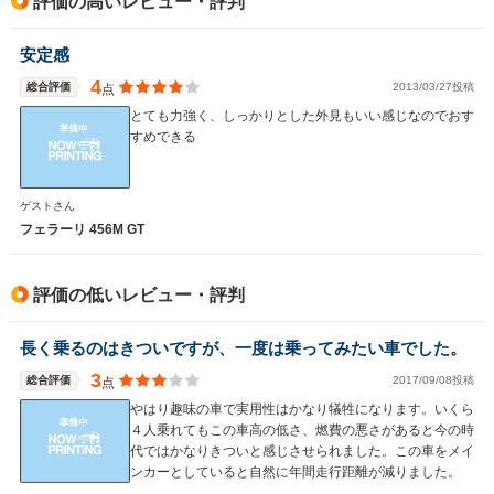
評価の高いレビュー・評判
駆動方式
FR
FR
FR
安定感
4
総合評価
2013/03/27投稿
点
とても力強く、しっかりとした外見もいい感じなのでおす
すめできる
ゲストさん
フェラーリ 456M GT
評価の低いレビュー・評判
長く乗るのはきついですが、一度は乗ってみたい車でした。
3
総合評価
2017/09/08投稿
点
やはり趣味の車で実用性はかなり犠牲になります。いくら
４人乗れてもこの車高の低さ、燃費の悪さがあると今の時
代ではかなりきついと感じさせられました。この車をメイ
ンカーとしていると自然に年間走行距離が減りました。