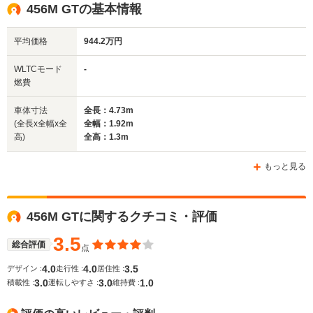
全高
全高
全
456M GTの基本情報
1.3m
1.37m
1.
平均価格
944.2万円
全幅
全幅
全
WLTCモード
-
サイズ
1.92m
1.96m
1.
燃費
全長
全長
(全長x全幅x全高)
4.73m
4.9m
4.
車体寸法
全長：4.73m
(全長x全幅x全
全幅：1.92m
高)
全高：1.3m
ホイールベース
ホイールベース
ホイー
-m
-m
もっと見る
456M GTに関するクチコミ・評価
WLTCモード
-
-
-
燃費
3.5
総合評価
点
4.0
4.0
3.5
デザイン :
走行性 :
居住性 :
3.0
3.0
1.0
積載性 :
運転しやすさ :
維持費 :
排気量
5473cc
5748cc
5748cc