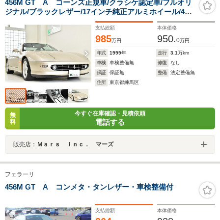
456M GT A コーンズ正規車/クラシケ認定車/フルオリ
ジナル/ブラックレザー/17インチ純正アルミホイール/4速
オートマチック/ETC/クラシケファイル/取説/記録簿/左ハ
支払総額
本体価格
ンドル
985
950.
0
万円
万円
年式
1999
年
走行
3.1
万km
車検
車検整備無
修復
なし
保証
保証無
整備
法定整備無
住所
東京都練馬区
今すぐ在庫確認・見積依頼
無
電話する
料
販売店：
Ｍａｒｓ Ｉｎｃ． マーズ
フェラーリ
456M GT A コンメタ・タンレザー・車検整備付
支払総額
本体価格