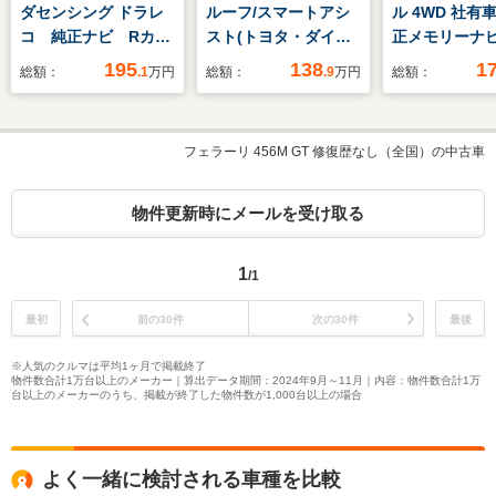
ダセンシング ドラレ
ルーフ/スマートアシ
ル 4WD 社有車
コ 純正ナビ Rカメ
スト(トヨタ・ダイハ
正メモリーナ
ラ ブルートゥース
ツ)/車線逸脱防止支援
ョン/フルセグ
195
138
1
総額：
.1
万円
総額：
.9
万円
総額：
フルセグTV
システム/ヘッドラン
TV/Bluetoot
プ LED/EBD付ABS/ア
ックカメラ
イドリングストップ/
フェラーリ 456M GT 修復歴なし（全国）の中古車
禁煙車/エアバッグ 運
転席/エアバッグ 助手
席
物件更新時にメールを受け取る
1
/1
最初
前の30件
次の30件
最後
※人気のクルマは平均1ヶ月で掲載終了
物件数合計1万台以上のメーカー｜算出データ期間：2024年9月～11月｜内容：物件数合計1万
台以上のメーカーのうち、掲載が終了した物件数が1,000台以上の場合
よく一緒に検討される車種を比較