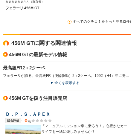
ＲＵＲＵＲＵさん
（東京都）
フェラーリ 456M GT
すべてのクチコミをもっと見る(2件)
456M GTに関する関連情報
456M GTの最新モデル情報
最高級FR2＋2クーペ
フェラーリが誇る、最高級FR（後輪駆動）2＋2クーペ。1992（H4）年に発表され、日本へは1995（H7）年モデルから導入された。長いノーズには442psを発生する5.5LのV型65度12気筒DOHCエンジンを搭載。これにトランスアクスルタイプの6MTが組み合わされる。車名の456は1気筒当たりの排気量を表したもの。フェラーリ伝統のネーミング方法だ。1996（H8）年には4ATを組み合わせた456GTAが追加される。そして1998（H10）年に大がかりなマイナーチェンジを受けて車名を456M（Mはモディフィカート、イタリア語で改良・改造を意味する）とし、2003（H15）年をもって生産を終了し後継モデルにバトンタッチした。素晴らしい運動性能とエレガントなスタイル、そしてリッチな雰囲気にあふれた、世界最高レベルの2＋2クーペだ。（1998.9）
全てを表示する
456M GTを扱う注目販売店
Ｄ．Ｐ．Ｓ．ＡＰＥＸ
0
総合評価
点
「マニュアルミッション車に乗ろう！」心豊かなカー
ライフを一緒に楽しみませんか？