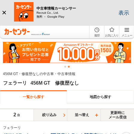
中古車情報カーセンサー
表示
Recruit Co., Ltd.
無料 － Google Play
履歴
お気に入り
メニュー
456M GT・修復歴なしの中古車・中古車情報
フェラーリ 456M GT 修復歴なし
一覧から探す
地図から探す
更新時に
2
絞り込み
並べ替え
台
メール受信
フェラーリ