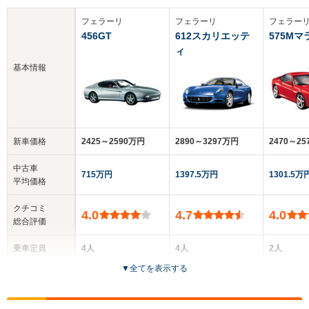
フェラーリ
フェラーリ
フェラー
456GT
612スカリエッテ
575Mマ
ィ
基本情報
新車価格
2425～2590万円
2890～3297万円
2470～2
中古車
715万円
1397.5万円
1301.5万
平均価格
クチコミ
4.0
4.7
4.0
総合評価
乗車定員
4人
4人
2人
▼
全てを表示する
ドア数
2ドア
2ドア
2ドア