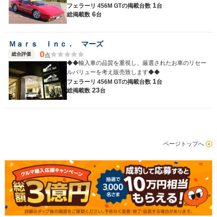
1
フェラーリ 456M GTの
掲載台数
台
6
総掲載数
台
Ｍａｒｓ Ｉｎｃ． マーズ
0
総合評価
点
◆◆輸入車の品質を重視し、厳選されたお車のリセー
ルバリューを考え販売致します◆◆
1
フェラーリ 456M GTの
掲載台数
台
23
総掲載数
台
ページトップへ