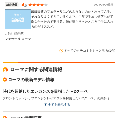
4
総合評価
2024/05/26投稿
点
ほぼ最新のフェラーリはどのようなものかと思って入手。
それなりよくできているクルマ。半年で手放し値落ちが半
端なかったので要注意。値が落ちきったところで手に入れ
るのがオススメ。
よさん
（新潟県）
フェラーリ ローマ
すべてのクチコミをもっと見る(1件)
ローマに関する関連情報
ローマの最新モデル情報
時代を超越したエレガンスを目指した＋2クーペ
フロントミッドシップエンジンレイアウトを採用した2+2クーペ。洗練されたプロポーションと時代を超越したデザインに加え、比類のないパフォーマンスとハンドリングも実現させている。独自のパフォーマンスとスタイルは、1950～60年代のローマを特徴づけるような、気ままで楽しい当時の生活スタイルを表現したもの。エンジンは、最高出力620ps／最大トルク760N・mを発生する、3.8L V8ターボで、新設計の8速デュアルクラッチミッションとの組み合わせで、0-100km/h加速3.4秒、最高速度320km/hを実現している。リアウインドウに組み込まれた可動式のリアスポイラーが圧倒的なダウンフォースを確保。セグメントで最も優れたパワーウェイトレシオを誇る。（2020.4）
全てを表示する