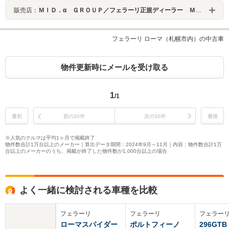
販売店：
ＭＩＤ．α ＧＲＯＵＰ／フェラーリ正規ディーラー ＭＩＤ Ｓａｐｐｏｒｏ／株式会社ＭＩＤ ＡＬＦＡ
フェラーリ ローマ（札幌市内）の中古車
物件更新時にメールを受け取る
1
/1
最初
前の30件
次の30件
最後
※人気のクルマは平均1ヶ月で掲載終了
物件数合計1万台以上のメーカー｜算出データ期間：2024年9月～11月｜内容：物件数合計1万
台以上のメーカーのうち、掲載が終了した物件数が1,000台以上の場合
よく一緒に検討される車種を比較
フェラーリ
フェラーリ
フェラー
ローマスパイダー
ポルトフィーノ
296GTB