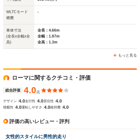
全幅
全幅
全
WLTCモード
-
サイズ
1.97m
1.94m
1.
燃費
全長
全長
(全長x全幅x全高)
4.66m
4.59m
4.
車体寸法
全長：4.66m
(全長x全幅x全
全幅：1.97m
高)
全高：1.3m
ホイールベース
ホイールベース
ホイー
-m
-m
もっと見る
ローマに関するクチコミ・評価
WLTCモード
-
-
-
燃費
4.0
総合評価
点
4.0
4.0
4.0
デザイン :
走行性 :
居住性 :
4.0
4.0
4.0
積載性 :
運転しやすさ :
維持費 :
排気量
3855cc
3855cc
2992cc
評価の高いレビュー・評判
駆動方式
FR
FR
MR
女性的スタイルに男性的走り