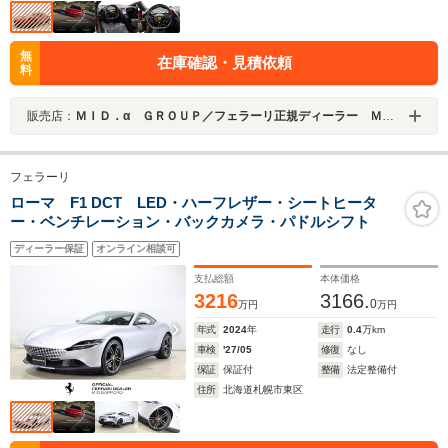
無
在庫確認・見積依頼
料
販売店：
ＭＩＤ．α ＧＲＯＵＰ／フェラーリ正規ディーラー ＭＩＤ Ｓａｐｐｏｒｏ／株式会社ＭＩＤ ＡＬＦＡ
フェラーリ
ローマ F1 DCT LED・ハーフレザー・シートヒータ
ー・ベンチレーション・バックカメラ・パドルシフト
ディーラー保証
オンライン相談可
支払総額
本体価格
3216
3166.
0
万円
万円
年式
2024
年
走行
0.4
万km
車検
'27/05
修復
なし
保証
保証付
整備
法定整備付
住所
北海道札幌市東区