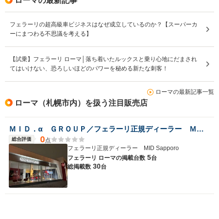
ローマの最新記事
フェラーリの超高級車ビジネスはなぜ成立しているのか？【スーパーカ
ーにまつわる不思議を考える】
【試乗】フェラーリ ローマ│落ち着いたルックスと乗り心地にだまされ
てはいけない、恐ろしいほどのパワーを秘める新たな刺客！
ローマの最新記事一覧
ローマ（札幌市内）を扱う注目販売店
ＭＩＤ．α ＧＲＯＵＰ／フェラーリ正規ディーラー ＭＩＤ Ｓａｐｐｏｒｏ／株式会社ＭＩＤ ＡＬＦＡ
0
総合評価
点
フェラーリ正規ディーラー MID Sapporo
5
フェラーリ ローマの
掲載台数
台
30
総掲載数
台