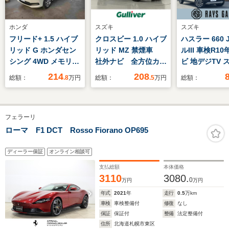
ホンダ
スズキ
スズキ
フリード+ 1.5 ハイブ
クロスビー 1.0 ハイブ
ハスラー 660
リッド G ホンダセン
リッド MZ 禁煙車
ルIII 車検R10
シング 4WD メモリー
社外ナビ 全方位カメ
ビ 地デジTV 
ナビTV バックカメ
ラ バックカメラ ア
キー
214
208
総額：
.8
万円
総額：
.5
万円
総額：
ラ ETC
ダプディブクルーズコ
ントロール LEDヘッ
ドライト 前席シート
フェラーリ
ヒーター レーンキー
プアシスト フルセグ
ローマ F1 DCT Rosso Fiorano OP695
TV Bluetooth再
生 オートライト
ディーラー保証
オンライン相談可
支払総額
本体価格
3110
3080.
0
万円
万円
年式
2021
年
走行
0.5
万km
車検
車検整備付
修復
なし
保証
保証付
整備
法定整備付
住所
北海道札幌市東区