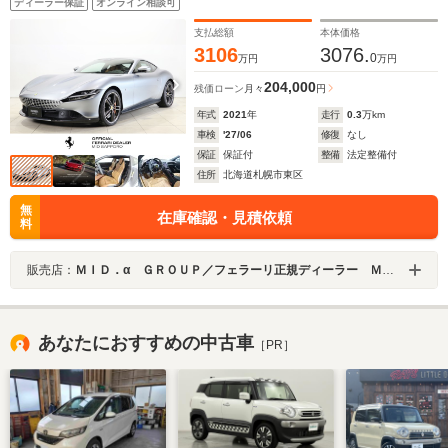
ディーラー保証
オンライン相談可
支払総額
本体価格
3106
3076.
0
万円
万円
204,000
残価ローン
月々
円
年式
2021
年
走行
0.3
万km
車検
'27/06
修復
なし
保証
保証付
整備
法定整備付
住所
北海道札幌市東区
無
在庫確認・見積依頼
料
販売店：
ＭＩＤ．α ＧＲＯＵＰ／フェラーリ正規ディーラー ＭＩＤ Ｓａｐｐｏｒｏ／株式会社ＭＩＤ ＡＬＦＡ
あなたにおすすめの中古車
［PR］