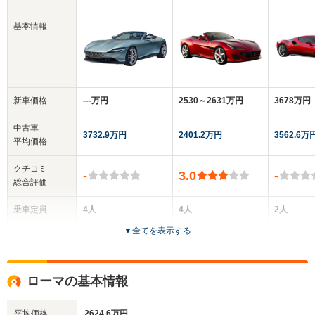
基本情報
新車価格
‐‐‐万円
2530～2631万円
3678万円
中古車
3732.9万円
2401.2万円
3562.6万
平均価格
クチコミ
-
3.0
-
総合評価
乗車定員
4人
4人
2人
▼
全てを表示する
ドア数
2ドア
2ドア
2ドア
全高
全高
全
ローマの基本情報
1.31m
1.32m
1.
平均価格
2624.6万円