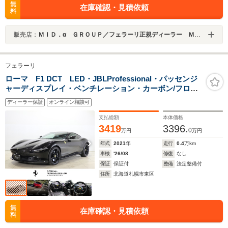
無
在庫確認・見積依頼
料
販売店：
ＭＩＤ．α ＧＲＯＵＰ／フェラーリ正規ディーラー ＭＩＤ Ｓａｐｐｏｒｏ／株式会社ＭＩＤ ＡＬＦＡ
フェラーリ
ローマ F1 DCT LED・JBLProfessional・パッセンジ
ャーディスプレイ・ベンチレーション・カーボン/フロン
ト・サイド・リア・ハンドル・インテリアペネル・パド
ディーラー保証
オンライン相談可
ルシフト
支払総額
本体価格
3419
3396.
0
万円
万円
年式
2021
年
走行
0.4
万km
車検
'26/08
修復
なし
保証
保証付
整備
法定整備付
住所
北海道札幌市東区
無
在庫確認・見積依頼
料