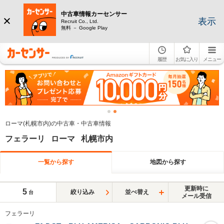
中古車情報カーセンサー
表示
Recruit Co., Ltd.
無料 － Google Play
履歴
お気に入り
メニュー
ローマ(札幌市内)の中古車・中古車情報
フェラーリ ローマ 札幌市内
一覧から探す
地図から探す
更新時に
5
絞り込み
並べ替え
台
メール受信
フェラーリ