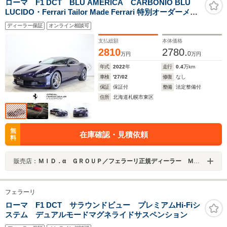
ローマ F1 DCT BLU AMERICA CARBONIO BLU
LUCIDO・Ferrari Tailor Made Ferrari 特別オーダーメイ
ドプログラム
ディーラー保証
オンライン相談可
支払総額
本体価格
2810
2780.
0
万円
万円
年式
2022
年
走行
0.4
万km
車検
'27/02
修復
なし
保証
保証付
整備
法定整備付
住所
北海道札幌市東区
無
在庫確認・見積依頼
料
販売店：
ＭＩＤ．α ＧＲＯＵＰ／フェラーリ正規ディーラー ＭＩＤ Ｓａｐｐｏｒｏ／株式会社ＭＩＤ ＡＬＦＡ
フェラーリ
ローマ F1 DCT サラウンドビュー プレミアムHi-Fiシ
ステム デュアルモードマグネライドサスペンション