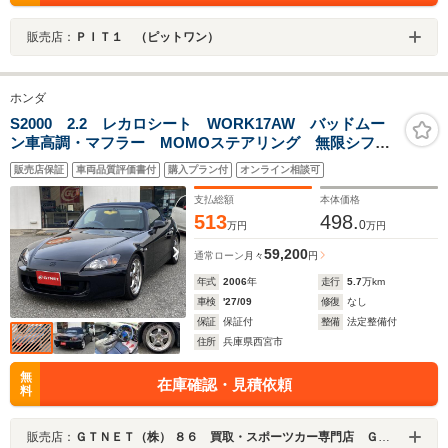
販売店：
ＰＩＴ１ （ピットワン）
ホンダ
S2000 2.2 レカロシート WORK17AW バッドムー
ン車高調・マフラー MOMOステアリング 無限シフト
ノブ キーレス
販売店保証
車両品質評価書付
購入プラン付
オンライン相談可
支払総額
本体価格
513
498.
0
万円
万円
59,200
通常ローン
月々
円
年式
2006
年
走行
5.7
万km
車検
'27/09
修復
なし
保証
保証付
整備
法定整備付
住所
兵庫県西宮市
無
在庫確認・見積依頼
料
販売店：
ＧＴＮＥＴ（株） ８６ 買取・スポーツカー専門店 ＧＴＮＥＴ西宮