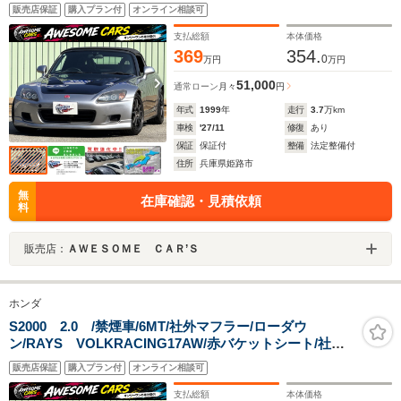
フラー/78WORKSヘッドライト&シーケンシャルLEDフ
販売店保証
購入プラン付
オンライン相談可
ァイバーテール/社外ボンネット/黒革/CD/USB/Bluetooth
支払総額
本体価格
369
354.
0
万円
万円
51,000
通常ローン
月々
円
年式
1999
年
走行
3.7
万km
車検
'27/11
修復
あり
保証
保証付
整備
法定整備付
住所
兵庫県姫路市
無
在庫確認・見積依頼
料
販売店：
ＡＷＥＳＯＭＥ ＣＡＲ’Ｓ
ホンダ
S2000 2.0 /禁煙車/6MT/社外マフラー/ローダウ
ン/RAYS VOLKRACING17AW/赤バケットシート/社外
ボンネット/24年製タイヤ/HID/カロッツェリアオーディ
販売店保証
購入プラン付
オンライン相談可
オ/ETC/
支払総額
本体価格