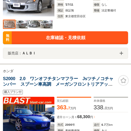
車検
'27/11
修復
なし
保証
保証無
整備
法定整備付
住所
東京都世田谷区
無
在庫確認・見積依頼
料
販売店：
ＡＬＢＩ
ホンダ
S2000 2.0 ワンオフチタンマフラー Jsツチノコチャ
ンバー スプーン車高調 メーガンフロントリアアッパ
ーアーム Js フロントキャリパー&リアビックローター
購入プラン付
キット
支払総額
本体価格
363.
338.
7
0
万円
万円
68,300
通常ローン
月々
円
年式
2000
年
走行
6.7
万km
車検
車検整備無
修復
あり