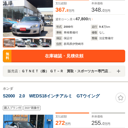
支払総額
本体価格
367.
348.
9
0
万円
万円
47,800
通常ローン
月々
円
年式
2000
年
走行
9.8
万km
車検
車検整備付
修復
なし
保証
保証付
整備
法定整備付
住所
群馬県伊勢崎市
無
在庫確認・見積依頼
料
販売店：
ＧＴＮＥＴ（株） ＧＴ－Ｒ 買取・スポーツカー専門店 ＧＴＮＥＴ群馬
ホンダ
S2000 2.0 WEDS18インチアルミ GTウイング
購入プラン付
360°画像付
支払総額
本体価格
272
255.
0
万円
万円