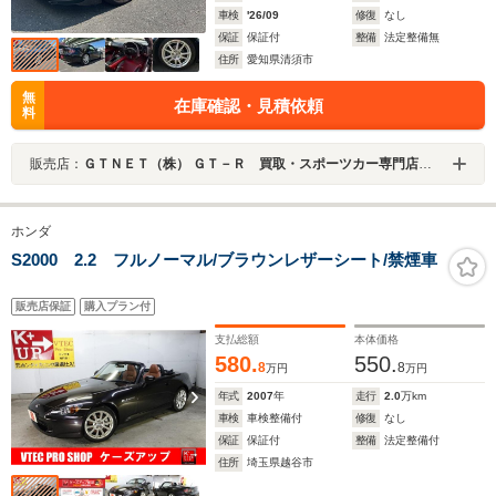
車検
'26/09
修復
なし
保証
保証付
整備
法定整備無
住所
愛知県清須市
無
在庫確認・見積依頼
料
販売店：
ＧＴＮＥＴ（株） ＧＴ－Ｒ 買取・スポーツカー専門店 ＧＴＮＥＴ愛知
ホンダ
S2000 2.2 フルノーマル/ブラウンレザーシート/禁煙車
販売店保証
購入プラン付
支払総額
本体価格
580.
550.
8
8
万円
万円
年式
2007
年
走行
2.0
万km
車検
車検整備付
修復
なし
保証
保証付
整備
法定整備付
住所
埼玉県越谷市