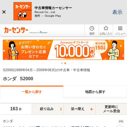
中古車情報カーセンサー
表示
Recruit Co., Ltd.
無料 － Google Play
履歴
お気に入り
メニュー
S2000(1999年04月～2009年06月)の中古車・中古車情報
ホンダ S2000
一覧から探す
地図から探す
更新時に
163
絞り込み
並べ替え
台
メール受信
ホンダ
PR