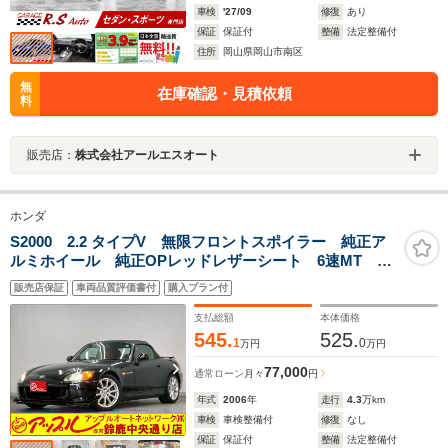
車検
'27/09
修復
あり
保証
保証付
整備
法定整備付
住所
岡山県岡山市南区
無
在庫確認・見積依頼
料
販売店：
株式会社アールエスオート
ホンダ
S2000 2.2 タイプV 無限フロントスポイラー 純正ア
ルミホイール 純正OPレッドレザーシート 6速MT
ETC
販売店保証
車両品質評価書付
購入プラン付
支払総額
本体価格
545.
525.
1
0
万円
万円
77,000
通常ローン
月々
円
年式
2006
年
走行
4.3
万km
車検
車検整備付
修復
なし
保証
保証付
整備
法定整備付