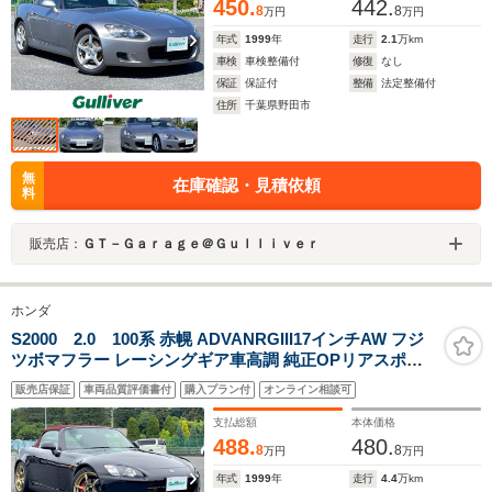
450.
442.
8
8
万円
万円
年式
1999
年
走行
2.1
万km
車検
車検整備付
修復
なし
保証
保証付
整備
法定整備付
住所
千葉県野田市
無
在庫確認・見積依頼
料
販売店：
ＧＴ－Ｇａｒａｇｅ＠Ｇｕｌｌｉｖｅｒ
ホンダ
S2000 2.0 100系 赤幌 ADVANRGIII17インチAW フジ
ツボマフラー レーシングギア車高調 純正OPリアスポイ
ラー D席レカロフルバケットシート HIDヘッドライト
販売店保証
車両品質評価書付
購入プラン付
オンライン相談可
ETC
支払総額
本体価格
488.
480.
8
8
万円
万円
年式
1999
年
走行
4.4
万km