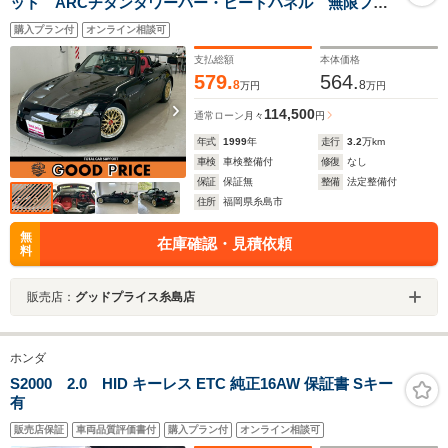
ット ARCチタンタワーバー・ヒートパネル 無限フロ
ントバンパー・フルバケシート・ハイパフォーマンスエ
購入プラン付
オンライン相談可
アクリーナー 車高調 クスコオイルキャッチタンク
支払総額
本体価格
579.
564.
8
8
万円
万円
114,500
通常ローン
月々
円
年式
1999
年
走行
3.2
万km
車検
車検整備付
修復
なし
保証
保証無
整備
法定整備付
住所
福岡県糸島市
無
在庫確認・見積依頼
料
販売店：
グッドプライス糸島店
ホンダ
S2000 2.0 HID キーレス ETC 純正16AW 保証書 Sキー
有
販売店保証
車両品質評価書付
購入プラン付
オンライン相談可