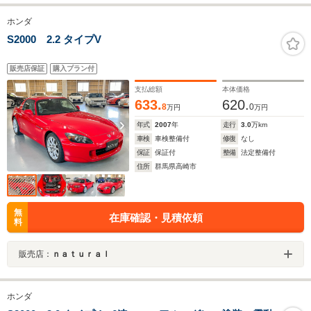
ホンダ
S2000 2.2 タイプV
販売店保証
購入プラン付
支払総額
本体価格
633.
620.
8
0
万円
万円
年式
2007
年
走行
3.0
万km
車検
車検整備付
修復
なし
保証
保証付
整備
法定整備付
住所
群馬県高崎市
無
在庫確認・見積依頼
料
販売店：
ｎａｔｕｒａｌ
ホンダ