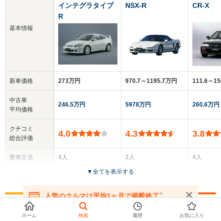
インテグラタイプ
NSX-R
CR-X
R
基本情報
新車価格
273万円
970.7～1195.7万円
111.6～1
中古車
246.5万円
5978万円
260.6万円
平均価格
クチコミ
4.0
4.3
3.8
総合評価
乗車定員
4人
2人
4人
▼
全てを表示する
ドア数
3ドア
2ドア
3ドア
※
人気のクルマは平均1ヶ月で掲載終了
全高
全高
全
在庫が無くなる前にお問い合わせください
お探しの条件で360°画像付きのクルマ
1.39m
1.16m
1.
ホーム
検索
履歴
お気に入り