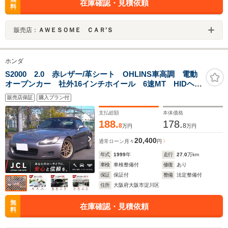
在庫確認・見積依頼
料
販売店：
ＡＷＥＳＯＭＥ ＣＡＲ’Ｓ
ホンダ
S2000 2.0 赤レザー/革シート OHLINS車高調 電動
オープンカー 社外16インチホイール 6速MT HIDヘッ
ドライト ETC車載器 車検整備付き ローダウン エ
販売店保証
購入プラン付
ンジンプッシュスタート
支払総額
本体価格
188.
178.
8
8
万円
万円
20,400
通常ローン
月々
円
年式
1999
年
走行
27.0
万km
車検
車検整備付
修復
あり
保証
保証付
整備
法定整備付
住所
大阪府大阪市淀川区
無
在庫確認・見積依頼
料