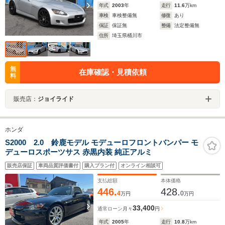
年式
2003
年
走行
11.6
万km
車検
車検整備無
修復
あり
保証
保証無
整備
法定整備無
住所
埼玉県桶川市
無
在庫確認・見積依頼
料
販売店：
ジョイライド
ホンダ
S2000 2.0 鈴鹿モデル モデューロフロントバンパー モ
デューロスポーツサス 赤黒内装 純正アルミ
販売店保証
車両品質評価書付
購入プラン付
オンライン相談可
支払総額
本体価格
446.
428.
4
0
万円
万円
33,400
通常ローン
月々
円
年式
2005
年
走行
10.8
万km