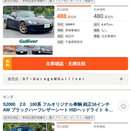
販売店保証
車両品質評価書付
購入プラン付
オンライン相談可
ETC
支払総額
本体価格
488.
480.
8
8
万円
万円
年式
1999
年
走行
4.4
万km
車検
車検整備付
修復
なし
保証
保証付
整備
法定整備付
住所
千葉県野田市
無
在庫確認・見積依頼
料
販売店：
ＧＴ－Ｇａｒａｇｅ＠Ｇｕｌｌｉｖｅｒ
ホンダ
S2000 2.0 100系 フルオリジナル車輌 純正16インチ
AW ブラックハーフレザーシート HIDヘッドライト キー
レス
販売店保証
車両品質評価書付
購入プラン付
オンライン相談可
支払総額
本体価格