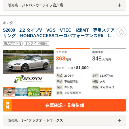
販売店：
ジャパンカーライフ淀川店
ホンダ
S2000 2.2 タイプV VGS VTEC 6速MT 専用ステア
リング HONDAACCESSユーロパフォーマンスR5 17
インチAW 黒幌 黒内装 ハーフレザーシート レーダ
購入プラン付
オンライン相談可
ー プッシュスタート HIDヘッドライト ABS
支払総額
本体価格
363
348.
0
万円
万円
81,600
通常ローン
月々
円
年式
2006
年
走行
11.9
万km
車検
車検整備付
修復
あり
保証
保証無
整備
法定整備付
住所
奈良県橿原市
無
在庫確認・見積依頼
料
販売店：
レイテックオートワークス