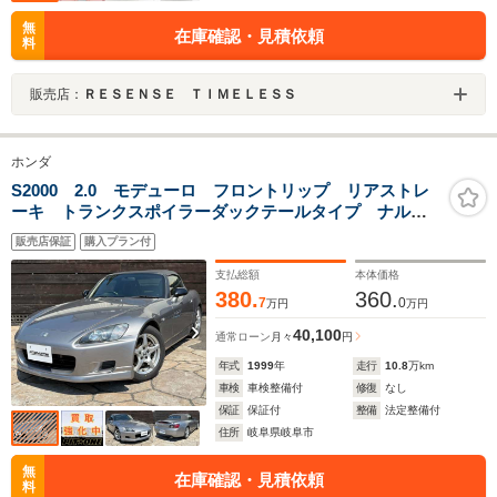
無
在庫確認・見積依頼
料
販売店：
ＲＥＳＥＮＳＥ ＴＩＭＥＬＥＳＳ
ホンダ
S2000 2.0 モデューロ フロントリップ リアストレ
ーキ トランクスポイラーダックテールタイプ ナルデ
ィステアリング オートゲージ三連メーター 社外サス
販売店保証
購入プラン付
ペンション 禁煙車
支払総額
本体価格
380.
360.
7
0
万円
万円
40,100
通常ローン
月々
円
年式
1999
年
走行
10.8
万km
車検
車検整備付
修復
なし
保証
保証付
整備
法定整備付
住所
岐阜県岐阜市
無
在庫確認・見積依頼
料