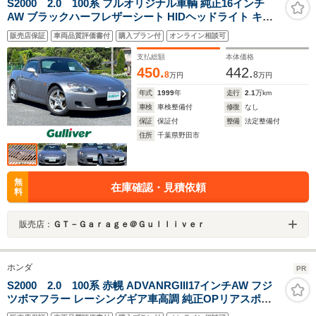
S2000 2.0 100系 フルオリジナル車輌 純正16インチ
AW ブラックハーフレザーシート HIDヘッドライト キー
レス
販売店保証
車両品質評価書付
購入プラン付
オンライン相談可
支払総額
本体価格
450.
442.
8
8
万円
万円
年式
1999
年
走行
2.1
万km
車検
車検整備付
修復
なし
保証
保証付
整備
法定整備付
住所
千葉県野田市
無
在庫確認・見積依頼
料
販売店：
ＧＴ－Ｇａｒａｇｅ＠Ｇｕｌｌｉｖｅｒ
ホンダ
PR
S2000 2.0 100系 赤幌 ADVANRGIII17インチAW フジ
ツボマフラー レーシングギア車高調 純正OPリアスポイ
ラー D席レカロフルバケットシート HIDヘッドライト