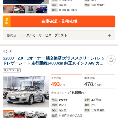
保証
保証無
整備
法定整備付
住所
愛知県春日井市
無
在庫確認・見積依頼
料
販売店：
トータルカーサービス ブラスト
ホンダ
S2000 2.0 1オーナー 幌交換済(ガラススクリーン) レッ
ドレザーシート 走行距離24000km 純正16インチAW カロ
ッツェリアオーディオ プッシュスタート
購入プラン付
支払総額
本体価格
493
478.
0
万円
万円
49,600
通常ローン
月々
円
年式
1999
年
走行
2.4
万km
車検
'26/12
修復
なし
保証
保証無
整備
法定整備無
住所
京都府京都市伏見区