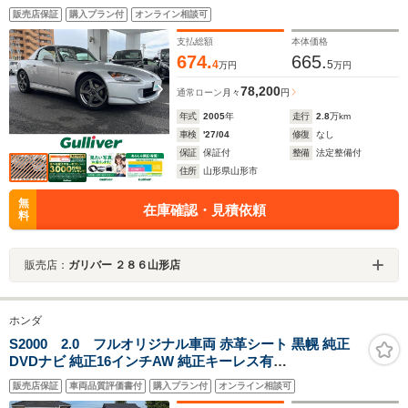
販売店保証
購入プラン付
オンライン相談可
支払総額
本体価格
674.
665.
4
5
万円
万円
78,200
通常ローン
月々
円
年式
2005
年
走行
2.8
万km
車検
'27/04
修復
なし
保証
保証付
整備
法定整備付
住所
山形県山形市
無
在庫確認・見積依頼
料
販売店：
ガリバー ２８６山形店
ホンダ
S2000 2.0 フルオリジナル車両 赤革シート 黒幌 純正
DVDナビ 純正16インチAW 純正キーレス有
H16.18.20.22.24.26.28.30R2.4点検記録有
販売店保証
車両品質評価書付
購入プラン付
オンライン相談可