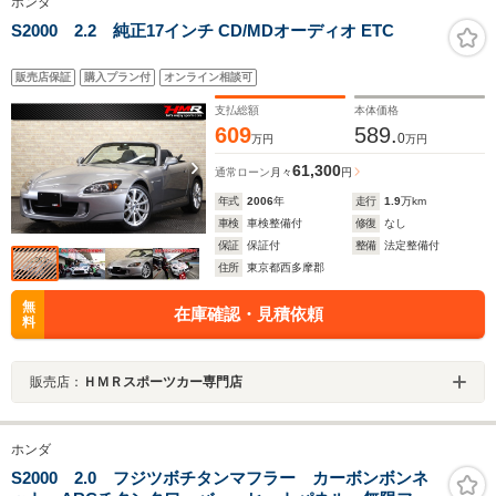
ホンダ
S2000 2.2 純正17インチ CD/MDオーディオ ETC
販売店保証
購入プラン付
オンライン相談可
支払総額
本体価格
609
589.
0
万円
万円
61,300
通常ローン
月々
円
年式
2006
年
走行
1.9
万km
車検
車検整備付
修復
なし
保証
保証付
整備
法定整備付
住所
東京都西多摩郡
無
在庫確認・見積依頼
料
販売店：
ＨＭＲスポーツカー専門店
ホンダ
S2000 2.0 フジツボチタンマフラー カーボンボンネ