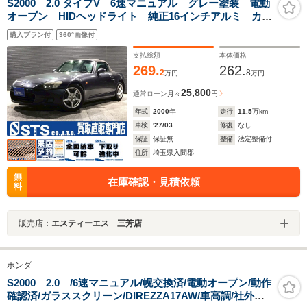
S2000 2.0 タイプV 6速マニュアル グレー塗装 電動
オープン HIDヘッドライト 純正16インチアルミ カロ
ッツェリアオーディオ ハーフレザーシート プッシュ
購入プラン付
360°画像付
スタート リモコンキー ETC車載器 ユーザー様直接
仕入れ車両
支払総額
本体価格
269.
262.
2
8
万円
万円
25,800
通常ローン
月々
円
年式
2000
年
走行
11.5
万km
車検
'27/03
修復
なし
保証
保証無
整備
法定整備付
住所
埼玉県入間郡
無
在庫確認・見積依頼
料
販売店：
エスティーエス 三芳店
ホンダ
S2000 2.0 /6速マニュアル/幌交換済/電動オープン/動作
確認済/ガラススクリーン/DIREZZA17AW/車高調/社外マ