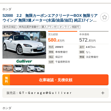
ホンダ
S2000 2.2 無限カーボンエアクリーナーBOX 無限リア
ウイング 無限3連メーター(水温/油温/油圧) 純正17インチ
AW レッドレザーシート 純正DVDナビ HIDヘッドライト
販売店保証
車両品質評価書付
購入プラン付
オンライン相談可
ETC 保証書 取扱説明書 スペアキー
支払総額
本体価格
580.
572.
8
8
万円
万円
年式
2006
年
走行
4.8
万km
車検
車検整備付
修復
なし
保証
保証付
整備
法定整備付
住所
千葉県野田市
無
在庫確認・見積依頼
料
販売店：
ＧＴ－Ｇａｒａｇｅ＠Ｇｕｌｌｉｖｅｒ
ホンダ