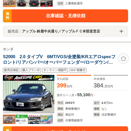
住所
三重県鈴鹿市
無
在庫確認・見積依頼
料
販売店：
アップル 鈴鹿中央通り／アップルＦＣ本部直営店
ホンダ
S2000 2.0 タイプV 6MT/VGS/全塗装/KRエアロspecフ
ロント/リアバンパー/オーバーフェンダー/ローダウン/無
限エキマニ/BRIDEセミバケットシート/チーム国光フロン
販売店保証
購入プラン付
オンライン相談可
360°画像付
トストラットタワーバー/WedsSport TC105X 18AW/タイ
プVステアリング/ETC
支払総額
本体価格
399
384.
0
万円
万円
55,100
通常ローン
月々
円
年式
2003
年
走行
4.0
万km
車検
車検整備付
修復
なし
保証
保証付
整備
法定整備付
住所
兵庫県姫路市
無