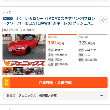
ホンダ
S2000 2.0 レカロシート!MOMOステアリング!フロン
トタワーバー!BLEST18AW!HID!キーレス!プッシュスタ
ート!カロッツェリアオーディオ!ETC!ドラレコ!禁煙車!
購入プラン付
360°画像付
支払総額
本体価格
339.
323.
9
9
万円
万円
年式
1999
年
走行
10.5
万km
車検
車検整備無
修復
なし
保証
保証無
整備
法定整備無
住所
長野県長野市
無
在庫確認・見積依頼
料
販売店：
フェニックス 長野篠ノ井店