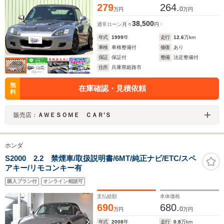
279
264.
0
万円
万円
38,500
通常ローン
月々
円
年式
1999
年
走行
12.6
万km
車検
車検整備付
修復
あり
保証
保証付
整備
法定整備付
住所
兵庫県姫路市
無
在庫確認・見積依頼
料
販売店：
ＡＷＥＳＯＭＥ ＣＡＲ’Ｓ
ホンダ
S2000 2.2 禁煙車/取扱説明書/6MT/純正ナビ/ETC/スペ
アキー/リモコンキー有
購入プラン付
オンライン相談可
支払総額
本体価格
690
680.
0
万円
万円
年式
2008
年
走行
0.8
万km