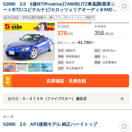
S2000 2.0 6速MT/Prodrive17AW/BLITZ車高調/黒革シ
ート/ETC/ユピテルナビ/カロッツェリアオーディオ/HIDヘ
ッドライト
販売店保証
車両品質評価書付
購入プラン付
オンライン相談可
支払総額
本体価格
378
358.
8
万円
万円
41,700
通常ローン
月々
円
年式
2001
年
走行
10.9
万km
車検
車検整備付
修復
なし
保証
保証付
整備
法定整備付
住所
埼玉県越谷市
無
在庫確認・見積依頼
料
販売店：
５－ＳＴＡＲ（ファイブスター） 越谷店
ホンダ
S2000 2.0 AP1後期モデル 純正ハードトップ