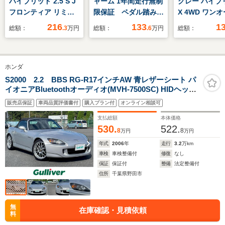
ハイブリッド 2.5 S J
ャーム 1年間走行無制
グレー ハイブ
フロンティア リミテ
限保証 ペダル踏み間
X 4WD ワン
ッド 最終後期型/フル
違い 衝突回避被害軽
セーフティサ
216
133
1
総額：
.3
万円
総額：
.6
万円
総額：
エアロ/スパッタ
減 車線逸脱警報機
SDナビLED
18AW /特別仕様/セ
能 メモリナビ ワン
ーフティセンス/レー
セグTV バックカメ
ホンダ
ダークルーズ/プリク
ラ パノラミックモニ
ラッシュ/LDA/ハーフ
タ ETC LEDヘッド
S2000 2.2 BBS RG-R17インチAW 青レザーシート パ
イオニアBluetoothオーディオ(MVH-7500SC) HIDヘッド
レザー/シートヒータ
ライト スマートキ
ライト 社外ETC 保証書 取扱説明書 スペアキー R2.4.6記
ー/ステアリングヒー
ー オートエアコン
販売店保証
車両品質評価書付
購入プラン付
オンライン相談可
録有
ター/LEDヘッドライ
支払総額
本体価格
ト/SDマルチナビ/Blu-
530.
522.
8
8
万円
万円
ray再生
年式
2006
年
走行
3.2
万km
車検
車検整備付
修復
なし
保証
保証付
整備
法定整備付
住所
千葉県野田市
無
在庫確認・見積依頼
料