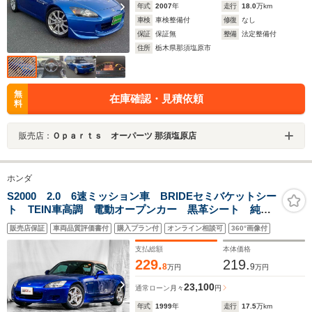
年式
2007
年
走行
18.0
万km
車検
車検整備付
修復
なし
保証
保証無
整備
法定整備付
住所
栃木県那須塩原市
無
在庫確認・見積依頼
料
販売店：
Ｏｐａｒｔｓ オーパーツ 那須塩原店
ホンダ
S2000 2.0 6速ミッション車 BRIDEセミバケットシー
ト TEIN車高調 電動オープンカー 黒革シート 純正
16インチアルミホイール ETC車載器 社外オーディ
販売店保証
車両品質評価書付
購入プラン付
オンライン相談可
360°画像付
オ CD再生可 幌トップ LEDヘッドライト エアコ
ン 革ステアリング
支払総額
本体価格
229.
219.
8
9
万円
万円
23,100
通常ローン
月々
円
年式
1999
年
走行
17.5
万km