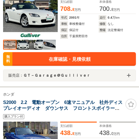
支払総額
本体価格
708.
700.
8
8
万円
万円
年式
2001
年
走行
0.4
万km
車検
車検整備付
修復
なし
保証
保証付
整備
法定整備付
住所
千葉県野田市
無
在庫確認・見積依頼
料
販売店：
ＧＴ－Ｇａｒａｇｅ＠Ｇｕｌｌｉｖｅｒ
ホンダ
S2000 2.2 電動オープン 6速マニュアル 社外ディス
プレイオーディオ ダウンサス フロントスポイラー
プッシュスタート 純正17インチアルミホイール HIDヘ
購入プラン付
ッドライト ハーフレザーシート 純正フロアマット
支払総額
本体価格
438.
438.
8
0
万円
万円