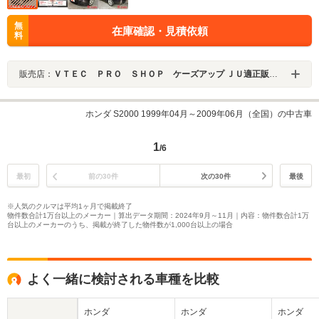
無
在庫確認・見積依頼
料
販売店：
ＶＴＥＣ ＰＲＯ ＳＨＯＰ ケーズアップ ＪＵ適正販売店
ホンダ S2000 1999年04月～2009年06月（全国）の中古車
1
/6
最初
前の30件
次の30件
最後
※人気のクルマは平均1ヶ月で掲載終了
物件数合計1万台以上のメーカー｜算出データ期間：2024年9月～11月｜内容：物件数合計1万
台以上のメーカーのうち、掲載が終了した物件数が1,000台以上の場合
よく一緒に検討される車種を比較
ホンダ
ホンダ
ホンダ