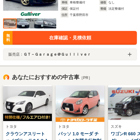
車検
車検整備付
修復
なし
保証
保証付
整備
法定整備付
住所
千葉県野田市
無
在庫確認・見積依頼
料
販売店：
ＧＴ－Ｇａｒａｇｅ＠Ｇｕｌｌｉｖｅｒ
あなたにおすすめの中古車
［PR］
トヨタ
トヨタ
スズキ
クラウンアスリート
パッソ 1.0 モーダ チ
ワゴンR 660