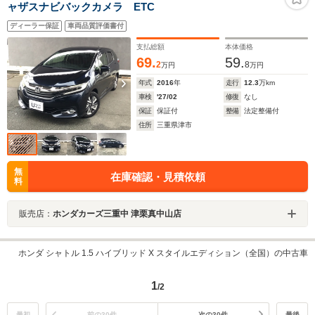
ャザスナビバックカメラ ETC
ディーラー保証
車両品質評価書付
支払総額
本体価格
69.
59.
2
8
万円
万円
年式
2016
年
走行
12.3
万km
車検
'27/02
修復
なし
保証
保証付
整備
法定整備付
住所
三重県津市
無
在庫確認・見積依頼
料
販売店：
ホンダカーズ三重中 津栗真中山店
ホンダ シャトル 1.5 ハイブリッド X スタイルエディション（全国）の中古車
1
/2
最初
前の30件
次の30件
最後