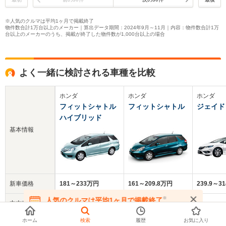
※人気のクルマは平均1ヶ月で掲載終了
物件数合計1万台以上のメーカー｜算出データ期間：2024年9月～11月｜内容：物件数合計1万
台以上のメーカーのうち、掲載が終了した物件数が1,000台以上の場合
よく一緒に検討される車種を比較
ホンダ
ホンダ
ホンダ
フィットシャトル
フィットシャトル
ジェイド
ハイブリッド
基本情報
新車価格
181～233万円
161～209.8万円
239.9～3
※
人気のクルマは平均1ヶ月で掲載終了
中古車
43.2万円
51.4万円
116.2万円
在庫が無くなる前にお問い合わせください
平均価格
ホーム
検索
履歴
お気に入り