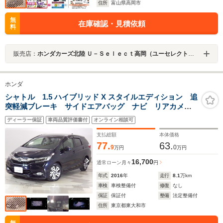
住所
富山県高岡市
無
在庫確認・見積依頼
料
販売店：
ホンダカーズ北陸 Ｕ－Ｓｅｌｅｃｔ高岡（ユーセレクト高岡）
ホンダ
シャトル 1.5 ハイブリッド X スタイルエディション 追
突軽減ブレーキ サイドエアバッグ ナビ リアカメ
ラ フルセグ ミュージックラック Bluetooth USB接
ディーラー保証
車両品質評価書付
オンライン相談可
続 クルコン パドルシフト ドアバイザー スマート
キー ETC
支払総額
本体価格
77.
63.
9
0
万円
万円
16,700
通常ローン
月々
円
年式
2016
年
走行
8.1
万km
車検
車検整備付
修復
なし
保証
保証付
整備
法定整備付
住所
東京都東大和市