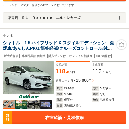
カーセンサーアフター保証がA/Bプランに付いています
販売店：
ＥＬ－Ｒｅｃａｒｓ エル・レカーズ
ホンダ
シャトル 1.5 ハイブリッド X スタイルエディション 禁
煙車/あんしんPKG/衝突軽減/クルーズコントロール/純正7
型ナビ/フルセグTV/バックカメラ/ビルトインETC/ドラレ
販売店保証
車両品質評価書付
購入プラン付
オンライン相談可
360°画像付
コ/パドルシフト/革巻ステアリング/スマートキーx2/LED
ヘッドライト/社外15インチアルミホイール
支払総額
本体価格
118.
112.
8
9
万円
万円
15,000
通常ローン
月々
円
年式
2016
年
走行
5.2
万km
車検
'27/02
修復
なし
保証
保証付
整備
法定整備付
住所
宮城県大崎市
無
在庫確認・見積依頼
料