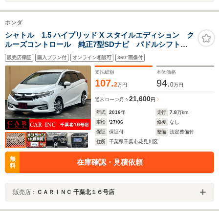
ホンダ
シャトル 1.5 ハイブリッド X スタイルエディション ク
ルーズコントロール 純正7型SDナビ パドルシフト
ハーフレザー 衝突軽減 ドライブレコーダー バック
販売店保証
購入プラン付
オンライン相談可
360°画像付
カメラ ビルトインETC ステアスイッチ プッシュス
タート フルセグ Bluetooth
支払総額
本体価格
107.
94.
2
0
万円
万円
21,600
通常ローン
月々
円
年式
2016
年
走行
7.8
万km
車検
'27/06
修復
なし
保証
保証付
整備
法定整備付
住所
千葉県千葉市花見川区
無
在庫確認・見積依頼
料
販売店：
ＣＡＲＩＮＣ 千葉北１６号店