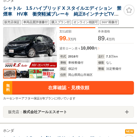
ホンダ
シャトル 1.5 ハイブリッド X スタイルエディション 禁
煙車 HV車 衝突軽減ブレーキ 純正8インチナビTV
バックカメラ ETC装備 記録簿あり スマートキー
販売店保証
車両品質評価書付
購入プラン付
オンライン相談可
360°画像付
プッシュスタート オートクルーズ ハーフ黒革シー
ト CD/DVD再生可 ブルートゥース音楽 モデューロ
支払総額
本体価格
15AW
99.
89.
3
4
万円
万円
10,000
通常ローン
月々
円
年式
2016
年
走行
7.3
万km
車検
車検整備付
修復
なし
保証
保証付
整備
法定整備付
住所
岡山県岡山市南区
無
在庫確認・見積依頼
料
カーセンサーアフター保証がBプランに付いています
販売店：
株式会社アールエスオート
ホンダ
NEW