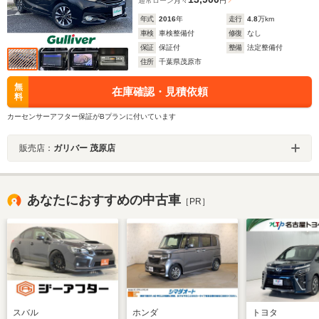
通常ローン
月々
円
年式
2016
年
走行
4.8
万km
車検
車検整備付
修復
なし
保証
保証付
整備
法定整備付
住所
千葉県茂原市
無
在庫確認・見積依頼
料
カーセンサーアフター保証がBプランに付いています
販売店：
ガリバー 茂原店
あなたにおすすめの中古車
［PR］
スバル
ホンダ
トヨタ