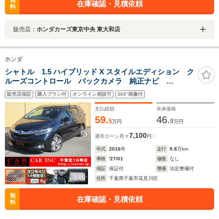
無
在庫確認・見積依頼
料
販売店：
ホンダカーズ東京中央 東大和店
ホンダ
シャトル 1.5 ハイブリッド X スタイルエディション ク
ルーズコントロール バックカメラ 純正ナビ
Bluetooth フルセグTV ステアリングリモコン ハーフ
販売店保証
購入プラン付
オンライン相談可
360°画像付
レザーシート LEDヘッドライト オートライト 横滑
り防止 ビルトインETC スマートキー
支払総額
本体価格
59.
46.
5
9
万円
万円
7,100
通常ローン
月々
円
年式
2016
年
走行
9.8
万km
車検
'27/01
修復
なし
保証
保証付
整備
法定整備付
住所
千葉県千葉市花見川区
無
在庫確認・見積依頼
料