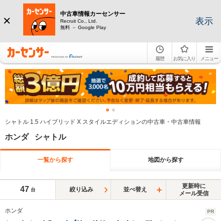
中古車情報カーセンサー
表示
Recruit Co., Ltd.
無料 － Google Play
履歴
お気に入り
メニュー
シャトル 1.5 ハイブリッド X スタイルエディションの中古車・中古車情報
ホンダ シャトル
一覧から探す
地図から探す
更新時に
47
絞り込み
並べ替え
台
メール受信
ホンダ
PR