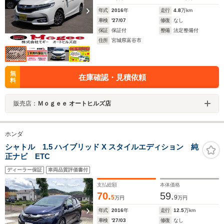
年式
2016
年
走行
4.8
万km
車検
'27/07
修復
なし
保証
保証付
整備
法定整備付
住所
宮城県富谷市
無
在庫確認・見積依頼
料
販売店：
Ｍｏｇｅｅ オートヒルズ店
ホンダ
シャトル 1.5 ハイブリッド X スタイルエディション 純
正ナビ ETC
ディーラー保証
車両品質評価書付
支払総額
本体価格
70.
59.
5
9
万円
万円
年式
2016
年
走行
12.5
万km
車検
'27/03
修復
なし