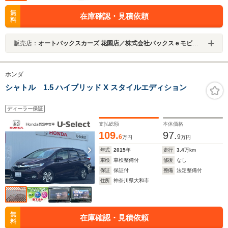
無
在庫確認・見積依頼
料
販売店：
オートバックスカーズ 花園店／株式会社バックスｅモビリティ
ホンダ
シャトル 1.5 ハイブリッド X スタイルエディション
ディーラー保証
支払総額
本体価格
109.
97.
6
9
万円
万円
年式
2015
年
走行
3.4
万km
車検
車検整備付
修復
なし
保証
保証付
整備
法定整備付
住所
神奈川県大和市
無
在庫確認・見積依頼
料