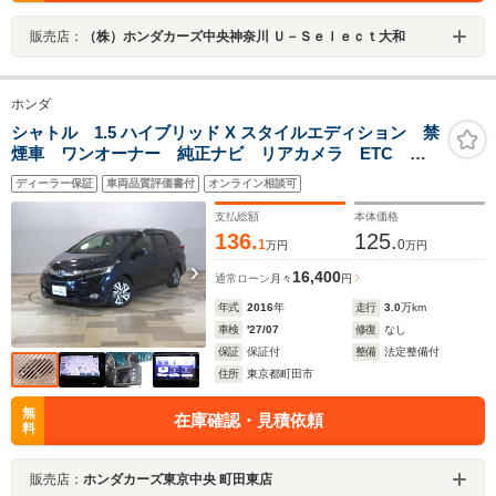
販売店：
（株）ホンダカーズ中央神奈川 Ｕ－Ｓｅｌｅｃｔ大和
ホンダ
シャトル 1.5 ハイブリッド X スタイルエディション 禁
煙車 ワンオーナー 純正ナビ リアカメラ ETC 低
速域衝突軽減ブレーキ サイド+サイドカーテンSRS ク
ディーラー保証
車両品質評価書付
オンライン相談可
ルコン ドアバイザー CD/DVD再生 Bluetooth フル
セグ LEDライト
支払総額
本体価格
136.
125.
1
0
万円
万円
16,400
通常ローン
月々
円
年式
2016
年
走行
3.0
万km
車検
'27/07
修復
なし
保証
保証付
整備
法定整備付
住所
東京都町田市
無
在庫確認・見積依頼
料
販売店：
ホンダカーズ東京中央 町田東店