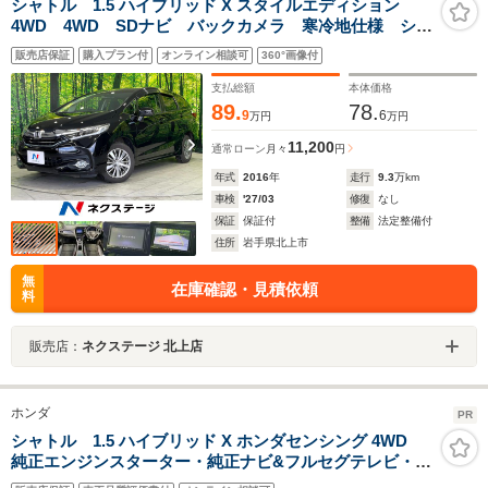
シャトル 1.5 ハイブリッド X スタイルエディション
4WD 4WD SDナビ バックカメラ 寒冷地仕様 シテ
ィブレーキアクティブシステム サ禁煙車 スマートキ
販売店保証
購入プラン付
オンライン相談可
360°画像付
ー ETC クルコン オートライト オートエアコン
15インチAW Bluetooth再生
支払総額
本体価格
89.
78.
9
6
万円
万円
11,200
通常ローン
月々
円
年式
2016
年
走行
9.3
万km
車検
'27/03
修復
なし
保証
保証付
整備
法定整備付
住所
岩手県北上市
無
在庫確認・見積依頼
料
販売店：
ネクステージ 北上店
ホンダ
PR
シャトル 1.5 ハイブリッド X ホンダセンシング 4WD
純正エンジンスターター・純正ナビ&フルセグテレビ・
CD・DVD・ブルートゥース・バックカメラ・ビルトイン