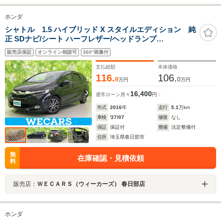
ホンダ
シャトル 1.5 ハイブリッド X スタイルエディション 純
正 SDナビ/シート ハーフレザー/ヘッドランプ
LED/ETC/EBD付ABS/横滑り防止装置/クルーズコントロ
販売店保証
オンライン相談可
360°画像付
ール/フルセグTV/DVD/エアバッグ 運転席/エアバッグ 助
手席
支払総額
本体価格
116.
106.
9
0
万円
万円
16,400
通常ローン
月々
円
年式
2016
年
走行
5.1
万km
車検
'27/07
修復
なし
保証
保証付
整備
法定整備付
住所
埼玉県春日部市
無
在庫確認・見積依頼
料
販売店：
ＷＥＣＡＲＳ（ウィーカーズ） 春日部店
ホンダ