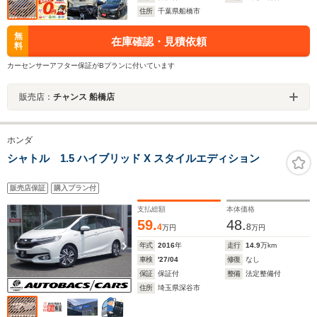
住所
千葉県船橋市
無
在庫確認・見積依頼
料
カーセンサーアフター保証がBプランに付いています
販売店：
チャンス 船橋店
ホンダ
シャトル 1.5 ハイブリッド X スタイルエディション
販売店保証
購入プラン付
支払総額
本体価格
59.
48.
4
8
万円
万円
年式
2016
年
走行
14.9
万km
車検
'27/04
修復
なし
保証
保証付
整備
法定整備付
住所
埼玉県深谷市