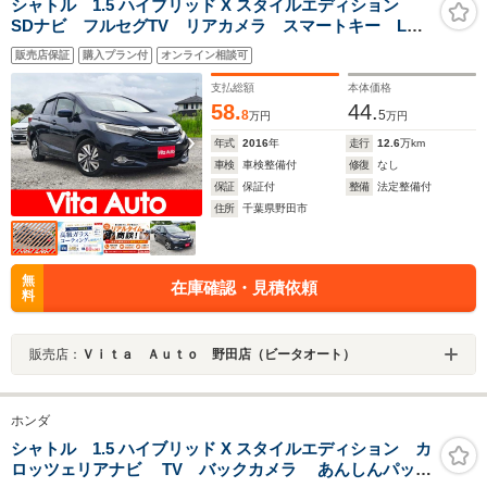
シャトル 1.5 ハイブリッド X スタイルエディション
SDナビ フルセグTV リアカメラ スマートキー LED
ヘッドライト 衝突軽減ブレーキ Bluetooth クルコ
販売店保証
購入プラン付
オンライン相談可
ン 純正15インチ鉄 ETC
支払総額
本体価格
58.
44.
8
5
万円
万円
年式
2016
年
走行
12.6
万km
車検
車検整備付
修復
なし
保証
保証付
整備
法定整備付
住所
千葉県野田市
無
在庫確認・見積依頼
料
販売店：
Ｖｉｔａ Ａｕｔｏ 野田店（ビータオート）
ホンダ
シャトル 1.5 ハイブリッド X スタイルエディション カ
ロッツェリアナビ TV バックカメラ あんしんパッケ