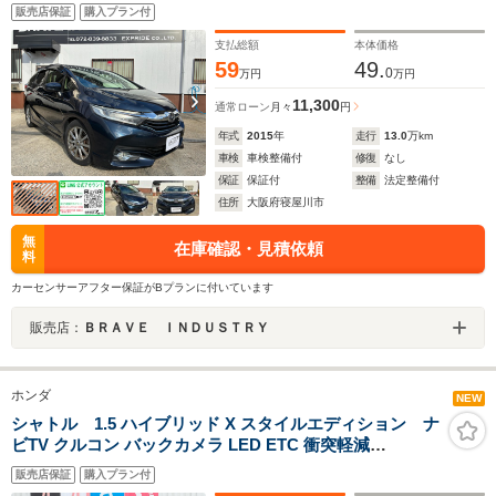
ージLEDヘッドライト ハーフレザーシート クルー
販売店保証
購入プラン付
ズコントロール
支払総額
本体価格
59
49.
0
万円
万円
11,300
通常ローン
月々
円
年式
2015
年
走行
13.0
万km
車検
車検整備付
修復
なし
保証
保証付
整備
法定整備付
住所
大阪府寝屋川市
無
在庫確認・見積依頼
料
カーセンサーアフター保証がBプランに付いています
販売店：
ＢＲＡＶＥ ＩＮＤＵＳＴＲＹ
ホンダ
NEW
シャトル 1.5 ハイブリッド X スタイルエディション ナ
ビTV クルコン バックカメラ LED ETC 衝突軽減
BLUETOOTH ハーフレザー フルフラット 純正15AW ア
販売店保証
購入プラン付
ルミペダル ステアリングリモコン パドルシフト フォグラ