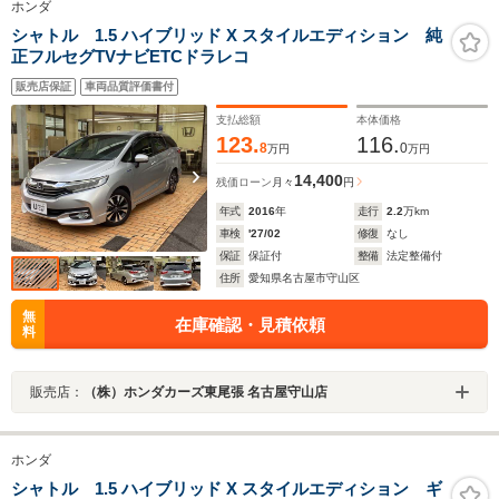
ホンダ
シャトル 1.5 ハイブリッド X スタイルエディション 純
正フルセグTVナビETCドラレコ
販売店保証
車両品質評価書付
支払総額
本体価格
123.
116.
8
0
万円
万円
14,400
残価ローン
月々
円
年式
2016
年
走行
2.2
万km
車検
'27/02
修復
なし
保証
保証付
整備
法定整備付
住所
愛知県名古屋市守山区
無
在庫確認・見積依頼
料
販売店：
（株）ホンダカーズ東尾張 名古屋守山店
ホンダ
シャトル 1.5 ハイブリッド X スタイルエディション ギ