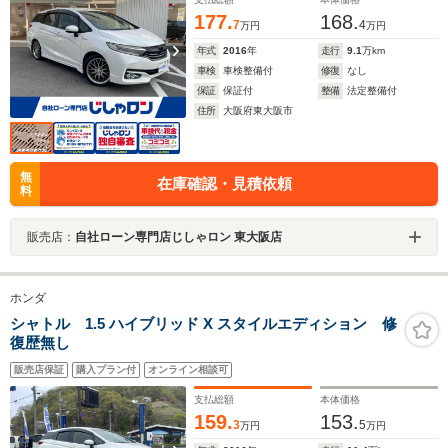
177.
168.
7
4
万円
万円
年式
2016
年
走行
9.1
万km
車検
車検整備付
修復
なし
保証
保証付
整備
法定整備付
住所
大阪府東大阪市
無
在庫確認・見積依頼
料
販売店：
自社ローン専門店じしゃロン 東大阪店
ホンダ
シャトル 1.5 ハイブリッド X スタイルエディション 修
復歴無し
販売店保証
購入プラン付
オンライン相談可
支払総額
本体価格
159.
153.
3
5
万円
万円