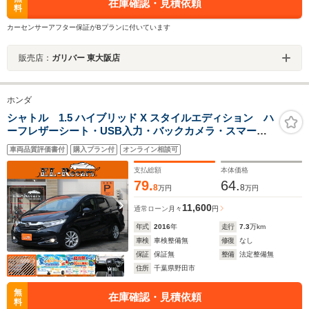
在庫確認・見積依頼
料
カーセンサーアフター保証がBプランに付いています
販売店：
ガリバー 東大阪店
ホンダ
シャトル 1.5 ハイブリッド X スタイルエディション ハ
ーフレザーシート・USB入力・バックカメラ・スマート
キー・LEDヘッドライト・ETC・クルーズコントロー
車両品質評価書付
購入プラン付
オンライン相談可
ル・プッシュスタート・革巻きステアリング・パドルシ
フト・地デジ視聴・ドアバイザー・社外15インチアルミ
支払総額
本体価格
79.
64.
8
8
万円
万円
11,600
通常ローン
月々
円
年式
2016
年
走行
7.3
万km
車検
車検整備無
修復
なし
保証
保証無
整備
法定整備無
住所
千葉県野田市
無
在庫確認・見積依頼
料