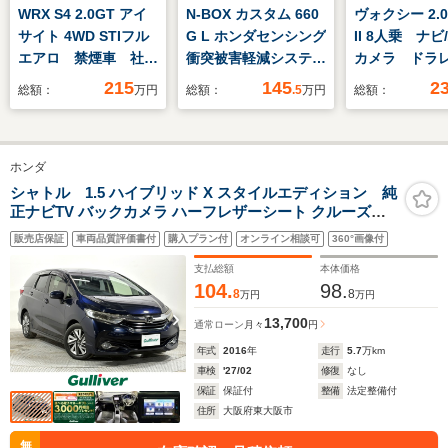
WRX S4 2.0GT アイ
N-BOX カスタム 660
ヴォクシー 2.0
サイト 4WD STIフル
G L ホンダセンシング
II 8人乗 ナ
エアロ 禁煙車 社外
衝突被害軽減システム
カメラ ドラ
8インチナビ サイド
純正メモリーナビ ド
215
145
2
総額：
万円
総額：
.5
万円
総額：
バックカメラ フルセ
ライブレコーダー
グTV レーダークル
ETC バックカメラ
ーズコントロール シ
両側電動スライドド
ホンダ
ートヒーター ETC
ア クルーズコントロ
パワーシート レーン
ール レーンアシス
シャトル 1.5 ハイブリッド X スタイルエディション 純
正ナビTV バックカメラ ハーフレザーシート クルーズコ
キープアシスト
ト LEDヘッドラン
ントロール 衝突軽減ブレーキ スマートキー プッシュスタ
Bluetooth接続
プ スマートキー ア
販売店保証
車両品質評価書付
購入プラン付
オンライン相談可
360°画像付
ート オートライト LEDヘッドライト ドライブレコーダー
イドリングストップ
ETC
支払総額
本体価格
104.
98.
8
8
万円
万円
13,700
通常ローン
月々
円
年式
2016
年
走行
5.7
万km
車検
'27/02
修復
なし
保証
保証付
整備
法定整備付
住所
大阪府東大阪市
無