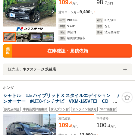
109.
98.
9
7
万円
万円
9,400
通常ローン
月々
円
年式
2016
年
走行
6.7
万km
車検
'27/01
修復
なし
保証
保証付
整備
法定整備付
住所
福岡県筑後市
無
在庫確認・見積依頼
料
販売店：
ネクステージ 筑後店
ホンダ
シャトル 1.5 ハイブリッド X スタイルエディション ワ
ンオーナー 純正8インチナビ VXM-165VFEi CD
DVD フルセグTV バックカメラ ETC ハーフレザー
販売店保証
車両品質評価書付
購入プラン付
オンライン相談可
360°画像付
シート スマートキー クルーズコントロール フロア
マット ハロゲンヘッドライト
支払総額
本体価格
109.
100.
8
4
万円
万円
13,900