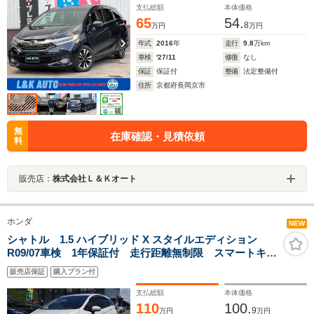
イト オートライト ウィンカーミラー 横滑り防止 盗難防
支払総額
本体価格
止
65
54.
8
万円
万円
年式
2016
年
走行
9.8
万km
車検
'27/11
修復
なし
保証
保証付
整備
法定整備付
住所
京都府長岡京市
無
在庫確認・見積依頼
料
販売店：
株式会社Ｌ＆Ｋオート
ホンダ
NEW
シャトル 1.5 ハイブリッド X スタイルエディション
R09/07車検 1年保証付 走行距離無制限 スマートキ
ー プッシュスタート オートクルーズ ETC ブレー
販売店保証
購入プラン付
キサポート LEDライト フォグランプ メモリーナ
ビ ワンセグTV Bluetooth バックカメラ 14アルミ
支払総額
本体価格
110
100.
9
万円
万円