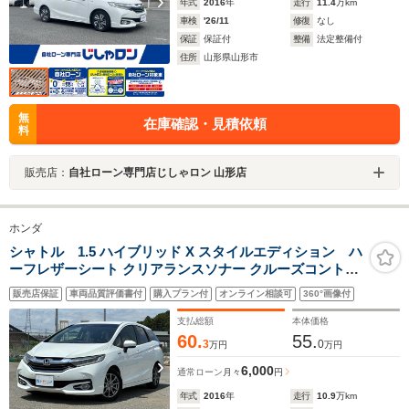
年式
2016
年
走行
11.4
万km
車検
'26/11
修復
なし
保証
保証付
整備
法定整備付
住所
山形県山形市
無
在庫確認・見積依頼
料
販売店：
自社ローン専門店じしゃロン 山形店
ホンダ
シャトル 1.5 ハイブリッド X スタイルエディション ハ
ーフレザーシート クリアランスソナー クルーズコントロ
ール バックモニター LEDヘッドライト オートライト 社
販売店保証
車両品質評価書付
購入プラン付
オンライン相談可
360°画像付
外15AW スマートキー ETC
支払総額
本体価格
60.
55.
3
0
万円
万円
6,000
通常ローン
月々
円
年式
2016
年
走行
10.9
万km