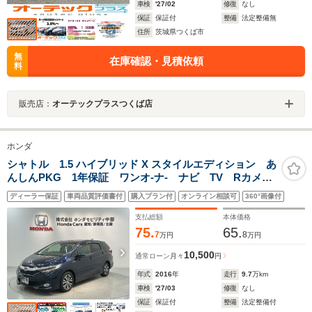
車検
'27/02
修復
なし
保証
保証付
整備
法定整備無
住所
茨城県つくば市
無
在庫確認・見積依頼
料
販売店：
オーテックプラスつくば店
ホンダ
シャトル 1.5 ハイブリッド X スタイルエディション あ
んしんPKG 1年保証 ワンオ-ナ- ナビ TV Rカメ
ラ CD録音 BTオ-ディオ DVD ドラレコ ETC
ディーラー保証
車両品質評価書付
購入プラン付
オンライン相談可
360°画像付
LEDライト アルミ スマ-トキ- 盗難防止装置 整備記
録簿 AAC スペアキ-
支払総額
本体価格
75.
65.
7
8
万円
万円
10,500
通常ローン
月々
円
年式
2016
年
走行
9.7
万km
車検
'27/03
修復
なし
保証
保証付
整備
法定整備付