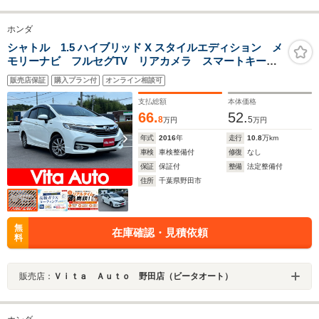
ホンダ
シャトル 1.5 ハイブリッド X スタイルエディション メ
モリーナビ フルセグTV リアカメラ スマートキー
LEDヘッドライト 衝突軽減ブレーキ Bluetooth クル
販売店保証
購入プラン付
オンライン相談可
コン 社外15インチアルミ ETC
支払総額
本体価格
66.
52.
8
5
万円
万円
年式
2016
年
走行
10.8
万km
車検
車検整備付
修復
なし
保証
保証付
整備
法定整備付
住所
千葉県野田市
無
在庫確認・見積依頼
料
販売店：
Ｖｉｔａ Ａｕｔｏ 野田店（ビータオート）