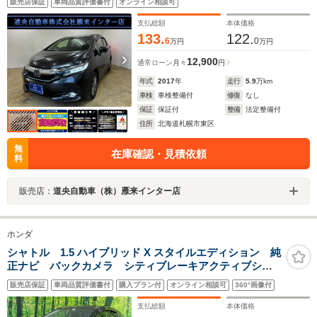
販売店保証
車両品質評価書付
オンライン相談可
ETC・LEDヘッドライト
支払総額
本体価格
133.
122.
6
0
万円
万円
12,900
通常ローン
月々
円
年式
2017
年
走行
5.9
万km
車検
車検整備付
修復
なし
保証
保証付
整備
法定整備付
住所
北海道札幌市東区
無
在庫確認・見積依頼
料
販売店：
道央自動車（株）雁来インター店
ホンダ
シャトル 1.5 ハイブリッド X スタイルエディション 純
正ナビ バックカメラ シティブレーキアクティブシス
テム 禁煙車 スマートキー LEDヘッド ビルトイン
販売店保証
車両品質評価書付
購入プラン付
オンライン相談可
360°画像付
ETC クルコン 純正15インチアルミ オートライト
オートエアコン Bluetooth DVD
支払総額
本体価格