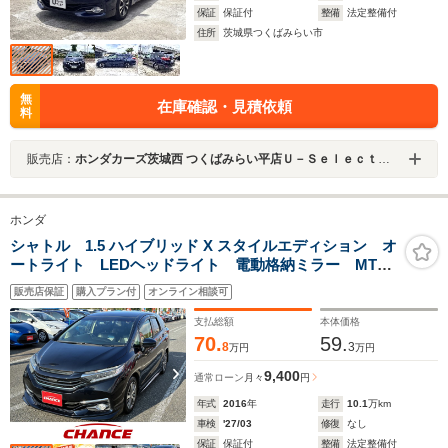
保証
保証付
整備
法定整備付
住所
茨城県つくばみらい市
無
在庫確認・見積依頼
料
販売店：
ホンダカーズ茨城西 つくばみらい平店Ｕ－Ｓｅｌｅｃｔコーナー（認定中古車取扱店）
ホンダ
シャトル 1.5 ハイブリッド X スタイルエディション オ
ートライト LEDヘッドライト 電動格納ミラー MTモ
ード付 クルーズコントロール ETC バックカメラ
販売店保証
購入プラン付
オンライン相談可
CD/DVD フルセグTV Bluetooth 純正SDナビ ステ
アリングリモコン 衝突軽減
支払総額
本体価格
70.
59.
8
3
万円
万円
9,400
通常ローン
月々
円
年式
2016
年
走行
10.1
万km
車検
'27/03
修復
なし
保証
保証付
整備
法定整備付