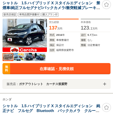
シャトル 1.5 ハイブリッド X スタイルエディション 禁
煙車/純正フルセグナビ/バックカメラ/衝突軽減ブレーキ/
クルーズコントロール/パドルシフト/ハーフレザー
販売店保証
車両品質評価書付
購入プラン付
支払総額
本体価格
137
123.
1
万円
万円
年式
2016
年
走行
5.7
万km
車検
車検整備付
修復
なし
保証
保証付
整備
法定整備付
住所
福岡県筑紫野市
無
在庫確認・見積依頼
料
販売店：
ガチアウトレット カーチス筑紫野
ホンダ
シャトル 1.5 ハイブリッド X スタイルエディション 純
正ナビ フルセグ Bluetooth バックカメラ クルーズ