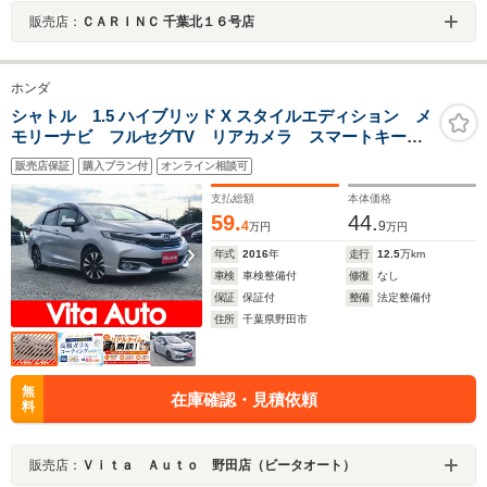
販売店：
ＣＡＲＩＮＣ 千葉北１６号店
ホンダ
シャトル 1.5 ハイブリッド X スタイルエディション メ
モリーナビ フルセグTV リアカメラ スマートキー
LEDヘッドライト 衝突軽減ブレーキ Bluetooth クル
販売店保証
購入プラン付
オンライン相談可
コン 純正15インチアルミ ETC
支払総額
本体価格
59.
44.
4
9
万円
万円
年式
2016
年
走行
12.5
万km
車検
車検整備付
修復
なし
保証
保証付
整備
法定整備付
住所
千葉県野田市
無
在庫確認・見積依頼
料
販売店：
Ｖｉｔａ Ａｕｔｏ 野田店（ビータオート）