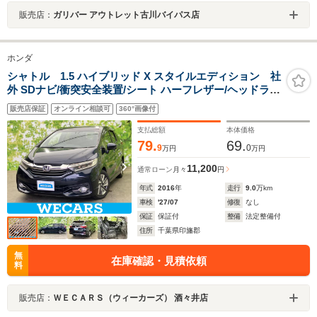
販売店：
ガリバー アウトレット古川バイパス店
ホンダ
シャトル 1.5 ハイブリッド X スタイルエディション 社
外 SDナビ/衝突安全装置/シート ハーフレザー/ヘッドラン
プ HID/Bluetooth接続/ETC/EBD付ABS/横滑り防止装置/
販売店保証
オンライン相談可
360°画像付
アイドリングストップ/フルセグTV/DVD
支払総額
本体価格
79.
69.
9
0
万円
万円
11,200
通常ローン
月々
円
年式
2016
年
走行
9.0
万km
車検
'27/07
修復
なし
保証
保証付
整備
法定整備付
住所
千葉県印旛郡
無
在庫確認・見積依頼
料
販売店：
ＷＥＣＡＲＳ（ウィーカーズ） 酒々井店