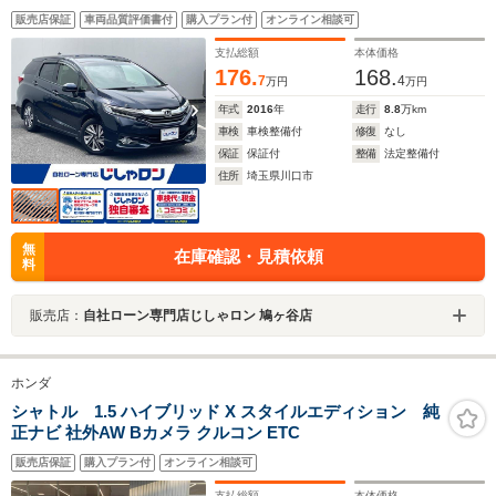
コントロール ETC 衝突軽減ブレーキ 誤発進抑制
販売店保証
車両品質評価書付
購入プラン付
オンライン相談可
パドルシフト LEDヘッドライト ドライブレコーダ
ー フォグ
支払総額
本体価格
176.
168.
7
4
万円
万円
年式
2016
年
走行
8.8
万km
車検
車検整備付
修復
なし
保証
保証付
整備
法定整備付
住所
埼玉県川口市
無
在庫確認・見積依頼
料
販売店：
自社ローン専門店じしゃロン 鳩ヶ谷店
ホンダ
シャトル 1.5 ハイブリッド X スタイルエディション 純
正ナビ 社外AW Bカメラ クルコン ETC
販売店保証
購入プラン付
オンライン相談可
支払総額
本体価格