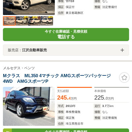
車検
'27/10
修復
なし
保証
保証付
整備
法定整備付
住所
東京都葛飾区
今すぐ在庫確認・見積依頼
電話する
販売店：
江沢自動車販売
メルセデス・ベンツ
Mクラス ML350 4マチック AMGスポーツパッケージ
4WD AMGスポーツP
支払総額
本体価格
245.
225.
4
0
万円
万円
年式
2013
年
走行
3.7
万km
車検
車検整備無
修復
なし
保証
保証無
整備
法定整備無
住所
埼玉県熊谷市
今すぐ在庫確認・見積依頼