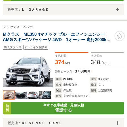
販売店：
Ｌ ＧＡＲＡＧＥ
メルセデス・ベンツ
Mクラス ML350 4マチック ブルーエフィシェンシー
AMGスポーツパッケージ 4WD 1オーナー 走行2000km
AMGスポーツパッケージ コンフォートパッケージ ルー
購入プラン付
オンライン相談可
フレール 19インチAW 360度カメラ ブラックレザーシー
ト シートヒーター クルーズコントロール パークセンサー
支払総額
本体価格
374
348.
0
万円
万円
37,600
通常ローン
月々
円
年式
2013
年
走行
0.2
万km
車検
車検整備無
修復
なし
保証
保証無
整備
法定整備無
住所
京都府京都市伏見区
今すぐ在庫確認・見積依頼
無
電話する
料
販売店：
ＲＥＳＥＮＳＥ ＣＡＶＥ