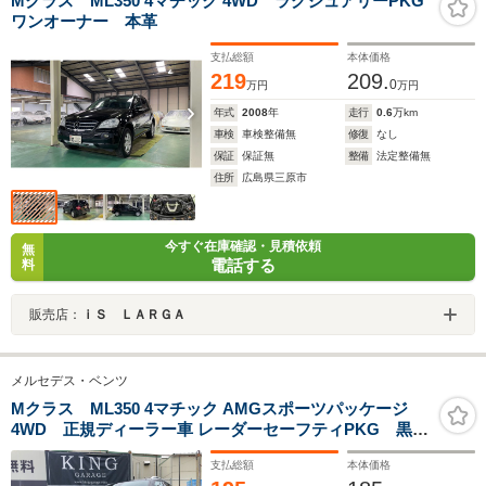
Mクラス ML350 4マチック 4WD ラグジュアリーPKG
ワンオーナー 本革
支払総額
本体価格
219
209.
0
万円
万円
年式
2008
年
走行
0.6
万km
車検
車検整備無
修復
なし
保証
保証無
整備
法定整備無
住所
広島県三原市
今すぐ在庫確認・見積依頼
無
電話する
料
販売店：
ｉＳ ＬＡＲＧＡ
メルセデス・ベンツ
Mクラス ML350 4マチック AMGスポーツパッケージ
4WD 正規ディーラー車 レーダーセーフティPKG 黒革
シート ツインパノラマサンルーフ AMG20アルミ パ
支払総額
本体価格
ワーバックドア 全方カメラ 純正HDDナビ&フルセグ