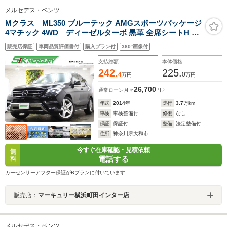
メルセデス・ベンツ
Mクラス ML350 ブルーテック AMGスポーツパッケージ
4マチック 4WD ディーゼルターボ 黒革 全席シートH 純
正ナビ 地デジ(走行中視聴可) Bluetooth USB レーダーセ
販売店保証
車両品質評価書付
購入プラン付
360°画像付
ーフティパッケージ ACC ブラインドスポット レーンキ
ープA ブレーキA 電動Bドア 360カメラ スペアキー付き
支払総額
本体価格
20インチAW
242.
225.
4
0
万円
万円
26,700
通常ローン
月々
円
年式
2014
年
走行
3.7
万km
車検
車検整備付
修復
なし
保証
保証付
整備
法定整備付
住所
神奈川県大和市
今すぐ在庫確認・見積依頼
無
電話する
料
カーセンサーアフター保証がBプランに付いています
販売店：
マーキュリー横浜町田インター店
メルセデス・ベンツ