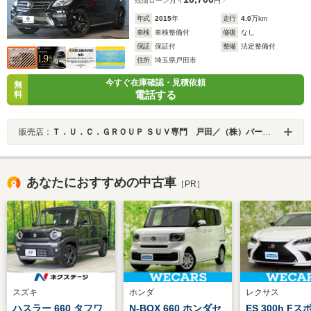
残価ローン
月々
円
年式
2015
年
走行
4.0
万km
車検
車検整備付
修復
なし
保証
保証付
整備
法定整備付
住所
埼玉県戸田市
今すぐ在庫確認・見積依頼
無
電話する
料
販売店：
Ｔ．Ｕ．Ｃ．ＧＲＯＵＰ ＳＵＶ専門 戸田／（株）バーディット
あなたにおすすめの中古車
［PR］
スズキ
ホンダ
レクサス
ハスラー 660 タフワ
N-BOX 660 ホンダセ
ES 300h F