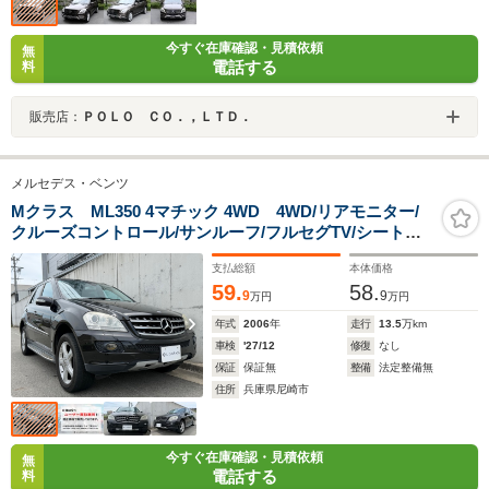
今すぐ在庫確認・見積依頼
無
電話する
料
販売店：
ＰＯＬＯ ＣＯ．，ＬＴＤ．
メルセデス・ベンツ
Mクラス ML350 4マチック 4WD 4WD/リアモニター/
クルーズコントロール/サンルーフ/フルセグTV/シートヒ
ーター/バックカメラ/サイドカメラ/ハーフレザーシー
支払総額
本体価格
ト/ETC/オートライト/オートエアコン/BT/
59.
58.
9
9
万円
万円
年式
2006
年
走行
13.5
万km
車検
'27/12
修復
なし
保証
保証無
整備
法定整備無
住所
兵庫県尼崎市
今すぐ在庫確認・見積依頼
無
電話する
料