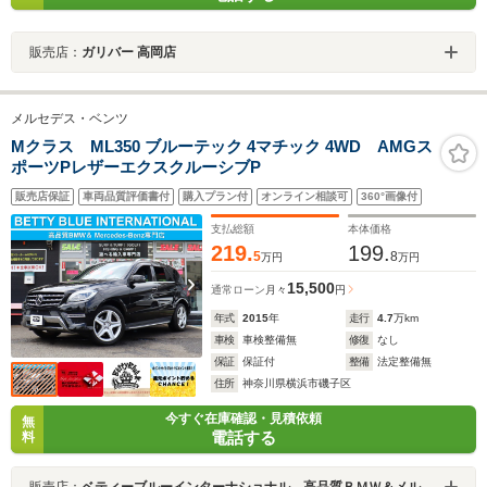
販売店：
ガリバー 高岡店
メルセデス・ベンツ
Mクラス ML350 ブルーテック 4マチック 4WD AMGス
ポーツPレザーエクスクルーシブP
販売店保証
車両品質評価書付
購入プラン付
オンライン相談可
360°画像付
支払総額
本体価格
219.
199.
5
8
万円
万円
15,500
通常ローン
月々
円
年式
2015
年
走行
4.7
万km
車検
車検整備無
修復
なし
保証
保証付
整備
法定整備無
住所
神奈川県横浜市磯子区
今すぐ在庫確認・見積依頼
無
電話する
料
販売店：
ベティーブルーインターナショナル 高品質ＢＭＷ＆メルセデス専門店