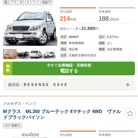
購入プラン付
オンライン相談可
支払総額
本体価格
214
188.
0
万円
万円
21,500
通常ローン
月々
円
年式
2004
年
走行
2.2
万km
車検
車検整備無
修復
なし
保証
保証無
整備
法定整備無
住所
京都府京都市伏見区
今すぐ在庫確認・見積依頼
無
電話する
料
販売店：
ＲＥＳＥＮＳＥ ＣＡＶＥ
メルセデス・ベンツ
Mクラス ML350 ブルーテック 4マチック 4WD ヴァル
ドブラックバイソン
360°画像付
支払総額
本体価格