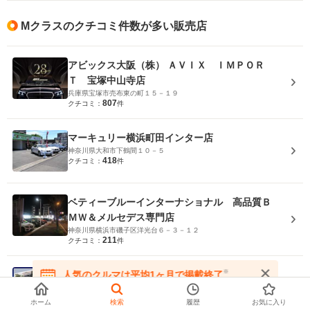
Mクラスのクチコミ件数が多い販売店
アビックス大阪（株） ＡＶＩＸ ＩＭＰＯＲ
Ｔ 宝塚中山寺店
兵庫県宝塚市売布東の町１５－１９
807
クチコミ：
件
マーキュリー横浜町田インター店
神奈川県大和市下鶴間１０－５
418
クチコミ：
件
ベティーブルーインターナショナル 高品質Ｂ
ＭＷ＆メルセデス専門店
神奈川県横浜市磯子区洋光台６－３－１２
211
クチコミ：
件
※
人気のクルマは平均1ヶ月で掲載終了
ＥＮＤＥＡＶＯＵＲ エンデバー
在庫が無くなる前にお問い合わせください
埼玉県所沢市東所沢３－３８－６
145
クチコミ：
件
ホーム
検索
履歴
お気に入り