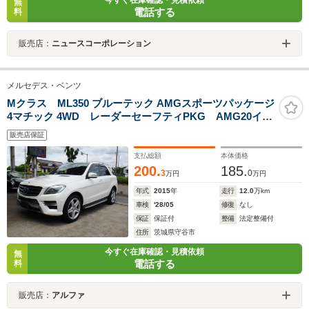
無
電話する
料
販売店：
ニュースコーポレーション
メルセデス・ベンツ
Mクラス ML350 ブルーテック AMGスポーツパッケージ
4マチック 4WD レーダーセーフティPKG AMG20イン
チ パノラマルーフ パワーバックドア ブラックレザ
販売店保証
ー ドラレコ ETC
支払総額
本体価格
200.
185.
3
0
万円
万円
年式
2015
年
走行
12.0
万km
車検
'28/05
修復
なし
保証
保証付
整備
法定整備付
住所
茨城県守谷市
今すぐ在庫確認・見積依頼
無
電話する
料
販売店：
アルファ