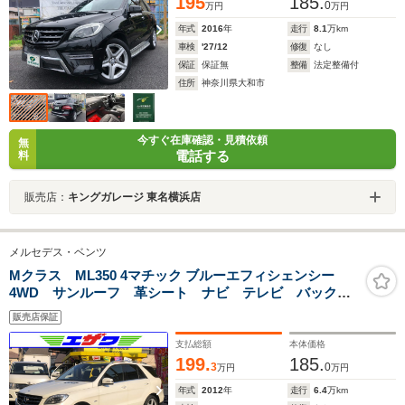
195
185.
TV ディストロニック ドラレコ スマートキー ETC
0
万円
万円
年式
2016
年
走行
8.1
万km
車検
'27/12
修復
なし
保証
保証無
整備
法定整備付
住所
神奈川県大和市
今すぐ在庫確認・見積依頼
無
電話する
料
販売店：
キングガレージ 東名横浜店
メルセデス・ベンツ
Mクラス ML350 4マチック ブルーエフィシェンシー
4WD サンルーフ 革シート ナビ テレビ バックカ
メラ 19インチアルミホイール パワーバックドア
販売店保証
支払総額
本体価格
199.
185.
3
0
万円
万円
年式
2012
年
走行
6.4
万km