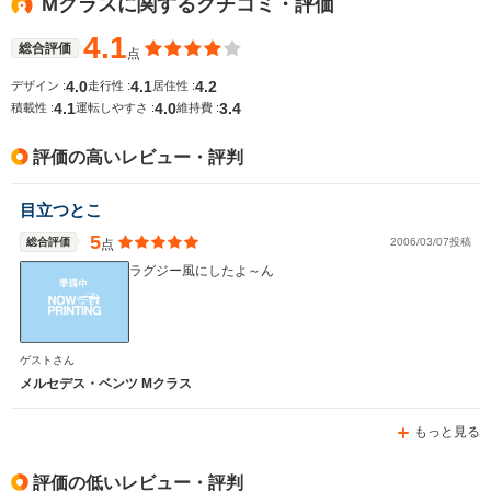
Mクラスに関するクチコミ・評価
4.1
総合評価
点
4.0
4.1
4.2
デザイン :
走行性 :
居住性 :
4.1
4.0
3.4
積載性 :
運転しやすさ :
維持費 :
評価の高いレビュー・評判
目立つとこ
5
総合評価
2006/03/07投稿
点
ラグジー風にしたよ～ん
ゲストさん
メルセデス・ベンツ Mクラス
もっと見る
評価の低いレビュー・評判