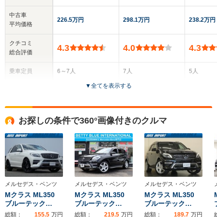
中古車
226.5万円
298.1万円
238.2万円
平均価格
クチコミ
4.3
4.0
4.3
総合評価
乗車定員
6～7人
7人
5人
▼
全てを表示する
ドア数
5ドア
5ドア
5ドア
全高
全高
全高
お探しの条件で360°画像付きのクルマ
1.66m
1.85m
1.67m
全幅
全幅
全幅
サイズ
1.92m
1.94m～1.98m
1.84m
全長
全長
(全長x全幅x全高)
4.93m～4.95m
5.13m～5.15m
4.53m
メルセデス・ベンツ
メルセデス・ベンツ
メルセデス・ベンツ
Mクラス ML350
Mクラス ML350
Mクラス ML350
ブルーテック…
ブルーテック…
ブルーテック…
総額：
155.5
万円
総額：
219.5
万円
総額：
189.7
万円
ホイールベース
ホイールベース
ホイー