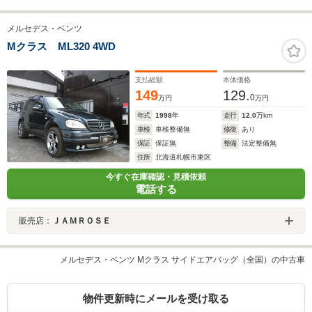
メルセデス・ベンツ
Mクラス ML320 4WD
支払総額
本体価格
149
129.
0
万円
万円
年式
1998
年
走行
12.0
万km
車検
車検整備無
修復
あり
保証
保証無
整備
法定整備無
住所
北海道札幌市東区
今すぐ在庫確認・見積依頼
電話する
販売店：
ＪＡＭＲＯＳＥ
メルセデス・ベンツ Mクラス サイドエアバッグ（全国）の中古車
物件更新時にメールを受け取る