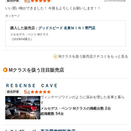
5
総合評価
2019/06/08投稿
点
いい買い物ができました！ 今後もよろしくお願いします！！
タッカーノ
購入した販売店：
グッドスピード 名東ＭＩＮＩ専門店
メルセデス・ベンツ Mクラス
（2019/04購入）
Mクラスを扱う販売店クチコミをもっと見る
Mクラスを扱う注目販売店
ＲＥＳＥＮＳＥ ＣＡＶＥ
5
総合評価
点
ヴィンテージワインのように深みを増した名車と暮ら
す
2
メルセデス・ベンツ Mクラスの
掲載台数
台
54
総掲載数
台