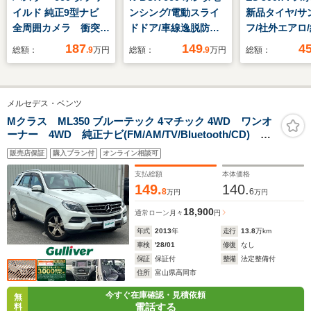
イルド 純正9型ナビ
ンシング/電動スライ
新品タイヤ/サ
全周囲カメラ 衝突軽
ドドア/車線逸脱防止
フ/社外エアロ
減装置 アダプティブ
支援システム/ヘッド
SDナビ/デジ
187
149
4
総額：
.9
万円
総額：
.9
万円
総額：
クルーズ 禁煙車 撥
ランプ LED/EBD付
ナーミラー/衝
水シート シートヒー
ABS/アイドリングス
装置/シートヒ
ター クリアランスソ
トップ/禁煙車/エアバ
車線逸脱防止
メルセデス・ベンツ
ナー レーンキープ
ッグ 運転席/エアバッ
テム/シート 
スマートキー LEDヘ
グ 助手席/パワーウイ
ー/電動バック
Mクラス ML350 ブルーテック 4マチック 4WD ワンオ
ーナー 4WD 純正ナビ(FM/AM/TV/Bluetooth/CD) B
ッド＆フォグ オート
ンドウ
ライブレコーダ
カメ ETC パワーシート(運転席・助手席) シートヒー
ハイビーム 純正AW
正
販売店保証
購入プラン付
オンライン相談可
ター レーンキープアシスト 衝突軽減ブレーキ コー
ナーセンサー
支払総額
本体価格
149.
140.
8
6
万円
万円
18,900
通常ローン
月々
円
年式
2013
年
走行
13.8
万km
車検
'28/01
修復
なし
保証
保証付
整備
法定整備付
住所
富山県高岡市
今すぐ在庫確認・見積依頼
無
電話する
料