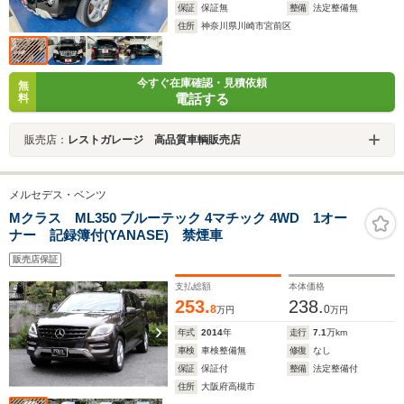
保証
保証無
整備
法定整備無
住所
神奈川県川崎市宮前区
今すぐ在庫確認・見積依頼
無
電話する
料
販売店：
レストガレージ 高品質車輌販売店
メルセデス・ベンツ
Mクラス ML350 ブルーテック 4マチック 4WD 1オー
ナー 記録簿付(YANASE) 禁煙車
販売店保証
支払総額
本体価格
253.
238.
8
0
万円
万円
年式
2014
年
走行
7.1
万km
車検
車検整備無
修復
なし
保証
保証付
整備
法定整備付
住所
大阪府高槻市