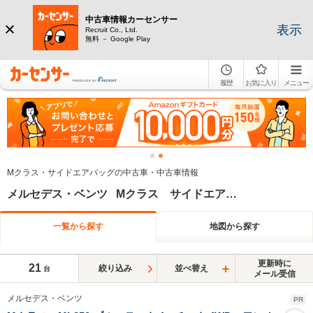
中古車情報カーセンサー
表示
Recruit Co., Ltd.
無料 － Google Play
履歴
お気に入り
メニュー
Mクラス・サイドエアバッグの中古車・中古車情報
メルセデス・ベンツ Mクラス サイドエアバッグ
一覧から探す
地図から探す
更新時に
21
絞り込み
並べ替え
台
メール受信
メルセデス・ベンツ
PR