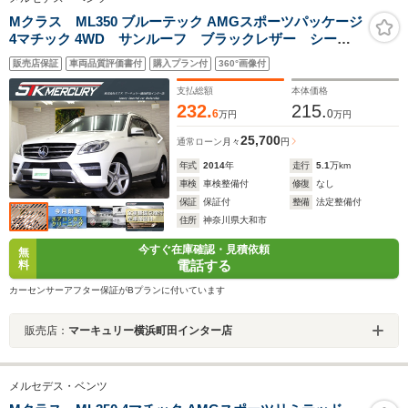
Mクラス ML350 ブルーテック AMGスポーツパッケージ
4マチック 4WD サンルーフ ブラックレザー シート
ヒーター 純正ナビ 地デジ 360度カメラ
販売店保証
車両品質評価書付
購入プラン付
360°画像付
Bluetooth ETC プレセーフブレーキ ACC ブライン
ドスポット オートテールゲート
支払総額
本体価格
232.
215.
6
0
万円
万円
25,700
通常ローン
月々
円
年式
2014
年
走行
5.1
万km
車検
車検整備付
修復
なし
保証
保証付
整備
法定整備付
住所
神奈川県大和市
今すぐ在庫確認・見積依頼
無
電話する
料
カーセンサーアフター保証がBプランに付いています
販売店：
マーキュリー横浜町田インター店
メルセデス・ベンツ