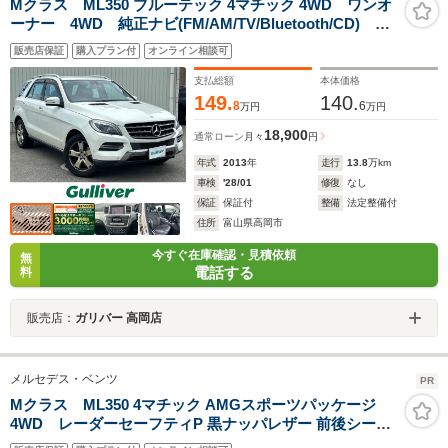
Mクラス ML350 ブルーテック 4マチック 4WD ワンオ
ーナー 4WD 純正ナビ(FM/AM/TV/Bluetooth/CD) B
カメ ETC パワーシート(運転席・助手席) シートヒー
販売店保証
購入プラン付
オンライン相談可
ター レーンキープアシスト 衝突軽減ブレーキ コー
ナーセンサー
支払総額
本体価格
149.
140.
8
6
万円
万円
18,900
通常ローン
月々
円
年式
2013
年
走行
13.8
万km
車検
'28/01
修復
なし
保証
保証付
整備
法定整備付
住所
富山県高岡市
今すぐ在庫確認・見積依頼
無
電話する
料
販売店：
ガリバー 高岡店
メルセデス・ベンツ
PR
Mクラス ML350 4マチック AMGスポーツパッケージ
4WD レーダーセーフティP 黒ナッパレザー 前後シート
ヒーター 7インチワイドナビ Bluetooth キーレスゴー 360