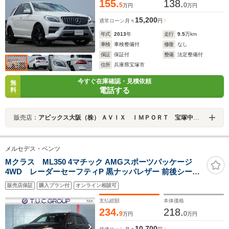
155.
138.
5
0
万円
万円
15,200
通常ローン
月々
円
年式
2013
年
走行
9.5
万km
車検
車検整備付
修復
なし
保証
保証付
整備
法定整備付
住所
兵庫県宝塚市
今すぐ在庫確認・見積依頼
無
電話する
料
販売店：
アビックス大阪（株） ＡＶＩＸ ＩＭＰＯＲＴ 宝塚中山寺店
メルセデス・ベンツ
Mクラス ML350 4マチック AMGスポーツパッケージ
4WD レーダーセーフティP 黒ナッパレザー 前後シート
ヒーター 7インチワイドナビ Bluetooth キーレスゴー 360
販売店保証
購入プラン付
オンライン相談可
カメラ アクティブクルコン レーンキープ AMGエアロ
&20インチAW 2年保証
支払総額
本体価格
234.
218.
9
0
万円
万円
10,700