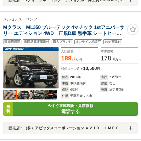
メルセデス・ベンツ
Mクラス ML350 ブルーテック 4マチック 1stアニバーサ
リー エディション 4WD 正規D車 黒半革 シートヒータ
ー 純正HDDナビ地デジ 全周カメラ&PTS レーダーセーフ
販売店保証
車両品質評価書付
購入プラン付
オンライン相談可
360°画像付
ティPKG 純正20インチAW
支払総額
本体価格
189.
178.
7
0
万円
万円
13,500
残価ローン
月々
円
年式
2013
年
走行
7.2
万km
車検
車検整備付
修復
なし
保証
保証付
整備
法定整備付
住所
千葉県鎌ヶ谷市
今すぐ在庫確認・見積依頼
無
電話する
料
販売店：
（株）アビックスコーポレーション ＡＶＩＸ ＩＭＰＯＲＴ 鎌ヶ谷店