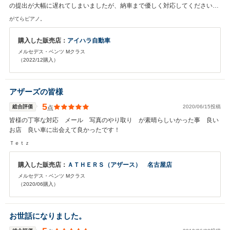
の提出が大幅に遅れてしまいましたが、納車まで優しく対応してくださいま
した。ありがとうございました。 この年代の輸入車を持つことは故障や整
がてらピアノ。
備、お金への覚悟が必要で不安ばかりでした。 ですが、予算を相談しながら
壊れやすいところを先に治したり部品交換などその車種ごとに応じた「予防
購入した販売店：
アイハラ自動車
整備」をしたことで安心安全を手に入れることができました。 また納車まで
メルセデス・ベンツ Mクラス
の間、メールにて事細かく質問をたくさんしてしまいましたが、真摯に対応
（2022/12購入）
してくださいました。 納車から2ヶ月と2週間が経ちましたが3000キロほど
走ってます。 とても気に入っている車両でできる限り長くこの車とドライブ
ライフを過ごしたいと思っております。 今後ともよろしくお願いします。
アザーズの皆様
5
総合評価
2020/06/15投稿
点
皆様の丁寧な対応 メール 写真のやり取り が素晴らしいかった事 良い
お店 良い車に出会えて良かったです！
Ｔｅｔｚ
購入した販売店：
ＡＴＨＥＲＳ（アザース） 名古屋店
メルセデス・ベンツ Mクラス
（2020/06購入）
お世話になりました。