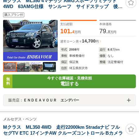
Mクラス ML350 4マチック AMGスポーツリミテッド
4WD 63AMG仕様 サンルーフ サイドステップ 後席
モニター 474ペリドットブラウンナビ Bカメラ ハー
購入プラン付
フレザー Pバックドア 禁煙 HID ETC
支払総額
本体価格
101.
79.
4
8
万円
万円
14,700
通常ローン
月々
円
年式
2008
年
走行
8.0
万km
車検
車検整備付
修復
なし
保証
保証無
整備
法定整備付
住所
埼玉県所沢市
今すぐ在庫確認・見積依頼
無
電話する
料
販売店：
ＥＮＤＥＡＶＯＵＲ エンデバー
メルセデス・ベンツ
Mクラス ML350 4WD 走行22000km Stradaナビ フル
セグTV ETC 17インチAW クルーズコントロール Bカメラ