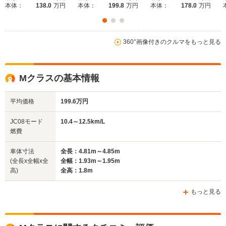
本体：
138.0
万円
本体：
199.8
万円
本体：
178.0
万円
-m
-m
360°画像付きのクルマをもっと見る
WLTCモード
-
-
-
燃費
Mクラスの基本情報
平均価格
199.6万円
排気量
3497～5461cc
2986～4663cc
2996～34
JC08モード
10.4～12.5km/L
駆動方式
4WD
4WD
4WD
燃費
車体寸法
全長：4.81m～4.85m
(全長x全幅x全
全幅：1.93m～1.95m
高)
全高：1.8m
もっと見る