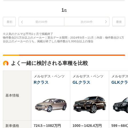
1
/1
最初
前の30件
次の30件
最後
※人気のクルマは平均1ヶ月で掲載終了
物件数合計1万台以上のメーカー｜算出データ期間：2024年9月～11月｜内容：物件数合計1万
台以上のメーカーのうち、掲載が終了した物件数が1,000台以上の場合
よく一緒に検討される車種を比較
メルセデス・ベンツ
メルセデス・ベンツ
メルセデ
Rクラス
GLクラス
GLKク
基本情報
新車価格
724.5～1082万円
1000～1426.4万円
599～68