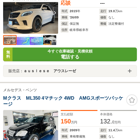
応談
---
年式
2015
年
走行
19.0
万km
車検
'26/09
修復
なし
保証
保証無
整備
法定整備付
住所
岐阜県岐阜市
今すぐ在庫確認・見積依頼
無
電話する
料
販売店：
ａｕｓｌｅｓｅ アウスレーゼ
メルセデス・ベンツ
Mクラス ML350 4マチック 4WD AMGスポーツパッケ
ージ
支払総額
本体価格
150
132.
0
万円
万円
年式
2009
年
走行
11.4
万km
車検
車検整備無
修復
なし