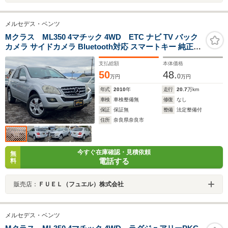
メルセデス・ベンツ
Mクラス ML350 4マチック 4WD ETC ナビ TV バック
カメラ サイドカメラ Bluetooth対応 スマートキー 純正ア
ルミホイール
支払総額
本体価格
50
48.
0
万円
万円
年式
2010
年
走行
20.7
万km
車検
車検整備無
修復
なし
保証
保証無
整備
法定整備付
住所
奈良県奈良市
今すぐ在庫確認・見積依頼
無
電話する
料
販売店：
ＦＵＥＬ（フュエル）株式会社
メルセデス・ベンツ