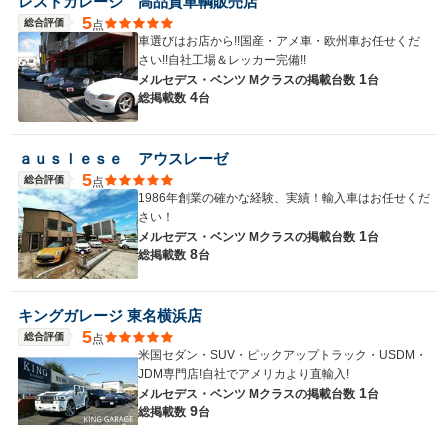
レストガレージ 高品質車輌販売店
5
総合評価
点
車選びはお店から!!国産・アメ車・欧州車お任せくだ
さい!!自社工場＆レッカー完備!!
1
メルセデス・ベンツ Mクラスの
掲載台数
台
4
総掲載数
台
ａｕｓｌｅｓｅ アウスレーゼ
5
総合評価
点
1986年創業の確かな経験、実績！輸入車はお任せくだ
さい！
1
メルセデス・ベンツ Mクラスの
掲載台数
台
8
総掲載数
台
キングガレージ 東名横浜店
5
総合評価
点
米国セダン・SUV・ピックアップトラック・USDM・
JDM専門店!自社でアメリカより直輸入!
1
メルセデス・ベンツ Mクラスの
掲載台数
台
9
総掲載数
台