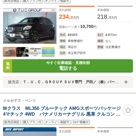
販売店保証
購入プラン付
オンライン相談可
カメラ アクティブクルコン レーンキープ AMGエアロ
&20インチAW 2年保証
支払総額
本体価格
234.
218.
9
0
万円
万円
10,700
残価ローン
月々
円
年式
2015
年
走行
4.0
万km
車検
車検整備付
修復
なし
保証
保証付
整備
法定整備付
住所
埼玉県戸田市
今すぐ在庫確認・見積依頼
無
電話する
料
販売店：
Ｔ．Ｕ．Ｃ．ＧＲＯＵＰ ＳＵＶ専門 戸田／（株）バーディット
メルセデス・ベンツ
Mクラス ML350 ブルーテック AMGスポーツパッケージ
4マチック 4WD パナメリカーナグリル 黒革 クルコン 純
正HDDナビ 地デジハーマンカードン 360°カメラ 19AW
販売店保証
購入プラン付
オンライン相談可
360°画像付
禁煙 正規D車 下取車
支払総額
本体価格