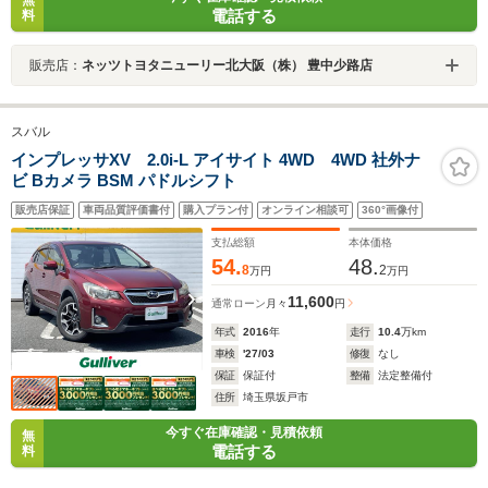
無
電話する
料
販売店：
ネッツトヨタニューリー北大阪（株） 豊中少路店
スバル
インプレッサXV 2.0i-L アイサイト 4WD 4WD 社外ナ
ビ Bカメラ BSM パドルシフト
販売店保証
車両品質評価書付
購入プラン付
オンライン相談可
360°画像付
支払総額
本体価格
54.
48.
8
2
万円
万円
11,600
通常ローン
月々
円
年式
2016
年
走行
10.4
万km
車検
'27/03
修復
なし
保証
保証付
整備
法定整備付
住所
埼玉県坂戸市
今すぐ在庫確認・見積依頼
無
電話する
料