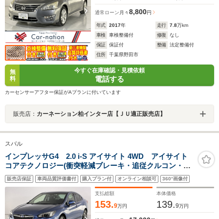
8,800
通常ローン
月々
円
年式
2017
年
走行
7.8
万km
車検
車検整備付
修復
なし
保証
保証付
整備
法定整備付
住所
千葉県野田市
今すぐ在庫確認・見積依頼
無
電話する
料
カーセンサーアフター保証がAプランに付いています
販売店：
カーネーション柏インター店【ＪＵ適正販売店】
スバル
インプレッサG4 2.0 i-S アイサイト 4WD アイサイト
コアテクノロジー(衝突軽減ブレーキ・追従クルコン・誤
発進抑制・アクティブレーンキープ)/LEDヘッドランプ/左
販売店保証
車両品質評価書付
購入プラン付
オンライン相談可
360°画像付
右独立AAC/前席パワーシート/カロッツェリアナビ/バッ
クカメラ/純正ドラレコ/ETC2.0
支払総額
本体価格
153.
139.
9
9
万円
万円