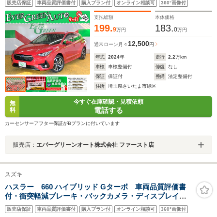
販売店保証
車両品質評価書付
購入プラン付
オンライン相談可
360°画像付
ーター ETC2.0 Bluetooth パワーシート 電動パーキング
アルミペダル LEDライト
支払総額
本体価格
199.
183.
9
0
万円
万円
12,500
通常ローン
月々
円
年式
2024
年
走行
2.2
万km
車検
車検整備付
修復
なし
保証
保証付
整備
法定整備付
住所
埼玉県さいたま市緑区
今すぐ在庫確認・見積依頼
無
電話する
料
カーセンサーアフター保証がBプランに付いています
販売店：
エバーグリーンオート株式会社 ファースト店
スズキ
ハスラー 660 ハイブリッド Gターボ 車両品質評価書
付・衝突軽減ブレーキ・バックカメラ・ディスプレイオ
ーディオ・アダクティブクルーズコントロール・
販売店保証
車両品質評価書付
購入プラン付
オンライン相談可
360°画像付
Bluetooth・運転席助手席シートヒーター・Aエアコン・