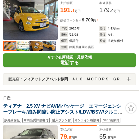
支払総額
本体価格
191.
179.
1
0
万円
万円
9,700
残価ローン
月々
円
年式
2020
年
走行
4.8
万km
車検
'27/08
修復
なし
保証
保証付
整備
法定整備付
住所
静岡県静岡市葵区
今すぐ在庫確認・見積依頼
電話する
販売店：
フィアット／アバルト静岡 ＡＬＣ ＭＯＴＯＲＳ ＧＲＯＵＰ
日産
ティアナ 2.5 XV ナビAVMパッケージ エマージェンシ
ーブレーキ/踏み間違い防止アシスト/LDW/BSW/クルコ
ン/HIDヘッド・Fフォグ/黒革シート/Pシート/シートエア
販売店保証
車両品質評価書付
購入プラン付
オンライン相談可
360°画像付
コン/Pオットマン/コネクトナビゲーション/アラウンドビ
ュー/フルセグTV/DVD/Bluetooth/ETC
支払総額
本体価格
79.
65.
8
9
万円
万円