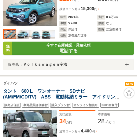
15,300
残価ローン
月々
円
年式
2024
年
走行
0.4
万km
車検
'27/08
修復
なし
保証
保証付
整備
法定整備付
住所
京都府久世郡
今すぐ在庫確認・見積依頼
無
電話する
料
販売店：
Ｖｏｌｋｓｗａｇｅｎ宇治
ダイハツ
NEW
タント 660 L ワンオーナー SDナビ
(AM/FM/CD/TV) ABS 電動格納ミラー アイドリング
ストップ キーレス スペアキー 取説 保証書
販売店保証
車両品質評価書付
購入プラン付
オンライン相談可
360°画像付
支払総額
本体価格
34
28.
8
万円
万円
4,400
通常ローン
月々
円