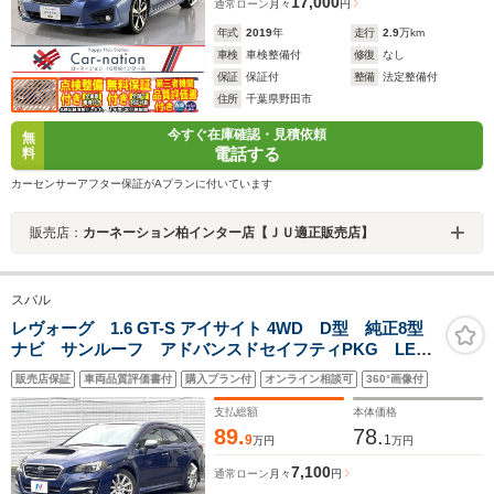
17,000
通常ローン
月々
円
年式
2019
年
走行
2.9
万km
車検
車検整備付
修復
なし
保証
保証付
整備
法定整備付
住所
千葉県野田市
今すぐ在庫確認・見積依頼
無
電話する
料
カーセンサーアフター保証がAプランに付いています
販売店：
カーネーション柏インター店【ＪＵ適正販売店】
スバル
レヴォーグ 1.6 GT-S アイサイト 4WD D型 純正8型
ナビ サンルーフ アドバンスドセイフティPKG LED
アクセサリーライナー スマートリアビューミラー
販売店保証
車両品質評価書付
購入プラン付
オンライン相談可
360°画像付
BILSTEINダンパー LEDヘッド 革巻きステアリング
スマートキー 禁煙車
支払総額
本体価格
89.
78.
9
1
万円
万円
7,100
通常ローン
月々
円