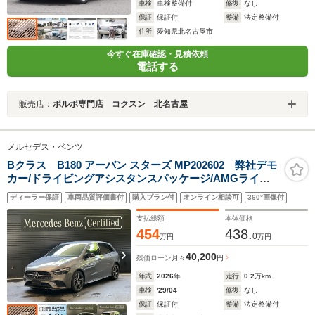
車検
車検整備付
修復
なし
保証
保証付
整備
法定整備付
住所
愛知県北名古屋市
今すぐ在庫確認・見積依頼
電話する
販売店：
ボルボ専門店 コクスン 北名古屋
メルセデス・ベンツ
Bクラス B180 アーバン スターズ MP202602 弊社デモ
カー/ドライビングアシスタンスパッケージ/AMGライン/
ナイトパッケージ/レザーARTICO・MICROCUTシート/ア
ディーラー保証
車両品質評価書付
購入プラン付
オンライン相談可
360°画像付
ドバンスドサウンドシステム/MBUX AR ナビゲーション/
フットトランクオープナー
支払総額
本体価格
454
438.
0
万円
万円
40,200
残価ローン
月々
円
年式
2026
年
走行
0.2
万km
車検
'29/04
修復
なし
保証
保証付
整備
法定整備付