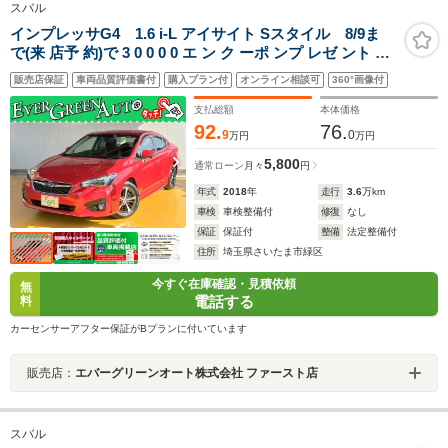
スバル
インプレッサG4 1.6 i-L アイサイト Sスタイル 8/9ま
で(来 店予 約)で 3 0 0 0 0 エ ン ク ーポ ンプ レゼ ント 禁
煙車 アイサイトVer3 純正SDナビ プッシュスタート サイ
販売店保証
車両品質評価書付
購入プラン付
オンライン相談可
360°画像付
ド/バックカメラ ブラインドスポットモニター パドルシフ
ト 電動パーキング
支払総額
本体価格
92.
76.
9
0
万円
万円
5,800
通常ローン
月々
円
年式
2018
年
走行
3.6
万km
車検
車検整備付
修復
なし
保証
保証付
整備
法定整備付
住所
埼玉県さいたま市緑区
今すぐ在庫確認・見積依頼
無
電話する
料
カーセンサーアフター保証がBプランに付いています
販売店：
エバーグリーンオート株式会社 ファースト店
スバル