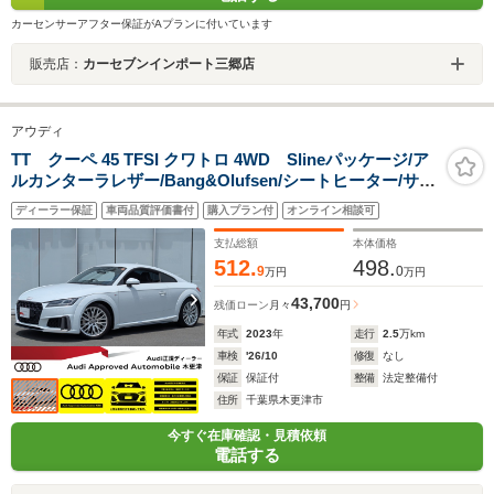
カーセンサーアフター保証がAプランに付いています
販売店：
カーセブンインポート三郷店
アウディ
TT クーペ 45 TFSI クワトロ 4WD Slineパッケージ/ア
ルカンターラレザー/Bang&Olufsen/シートヒーター/サイ
ドアシスト/マトリクスLEDヘッドライト/リヤカメラ/パド
ディーラー保証
車両品質評価書付
購入プラン付
オンライン相談可
ルシフト/クルーズコントロール/
支払総額
本体価格
512.
498.
9
0
万円
万円
43,700
残価ローン
月々
円
年式
2023
年
走行
2.5
万km
車検
'26/10
修復
なし
保証
保証付
整備
法定整備付
住所
千葉県木更津市
今すぐ在庫確認・見積依頼
電話する