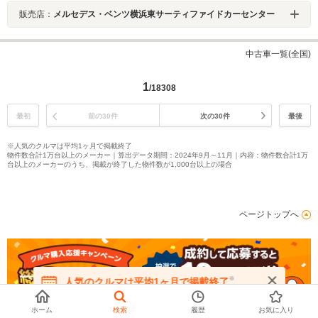
販売店：
メルセデス・ベンツ横浜東サーティファイドカーセンター
中古車一覧(全国)
1
/18308
最初
前の30件
次の30件
最後
※人気のクルマは平均1ヶ月で掲載終了
物件数合計1万台以上のメーカー｜算出データ期間：2024年9月～11月｜内容：物件数合計1万
台以上のメーカーのうち、掲載が終了した物件数が1,000台以上の場合
ページトップへ
※
人気のクルマは平均1ヶ月で掲載終了
在庫が無くなる前にお問い合わせください
ホーム
検索
履歴
お気に入り