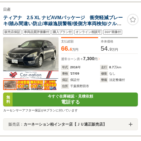
日産
ティアナ 2.5 XL ナビAVMパッケージ 衝突軽減ブレー
キ/踏み間違い防止/車線逸脱警報/後側方車両検知/クルー
ズコントロール/HIDヘッドランプ/前席パワーシート/助手
販売店保証
車両品質評価書付
購入プラン付
オンライン相談可
360°画像付
席パワーオットマン/アラウンドビュー/純正コネクトナビ/
ビルトインETC
支払総額
本体価格
66.
54.
6
9
万円
万円
7,300
通常ローン
月々
円
年式
2016
年
走行
8.7
万km
車検
'27/09
修復
なし
保証
保証付
整備
法定整備付
住所
千葉県野田市
今すぐ在庫確認・見積依頼
無
電話する
料
カーセンサーアフター保証がAプランに付いています
販売店：
カーネーション柏インター店【ＪＵ適正販売店】