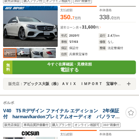
販売店保証
購入プラン付
オンライン相談可
360°画像付
ドサウンドシステム 19AW 禁煙 1オーナー 正規D車
支払総額
本体価格
350.
338.
7
0
万円
万円
31,600
通常ローン
月々
円
年式
2020
年
走行
2.4
万km
車検
'27/03
修復
なし
保証
保証付
整備
法定整備付
住所
兵庫県宝塚市
今すぐ在庫確認・見積依頼
無
電話する
料
販売店：
アビックス大阪（株） ＡＶＩＸ ＩＭＰＯＲＴ 宝塚中山寺店
ボルボ
V40 T5 Rデザイン ファイナル エディション 2年保証
付 harman/kardonプレミアムオーディオ パノラマガ
ラスルーフ 18インチアルミホイール ナビゲーショ
販売店保証
車両品質評価書付
購入プラン付
オンライン相談可
360°画像付
ン リアビューカメラ オフブラック本革シート シー
トヒーター パワーシート 禁煙
支払総額
本体価格