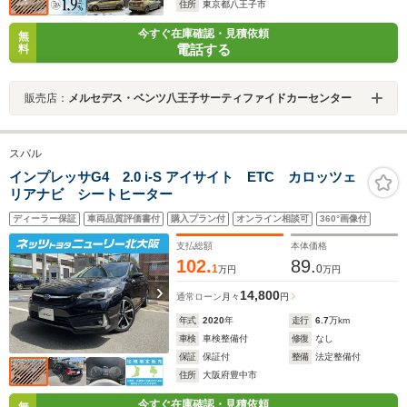
住所
東京都八王子市
今すぐ在庫確認・見積依頼
無
電話する
料
販売店：
メルセデス・ベンツ八王子サーティファイドカーセンター
スバル
インプレッサG4 2.0 i-S アイサイト ETC カロッツェ
リアナビ シートヒーター
ディーラー保証
車両品質評価書付
購入プラン付
オンライン相談可
360°画像付
支払総額
本体価格
102.
89.
1
0
万円
万円
14,800
通常ローン
月々
円
年式
2020
年
走行
6.7
万km
車検
車検整備付
修復
なし
保証
保証付
整備
法定整備付
住所
大阪府豊中市
今すぐ在庫確認・見積依頼