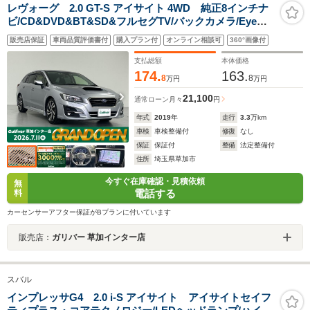
レヴォーグ 2.0 GT-S アイサイト 4WD 純正8インチナ
ビ/CD&DVD&BT&SD&フルセグTV/バックカメラ/Eye
Sight/プリクラッシュブレーキ/ツーリングアシスト/全車
販売店保証
車両品質評価書付
購入プラン付
オンライン相談可
360°画像付
速追従機能付クルーズコントロール/アクティブレーンキ
ープ/AT誤発進抑制制御
支払総額
本体価格
174.
163.
8
8
万円
万円
21,100
通常ローン
月々
円
年式
2019
年
走行
3.3
万km
車検
車検整備付
修復
なし
保証
保証付
整備
法定整備付
住所
埼玉県草加市
今すぐ在庫確認・見積依頼
無
電話する
料
カーセンサーアフター保証がBプランに付いています
販売店：
ガリバー 草加インター店
スバル
インプレッサG4 2.0 i-S アイサイト アイサイトセイフ