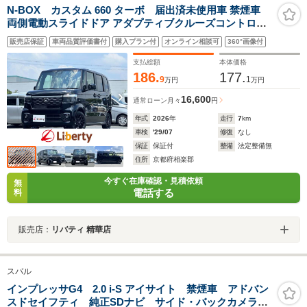
N-BOX カスタム 660 ターボ 届出済未使用車 禁煙車
両側電動スライドドア アダプティブクルーズコントロー
ル 衝突被害軽減ブレーキ LEDヘッドライト 純正アルミホ
販売店保証
車両品質評価書付
購入プラン付
オンライン相談可
360°画像付
イール 電動パーキングブレーキ オートブレーキホールド
シートヒーター
支払総額
本体価格
186.
177.
9
1
万円
万円
16,600
通常ローン
月々
円
年式
2026
年
走行
7
km
車検
'29/07
修復
なし
保証
保証付
整備
法定整備無
住所
京都府相楽郡
今すぐ在庫確認・見積依頼
無
電話する
料
販売店：
リバティ 精華店
スバル
インプレッサG4 2.0 i-S アイサイト 禁煙車 アドバン
スドセイフティ 純正SDナビ サイド・バックカメラ