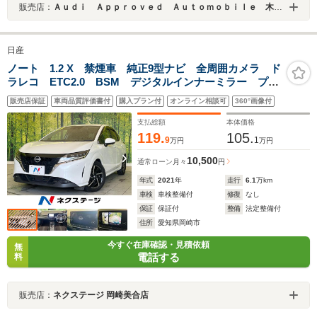
販売店：
Ａｕｄｉ Ａｐｐｒｏｖｅｄ Ａｕｔｏｍｏｂｉｌｅ 木更津
日産
ノート 1.2 X 禁煙車 純正9型ナビ 全周囲カメラ ド
ラレコ ETC2.0 BSM デジタルインナーミラー プロ
パイロット Bluetooth再生 純正16インチアルミ エマ
販売店保証
車両品質評価書付
購入プラン付
オンライン相談可
360°画像付
ージェンシーブレーキ コーナーセンサー
支払総額
本体価格
119.
105.
9
1
万円
万円
10,500
通常ローン
月々
円
年式
2021
年
走行
6.1
万km
車検
車検整備付
修復
なし
保証
保証付
整備
法定整備付
住所
愛知県岡崎市
今すぐ在庫確認・見積依頼
無
電話する
料
販売店：
ネクステージ 岡崎美合店