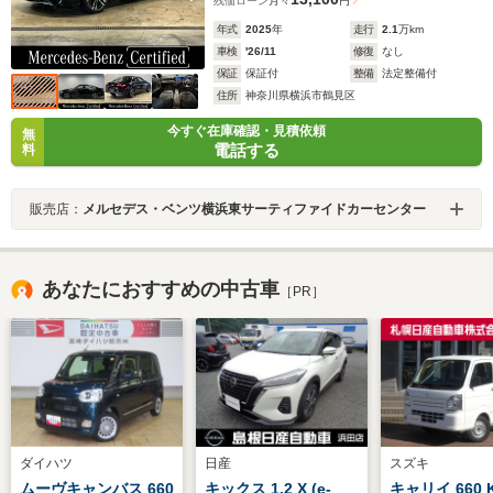
残価ローン
月々
円
年式
2025
年
走行
2.1
万km
車検
'26/11
修復
なし
保証
保証付
整備
法定整備付
住所
神奈川県横浜市鶴見区
今すぐ在庫確認・見積依頼
無
電話する
料
販売店：
メルセデス・ベンツ横浜東サーティファイドカーセンター
あなたにおすすめの中古車
［PR］
ダイハツ
日産
スズキ
ムーヴキャンバス 660
キックス 1.2 X (e-
キャリイ 660