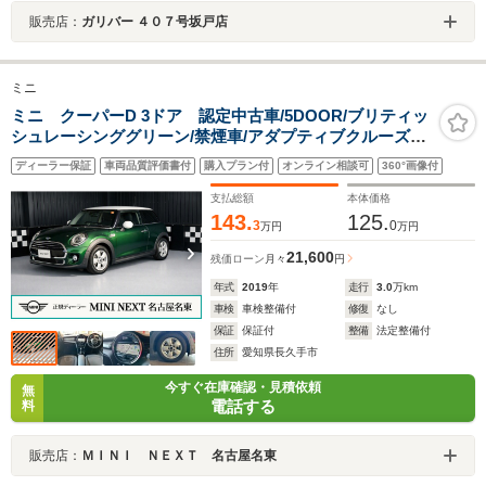
販売店：
ガリバー ４０７号坂戸店
ミニ
ミニ クーパーD 3ドア 認定中古車/5DOOR/ブリティッ
シュレーシンググリーン/禁煙車/アダプティブクルーズコ
ントロール/衝突軽減ブレーキ/純正ナビゲーション/純正バ
ディーラー保証
車両品質評価書付
購入プラン付
オンライン相談可
360°画像付
ックカメラ
支払総額
本体価格
143.
125.
3
0
万円
万円
21,600
残価ローン
月々
円
年式
2019
年
走行
3.0
万km
車検
車検整備付
修復
なし
保証
保証付
整備
法定整備付
住所
愛知県長久手市
今すぐ在庫確認・見積依頼
無
電話する
料
販売店：
ＭＩＮＩ ＮＥＸＴ 名古屋名東