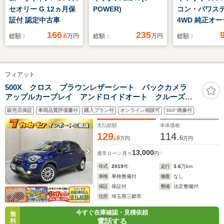
セオリー G 12ヵ月保
POWER)
コン・パワステ
証付 認定中古車
4WD 純正オ
オ エアコン
166
235
総額：
.6
万円
総額：
万円
総額：
テ ドライブ
ー
フィアット
500X クロス ブラウンレザーシート バックカメラ
アップルカープレイ アンドロイドオート クルーズコ
ントロール シートヒーター プッシュスタート ETC
販売店保証
車両品質評価書付
購入プラン付
オンライン相談可
360°画像付
支払総額
本体価格
129.
114.
8
6
万円
万円
13,000
通常ローン
月々
円
年式
2019
年
走行
3.6
万km
車検
車検整備付
修復
なし
保証
保証付
整備
法定整備付
住所
埼玉県三郷市
今すぐ在庫確認・見積依頼
無
電話する
料