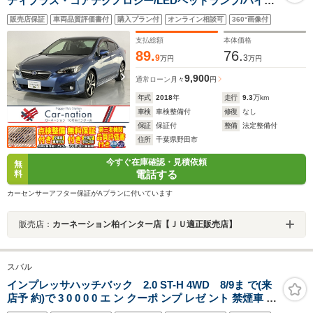
ティプラス・コアテクノロジー/LEDヘッドランプ/ハイビ
ームアシスト/後側方警戒/前席パワーシート/サイド・バッ
販売店保証
車両品質評価書付
購入プラン付
オンライン相談可
360°画像付
クカメラ/純正DIATONEビルトインナビ/ETC2.0/純正ドラ
レコ
支払総額
本体価格
89.
76.
9
3
万円
万円
9,900
通常ローン
月々
円
年式
2018
年
走行
9.3
万km
車検
車検整備付
修復
なし
保証
保証付
整備
法定整備付
住所
千葉県野田市
今すぐ在庫確認・見積依頼
無
電話する
料
カーセンサーアフター保証がAプランに付いています
販売店：
カーネーション柏インター店【ＪＵ適正販売店】
スバル
インプレッサハッチバック 2.0 ST-H 4WD 8/9ま で(来
店予 約)で 3 0 0 0 0 エ ン クーポ ンプ レゼ ント 禁煙車 新
世代アイサイト 全周囲モニター 純正メモリナビ シートヒ