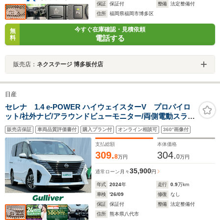
保証
保証付
整備
法定整備付
住所
福岡県福岡市博多区
今すぐ在庫確認・見積依頼
無
電話する
料
販売店：
ネクステージ 博多板付店
日産
セレナ 1.4 e-POWER ハイウェイスターV プロパイロ
ット/社外ナビ/アラウンドビューモニター/両側電動スライ
ド/ハンズフリー開閉/追従クルーズコントロール/LEDオー
販売店保証
車両品質評価書付
購入プラン付
オンライン相談可
360°画像付
トライト/デジタルインナーミラー/ETC/16AW/禁煙車
支払総額
本体価格
309.
304.
8
0
万円
万円
35,900
通常ローン
月々
円
年式
2024
年
走行
0.9
万km
車検
'26/09
修復
なし
保証
保証付
整備
法定整備付
住所
熊本県八代市