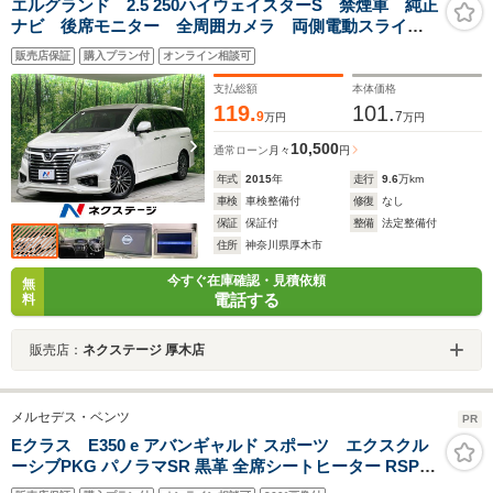
エルグランド 2.5 250ハイウェイスターS 禁煙車 純正
ナビ 後席モニター 全周囲カメラ 両側電動スライド
ドア 100V電源 LEDヘッドランプ オートライト ハ
販売店保証
購入プラン付
オンライン相談可
ーフレザーシート クルーズコントロール ETC 純正
19インチアルミ
支払総額
本体価格
119.
101.
9
7
万円
万円
10,500
通常ローン
月々
円
年式
2015
年
走行
9.6
万km
車検
車検整備付
修復
なし
保証
保証付
整備
法定整備付
住所
神奈川県厚木市
今すぐ在庫確認・見積依頼
無
電話する
料
販売店：
ネクステージ 厚木店
メルセデス・ベンツ
PR
Eクラス E350 e アバンギャルド スポーツ エクスクル
ーシブPKG パノラマSR 黒革 全席シートヒーター RSP
LED 純正HDDナビ地デジ360°カメラ Burmesterサラウン