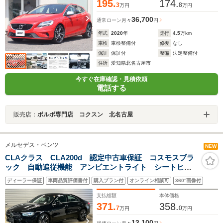
195.
174.
3
8
万円
万円
36,700
通常ローン
月々
円
年式
2020
年
走行
4.5
万km
車検
車検整備付
修復
なし
保証
保証付
整備
法定整備付
住所
愛知県北名古屋市
今すぐ在庫確認・見積依頼
電話する
販売店：
ボルボ専門店 コクスン 北名古屋
メルセデス・ベンツ
NEW
CLAクラス CLA200d 認定中古車保証 コスモスブラ
ック 自動追従機能 アンビエントライト シートヒー
ター 電動パワーシート 純正ドライブレコーダー ワ
ディーラー保証
車両品質評価書付
購入プラン付
オンライン相談可
360°画像付
イヤレスチャージャー MBUX ETC 純正ナビ バッ
クカメラ
支払総額
本体価格
371.
358.
7
0
万円
万円
13,100