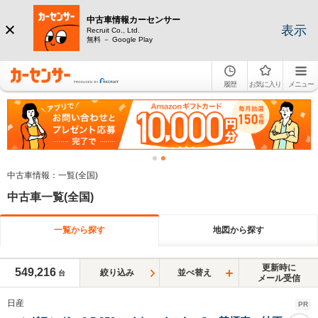
中古車情報カーセンサー
表示
Recruit Co., Ltd.
無料 － Google Play
履歴
お気に入り
メニュー
中古車情報：一覧(全国)
中古車一覧(全国)
一覧から探す
地図から探す
更新時に
549,216
絞り込み
並べ替え
台
メール受信
日産
PR