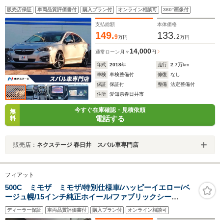
パワーシート コーナーセンサー LEDライナー スマ
販売店保証
車両品質評価書付
購入プラン付
オンライン相談可
360°画像付
ートキー LEDヘッド ETC 純正18インチアルミ
支払総額
本体価格
149.
133.
9
2
万円
万円
14,000
通常ローン
月々
円
年式
2018
年
走行
2.7
万km
車検
車検整備付
修復
なし
保証
保証付
整備
法定整備付
住所
愛知県春日井市
今すぐ在庫確認・見積依頼
無
電話する
料
販売店：
ネクステージ 春日井 スバル車専門店
フィアット
500C ミモザ ミモザ/特別仕様車/ハッピーイエロー/ベ
ージュ幌/15インチ純正ホイール/ファブリックシー
ト/ETC/純正AWあり
ディーラー保証
車両品質評価書付
購入プラン付
オンライン相談可