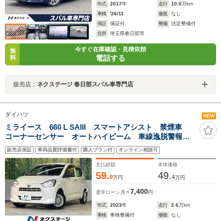
年式
2017
年
走行
10.0
万km
車検
'26/11
修復
なし
保証
保証付
整備
法定整備付
住所
埼玉県春日部市
今すぐ在庫確認・見積依頼
無
電話する
料
販売店：
ネクステージ 春日部スバル車専門店
ダイハツ
NEW
ミライース 660 L SAIII スマートアシスト 禁煙車
コーナーセンサー オートハイビーム 車線逸脱警報
オートライト CD再生
販売店保証
車両品質評価書付
購入プラン付
オンライン相談可
支払総額
本体価格
59.
49.
9
4
万円
万円
7,400
通常ローン
月々
円
年式
2023
年
走行
2.6
万km
車検
車検整備付
修復
なし