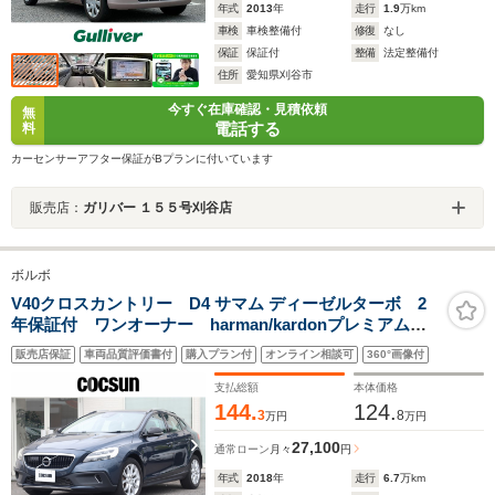
年式
2013
年
走行
1.9
万km
車検
車検整備付
修復
なし
保証
保証付
整備
法定整備付
住所
愛知県刈谷市
今すぐ在庫確認・見積依頼
無
電話する
料
カーセンサーアフター保証がBプランに付いています
販売店：
ガリバー １５５号刈谷店
ボルボ
V40クロスカントリー D4 サマム ディーゼルターボ 2
年保証付 ワンオーナー harman/kardonプレミアムオ
ーディオ ソフトベージュ本革シート パワーシート
販売店保証
車両品質評価書付
購入プラン付
オンライン相談可
360°画像付
シートヒーター モダンウッドパネル ドライブレコー
ダー ACC BLIS 禁煙車
支払総額
本体価格
144.
124.
3
8
万円
万円
27,100
通常ローン
月々
円
年式
2018
年
走行
6.7
万km