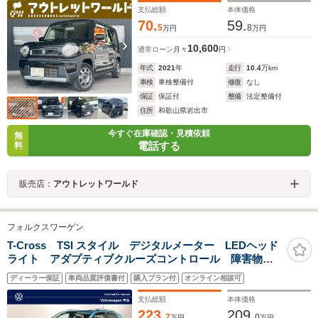
オートライト・クリアランスソナー
支払総額
本体価格
70.
59.
5
8
万円
万円
10,600
通常ローン
月々
円
年式
2021
年
走行
10.4
万km
車検
車検整備付
修復
なし
保証
保証付
整備
法定整備付
住所
和歌山県岩出市
今すぐ在庫確認・見積依頼
無
電話する
料
販売店：
アウトレットワールド
フォルクスワーゲン
T-Cross TSI スタイル デジタルメーター LEDヘッド
ライト アダプティブクルーズコントロール 障害物セ
ンサー 後方死角検知機能付 オートライト 純正アル
ディーラー保証
車両品質評価書付
購入プラン付
オンライン相談可
ミホイール Discover Proパッケージ
支払総額
本体価格
223.
209.
7
0
万円
万円