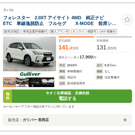
スバル
フォレスター 2.0XT アイサイト 4WD 純正ナビ
ETC 車線逸脱防止 フルセグ X-MODE 前席シー
トヒーター レーダークルーズコントロール
販売店保証
車両品質評価書付
購入プラン付
オンライン相談可
360°画像付
Bluetooth バックカメラ 衝突軽減ブレーキ
支払総額
本体価格
141.
131.
8
0
万円
万円
17,900
通常ローン
月々
円
年式
2015
年
走行
5.8
万km
車検
車検整備付
修復
なし
保証
保証付
整備
法定整備付
住所
新潟県長岡市
今すぐ在庫確認・見積依頼
無
電話する
料
カーセンサーアフター保証がBプランに付いています
販売店：
ガリバー 長岡店