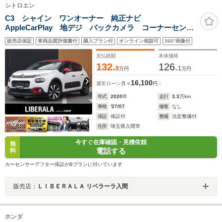
シトロエン
C3 シャイン ワンオーナー 純正ナビ
AppleCarPlay 地デジ バックカメラ コーナーセンサ
ー ドライブレコーダー HIDヘッドライト クルーズコ
販売店保証
車両品質評価書付
購入プラン付
オンライン相談可
360°画像付
ントロール 純正16インチアルミホイール ETC オー
トライト レーンキープA!!
支払総額
本体価格
132.
126.
8
1
万円
万円
16,100
通常ローン
月々
円
年式
2020
年
走行
3.3
万km
車検
'27/07
修復
なし
保証
保証付
整備
法定整備付
住所
埼玉県入間市
今すぐ在庫確認・見積依頼
無
電話する
料
カーセンサーアフター保証がBプランに付いています
販売店：
ＬＩＢＥＲＡＬＡ リベラーラ入間
ホンダ