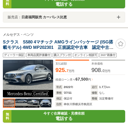
無
電話する
料
販売店：
日産福岡販売 カーパレス比恵
メルセデス・ベンツ
Sクラス S580 4マチック AMGラインパッケージ (ISG搭
載モデル) 4WD MP202301 正規認定中古車 認定中古車
保証2年付き AMGラインパッケージ パノラミックス
ディーラー保証
車両品質評価書付
購入プラン付
オンライン相談可
360°画像付
ライディングルーフ ブルメスターサラウンドサウンド
システム ACC 360°カメラ オートトランク レーダ
支払総額
本体価格
ーセーフティ LED USB
925.
908.
7
0
万円
万円
67,500
残価ローン
月々
円
年式
2022
年
走行
1.7
万km
車検
'27/11
修復
なし
保証
保証付
整備
法定整備付
住所
神奈川県横浜市鶴見区
今すぐ在庫確認・見積依頼
無
電話する
料