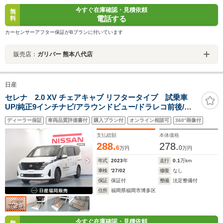
今すぐ在庫確認・見積依頼
無
電話する
料
カーセンサーアフター保証がBプランに付いています
販売店：
ガリバー 熊本八代店
日産
セレナ 2.0 XV チェアキャブ リフタータイプ 試乗車
UP/純正9インチナビ/アラウンドビュー/ドラレコ前後/両
側オートスライドドア/プロパイロット/スマ-トルームミ
ディーラー保証
車両品質評価書付
購入プラン付
オンライン相談可
360°画像付
ラ-/ETC
支払総額
本体価格
288.
278.
6
0
万円
万円
年式
2023
年
走行
0.1
万km
車検
'27/02
修復
なし
保証
保証付
整備
法定整備付
住所
福岡県福岡市博多区
今すぐ在庫確認・見積依頼