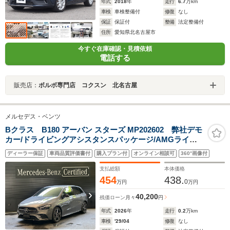
年式
2018
年
走行
6.7
万km
車検
車検整備付
修復
なし
保証
保証付
整備
法定整備付
住所
愛知県北名古屋市
今すぐ在庫確認・見積依頼
電話する
販売店：
ボルボ専門店 コクスン 北名古屋
メルセデス・ベンツ
Bクラス B180 アーバン スターズ MP202602 弊社デモ
カー/ドライビングアシスタンスパッケージ/AMGライン/
ナイトパッケージ/レザーARTICO・MICROCUTシート/ア
ディーラー保証
車両品質評価書付
購入プラン付
オンライン相談可
360°画像付
ドバンスドサウンドシステム/MBUX AR ナビゲーション/
フットトランクオープナー
支払総額
本体価格
454
438.
0
万円
万円
40,200
残価ローン
月々
円
年式
2026
年
走行
0.2
万km
車検
'29/04
修復
なし