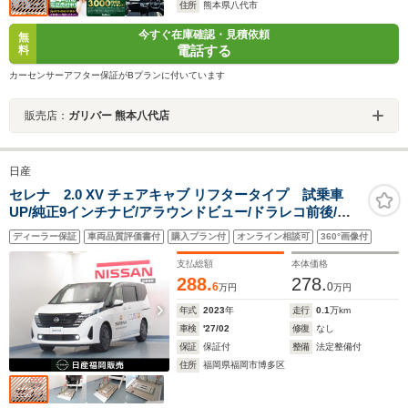
住所
熊本県八代市
今すぐ在庫確認・見積依頼
無
電話する
料
カーセンサーアフター保証がBプランに付いています
販売店：
ガリバー 熊本八代店
日産
セレナ 2.0 XV チェアキャブ リフタータイプ 試乗車
UP/純正9インチナビ/アラウンドビュー/ドラレコ前後/両
側オートスライドドア/プロパイロット/スマ-トルームミ
ディーラー保証
車両品質評価書付
購入プラン付
オンライン相談可
360°画像付
ラ-/ETC
支払総額
本体価格
288.
278.
6
0
万円
万円
年式
2023
年
走行
0.1
万km
車検
'27/02
修復
なし
保証
保証付
整備
法定整備付
住所
福岡県福岡市博多区