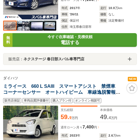
年式
2017
年
走行
10.0
万km
車検
'26/11
修復
なし
保証
保証付
整備
法定整備付
住所
埼玉県春日部市
今すぐ在庫確認・見積依頼
無
電話する
料
販売店：
ネクステージ 春日部スバル車専門店
ダイハツ
NEW
ミライース 660 L SAIII スマートアシスト 禁煙車
コーナーセンサー オートハイビーム 車線逸脱警報
オートライト CD再生
販売店保証
車両品質評価書付
購入プラン付
オンライン相談可
支払総額
本体価格
59.
49.
9
4
万円
万円
7,400
通常ローン
月々
円
年式
2023
年
走行
2.6
万km