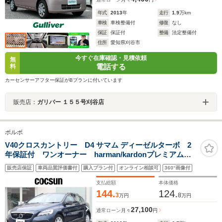
年式
2013
年
走行
1.9
万km
車検
車検整備付
修復
なし
保証
保証付
整備
法定整備付
住所
愛知県刈谷市
今すぐ在庫確認・見積依頼
無
電話する
料
カーセンサーアフター保証がBプランに付いています
販売店：
ガリバー １５５号刈谷店
ボルボ
V40クロスカントリー D4 サマム ディーゼルターボ 2
年保証付 ワンオーナー harman/kardonプレミアムオ
ーディオ ソフトベージュ本革シート パワーシート
販売店保証
車両品質評価書付
購入プラン付
オンライン相談可
360°画像付
シートヒーター モダンウッドパネル ドライブレコー
ダー ACC BLIS 禁煙車
支払総額
本体価格
144.
124.
3
8
万円
万円
27,100
通常ローン
月々
円