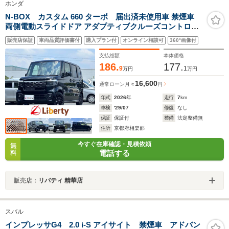
ホンダ
N-BOX カスタム 660 ターボ 届出済未使用車 禁煙車
両側電動スライドドア アダプティブクルーズコントロー
ル 衝突被害軽減ブレーキ LEDヘッドライト 純正アルミホ
販売店保証
車両品質評価書付
購入プラン付
オンライン相談可
360°画像付
イール 電動パーキングブレーキ オートブレーキホールド
シートヒーター
支払総額
本体価格
186.
177.
9
1
万円
万円
16,600
通常ローン
月々
円
年式
2026
年
走行
7
km
車検
'29/07
修復
なし
保証
保証付
整備
法定整備無
住所
京都府相楽郡
今すぐ在庫確認・見積依頼
無
電話する
料
販売店：
リバティ 精華店
スバル
インプレッサG4 2.0 i-S アイサイト 禁煙車 アドバン