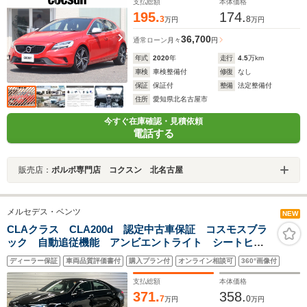
トヒーター パワーシート 禁煙
支払総額
本体価格
195.
174.
3
8
万円
万円
36,700
通常ローン
月々
円
年式
2020
年
走行
4.5
万km
車検
車検整備付
修復
なし
保証
保証付
整備
法定整備付
住所
愛知県北名古屋市
今すぐ在庫確認・見積依頼
電話する
販売店：
ボルボ専門店 コクスン 北名古屋
メルセデス・ベンツ
NEW
CLAクラス CLA200d 認定中古車保証 コスモスブラ
ック 自動追従機能 アンビエントライト シートヒー
ター 電動パワーシート 純正ドライブレコーダー ワ
ディーラー保証
車両品質評価書付
購入プラン付
オンライン相談可
360°画像付
イヤレスチャージャー MBUX ETC 純正ナビ バッ
クカメラ
支払総額
本体価格
371.
358.
7
0
万円
万円