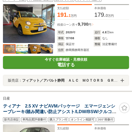
支払総額
本体価格
191.
179.
1
0
万円
万円
9,700
残価ローン
月々
円
年式
2020
年
走行
4.8
万km
車検
'27/08
修復
なし
保証
保証付
整備
法定整備付
住所
静岡県静岡市葵区
今すぐ在庫確認・見積依頼
電話する
販売店：
フィアット／アバルト静岡 ＡＬＣ ＭＯＴＯＲＳ ＧＲＯＵＰ
日産
ティアナ 2.5 XV ナビAVMパッケージ エマージェンシ
ーブレーキ/踏み間違い防止アシスト/LDW/BSW/クルコ
ン/HIDヘッド・Fフォグ/黒革シート/Pシート/シートエア
販売店保証
車両品質評価書付
購入プラン付
オンライン相談可
360°画像付
コン/Pオットマン/コネクトナビゲーション/アラウンドビ
ュー/フルセグTV/DVD/Bluetooth/ETC
支払総額
本体価格