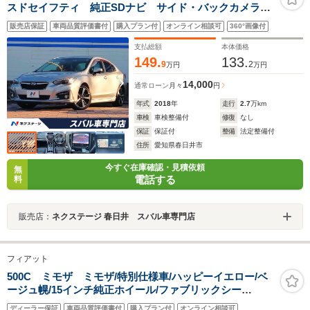
スドセイフティ 純正SDナビ サイド・バックカメラ
パワーシート コーナーセンサー LEDライナー スマ
販売店保証
車両品質評価書付
購入プラン付
オンライン相談可
360°画像付
ートキー LEDヘッド ETC 純正18インチアルミ
支払総額
本体価格
149.
133.
9
2
万円
万円
14,000
通常ローン
月々
円
年式
2018
年
走行
2.7
万km
車検
車検整備付
修復
なし
保証
保証付
整備
法定整備付
住所
愛知県春日井市
今すぐ在庫確認・見積依頼
無
電話する
料
販売店：
ネクステージ 春日井 スバル車専門店
フィアット
500C ミモザ ミモザ/特別仕様車/ハッピーイエロー/ベ
ージュ幌/15インチ純正ホイール/ファブリックシー
ト/ETC/純正AWあり
ディーラー保証
車両品質評価書付
購入プラン付
オンライン相談可