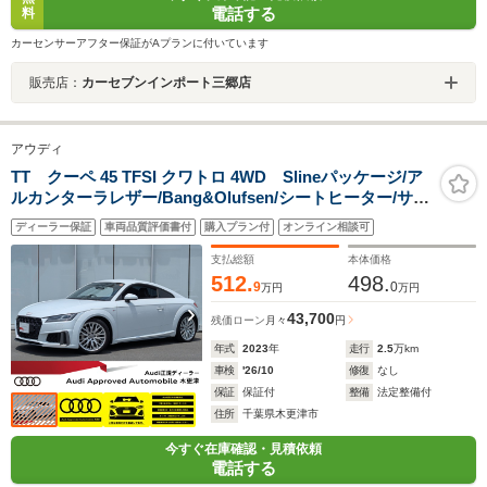
電話する
料
カーセンサーアフター保証がAプランに付いています
販売店：
カーセブンインポート三郷店
アウディ
TT クーペ 45 TFSI クワトロ 4WD Slineパッケージ/ア
ルカンターラレザー/Bang&Olufsen/シートヒーター/サイ
ドアシスト/マトリクスLEDヘッドライト/リヤカメラ/パド
ディーラー保証
車両品質評価書付
購入プラン付
オンライン相談可
ルシフト/クルーズコントロール/
支払総額
本体価格
512.
498.
9
0
万円
万円
43,700
残価ローン
月々
円
年式
2023
年
走行
2.5
万km
車検
'26/10
修復
なし
保証
保証付
整備
法定整備付
住所
千葉県木更津市
今すぐ在庫確認・見積依頼
電話する