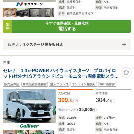
車検
車検整備付
修復
なし
保証
保証付
整備
法定整備付
住所
福岡県福岡市博多区
今すぐ在庫確認・見積依頼
無
電話する
料
販売店：
ネクステージ 博多板付店
日産
セレナ 1.4 e-POWER ハイウェイスターV プロパイロ
ット/社外ナビ/アラウンドビューモニター/両側電動スライ
ド/ハンズフリー開閉/追従クルーズコントロール/LEDオー
販売店保証
車両品質評価書付
購入プラン付
オンライン相談可
360°画像付
トライト/デジタルインナーミラー/ETC/16AW/禁煙車
支払総額
本体価格
309.
304.
8
0
万円
万円
35,900
通常ローン
月々
円
年式
2024
年
走行
0.9
万km
車検
'26/09
修復
なし
保証
保証付
整備
法定整備付