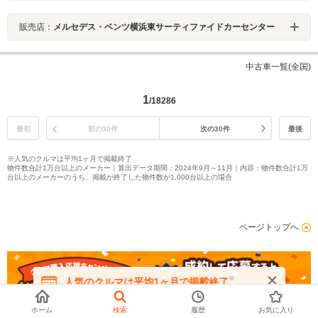
販売店：
メルセデス・ベンツ横浜東サーティファイドカーセンター
中古車一覧(全国)
1
/18286
最初
前の30件
次の30件
最後
※人気のクルマは平均1ヶ月で掲載終了
物件数合計1万台以上のメーカー｜算出データ期間：2024年9月～11月｜内容：物件数合計1万
台以上のメーカーのうち、掲載が終了した物件数が1,000台以上の場合
ページトップへ
※
人気のクルマは平均1ヶ月で掲載終了
在庫が無くなる前にお問い合わせください
ホーム
検索
履歴
お気に入り