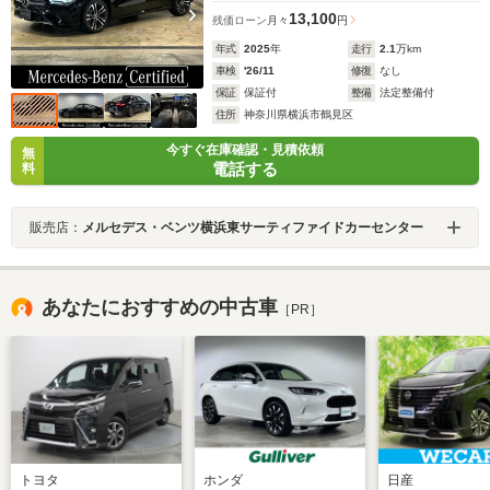
13,100
残価ローン
月々
円
年式
2025
年
走行
2.1
万km
車検
'26/11
修復
なし
保証
保証付
整備
法定整備付
住所
神奈川県横浜市鶴見区
今すぐ在庫確認・見積依頼
無
電話する
料
販売店：
メルセデス・ベンツ横浜東サーティファイドカーセンター
あなたにおすすめの中古車
［PR］
トヨタ
ホンダ
日産