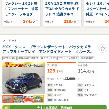
ヴォクシー 2.0 ZS 煌
ZR-V 1.5 Z 禁煙車 純
セレナ 2.0 
II ワンオーナー 後席
正DA 全方位カメラ ド
スターV 社外エ
モニタ- フルセグ
ラレコ 追従クルコン
純正 12.3イン
メモリーナビ DVD
ダウンヒルアシスト
リーナビ/イン
274
319
3
総額：
.6
万円
総額：
.4
万円
総額：
再生 ミュージックプ
コーナーセンサー ブ
ェントルームミ
レイヤー接続可 バッ
ラインドスポットM
エマージェン
クカメラ 衝突被害軽
レーンアシスト 電動
ーキ/両側電動
フィアット
減システム ETC 両
リアゲート オートハ
ドドア/アラウ
側電動スライド LED
イビーム 前席シート/
ューモニター/
500X クロス ブラウンレザーシート バックカメラ
アップルカープレイ アンドロイドオート クルーズコ
ヘッドランプ ウオー
ステアリングヒーター
脱防止支援シス
ントロール シートヒーター プッシュスタート ETC
クスルー
ワイヤレス充電
プロパイロッ
販売店保証
車両品質評価書付
購入プラン付
オンライン相談可
360°画像付
支払総額
本体価格
129.
114.
8
6
万円
万円
13,000
通常ローン
月々
円
年式
2019
年
走行
3.6
万km
車検
車検整備付
修復
なし
保証
保証付
整備
法定整備付
住所
埼玉県三郷市
今すぐ在庫確認・見積依頼
無