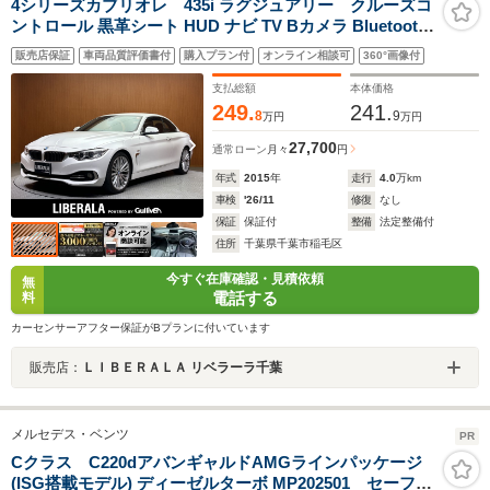
4シリーズカブリオレ 435i ラグジュアリー クルーズコ
ントロール 黒革シート HUD ナビ TV Bカメラ Bluetooth
接続 PDC 電動シート シートヒーター コンフォートアク
販売店保証
車両品質評価書付
購入プラン付
オンライン相談可
360°画像付
セス キセノンヘッドライト 衝突軽減ブレーキ レーンキー
プアシスト ミラー内蔵ETC
支払総額
本体価格
249.
241.
8
9
万円
万円
27,700
通常ローン
月々
円
年式
2015
年
走行
4.0
万km
車検
'26/11
修復
なし
保証
保証付
整備
法定整備付
住所
千葉県千葉市稲毛区
今すぐ在庫確認・見積依頼
無
電話する
料
カーセンサーアフター保証がBプランに付いています
販売店：
ＬＩＢＥＲＡＬＡ リベラーラ千葉
メルセデス・ベンツ
PR
Cクラス C220dアバンギャルドAMGラインパッケージ
(ISG搭載モデル) ディーゼルターボ MP202501 セーフテ