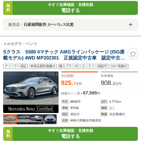
今すぐ在庫確認・見積依頼
無
電話する
料
販売店：
日産福岡販売 カーパレス比恵
メルセデス・ベンツ
Sクラス S580 4マチック AMGラインパッケージ (ISG搭
載モデル) 4WD MP202301 正規認定中古車 認定中古車
保証2年付き AMGラインパッケージ パノラミックス
ディーラー保証
車両品質評価書付
購入プラン付
オンライン相談可
360°画像付
ライディングルーフ ブルメスターサラウンドサウンド
システム ACC 360°カメラ オートトランク レーダ
支払総額
本体価格
ーセーフティ LED USB
925.
908.
7
0
万円
万円
67,500
残価ローン
月々
円
年式
2022
年
走行
1.7
万km
車検
'27/11
修復
なし
保証
保証付
整備
法定整備付
住所
神奈川県横浜市鶴見区
今すぐ在庫確認・見積依頼
無
電話する
料