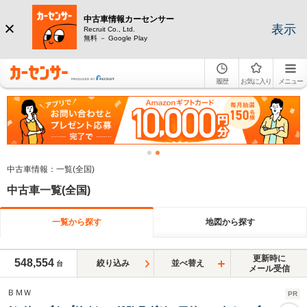
中古車情報カーセンサー
表示
Recruit Co., Ltd.
無料 － Google Play
履歴
お気に入り
メニュー
中古車情報：一覧(全国)
中古車一覧(全国)
一覧から探す
地図から探す
更新時に
548,554
絞り込み
並べ替え
台
メール受信
ＢＭＷ
PR