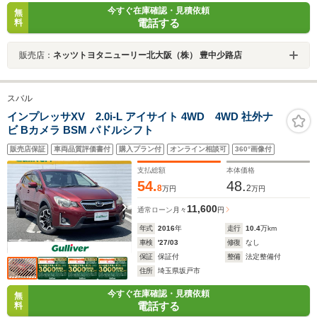
今すぐ在庫確認・見積依頼
無
電話する
料
販売店：
ネッツトヨタニューリー北大阪（株） 豊中少路店
スバル
インプレッサXV 2.0i-L アイサイト 4WD 4WD 社外ナ
ビ Bカメラ BSM パドルシフト
販売店保証
車両品質評価書付
購入プラン付
オンライン相談可
360°画像付
支払総額
本体価格
54.
48.
8
2
万円
万円
11,600
通常ローン
月々
円
年式
2016
年
走行
10.4
万km
車検
'27/03
修復
なし
保証
保証付
整備
法定整備付
住所
埼玉県坂戸市
今すぐ在庫確認・見積依頼
無
電話する
料