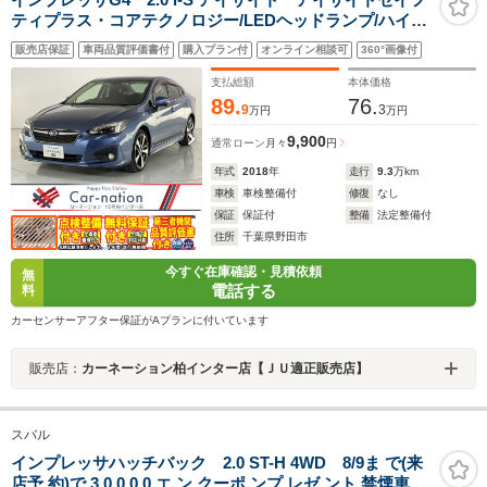
ティプラス・コアテクノロジー/LEDヘッドランプ/ハイビ
ームアシスト/後側方警戒/前席パワーシート/サイド・バッ
販売店保証
車両品質評価書付
購入プラン付
オンライン相談可
360°画像付
クカメラ/純正DIATONEビルトインナビ/ETC2.0/純正ドラ
レコ
支払総額
本体価格
89.
76.
9
3
万円
万円
9,900
通常ローン
月々
円
年式
2018
年
走行
9.3
万km
車検
車検整備付
修復
なし
保証
保証付
整備
法定整備付
住所
千葉県野田市
今すぐ在庫確認・見積依頼
無
電話する
料
カーセンサーアフター保証がAプランに付いています
販売店：
カーネーション柏インター店【ＪＵ適正販売店】
スバル
インプレッサハッチバック 2.0 ST-H 4WD 8/9ま で(来
店予 約)で 3 0 0 0 0 エ ン クーポ ンプ レゼ ント 禁煙車 新