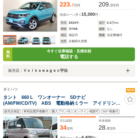
223.
209.
7
0
万円
万円
15,300
残価ローン
月々
円
年式
2024
年
走行
0.4
万km
車検
'27/08
修復
なし
保証
保証付
整備
法定整備付
住所
京都府久世郡
今すぐ在庫確認・見積依頼
無
電話する
料
販売店：
Ｖｏｌｋｓｗａｇｅｎ宇治
ダイハツ
NEW
タント 660 L ワンオーナー SDナビ
(AM/FM/CD/TV) ABS 電動格納ミラー アイドリング
ストップ キーレス スペアキー 取説 保証書
販売店保証
車両品質評価書付
購入プラン付
オンライン相談可
360°画像付
支払総額
本体価格
34
28.
8
万円
万円
4,400
通常ローン
月々
円