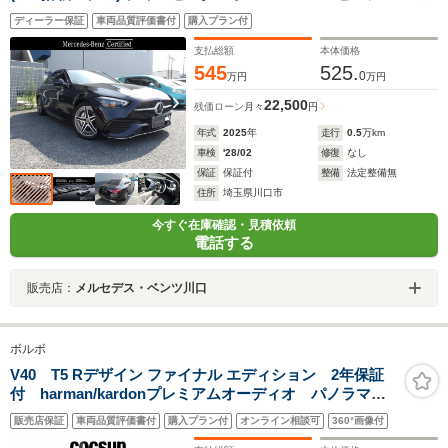
ィビジョンパッケージ・(2501)
ディーラー保証
車両品質評価書付
購入プラン付
支払総額
本体価格
545
525.
0
万円
万円
22,500
残価ローン
月々
円
年式
2025
年
走行
0.5
万km
車検
'28/02
修復
なし
保証
保証付
整備
法定整備無
住所
埼玉県川口市
今すぐ在庫確認・見積依頼
電話する
販売店：
メルセデス・ベンツ川口
ボルボ
V40 T5 Rデザイン ファイナル エディション 2年保証
付 harman/kardonプレミアムオーディオ パノラマガ
ラスルーフ 18インチアルミホイール ナビゲーショ
販売店保証
車両品質評価書付
購入プラン付
オンライン相談可
360°画像付
ン リアビューカメラ オフブラック本革シート シー