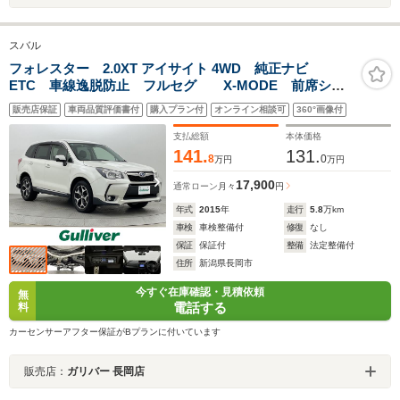
スバル
フォレスター 2.0XT アイサイト 4WD 純正ナビ
ETC 車線逸脱防止 フルセグ X-MODE 前席シー
トヒーター レーダークルーズコントロール
販売店保証
車両品質評価書付
購入プラン付
オンライン相談可
360°画像付
Bluetooth バックカメラ 衝突軽減ブレーキ
支払総額
本体価格
141.
131.
8
0
万円
万円
17,900
通常ローン
月々
円
年式
2015
年
走行
5.8
万km
車検
車検整備付
修復
なし
保証
保証付
整備
法定整備付
住所
新潟県長岡市
今すぐ在庫確認・見積依頼
無
電話する
料
カーセンサーアフター保証がBプランに付いています
販売店：
ガリバー 長岡店