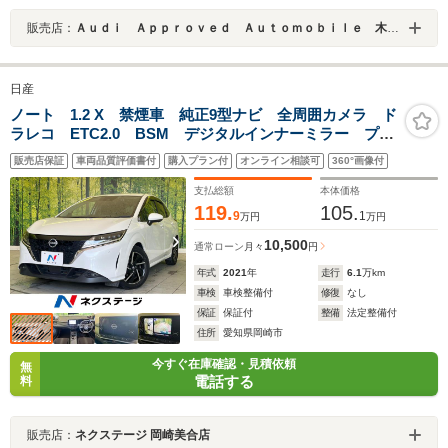
販売店：
Ａｕｄｉ Ａｐｐｒｏｖｅｄ Ａｕｔｏｍｏｂｉｌｅ 木更津
日産
ノート 1.2 X 禁煙車 純正9型ナビ 全周囲カメラ ド
ラレコ ETC2.0 BSM デジタルインナーミラー プロ
パイロット Bluetooth再生 純正16インチアルミ エマ
販売店保証
車両品質評価書付
購入プラン付
オンライン相談可
360°画像付
ージェンシーブレーキ コーナーセンサー
支払総額
本体価格
119.
105.
9
1
万円
万円
10,500
通常ローン
月々
円
年式
2021
年
走行
6.1
万km
車検
車検整備付
修復
なし
保証
保証付
整備
法定整備付
住所
愛知県岡崎市
今すぐ在庫確認・見積依頼
無
電話する
料
販売店：
ネクステージ 岡崎美合店