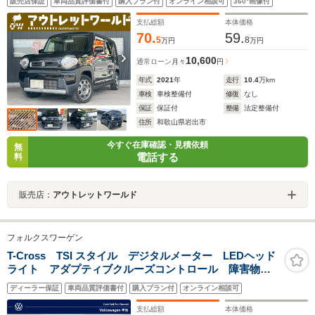
販売店保証
車両品質評価書付
購入プラン付
オンライン相談可
360°画像付
Bluetooth・運転席助手席シートヒーター・Aエアコン・
オートライト・クリアランスソナー
支払総額
本体価格
70.
59.
5
8
万円
万円
10,600
通常ローン
月々
円
年式
2021
年
走行
10.4
万km
車検
車検整備付
修復
なし
保証
保証付
整備
法定整備付
住所
和歌山県岩出市
今すぐ在庫確認・見積依頼
無
電話する
料
販売店：
アウトレットワールド
フォルクスワーゲン
T-Cross TSI スタイル デジタルメーター LEDヘッド
ライト アダプティブクルーズコントロール 障害物セ
ンサー 後方死角検知機能付 オートライト 純正アル
ディーラー保証
車両品質評価書付
購入プラン付
オンライン相談可
ミホイール Discover Proパッケージ
支払総額
本体価格