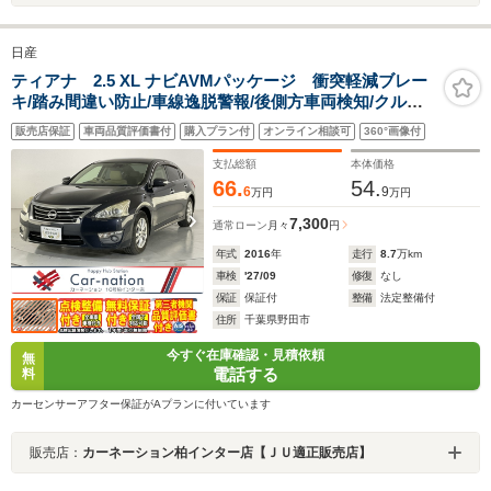
日産
ティアナ 2.5 XL ナビAVMパッケージ 衝突軽減ブレー
キ/踏み間違い防止/車線逸脱警報/後側方車両検知/クルー
ズコントロール/HIDヘッドランプ/前席パワーシート/助手
販売店保証
車両品質評価書付
購入プラン付
オンライン相談可
360°画像付
席パワーオットマン/アラウンドビュー/純正コネクトナビ/
ビルトインETC
支払総額
本体価格
66.
54.
6
9
万円
万円
7,300
通常ローン
月々
円
年式
2016
年
走行
8.7
万km
車検
'27/09
修復
なし
保証
保証付
整備
法定整備付
住所
千葉県野田市
今すぐ在庫確認・見積依頼
無
電話する
料
カーセンサーアフター保証がAプランに付いています
販売店：
カーネーション柏インター店【ＪＵ適正販売店】