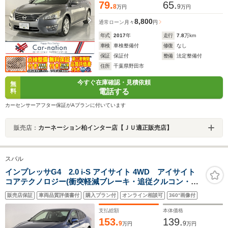
79.
65.
8
9
万円
万円
8,800
通常ローン
月々
円
年式
2017
年
走行
7.8
万km
車検
車検整備付
修復
なし
保証
保証付
整備
法定整備付
住所
千葉県野田市
今すぐ在庫確認・見積依頼
無
電話する
料
カーセンサーアフター保証がAプランに付いています
販売店：
カーネーション柏インター店【ＪＵ適正販売店】
スバル
インプレッサG4 2.0 i-S アイサイト 4WD アイサイト
コアテクノロジー(衝突軽減ブレーキ・追従クルコン・誤
発進抑制・アクティブレーンキープ)/LEDヘッドランプ/左
販売店保証
車両品質評価書付
購入プラン付
オンライン相談可
360°画像付
右独立AAC/前席パワーシート/カロッツェリアナビ/バッ
クカメラ/純正ドラレコ/ETC2.0
支払総額
本体価格
153.
139.
9
9
万円
万円