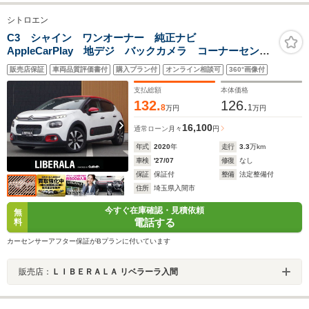
シトロエン
C3 シャイン ワンオーナー 純正ナビ
AppleCarPlay 地デジ バックカメラ コーナーセンサ
ー ドライブレコーダー HIDヘッドライト クルーズコ
販売店保証
車両品質評価書付
購入プラン付
オンライン相談可
360°画像付
ントロール 純正16インチアルミホイール ETC オー
トライト レーンキープA!!
支払総額
本体価格
132.
126.
8
1
万円
万円
16,100
通常ローン
月々
円
年式
2020
年
走行
3.3
万km
車検
'27/07
修復
なし
保証
保証付
整備
法定整備付
住所
埼玉県入間市
今すぐ在庫確認・見積依頼
無
電話する
料
カーセンサーアフター保証がBプランに付いています
販売店：
ＬＩＢＥＲＡＬＡ リベラーラ入間