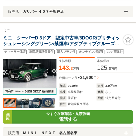
販売店：
ガリバー ４０７号坂戸店
ミニ
ミニ クーパーD 3ドア 認定中古車/5DOOR/ブリティッ
シュレーシンググリーン/禁煙車/アダプティブクルーズコ
ントロール/衝突軽減ブレーキ/純正ナビゲーション/純正バ
ディーラー保証
車両品質評価書付
購入プラン付
オンライン相談可
360°画像付
ックカメラ
支払総額
本体価格
143.
125.
3
0
万円
万円
21,600
残価ローン
月々
円
年式
2019
年
走行
3.0
万km
車検
車検整備付
修復
なし
保証
保証付
整備
法定整備付
住所
愛知県長久手市
今すぐ在庫確認・見積依頼
無
電話する
料
販売店：
ＭＩＮＩ ＮＥＸＴ 名古屋名東