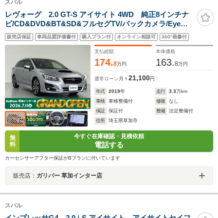
スバル
レヴォーグ 2.0 GT-S アイサイト 4WD 純正8インチナ
ビ/CD&DVD&BT&SD&フルセグTV/バックカメラ/Eye
Sight/プリクラッシュブレーキ/ツーリングアシスト/全車
販売店保証
車両品質評価書付
購入プラン付
オンライン相談可
360°画像付
速追従機能付クルーズコントロール/アクティブレーンキ
ープ/AT誤発進抑制制御
支払総額
本体価格
174.
163.
8
8
万円
万円
21,100
通常ローン
月々
円
年式
2019
年
走行
3.3
万km
車検
車検整備付
修復
なし
保証
保証付
整備
法定整備付
住所
埼玉県草加市
今すぐ在庫確認・見積依頼
無
電話する
料
カーセンサーアフター保証がBプランに付いています
販売店：
ガリバー 草加インター店
スバル
インプレッサG4 2.0 i-S アイサイト アイサイトセイフ