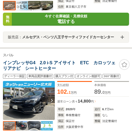
保証
保証付
整備
法定整備付
住所
東京都八王子市
今すぐ在庫確認・見積依頼
無
電話する
料
販売店：
メルセデス・ベンツ八王子サーティファイドカーセンター
スバル
インプレッサG4 2.0 i-S アイサイト ETC カロッツェ
リアナビ シートヒーター
ディーラー保証
車両品質評価書付
購入プラン付
オンライン相談可
360°画像付
支払総額
本体価格
102.
89.
1
0
万円
万円
14,800
通常ローン
月々
円
年式
2020
年
走行
6.7
万km
車検
車検整備付
修復
なし
保証
保証付
整備
法定整備付
住所
大阪府豊中市