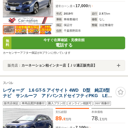
17,000
通常ローン
月々
円
年式
2019
年
走行
2.9
万km
車検
車検整備付
修復
なし
保証
保証付
整備
法定整備付
住所
千葉県野田市
今すぐ在庫確認・見積依頼
無
電話する
料
カーセンサーアフター保証がAプランに付いています
販売店：
カーネーション柏インター店【ＪＵ適正販売店】
スバル
レヴォーグ 1.6 GT-S アイサイト 4WD D型 純正8型
ナビ サンルーフ アドバンスドセイフティPKG LED
アクセサリーライナー スマートリアビューミラー
販売店保証
車両品質評価書付
購入プラン付
オンライン相談可
360°画像付
BILSTEINダンパー LEDヘッド 革巻きステアリング
スマートキー 禁煙車
支払総額
本体価格
89.
78.
9
1
万円
万円
7,100
通常ローン
月々
円