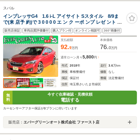
スバル
インプレッサG4 1.6 i-L アイサイト Sスタイル 8/9ま
で(来 店予 約)で 3 0 0 0 0 エ ン ク ーポ ンプ レゼ ント 禁
煙車 アイサイトVer3 純正SDナビ プッシュスタート サイ
販売店保証
車両品質評価書付
購入プラン付
オンライン相談可
360°画像付
ド/バックカメラ ブラインドスポットモニター パドルシフ
ト 電動パーキング
支払総額
本体価格
92.
76.
9
0
万円
万円
5,800
通常ローン
月々
円
年式
2018
年
走行
3.6
万km
車検
車検整備付
修復
なし
保証
保証付
整備
法定整備付
住所
埼玉県さいたま市緑区
今すぐ在庫確認・見積依頼
無
電話する
料
カーセンサーアフター保証がBプランに付いています
販売店：
エバーグリーンオート株式会社 ファースト店