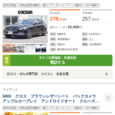
ミアムオーディオ パノラマガラスサンルーフ シート
販売店保証
車両品質評価書付
購入プラン付
オンライン相談可
360°画像付
ヒーター シートベンチレーション ステアリングヒー
ター 禁煙車
支払総額
本体価格
278.
257.
5
8
万円
万円
52,400
通常ローン
月々
円
年式
2021
年
走行
11.8
万km
車検
車検整備付
修復
なし
保証
保証付
整備
法定整備付
住所
愛知県北名古屋市
今すぐ在庫確認・見積依頼
無
電話する
料
販売店：
ボルボ専門店 コクスン 北名古屋
フィアット
500X クロス ブラウンレザーシート バックカメラ
アップルカープレイ アンドロイドオート クルーズコ
ントロール シートヒーター プッシュスタート ETC
販売店保証
車両品質評価書付
購入プラン付
オンライン相談可
360°画像付