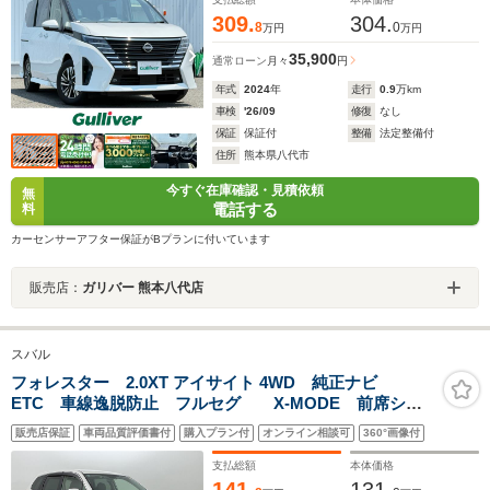
309.
304.
8
0
万円
万円
35,900
通常ローン
月々
円
年式
2024
年
走行
0.9
万km
車検
'26/09
修復
なし
保証
保証付
整備
法定整備付
住所
熊本県八代市
今すぐ在庫確認・見積依頼
無
電話する
料
カーセンサーアフター保証がBプランに付いています
販売店：
ガリバー 熊本八代店
スバル
フォレスター 2.0XT アイサイト 4WD 純正ナビ
ETC 車線逸脱防止 フルセグ X-MODE 前席シー
トヒーター レーダークルーズコントロール
販売店保証
車両品質評価書付
購入プラン付
オンライン相談可
360°画像付
Bluetooth バックカメラ 衝突軽減ブレーキ
支払総額
本体価格
141.
131.