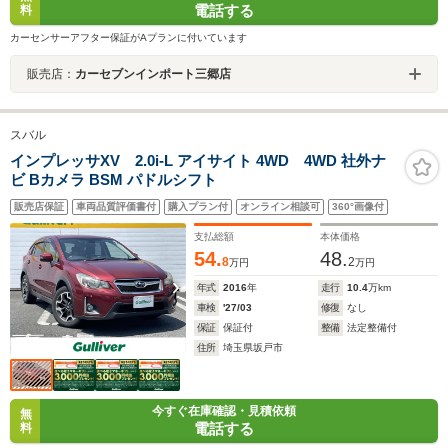
電話する
料
カーセンサーアフター保証がAプランに付いています
販売店：
カーセブンインポート三郷店
スバル
インプレッサXV 2.0i-L アイサイト 4WD 4WD 社外ナ
ビ Bカメラ BSM パドルシフト
販売店保証
車両品質評価書付
購入プラン付
オンライン相談可
360°画像付
支払総額
本体価格
54.
48.
8
2
万円
万円
年式
2016
年
走行
10.4
万km
車検
'27/03
修復
なし
保証
保証付
整備
法定整備付
住所
埼玉県坂戸市
今すぐ在庫確認・見積依頼
無
電話する
料