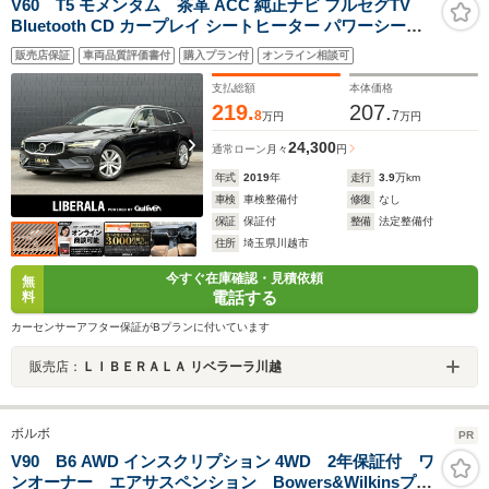
V60 T5 モメンタム 茶革 ACC 純正ナビ フルセグTV
Bluetooth CD カープレイ シートヒーター パワーシート
パワーバックドア パーキングアシストバックカメラ LED
販売店保証
車両品質評価書付
購入プラン付
オンライン相談可
ヘッドライト 純正17インチAW ドライブレコーダー ETC
支払総額
本体価格
219.
207.
8
7
万円
万円
24,300
通常ローン
月々
円
年式
2019
年
走行
3.9
万km
車検
車検整備付
修復
なし
保証
保証付
整備
法定整備付
住所
埼玉県川越市
今すぐ在庫確認・見積依頼
無
電話する
料
カーセンサーアフター保証がBプランに付いています
販売店：
ＬＩＢＥＲＡＬＡ リベラーラ川越
ボルボ
PR
V90 B6 AWD インスクリプション 4WD 2年保証付 ワ
ンオーナー エアサスペンション Bowers&Wilkinsプレ