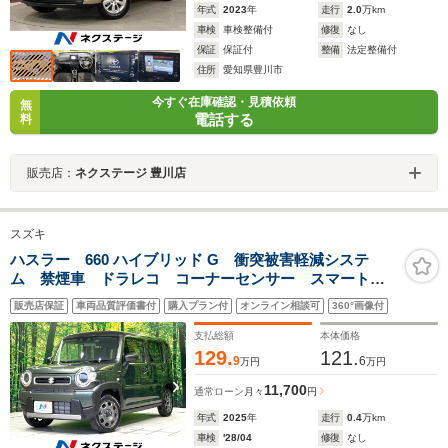
年式
2023
年
走行
2.0
万km
車検
車検整備付
修復
なし
保証
保証付
整備
法定整備付
住所
愛知県豊川市
今すぐ在庫確認・見積依頼
無
電話する
料
販売店：
ネクステージ 豊川店
スズキ
ハスラー 660 ハイブリッド G 衝突被害軽減システ
ム 禁煙車 ドラレコ コーナーセンサー スマートキ
ー LEDヘッド ETC 車線逸脱警報 オートライト
販売店保証
車両品質評価書付
購入プラン付
オンライン相談可
360°画像付
オートエアコン Bluetooth CD DVD再生 電動格納
ミラー
支払総額
本体価格
129.
121.
9
6
万円
万円
11,700
通常ローン
月々
円
年式
2025
年
走行
0.4
万km
車検
'28/04
修復
なし