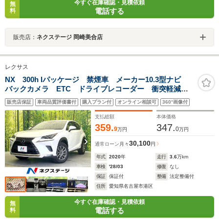
今すぐ在庫確認・見積依頼
無
電話する
料
販売店：
ネクステージ 岡崎美合店
レクサス
NX 300h Iパッケージ 禁煙車 メーカー10.3型ナビ
バックカメラ ETC ドライブレコーダー 衝突軽減
レーダークルーズコントロール LEDヘッドライト シ
販売店保証
車両品質評価書付
購入プラン付
オンライン相談可
360°画像付
ートヒーター パワーバックドア
支払総額
本体価格
359.
347.
9
0
万円
万円
30,100
通常ローン
月々
円
年式
2020
年
走行
3.6
万km
車検
'28/03
修復
なし
保証
保証付
整備
法定整備付
住所
愛知県名古屋市港区
今すぐ在庫確認・見積依頼
無
電話する
料