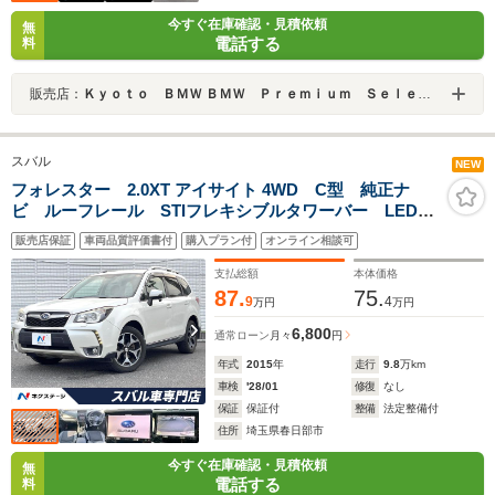
今すぐ在庫確認・見積依頼
無
電話する
料
販売店：
Ｋｙｏｔｏ ＢＭＷ ＢＭＷ Ｐｒｅｍｉｕｍ Ｓｅｌｅｃｔｉｏｎ 城陽
スバル
NEW
フォレスター 2.0XT アイサイト 4WD C型 純正ナ
ビ ルーフレール STIフレキシブルタワーバー LEDア
クセサリーライナー HIDヘッドライト 革巻きステアリ
販売店保証
車両品質評価書付
購入プラン付
オンライン相談可
ング 純正18インチアルミ ハーフレザーシート スマ
ートキー 禁煙車 ターボ
支払総額
本体価格
87.
75.
9
4
万円
万円
6,800
通常ローン
月々
円
年式
2015
年
走行
9.8
万km
車検
'28/01
修復
なし
保証
保証付
整備
法定整備付
住所
埼玉県春日部市
今すぐ在庫確認・見積依頼
無
電話する
料