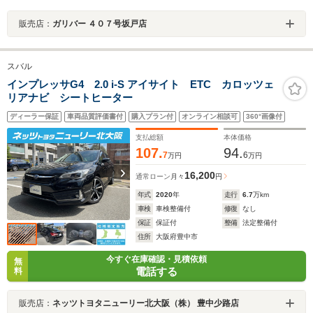
販売店：
ガリバー ４０７号坂戸店
スバル
インプレッサG4 2.0 i-S アイサイト ETC カロッツェ
リアナビ シートヒーター
ディーラー保証
車両品質評価書付
購入プラン付
オンライン相談可
360°画像付
支払総額
本体価格
107.
94.
7
6
万円
万円
16,200
通常ローン
月々
円
年式
2020
年
走行
6.7
万km
車検
車検整備付
修復
なし
保証
保証付
整備
法定整備付
住所
大阪府豊中市
今すぐ在庫確認・見積依頼
無
電話する
料
販売店：
ネッツトヨタニューリー北大阪（株） 豊中少路店