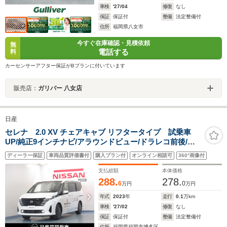
車検
'27/04
修復
なし
保証
保証付
整備
法定整備付
住所
福岡県八女市
今すぐ在庫確認・見積依頼
無
電話する
料
カーセンサーアフター保証がBプランに付いています
販売店：
ガリバー 八女店
日産
セレナ 2.0 XV チェアキャブ リフタータイプ 試乗車
UP/純正9インチナビ/アラウンドビュー/ドラレコ前後/両
側オートスライドドア/プロパイロット/スマ-トルームミ
ディーラー保証
車両品質評価書付
購入プラン付
オンライン相談可
360°画像付
ラ-/ETC
支払総額
本体価格
288.
278.
6
0
万円
万円
年式
2023
年
走行
0.1
万km
車検
'27/02
修復
なし
保証
保証付
整備
法定整備付
住所
福岡県福岡市博多区