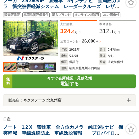
フーガ 2.5 250VIP 禁煙車 8インチナビ 全周囲カメ
ラ 衝突被害軽減システム レーダークルーズ レザー
シート 前席シートヒーター ドラレコ コーナーセン
販売店保証
車両品質評価書付
購入プラン付
オンライン相談可
360°画像付
サー LEDヘッド ビルトインETC 純正18インチアル
ミ
支払総額
本体価格
324.
312.
9
1
万円
万円
26,000
通常ローン
月々
円
年式
2021
年
走行
0.6
万km
車検
'28/05
修復
なし
保証
保証付
整備
法定整備付
住所
福岡県北九州市門司区
今すぐ在庫確認・見積依頼
無
電話する
料
販売店：
ネクステージ 北九州店
日産
ノート 1.2 X 禁煙車 全方位カメラ 純正9型ナビ 衝
突軽減 車線逸脱防止 車線逸脱警報 プロパイロッ
ト ビルトインETC BSM LEDヘッドライト 電動パ