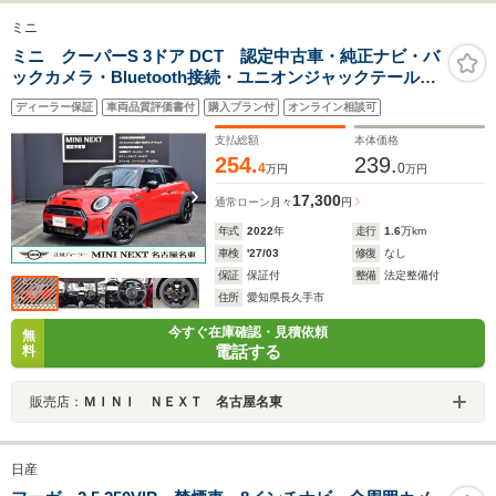
ミニ
ミニ クーパーS 3ドア DCT 認定中古車・純正ナビ・バ
ックカメラ・Bluetooth接続・ユニオンジャックテールラ
ンプ・オットマン・オートワイパー・アイドリングスト
ディーラー保証
車両品質評価書付
購入プラン付
オンライン相談可
ップ・クルーズコントロール
支払総額
本体価格
254.
239.
4
0
万円
万円
17,300
通常ローン
月々
円
年式
2022
年
走行
1.6
万km
車検
'27/03
修復
なし
保証
保証付
整備
法定整備付
住所
愛知県長久手市
今すぐ在庫確認・見積依頼
無
電話する
料
販売店：
ＭＩＮＩ ＮＥＸＴ 名古屋名東
日産