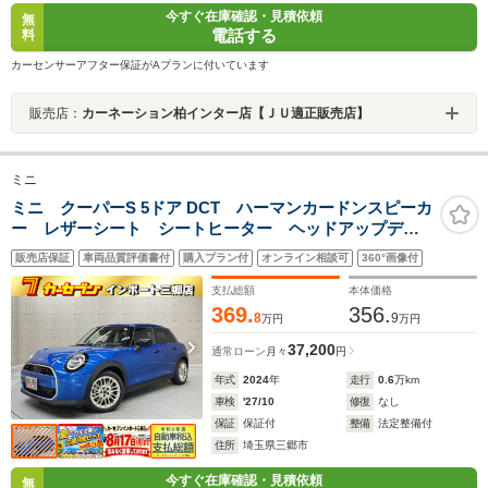
今すぐ在庫確認・見積依頼
無
電話する
料
カーセンサーアフター保証がAプランに付いています
販売店：
カーネーション柏インター店【ＪＵ適正販売店】
ミニ
ミニ クーパーS 5ドア DCT ハーマンカードンスピーカ
ー レザーシート シートヒーター ヘッドアップディ
スプレイ アダクティブクルーズコントロール バック
販売店保証
車両品質評価書付
購入プラン付
オンライン相談可
360°画像付
カメラ ブラインドスポットモニター レーンキープア
シスト
支払総額
本体価格
369.
356.
8
9
万円
万円
37,200
通常ローン
月々
円
年式
2024
年
走行
0.6
万km
車検
'27/10
修復
なし
保証
保証付
整備
法定整備付
住所
埼玉県三郷市
今すぐ在庫確認・見積依頼
無