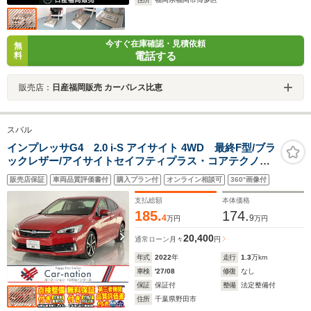
今すぐ在庫確認・見積依頼
無
電話する
料
販売店：
日産福岡販売 カーパレス比恵
スバル
インプレッサG4 2.0 i-S アイサイト 4WD 最終F型/ブラ
ックレザー/アイサイトセイフティプラス・コアテクノロ
ジー/アダプティブドライビングビーム/前席パワーシー
販売店保証
車両品質評価書付
購入プラン付
オンライン相談可
360°画像付
ト・シートヒーター/F・S・Bカメラ/純正Panasonicナビ/
ブルーレイ再生/ETC2.0/ドラレコ
支払総額
本体価格
185.
174.
4
9
万円
万円
20,400
通常ローン
月々
円
年式
2022
年
走行
1.3
万km
車検
'27/08
修復
なし
保証
保証付
整備
法定整備付
住所
千葉県野田市