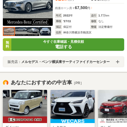
67,500
残価ローン
月々
円
年式
2022
年
走行
1.7
万km
車検
'27/11
修復
なし
保証
保証付
整備
法定整備付
住所
神奈川県横浜市鶴見区
今すぐ在庫確認・見積依頼
無
電話する
料
販売店：
メルセデス・ベンツ横浜東サーティファイドカーセンター
あなたにおすすめの中古車
［PR］