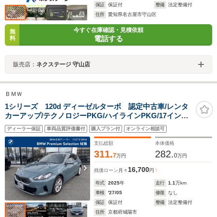
保証
保証付
整備
法定整備付
住所
愛知県名古屋市守山区
今すぐ在庫確認・見積依頼
無
電話する
料
販売店：
ネクステージ 守山店
ＢＭＷ
1シリーズ 120d ディーゼルターボ 認定中古車/レンタ
カーアップ/テクノロジーPKG/ハイラインPKG/17インチ
ホイール/ヘッドアップディスプレイ
ディーラー保証
車両品質評価書付
購入プラン付
オンライン相談可
支払総額
本体価格
311.
282.
7
0
万円
万円
16,700
残価ローン
月々
円
年式
2025
年
走行
1.1
万km
車検
'27/05
修復
なし
保証
保証付
整備
法定整備付
住所
京都府城陽市