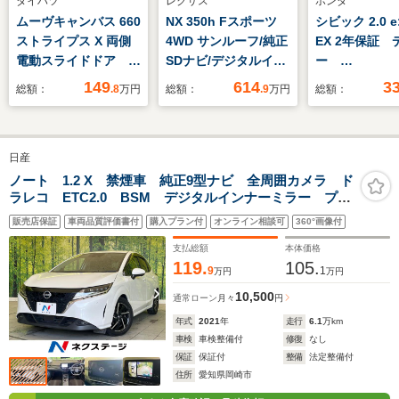
ダイハツ
レクサス
ホンダ
ムーヴキャンバス 660
NX 350h Fスポーツ
シビック 2.0 e
ストライプス X 両側
4WD サンルーフ/純正
EX 2年保証 
電動スライドドア ク
SDナビ/デジタルイン
ー
リアランスソナー 衝
ナーミラー/衝突安全
HondaCONN
149
614
3
総額：
.8
万円
総額：
.9
万円
総額：
突被害軽減システム
装置/シートヒーター/
ィスプレイ Go
オートライト スマー
パノラミックビューモ
搭載 サンル
トキー アイドリング
ニター/車線逸脱防止
ックカメラ E
日産
ストップ 電動格納ミ
支援システム/シート
ラレコ アダ
ラー ベンチシート
合皮/電動バックドア/
クルーズコン
ノート 1.2 X 禁煙車 純正9型ナビ 全周囲カメラ ド
ラレコ ETC2.0 BSM デジタルインナーミラー プロ
CVT 盗難防止システ
ヘッドランプ LED
ル Bluetoo
パイロット Bluetooth再生 純正16インチアルミ エマ
ム ABS ESC 衝
TV シートヒ
販売店保証
車両品質評価書付
購入プラン付
オンライン相談可
360°画像付
ージェンシーブレーキ コーナーセンサー
突安全ボディ
支払総額
本体価格
119.
105.
9
1
万円
万円
10,500
通常ローン
月々
円
年式
2021
年
走行
6.1
万km
車検
車検整備付
修復
なし
保証
保証付
整備
法定整備付
住所
愛知県岡崎市