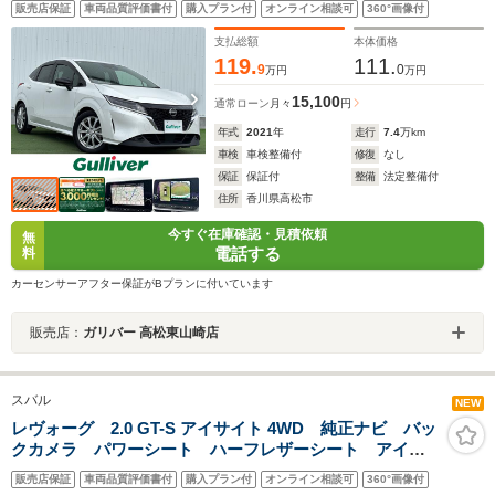
販売店保証
車両品質評価書付
購入プラン付
オンライン相談可
360°画像付
ーキングブレーキ/オートブレーキホールド 本革巻ハン
ドル
支払総額
本体価格
119.
111.
9
0
万円
万円
15,100
通常ローン
月々
円
年式
2021
年
走行
7.4
万km
車検
車検整備付
修復
なし
保証
保証付
整備
法定整備付
住所
香川県高松市
今すぐ在庫確認・見積依頼
無
電話する
料
カーセンサーアフター保証がBプランに付いています
販売店：
ガリバー 高松東山崎店
スバル
NEW
レヴォーグ 2.0 GT-S アイサイト 4WD 純正ナビ バッ
クカメラ パワーシート ハーフレザーシート アイサ
イトver3 LEDヘッドライト ドラレコ ETC 純正18
販売店保証
車両品質評価書付
購入プラン付
オンライン相談可
360°画像付
インチAW Bluetooth フルセグTV 禁煙車