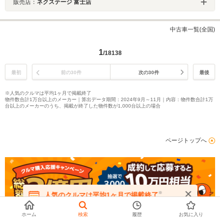
販売店：
ネクステージ 富士店
中古車一覧(全国)
1
/18138
最初
前の30件
次の30件
最後
※人気のクルマは平均1ヶ月で掲載終了
物件数合計1万台以上のメーカー｜算出データ期間：2024年9月～11月｜内容：物件数合計1万
台以上のメーカーのうち、掲載が終了した物件数が1,000台以上の場合
ページトップへ
※
人気のクルマは平均1ヶ月で掲載終了
在庫が無くなる前にお問い合わせください
ホーム
検索
履歴
お気に入り