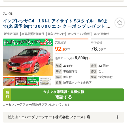
スバル
インプレッサG4 1.6 i-L アイサイト Sスタイル 8/9ま
で(来 店予 約)で 3 0 0 0 0 エ ン ク ーポ ンプ レゼ ント 禁
煙車 アイサイトVer3 純正SDナビ プッシュスタート サイ
販売店保証
車両品質評価書付
購入プラン付
オンライン相談可
360°画像付
ド/バックカメラ ブラインドスポットモニター パドルシフ
ト 電動パーキング
支払総額
本体価格
92.
76.
9
0
万円
万円
5,800
通常ローン
月々
円
年式
2018
年
走行
3.6
万km
車検
車検整備付
修復
なし
保証
保証付
整備
法定整備付
住所
埼玉県さいたま市緑区
今すぐ在庫確認・見積依頼
無
電話する
料
カーセンサーアフター保証がBプランに付いています
販売店：
エバーグリーンオート株式会社 ファースト店