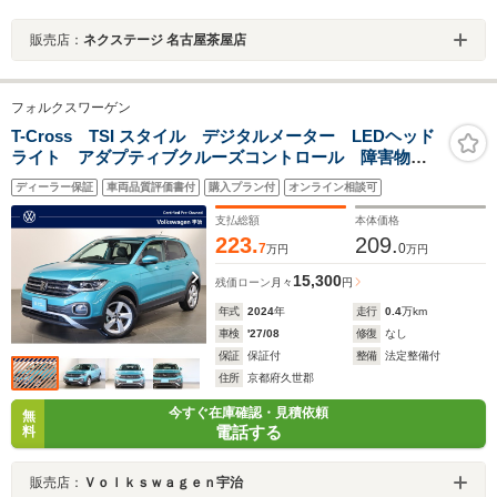
販売店：
ネクステージ 名古屋茶屋店
フォルクスワーゲン
T-Cross TSI スタイル デジタルメーター LEDヘッド
ライト アダプティブクルーズコントロール 障害物セ
ンサー 後方死角検知機能付 オートライト 純正アル
ディーラー保証
車両品質評価書付
購入プラン付
オンライン相談可
ミホイール Discover Proパッケージ
支払総額
本体価格
223.
209.
7
0
万円
万円
15,300
残価ローン
月々
円
年式
2024
年
走行
0.4
万km
車検
'27/08
修復
なし
保証
保証付
整備
法定整備付
住所
京都府久世郡
今すぐ在庫確認・見積依頼
無
電話する
料
販売店：
Ｖｏｌｋｓｗａｇｅｎ宇治