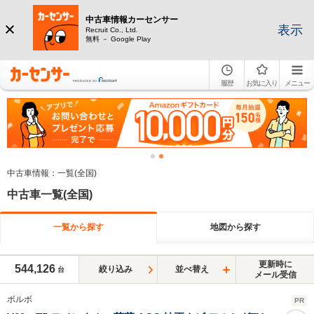
中古車情報カーセンサー
表示
Recruit Co., Ltd.
無料 － Google Play
履歴
お気に入り
メニュー
中古車情報：一覧(全国)
中古車一覧(全国)
一覧から探す
地図から探す
更新時に
544,126
絞り込み
並べ替え
台
メール受信
ボルボ
PR