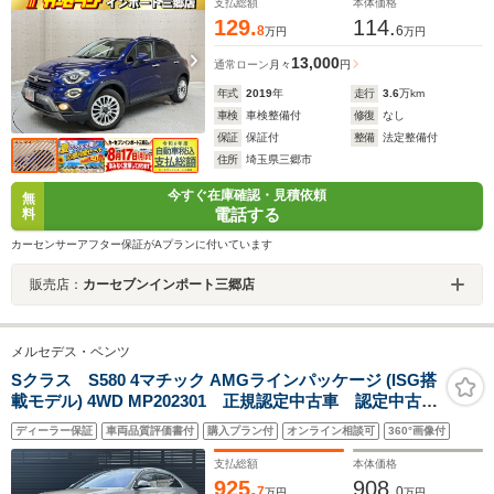
支払総額
本体価格
129.
114.
8
6
万円
万円
13,000
通常ローン
月々
円
年式
2019
年
走行
3.6
万km
車検
車検整備付
修復
なし
保証
保証付
整備
法定整備付
住所
埼玉県三郷市
今すぐ在庫確認・見積依頼
無
電話する
料
カーセンサーアフター保証がAプランに付いています
販売店：
カーセブンインポート三郷店
メルセデス・ベンツ
Sクラス S580 4マチック AMGラインパッケージ (ISG搭
載モデル) 4WD MP202301 正規認定中古車 認定中古車
保証2年付き AMGラインパッケージ パノラミックス
ディーラー保証
車両品質評価書付
購入プラン付
オンライン相談可
360°画像付
ライディングルーフ ブルメスターサラウンドサウンド
システム ACC 360°カメラ オートトランク レーダ
支払総額
本体価格
ーセーフティ LED USB
925.
908.
7
0
万円
万円