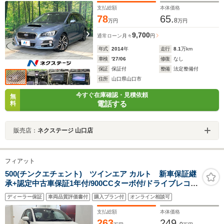
支払総額
本体価格
78
65.
8
万円
万円
9,700
通常ローン
月々
円
年式
2014
年
走行
8.1
万km
車検
'27/06
修復
なし
保証
保証付
整備
法定整備付
住所
山口県山口市
今すぐ在庫確認・見積依頼
無
電話する
料
販売店：
ネクステージ 山口店
フィアット
500(チンクエチェント) ツインエア カルト 新車保証継
承+認定中古車保証1年付/900CCターボ付/ドライブレコー
ダー/ETC/禁煙車/1オーナー
ディーラー保証
車両品質評価書付
購入プラン付
オンライン相談可
支払総額
本体価格
263
249.