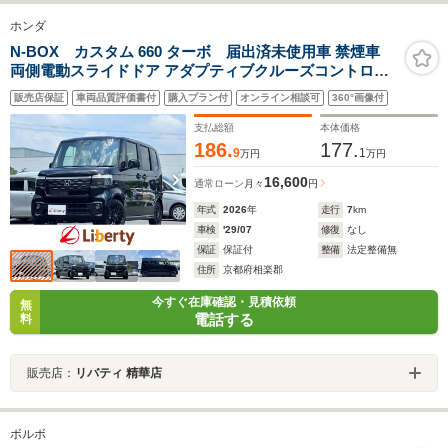
ホンダ
N-BOX カスタム 660 ターボ 届出済未使用車 禁煙車
両側電動スライドドア アダプティブクルーズコントロー
ル 衝突被害軽減ブレーキ LEDヘッドライト 純正アルミホ
販売店保証
車両品質評価書付
購入プラン付
オンライン相談可
360°画像付
イール 電動パーキングブレーキ オートブレーキホールド
シートヒーター
支払総額
本体価格
186.
177.
9
1
万円
万円
16,600
通常ローン
月々
円
年式
2026
年
走行
7
km
車検
'29/07
修復
なし
保証
保証付
整備
法定整備無
住所
京都府相楽郡
今すぐ在庫確認・見積依頼
無
電話する
料
販売店：
リバティ 精華店
ボルボ