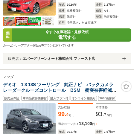
年式
2024
年
走行
2.2
万km
車検
車検整備付
修復
なし
保証
保証付
整備
法定整備付
住所
埼玉県さいたま市緑区
今すぐ在庫確認・見積依頼
無
電話する
料
カーセンサーアフター保証がBプランに付いています
販売店：
エバーグリーンオート株式会社 ファースト店
マツダ
デミオ 1.3 13S ツーリング 純正ナビ バックカメラ
レーダークルーズコントロール BSM 衝突被害軽減シ
ステム LDA アイドリングストップ コーナーセンサ
販売店保証
車両品質評価書付
購入プラン付
オンライン相談可
360°画像付
ー ETC HUD シートヒーター ステアリングスイッ
チ LEDヘッド
支払総額
本体価格
99.
93.
9
7
万円
万円
13,100
通常ローン
月々
円
年式
2017
年
走行
2.9
万km