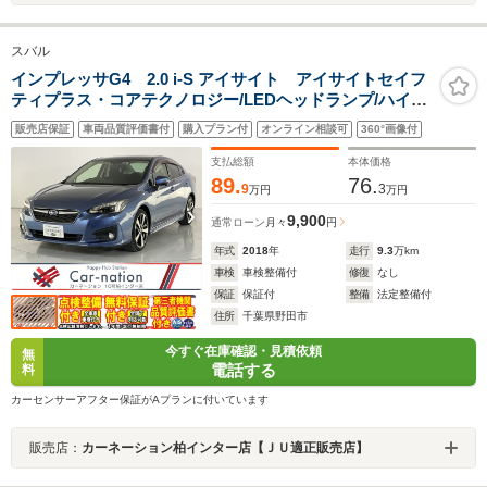
スバル
インプレッサG4 2.0 i-S アイサイト アイサイトセイフ
ティプラス・コアテクノロジー/LEDヘッドランプ/ハイビ
ームアシスト/後側方警戒/前席パワーシート/サイド・バッ
販売店保証
車両品質評価書付
購入プラン付
オンライン相談可
360°画像付
クカメラ/純正DIATONEビルトインナビ/ETC2.0/純正ドラ
レコ
支払総額
本体価格
89.
76.
9
3
万円
万円
9,900
通常ローン
月々
円
年式
2018
年
走行
9.3
万km
車検
車検整備付
修復
なし
保証
保証付
整備
法定整備付
住所
千葉県野田市
今すぐ在庫確認・見積依頼
無
電話する
料
カーセンサーアフター保証がAプランに付いています
販売店：
カーネーション柏インター店【ＪＵ適正販売店】