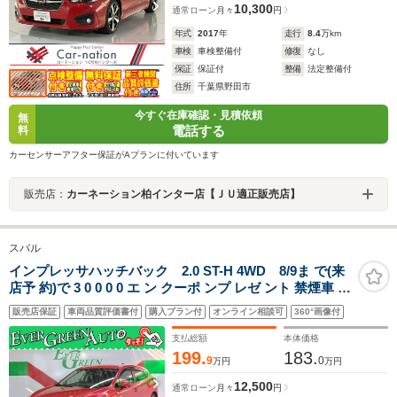
10,300
通常ローン
月々
円
年式
2017
年
走行
8.4
万km
車検
車検整備付
修復
なし
保証
保証付
整備
法定整備付
住所
千葉県野田市
今すぐ在庫確認・見積依頼
無
電話する
料
カーセンサーアフター保証がAプランに付いています
販売店：
カーネーション柏インター店【ＪＵ適正販売店】
スバル
インプレッサハッチバック 2.0 ST-H 4WD 8/9ま で(来
店予 約)で 3 0 0 0 0 エ ン クーポ ンプ レゼ ント 禁煙車 新
世代アイサイト 全周囲モニター 純正メモリナビ シートヒ
販売店保証
車両品質評価書付
購入プラン付
オンライン相談可
360°画像付
ーター ETC2.0 Bluetooth パワーシート 電動パーキング
アルミペダル LEDライト
支払総額
本体価格
199.
183.
9
0
万円
万円
12,500
通常ローン
月々
円