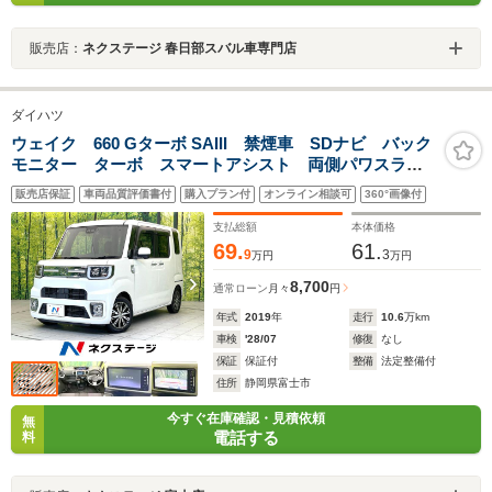
販売店：
ネクステージ 春日部スバル車専門店
ダイハツ
ウェイク 660 Gターボ SAIII 禁煙車 SDナビ バック
モニター ターボ スマートアシスト 両側パワスラ
ETC ドラレコ LEDヘッド フォグ オートライト
販売店保証
車両品質評価書付
購入プラン付
オンライン相談可
360°画像付
オートエアコン スマートキー サンシェード アイド
リングストップ
支払総額
本体価格
69.
61.
9
3
万円
万円
8,700
通常ローン
月々
円
年式
2019
年
走行
10.6
万km
車検
'28/07
修復
なし
保証
保証付
整備
法定整備付
住所
静岡県富士市
今すぐ在庫確認・見積依頼
無
電話する
料