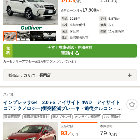
8
0
万円
万円
17,900
通常ローン
月々
円
年式
2015
年
走行
5.8
万km
車検
車検整備付
修復
なし
保証
保証付
整備
法定整備付
住所
新潟県長岡市
今すぐ在庫確認・見積依頼
無
電話する
料
カーセンサーアフター保証がBプランに付いています
販売店：
ガリバー 長岡店
スバル
インプレッサG4 2.0 i-S アイサイト 4WD アイサイト
コアテクノロジー(衝突軽減ブレーキ・追従クルコン・誤
発進抑制・レーンキープ)/ステア連動LEDヘッドランプ/左
販売店保証
車両品質評価書付
購入プラン付
オンライン相談可
360°画像付
右独立AAC/前席パワーシート/KENWOODナビ/ドラレ
コ/ETC2.0/バックカメラ
支払総額
本体価格
93.
79.
9
9
万円
万円