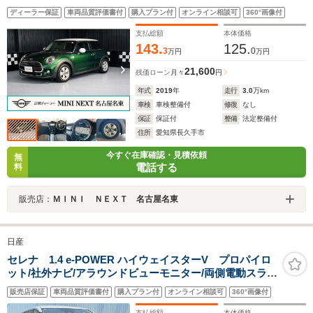
ントロール/衝突軽減ブレーキ/純正ナビゲーション/純正バ
ディーラー保証
車両品質評価書付
購入プラン付
オンライン相談可
360°画像付
ックカメラ
支払総額
本体価格
143.
125.
3
0
万円
万円
21,600
残価ローン
月々
円
年式
2019
年
走行
3.0
万km
車検
車検整備付
修復
なし
保証
保証付
整備
法定整備付
住所
愛知県長久手市
今すぐ在庫確認・見積依頼
無
電話する
料
販売店：
ＭＩＮＩ ＮＥＸＴ 名古屋名東
日産
セレナ 1.4 e-POWER ハイウェイスターV プロパイロ
ット/社外ナビ/アラウンドビューモニター/両側電動スライ
ド/ハンズフリー開閉/追従クルーズコントロール/LEDオー
販売店保証
車両品質評価書付
購入プラン付
オンライン相談可
360°画像付
トライト/デジタルインナーミラー/ETC/16AW/禁煙車
支払総額
本体価格