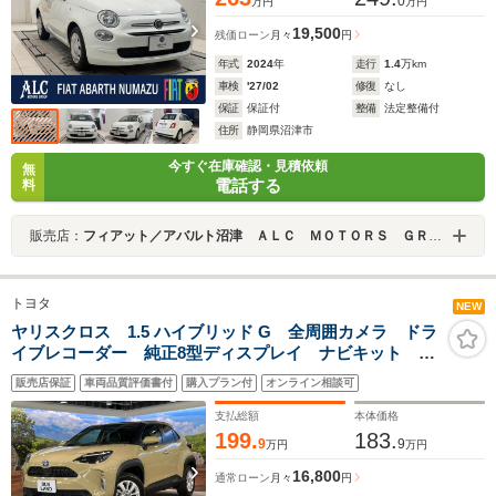
0
万円
万円
19,500
残価ローン
月々
円
年式
2024
年
走行
1.4
万km
車検
'27/02
修復
なし
保証
保証付
整備
法定整備付
住所
静岡県沼津市
今すぐ在庫確認・見積依頼
無
電話する
料
販売店：
フィアット／アバルト沼津 ＡＬＣ ＭＯＴＯＲＳ ＧＲＯＵＰ
トヨタ
NEW
ヤリスクロス 1.5 ハイブリッド G 全周囲カメラ ドラ
イブレコーダー 純正8型ディスプレイ ナビキット オ
ートハイビーム レーダークルーズ オートライト ス
販売店保証
車両品質評価書付
購入プラン付
オンライン相談可
マートキー オートライト ETC オートエアコン
bluetooth フルセグ
支払総額
本体価格
199.
183.
9
9
万円
万円
16,800
通常ローン
月々
円