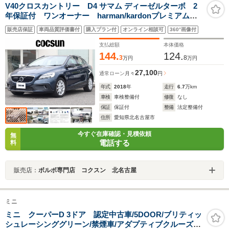
V40クロスカントリー D4 サマム ディーゼルターボ 2
年保証付 ワンオーナー harman/kardonプレミアムオ
ーディオ ソフトベージュ本革シート パワーシート
販売店保証
車両品質評価書付
購入プラン付
オンライン相談可
360°画像付
シートヒーター モダンウッドパネル ドライブレコー
ダー ACC BLIS 禁煙車
支払総額
本体価格
144.
124.
3
8
万円
万円
27,100
通常ローン
月々
円
年式
2018
年
走行
6.7
万km
車検
車検整備付
修復
なし
保証
保証付
整備
法定整備付
住所
愛知県北名古屋市
今すぐ在庫確認・見積依頼
無
電話する
料
販売店：
ボルボ専門店 コクスン 北名古屋
ミニ
ミニ クーパーD 3ドア 認定中古車/5DOOR/ブリティッ
シュレーシンググリーン/禁煙車/アダプティブクルーズコ