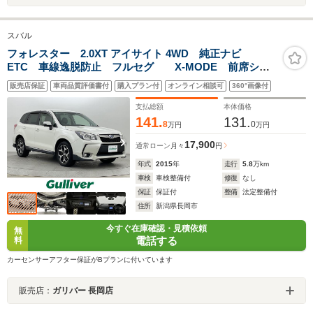
スバル
フォレスター 2.0XT アイサイト 4WD 純正ナビ
ETC 車線逸脱防止 フルセグ X-MODE 前席シー
トヒーター レーダークルーズコントロール
販売店保証
車両品質評価書付
購入プラン付
オンライン相談可
360°画像付
Bluetooth バックカメラ 衝突軽減ブレーキ
支払総額
本体価格
141.
131.
8
0
万円
万円
17,900
通常ローン
月々
円
年式
2015
年
走行
5.8
万km
車検
車検整備付
修復
なし
保証
保証付
整備
法定整備付
住所
新潟県長岡市
今すぐ在庫確認・見積依頼
無
電話する
料
カーセンサーアフター保証がBプランに付いています
販売店：
ガリバー 長岡店