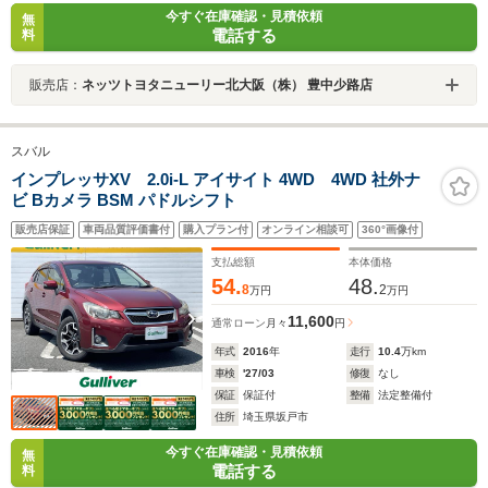
今すぐ在庫確認・見積依頼
無
電話する
料
販売店：
ネッツトヨタニューリー北大阪（株） 豊中少路店
スバル
インプレッサXV 2.0i-L アイサイト 4WD 4WD 社外ナ
ビ Bカメラ BSM パドルシフト
販売店保証
車両品質評価書付
購入プラン付
オンライン相談可
360°画像付
支払総額
本体価格
54.
48.
8
2
万円
万円
11,600
通常ローン
月々
円
年式
2016
年
走行
10.4
万km
車検
'27/03
修復
なし
保証
保証付
整備
法定整備付
住所
埼玉県坂戸市
今すぐ在庫確認・見積依頼
無
電話する
料