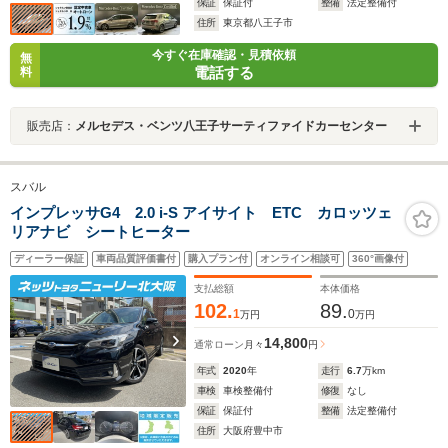
保証
保証付
整備
法定整備付
住所
東京都八王子市
今すぐ在庫確認・見積依頼
無
電話する
料
販売店：
メルセデス・ベンツ八王子サーティファイドカーセンター
スバル
インプレッサG4 2.0 i-S アイサイト ETC カロッツェ
リアナビ シートヒーター
ディーラー保証
車両品質評価書付
購入プラン付
オンライン相談可
360°画像付
支払総額
本体価格
102.
89.
1
0
万円
万円
14,800
通常ローン
月々
円
年式
2020
年
走行
6.7
万km
車検
車検整備付
修復
なし
保証
保証付
整備
法定整備付
住所
大阪府豊中市