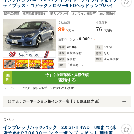
ティプラス・コアテクノロジー/LEDヘッドランプ/ハイビ
ームアシスト/後側方警戒/前席パワーシート/サイド・バッ
販売店保証
車両品質評価書付
購入プラン付
オンライン相談可
360°画像付
クカメラ/純正DIATONEビルトインナビ/ETC2.0/純正ドラ
レコ
支払総額
本体価格
89.
76.
9
3
万円
万円
9,900
通常ローン
月々
円
年式
2018
年
走行
9.3
万km
車検
車検整備付
修復
なし
保証
保証付
整備
法定整備付
住所
千葉県野田市
今すぐ在庫確認・見積依頼
無
電話する
料
カーセンサーアフター保証がAプランに付いています
販売店：
カーネーション柏インター店【ＪＵ適正販売店】
スバル
インプレッサハッチバック 2.0 ST-H 4WD 8/9ま で(来
店予 約)で 3 0 0 0 0 エ ン クーポ ンプ レゼ ント 禁煙車 新