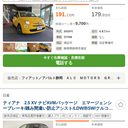
支払総額
本体価格
191.
179.
1
0
万円
万円
9,700
残価ローン
月々
円
年式
2020
年
走行
4.8
万km
車検
'27/08
修復
なし
保証
保証付
整備
法定整備付
住所
静岡県静岡市葵区
今すぐ在庫確認・見積依頼
電話する
販売店：
フィアット／アバルト静岡 ＡＬＣ ＭＯＴＯＲＳ ＧＲＯＵＰ
日産
ティアナ 2.5 XV ナビAVMパッケージ エマージェンシ
ーブレーキ/踏み間違い防止アシスト/LDW/BSW/クルコ
ン/HIDヘッド・Fフォグ/黒革シート/Pシート/シートエア
販売店保証
車両品質評価書付
購入プラン付
オンライン相談可
360°画像付
コン/Pオットマン/コネクトナビゲーション/アラウンドビ
ュー/フルセグTV/DVD/Bluetooth/ETC
支払総額
本体価格