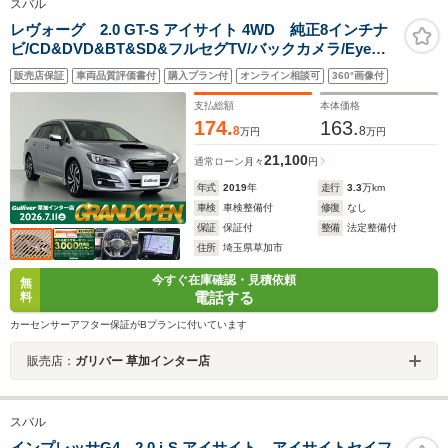
スバル
レヴォーグ 2.0 GT-S アイサイト 4WD 純正8インチナ
ビ/CD&DVD&BT&SD&フルセグTV/バックカメラ/Eye
Sight/プリクラッシュブレーキ/ツーリングアシスト/全車
販売店保証
車両品質評価書付
購入プラン付
オンライン相談可
360°画像付
速追従機能付クルーズコントロール/アクティブレーンキ
ープ/AT誤発進抑制制御
支払総額
本体価格
174.
163.
8
8
万円
万円
21,100
通常ローン
月々
円
年式
2019
年
走行
3.3
万km
車検
車検整備付
修復
なし
保証
保証付
整備
法定整備付
住所
埼玉県草加市
今すぐ在庫確認・見積依頼
無
電話する
料
カーセンサーアフター保証がBプランに付いています
販売店：
ガリバー 草加インター店
スバル
インプレッサG4 2.0 i-S アイサイト アイサイトセイフ