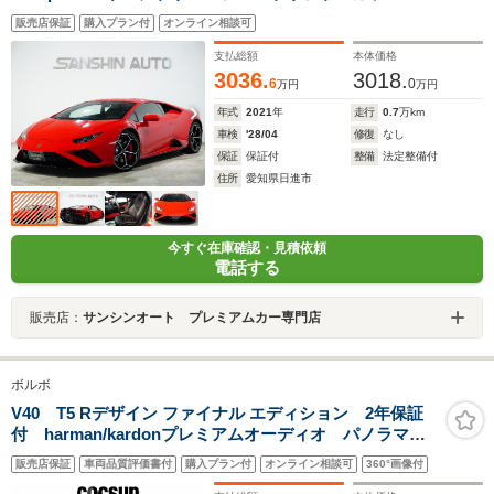
ジンフード ブランディングPKG レッドキャリパー
販売店保証
購入プラン付
オンライン相談可
バックカメラ 純正20インチAW
支払総額
本体価格
3036.
3018.
6
0
万円
万円
年式
2021
年
走行
0.7
万km
車検
'28/04
修復
なし
保証
保証付
整備
法定整備付
住所
愛知県日進市
今すぐ在庫確認・見積依頼
電話する
販売店：
サンシンオート プレミアムカー専門店
ボルボ
V40 T5 Rデザイン ファイナル エディション 2年保証
付 harman/kardonプレミアムオーディオ パノラマガ
ラスルーフ 18インチアルミホイール ナビゲーショ
販売店保証
車両品質評価書付
購入プラン付
オンライン相談可
360°画像付
ン リアビューカメラ オフブラック本革シート シー