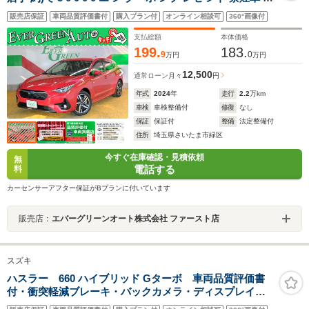
世代アイサイト 全周囲モニター 純正メモリナビ シートヒ
販売店保証
車両品質評価書付
購入プラン付
オンライン相談可
360°画像付
ーター ETC2.0 Bluetooth パワーシート 電動パーキング
アルミペダル LEDライト
支払総額
本体価格
199.
183.
9
0
万円
万円
12,500
通常ローン
月々
円
年式
2024
年
走行
2.2
万km
車検
車検整備付
修復
なし
保証
保証付
整備
法定整備付
住所
埼玉県さいたま市緑区
今すぐ在庫確認・見積依頼
無
電話する
料
カーセンサーアフター保証がBプランに付いています
販売店：
エバーグリーンオート株式会社 ファースト店
スズキ
ハスラー 660 ハイブリッド Gターボ 車両品質評価書
付・衝突軽減ブレーキ・バックカメラ・ディスプレイオ
ーディオ・アダクティブクルーズコントロール・