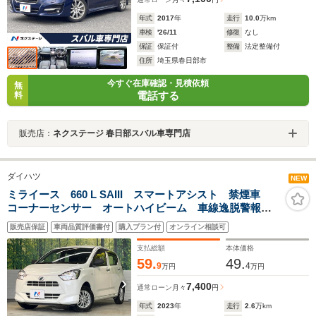
年式
2017
年
走行
10.0
万km
車検
'26/11
修復
なし
保証
保証付
整備
法定整備付
住所
埼玉県春日部市
今すぐ在庫確認・見積依頼
無
電話する
料
販売店：
ネクステージ 春日部スバル車専門店
ダイハツ
NEW
ミライース 660 L SAIII スマートアシスト 禁煙車
コーナーセンサー オートハイビーム 車線逸脱警報
オートライト CD再生
販売店保証
車両品質評価書付
購入プラン付
オンライン相談可
支払総額
本体価格
59.
49.
9
4
万円
万円
7,400
通常ローン
月々
円
年式
2023
年
走行
2.6
万km