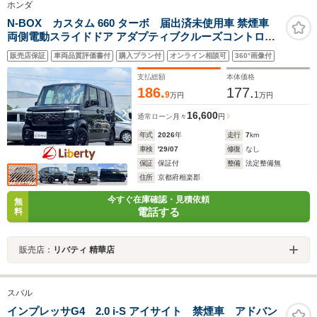
ホンダ
N-BOX カスタム 660 ターボ 届出済未使用車 禁煙車
両側電動スライドドア アダプティブクルーズコントロー
ル 衝突被害軽減ブレーキ LEDヘッドライト 純正アルミホ
販売店保証
車両品質評価書付
購入プラン付
オンライン相談可
360°画像付
イール 電動パーキングブレーキ オートブレーキホールド
シートヒーター
支払総額
本体価格
186.
177.
9
1
万円
万円
16,600
通常ローン
月々
円
年式
2026
年
走行
7
km
車検
'29/07
修復
なし
保証
保証付
整備
法定整備無
住所
京都府相楽郡
今すぐ在庫確認・見積依頼
無
電話する
料
販売店：
リバティ 精華店
スバル
インプレッサG4 2.0 i-S アイサイト 禁煙車 アドバン