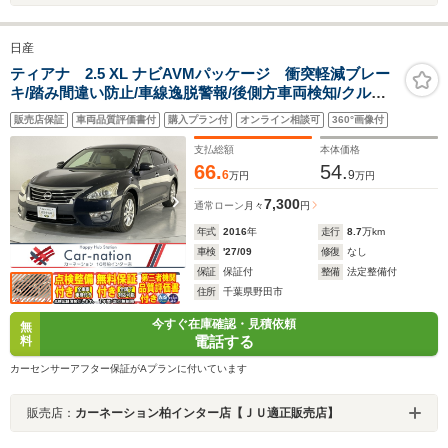
日産
ティアナ 2.5 XL ナビAVMパッケージ 衝突軽減ブレー
キ/踏み間違い防止/車線逸脱警報/後側方車両検知/クルー
ズコントロール/HIDヘッドランプ/前席パワーシート/助手
販売店保証
車両品質評価書付
購入プラン付
オンライン相談可
360°画像付
席パワーオットマン/アラウンドビュー/純正コネクトナビ/
ビルトインETC
支払総額
本体価格
66.
54.
6
9
万円
万円
7,300
通常ローン
月々
円
年式
2016
年
走行
8.7
万km
車検
'27/09
修復
なし
保証
保証付
整備
法定整備付
住所
千葉県野田市
今すぐ在庫確認・見積依頼
無
電話する
料
カーセンサーアフター保証がAプランに付いています
販売店：
カーネーション柏インター店【ＪＵ適正販売店】