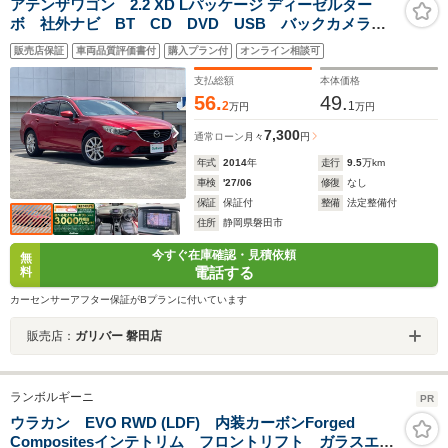
アテンザワゴン 2.2 XD Lパッケージ ディーゼルター
ボ 社外ナビ BT CD DVD USB バックカメラ
オートライト ETC シートヒーター シートメモリ
販売店保証
車両品質評価書付
購入プラン付
オンライン相談可
純正アルミホイール 純正フロアマット ドアバイザ
ー ラバーラゲッジマット プッシュスタート
支払総額
本体価格
56.
49.
2
1
万円
万円
7,300
通常ローン
月々
円
年式
2014
年
走行
9.5
万km
車検
'27/06
修復
なし
保証
保証付
整備
法定整備付
住所
静岡県磐田市
今すぐ在庫確認・見積依頼
無
電話する
料
カーセンサーアフター保証がBプランに付いています
販売店：
ガリバー 磐田店
ランボルギーニ
PR
ウラカン EVO RWD (LDF) 内装カーボンForged
Compositesインテトリム フロントリフト ガラスエン