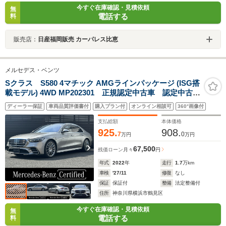
今すぐ在庫確認・見積依頼
無
電話する
料
販売店：
日産福岡販売 カーパレス比恵
メルセデス・ベンツ
Sクラス S580 4マチック AMGラインパッケージ (ISG搭
載モデル) 4WD MP202301 正規認定中古車 認定中古車
保証2年付き AMGラインパッケージ パノラミックス
ディーラー保証
車両品質評価書付
購入プラン付
オンライン相談可
360°画像付
ライディングルーフ ブルメスターサラウンドサウンド
システム ACC 360°カメラ オートトランク レーダ
支払総額
本体価格
ーセーフティ LED USB
925.
908.
7
0
万円
万円
67,500
残価ローン
月々
円
年式
2022
年
走行
1.7
万km
車検
'27/11
修復
なし
保証
保証付
整備
法定整備付
住所
神奈川県横浜市鶴見区
今すぐ在庫確認・見積依頼
無
電話する
料