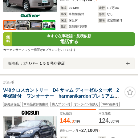
年式
2013
年
走行
1.9
万km
車検
車検整備付
修復
なし
保証
保証付
整備
法定整備付
住所
愛知県刈谷市
今すぐ在庫確認・見積依頼
無
電話する
料
カーセンサーアフター保証がBプランに付いています
販売店：
ガリバー １５５号刈谷店
ボルボ
V40クロスカントリー D4 サマム ディーゼルターボ 2
年保証付 ワンオーナー harman/kardonプレミアムオ
ーディオ ソフトベージュ本革シート パワーシート
販売店保証
車両品質評価書付
購入プラン付
オンライン相談可
360°画像付
シートヒーター モダンウッドパネル ドライブレコー
ダー ACC BLIS 禁煙車
支払総額
本体価格
144.
124.
3
8
万円
万円
27,100
通常ローン
月々
円