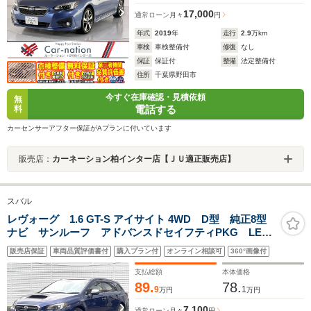
17,000
通常ローン
月々
円
年式
2019
年
走行
2.9
万km
車検
車検整備付
修復
なし
保証
保証付
整備
法定整備付
住所
千葉県野田市
今すぐ在庫確認・見積依頼
無
電話する
料
カーセンサーアフター保証がAプランに付いています
販売店：
カーネーション柏インター店【ＪＵ適正販売店】
スバル
レヴォーグ 1.6 GT-S アイサイト 4WD D型 純正8型
ナビ サンルーフ アドバンスドセイフティPKG LED
アクセサリーライナー スマートリアビューミラー
販売店保証
車両品質評価書付
購入プラン付
オンライン相談可
360°画像付
BILSTEINダンパー LEDヘッド 革巻きステアリング
スマートキー 禁煙車
支払総額
本体価格
89.
78.
9
1
万円
万円
7,100
通常ローン
月々
円