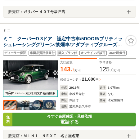
販売店：
ガリバー ４０７号坂戸店
ミニ
ミニ クーパーD 3ドア 認定中古車/5DOOR/ブリティッ
シュレーシンググリーン/禁煙車/アダプティブクルーズコ
ントロール/衝突軽減ブレーキ/純正ナビゲーション/純正バ
ディーラー保証
車両品質評価書付
購入プラン付
オンライン相談可
360°画像付
ックカメラ
支払総額
本体価格
143.
125.
3
0
万円
万円
21,600
残価ローン
月々
円
年式
2019
年
走行
3.0
万km
車検
車検整備付
修復
なし
保証
保証付
整備
法定整備付
住所
愛知県長久手市
今すぐ在庫確認・見積依頼
無
電話する
料
販売店：
ＭＩＮＩ ＮＥＸＴ 名古屋名東