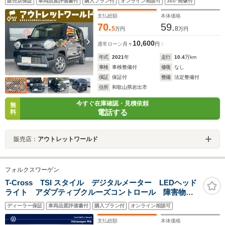
販売店保証
車両品質評価書付
購入プラン付
オンライン相談可
360°画像付
Bluetooth・運転席助手席シートヒーター・Aエアコン・
オートライト・クリアランスソナー
支払総額
本体価格
70.
59.
5
8
万円
万円
10,600
通常ローン
月々
円
年式
2021
年
走行
10.4
万km
車検
車検整備付
修復
なし
保証
保証付
整備
法定整備付
住所
和歌山県岩出市
今すぐ在庫確認・見積依頼
無
電話する
料
販売店：
アウトレットワールド
フォルクスワーゲン
T-Cross TSI スタイル デジタルメーター LEDヘッド
ライト アダプティブクルーズコントロール 障害物セ
ンサー 後方死角検知機能付 オートライト 純正アル
ディーラー保証
車両品質評価書付
購入プラン付
オンライン相談可
ミホイール Discover Proパッケージ
支払総額
本体価格