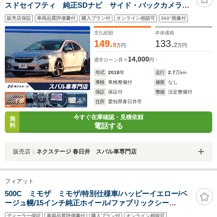
スドセイフティ 純正SDナビ サイド・バックカメラ
パワーシート コーナーセンサー LEDライナー スマ
販売店保証
車両品質評価書付
購入プラン付
オンライン相談可
360°画像付
ートキー LEDヘッド ETC 純正18インチアルミ
支払総額
本体価格
149.
133.
9
2
万円
万円
14,000
通常ローン
月々
円
年式
2018
年
走行
2.7
万km
車検
車検整備付
修復
なし
保証
保証付
整備
法定整備付
住所
愛知県春日井市
今すぐ在庫確認・見積依頼
無
電話する
料
販売店：
ネクステージ 春日井 スバル車専門店
フィアット
500C ミモザ ミモザ/特別仕様車/ハッピーイエロー/ベ
ージュ幌/15インチ純正ホイール/ファブリックシー
ト/ETC/純正AWあり
ディーラー保証
車両品質評価書付
購入プラン付
オンライン相談可