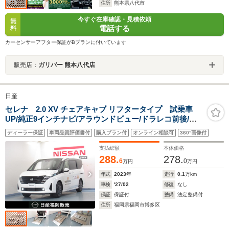
住所
熊本県八代市
今すぐ在庫確認・見積依頼
無
電話する
料
カーセンサーアフター保証がBプランに付いています
販売店：
ガリバー 熊本八代店
日産
セレナ 2.0 XV チェアキャブ リフタータイプ 試乗車
UP/純正9インチナビ/アラウンドビュー/ドラレコ前後/両
側オートスライドドア/プロパイロット/スマ-トルームミ
ディーラー保証
車両品質評価書付
購入プラン付
オンライン相談可
360°画像付
ラ-/ETC
支払総額
本体価格
288.
278.
6
0
万円
万円
年式
2023
年
走行
0.1
万km
車検
'27/02
修復
なし
保証
保証付
整備
法定整備付
住所
福岡県福岡市博多区