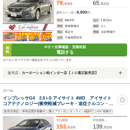
79.
65.
8
9
万円
万円
8,800
通常ローン
月々
円
年式
2017
年
走行
7.8
万km
車検
車検整備付
修復
なし
保証
保証付
整備
法定整備付
住所
千葉県野田市
今すぐ在庫確認・見積依頼
無
電話する
料
カーセンサーアフター保証がAプランに付いています
販売店：
カーネーション柏インター店【ＪＵ適正販売店】
スバル
インプレッサG4 2.0 i-S アイサイト 4WD アイサイト
コアテクノロジー(衝突軽減ブレーキ・追従クルコン・誤
発進抑制・アクティブレーンキープ)/LEDヘッドランプ/左
販売店保証
車両品質評価書付
購入プラン付
オンライン相談可
360°画像付
右独立AAC/前席パワーシート/カロッツェリアナビ/バッ
クカメラ/純正ドラレコ/ETC2.0
支払総額
本体価格
153.
139.
9
9
万円
万円