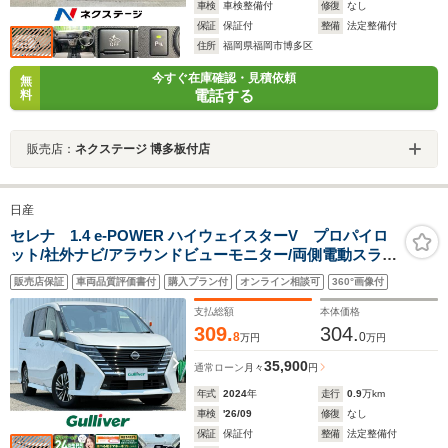
車検
車検整備付
修復
なし
保証
保証付
整備
法定整備付
住所
福岡県福岡市博多区
今すぐ在庫確認・見積依頼
無
電話する
料
販売店：
ネクステージ 博多板付店
日産
セレナ 1.4 e-POWER ハイウェイスターV プロパイロ
ット/社外ナビ/アラウンドビューモニター/両側電動スライ
ド/ハンズフリー開閉/追従クルーズコントロール/LEDオー
販売店保証
車両品質評価書付
購入プラン付
オンライン相談可
360°画像付
トライト/デジタルインナーミラー/ETC/16AW/禁煙車
支払総額
本体価格
309.
304.
8
0
万円
万円
35,900
通常ローン
月々
円
年式
2024
年
走行
0.9
万km
車検
'26/09
修復
なし
保証
保証付
整備
法定整備付