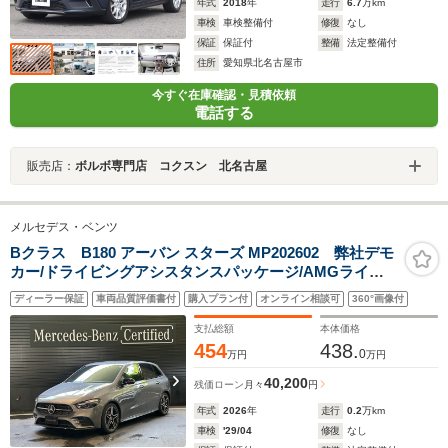
年式
2018
年
走行
6.7
万km
車検
車検整備付
修復
なし
保証
保証付
整備
法定整備付
住所
愛知県北名古屋市
今すぐ在庫確認・見積依頼
電話する
販売店：
ボルボ専門店 コクスン 北名古屋
メルセデス・ベンツ
Bクラス B180 アーバン スターズ MP202602 弊社デモ
カー/ドライビングアシスタンスパッケージ/AMGライン/
ナイトパッケージ/レザーARTICO・MICROCUTシート/ア
ディーラー保証
車両品質評価書付
購入プラン付
オンライン相談可
360°画像付
ドバンスドサウンドシステム/MBUX AR ナビゲーション/
フットトランクオープナー
支払総額
本体価格
454
438.
0
万円
万円
40,200
残価ローン
月々
円
年式
2026
年
走行
0.2
万km
車検
'29/04
修復
なし