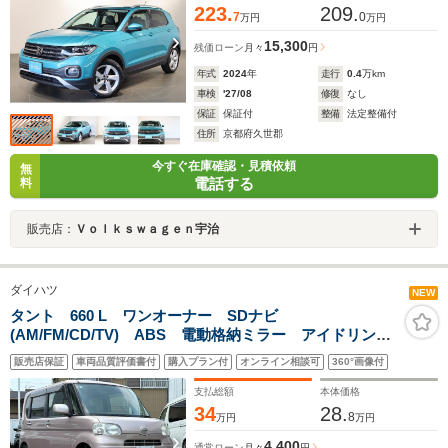
223.
209.
7
0
万円
万円
15,300
残価ローン
月々
円
年式
2024
年
走行
0.4
万km
車検
'27/08
修復
なし
保証
保証付
整備
法定整備付
住所
京都府久世郡
今すぐ在庫確認・見積依頼
無
電話する
料
販売店：
Ｖｏｌｋｓｗａｇｅｎ宇治
ダイハツ
NEW
タント 660 L ワンオーナー SDナビ
(AM/FM/CD/TV) ABS 電動格納ミラー アイドリング
ストップ キーレス スペアキー 取説 保証書
販売店保証
車両品質評価書付
購入プラン付
オンライン相談可
360°画像付
支払総額
本体価格
34
28.
8
万円
万円
4,400
通常ローン
月々
円