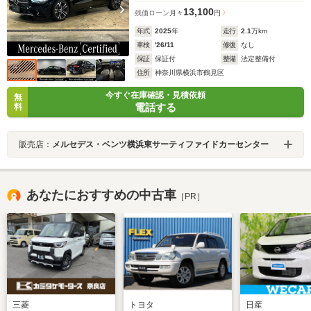
13,100
残価ローン
月々
円
年式
2025
年
走行
2.1
万km
車検
'26/11
修復
なし
保証
保証付
整備
法定整備付
住所
神奈川県横浜市鶴見区
今すぐ在庫確認・見積依頼
無
電話する
料
販売店：
メルセデス・ベンツ横浜東サーティファイドカーセンター
あなたにおすすめの中古車
［PR］
三菱
トヨタ
日産