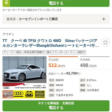
電話する
料
カーセンサーアフター保証がAプランに付いています
販売店：
カーセブンインポート三郷店
アウディ
TT クーペ 45 TFSI クワトロ 4WD Slineパッケージ/ア
ルカンターラレザー/Bang&Olufsen/シートヒーター/サイ
ドアシスト/マトリクスLEDヘッドライト/リヤカメラ/パド
ディーラー保証
車両品質評価書付
購入プラン付
オンライン相談可
ルシフト/クルーズコントロール/
支払総額
本体価格
512.
498.
9
0
万円
万円
43,700
残価ローン
月々
円
年式
2023
年
走行
2.5
万km
車検
'26/10
修復
なし
保証
保証付
整備
法定整備付
住所
千葉県木更津市
今すぐ在庫確認・見積依頼
電話する