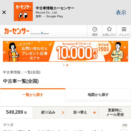
中古車情報カーセンサー
表示
Recruit Co., Ltd.
無料 － Google Play
履歴
お気に入り
メニュー
中古車情報：一覧(全国)
中古車一覧(全国)
一覧から探す
地図から探す
更新時に
549,289
絞り込み
並べ替え
台
メール受信
マツダ
PR