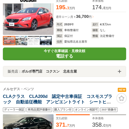
トヒーター パワーシート 禁煙
支払総額
本体価格
195.
174.
3
8
万円
万円
36,700
通常ローン
月々
円
年式
2020
年
走行
4.5
万km
車検
車検整備付
修復
なし
保証
保証付
整備
法定整備付
住所
愛知県北名古屋市
今すぐ在庫確認・見積依頼
電話する
販売店：
ボルボ専門店 コクスン 北名古屋
メルセデス・ベンツ
NEW
CLAクラス CLA200d 認定中古車保証 コスモスブラ
ック 自動追従機能 アンビエントライト シートヒー
ター 電動パワーシート 純正ドライブレコーダー ワ
ディーラー保証
車両品質評価書付
購入プラン付
オンライン相談可
360°画像付
イヤレスチャージャー MBUX ETC 純正ナビ バッ
クカメラ
支払総額
本体価格
371.
358.
7
0
万円
万円