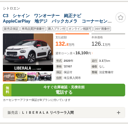
シトロエン
C3 シャイン ワンオーナー 純正ナビ
AppleCarPlay 地デジ バックカメラ コーナーセンサ
ー ドライブレコーダー HIDヘッドライト クルーズコ
販売店保証
車両品質評価書付
購入プラン付
オンライン相談可
360°画像付
ントロール 純正16インチアルミホイール ETC オー
トライト レーンキープA!!
支払総額
本体価格
132.
126.
8
1
万円
万円
16,100
通常ローン
月々
円
年式
2020
年
走行
3.3
万km
車検
'27/07
修復
なし
保証
保証付
整備
法定整備付
住所
埼玉県入間市
今すぐ在庫確認・見積依頼
無
電話する
料
カーセンサーアフター保証がBプランに付いています
販売店：
ＬＩＢＥＲＡＬＡ リベラーラ入間