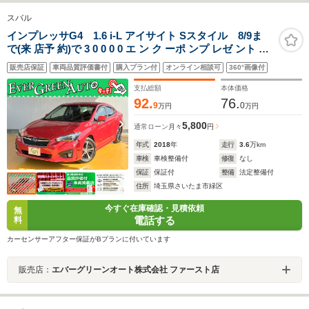
スバル
インプレッサG4 1.6 i-L アイサイト Sスタイル 8/9ま
で(来 店予 約)で 3 0 0 0 0 エ ン ク ーポ ンプ レゼ ント 禁
煙車 アイサイトVer3 純正SDナビ プッシュスタート サイ
販売店保証
車両品質評価書付
購入プラン付
オンライン相談可
360°画像付
ド/バックカメラ ブラインドスポットモニター パドルシフ
ト 電動パーキング
支払総額
本体価格
92.
76.
9
0
万円
万円
5,800
通常ローン
月々
円
年式
2018
年
走行
3.6
万km
車検
車検整備付
修復
なし
保証
保証付
整備
法定整備付
住所
埼玉県さいたま市緑区
今すぐ在庫確認・見積依頼
無
電話する
料
カーセンサーアフター保証がBプランに付いています
販売店：
エバーグリーンオート株式会社 ファースト店