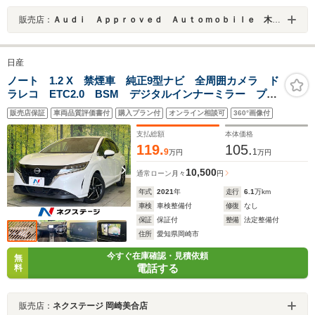
販売店：
Ａｕｄｉ Ａｐｐｒｏｖｅｄ Ａｕｔｏｍｏｂｉｌｅ 木更津
日産
ノート 1.2 X 禁煙車 純正9型ナビ 全周囲カメラ ド
ラレコ ETC2.0 BSM デジタルインナーミラー プロ
パイロット Bluetooth再生 純正16インチアルミ エマ
販売店保証
車両品質評価書付
購入プラン付
オンライン相談可
360°画像付
ージェンシーブレーキ コーナーセンサー
支払総額
本体価格
119.
105.
9
1
万円
万円
10,500
通常ローン
月々
円
年式
2021
年
走行
6.1
万km
車検
車検整備付
修復
なし
保証
保証付
整備
法定整備付
住所
愛知県岡崎市
今すぐ在庫確認・見積依頼
無
電話する
料
販売店：
ネクステージ 岡崎美合店