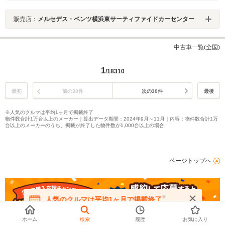
販売店：
メルセデス・ベンツ横浜東サーティファイドカーセンター
中古車一覧(全国)
1
/18310
最初
前の30件
次の30件
最後
※人気のクルマは平均1ヶ月で掲載終了
物件数合計1万台以上のメーカー｜算出データ期間：2024年9月～11月｜内容：物件数合計1万
台以上のメーカーのうち、掲載が終了した物件数が1,000台以上の場合
ページトップへ
※
人気のクルマは平均1ヶ月で掲載終了
在庫が無くなる前にお問い合わせください
ホーム
検索
履歴
お気に入り