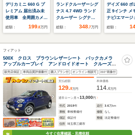
デリカミニ 660 G プ
ランドクルーザーシグ
デイズ 660 ボ
レミアム 届出済み未
ナス 4.7 4WD ランド
正 9インチ メ
使用車 全周囲カメ
クルーザー シグナ
ナビ/エマージ
ラ 両側電動スライド
ス/2UZ/V8エンジン搭
ーブレーキ/ア
199
348
1
総額：
.8
万円
総額：
.7
万円
総額：
ドア クリアランスソ
載/全国登録/中期モデ
ドビューモニタ
ナー オートクルーズ
ル/5速オートマ/パー
線逸脱防止支
コントロール 衝突被
ルホワイト/サンルー
ム/シート ハ
フィアット
害軽減システム オー
フ/ルーフレール/パワ
ー/ドライブレ
トライト LEDヘッド
ーシート/4本出しマフ
ー 前後/ヘッ
500X クロス ブラウンレザーシート バックカメラ
アップルカープレイ アンドロイドオート クルーズコ
ランプ スマートキ
ラー/純正マルチナビ/
LED
ントロール シートヒーター プッシュスタート ETC
ー アイドリングスト
新品 ジオランダー
販売店保証
車両品質評価書付
購入プラン付
オンライン相談可
360°画像付
ップ
MTタイヤ
支払総額
本体価格
129.
114.
8
6
万円
万円
13,000
通常ローン
月々
円
年式
2019
年
走行
3.6
万km
車検
車検整備付
修復
なし
保証
保証付
整備
法定整備付
住所
埼玉県三郷市
今すぐ在庫確認・見積依頼
無