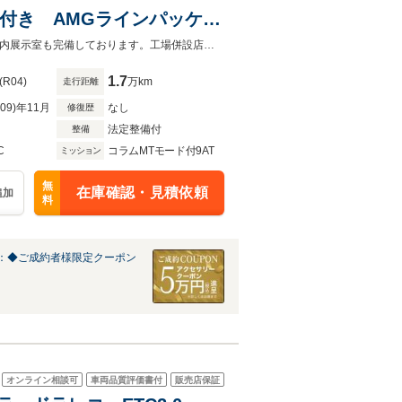
2年付き AMGラインパッケー
メスターサラウンドサウンド
オートローンは実質年率1.9%、お支払回数最大120回まで！屋根付き駐車場・屋内展示室も完備しております。工場併設店舗の為アフターフォローもお任せ下さい！
ンク レーダーセーフティ
1.7
(R04)
万km
走行距離
R09)年11月
なし
修復歴
法定整備付
整備
C
コラムMTモード付9AT
ミッション
無
在庫確認・見積依頼
追加
料
：◆ご成約者様限定クーポン
オンライン相談可
車両品質評価書付
販売店保証