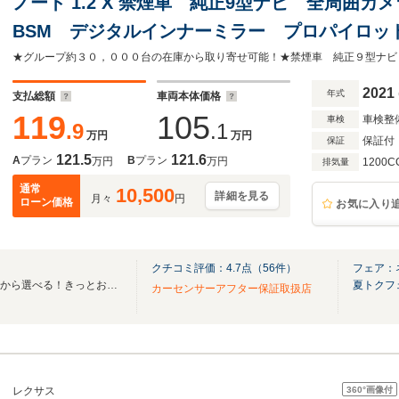
ノート 1.2 X 禁煙車 純正9型ナビ 全周囲カ
BSM デジタルインナーミラー プロパイロット B
インチアルミ エマージェンシーブレーキ コ
2021
年式
支払総額
車両本体価格
119
105
車検整
車検
.9
.1
万円
万円
保証付
保証
121.5
121.6
A
プラン
B
プラン
万円
万円
1200C
排気量
通常
10,500
詳細を見る
月々
円
ローン価格
お気に入り
クチコミ評価：
4.7
点（
56
件）
フェア：
全国ネクステージ在庫30000台から選べる！きっとお気に入りの愛車が見つかります！
夏トクフ
カーセンサーアフター保証取扱店
360°
画像付
レクサス