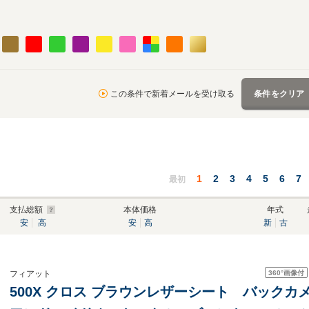
この条件で新着メールを受け取る
条件をクリア
1
2
3
4
5
6
7
最初
支払総額
本体価格
年式
安
高
安
高
新
古
360°
画像付
フィアット
500X クロス ブラウンレザーシート バック