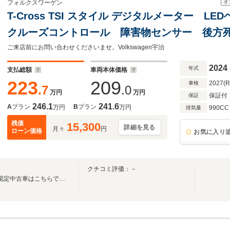
オ
フォルクスワーゲン
T-Cross TSI スタイル デジタルメーター 
クルーズコントロール 障害物センサー 後方
ト 純正アルミホイール Discover Proパッ
ご来店前にお問い合わせくださいませ。Volkswagen宇治
2024
年式
支払総額
車両本体価格
223
209
2027(
車検
.7
.0
万円
万円
保証付
保証
246.1
241.6
A
プラン
B
プラン
万円
万円
990CC
排気量
残価
15,300
詳細を見る
月々
円
ローン価格
お気に入り
クチコミ評価：－
Volkswagen正規ディーラーの認定中古車はこちらです！