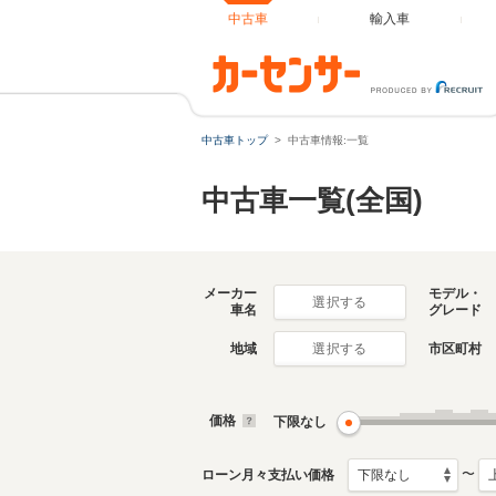
中古車
輸入車
中古車トップ
中古車情報:一覧
中古車一覧(全国)
メーカー
モデル・
選択する
車名
グレード
地域
市区町村
選択する
価格
下限なし
〜
ローン月々支払い価格