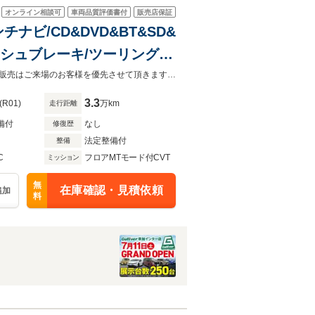
オンライン相談可
車両品質評価書付
販売店保証
ンチナビ/CD&DVD&BT&SD&
クラッシュブレーキ/ツーリングア
アクティブレーンキープ/AT
☆7/11ガリバー草加インター店グランドオープン！ご来店お待ちしています！◆販売はご来場のお客様を優先させて頂きます。◆あらかじめご確認下さい※販売は一般のお客様に限ります。
3.3
(R01)
万km
走行距離
備付
なし
修復歴
法定整備付
整備
C
フロアMTモード付CVT
ミッション
無
在庫確認・見積依頼
追加
料