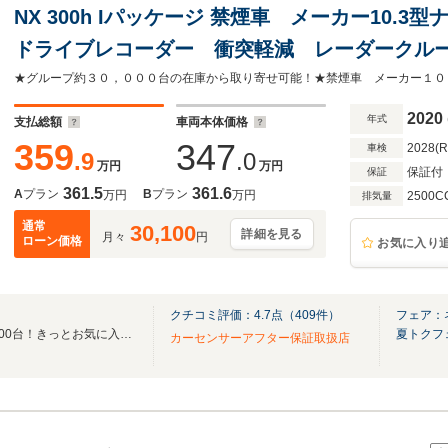
NX 300h Iパッケージ 禁煙車 メーカー10.
ドライブレコーダー 衝突軽減 レーダークルー
ドライト シートヒーター パワーバックドア
2020
年式
支払総額
車両本体価格
359
347
2028(
車検
.9
.0
万円
万円
保証付
保証
361.5
361.6
A
プラン
B
プラン
万円
万円
2500C
排気量
通常
30,100
詳細を見る
月々
円
ローン価格
お気に入り
クチコミ評価：
4.7
点（
409
件）
フェア：
「全国ネクステージ総在庫30000台！きっとお気に入りの愛車が見つかります！」
夏トクフ
カーセンサーアフター保証取扱店