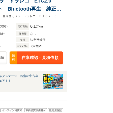
メラ ドラレコ ETC2.0
luetooth再生 純正16
ーナーセンサー
★グループ約３０，０００台の在庫から取り寄せ可能！★禁煙車 純正９型ナビ 全周囲カメラ ドラレコ ＥＴＣ２．０ ＢＳＭ デジタルインナーミラー
6.1
(R03)
万km
走行距離
備付
なし
修復歴
法定整備付
整備
C
その他AT
ミッション
無
在庫確認・見積依頼
追加
料
ネクステージ お盆の中古車
ェア！！
オンライン相談可
車両品質評価書付
販売店保証