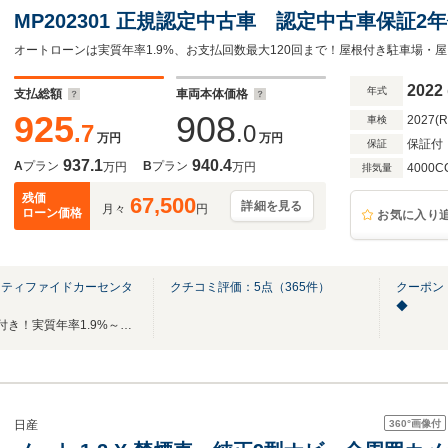
MP202301 正規認定中古車 認定中古車保証
ジ パノラミックスライディングルーフ ブル
システム ACC 360°カメラ オートトラ
2022
年式
支払総額
車両本体価格
LED USB
925
908
2027(
車検
.7
.0
万円
万円
保証付
保証
937.1
940.4
A
プラン
B
プラン
万円
万円
4000C
排気量
残価
67,500
詳細を見る
月々
円
ローン価格
お気に入り
ーティファイドカーセンタ
クチコミ評価：
5
点（
365
件）
クーポン
◆
全国ご納車可能！最低2年保証付き！実質年率1.9%～（ローン）ご案内可能でございます!
360°
画像付
日産