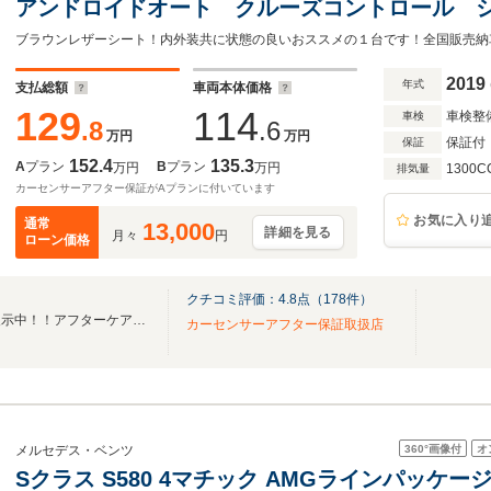
アンドロイドオート クルーズコントロール 
タート ETC
2019
年式
支払総額
車両本体価格
129
114
車検整
車検
.8
.6
万円
万円
保証付
保証
152.4
135.3
A
プラン
B
プラン
万円
万円
1300C
排気量
カーセンサーアフター保証がAプランに付いています
お気に入り
通常
13,000
詳細を見る
月々
円
ローン価格
クチコミ評価：
4.8
点（
178
件）
厳選したユーザー買取車両を展示中！！アフターケアもお任せください！
カーセンサーアフター保証取扱店
360°
画像付
オ
メルセデス・ベンツ
Sクラス S580 4マチック AMGラインパッケージ 