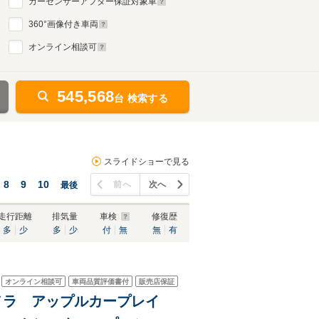
カーセンサーアフター保証対象車
360
°画像付き車両
オンライン相談可
545,568
台 検索する
スライドショーで見る
8
9
10
前へ
次へ
最後
走行距離
排気量
車検
修復歴
多
少
多
少
付
無
無
有
オンライン相談可
車両品質評価書付
販売店保証
カメラ アップルカープレイ