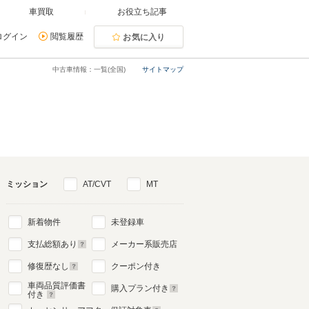
車買取
お役立ち記事
ログイン
閲覧履歴
お気に入り
中古車情報：一覧(全国)
サイトマップ
ミッション
AT/CVT
MT
新着物件
未登録車
支払総額あり
メーカー系販売店
修復歴なし
クーポン付き
車両品質評価書
購入プラン付き
付き