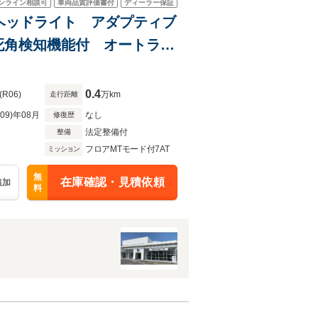
ンライン相談可
車両品質評価書付
ディーラー保証
LEDヘッドライト アダプティブ
死角検知機能付 オートライ
ケージ
0.4
(R06)
万km
走行距離
R09)年08月
なし
修復歴
法定整備付
整備
フロアMTモード付7AT
ミッション
無
在庫確認・見積依頼
追加
料