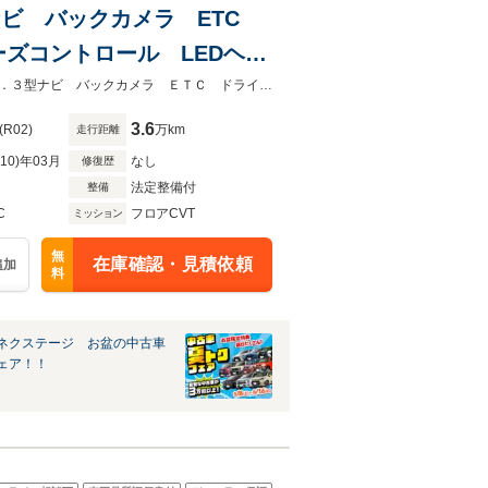
3型ナビ バックカメラ ETC
ズコントロール LEDヘッ
★グループ約３０，０００台の在庫から取り寄せ可能！★禁煙車 メーカー１０．３型ナビ バックカメラ ＥＴＣ ドライブレコーダー 衝突軽減
3.6
(R02)
万km
走行距離
R10)年03月
なし
修復歴
法定整備付
整備
C
フロアCVT
ミッション
無
在庫確認・見積依頼
追加
料
ネクステージ お盆の中古車
ェア！！