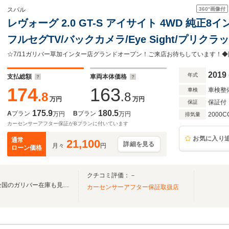
360°
画像付
スバル
レヴォーグ 2.0 GT-S アイサイト 4WD 純正8イ
フルセグTV/バックカメラ/Eye Sight/プリ
シスト/全車速追従機能付クルーズコントロール/
誤発進抑制制御
2019
年式
支払総額
車両本体価格
174
163
車検整
車検
.8
.8
万円
万円
保証付
保証
175.9
180.5
A
プラン
B
プラン
万円
万円
2000C
排気量
カーセンサーアフター保証がBプランに付いています
お気に入り
通常
21,100
詳細を見る
月々
円
ローン価格
クチコミ評価：－
無料電話は24時間ご案内！！全国のガリバー在庫も見たい方は一括照会が可能です！
カーセンサーアフター保証取扱店