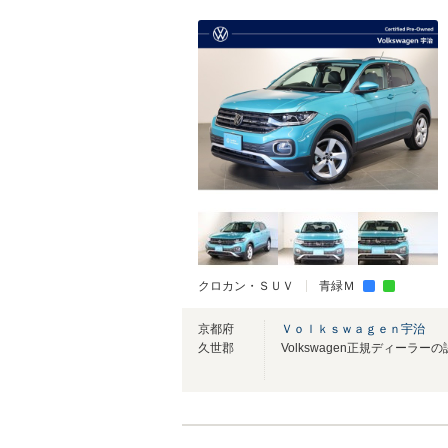
クロカン・ＳＵＶ
青緑Ｍ
京都府
Ｖｏｌｋｓｗａｇｅｎ宇治
久世郡