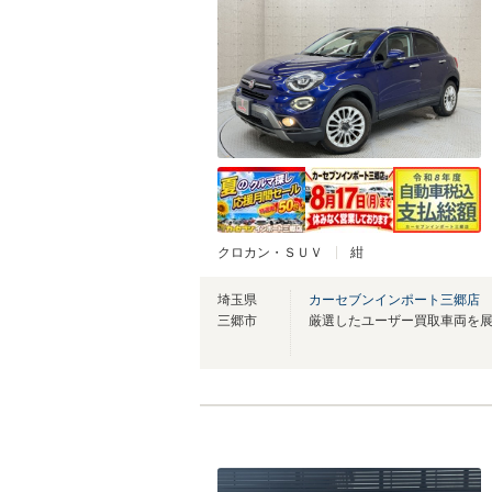
クロカン・ＳＵＶ
紺
埼玉県
カーセブンインポート三郷店
三郷市