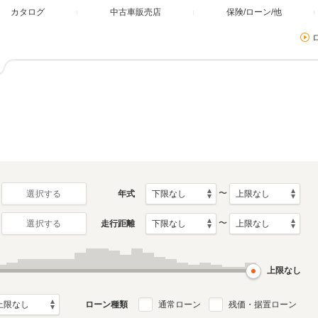
カタログ
中古車販売店
保険/ローン/他
〜
年式
選択する
〜
走行距離
選択する
上限なし
ローン種類
通常ローン
残価・据置ローン