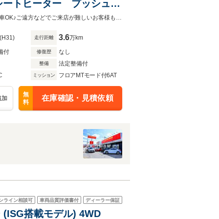
シートヒーター プッシュス
ブラウンレザーシート！内外装共に状態の良いおススメの１台です！全国販売納車OK♪ご遠方などでご来店が難しいお客様もお気軽にご相談下さい！詳しくは0120-62-1031まで！
3.6
(H31)
万km
走行距離
備付
なし
修復歴
法定整備付
整備
C
フロアMTモード付6AT
ミッション
無
在庫確認・見積依頼
追加
料
ンライン相談可
車両品質評価書付
ディーラー保証
(ISG搭載モデル) 4WD