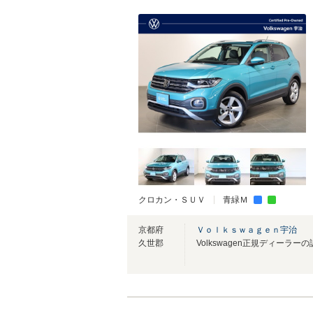
クロカン・ＳＵＶ
青緑Ｍ
京都府
Ｖｏｌｋｓｗａｇｅｎ宇治
久世郡