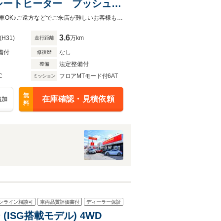
シートヒーター プッシュス
ブラウンレザーシート！内外装共に状態の良いおススメの１台です！全国販売納車OK♪ご遠方などでご来店が難しいお客様もお気軽にご相談下さい！詳しくは0120-62-1031まで！
3.6
(H31)
万km
走行距離
備付
なし
修復歴
法定整備付
整備
C
フロアMTモード付6AT
ミッション
無
在庫確認・見積依頼
追加
料
ンライン相談可
車両品質評価書付
ディーラー保証
(ISG搭載モデル) 4WD