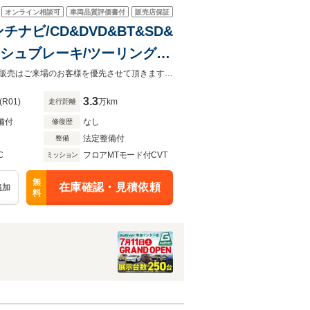
オンライン相談可
車両品質評価書付
販売店保証
ンチナビ/CD&DVD&BT&SD&
クラッシュブレーキ/ツーリングア
アクティブレーンキープ/AT
☆7/11ガリバー草加インター店グランドオープン！ご来店お待ちしています！◆販売はご来場のお客様を優先させて頂きます。◆あらかじめご確認下さい※販売は一般のお客様に限ります。
3.3
(R01)
万km
走行距離
備付
なし
修復歴
法定整備付
整備
C
フロアMTモード付CVT
ミッション
無
在庫確認・見積依頼
追加
料