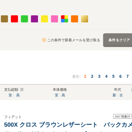
この条件で新着メールを受け取る
条件をクリア
1
2
3
4
5
6
7
最初
支払総額
本体価格
年式
安
高
安
高
新
古
360°
画像付
フィアット
500X クロス ブラウンレザーシート バック