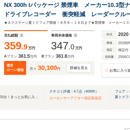
NX 300h Iパッケージ 禁煙車 メーカー10.
ドライブレコーダー 衝突軽減 レーダークルー
ドライト シートヒーター パワーバックドア
2020
年式
支払総額
車両本体価格
359
347
2028(
車検
.9
.0
万円
万円
保証付
保証
361.5
361.6
A
プラン
B
プラン
万円
万円
2500C
排気量
通常
30,100
詳細を見る
月々
円
ローン価格
お気に入り
クチコミ評価：
4.7
点（
409
件）
フェア：
「全国ネクステージ総在庫30000台！きっとお気に入りの愛車が見つかります！」
夏トクフ
カーセンサーアフター保証取扱店