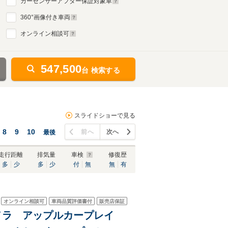
カーセンサーアフター保証対象車
360
°画像付き車両
オンライン相談可
547,500
台 検索する
スライドショーで見る
8
9
10
前へ
次へ
最後
走行距離
排気量
車検
修復歴
多
少
多
少
付
無
無
有
オンライン相談可
車両品質評価書付
販売店保証
カメラ アップルカープレイ