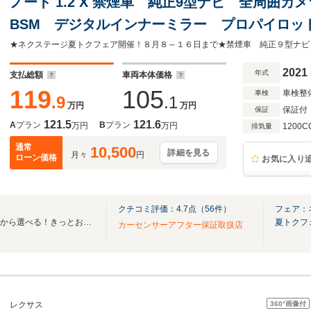
ノート 1.2 X 禁煙車 純正9型ナビ 全周囲カ
BSM デジタルインナーミラー プロパイロット B
インチアルミ エマージェンシーブレーキ コ
2021
年式
支払総額
車両本体価格
119
105
車検整
車検
.9
.1
万円
万円
保証付
保証
121.5
121.6
A
プラン
B
プラン
万円
万円
1200C
排気量
通常
10,500
詳細を見る
月々
円
ローン価格
お気に入り
クチコミ評価：
4.7
点（
56
件）
フェア：
全国ネクステージ在庫30000台から選べる！きっとお気に入りの愛車が見つかります！
夏トクフ
カーセンサーアフター保証取扱店
360°
画像付
レクサス