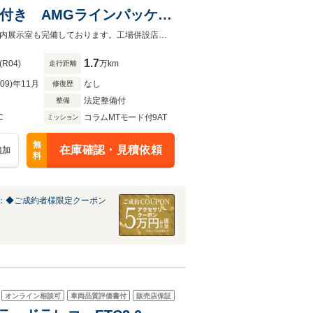
2年付き AMGラインパッケー
メスターサラウンドサウンド
オートローンは実質年率1.9%、お支払回数最大120回まで！屋根付き駐車場・屋内展示室も完備しております。工場併設店舗の為アフターフォローもお任せ下さい！
ンク レーダーセーフティ
1.7
(R04)
万km
走行距離
R09)年11月
なし
修復歴
法定整備付
整備
C
コラムMTモード付9AT
ミッション
無
在庫確認・見積依頼
追加
料
：◆ご成約者様限定クーポン
オンライン相談可
車両品質評価書付
販売店保証