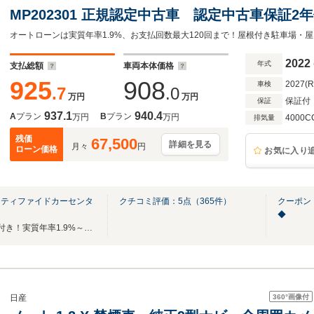
MP202301 正規認定中古車 認定中古車保証
ジ パノラミックスライディングルーフ ブル
システム ACC 360°カメラ オートトラ
2022
年式
支払総額
車両本体価格
LED USB
925
908
2027(
車検
.7
.0
万円
万円
保証付
保証
937.1
940.4
A
プラン
B
プラン
万円
万円
4000C
排気量
残価
67,500
詳細を見る
月々
円
ローン価格
お気に入り
ーティファイドカーセンタ
クチコミ評価：
5
点（
365
件）
クーポン
◆
全国ご納車可能！最低2年保証付き！実質年率1.9%～（ローン）ご案内可能でございます!
360°
画像付
日産