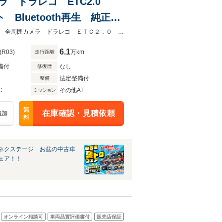
メラ ドラレコ ETC2.0
luetooth再生 純正16
ーナーセンサー
★ネクステージ夏トクフェア開催！８月８～１６日まで★禁煙車 純正９型ナビ 全周囲カメラ ドラレコ ＥＴＣ２．０ ＢＳＭ デジタルインナーミラー
6.1
(R03)
万km
走行距離
備付
なし
修復歴
法定整備付
整備
C
その他AT
ミッション
無
在庫確認・見積依頼
追加
料
ネクステージ お盆の中古車
ェア！！
オンライン相談可
車両品質評価書付
販売店保証