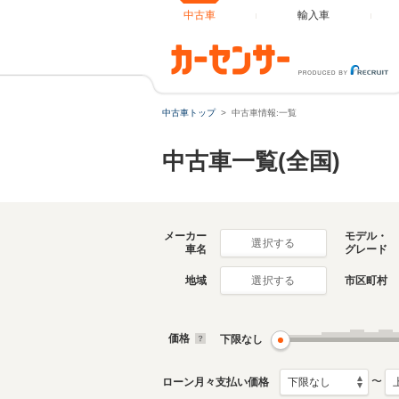
中古車
輸入車
中古車トップ
中古車情報:一覧
中古車一覧(全国)
メーカー
モデル・
選択する
車名
グレード
地域
市区町村
選択する
価格
下限なし
〜
ローン月々支払い価格