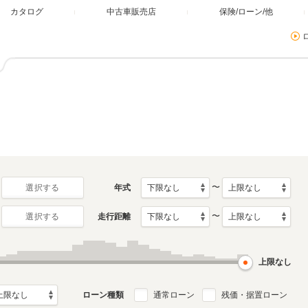
カタログ
中古車販売店
保険/ローン/他
〜
年式
選択する
〜
走行距離
選択する
上限なし
ローン種類
通常ローン
残価・据置ローン