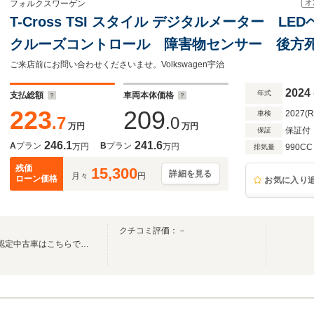
オ
フォルクスワーゲン
T-Cross TSI スタイル デジタルメーター 
クルーズコントロール 障害物センサー 後方
ト 純正アルミホイール Discover Proパッ
ご来店前にお問い合わせくださいませ。Volkswagen宇治
2024
年式
支払総額
車両本体価格
223
209
2027(
車検
.7
.0
万円
万円
保証付
保証
246.1
241.6
A
プラン
B
プラン
万円
万円
990CC
排気量
残価
15,300
詳細を見る
月々
円
ローン価格
お気に入り
クチコミ評価：－
Volkswagen正規ディーラーの認定中古車はこちらです！