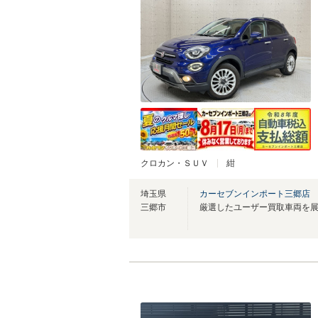
クロカン・ＳＵＶ
紺
埼玉県
カーセブンインポート三郷店
三郷市