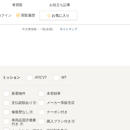
車買取
お役立ち記事
ログイン
閲覧履歴
お気に入り
中古車情報：一覧(全国)
サイトマップ
ミッション
AT/CVT
MT
新着物件
未登録車
支払総額あり
メーカー系販売店
修復歴なし
クーポン付き
車両品質評価書
購入プラン付き
付き