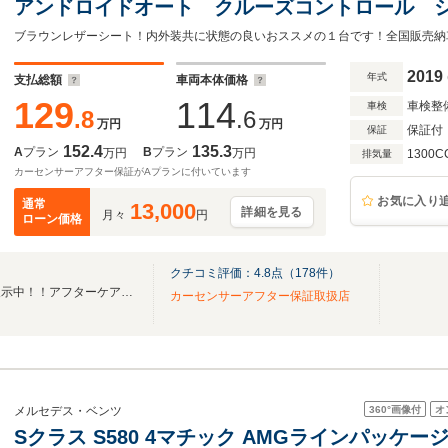
アンドロイドオート クルーズコントロール 
タート ETC
2019
年式
支払総額
車両本体価格
129
114
車検整
車検
.8
.6
万円
万円
保証付
保証
152.4
135.3
A
プラン
B
プラン
万円
万円
1300C
排気量
カーセンサーアフター保証がAプランに付いています
お気に入り
通常
13,000
詳細を見る
月々
円
ローン価格
クチコミ評価：
4.8
点（
178
件）
厳選したユーザー買取車両を展示中！！アフターケアもお任せください！
カーセンサーアフター保証取扱店
360°
画像付
オ
メルセデス・ベンツ
Sクラス S580 4マチック AMGラインパッケージ 