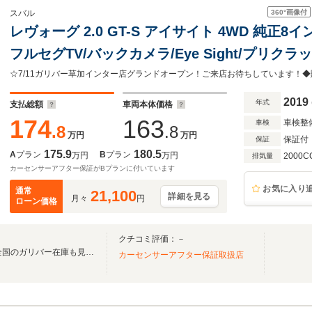
360°
画像付
スバル
レヴォーグ 2.0 GT-S アイサイト 4WD 純正8イ
フルセグTV/バックカメラ/Eye Sight/プリ
シスト/全車速追従機能付クルーズコントロール/
誤発進抑制制御
2019
年式
支払総額
車両本体価格
174
163
車検整
車検
.8
.8
万円
万円
保証付
保証
175.9
180.5
A
プラン
B
プラン
万円
万円
2000C
排気量
カーセンサーアフター保証がBプランに付いています
お気に入り
通常
21,100
詳細を見る
月々
円
ローン価格
クチコミ評価：－
無料電話は24時間ご案内！！全国のガリバー在庫も見たい方は一括照会が可能です！
カーセンサーアフター保証取扱店