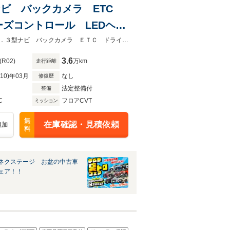
3型ナビ バックカメラ ETC
ズコントロール LEDヘッ
★ネクステージ夏トクフェア開催！８月８～１６日まで★禁煙車 メーカー１０．３型ナビ バックカメラ ＥＴＣ ドライブレコーダー 衝突軽減
3.6
(R02)
万km
走行距離
R10)年03月
なし
修復歴
法定整備付
整備
C
フロアCVT
ミッション
無
在庫確認・見積依頼
追加
料
ネクステージ お盆の中古車
ェア！！