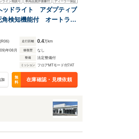
ンライン相談可
車両品質評価書付
ディーラー保証
LEDヘッドライト アダプティブ
死角検知機能付 オートライ
ケージ
0.4
(R06)
万km
走行距離
R09)年08月
なし
修復歴
法定整備付
整備
フロアMTモード付7AT
ミッション
無
在庫確認・見積依頼
追加
料