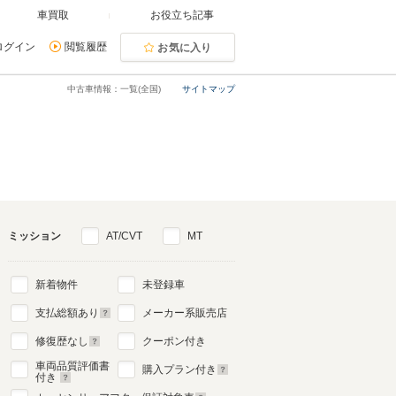
車買取
お役立ち記事
ログイン
閲覧履歴
お気に入り
中古車情報：一覧(全国)
サイトマップ
ミッション
AT/CVT
MT
新着物件
未登録車
支払総額あり
メーカー系販売店
修復歴なし
クーポン付き
車両品質評価書
購入プラン付き
付き