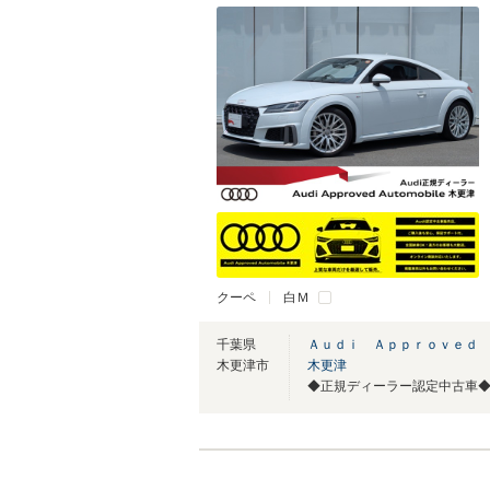
クーペ
白Ｍ
千葉県
Ａｕｄｉ Ａｐｐｒｏｖｅｄ
木更津市
木更津
◆正規ディーラー認定中古車