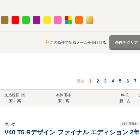
この条件で新着メールを受け取る
条件をクリア
1
2
3
4
5
6
7
最初
支払総額
本体価格
年式
安
高
安
高
新
古
360°
画像付
ボルボ
V40 T5 Rデザイン ファイナル エディション 2年保