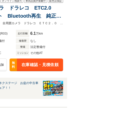
オンライン相談可
車両品質評価書付
販売店保証
メラ ドラレコ ETC2.0
luetooth再生 純正16
ーナーセンサー
★ネクステージ夏トクフェア開催！８月８～１６日まで★禁煙車 純正９型ナビ 全周囲カメラ ドラレコ ＥＴＣ２．０ ＢＳＭ デジタルインナーミラー
6.1
(R03)
万km
走行距離
備付
なし
修復歴
法定整備付
整備
C
その他AT
ミッション
無
在庫確認・見積依頼
追加
料
ネクステージ お盆の中古車
ェア！！