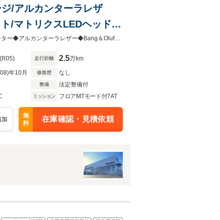
パッケージ/アルカンターラレザ
シスト/マトリクスLEDヘッドラ
ール/
Slineパッケージ◆コンフォートパッケージ◆クルーズコントロール◆シートヒーター◆アルカンターラレザー◆Bang＆Olufsen◆サイドアシスト◆マトリクスLEDヘッドライト◆
2.5
(R05)
万km
走行距離
R08)年10月
なし
修復歴
法定整備付
整備
C
フロアMTモード付7AT
ミッション
無
在庫確認・見積依頼
追加
料