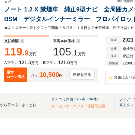
360°
画像付
日産
ノート 1.2 X 禁煙車 純正9型ナビ 全周囲カ
BSM デジタルインナーミラー プロパイロット B
インチアルミ エマージェンシーブレーキ コ
2021
年式
支払総額
車両本体価格
119
105
車検整
車検
.9
.1
万円
万円
保証付
保証
121.5
121.6
A
プラン
B
プラン
万円
万円
1200C
排気量
通常
10,500
詳細を見る
月々
円
ローン価格
お気に入り
クチコミ評価：
4.7
点（
56
件）
フェア：
全国ネクステージ在庫30000台から選べる！きっとお気に入りの愛車が見つかります！
夏トクフ
カーセンサーアフター保証取扱店