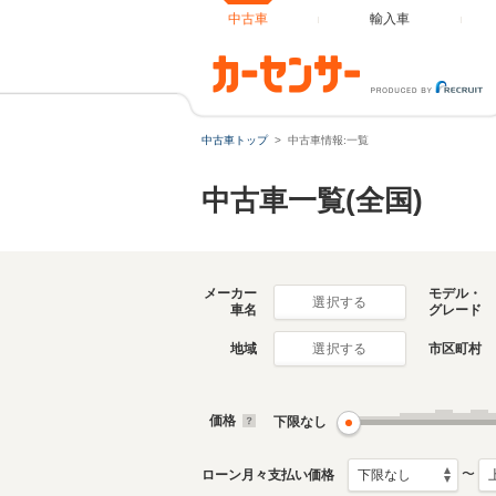
中古車
輸入車
中古車トップ
中古車情報:一覧
中古車一覧(全国)
メーカー
モデル・
選択する
車名
グレード
地域
市区町村
選択する
価格
下限なし
〜
ローン月々支払い価格