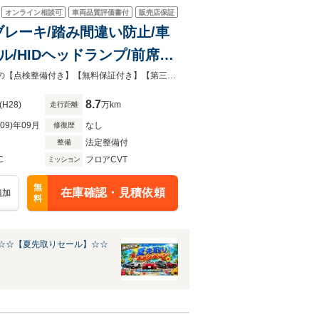
オンライン相談可
車両品質評価書付
販売店保証
減ブレーキ/踏み間違い防止/車
/HIDヘッドランプ/前席パ
ビュー/純正コネクトナビ/ビ
自社認証工場併設！国道16号沿い、柏インターから3分とアクセスも良好◎安心の【点検整備付き】【無料保証付き】【第三者機関品質評価書付き】！表示総額で乗り出し出来ます！！
8.7
(H28)
万km
走行距離
R09)年09月
なし
修復歴
法定整備付
整備
C
フロアCVT
ミッション
無
在庫確認・見積依頼
追加
料
☆☆【夏先取りセール】☆☆