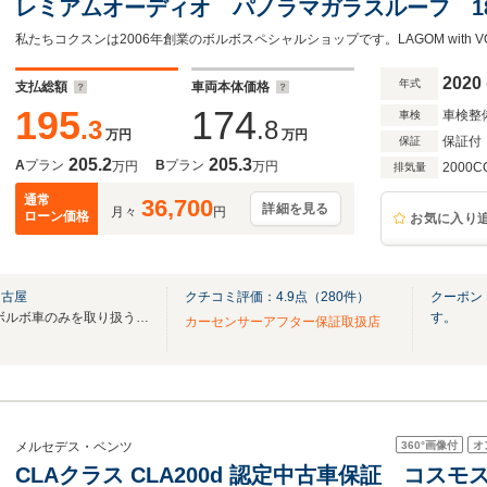
レミアムオーディオ パノラマガラスルーフ 1
ビゲーション リアビューカメラ オフブラッ
私たちコクスンは2006年創業のボルボスペシャルショップです。LAGOM with 
ー パワーシート 禁煙
2020
年式
支払総額
車両本体価格
195
174
車検整
車検
.3
.8
万円
万円
保証付
保証
205.2
205.3
A
プラン
B
プラン
万円
万円
2000C
排気量
通常
36,700
詳細を見る
月々
円
ローン価格
お気に入り
名古屋
クチコミ評価：
4.9
点（
280
件）
クーポン
当社コクスンは2006年創業のボルボ車のみを取り扱う専門店です。
す。
カーセンサーアフター保証取扱店
360°
画像付
オ
メルセデス・ベンツ
CLAクラス CLA200d 認定中古車保証 コ