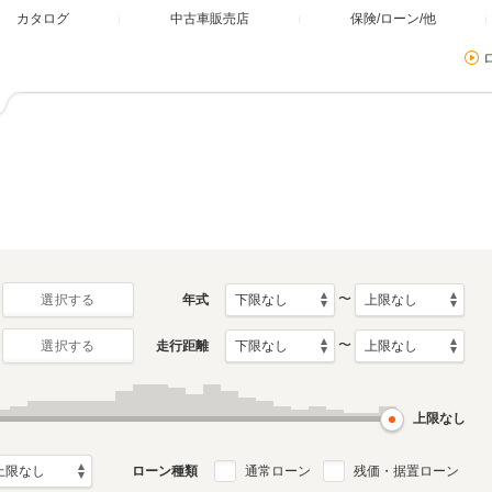
カタログ
中古車販売店
保険/ローン/他
〜
年式
選択する
〜
走行距離
選択する
上限なし
ローン種類
通常ローン
残価・据置ローン