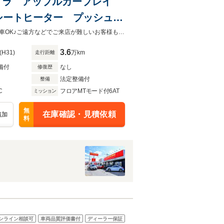
カメラ アップルカープレイ
シートヒーター プッシュス
ブラウンレザーシート！内外装共に状態の良いおススメの１台です！全国販売納車OK♪ご遠方などでご来店が難しいお客様もお気軽にご相談下さい！詳しくは0120-62-1031まで！
3.6
(H31)
万km
走行距離
備付
なし
修復歴
法定整備付
整備
C
フロアMTモード付6AT
ミッション
無
在庫確認・見積依頼
追加
料
ンライン相談可
車両品質評価書付
ディーラー保証