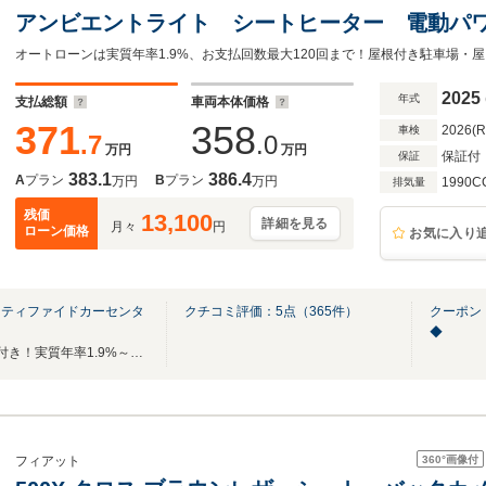
アンビエントライト シートヒーター 電動パ
コーダー ワイヤレスチャージャー MBUX E
ラ
2025
年式
支払総額
車両本体価格
371
358
2026(
車検
.7
.0
万円
万円
保証付
保証
383.1
386.4
A
プラン
B
プラン
万円
万円
1990C
排気量
残価
13,100
詳細を見る
月々
円
ローン価格
お気に入り
ーティファイドカーセンタ
クチコミ評価：
5
点（
365
件）
クーポン
◆
全国ご納車可能！最低2年保証付き！実質年率1.9%～（ローン）ご案内可能でございます!
360°
画像付
フィアット