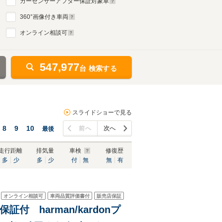
カーセンサーアフター保証対象車
360
°画像付き車両
オンライン相談可
547,977
台 検索する
スライドショーで見る
8
9
10
前へ
次へ
最後
走行距離
排気量
車検
修復歴
多
少
多
少
付
無
無
有
オンライン相談可
車両品質評価書付
販売店保証
証付 harman/kardonプ