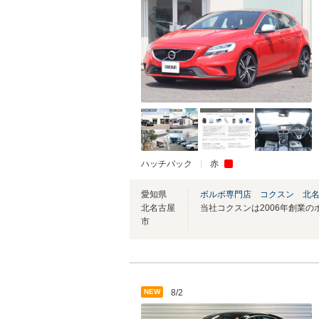
ハッチバック
赤
愛知県
ボルボ専門店 コクスン 北
北名古屋
市
NEW
8/2