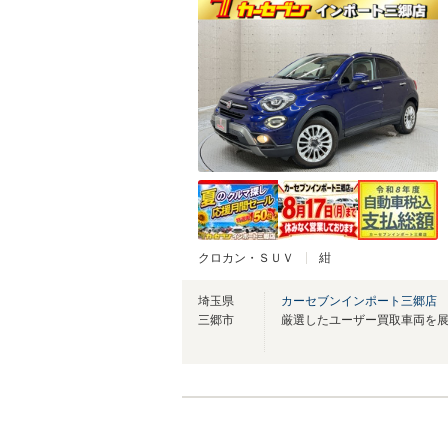
クロカン・ＳＵＶ
紺
埼玉県
カーセブンインポート三郷店
三郷市