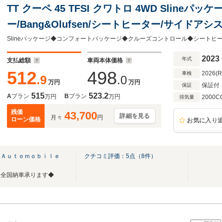
TT クーペ 45 TFSI クワトロ 4WD Sline
ー/Bang&Olufsen/シートヒーター/サイドア
イト/リヤカメラ/パドルシフト/クルーズコントロ
2023
年式
支払総額
車両本体価格
512
498
2026(
車検
.9
.0
万円
万円
保証付
保証
515
523.2
A
プラン
B
プラン
万円
万円
2000C
排気量
残価
43,700
詳細を見る
月々
円
ローン価格
お気に入り
 Ａｕｔｏｍｏｂｉｌｅ
クチコミ評価：
5
点（
8
件）
◆全国納車承ります◆