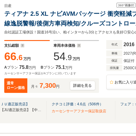
360°
画像付
日産
ティアナ 2.5 XL ナビAVMパッケージ 衝突軽
線逸脱警報/後側方車両検知/クルーズコントロール
ワーシート/助手席パワーオットマン/アラウンド
ルトインETC
2016
年式
支払総額
車両本体価格
66
54
2027(
車検
.6
.9
万円
万円
保証付
保証
75.8
75.1
A
プラン
B
プラン
万円
万円
2500C
排気量
カーセンサーアフター保証がAプランに付いています
お気に入り
通常
7,300
詳細を見る
月々
円
ローン価格
【ＪＵ適正販売店】
クチコミ評価：
4.6
点（
506
件）
フェア：
【第三者機関品質評価書付き】【JU適正販売店】【中古自動車販売士資格者常駐】
カーセンサーアフター保証取扱店