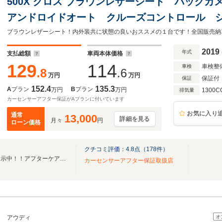
500X クロス ブラウンレザーシート バック
アンドロイドオート クルーズコントロール 
タート ETC
2019
年式
支払総額
車両本体価格
129
114
車検整
車検
.8
.6
万円
万円
保証付
保証
152.4
135.3
A
プラン
B
プラン
万円
万円
1300C
排気量
カーセンサーアフター保証がAプランに付いています
お気に入り
通常
13,000
詳細を見る
月々
円
ローン価格
クチコミ評価：
4.8
点（
178
件）
厳選したユーザー買取車両を展示中！！アフターケアもお任せください！
カーセンサーアフター保証取扱店
オ
アウディ