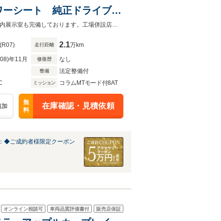
ワーシート 純正ドライブレ
TC 純正ナビ バックカメ
オートローンは実質年率1.9%、お支払回数最大120回まで！屋根付き駐車場・屋内展示室も完備しております。工場併設店舗の為アフターフォローもお任せ下さい！
2.1
(R07)
万km
走行距離
R08)年11月
なし
修復歴
法定整備付
整備
C
コラムMTモード付8AT
ミッション
無
在庫確認・見積依頼
追加
料
：◆ご成約者様限定クーポン
オンライン相談可
車両品質評価書付
販売店保証