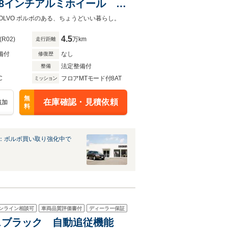
8インチアルミホイール ナ
ク本革シート シートヒータ
VOLVO ボルボのある、ちょうどいい暮らし。
4.5
(R02)
万km
走行距離
備付
なし
修復歴
法定整備付
整備
C
フロアMTモード付8AT
ミッション
無
在庫確認・見積依頼
追加
料
：ボルボ買い取り強化中で
ンライン相談可
車両品質評価書付
ディーラー保証
スモスブラック 自動追従機能