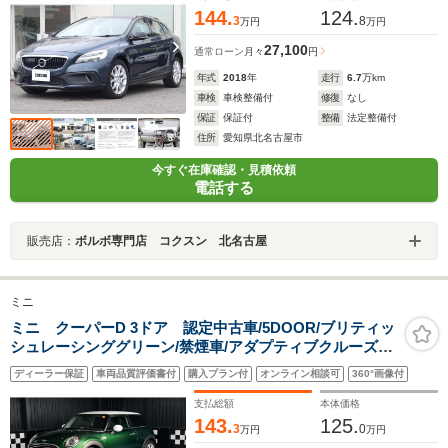
144.
124.
3
8
万円
万円
27,100
通常ローン
月々
円
年式
2018
年
走行
6.7
万km
車検
車検整備付
修復
なし
保証
保証付
整備
法定整備付
住所
愛知県北名古屋市
今すぐ在庫確認・見積依頼
電話する
販売店：
ボルボ専門店 コクスン 北名古屋
ミニ
ミニ クーパーD 3ドア 認定中古車/5DOOR/ブリティッ
シュレーシンググリーン/禁煙車/アダプティブクルーズコ
ントロール/衝突軽減ブレーキ/純正ナビゲーション/純正バ
ディーラー保証
車両品質評価書付
購入プラン付
オンライン相談可
360°画像付
ックカメラ
支払総額
本体価格
143.
125.
3
0
万円
万円