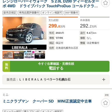
レンジローバーイヴォーク S 2.0L D200 ディーゼルター
ボ 4WD ドライブパック TouchProDuo コールドクライ
メートコンビニエンスパック インタラクティブドライバ
販売店保証
車両品質評価書付
オンライン相談可
360°画像付
ーディスプレイ キーレスエントリー 純正メモリナビ 360°
カメラ 本革シート シートヒーター パワーテールゲート
支払総額
本体価格
299.
292.
8
2
万円
万円
年式
2021
年
走行
5.4
万km
車検
'27/06
修復
なし
保証
保証付
整備
法定整備付
住所
北海道札幌市白石区
今すぐ在庫確認・見積依頼
無
電話する
料
販売店：
ＬＩＢＥＲＡＬＡ リベラーラ札幌白石
ミニ
PR
ミニクラブマン クーパー SD MINI正規認定中古車
ディーラー保証
購入プラン付
オンライン相談可