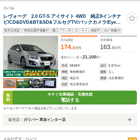
スバル
レヴォーグ 2.0 GT-S アイサイト 4WD 純正8インチナ
ビ/CD&DVD&BT&SD&フルセグTV/バックカメラ/Eye
Sight/プリクラッシュブレーキ/ツーリングアシスト/全車
販売店保証
車両品質評価書付
購入プラン付
オンライン相談可
360°画像付
速追従機能付クルーズコントロール/アクティブレーンキ
ープ/AT誤発進抑制制御
支払総額
本体価格
174.
163.
8
8
万円
万円
21,100
通常ローン
月々
円
年式
2019
年
走行
3.3
万km
車検
車検整備付
修復
なし
保証
保証付
整備
法定整備付
住所
埼玉県草加市
今すぐ在庫確認・見積依頼
無
電話する
料
カーセンサーアフター保証がBプランに付いています
販売店：
ガリバー 草加インター店
メルセデス・ベンツ
NEW