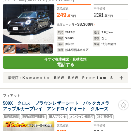
支払総額
本体価格
249.
238.
9
0
万円
万円
38,300
残価ローン
月々
円
年式
2019
年
走行
2.8
万km
車検
'28/03
修復
なし
保証
保証付
整備
法定整備付
住所
熊本県熊本市東区
今すぐ在庫確認・見積依頼
電話する
販売店：
Ｋｕｍａｍｏｔｏ ＢＭＷ ＢＭＷ Ｐｒｅｍｉｕｍ Ｓｅｌｅｃｔｉｏｎ 熊本インター／ＭＩＮＩ ＮＥＸＴ 熊本
フィアット
500X クロス ブラウンレザーシート バックカメラ
アップルカープレイ アンドロイドオート クルーズコ
ントロール シートヒーター プッシュスタート ETC
販売店保証
車両品質評価書付
購入プラン付
オンライン相談可
360°画像付
支払総額
本体価格