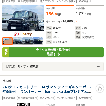
販売店保証
車両品質評価書付
購入プラン付
オンライン相談可
360°画像付
イール 電動パーキングブレーキ オートブレーキホールド
シートヒーター
支払総額
本体価格
186.
177.
9
1
万円
万円
16,600
通常ローン
月々
円
年式
2026
年
走行
7
km
車検
'29/07
修復
なし
保証
保証付
整備
法定整備無
住所
京都府相楽郡
今すぐ在庫確認・見積依頼
無
電話する
料
販売店：
リバティ 精華店
ボルボ
V40クロスカントリー D4 サマム ディーゼルターボ 2
年保証付 ワンオーナー harman/kardonプレミアムオ
ーディオ ソフトベージュ本革シート パワーシート
販売店保証
車両品質評価書付
購入プラン付
オンライン相談可
360°画像付
シートヒーター モダンウッドパネル ドライブレコー
ダー ACC BLIS 禁煙車
支払総額
本体価格