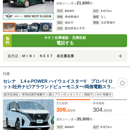
21,600
残価ローン
月々
円
年式
2019
年
走行
3.0
万km
車検
車検整備付
修復
なし
保証
保証付
整備
法定整備付
住所
愛知県長久手市
今すぐ在庫確認・見積依頼
無
電話する
料
販売店：
ＭＩＮＩ ＮＥＸＴ 名古屋名東
日産
セレナ 1.4 e-POWER ハイウェイスターV プロパイロ
ット/社外ナビ/アラウンドビューモニター/両側電動スライ
ド/ハンズフリー開閉/追従クルーズコントロール/LEDオー
販売店保証
車両品質評価書付
購入プラン付
オンライン相談可
360°画像付
トライト/デジタルインナーミラー/ETC/16AW/禁煙車
支払総額
本体価格
309.
304.
8
0
万円
万円
35,900
通常ローン
月々
円
年式
2024
年
走行
0.9
万km