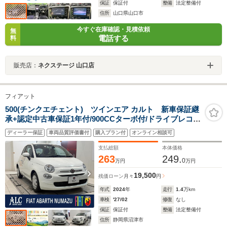
保証
保証付
整備
法定整備付
住所
山口県山口市
今すぐ在庫確認・見積依頼
無
電話する
料
販売店：
ネクステージ 山口店
フィアット
500(チンクエチェント) ツインエア カルト 新車保証継
承+認定中古車保証1年付/900CCターボ付/ドライブレコー
ダー/ETC/禁煙車/1オーナー
ディーラー保証
車両品質評価書付
購入プラン付
オンライン相談可
支払総額
本体価格
263
249.
0
万円
万円
19,500
残価ローン
月々
円
年式
2024
年
走行
1.4
万km
車検
'27/02
修復
なし
保証
保証付
整備
法定整備付
住所
静岡県沼津市