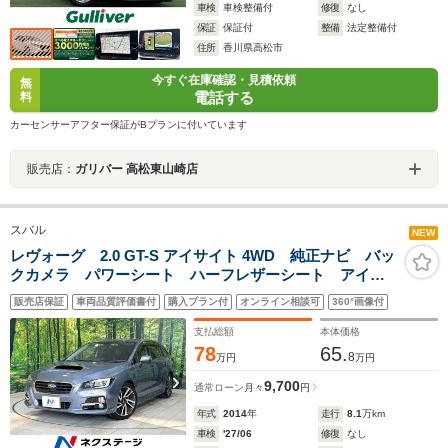
車検
車検整備付
修復
なし
保証
保証付
整備
法定整備付
住所
香川県高松市
今すぐ在庫確認・見積依頼
無
電話する
料
カーセンサーアフター保証がBプランに付いています
販売店：
ガリバー 高松東山崎店
スバル
NEW
レヴォーグ 2.0 GT-S アイサイト 4WD 純正ナビ バッ
クカメラ パワーシート ハーフレザーシート アイサ
イトver3 LEDヘッドライト ドラレコ ETC 純正18
販売店保証
車両品質評価書付
購入プラン付
オンライン相談可
360°画像付
インチAW Bluetooth フルセグTV 禁煙車
支払総額
本体価格
78
65.
8
万円
万円
9,700
通常ローン
月々
円
年式
2014
年
走行
8.1
万km
車検
'27/06
修復
なし