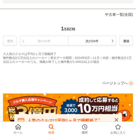
中古車一覧(全国)
1
/18236
最初
前の30件
次の30件
最後
※人気のクルマは平均1ヶ月で掲載終了
物件数合計1万台以上のメーカー｜算出データ期間：2024年9月～11月｜内容：物件数合計1万
台以上のメーカーのうち、掲載が終了した物件数が1,000台以上の場合
ページトップへ
※
人気のクルマは平均1ヶ月で掲載終了
在庫が無くなる前にお問い合わせください
ホーム
検索
履歴
お気に入り