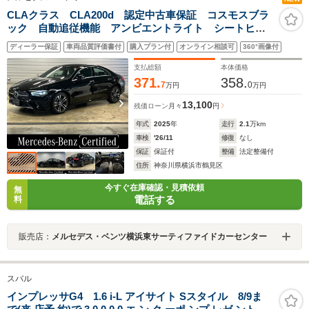
CLAクラス CLA200d 認定中古車保証 コスモスブラ
ック 自動追従機能 アンビエントライト シートヒー
ター 電動パワーシート 純正ドライブレコーダー ワ
ディーラー保証
車両品質評価書付
購入プラン付
オンライン相談可
360°画像付
イヤレスチャージャー MBUX ETC 純正ナビ バッ
クカメラ
支払総額
本体価格
371.
358.
7
0
万円
万円
13,100
残価ローン
月々
円
年式
2025
年
走行
2.1
万km
車検
'26/11
修復
なし
保証
保証付
整備
法定整備付
住所
神奈川県横浜市鶴見区
今すぐ在庫確認・見積依頼
無
電話する
料
販売店：
メルセデス・ベンツ横浜東サーティファイドカーセンター
スバル
インプレッサG4 1.6 i-L アイサイト Sスタイル 8/9ま