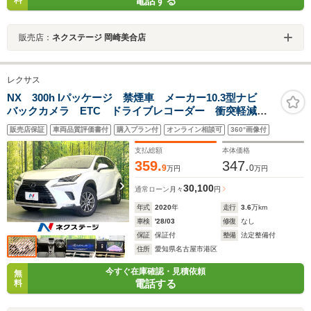
電話する
販売店：
ネクステージ 岡崎美合店
レクサス
NX 300h Iパッケージ 禁煙車 メーカー10.3型ナビ
バックカメラ ETC ドライブレコーダー 衝突軽減
レーダークルーズコントロール LEDヘッドライト シ
販売店保証
車両品質評価書付
購入プラン付
オンライン相談可
360°画像付
ートヒーター パワーバックドア
支払総額
本体価格
359.
347.
9
0
万円
万円
30,100
通常ローン
月々
円
年式
2020
年
走行
3.6
万km
車検
'28/03
修復
なし
保証
保証付
整備
法定整備付
住所
愛知県名古屋市港区
今すぐ在庫確認・見積依頼
無
電話する
料