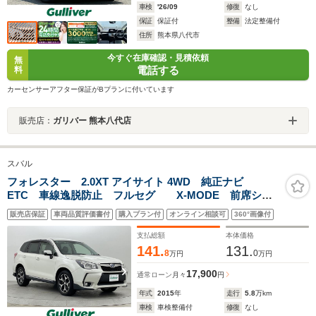
車検
'26/09
修復
なし
保証
保証付
整備
法定整備付
住所
熊本県八代市
今すぐ在庫確認・見積依頼
無
電話する
料
カーセンサーアフター保証がBプランに付いています
販売店：
ガリバー 熊本八代店
スバル
フォレスター 2.0XT アイサイト 4WD 純正ナビ
ETC 車線逸脱防止 フルセグ X-MODE 前席シー
トヒーター レーダークルーズコントロール
販売店保証
車両品質評価書付
購入プラン付
オンライン相談可
360°画像付
Bluetooth バックカメラ 衝突軽減ブレーキ
支払総額
本体価格
141.
131.
8
0
万円
万円
17,900
通常ローン
月々
円
年式
2015
年
走行
5.8
万km
車検
車検整備付
修復
なし