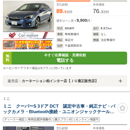
レコ
支払総額
本体価格
89.
76.
9
3
万円
万円
9,900
通常ローン
月々
円
年式
2018
年
走行
9.3
万km
車検
車検整備付
修復
なし
保証
保証付
整備
法定整備付
住所
千葉県野田市
今すぐ在庫確認・見積依頼
無
電話する
料
カーセンサーアフター保証がAプランに付いています
販売店：
カーネーション柏インター店【ＪＵ適正販売店】
ミニ
ミニ クーパーS 3ドア DCT 認定中古車・純正ナビ・バ
ックカメラ・Bluetooth接続・ユニオンジャックテールラ
ンプ・オットマン・オートワイパー・アイドリングスト
ディーラー保証
車両品質評価書付
購入プラン付
オンライン相談可
ップ・クルーズコントロール
支払総額
本体価格