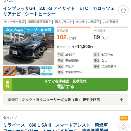
スバル
インプレッサG4 2.0 i-S アイサイト ETC カロッツェ
リアナビ シートヒーター
ディーラー保証
車両品質評価書付
購入プラン付
オンライン相談可
360°画像付
支払総額
本体価格
102.
89.
1
0
万円
万円
14,800
通常ローン
月々
円
年式
2020
年
走行
6.7
万km
車検
車検整備付
修復
なし
保証
保証付
整備
法定整備付
住所
大阪府豊中市
今すぐ在庫確認・見積依頼
無
電話する
料
販売店：
ネッツトヨタニューリー北大阪（株） 豊中少路店
ダイハツ
NEW
ミライース 660 L SAIII スマートアシスト 禁煙車
コーナーセンサー オートハイビーム 車線逸脱警報