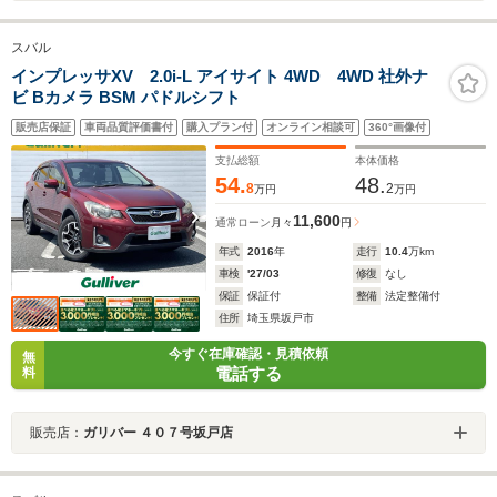
スバル
インプレッサXV 2.0i-L アイサイト 4WD 4WD 社外ナ
ビ Bカメラ BSM パドルシフト
販売店保証
車両品質評価書付
購入プラン付
オンライン相談可
360°画像付
支払総額
本体価格
54.
48.
8
2
万円
万円
11,600
通常ローン
月々
円
年式
2016
年
走行
10.4
万km
車検
'27/03
修復
なし
保証
保証付
整備
法定整備付
住所
埼玉県坂戸市
今すぐ在庫確認・見積依頼
無
電話する
料
販売店：
ガリバー ４０７号坂戸店