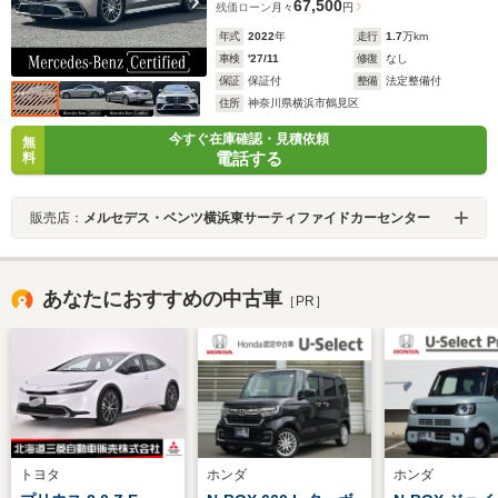
67,500
残価ローン
月々
円
年式
2022
年
走行
1.7
万km
車検
'27/11
修復
なし
保証
保証付
整備
法定整備付
住所
神奈川県横浜市鶴見区
今すぐ在庫確認・見積依頼
無
電話する
料
販売店：
メルセデス・ベンツ横浜東サーティファイドカーセンター
あなたにおすすめの中古車
［PR］
トヨタ
ホンダ
ホンダ