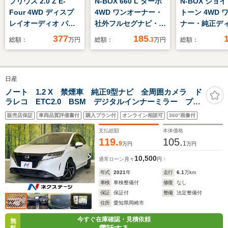
プリウス 2.0 Z E-
N-BOX 660 L ターボ
N-BOX ジョイ 
Four 4WD ディスプ
4WD ワンオーナー・
トーン 4WD 
レイオーディオ パノ
社外フルセグナビ・
ナー・純正デ
ラマルーフ デジタル
ETC・両側電動スライ
イオーディオ
377
185
総額：
万円
総額：
.3
万円
総額：
インナーミラー パノ
ドドア・前席シートヒ
(CARPLAY対
ラマビューモニター
ーター・シートバック
側電動スライ
ETC レーンキープア
テーブル・サイドエア
前席シートヒ
日産
シスト 横滑り防止装
バック
撥水加工ファ
置
シート・オー
ノート 1.2 X 禁煙車 純正9型ナビ 全周囲カメラ ド
ラレコ ETC2.0 BSM デジタルインナーミラー プロ
ミラー・シー
パイロット Bluetooth再生 純正16インチアルミ エマ
ルテーブル
販売店保証
車両品質評価書付
購入プラン付
オンライン相談可
360°画像付
ージェンシーブレーキ コーナーセンサー
支払総額
本体価格
119.
105.
9
1
万円
万円
10,500
通常ローン
月々
円
年式
2021
年
走行
6.1
万km
車検
車検整備付
修復
なし
保証
保証付
整備
法定整備付
住所
愛知県岡崎市
今すぐ在庫確認・見積依頼
無
料