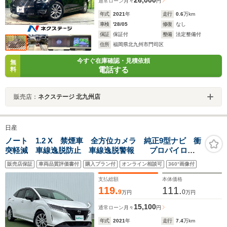
26,000
通常ローン
月々
円
年式
2021
年
走行
0.6
万km
車検
'28/05
修復
なし
保証
保証付
整備
法定整備付
住所
福岡県北九州市門司区
今すぐ在庫確認・見積依頼
無
電話する
料
販売店：
ネクステージ 北九州店
日産
ノート 1.2 X 禁煙車 全方位カメラ 純正9型ナビ 衝
突軽減 車線逸脱防止 車線逸脱警報 プロパイロッ
ト ビルトインETC BSM LEDヘッドライト 電動パ
販売店保証
車両品質評価書付
購入プラン付
オンライン相談可
360°画像付
ーキングブレーキ/オートブレーキホールド 本革巻ハン
ドル
支払総額
本体価格
119.
111.
9
0
万円
万円
15,100
通常ローン
月々
円
年式
2021
年
走行
7.4
万km