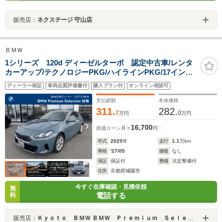
販売店：
ネクステージ 守山店
ＢＭＷ
1シリーズ 120d ディーゼルターボ 認定中古車/レンタ
カーアップ/テクノロジーPKG/ハイラインPKG/17インチ
ホイール/ヘッドアップディスプレイ
ディーラー保証
車両品質評価書付
購入プラン付
オンライン相談可
支払総額
本体価格
311.
282.
7
0
万円
万円
16,700
残価ローン
月々
円
年式
2025
年
走行
1.1
万km
車検
'27/05
修復
なし
保証
保証付
整備
法定整備付
住所
京都府城陽市
今すぐ在庫確認・見積依頼
無
電話する
料
販売店：
Ｋｙｏｔｏ ＢＭＷ ＢＭＷ Ｐｒｅｍｉｕｍ Ｓｅｌｅｃｔｉｏｎ 城陽