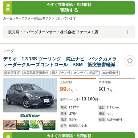
今すぐ在庫確認・見積依頼
無
電話する
料
カーセンサーアフター保証がBプランに付いています
販売店：
エバーグリーンオート株式会社 ファースト店
マツダ
デミオ 1.3 13S ツーリング 純正ナビ バックカメラ
レーダークルーズコントロール BSM 衝突被害軽減シ
ステム LDA アイドリングストップ コーナーセンサ
販売店保証
車両品質評価書付
購入プラン付
オンライン相談可
360°画像付
ー ETC HUD シートヒーター ステアリングスイッ
チ LEDヘッド
支払総額
本体価格
99.
93.
9
7
万円
万円
13,100
通常ローン
月々
円
年式
2017
年
走行
2.9
万km
車検
'27/04
修復
なし
保証
保証付
整備
法定整備付
住所
福岡県八女市
今すぐ在庫確認・見積依頼
無