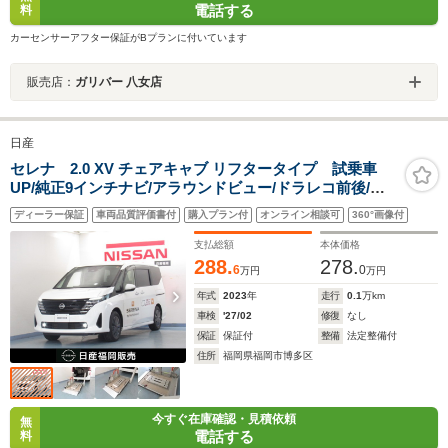
電話する
料
カーセンサーアフター保証がBプランに付いています
販売店：
ガリバー 八女店
日産
セレナ 2.0 XV チェアキャブ リフタータイプ 試乗車
UP/純正9インチナビ/アラウンドビュー/ドラレコ前後/両
側オートスライドドア/プロパイロット/スマ-トルームミ
ディーラー保証
車両品質評価書付
購入プラン付
オンライン相談可
360°画像付
ラ-/ETC
支払総額
本体価格
288.
278.
6
0
万円
万円
年式
2023
年
走行
0.1
万km
車検
'27/02
修復
なし
保証
保証付
整備
法定整備付
住所
福岡県福岡市博多区
今すぐ在庫確認・見積依頼
無
電話する
料