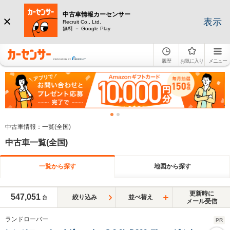
中古車情報カーセンサー
表示
Recruit Co., Ltd.
無料 － Google Play
履歴
お気に入り
メニュー
中古車情報：一覧(全国)
中古車一覧(全国)
一覧から探す
地図から探す
更新時に
547,051
絞り込み
並べ替え
台
メール受信
ランドローバー
PR