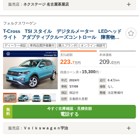
販売店：
ネクステージ 名古屋茶屋店
フォルクスワーゲン
T-Cross TSI スタイル デジタルメーター LEDヘッド
ライト アダプティブクルーズコントロール 障害物セ
ンサー 後方死角検知機能付 オートライト 純正アル
ディーラー保証
車両品質評価書付
購入プラン付
オンライン相談可
ミホイール Discover Proパッケージ
支払総額
本体価格
223.
209.
7
0
万円
万円
15,300
残価ローン
月々
円
年式
2024
年
走行
0.4
万km
車検
'27/08
修復
なし
保証
保証付
整備
法定整備付
住所
京都府久世郡
今すぐ在庫確認・見積依頼
無
電話する
料
販売店：
Ｖｏｌｋｓｗａｇｅｎ宇治