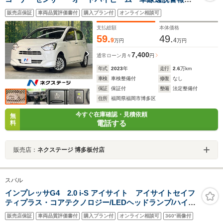
オートライト CD再生
販売店保証
車両品質評価書付
購入プラン付
オンライン相談可
支払総額
本体価格
59.
49.
9
4
万円
万円
7,400
通常ローン
月々
円
年式
2023
年
走行
2.6
万km
車検
車検整備付
修復
なし
保証
保証付
整備
法定整備付
住所
福岡県福岡市博多区
今すぐ在庫確認・見積依頼
無
電話する
料
販売店：
ネクステージ 博多板付店
スバル
インプレッサG4 2.0 i-S アイサイト アイサイトセイフ
ティプラス・コアテクノロジー/LEDヘッドランプ/ハイビ
ームアシスト/後側方警戒/前席パワーシート/サイド・バッ
販売店保証
車両品質評価書付
購入プラン付
オンライン相談可
360°画像付
クカメラ/純正DIATONEビルトインナビ/ETC2.0/純正ドラ