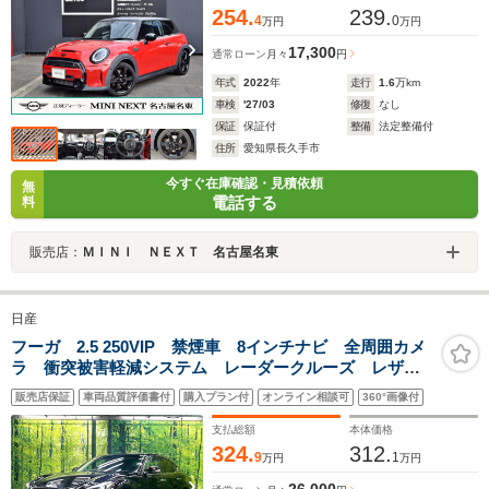
254.
239.
4
0
万円
万円
17,300
通常ローン
月々
円
年式
2022
年
走行
1.6
万km
車検
'27/03
修復
なし
保証
保証付
整備
法定整備付
住所
愛知県長久手市
今すぐ在庫確認・見積依頼
無
電話する
料
販売店：
ＭＩＮＩ ＮＥＸＴ 名古屋名東
日産
フーガ 2.5 250VIP 禁煙車 8インチナビ 全周囲カメ
ラ 衝突被害軽減システム レーダークルーズ レザー
シート 前席シートヒーター ドラレコ コーナーセン
販売店保証
車両品質評価書付
購入プラン付
オンライン相談可
360°画像付
サー LEDヘッド ビルトインETC 純正18インチアル
ミ
支払総額
本体価格
324.
312.
9
1
万円
万円