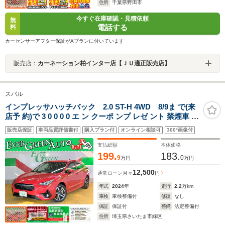
住所
千葉県野田市
今すぐ在庫確認・見積依頼
無
電話する
料
カーセンサーアフター保証がAプランに付いています
販売店：
カーネーション柏インター店【ＪＵ適正販売店】
スバル
インプレッサハッチバック 2.0 ST-H 4WD 8/9ま で(来
店予 約)で 3 0 0 0 0 エ ン クーポ ンプ レゼ ント 禁煙車 新
世代アイサイト 全周囲モニター 純正メモリナビ シートヒ
販売店保証
車両品質評価書付
購入プラン付
オンライン相談可
360°画像付
ーター ETC2.0 Bluetooth パワーシート 電動パーキング
アルミペダル LEDライト
支払総額
本体価格
199.
183.
9
0
万円
万円
12,500
通常ローン
月々
円
年式
2024
年
走行
2.2
万km
車検
車検整備付
修復
なし
保証
保証付
整備
法定整備付
住所
埼玉県さいたま市緑区