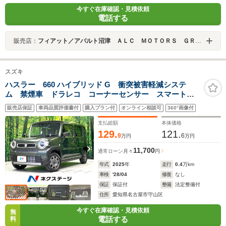
今すぐ在庫確認・見積依頼
電話する
販売店：
フィアット／アバルト沼津 ＡＬＣ ＭＯＴＯＲＳ ＧＲＯＵＰ
スズキ
ハスラー 660 ハイブリッド G 衝突被害軽減システ
ム 禁煙車 ドラレコ コーナーセンサー スマートキ
ー LEDヘッド ETC 車線逸脱警報 オートライト
販売店保証
車両品質評価書付
購入プラン付
オンライン相談可
360°画像付
オートエアコン Bluetooth CD DVD再生 電動格納
ミラー
支払総額
本体価格
129.
121.
9
6
万円
万円
11,700
通常ローン
月々
円
年式
2025
年
走行
0.4
万km
車検
'28/04
修復
なし
保証
保証付
整備
法定整備付
住所
愛知県名古屋市守山区
今すぐ在庫確認・見積依頼
無
電話する
料