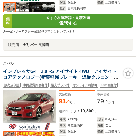
保証
保証付
整備
法定整備付
住所
新潟県長岡市
今すぐ在庫確認・見積依頼
無
電話する
料
カーセンサーアフター保証がBプランに付いています
販売店：
ガリバー 長岡店
スバル
インプレッサG4 2.0 i-S アイサイト 4WD アイサイト
コアテクノロジー(衝突軽減ブレーキ・追従クルコン・誤
発進抑制・レーンキープ)/ステア連動LEDヘッドランプ/左
販売店保証
車両品質評価書付
購入プラン付
オンライン相談可
360°画像付
右独立AAC/前席パワーシート/KENWOODナビ/ドラレ
コ/ETC2.0/バックカメラ
支払総額
本体価格
93.
79.
9
9
万円
万円
10,300
通常ローン
月々
円
年式
2017
年
走行
8.4
万km
車検
車検整備付
修復
なし
保証
保証付
整備
法定整備付