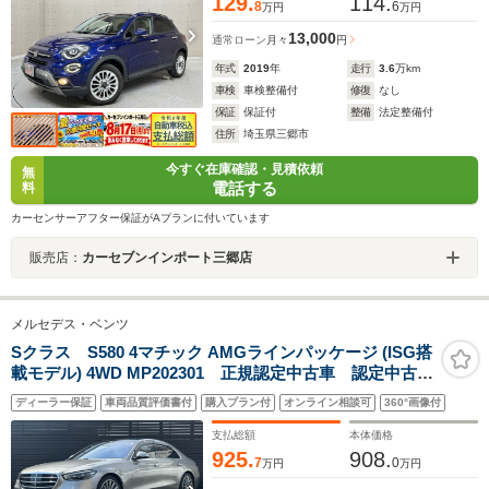
129.
114.
8
6
万円
万円
13,000
通常ローン
月々
円
年式
2019
年
走行
3.6
万km
車検
車検整備付
修復
なし
保証
保証付
整備
法定整備付
住所
埼玉県三郷市
今すぐ在庫確認・見積依頼
無
電話する
料
カーセンサーアフター保証がAプランに付いています
販売店：
カーセブンインポート三郷店
メルセデス・ベンツ
Sクラス S580 4マチック AMGラインパッケージ (ISG搭
載モデル) 4WD MP202301 正規認定中古車 認定中古車
保証2年付き AMGラインパッケージ パノラミックス
ディーラー保証
車両品質評価書付
購入プラン付
オンライン相談可
360°画像付
ライディングルーフ ブルメスターサラウンドサウンド
システム ACC 360°カメラ オートトランク レーダ
支払総額
本体価格
ーセーフティ LED USB
925.
908.
7
0
万円
万円