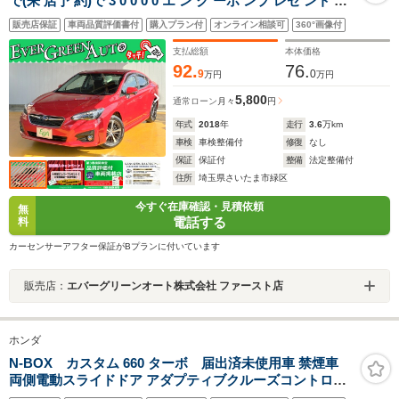
で(来 店予 約)で 3 0 0 0 0 エ ン ク ーポ ンプ レゼ ント 禁
煙車 アイサイトVer3 純正SDナビ プッシュスタート サイ
販売店保証
車両品質評価書付
購入プラン付
オンライン相談可
360°画像付
ド/バックカメラ ブラインドスポットモニター パドルシフ
ト 電動パーキング
支払総額
本体価格
92.
76.
9
0
万円
万円
5,800
通常ローン
月々
円
年式
2018
年
走行
3.6
万km
車検
車検整備付
修復
なし
保証
保証付
整備
法定整備付
住所
埼玉県さいたま市緑区
今すぐ在庫確認・見積依頼
無
電話する
料
カーセンサーアフター保証がBプランに付いています
販売店：
エバーグリーンオート株式会社 ファースト店
ホンダ
N-BOX カスタム 660 ターボ 届出済未使用車 禁煙車
両側電動スライドドア アダプティブクルーズコントロー
ル 衝突被害軽減ブレーキ LEDヘッドライト 純正アルミホ