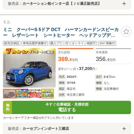
販売店：
カーネーション柏インター店【ＪＵ適正販売店】
ミニ
ミニ クーパーS 5ドア DCT ハーマンカードンスピーカ
ー レザーシート シートヒーター ヘッドアップディ
スプレイ アダクティブクルーズコントロール バック
販売店保証
車両品質評価書付
購入プラン付
オンライン相談可
360°画像付
カメラ ブラインドスポットモニター レーンキープア
シスト
支払総額
本体価格
369.
356.
8
9
万円
万円
37,200
通常ローン
月々
円
年式
2024
年
走行
0.6
万km
車検
'27/10
修復
なし
保証
保証付
整備
法定整備付
住所
埼玉県三郷市
今すぐ在庫確認・見積依頼
無
電話する
料
カーセンサーアフター保証がAプランに付いています
販売店：
カーセブンインポート三郷店