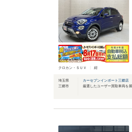
クロカン・ＳＵＶ
紺
埼玉県
カーセブンインポート三郷店
三郷市