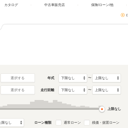
カタログ
中古車販売店
保険/ローン/他
〜
年式
選択する
〜
走行距離
選択する
上限なし
ローン種類
通常ローン
残価・据置ローン