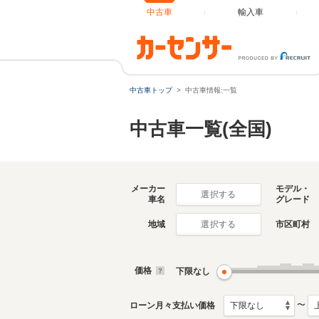
中古車
輸入車
中古車トップ
中古車情報:一覧
中古車一覧(全国)
メーカー
モデル・
選択する
車名
グレード
地域
市区町村
選択する
価格
下限なし
〜
ローン月々支払い価格