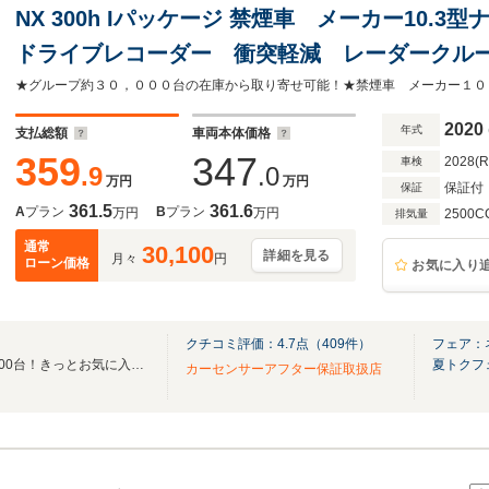
NX 300h Iパッケージ 禁煙車 メーカー10.
ドライブレコーダー 衝突軽減 レーダークルー
ドライト シートヒーター パワーバックドア
2020
年式
支払総額
車両本体価格
359
347
2028(
車検
.9
.0
万円
万円
保証付
保証
361.5
361.6
A
プラン
B
プラン
万円
万円
2500C
排気量
通常
30,100
詳細を見る
月々
円
ローン価格
お気に入り
クチコミ評価：
4.7
点（
409
件）
フェア：
「全国ネクステージ総在庫30000台！きっとお気に入りの愛車が見つかります！」
夏トクフ
カーセンサーアフター保証取扱店