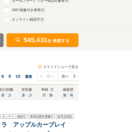
カーセンサーアフター保証対象車
360
°画像付き車両
オンライン相談可
545,431
台 検索する
スライドショーで見る
8
9
10
前へ
次へ
最後
走行距離
排気量
車検
修復歴
多
少
多
少
付
無
無
有
オンライン相談可
車両品質評価書付
販売店保証
カメラ アップルカープレイ