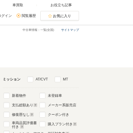
車買取
お役立ち記事
ログイン
閲覧履歴
お気に入り
中古車情報：一覧(全国)
サイトマップ
ミッション
AT/CVT
MT
新着物件
未登録車
支払総額あり
メーカー系販売店
修復歴なし
クーポン付き
車両品質評価書
購入プラン付き
付き