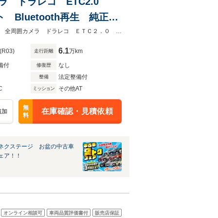
メラ ドラレコ ETC2.0
luetooth再生 純正16
ーナーセンサー
★グループ約３０，０００台の在庫から取り寄せ可能！★禁煙車 純正９型ナビ 全周囲カメラ ドラレコ ＥＴＣ２．０ ＢＳＭ デジタルインナーミラー
6.1
(R03)
万km
走行距離
備付
なし
修復歴
法定整備付
整備
C
その他AT
ミッション
無
在庫確認・見積依頼
追加
料
ネクステージ お盆の中古車
ェア！！
オンライン相談可
車両品質評価書付
販売店保証