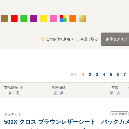
この条件で新着メールを受け取る
条件をクリア
1
2
3
4
5
6
7
最初
支払総額
本体価格
年式
安
高
安
高
新
古
360°
画像付
フィアット
500X クロス ブラウンレザーシート バック