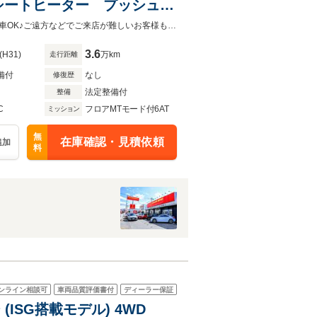
シートヒーター プッシュス
ブラウンレザーシート！内外装共に状態の良いおススメの１台です！全国販売納車OK♪ご遠方などでご来店が難しいお客様もお気軽にご相談下さい！詳しくは0120-62-1031まで！
3.6
(H31)
万km
走行距離
備付
なし
修復歴
法定整備付
整備
C
フロアMTモード付6AT
ミッション
無
在庫確認・見積依頼
追加
料
ンライン相談可
車両品質評価書付
ディーラー保証
(ISG搭載モデル) 4WD