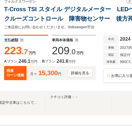
オ
フォルクスワーゲン
T-Cross TSI スタイル デジタルメーター 
クルーズコントロール 障害物センサー 後方
ト 純正アルミホイール Discover Proパッ
ご来店前にお問い合わせくださいませ。Volkswagen宇治
2024
年式
支払総額
車両本体価格
223
209
2027(
車検
.7
.0
万円
万円
保証付
保証
246.1
241.6
A
プラン
B
プラン
万円
万円
990CC
排気量
残価
15,300
詳細を見る
月々
円
ローン価格
お気に入り
クチコミ評価：－
Volkswagen正規ディーラーの認定中古車はこちらです！