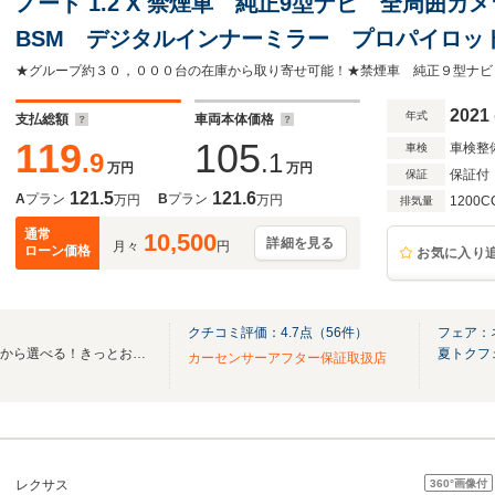
ノート 1.2 X 禁煙車 純正9型ナビ 全周囲カ
BSM デジタルインナーミラー プロパイロット B
インチアルミ エマージェンシーブレーキ コ
2021
年式
支払総額
車両本体価格
119
105
車検整
車検
.9
.1
万円
万円
保証付
保証
121.5
121.6
A
プラン
B
プラン
万円
万円
1200C
排気量
通常
10,500
詳細を見る
月々
円
ローン価格
お気に入り
クチコミ評価：
4.7
点（
56
件）
フェア：
全国ネクステージ在庫30000台から選べる！きっとお気に入りの愛車が見つかります！
夏トクフ
カーセンサーアフター保証取扱店
360°
画像付
レクサス