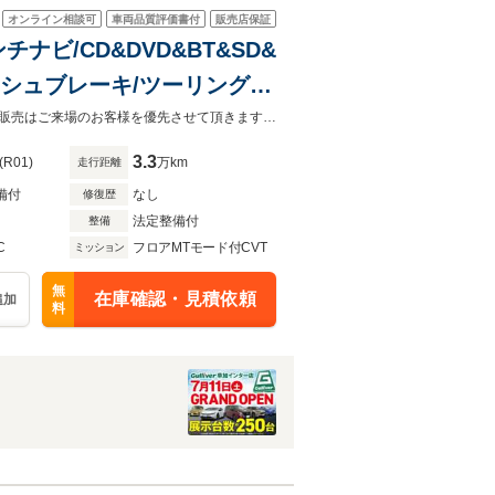
オンライン相談可
車両品質評価書付
販売店保証
ンチナビ/CD&DVD&BT&SD&
クラッシュブレーキ/ツーリングア
アクティブレーンキープ/AT
☆7/11ガリバー草加インター店グランドオープン！ご来店お待ちしています！◆販売はご来場のお客様を優先させて頂きます。◆あらかじめご確認下さい※販売は一般のお客様に限ります。
3.3
(R01)
万km
走行距離
備付
なし
修復歴
法定整備付
整備
C
フロアMTモード付CVT
ミッション
無
在庫確認・見積依頼
追加
料