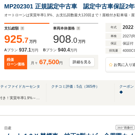
MP202301 正規認定中古車 認定中古車保証
ジ パノラミックスライディングルーフ ブル
システム ACC 360°カメラ オートトラ
2022
年式
支払総額
車両本体価格
LED USB
925
908
2027(
車検
.7
.0
万円
万円
保証付
保証
937.1
940.4
A
プラン
B
プラン
万円
万円
4000C
排気量
残価
67,500
詳細を見る
月々
円
ローン価格
お気に入り
ーティファイドカーセンタ
クチコミ評価：
5
点（
365
件）
クーポン
◆
全国ご納車可能！最低2年保証付き！実質年率1.9%～（ローン）ご案内可能でございます!
360°
画像付
日産