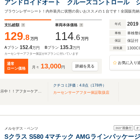
アンドロイドオート クルーズコントロール 
タート ETC
2019
年式
支払総額
車両本体価格
129
114
車検整
車検
.8
.6
万円
万円
保証付
保証
152.4
135.3
A
プラン
B
プラン
万円
万円
1300C
排気量
カーセンサーアフター保証がAプランに付いています
お気に入り
通常
13,000
詳細を見る
月々
円
ローン価格
クチコミ評価：
4.8
点（
178
件）
厳選したユーザー買取車両を展示中！！アフターケアもお任せください！
カーセンサーアフター保証取扱店
360°
画像付
オ
メルセデス・ベンツ
Sクラス S580 4マチック AMGラインパッケージ 