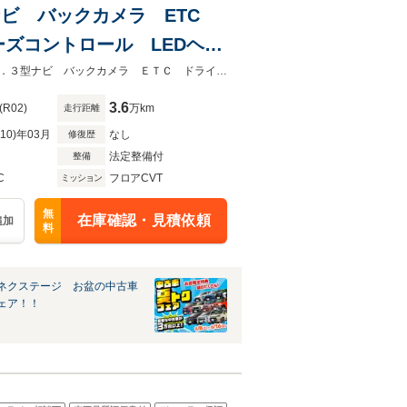
3型ナビ バックカメラ ETC
ズコントロール LEDヘッ
★グループ約３０，０００台の在庫から取り寄せ可能！★禁煙車 メーカー１０．３型ナビ バックカメラ ＥＴＣ ドライブレコーダー 衝突軽減
3.6
(R02)
万km
走行距離
R10)年03月
なし
修復歴
法定整備付
整備
C
フロアCVT
ミッション
無
在庫確認・見積依頼
追加
料
ネクステージ お盆の中古車
ェア！！