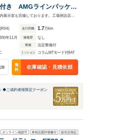
2年付き AMGラインパッケー
メスターサラウンドサウンド
オートローンは実質年率1.9%、お支払回数最大120回まで！屋根付き駐車場・屋内展示室も完備しております。工場併設店舗の為アフターフォローもお任せ下さい！
ンク レーダーセーフティ
1.7
(R04)
万km
走行距離
R09)年11月
なし
修復歴
法定整備付
整備
C
コラムMTモード付9AT
ミッション
無
在庫確認・見積依頼
追加
料
：◆ご成約者様限定クーポン
オンライン相談可
車両品質評価書付
販売店保証