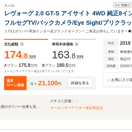
360°
画像付
スバル
レヴォーグ 2.0 GT-S アイサイト 4WD 純正8イ
フルセグTV/バックカメラ/Eye Sight/プリ
シスト/全車速追従機能付クルーズコントロール/
誤発進抑制制御
2019
年式
支払総額
車両本体価格
174
163
車検整
車検
.8
.8
万円
万円
保証付
保証
175.9
180.5
A
プラン
B
プラン
万円
万円
2000C
排気量
カーセンサーアフター保証がBプランに付いています
お気に入り
通常
21,100
詳細を見る
月々
円
ローン価格
クチコミ評価：－
無料電話は24時間ご案内！！全国のガリバー在庫も見たい方は一括照会が可能です！
カーセンサーアフター保証取扱店