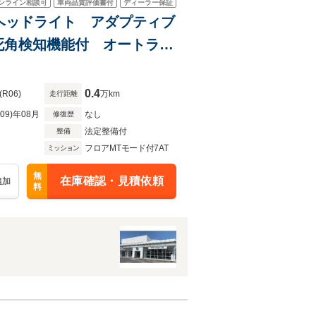
ンライン相談可
車両品質評価書付
ディーラー保証
LEDヘッドライト アダプティブ
死角検知機能付 オートライ
ケージ
0.4
(R06)
万km
走行距離
R09)年08月
なし
修復歴
法定整備付
整備
フロアMTモード付7AT
ミッション
無
在庫確認・見積依頼
追加
料