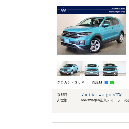
クロカン・ＳＵＶ
青緑Ｍ
京都府
Ｖｏｌｋｓｗａｇｅｎ宇治
久世郡