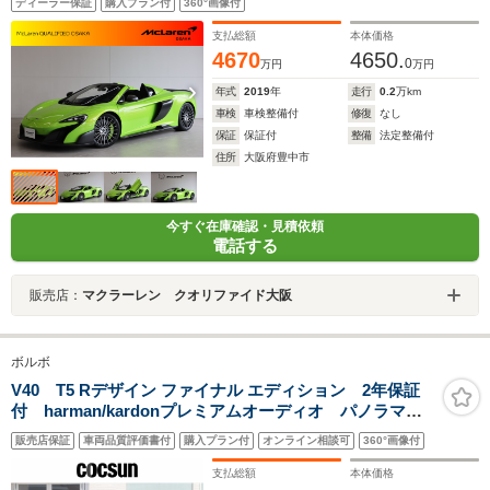
ディーラー保証
購入プラン付
360°画像付
ル/ダイヤモンドカットホイールフィニッシュ/スペシャル
カラーキャリパー
支払総額
本体価格
4670
4650.
0
万円
万円
年式
2019
年
走行
0.2
万km
車検
車検整備付
修復
なし
保証
保証付
整備
法定整備付
住所
大阪府豊中市
今すぐ在庫確認・見積依頼
電話する
販売店：
マクラーレン クオリファイド大阪
ボルボ
V40 T5 Rデザイン ファイナル エディション 2年保証
付 harman/kardonプレミアムオーディオ パノラマガ
ラスルーフ 18インチアルミホイール ナビゲーショ
販売店保証
車両品質評価書付
購入プラン付
オンライン相談可
360°画像付
ン リアビューカメラ オフブラック本革シート シー
トヒーター パワーシート 禁煙
支払総額
本体価格