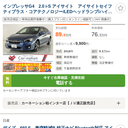
インプレッサG4 2.0 i-S アイサイト アイサイトセイフ
ティプラス・コアテクノロジー/LEDヘッドランプ/ハイビ
ームアシスト/後側方警戒/前席パワーシート/サイド・バッ
販売店保証
車両品質評価書付
購入プラン付
オンライン相談可
360°画像付
クカメラ/純正DIATONEビルトインナビ/ETC2.0/純正ドラ
レコ
支払総額
本体価格
89.
76.
9
3
万円
万円
9,900
通常ローン
月々
円
年式
2018
年
走行
9.3
万km
車検
車検整備付
修復
なし
保証
保証付
整備
法定整備付
住所
千葉県野田市
今すぐ在庫確認・見積依頼
無
電話する
料
カーセンサーアフター保証がAプランに付いています
販売店：
カーネーション柏インター店【ＪＵ適正販売店】
日産
デイズ 660 S 衝突軽減B 純正ナビ Bluetooth対応 アイ