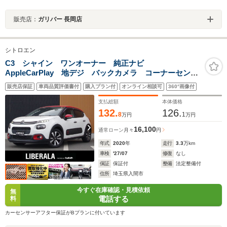
販売店：
ガリバー 長岡店
シトロエン
C3 シャイン ワンオーナー 純正ナビ
AppleCarPlay 地デジ バックカメラ コーナーセンサ
ー ドライブレコーダー HIDヘッドライト クルーズコ
販売店保証
車両品質評価書付
購入プラン付
オンライン相談可
360°画像付
ントロール 純正16インチアルミホイール ETC オー
トライト レーンキープA!!
支払総額
本体価格
132.
126.
8
1
万円
万円
16,100
通常ローン
月々
円
年式
2020
年
走行
3.3
万km
車検
'27/07
修復
なし
保証
保証付
整備
法定整備付
住所
埼玉県入間市
今すぐ在庫確認・見積依頼
無
電話する
料
カーセンサーアフター保証がBプランに付いています