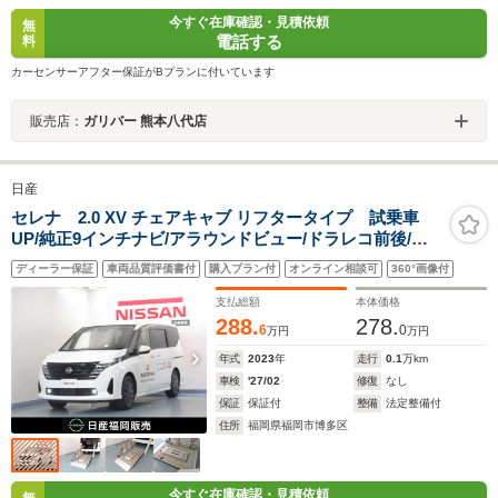
今すぐ在庫確認・見積依頼
無
電話する
料
カーセンサーアフター保証がBプランに付いています
販売店：
ガリバー 熊本八代店
日産
セレナ 2.0 XV チェアキャブ リフタータイプ 試乗車
UP/純正9インチナビ/アラウンドビュー/ドラレコ前後/両
側オートスライドドア/プロパイロット/スマ-トルームミ
ディーラー保証
車両品質評価書付
購入プラン付
オンライン相談可
360°画像付
ラ-/ETC
支払総額
本体価格
288.
278.
6
0
万円
万円
年式
2023
年
走行
0.1
万km
車検
'27/02
修復
なし
保証
保証付
整備
法定整備付
住所
福岡県福岡市博多区
今すぐ在庫確認・見積依頼