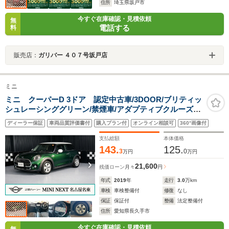
住所
埼玉県坂戸市
今すぐ在庫確認・見積依頼
無
電話する
料
販売店：
ガリバー ４０７号坂戸店
ミニ
ミニ クーパーD 3ドア 認定中古車/3DOOR/ブリティッ
シュレーシンググリーン/禁煙車/アダプティブクルーズコ
ントロール/衝突軽減ブレーキ/純正ナビゲーション/純正バ
ディーラー保証
車両品質評価書付
購入プラン付
オンライン相談可
360°画像付
ックカメラ
支払総額
本体価格
143.
125.
3
0
万円
万円
21,600
残価ローン
月々
円
年式
2019
年
走行
3.0
万km
車検
車検整備付
修復
なし
保証
保証付
整備
法定整備付
住所
愛知県長久手市
今すぐ在庫確認・見積依頼