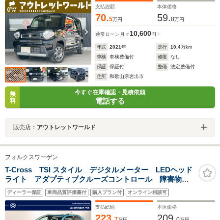
オートライト・クリアランスソナー
支払総額
本体価格
70.
59.
5
8
万円
万円
10,600
通常ローン
月々
円
年式
2021
年
走行
10.4
万km
車検
車検整備付
修復
なし
保証
保証付
整備
法定整備付
住所
和歌山県岩出市
今すぐ在庫確認・見積依頼
無
電話する
料
販売店：
アウトレットワールド
フォルクスワーゲン
T-Cross TSI スタイル デジタルメーター LEDヘッド
ライト アダプティブクルーズコントロール 障害物セ
ンサー 後方死角検知機能付 オートライト 純正アル
ディーラー保証
車両品質評価書付
購入プラン付
オンライン相談可
ミホイール Discover Proパッケージ
支払総額
本体価格
223.
209.
7
0
万円
万円