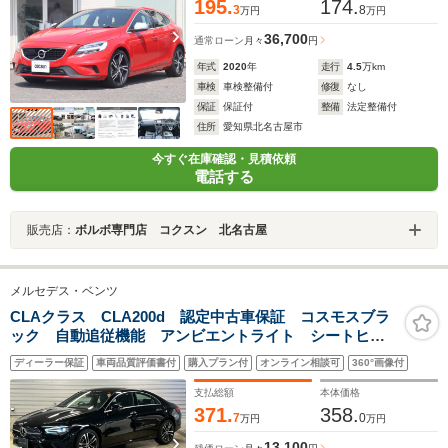
195.
174.
3
8
万円
万円
36,700
通常ローン
月々
円
年式
2020
年
走行
4.5
万km
車検
車検整備付
修復
なし
保証
保証付
整備
法定整備付
住所
愛知県北名古屋市
今すぐ在庫確認・見積依頼
電話する
販売店：
ボルボ専門店 コクスン 北名古屋
メルセデス・ベンツ
CLAクラス CLA200d 認定中古車保証 コスモスブラ
ック 自動追従機能 アンビエントライト シートヒー
ター 電動パワーシート 純正ドライブレコーダー ワ
ディーラー保証
車両品質評価書付
購入プラン付
オンライン相談可
360°画像付
イヤレスチャージャー MBUX ETC 純正ナビ バッ
クカメラ
支払総額
本体価格
371.
358.
7
0
万円
万円
13,100