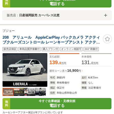
無
電話する
料
販売店：
日産福岡販売 カーパレス比恵
プジョー
208 アリュール AppleCarPlay バックカメラ アクティ
ブクルーズコントロール レーンキープアシスト アクティ
ブセーフティブレーキ 前後ドラレコ スマートキー ドライ
販売店保証
車両品質評価書付
購入プラン付
オンライン相談可
360°画像付
ブモード ハーフレザーシート 純16incAW LEDライト
ETC
支払総額
本体価格
139.
131.
8
0
万円
万円
16,900
通常ローン
月々
円
年式
2021
年
走行
6.0
万km
車検
車検整備付
修復
なし
保証
保証付
整備
法定整備付
住所
和歌山県和歌山市
今すぐ在庫確認・見積依頼
無
電話する
料
カーセンサーアフター保証がBプランに付いています