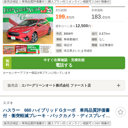
販売店保証
車両品質評価書付
購入プラン付
オンライン相談可
360°画像付
ーター ETC2.0 Bluetooth パワーシート 電動パーキング
アルミペダル LEDライト
支払総額
本体価格
199.
183.
9
0
万円
万円
12,500
通常ローン
月々
円
年式
2024
年
走行
2.2
万km
車検
車検整備付
修復
なし
保証
保証付
整備
法定整備付
住所
埼玉県さいたま市緑区
今すぐ在庫確認・見積依頼
無
電話する
料
カーセンサーアフター保証がBプランに付いています
販売店：
エバーグリーンオート株式会社 ファースト店
スズキ
ハスラー 660 ハイブリッド Gターボ 車両品質評価書
付・衝突軽減ブレーキ・バックカメラ・ディスプレイオ
ーディオ・アダクティブクルーズコントロール・
販売店保証
車両品質評価書付
購入プラン付
オンライン相談可
360°画像付
Bluetooth・運転席助手席シートヒーター・Aエアコン・