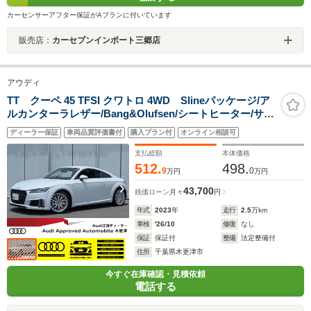
カーセンサーアフター保証がAプランに付いています
販売店：
カーセブンインポート三郷店
アウディ
TT クーペ 45 TFSI クワトロ 4WD Slineパッケージ/ア
ルカンターラレザー/Bang&Olufsen/シートヒーター/サイ
ドアシスト/マトリクスLEDヘッドライト/リヤカメラ/パド
ディーラー保証
車両品質評価書付
購入プラン付
オンライン相談可
ルシフト/クルーズコントロール/
支払総額
本体価格
512.
498.
9
0
万円
万円
43,700
残価ローン
月々
円
年式
2023
年
走行
2.5
万km
車検
'26/10
修復
なし
保証
保証付
整備
法定整備付
住所
千葉県木更津市
今すぐ在庫確認・見積依頼
電話する