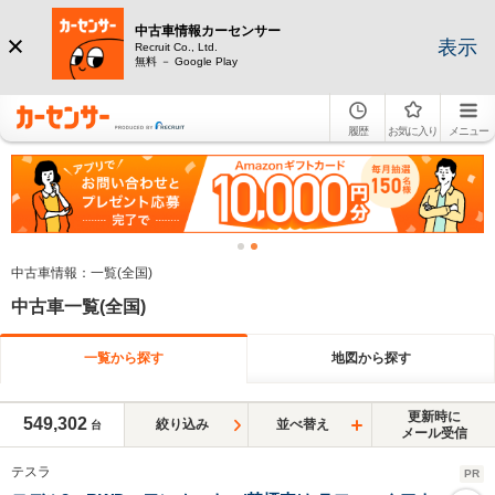
中古車情報カーセンサー
表示
Recruit Co., Ltd.
無料 － Google Play
履歴
お気に入り
メニュー
中古車情報：一覧(全国)
中古車一覧(全国)
一覧から探す
地図から探す
更新時に
549,302
絞り込み
並べ替え
台
メール受信
テスラ
PR