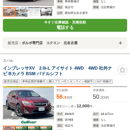
車検
車検整備付
修復
なし
保証
保証付
整備
法定整備付
住所
愛知県北名古屋市
今すぐ在庫確認・見積依頼
電話する
販売店：
ボルボ専門店 コクスン 北名古屋
スバル
インプレッサXV 2.0i-L アイサイト 4WD 4WD 社外ナ
ビ Bカメラ BSM パドルシフト
販売店保証
車両品質評価書付
購入プラン付
オンライン相談可
360°画像付
支払総額
本体価格
56.
50.
8
3
万円
万円
12,000
通常ローン
月々
円
年式
2016
年
走行
10.4
万km
車検
'27/03
修復
なし
保証
保証付
整備
法定整備付