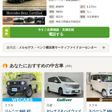
残価ローン
月々
円
年式
2025
年
走行
2.1
万km
車検
'26/11
修復
なし
保証
保証付
整備
法定整備付
住所
神奈川県横浜市鶴見区
今すぐ在庫確認・見積依頼
無
電話する
料
販売店：
メルセデス・ベンツ横浜東サーティファイドカーセンター
あなたにおすすめの中古車
［PR］
スズキ
日産
スズキ
ジムニー 660 XC
セレナ 2.0 ハイウェイ
スペーシア 66