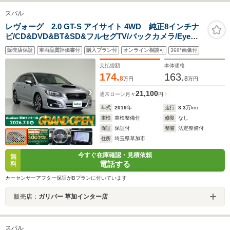
スバル
レヴォーグ 2.0 GT-S アイサイト 4WD 純正8インチナ
ビ/CD&DVD&BT&SD&フルセグTV/バックカメラ/Eye
Sight/プリクラッシュブレーキ/ツーリングアシスト/全車
販売店保証
車両品質評価書付
購入プラン付
オンライン相談可
360°画像付
速追従機能付クルーズコントロール/アクティブレーンキ
ープ/AT誤発進抑制制御
支払総額
本体価格
174.
163.
8
8
万円
万円
21,100
通常ローン
月々
円
年式
2019
年
走行
3.3
万km
車検
車検整備付
修復
なし
保証
保証付
整備
法定整備付
住所
埼玉県草加市
今すぐ在庫確認・見積依頼
無
電話する
料
カーセンサーアフター保証がBプランに付いています
販売店：
ガリバー 草加インター店
スバル