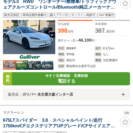
モデル3 RWD ワンオーナー/禁煙車/トラフィックアウ
ェアクルーズコントロール/Bluetooth/純正メーカーナビ/
ガラスルーフ/LEDヘッドライト/コーナーセンサー/クリア
販売店保証
車両品質評価書付
購入プラン付
オンライン相談可
360°画像付
ナンスソナー/アラウンドビューモニター/オートライト
支払総額
本体価格
398
387.
9
万円
万円
46,100
通常ローン
月々
円
年式
2024
年
走行
2.1
万km
車検
'27/11
修復
なし
保証
保証付
整備
法定整備付
住所
愛知県名古屋市守山区
今すぐ在庫確認・見積依頼
無
電話する
料
販売店：
ガリバー 名古屋大森インター店
マクラーレン
PR
675LTスパイダー 3.8 スペシャルペイント/走行
1750km/CFエクステリアアUPグレード/CFサイドエアイ
ンテーク/ウルトラライトウエイト20スポーク鍛造ホイー