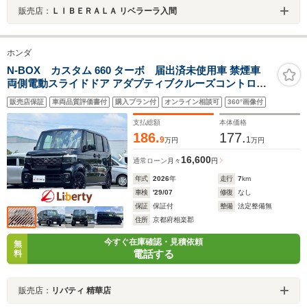
販売店：
ＬＩＢＥＲＡＬＡ リベラーラ入間
ホンダ
N-BOX カスタム 660 ターボ 届出済未使用車 禁煙車
両側電動スライドドア アダプティブクルーズコントロー
ル 衝突被害軽減ブレーキ LEDヘッドライト 純正アルミホ
販売店保証
車両品質評価書付
購入プラン付
オンライン相談可
360°画像付
イール 電動パーキングブレーキ オートブレーキホールド
シートヒーター
支払総額
本体価格
186.
177.
9
1
万円
万円
16,600
通常ローン
月々
円
年式
2026
年
走行
7
km
車検
'29/07
修復
なし
保証
保証付
整備
法定整備無
住所
京都府相楽郡
今すぐ在庫確認・見積依頼
無
電話する
料
販売店：
リバティ 精華店