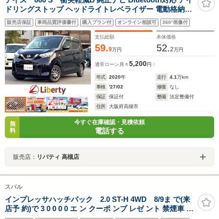
ドリングストップ ヘッドライトレベライザー 電動格納ミ
ラー 社外アルミホイール
販売店保証
車両品質評価書付
購入プラン付
オンライン相談可
360°画像付
支払総額
本体価格
59.
52.
9
2
万円
万円
5,200
通常ローン
月々
円
年式
2020
年
走行
4.1
万km
車検
'27/02
修復
なし
保証
保証付
整備
法定整備付
住所
大阪府高槻市
今すぐ在庫確認・見積依頼
無
電話する
料
販売店：
リバティ 高槻店
スバル
インプレッサハッチバック 2.0 ST-H 4WD 8/9ま で(来
店予 約)で 3 0 0 0 0 エ ン クーポ ンプ レゼ ント 禁煙車 新
世代アイサイト 全周囲モニター 純正メモリナビ シートヒ