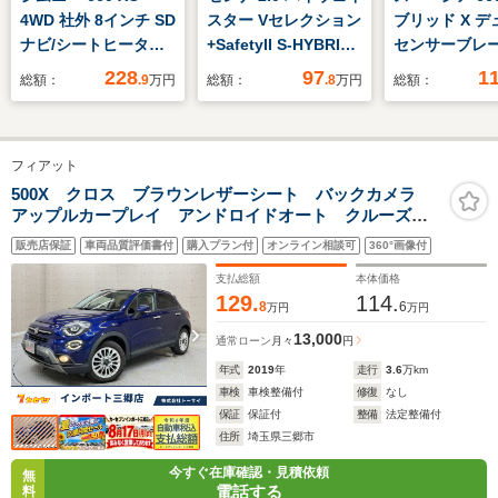
4WD 社外 8インチ SD
スター Vセレクション
ブリッド X デ
ナビ/シートヒーター/
+SafetyII S-HYBRID
センサーブレ
車線逸脱防止支援シス
純正8インチSDメモリ
ート ケンウ
228
97
1
総額：
.9
万円
総額：
.8
万円
総額：
テム/ヘッドランプ
ーナビ(FM/AM/フルセ
ビ バック
LED/Bluetooth接
グ
CD/SD/ラジ
続/ETC/ABS/横滑り防
TV/Bluetooth/CD/DVD/SD/AUX)
ースライドド
フィアット
止装置/セーフティサ
純正11インチ後席専
トヒーター 
ポート(スズキ)
用モニター アラウン
センサー オ
500X クロス ブラウンレザーシート バックカメラ
アップルカープレイ アンドロイドオート クルーズコ
ドビューモニター 両
ト スマート
ントロール シートヒーター プッシュスタート ETC
側パワースライドド
販売店保証
車両品質評価書付
購入プラン付
オンライン相談可
360°画像付
ア オートライト
支払総額
本体価格
129.
114.
8
6
万円
万円
13,000
通常ローン
月々
円
年式
2019
年
走行
3.6
万km
車検
車検整備付
修復
なし
保証
保証付
整備
法定整備付
住所
埼玉県三郷市
今すぐ在庫確認・見積依頼
無
電話する
料