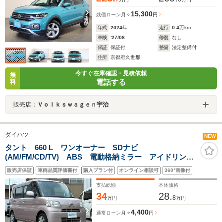
15,300
残価ローン
月々
円
年式
2024
年
走行
0.4
万km
車検
'27/08
修復
なし
保証
保証付
整備
法定整備付
住所
京都府久世郡
今すぐ在庫確認・見積依頼
無
電話する
料
販売店：
Ｖｏｌｋｓｗａｇｅｎ宇治
ダイハツ
NEW
タント 660 L ワンオーナー SDナビ
(AM/FM/CD/TV) ABS 電動格納ミラー アイドリング
ストップ キーレス スペアキー 取説 保証書
販売店保証
車両品質評価書付
購入プラン付
オンライン相談可
360°画像付
支払総額
本体価格
34
28.
8
万円
万円
4,400
通常ローン
月々
円