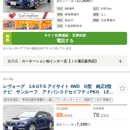
17,000
通常ローン
月々
円
年式
2019
年
走行
2.9
万km
車検
車検整備付
修復
なし
保証
保証付
整備
法定整備付
住所
千葉県野田市
今すぐ在庫確認・見積依頼
無
電話する
料
カーセンサーアフター保証がAプランに付いています
販売店：
カーネーション柏インター店【ＪＵ適正販売店】
スバル
レヴォーグ 1.6 GT-S アイサイト 4WD D型 純正8型
ナビ サンルーフ アドバンスドセイフティPKG LED
アクセサリーライナー スマートリアビューミラー
販売店保証
車両品質評価書付
購入プラン付
オンライン相談可
360°画像付
BILSTEINダンパー LEDヘッド 革巻きステアリング
スマートキー 禁煙車
支払総額
本体価格
89.
78.
9
1
万円
万円
7,100
通常ローン
月々
円