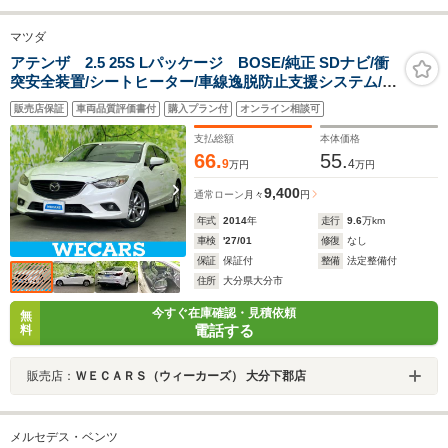
マツダ
アテンザ 2.5 25S Lパッケージ BOSE/純正 SDナビ/衝
突安全装置/シートヒーター/車線逸脱防止支援システム/シ
ート フルレザー/ヘッドランプ HID/Bluetooth接
販売店保証
車両品質評価書付
購入プラン付
オンライン相談可
続/ETC/EBD付ABS/横滑り防止装置
支払総額
本体価格
66.
55.
9
4
万円
万円
9,400
通常ローン
月々
円
年式
2014
年
走行
9.6
万km
車検
'27/01
修復
なし
保証
保証付
整備
法定整備付
住所
大分県大分市
今すぐ在庫確認・見積依頼
無
電話する
料
販売店：
ＷＥＣＡＲＳ（ウィーカーズ） 大分下郡店
メルセデス・ベンツ