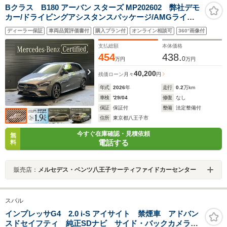
Bクラス B180 アーバン スターズ MP202602 弊社デモ
カー/ドライビングアシスタンスパッケージ/AMGライン/
ナイトパッケージ/レザーARTICO・MICROCUTシート/ア
ディーラー保証
車両品質評価書付
購入プラン付
オンライン相談可
360°画像付
ドバンスドサウンドシステム/MBUX AR ナビゲーション/
フットトランクオープナー
支払総額
本体価格
454
438.
0
万円
万円
40,200
残価ローン
月々
円
年式
2026
年
走行
0.2
万km
車検
'29/04
修復
なし
保証
保証付
整備
法定整備付
住所
東京都八王子市
今すぐ在庫確認・見積依頼
無
電話する
料
販売店：
メルセデス・ベンツ八王子サーティファイドカーセンター
スバル
インプレッサG4 2.0 i-S アイサイト 禁煙車 アドバン
スドセイフティ 純正SDナビ サイド・バックカメラ