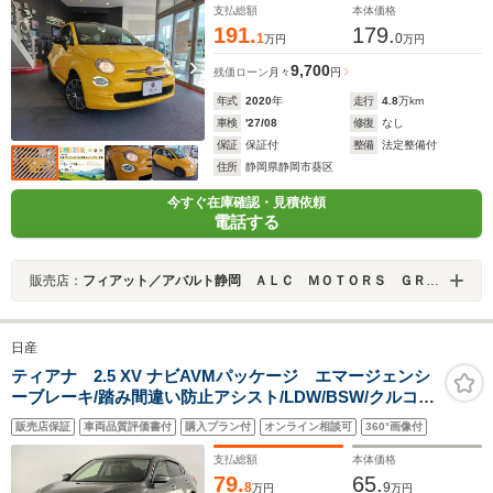
支払総額
本体価格
191.
179.
1
0
万円
万円
9,700
残価ローン
月々
円
年式
2020
年
走行
4.8
万km
車検
'27/08
修復
なし
保証
保証付
整備
法定整備付
住所
静岡県静岡市葵区
今すぐ在庫確認・見積依頼
電話する
販売店：
フィアット／アバルト静岡 ＡＬＣ ＭＯＴＯＲＳ ＧＲＯＵＰ
日産
ティアナ 2.5 XV ナビAVMパッケージ エマージェンシ
ーブレーキ/踏み間違い防止アシスト/LDW/BSW/クルコ
ン/HIDヘッド・Fフォグ/黒革シート/Pシート/シートエア
販売店保証
車両品質評価書付
購入プラン付
オンライン相談可
360°画像付
コン/Pオットマン/コネクトナビゲーション/アラウンドビ
ュー/フルセグTV/DVD/Bluetooth/ETC
支払総額
本体価格
79.
65.
8
9
万円
万円