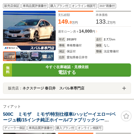
パワーシート コーナーセンサー LEDライナー スマ
販売店保証
車両品質評価書付
購入プラン付
オンライン相談可
360°画像付
ートキー LEDヘッド ETC 純正18インチアルミ
支払総額
本体価格
149.
133.
9
2
万円
万円
14,000
通常ローン
月々
円
年式
2018
年
走行
2.7
万km
車検
車検整備付
修復
なし
保証
保証付
整備
法定整備付
住所
愛知県春日井市
今すぐ在庫確認・見積依頼
無
電話する
料
販売店：
ネクステージ 春日井 スバル車専門店
フィアット
500C ミモザ ミモザ/特別仕様車/ハッピーイエロー/ベ
ージュ幌/15インチ純正ホイール/ファブリックシー
ト/ETC/純正AWあり
ディーラー保証
車両品質評価書付
購入プラン付
オンライン相談可