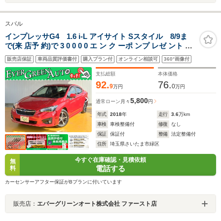
スバル
インプレッサG4 1.6 i-L アイサイト Sスタイル 8/9ま
で(来 店予 約)で 3 0 0 0 0 エ ン ク ーポ ンプ レゼ ント 禁
煙車 アイサイトVer3 純正SDナビ プッシュスタート サイ
販売店保証
車両品質評価書付
購入プラン付
オンライン相談可
360°画像付
ド/バックカメラ ブラインドスポットモニター パドルシフ
ト 電動パーキング
支払総額
本体価格
92.
76.
9
0
万円
万円
5,800
通常ローン
月々
円
年式
2018
年
走行
3.6
万km
車検
車検整備付
修復
なし
保証
保証付
整備
法定整備付
住所
埼玉県さいたま市緑区
今すぐ在庫確認・見積依頼
無
電話する
料
カーセンサーアフター保証がBプランに付いています
販売店：
エバーグリーンオート株式会社 ファースト店