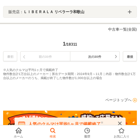
販売店：
ＬＩＢＥＲＡＬＡ リベラーラ和歌山
中古車一覧(全国)
1
/18311
最初
前の30件
次の30件
最後
※人気のクルマは平均1ヶ月で掲載終了
物件数合計1万台以上のメーカー｜算出データ期間：2024年9月～11月｜内容：物件数合計1万
台以上のメーカーのうち、掲載が終了した物件数が1,000台以上の場合
ページトップへ
※
人気のクルマは平均1ヶ月で掲載終了
在庫が無くなる前にお問い合わせください
ホーム
検索
履歴
お気に入り