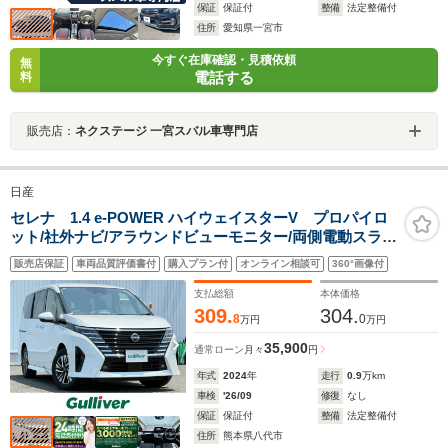
保証
保証付
整備
法定整備付
住所
愛知県一宮市
今すぐ在庫確認・見積依頼
無
電話する
料
販売店：
ネクステージ 一宮スバル車専門店
日産
セレナ 1.4 e-POWER ハイウェイスターV プロパイロ
ット/社外ナビ/アラウンドビューモニター/両側電動スライ
ド/ハンズフリー開閉/追従クルーズコントロール/LEDオー
販売店保証
車両品質評価書付
購入プラン付
オンライン相談可
360°画像付
トライト/デジタルインナーミラー/ETC/16AW/禁煙車
支払総額
本体価格
309.
304.
8
0
万円
万円
35,900
通常ローン
月々
円
年式
2024
年
走行
0.9
万km
車検
'26/09
修復
なし
保証
保証付
整備
法定整備付
住所
熊本県八代市