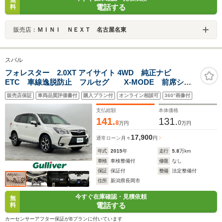
無
電話する
料
販売店：
ＭＩＮＩ ＮＥＸＴ 名古屋名東
スバル
フォレスター 2.0XT アイサイト 4WD 純正ナビ
ETC 車線逸脱防止 フルセグ X-MODE 前席シー
トヒーター レーダークルーズコントロール
販売店保証
車両品質評価書付
購入プラン付
オンライン相談可
360°画像付
Bluetooth バックカメラ 衝突軽減ブレーキ
支払総額
本体価格
141.
131.
8
0
万円
万円
17,900
通常ローン
月々
円
年式
2015
年
走行
5.8
万km
車検
車検整備付
修復
なし
保証
保証付
整備
法定整備付
住所
新潟県長岡市
今すぐ在庫確認・見積依頼
無
電話する
料
カーセンサーアフター保証がBプランに付いています