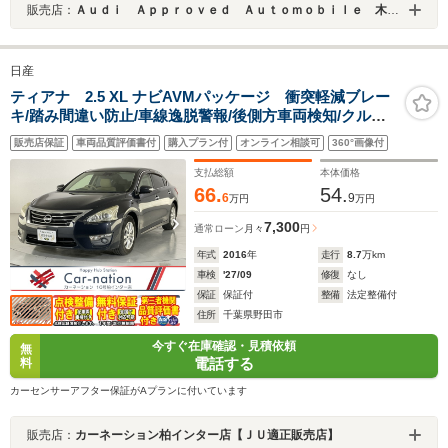
販売店：
Ａｕｄｉ Ａｐｐｒｏｖｅｄ Ａｕｔｏｍｏｂｉｌｅ 木更津
日産
ティアナ 2.5 XL ナビAVMパッケージ 衝突軽減ブレー
キ/踏み間違い防止/車線逸脱警報/後側方車両検知/クルー
ズコントロール/HIDヘッドランプ/前席パワーシート/助手
販売店保証
車両品質評価書付
購入プラン付
オンライン相談可
360°画像付
席パワーオットマン/アラウンドビュー/純正コネクトナビ/
ビルトインETC
支払総額
本体価格
66.
54.
6
9
万円
万円
7,300
通常ローン
月々
円
年式
2016
年
走行
8.7
万km
車検
'27/09
修復
なし
保証
保証付
整備
法定整備付
住所
千葉県野田市
今すぐ在庫確認・見積依頼
無
電話する
料
カーセンサーアフター保証がAプランに付いています
販売店：
カーネーション柏インター店【ＪＵ適正販売店】