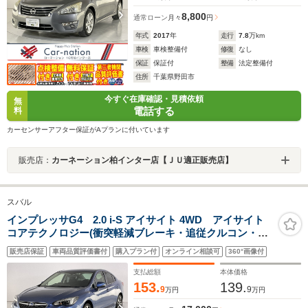
8,800
通常ローン
月々
円
年式
2017
年
走行
7.8
万km
車検
車検整備付
修復
なし
保証
保証付
整備
法定整備付
住所
千葉県野田市
今すぐ在庫確認・見積依頼
無
電話する
料
カーセンサーアフター保証がAプランに付いています
販売店：
カーネーション柏インター店【ＪＵ適正販売店】
スバル
インプレッサG4 2.0 i-S アイサイト 4WD アイサイト
コアテクノロジー(衝突軽減ブレーキ・追従クルコン・誤
発進抑制・アクティブレーンキープ)/LEDヘッドランプ/左
販売店保証
車両品質評価書付
購入プラン付
オンライン相談可
360°画像付
右独立AAC/前席パワーシート/カロッツェリアナビ/バッ
クカメラ/純正ドラレコ/ETC2.0
支払総額
本体価格
153.
139.
9
9
万円
万円