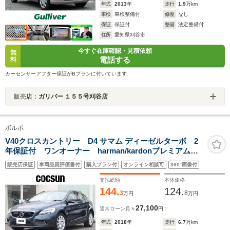
年式
2013
年
走行
1.9
万km
車検
車検整備付
修復
なし
保証
保証付
整備
法定整備付
住所
愛知県刈谷市
今すぐ在庫確認・見積依頼
無
電話する
料
カーセンサーアフター保証がBプランに付いています
販売店：
ガリバー １５５号刈谷店
ボルボ
V40クロスカントリー D4 サマム ディーゼルターボ 2
年保証付 ワンオーナー harman/kardonプレミアムオ
ーディオ ソフトベージュ本革シート パワーシート
販売店保証
車両品質評価書付
購入プラン付
オンライン相談可
360°画像付
シートヒーター モダンウッドパネル ドライブレコー
ダー ACC BLIS 禁煙車
支払総額
本体価格
144.
124.
3
8
万円
万円
27,100
通常ローン
月々
円
年式
2018
年
走行
6.7
万km