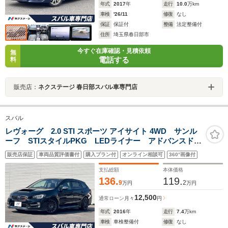
年式
2017
年
走行
10.0
万km
車検
'26/11
修復
なし
保証
保証付
整備
法定整備付
住所
埼玉県春日部市
今すぐ在庫確認・見積依頼
無
電話する
料
販売店：
ネクステージ 春日部スバル車専門店
スバル
レヴォーグ 2.0 STI スポーツ アイサイト 4WD サンル
ーフ STIスタイルPKG LEDライナー アドバンスドセ
イフティPKG 純正ナビ サイド/バックカメラ
販売店保証
車両品質評価書付
購入プラン付
オンライン相談可
360°画像付
BILSTEIN製ダンパー＆スプリング ボルドー＆ブラック
革シート ドラレコ ETC
支払総額
本体価格
136.
119.
9
2
万円
万円
12,500
通常ローン
月々
円
年式
2016
年
走行
7.4
万km
車検
車検整備付
修復
なし