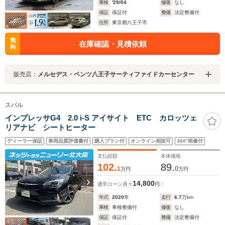
車検
'29/04
修復
なし
保証
保証付
整備
法定整備付
住所
東京都八王子市
無
在庫確認・見積依頼
料
販売店：
メルセデス・ベンツ八王子サーティファイドカーセンター
スバル
インプレッサG4 2.0 i-S アイサイト ETC カロッツェ
リアナビ シートヒーター
ディーラー保証
車両品質評価書付
購入プラン付
オンライン相談可
360°画像付
支払総額
本体価格
102.
89.
1
0
万円
万円
14,800
通常ローン
月々
円
年式
2020
年
走行
6.7
万km
車検
車検整備付
修復
なし
保証
保証付
整備
法定整備付