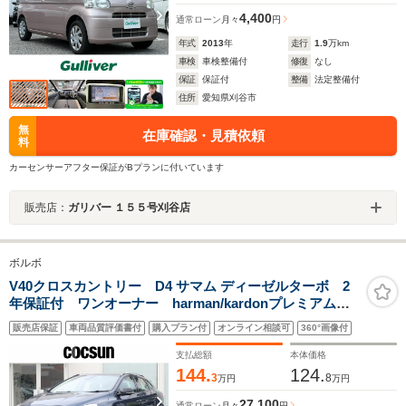
4,400
通常ローン
月々
円
年式
2013
年
走行
1.9
万km
車検
車検整備付
修復
なし
保証
保証付
整備
法定整備付
住所
愛知県刈谷市
無
在庫確認・見積依頼
料
カーセンサーアフター保証がBプランに付いています
販売店：
ガリバー １５５号刈谷店
ボルボ
V40クロスカントリー D4 サマム ディーゼルターボ 2
年保証付 ワンオーナー harman/kardonプレミアムオ
ーディオ ソフトベージュ本革シート パワーシート
販売店保証
車両品質評価書付
購入プラン付
オンライン相談可
360°画像付
シートヒーター モダンウッドパネル ドライブレコー
ダー ACC BLIS 禁煙車
支払総額
本体価格
144.
124.
3
8
万円
万円
27,100
通常ローン
月々
円