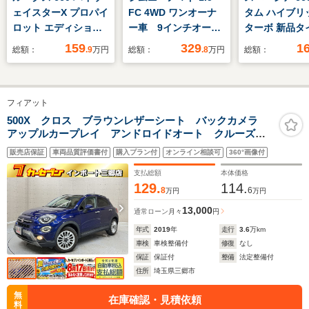
ェイスターX プロパイ
FC 4WD ワンオーナ
タム ハイブリッ
ロット エディション
ー車 9インチオーデ
ターボ 新品タ
純正9型ナビ 全周囲
ィオ HDMI入力端
正 8インチ S
159
329
1
総額：
.9
万円
総額：
.8
万円
総額：
カメラ 禁煙車 両側
子 バックカメラ ス
リップダウン
電動ドア 衝突軽減装
ズキセーフティサポー
ー/両側電動ス
置 プロパイロット
ト ステアリングスイ
ドア/シートヒ
フィアット
踏み間違い防止装置
ッチ 追従クルコン
運転席/全方位
LEDヘッド ドラレ
革巻きステアリング
ー用カメラ/シ
500X クロス ブラウンレザーシート バックカメラ
アップルカープレイ アンドロイドオート クルーズコ
コ フルセグ
前席シートヒーター
ーフレザー/ド
ントロール シートヒーター プッシュスタート ETC
Bluetooth再生
ETC 寒冷地仕様
レコーダー 純
販売店保証
車両品質評価書付
購入プラン付
オンライン相談可
360°画像付
ETC スマートキー
支払総額
本体価格
アイドリングストップ
129.
114.
8
6
万円
万円
13,000
通常ローン
月々
円
年式
2019
年
走行
3.6
万km
車検
車検整備付
修復
なし
保証
保証付
整備
法定整備付
住所
埼玉県三郷市
無
在庫確認・見積依頼
料