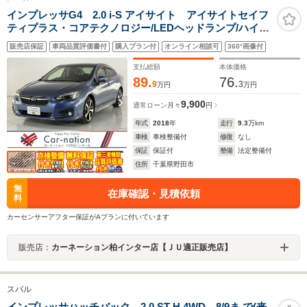
インプレッサG4 2.0 i-S アイサイト アイサイトセイフ
ティプラス・コアテクノロジー/LEDヘッドランプ/ハイビ
ームアシスト/後側方警戒/前席パワーシート/サイド・バッ
販売店保証
車両品質評価書付
購入プラン付
オンライン相談可
360°画像付
クカメラ/純正DIATONEビルトインナビ/ETC2.0/純正ドラ
レコ
支払総額
本体価格
89.
76.
9
3
万円
万円
9,900
通常ローン
月々
円
年式
2018
年
走行
9.3
万km
車検
車検整備付
修復
なし
保証
保証付
整備
法定整備付
住所
千葉県野田市
無
在庫確認・見積依頼
料
カーセンサーアフター保証がAプランに付いています
販売店：
カーネーション柏インター店【ＪＵ適正販売店】
スバル
インプレッサハッチバック 2.0 ST-H 4WD 8/9ま で(来