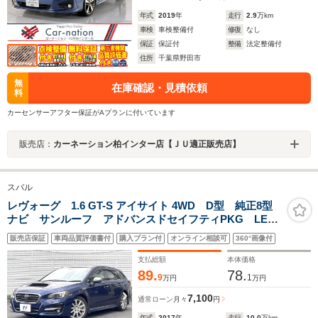
年式
2019
年
走行
2.9
万km
車検
車検整備付
修復
なし
保証
保証付
整備
法定整備付
住所
千葉県野田市
無
在庫確認・見積依頼
料
カーセンサーアフター保証がAプランに付いています
販売店：
カーネーション柏インター店【ＪＵ適正販売店】
スバル
レヴォーグ 1.6 GT-S アイサイト 4WD D型 純正8型
ナビ サンルーフ アドバンスドセイフティPKG LED
アクセサリーライナー スマートリアビューミラー
販売店保証
車両品質評価書付
購入プラン付
オンライン相談可
360°画像付
BILSTEINダンパー LEDヘッド 革巻きステアリング
スマートキー 禁煙車
支払総額
本体価格
89.
78.
9
1
万円
万円
7,100
通常ローン
月々
円
年式
2017
年
走行
10.0
万km