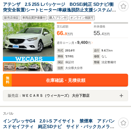
アテンザ 2.5 25S Lパッケージ BOSE/純正 SDナビ/衝
突安全装置/シートヒーター/車線逸脱防止支援システム/シ
ート フルレザー/ヘッドランプ HID/Bluetooth接
販売店保証
車両品質評価書付
購入プラン付
オンライン相談可
続/ETC/EBD付ABS/横滑り防止装置
支払総額
本体価格
66.
55.
9
4
万円
万円
9,400
通常ローン
月々
円
年式
2014
年
走行
9.6
万km
車検
'27/01
修復
なし
保証
保証付
整備
法定整備付
住所
大分県大分市
無
在庫確認・見積依頼
料
販売店：
ＷＥＣＡＲＳ（ウィーカーズ） 大分下郡店
スバル
インプレッサG4 2.0 i-S アイサイト 禁煙車 アドバン
スドセイフティ 純正SDナビ サイド・バックカメラ