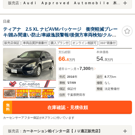
販売店：
Ａｕｄｉ Ａｐｐｒｏｖｅｄ Ａｕｔｏｍｏｂｉｌｅ 木更津
日産
ティアナ 2.5 XL ナビAVMパッケージ 衝突軽減ブレー
キ/踏み間違い防止/車線逸脱警報/後側方車両検知/クルー
ズコントロール/HIDヘッドランプ/前席パワーシート/助手
販売店保証
車両品質評価書付
購入プラン付
オンライン相談可
360°画像付
席パワーオットマン/アラウンドビュー/純正コネクトナビ/
ビルトインETC
支払総額
本体価格
66.
54.
6
9
万円
万円
7,300
通常ローン
月々
円
年式
2016
年
走行
8.7
万km
車検
'27/09
修復
なし
保証
保証付
整備
法定整備付
住所
千葉県野田市
無
在庫確認・見積依頼
料
カーセンサーアフター保証がAプランに付いています
販売店：
カーネーション柏インター店【ＪＵ適正販売店】