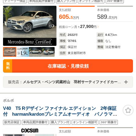
ディーラー保証
車両品質評価書付
購入プラン付
オンライン相談可
360°画像付
スクルーシブパッケージ レーダーセーフティーパッケ
ージ 360°カメラシステム キーレス
支払総額
本体価格
605.
589.
5
0
万円
万円
27,900
残価ローン
月々
円
年式
2022
年
走行
0.6
万km
車検
'27/01
修復
なし
保証
保証付
整備
法定整備付
住所
東京都羽村市
無
在庫確認・見積依頼
料
販売店：
メルセデス・ベンツ武蔵村山 羽村サーティファイドカーセンター
ボルボ
V40 T5 Rデザイン ファイナル エディション 2年保証
付 harman/kardonプレミアムオーディオ パノラマガ
ラスルーフ 18インチアルミホイール ナビゲーショ
販売店保証
車両品質評価書付
購入プラン付
オンライン相談可
360°画像付
ン リアビューカメラ オフブラック本革シート シー
トヒーター パワーシート 禁煙
支払総額
本体価格