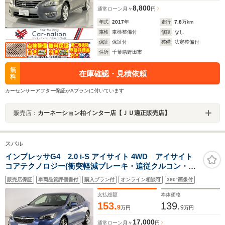
8,800
通常ローン
月々
円
年式
2017
年
走行
7.8
万km
車検
車検整備付
修復
なし
保証
保証付
整備
法定整備付
住所
千葉県野田市
無
在庫確認・見積依頼
料
カーセンサーアフター保証がAプランに付いています
販売店：
カーネーション柏インター店【ＪＵ適正販売店】
スバル
インプレッサG4 2.0 i-S アイサイト 4WD アイサイト
コアテクノロジー(衝突軽減ブレーキ・追従クルコン・誤
発進抑制・アクティブレーンキープ)/LEDヘッドランプ/左
販売店保証
車両品質評価書付
購入プラン付
オンライン相談可
360°画像付
右独立AAC/前席パワーシート/カロッツェリアナビ/バッ
クカメラ/純正ドラレコ/ETC2.0
支払総額
本体価格
153.
139.
9
9
万円
万円
17,000
通常ローン
月々
円