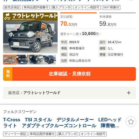
ーディオ・アダクティブクルーズコントロール・
販売店保証
車両品質評価書付
購入プラン付
オンライン相談可
360°画像付
Bluetooth・運転席助手席シートヒーター・Aエアコン・
オートライト・クリアランスソナー
支払総額
本体価格
70.
59.
5
8
万円
万円
10,600
通常ローン
月々
円
年式
2021
年
走行
10.4
万km
車検
車検整備付
修復
なし
保証
保証付
整備
法定整備付
住所
和歌山県岩出市
無
在庫確認・見積依頼
料
販売店：
アウトレットワールド
フォルクスワーゲン
T-Cross TSI スタイル デジタルメーター LEDヘッド
ライト アダプティブクルーズコントロール 障害物セ
ンサー 後方死角検知機能付 オートライト 純正アル
ディーラー保証
車両品質評価書付
購入プラン付
オンライン相談可
ミホイール Discover Proパッケージ