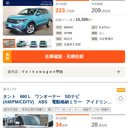
支払総額
本体価格
223.
209.
7
0
万円
万円
15,300
残価ローン
月々
円
年式
2024
年
走行
0.4
万km
車検
'27/08
修復
なし
保証
保証付
整備
法定整備付
住所
京都府久世郡
無
在庫確認・見積依頼
料
販売店：
Ｖｏｌｋｓｗａｇｅｎ宇治
ダイハツ
NEW
タント 660 L ワンオーナー SDナビ
(AM/FM/CD/TV) ABS 電動格納ミラー アイドリング
ストップ キーレス スペアキー 取説 保証書
販売店保証
車両品質評価書付
購入プラン付
オンライン相談可
360°画像付
支払総額
本体価格
34
28.
8
万円
万円