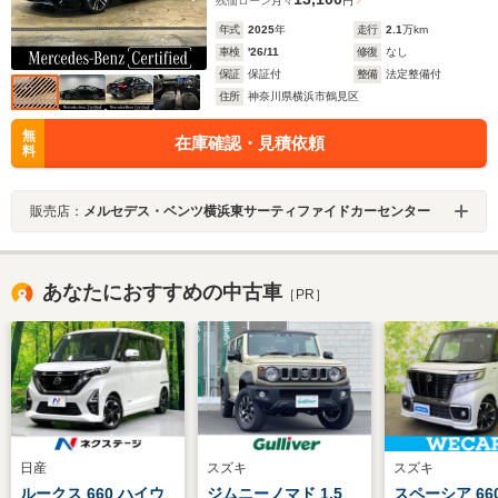
残価ローン
月々
円
年式
2025
年
走行
2.1
万km
車検
'26/11
修復
なし
保証
保証付
整備
法定整備付
住所
神奈川県横浜市鶴見区
無
在庫確認・見積依頼
料
販売店：
メルセデス・ベンツ横浜東サーティファイドカーセンター
あなたにおすすめの中古車
［PR］
日産
スズキ
スズキ
ルークス 660 ハイウ
ジムニーノマド 1.5
スペーシア 66