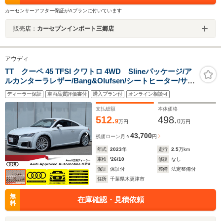
カーセンサーアフター保証がAプランに付いています
販売店：
カーセブンインポート三郷店
アウディ
TT クーペ 45 TFSI クワトロ 4WD Slineパッケージ/ア
ルカンターラレザー/Bang&Olufsen/シートヒーター/サイ
ドアシスト/マトリクスLEDヘッドライト/リヤカメラ/パド
ディーラー保証
車両品質評価書付
購入プラン付
オンライン相談可
ルシフト/クルーズコントロール/
支払総額
本体価格
512.
498.
9
0
万円
万円
43,700
残価ローン
月々
円
年式
2023
年
走行
2.5
万km
車検
'26/10
修復
なし
保証
保証付
整備
法定整備付
住所
千葉県木更津市
無
在庫確認・見積依頼
料