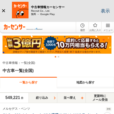
中古車情報カーセンサー
表示
Recruit Co., Ltd.
無料 － Google Play
履歴
お気に入り
メニュー
中古車情報：一覧(全国)
中古車一覧(全国)
一覧から探す
地図から探す
更新時に
549,221
絞り込み
並べ替え
台
メール受信
メルセデス・ベンツ
PR