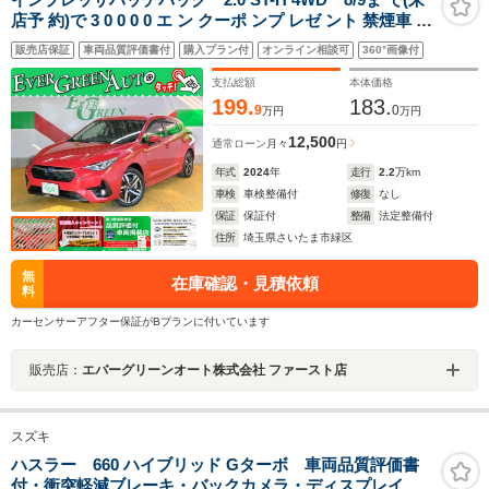
店予 約)で 3 0 0 0 0 エ ン クーポ ンプ レゼ ント 禁煙車 新
世代アイサイト 全周囲モニター 純正メモリナビ シートヒ
販売店保証
車両品質評価書付
購入プラン付
オンライン相談可
360°画像付
ーター ETC2.0 Bluetooth パワーシート 電動パーキング
アルミペダル LEDライト
支払総額
本体価格
199.
183.
9
0
万円
万円
12,500
通常ローン
月々
円
年式
2024
年
走行
2.2
万km
車検
車検整備付
修復
なし
保証
保証付
整備
法定整備付
住所
埼玉県さいたま市緑区
無
在庫確認・見積依頼
料
カーセンサーアフター保証がBプランに付いています
販売店：
エバーグリーンオート株式会社 ファースト店
スズキ
ハスラー 660 ハイブリッド Gターボ 車両品質評価書
付・衝突軽減ブレーキ・バックカメラ・ディスプレイオ