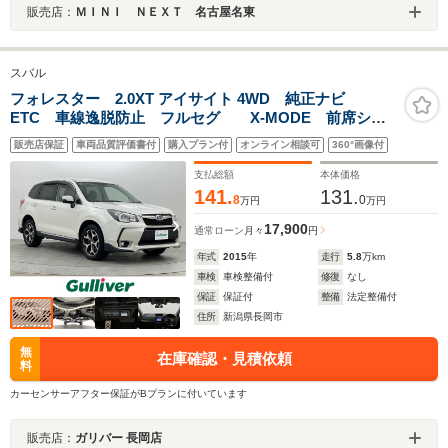
販売店：
ＭＩＮＩ ＮＥＸＴ 名古屋名東
スバル
フォレスター 2.0XT アイサイト 4WD 純正ナビ
ETC 車線逸脱防止 フルセグ X-MODE 前席シー
トヒーター レーダークルーズコントロール
販売店保証
車両品質評価書付
購入プラン付
オンライン相談可
360°画像付
Bluetooth バックカメラ 衝突軽減ブレーキ
支払総額
本体価格
141.
131.
8
0
万円
万円
17,900
通常ローン
月々
円
年式
2015
年
走行
5.8
万km
車検
車検整備付
修復
なし
保証
保証付
整備
法定整備付
住所
新潟県長岡市
無
在庫確認・見積依頼
料
カーセンサーアフター保証がBプランに付いています
販売店：
ガリバー 長岡店