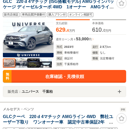
GLC 220 d 4マチック (ISG搭載モデル) AMGラインパッ
ケージ ディーゼルターボ 4WD 1オーナー AMGライン
PKG ドライバーズPKG レザーエクスクルーシブ
販売店保証
車両品質評価書付
購入プラン付
オンライン相談可
PKG パノラミックスライディングルーフ 革シート
Burmester リアアクスルステアリング ARナビ
支払総額
本体価格
ETC 禁煙車
629.
610.
6
0
万円
万円
53,000
通常ローン
月々
円
年式
2023
年
走行
2.5
万km
車検
車検整備付
修復
なし
保証
保証付
整備
法定整備付
住所
千葉県柏市
無
在庫確認・見積依頼
料
販売店：
ユニバース 千葉柏
メルセデス・ベンツ
PR
GLCクーペ 220 d 4マチック AMGライン 4WD 弊社ユ
ーザー下取り ワンオーナー車 認定中古車保証2年
AMGライン ガラススライディングルーフ レザーエク