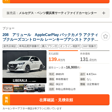
販売店：
メルセデス・ベンツ横浜東サーティファイドカーセンター
プジョー
208 アリュール AppleCarPlay バックカメラ アクティ
ブクルーズコントロール レーンキープアシスト アクティ
ブセーフティブレーキ 前後ドラレコ スマートキー ドライ
販売店保証
車両品質評価書付
購入プラン付
オンライン相談可
360°画像付
ブモード ハーフレザーシート 純16incAW LEDライト
ETC
支払総額
本体価格
139.
131.
8
0
万円
万円
16,900
通常ローン
月々
円
年式
2021
年
走行
6.0
万km
車検
車検整備付
修復
なし
保証
保証付
整備
法定整備付
住所
和歌山県和歌山市
無
在庫確認・見積依頼
料
カーセンサーアフター保証がBプランに付いています