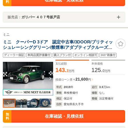
料
販売店：
ガリバー ４０７号坂戸店
ミニ
ミニ クーパーD 3ドア 認定中古車/3DOOR/ブリティッ
シュレーシンググリーン/禁煙車/アダプティブクルーズコ
ントロール/衝突軽減ブレーキ/純正ナビゲーション/純正バ
ディーラー保証
車両品質評価書付
購入プラン付
オンライン相談可
360°画像付
ックカメラ
支払総額
本体価格
143.
125.
3
0
万円
万円
21,600
残価ローン
月々
円
年式
2019
年
走行
3.0
万km
車検
車検整備付
修復
なし
保証
保証付
整備
法定整備付
住所
愛知県長久手市
無
在庫確認・見積依頼
料