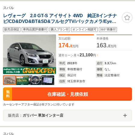
スバル
レヴォーグ 2.0 GT-S アイサイト 4WD 純正8インチナ
ビ/CD&DVD&BT&SD&フルセグTV/バックカメラ/Eye
Sight/プリクラッシュブレーキ/ツーリングアシスト/全車
販売店保証
車両品質評価書付
購入プラン付
オンライン相談可
360°画像付
速追従機能付クルーズコントロール/アクティブレーンキ
ープ/AT誤発進抑制制御
支払総額
本体価格
174.
163.
8
8
万円
万円
21,100
通常ローン
月々
円
年式
2019
年
走行
3.3
万km
車検
車検整備付
修復
なし
保証
保証付
整備
法定整備付
住所
埼玉県草加市
無
在庫確認・見積依頼
料
カーセンサーアフター保証がBプランに付いています
販売店：
ガリバー 草加インター店
スバル