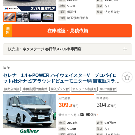
車検
'26/11
修復
なし
保証
保証付
整備
法定整備付
住所
埼玉県春日部市
無
在庫確認・見積依頼
料
販売店：
ネクステージ 春日部スバル車専門店
日産
セレナ 1.4 e-POWER ハイウェイスターV プロパイロ
ット/社外ナビ/アラウンドビューモニター/両側電動スライ
ド/ハンズフリー開閉/追従クルーズコントロール/LEDオー
販売店保証
車両品質評価書付
購入プラン付
オンライン相談可
360°画像付
トライト/デジタルインナーミラー/ETC/16AW/禁煙車
支払総額
本体価格
309.
304.
8
0
万円
万円
35,900
通常ローン
月々
円
年式
2024
年
走行
0.9
万km
車検
'26/09
修復
なし
保証
保証付
整備
法定整備付