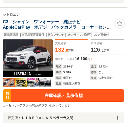
シトロエン
C3 シャイン ワンオーナー 純正ナビ
AppleCarPlay 地デジ バックカメラ コーナーセンサ
ー ドライブレコーダー HIDヘッドライト クルーズコ
販売店保証
車両品質評価書付
購入プラン付
オンライン相談可
360°画像付
ントロール 純正16インチアルミホイール ETC オー
トライト レーンキープA!!
支払総額
本体価格
132.
126.
8
1
万円
万円
16,100
通常ローン
月々
円
年式
2020
年
走行
3.3
万km
車検
'27/07
修復
なし
保証
保証付
整備
法定整備付
住所
埼玉県入間市
無
在庫確認・見積依頼
料
カーセンサーアフター保証がBプランに付いています
販売店：
ＬＩＢＥＲＡＬＡ リベラーラ入間