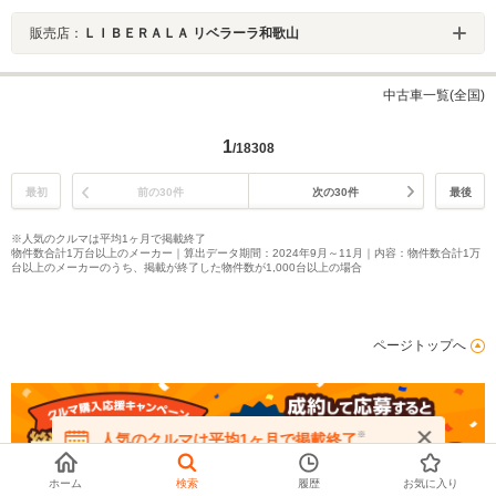
販売店：
ＬＩＢＥＲＡＬＡ リベラーラ和歌山
中古車一覧(全国)
1
/18308
最初
前の30件
次の30件
最後
※人気のクルマは平均1ヶ月で掲載終了
物件数合計1万台以上のメーカー｜算出データ期間：2024年9月～11月｜内容：物件数合計1万
台以上のメーカーのうち、掲載が終了した物件数が1,000台以上の場合
ページトップへ
※
人気のクルマは平均1ヶ月で掲載終了
在庫が無くなる前にお問い合わせください
ホーム
検索
履歴
お気に入り