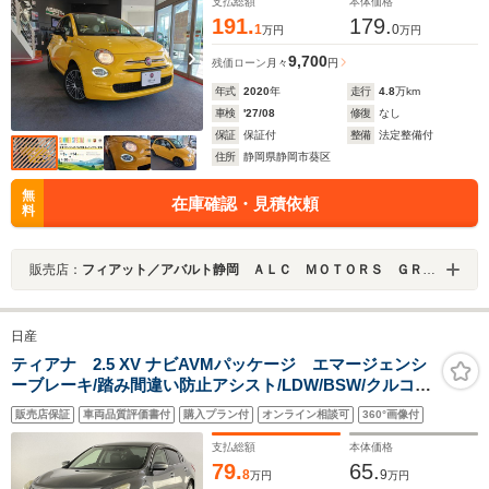
支払総額
本体価格
191.
179.
1
0
万円
万円
9,700
残価ローン
月々
円
年式
2020
年
走行
4.8
万km
車検
'27/08
修復
なし
保証
保証付
整備
法定整備付
住所
静岡県静岡市葵区
無
在庫確認・見積依頼
料
販売店：
フィアット／アバルト静岡 ＡＬＣ ＭＯＴＯＲＳ ＧＲＯＵＰ
日産
ティアナ 2.5 XV ナビAVMパッケージ エマージェンシ
ーブレーキ/踏み間違い防止アシスト/LDW/BSW/クルコ
ン/HIDヘッド・Fフォグ/黒革シート/Pシート/シートエア
販売店保証
車両品質評価書付
購入プラン付
オンライン相談可
360°画像付
コン/Pオットマン/コネクトナビゲーション/アラウンドビ
ュー/フルセグTV/DVD/Bluetooth/ETC
支払総額
本体価格
79.
65.
8
9
万円
万円