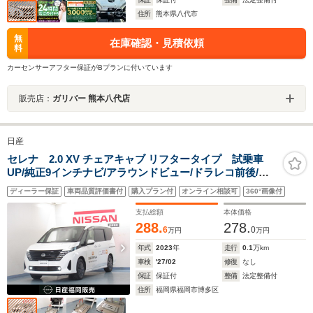
住所
熊本県八代市
無
在庫確認・見積依頼
料
カーセンサーアフター保証がBプランに付いています
販売店：
ガリバー 熊本八代店
日産
セレナ 2.0 XV チェアキャブ リフタータイプ 試乗車
UP/純正9インチナビ/アラウンドビュー/ドラレコ前後/両
側オートスライドドア/プロパイロット/スマ-トルームミ
ディーラー保証
車両品質評価書付
購入プラン付
オンライン相談可
360°画像付
ラ-/ETC
支払総額
本体価格
288.
278.
6
0
万円
万円
年式
2023
年
走行
0.1
万km
車検
'27/02
修復
なし
保証
保証付
整備
法定整備付
住所
福岡県福岡市博多区