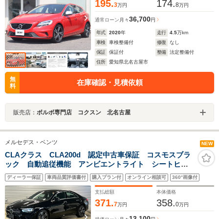
195.
174.
3
8
万円
万円
36,700
通常ローン
月々
円
年式
2020
年
走行
4.5
万km
車検
車検整備付
修復
なし
保証
保証付
整備
法定整備付
住所
愛知県北名古屋市
無
在庫確認・見積依頼
料
販売店：
ボルボ専門店 コクスン 北名古屋
メルセデス・ベンツ
NEW
CLAクラス CLA200d 認定中古車保証 コスモスブラ
ック 自動追従機能 アンビエントライト シートヒー
ター 電動パワーシート 純正ドライブレコーダー ワ
ディーラー保証
車両品質評価書付
購入プラン付
オンライン相談可
360°画像付
イヤレスチャージャー MBUX ETC 純正ナビ バッ
クカメラ
支払総額
本体価格
371.
358.
7
0
万円
万円
13,100