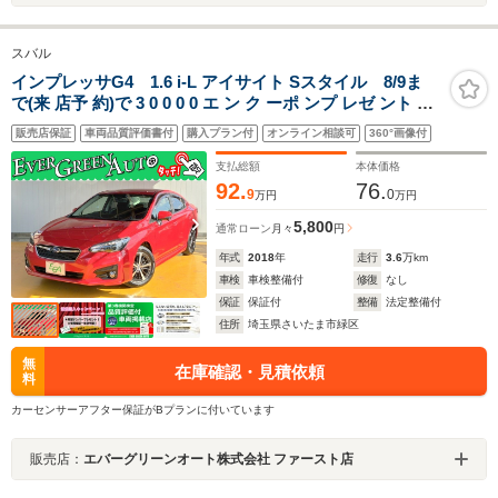
スバル
インプレッサG4 1.6 i-L アイサイト Sスタイル 8/9ま
で(来 店予 約)で 3 0 0 0 0 エ ン ク ーポ ンプ レゼ ント 禁
煙車 アイサイトVer3 純正SDナビ プッシュスタート サイ
販売店保証
車両品質評価書付
購入プラン付
オンライン相談可
360°画像付
ド/バックカメラ ブラインドスポットモニター パドルシフ
ト 電動パーキング
支払総額
本体価格
92.
76.
9
0
万円
万円
5,800
通常ローン
月々
円
年式
2018
年
走行
3.6
万km
車検
車検整備付
修復
なし
保証
保証付
整備
法定整備付
住所
埼玉県さいたま市緑区
無
在庫確認・見積依頼
料
カーセンサーアフター保証がBプランに付いています
販売店：
エバーグリーンオート株式会社 ファースト店