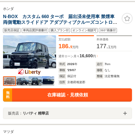
ホンダ
N-BOX カスタム 660 ターボ 届出済未使用車 禁煙車
両側電動スライドドア アダプティブクルーズコントロー
ル 衝突被害軽減ブレーキ LEDヘッドライト 純正アルミホ
販売店保証
車両品質評価書付
購入プラン付
オンライン相談可
360°画像付
イール 電動パーキングブレーキ オートブレーキホールド
シートヒーター
支払総額
本体価格
186.
177.
9
1
万円
万円
16,600
通常ローン
月々
円
年式
2026
年
走行
7
km
車検
'29/07
修復
なし
保証
保証付
整備
法定整備無
住所
京都府相楽郡
無
在庫確認・見積依頼
料
販売店：
リバティ 精華店
マツダ