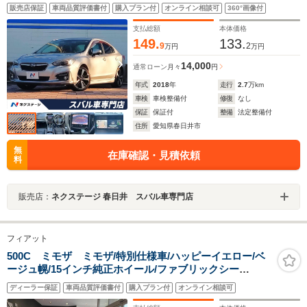
パワーシート コーナーセンサー LEDライナー スマ
販売店保証
車両品質評価書付
購入プラン付
オンライン相談可
360°画像付
ートキー LEDヘッド ETC 純正18インチアルミ
支払総額
本体価格
149.
133.
9
2
万円
万円
14,000
通常ローン
月々
円
年式
2018
年
走行
2.7
万km
車検
車検整備付
修復
なし
保証
保証付
整備
法定整備付
住所
愛知県春日井市
無
在庫確認・見積依頼
料
販売店：
ネクステージ 春日井 スバル車専門店
フィアット
500C ミモザ ミモザ/特別仕様車/ハッピーイエロー/ベ
ージュ幌/15インチ純正ホイール/ファブリックシー
ト/ETC/純正AWあり
ディーラー保証
車両品質評価書付
購入プラン付
オンライン相談可