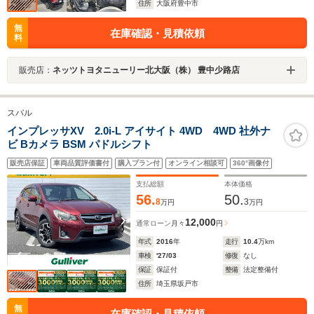
住所
大阪府豊中市
無
在庫確認・見積依頼
料
販売店：
ネッツトヨタニューリー北大阪（株） 豊中少路店
スバル
インプレッサXV 2.0i-L アイサイト 4WD 4WD 社外ナ
ビ Bカメラ BSM パドルシフト
販売店保証
車両品質評価書付
購入プラン付
オンライン相談可
360°画像付
支払総額
本体価格
56.
50.
8
3
万円
万円
12,000
通常ローン
月々
円
年式
2016
年
走行
10.4
万km
車検
'27/03
修復
なし
保証
保証付
整備
法定整備付
住所
埼玉県坂戸市
無
在庫確認・見積依頼