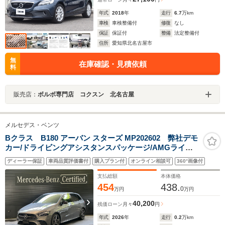
年式
2018
年
走行
6.7
万km
車検
車検整備付
修復
なし
保証
保証付
整備
法定整備付
住所
愛知県北名古屋市
無
在庫確認・見積依頼
料
販売店：
ボルボ専門店 コクスン 北名古屋
メルセデス・ベンツ
Bクラス B180 アーバン スターズ MP202602 弊社デモ
カー/ドライビングアシスタンスパッケージ/AMGライン/
ナイトパッケージ/レザーARTICO・MICROCUTシート/ア
ディーラー保証
車両品質評価書付
購入プラン付
オンライン相談可
360°画像付
ドバンスドサウンドシステム/MBUX AR ナビゲーション/
フットトランクオープナー
支払総額
本体価格
454
438.
0
万円
万円
40,200
残価ローン
月々
円
年式
2026
年
走行
0.2
万km