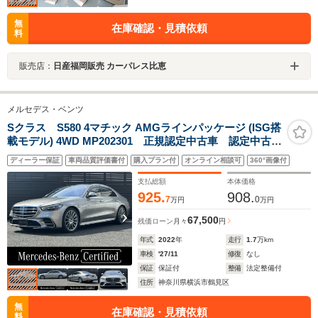
無
在庫確認・見積依頼
料
販売店：
日産福岡販売 カーパレス比恵
メルセデス・ベンツ
Sクラス S580 4マチック AMGラインパッケージ (ISG搭
載モデル) 4WD MP202301 正規認定中古車 認定中古車
保証2年付き AMGラインパッケージ パノラミックス
ディーラー保証
車両品質評価書付
購入プラン付
オンライン相談可
360°画像付
ライディングルーフ ブルメスターサラウンドサウンド
システム ACC 360°カメラ オートトランク レーダ
支払総額
本体価格
ーセーフティ LED USB
925.
908.
7
0
万円
万円
67,500
残価ローン
月々
円
年式
2022
年
走行
1.7
万km
車検
'27/11
修復
なし
保証
保証付
整備
法定整備付
住所
神奈川県横浜市鶴見区
無
在庫確認・見積依頼
料