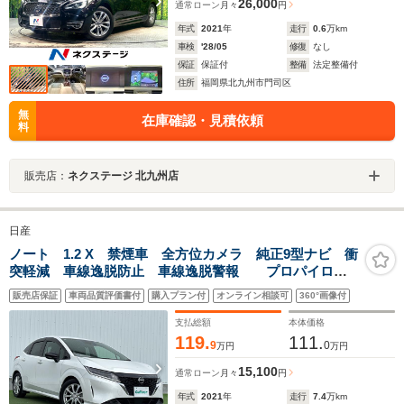
26,000
通常ローン
月々
円
年式
2021
年
走行
0.6
万km
車検
'28/05
修復
なし
保証
保証付
整備
法定整備付
住所
福岡県北九州市門司区
無
在庫確認・見積依頼
料
販売店：
ネクステージ 北九州店
日産
ノート 1.2 X 禁煙車 全方位カメラ 純正9型ナビ 衝
突軽減 車線逸脱防止 車線逸脱警報 プロパイロッ
ト ビルトインETC BSM LEDヘッドライト 電動パ
販売店保証
車両品質評価書付
購入プラン付
オンライン相談可
360°画像付
ーキングブレーキ/オートブレーキホールド 本革巻ハン
ドル
支払総額
本体価格
119.
111.
9
0
万円
万円
15,100
通常ローン
月々
円
年式
2021
年
走行
7.4
万km