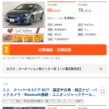
クカメラ/純正DIATONEビルトインナビ/ETC2.0/純正ドラ
レコ
支払総額
本体価格
89.
76.
9
3
万円
万円
9,900
通常ローン
月々
円
年式
2018
年
走行
9.3
万km
車検
車検整備付
修復
なし
保証
保証付
整備
法定整備付
住所
千葉県野田市
無
在庫確認・見積依頼
料
カーセンサーアフター保証がAプランに付いています
販売店：
カーネーション柏インター店【ＪＵ適正販売店】
ミニ
ミニ クーパーS 3ドア DCT 認定中古車・純正ナビ・バ
ックカメラ・Bluetooth接続・ユニオンジャックテールラ
ンプ・オットマン・オートワイパー・アイドリングスト
ディーラー保証
車両品質評価書付
購入プラン付
オンライン相談可
ップ・クルーズコントロール
支払総額
本体価格