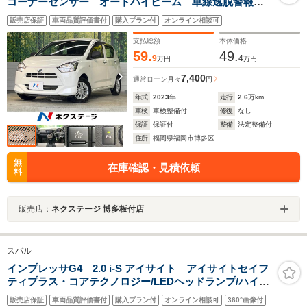
コーナーセンサー オートハイビーム 車線逸脱警報
オートライト CD再生
販売店保証
車両品質評価書付
購入プラン付
オンライン相談可
支払総額
本体価格
59.
49.
9
4
万円
万円
7,400
通常ローン
月々
円
年式
2023
年
走行
2.6
万km
車検
車検整備付
修復
なし
保証
保証付
整備
法定整備付
住所
福岡県福岡市博多区
無
在庫確認・見積依頼
料
販売店：
ネクステージ 博多板付店
スバル
インプレッサG4 2.0 i-S アイサイト アイサイトセイフ
ティプラス・コアテクノロジー/LEDヘッドランプ/ハイビ
ームアシスト/後側方警戒/前席パワーシート/サイド・バッ
販売店保証
車両品質評価書付
購入プラン付
オンライン相談可
360°画像付