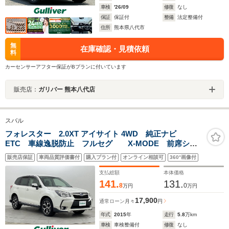
車検
'26/09
修復
なし
保証
保証付
整備
法定整備付
住所
熊本県八代市
無
在庫確認・見積依頼
料
カーセンサーアフター保証がBプランに付いています
販売店：
ガリバー 熊本八代店
スバル
フォレスター 2.0XT アイサイト 4WD 純正ナビ
ETC 車線逸脱防止 フルセグ X-MODE 前席シー
トヒーター レーダークルーズコントロール
販売店保証
車両品質評価書付
購入プラン付
オンライン相談可
360°画像付
Bluetooth バックカメラ 衝突軽減ブレーキ
支払総額
本体価格
141.
131.
8
0
万円
万円
17,900
通常ローン
月々
円
年式
2015
年
走行
5.8
万km
車検
車検整備付
修復
なし