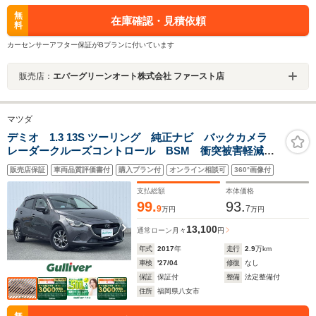
無
在庫確認・見積依頼
料
カーセンサーアフター保証がBプランに付いています
販売店：
エバーグリーンオート株式会社 ファースト店
マツダ
デミオ 1.3 13S ツーリング 純正ナビ バックカメラ
レーダークルーズコントロール BSM 衝突被害軽減シ
ステム LDA アイドリングストップ コーナーセンサ
販売店保証
車両品質評価書付
購入プラン付
オンライン相談可
360°画像付
ー ETC HUD シートヒーター ステアリングスイッ
チ LEDヘッド
支払総額
本体価格
99.
93.
9
7
万円
万円
13,100
通常ローン
月々
円
年式
2017
年
走行
2.9
万km
車検
'27/04
修復
なし
保証
保証付
整備
法定整備付
住所
福岡県八女市