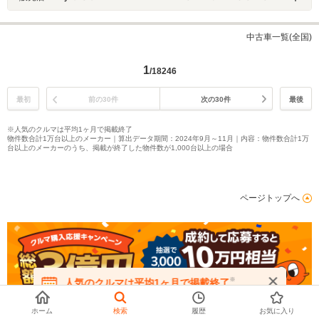
中古車一覧(全国)
1
/18246
最初
前の30件
次の30件
最後
※人気のクルマは平均1ヶ月で掲載終了
物件数合計1万台以上のメーカー｜算出データ期間：2024年9月～11月｜内容：物件数合計1万
台以上のメーカーのうち、掲載が終了した物件数が1,000台以上の場合
ページトップへ
※
人気のクルマは平均1ヶ月で掲載終了
在庫が無くなる前にお問い合わせください
ホーム
検索
履歴
お気に入り