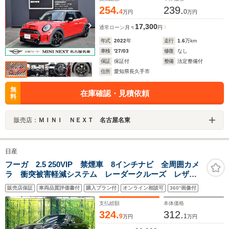
254.
239.
4
0
万円
万円
17,300
通常ローン
月々
円
年式
2022
年
走行
1.6
万km
車検
'27/03
修復
なし
保証
保証付
整備
法定整備付
住所
愛知県長久手市
無
在庫確認・見積依頼
料
販売店：
ＭＩＮＩ ＮＥＸＴ 名古屋名東
日産
フーガ 2.5 250VIP 禁煙車 8インチナビ 全周囲カメ
ラ 衝突被害軽減システム レーダークルーズ レザー
シート 前席シートヒーター ドラレコ コーナーセン
販売店保証
車両品質評価書付
購入プラン付
オンライン相談可
360°画像付
サー LEDヘッド ビルトインETC 純正18インチアル
ミ
支払総額
本体価格
324.
312.
9
1
万円
万円