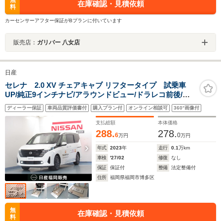
無
在庫確認・見積依頼
料
カーセンサーアフター保証がBプランに付いています
販売店：
ガリバー 八女店
日産
セレナ 2.0 XV チェアキャブ リフタータイプ 試乗車
UP/純正9インチナビ/アラウンドビュー/ドラレコ前後/両
側オートスライドドア/プロパイロット/スマ-トルームミ
ディーラー保証
車両品質評価書付
購入プラン付
オンライン相談可
360°画像付
ラ-/ETC
支払総額
本体価格
288.
278.
6
0
万円
万円
年式
2023
年
走行
0.1
万km
車検
'27/02
修復
なし
保証
保証付
整備
法定整備付
住所
福岡県福岡市博多区
無
在庫確認・見積依頼
料