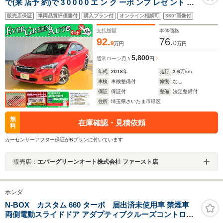
で(来 店予 約)で 3 0 0 0 0 エ ン ク ーポ ンプ レゼ ント 禁
煙車 アイサイトVer3 純正SDナビ プッシュスタート サイ
販売店保証
車両品質評価書付
購入プラン付
オンライン相談可
360°画像付
ド/バックカメラ ブラインドスポットモニター パドルシフ
ト 電動パーキング
支払総額
本体価格
92.
76.
9
0
万円
万円
5,800
通常ローン
月々
円
年式
2018
年
走行
3.6
万km
車検
車検整備付
修復
なし
保証
保証付
整備
法定整備付
住所
埼玉県さいたま市緑区
無
在庫確認・見積依頼
料
カーセンサーアフター保証がBプランに付いています
販売店：
エバーグリーンオート株式会社 ファースト店
ホンダ
N-BOX カスタム 660 ターボ 届出済未使用車 禁煙車
両側電動スライドドア アダプティブクルーズコントロー