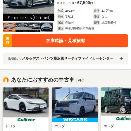
67,500
残価ローン
月々
円
年式
2022
年
走行
1.7
万km
車検
'27/11
修復
なし
保証
保証付
整備
法定整備付
住所
神奈川県横浜市鶴見区
無
在庫確認・見積依頼
料
販売店：
メルセデス・ベンツ横浜東サーティファイドカーセンター
あなたにおすすめの中古車
［PR］
トヨタ
ホンダ
ホンダ