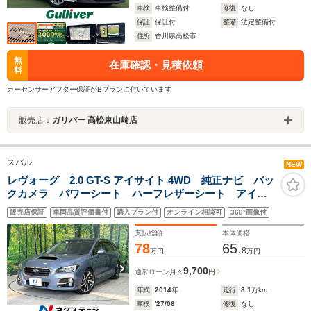
車検
車検整備付
修復
なし
保証
保証付
整備
法定整備付
住所
香川県高松市
無
在庫確認・見積依頼
料
カーセンサーアフター保証がBプランに付いています
販売店：
ガリバー 高松東山崎店
スバル
NEW
レヴォーグ 2.0 GT-S アイサイト 4WD 純正ナビ バッ
クカメラ パワーシート ハーフレザーシート アイサ
イトver3 LEDヘッドライト ドラレコ ETC 純正18
販売店保証
車両品質評価書付
購入プラン付
オンライン相談可
360°画像付
インチAW Bluetooth フルセグTV 禁煙車
支払総額
本体価格
78
65.
8
万円
万円
9,700
通常ローン
月々
円
年式
2014
年
走行
8.1
万km
車検
'27/06
修復
なし