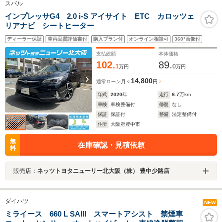
スバル
インプレッサG4 2.0 i-S アイサイト ETC カロッツェ
リアナビ シートヒーター
ディーラー保証
車両品質評価書付
購入プラン付
オンライン相談可
360°画像付
支払総額
本体価格
102.
89.
1
0
万円
万円
14,800
通常ローン
月々
円
年式
2020
年
走行
6.7
万km
車検
車検整備付
修復
なし
保証
保証付
整備
法定整備付
住所
大阪府豊中市
無
在庫確認・見積依頼
料
販売店：
ネッツトヨタニューリー北大阪（株） 豊中少路店
ダイハツ
NEW
ミライース 660 L SAIII スマートアシスト 禁煙車