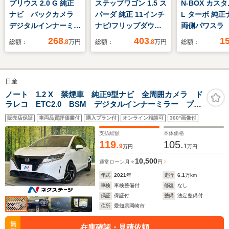
プリウス 2.0 G 純正
ステップワゴン 1.5 ス
N-BOX カスタ
ナビ バックカメラ
パーダ 純正 11インチ
L ターボ 純
デジタルインナーミラ
ナビ/フリップダウン
両側パワスラ
ー ETC2.0 レーダ
モニター 純正 15.6イ
メ BT フ
268
403
1
総額：
.8
万円
総額：
.8
万円
総額：
ークルーズコントロー
ンチ/ホンダセンシン
横滑り防止 
ル ブラインドスポッ
グ/両側電動スライド
クルコン ブ
トモニター clazzio
ドア/シートヒーター
ールド 電動
日産
シートカバー 電子パ
前席/車線逸脱防止支
グブレーキ 
ーキングブレーキ ブ
援システム/電動バッ
アマット パ
ノート 1.2 X 禁煙車 純正9型ナビ 全周囲カメラ ド
ラレコ ETC2.0 BSM デジタルインナーミラー プロ
レーキホールド
クドア/登録済未使用
ト ドラレコ
パイロット Bluetooth再生 純正16インチアルミ エマ
RAYSアルミホイール
車
オートライト 
販売店保証
車両品質評価書付
購入プラン付
オンライン相談可
360°画像付
ージェンシーブレーキ コーナーセンサー
ッド
支払総額
本体価格
119.
105.
9
1
万円
万円
10,500
通常ローン
月々
円
年式
2021
年
走行
6.1
万km
車検
車検整備付
修復
なし
保証
保証付
整備
法定整備付
住所
愛知県岡崎市
無
在庫確認・見積依頼