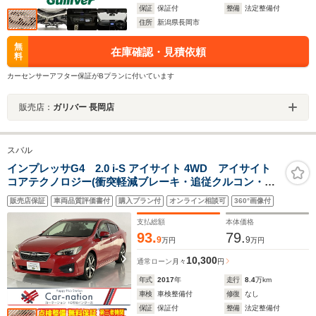
保証
保証付
整備
法定整備付
住所
新潟県長岡市
無
在庫確認・見積依頼
料
カーセンサーアフター保証がBプランに付いています
販売店：
ガリバー 長岡店
スバル
インプレッサG4 2.0 i-S アイサイト 4WD アイサイト
コアテクノロジー(衝突軽減ブレーキ・追従クルコン・誤
発進抑制・レーンキープ)/ステア連動LEDヘッドランプ/左
販売店保証
車両品質評価書付
購入プラン付
オンライン相談可
360°画像付
右独立AAC/前席パワーシート/KENWOODナビ/ドラレ
コ/ETC2.0/バックカメラ
支払総額
本体価格
93.
79.
9
9
万円
万円
10,300
通常ローン
月々
円
年式
2017
年
走行
8.4
万km
車検
車検整備付
修復
なし
保証
保証付
整備
法定整備付