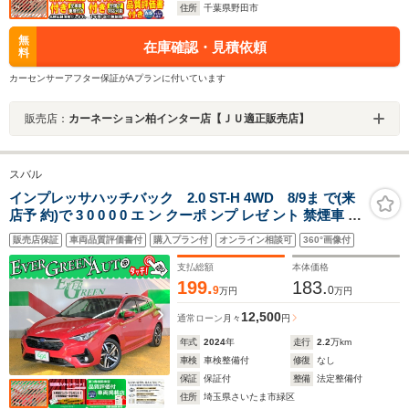
住所
千葉県野田市
無
在庫確認・見積依頼
料
カーセンサーアフター保証がAプランに付いています
販売店：
カーネーション柏インター店【ＪＵ適正販売店】
スバル
インプレッサハッチバック 2.0 ST-H 4WD 8/9ま で(来
店予 約)で 3 0 0 0 0 エ ン クーポ ンプ レゼ ント 禁煙車 新
世代アイサイト 全周囲モニター 純正メモリナビ シートヒ
販売店保証
車両品質評価書付
購入プラン付
オンライン相談可
360°画像付
ーター ETC2.0 Bluetooth パワーシート 電動パーキング
アルミペダル LEDライト
支払総額
本体価格
199.
183.
9
0
万円
万円
12,500
通常ローン
月々
円
年式
2024
年
走行
2.2
万km
車検
車検整備付
修復
なし
保証
保証付
整備
法定整備付
住所
埼玉県さいたま市緑区