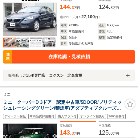
144.
124.
3
8
万円
万円
27,100
通常ローン
月々
円
年式
2018
年
走行
6.7
万km
車検
車検整備付
修復
なし
保証
保証付
整備
法定整備付
住所
愛知県北名古屋市
無
在庫確認・見積依頼
料
販売店：
ボルボ専門店 コクスン 北名古屋
ミニ
ミニ クーパーD 3ドア 認定中古車/5DOOR/ブリティッ
シュレーシンググリーン/禁煙車/アダプティブクルーズコ
ントロール/衝突軽減ブレーキ/純正ナビゲーション/純正バ
ディーラー保証
車両品質評価書付
購入プラン付
オンライン相談可
360°画像付
ックカメラ
支払総額
本体価格
143.
125.
3
0
万円
万円