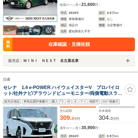
21,600
残価ローン
月々
円
年式
2019
年
走行
3.0
万km
車検
車検整備付
修復
なし
保証
保証付
整備
法定整備付
住所
愛知県長久手市
無
在庫確認・見積依頼
料
販売店：
ＭＩＮＩ ＮＥＸＴ 名古屋名東
日産
セレナ 1.4 e-POWER ハイウェイスターV プロパイロ
ット/社外ナビ/アラウンドビューモニター/両側電動スライ
ド/ハンズフリー開閉/追従クルーズコントロール/LEDオー
販売店保証
車両品質評価書付
購入プラン付
オンライン相談可
360°画像付
トライト/デジタルインナーミラー/ETC/16AW/禁煙車
支払総額
本体価格
309.
304.
8
0
万円
万円
35,900
通常ローン
月々
円
年式
2024
年
走行
0.9
万km