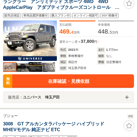
ラングラー アンリミテッド スポーツ 4WD 4WD
AppleCarPlay アダプティブクルーズコントロール バ
ックカメラ サイドカメラ LEDヘッドランプ 純正17
販売店保証
車両品質評価書付
購入プラン付
オンライン相談可
360°画像付
インチアルミホイール Bluetooth クリアランスソナ
ー ETC 禁煙車
支払総額
本体価格
469.
448.
4
5
万円
万円
37,800
通常ローン
月々
円
年式
2021
年
走行
1.7
万km
車検
車検整備付
修復
なし
保証
保証付
整備
法定整備付
住所
埼玉県戸田市
無
在庫確認・見積依頼
料
販売店：
ユニバース 埼玉戸田
プジョー
PR
3008 GT アルカンタラパッケージ ハイブリッド
MHEVモデル 純正ナビ ETC