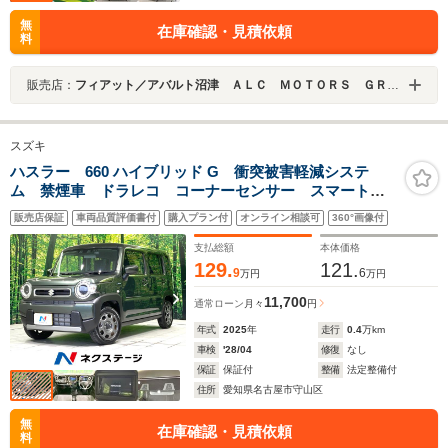
無
在庫確認・見積依頼
料
販売店：
フィアット／アバルト沼津 ＡＬＣ ＭＯＴＯＲＳ ＧＲＯＵＰ
スズキ
ハスラー 660 ハイブリッド G 衝突被害軽減システ
ム 禁煙車 ドラレコ コーナーセンサー スマートキ
ー LEDヘッド ETC 車線逸脱警報 オートライト
販売店保証
車両品質評価書付
購入プラン付
オンライン相談可
360°画像付
オートエアコン Bluetooth CD DVD再生 電動格納
ミラー
支払総額
本体価格
129.
121.
9
6
万円
万円
11,700
通常ローン
月々
円
年式
2025
年
走行
0.4
万km
車検
'28/04
修復
なし
保証
保証付
整備
法定整備付
住所
愛知県名古屋市守山区
無
在庫確認・見積依頼
料