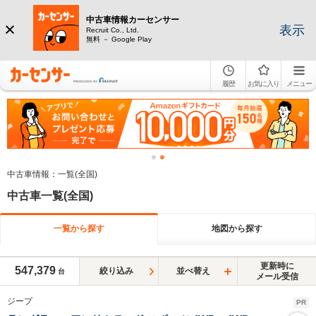
中古車情報カーセンサー
表示
Recruit Co., Ltd.
無料 － Google Play
履歴
お気に入り
メニュー
中古車情報：一覧(全国)
中古車一覧(全国)
一覧から探す
地図から探す
更新時に
547,379
絞り込み
並べ替え
台
メール受信
ジープ
PR