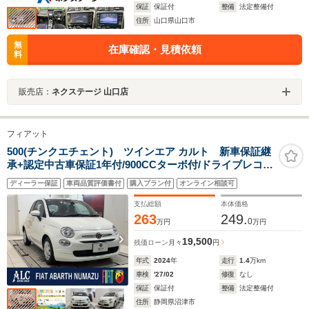
保証
保証付
整備
法定整備付
住所
山口県山口市
無
在庫確認・見積依頼
料
販売店：
ネクステージ 山口店
フィアット
500(チンクエチェント) ツインエア カルト 新車保証継
承+認定中古車保証1年付/900CCターボ付/ドライブレコー
ダー/ETC/禁煙車/1オーナー
ディーラー保証
車両品質評価書付
購入プラン付
オンライン相談可
支払総額
本体価格
263
249.
0
万円
万円
19,500
残価ローン
月々
円
年式
2024
年
走行
1.4
万km
車検
'27/02
修復
なし
保証
保証付
整備
法定整備付
住所
静岡県沼津市