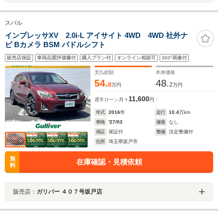
スバル
インプレッサXV 2.0i-L アイサイト 4WD 4WD 社外ナ
ビ Bカメラ BSM パドルシフト
販売店保証
車両品質評価書付
購入プラン付
オンライン相談可
360°画像付
支払総額
本体価格
54.
48.
8
2
万円
万円
11,600
通常ローン
月々
円
年式
2016
年
走行
10.4
万km
車検
'27/03
修復
なし
保証
保証付
整備
法定整備付
住所
埼玉県坂戸市
無
在庫確認・見積依頼
料
販売店：
ガリバー ４０７号坂戸店