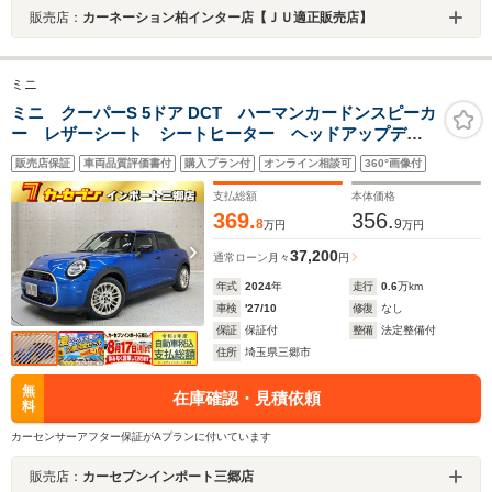
販売店：
カーネーション柏インター店【ＪＵ適正販売店】
ミニ
ミニ クーパーS 5ドア DCT ハーマンカードンスピーカ
ー レザーシート シートヒーター ヘッドアップディ
スプレイ アダクティブクルーズコントロール バック
販売店保証
車両品質評価書付
購入プラン付
オンライン相談可
360°画像付
カメラ ブラインドスポットモニター レーンキープア
シスト
支払総額
本体価格
369.
356.
8
9
万円
万円
37,200
通常ローン
月々
円
年式
2024
年
走行
0.6
万km
車検
'27/10
修復
なし
保証
保証付
整備
法定整備付
住所
埼玉県三郷市
無
在庫確認・見積依頼
料
カーセンサーアフター保証がAプランに付いています
販売店：
カーセブンインポート三郷店