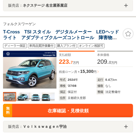
販売店：
ネクステージ 名古屋茶屋店
フォルクスワーゲン
T-Cross TSI スタイル デジタルメーター LEDヘッド
ライト アダプティブクルーズコントロール 障害物セ
ンサー 後方死角検知機能付 オートライト 純正アル
ディーラー保証
車両品質評価書付
購入プラン付
オンライン相談可
ミホイール Discover Proパッケージ
支払総額
本体価格
223.
209.
7
0
万円
万円
15,300
残価ローン
月々
円
年式
2024
年
走行
0.4
万km
車検
'27/08
修復
なし
保証
保証付
整備
法定整備付
住所
京都府久世郡
無
在庫確認・見積依頼
料
販売店：
Ｖｏｌｋｓｗａｇｅｎ宇治