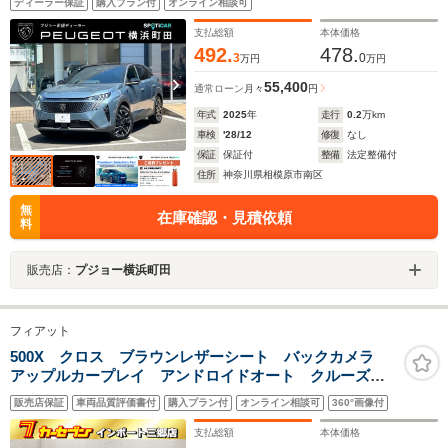
ディーラー保証
購入プラン付
オンライン相談可
支払総額
本体価格
492.
478.
3
0
万円
万円
55,400
通常ローン
月々
円
年式
2025
年
走行
0.2
万km
車検
'28/12
修復
なし
保証
保証付
整備
法定整備付
住所
神奈川県相模原市南区
無
在庫確認・見積依頼
料
販売店：
プジョー横浜町田
フィアット
500X クロス ブラウンレザーシート バックカメラ
アップルカープレイ アンドロイドオート クルーズコ
ントロール シートヒーター プッシュスタート ETC
販売店保証
車両品質評価書付
購入プラン付
オンライン相談可
360°画像付
支払総額
本体価格