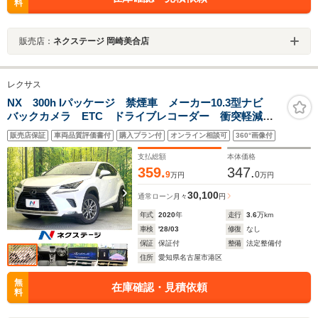
料
販売店：
ネクステージ 岡崎美合店
レクサス
NX 300h Iパッケージ 禁煙車 メーカー10.3型ナビ
バックカメラ ETC ドライブレコーダー 衝突軽減
レーダークルーズコントロール LEDヘッドライト シ
販売店保証
車両品質評価書付
購入プラン付
オンライン相談可
360°画像付
ートヒーター パワーバックドア
支払総額
本体価格
359.
347.
9
0
万円
万円
30,100
通常ローン
月々
円
年式
2020
年
走行
3.6
万km
車検
'28/03
修復
なし
保証
保証付
整備
法定整備付
住所
愛知県名古屋市港区
無
在庫確認・見積依頼
料