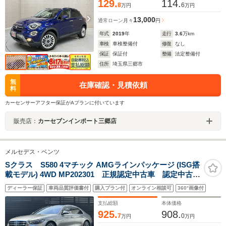
129.
114.
8
6
万円
万円
13,000
通常ローン
月々
円
年式
2019
年
走行
3.6
万km
車検
車検整備付
修復
なし
保証
保証付
整備
法定整備付
住所
埼玉県三郷市
無
在庫確認・見積依頼
料
カーセンサーアフター保証がAプランに付いています
販売店：
カーセブンインポート三郷店
メルセデス・ベンツ
Sクラス S580 4マチック AMGラインパッケージ (ISG搭
載モデル) 4WD MP202301 正規認定中古車 認定中古車
保証2年付き AMGラインパッケージ パノラミックス
ディーラー保証
車両品質評価書付
購入プラン付
オンライン相談可
360°画像付
ライディングルーフ ブルメスターサラウンドサウンド
システム ACC 360°カメラ オートトランク レーダ
支払総額
本体価格
ーセーフティ LED USB
925.
908.
7
0
万円
万円