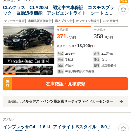
メルセデス・ベンツ
NEW
CLAクラス CLA200d 認定中古車保証 コスモスブラ
ック 自動追従機能 アンビエントライト シートヒー
ター 電動パワーシート 純正ドライブレコーダー ワ
ディーラー保証
車両品質評価書付
購入プラン付
オンライン相談可
360°画像付
イヤレスチャージャー MBUX ETC 純正ナビ バッ
クカメラ
支払総額
本体価格
371.
358.
7
0
万円
万円
13,100
残価ローン
月々
円
年式
2025
年
走行
2.1
万km
車検
'26/11
修復
なし
保証
保証付
整備
法定整備付
住所
神奈川県横浜市鶴見区
無
在庫確認・見積依頼
料
販売店：
メルセデス・ベンツ横浜東サーティファイドカーセンター
スバル
インプレッサG4 1.6 i-L アイサイト Sスタイル 8/9ま