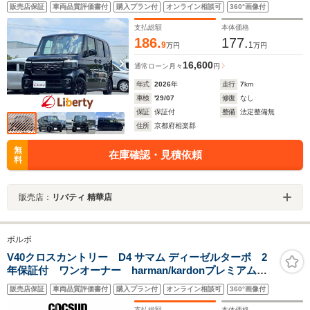
ル 衝突被害軽減ブレーキ LEDヘッドライト 純正アルミホ
販売店保証
車両品質評価書付
購入プラン付
オンライン相談可
360°画像付
イール 電動パーキングブレーキ オートブレーキホールド
シートヒーター
支払総額
本体価格
186.
177.
9
1
万円
万円
16,600
通常ローン
月々
円
年式
2026
年
走行
7
km
車検
'29/07
修復
なし
保証
保証付
整備
法定整備無
住所
京都府相楽郡
無
在庫確認・見積依頼
料
販売店：
リバティ 精華店
ボルボ
V40クロスカントリー D4 サマム ディーゼルターボ 2
年保証付 ワンオーナー harman/kardonプレミアムオ
ーディオ ソフトベージュ本革シート パワーシート
販売店保証
車両品質評価書付
購入プラン付
オンライン相談可
360°画像付
シートヒーター モダンウッドパネル ドライブレコー
ダー ACC BLIS 禁煙車
支払総額
本体価格