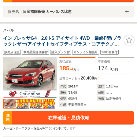
販売店：
日産福岡販売 カーパレス比恵
スバル
インプレッサG4 2.0 i-S アイサイト 4WD 最終F型/ブラ
ックレザー/アイサイトセイフティプラス・コアテクノロ
ジー/アダプティブドライビングビーム/前席パワーシー
販売店保証
車両品質評価書付
購入プラン付
オンライン相談可
360°画像付
ト・シートヒーター/F・S・Bカメラ/純正Panasonicナビ/
ブルーレイ再生/ETC2.0/ドラレコ
支払総額
本体価格
185.
174.
4
9
万円
万円
20,400
通常ローン
月々
円
年式
2022
年
走行
1.3
万km
車検
'27/08
修復
なし
保証
保証付
整備
法定整備付
住所
千葉県野田市
無
在庫確認・見積依頼
料
カーセンサーアフター保証がAプランに付いています