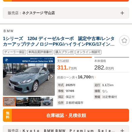
販売店：
ネクステージ 守山店
ＢＭＷ
1シリーズ 120d ディーゼルターボ 認定中古車/レンタ
カーアップ/テクノロジーPKG/ハイラインPKG/17インチ
ホイール/ヘッドアップディスプレイ
ディーラー保証
車両品質評価書付
購入プラン付
オンライン相談可
支払総額
本体価格
311.
282.
7
0
万円
万円
16,700
残価ローン
月々
円
年式
2025
年
走行
1.1
万km
車検
'27/05
修復
なし
保証
保証付
整備
法定整備付
住所
京都府城陽市
無
在庫確認・見積依頼
料
販売店：
Ｋｙｏｔｏ ＢＭＷ ＢＭＷ Ｐｒｅｍｉｕｍ Ｓｅｌｅｃｔｉｏｎ 城陽