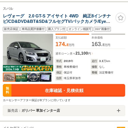
スバル
レヴォーグ 2.0 GT-S アイサイト 4WD 純正8インチナ
ビ/CD&DVD&BT&SD&フルセグTV/バックカメラ/Eye
Sight/プリクラッシュブレーキ/ツーリングアシスト/全車
販売店保証
車両品質評価書付
購入プラン付
オンライン相談可
360°画像付
速追従機能付クルーズコントロール/アクティブレーンキ
ープ/AT誤発進抑制制御
支払総額
本体価格
174.
163.
8
8
万円
万円
21,100
通常ローン
月々
円
年式
2019
年
走行
3.3
万km
車検
車検整備付
修復
なし
保証
保証付
整備
法定整備付
住所
埼玉県草加市
無
在庫確認・見積依頼
料
カーセンサーアフター保証がBプランに付いています
販売店：
ガリバー 草加インター店