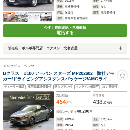
年式
2018
年
走行
6.7
万km
車検
車検整備付
修復
なし
保証
保証付
整備
法定整備付
住所
愛知県北名古屋市
今すぐ在庫確認・見積依頼
電話する
販売店：
ボルボ専門店 コクスン 北名古屋
メルセデス・ベンツ
Bクラス B180 アーバン スターズ MP202602 弊社デモ
カー/ドライビングアシスタンスパッケージ/AMGライン/
ナイトパッケージ/レザーARTICO・MICROCUTシート/ア
ディーラー保証
車両品質評価書付
購入プラン付
オンライン相談可
360°画像付
ドバンスドサウンドシステム/MBUX AR ナビゲーション/
フットトランクオープナー
支払総額
本体価格
454
438.
0
万円
万円
40,200
残価ローン
月々
円
年式
2026
年
走行
0.2
万km
車検
'29/04
修復
なし