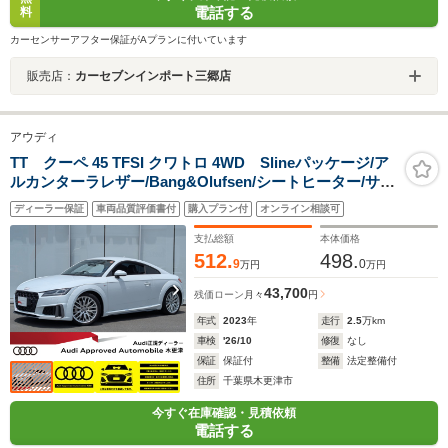
電話する
料
カーセンサーアフター保証がAプランに付いています
販売店：
カーセブンインポート三郷店
アウディ
TT クーペ 45 TFSI クワトロ 4WD Slineパッケージ/ア
ルカンターラレザー/Bang&Olufsen/シートヒーター/サイ
ドアシスト/マトリクスLEDヘッドライト/リヤカメラ/パド
ディーラー保証
車両品質評価書付
購入プラン付
オンライン相談可
ルシフト/クルーズコントロール/
支払総額
本体価格
512.
498.
9
0
万円
万円
43,700
残価ローン
月々
円
年式
2023
年
走行
2.5
万km
車検
'26/10
修復
なし
保証
保証付
整備
法定整備付
住所
千葉県木更津市
今すぐ在庫確認・見積依頼
電話する