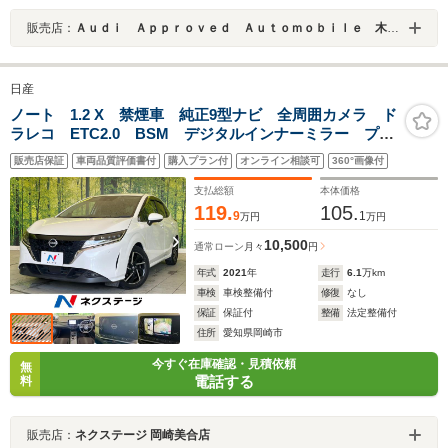
販売店：
Ａｕｄｉ Ａｐｐｒｏｖｅｄ Ａｕｔｏｍｏｂｉｌｅ 木更津
日産
ノート 1.2 X 禁煙車 純正9型ナビ 全周囲カメラ ド
ラレコ ETC2.0 BSM デジタルインナーミラー プロ
パイロット Bluetooth再生 純正16インチアルミ エマ
販売店保証
車両品質評価書付
購入プラン付
オンライン相談可
360°画像付
ージェンシーブレーキ コーナーセンサー
支払総額
本体価格
119.
105.
9
1
万円
万円
10,500
通常ローン
月々
円
年式
2021
年
走行
6.1
万km
車検
車検整備付
修復
なし
保証
保証付
整備
法定整備付
住所
愛知県岡崎市
今すぐ在庫確認・見積依頼
無
電話する
料
販売店：
ネクステージ 岡崎美合店