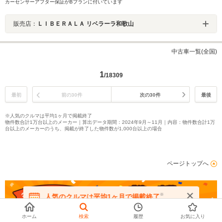
カーセンサーアフター保証がBプランに付いています
販売店：
ＬＩＢＥＲＡＬＡ リベラーラ和歌山
中古車一覧(全国)
1
/18309
最初
前の30件
次の30件
最後
※人気のクルマは平均1ヶ月で掲載終了
物件数合計1万台以上のメーカー｜算出データ期間：2024年9月～11月｜内容：物件数合計1万
台以上のメーカーのうち、掲載が終了した物件数が1,000台以上の場合
ページトップへ
※
人気のクルマは平均1ヶ月で掲載終了
在庫が無くなる前にお問い合わせください
ホーム
検索
履歴
お気に入り