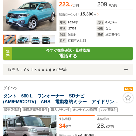
223.
209.
7
0
万円
万円
15,300
残価ローン
月々
円
年式
2024
年
走行
0.4
万km
車検
'27/08
修復
なし
保証
保証付
整備
法定整備付
住所
京都府久世郡
今すぐ在庫確認・見積依頼
無
電話する
料
販売店：
Ｖｏｌｋｓｗａｇｅｎ宇治
ダイハツ
NEW
タント 660 L ワンオーナー SDナビ
(AM/FM/CD/TV) ABS 電動格納ミラー アイドリング
ストップ キーレス スペアキー 取説 保証書
販売店保証
車両品質評価書付
購入プラン付
オンライン相談可
360°画像付
支払総額
本体価格
34
28.
8
万円
万円
4,400
通常ローン
月々
円