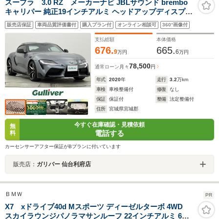
スープラ 3.0 RZ メーカーナビ JBLサウンド brembo
キャリパー 純正19インチアルミ ヘッドアップディスプレ
イ アダプティブクルーズコントロール 黒革シート カーボ
販売店保証
車両品質評価書付
購入プラン付
オンライン相談可
360°画像付
ンシフトパネル フルセグTV 禁煙車
支払総額
本体価格
676.
665.
9
6
万円
万円
78,500
通常ローン
月々
円
年式
2020
年
走行
3.2
万km
車検
車検整備付
修復
なし
保証
保証付
整備
法定整備付
住所
宮城県宮城郡
今すぐ在庫確認・見積依頼
無
電話する
料
カーセンサーアフター保証がBプランに付いています
販売店：
ガリバー 仙台利府店
ＢＭＷ
PR
X7 xドライブ40d Mスポーツ ディーゼルターボ 4WD
スカイラウンジパノラマサンルーフ 22インチアルミ 6人