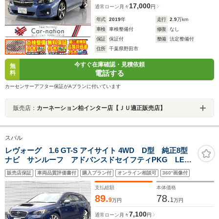
17,000
通常ローン
月々
円
年式
2019
年
走行
2.9
万km
車検
車検整備付
修復
なし
保証
保証付
整備
法定整備付
住所
千葉県野田市
今すぐ在庫確認・見積依頼
無
電話する
料
カーセンサーアフター保証がAプランに付いています
販売店：
カーネーション柏インター店【ＪＵ適正販売店】
スバル
レヴォーグ 1.6 GT-S アイサイト 4WD D型 純正8型
ナビ サンルーフ アドバンスドセイフティPKG LED
アクセサリーライナー スマートリアビューミラー
販売店保証
車両品質評価書付
購入プラン付
オンライン相談可
360°画像付
BILSTEINダンパー LEDヘッド 革巻きステアリング
スマートキー 禁煙車
支払総額
本体価格
89.
78.
9
1
万円
万円
7,100
通常ローン
月々
円