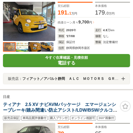
支払総額
本体価格
191.
179.
1
0
万円
万円
9,700
残価ローン
月々
円
年式
2020
年
走行
4.8
万km
車検
'27/08
修復
なし
保証
保証付
整備
法定整備付
住所
静岡県静岡市葵区
今すぐ在庫確認・見積依頼
電話する
販売店：
フィアット／アバルト静岡 ＡＬＣ ＭＯＴＯＲＳ ＧＲＯＵＰ
日産
ティアナ 2.5 XV ナビAVMパッケージ エマージェンシ
ーブレーキ/踏み間違い防止アシスト/LDW/BSW/クルコ
ン/HIDヘッド・Fフォグ/黒革シート/Pシート/シートエア
販売店保証
車両品質評価書付
購入プラン付
オンライン相談可
360°画像付
コン/Pオットマン/コネクトナビゲーション/アラウンドビ
ュー/フルセグTV/DVD/Bluetooth/ETC
支払総額
本体価格