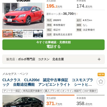
トヒーター パワーシート 禁煙
支払総額
本体価格
195.
174.
3
8
万円
万円
36,700
通常ローン
月々
円
年式
2020
年
走行
4.5
万km
車検
車検整備付
修復
なし
保証
保証付
整備
法定整備付
住所
愛知県北名古屋市
今すぐ在庫確認・見積依頼
電話する
販売店：
ボルボ専門店 コクスン 北名古屋
メルセデス・ベンツ
NEW
CLAクラス CLA200d 認定中古車保証 コスモスブラ
ック 自動追従機能 アンビエントライト シートヒー
ター 電動パワーシート 純正ドライブレコーダー ワ
ディーラー保証
車両品質評価書付
購入プラン付
オンライン相談可
360°画像付
イヤレスチャージャー MBUX ETC 純正ナビ バッ
クカメラ
支払総額
本体価格
371.
358.
7
0
万円
万円