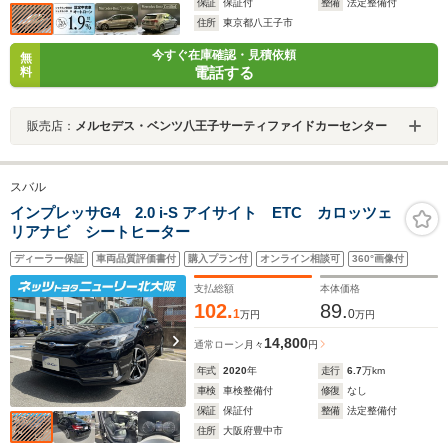
保証
保証付
整備
法定整備付
住所
東京都八王子市
今すぐ在庫確認・見積依頼
無
電話する
料
販売店：
メルセデス・ベンツ八王子サーティファイドカーセンター
スバル
インプレッサG4 2.0 i-S アイサイト ETC カロッツェ
リアナビ シートヒーター
ディーラー保証
車両品質評価書付
購入プラン付
オンライン相談可
360°画像付
支払総額
本体価格
102.
89.
1
0
万円
万円
14,800
通常ローン
月々
円
年式
2020
年
走行
6.7
万km
車検
車検整備付
修復
なし
保証
保証付
整備
法定整備付
住所
大阪府豊中市