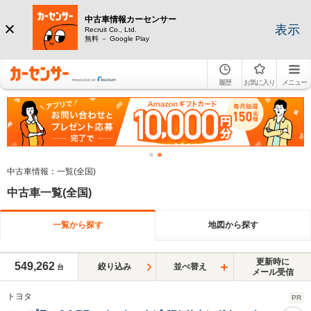
中古車情報カーセンサー
表示
Recruit Co., Ltd.
無料 － Google Play
履歴
お気に入り
メニュー
中古車情報：一覧(全国)
中古車一覧(全国)
一覧から探す
地図から探す
更新時に
549,262
絞り込み
並べ替え
台
メール受信
トヨタ
PR