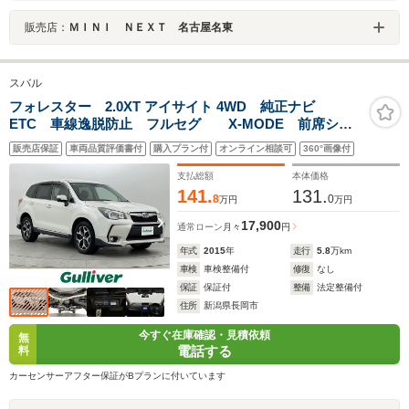
販売店：
ＭＩＮＩ ＮＥＸＴ 名古屋名東
スバル
フォレスター 2.0XT アイサイト 4WD 純正ナビ
ETC 車線逸脱防止 フルセグ X-MODE 前席シー
トヒーター レーダークルーズコントロール
販売店保証
車両品質評価書付
購入プラン付
オンライン相談可
360°画像付
Bluetooth バックカメラ 衝突軽減ブレーキ
支払総額
本体価格
141.
131.
8
0
万円
万円
17,900
通常ローン
月々
円
年式
2015
年
走行
5.8
万km
車検
車検整備付
修復
なし
保証
保証付
整備
法定整備付
住所
新潟県長岡市
今すぐ在庫確認・見積依頼
無
電話する
料
カーセンサーアフター保証がBプランに付いています