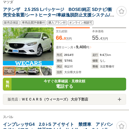
マツダ
アテンザ 2.5 25S Lパッケージ BOSE/純正 SDナビ/衝
突安全装置/シートヒーター/車線逸脱防止支援システム/シ
ート フルレザー/ヘッドランプ HID/Bluetooth接
販売店保証
車両品質評価書付
購入プラン付
オンライン相談可
続/ETC/EBD付ABS/横滑り防止装置
支払総額
本体価格
66.
55.
9
4
万円
万円
9,400
通常ローン
月々
円
年式
2014
年
走行
9.6
万km
車検
'27/01
修復
なし
保証
保証付
整備
法定整備付
住所
大分県大分市
今すぐ在庫確認・見積依頼
無
電話する
料
販売店：
ＷＥＣＡＲＳ（ウィーカーズ） 大分下郡店
スバル
インプレッサG4 2.0 i-S アイサイト 禁煙車 アドバン