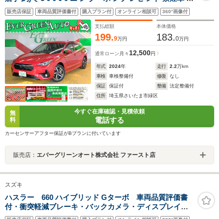
世代アイサイト 全周囲モニター 純正メモリナビ シートヒ
販売店保証
車両品質評価書付
購入プラン付
オンライン相談可
360°画像付
ーター ETC2.0 Bluetooth パワーシート 電動パーキング
アルミペダル LEDライト
支払総額
本体価格
199.
183.
9
0
万円
万円
12,500
通常ローン
月々
円
年式
2024
年
走行
2.2
万km
車検
車検整備付
修復
なし
保証
保証付
整備
法定整備付
住所
埼玉県さいたま市緑区
今すぐ在庫確認・見積依頼
無
電話する
料
カーセンサーアフター保証がBプランに付いています
販売店：
エバーグリーンオート株式会社 ファースト店
スズキ
ハスラー 660 ハイブリッド Gターボ 車両品質評価書
付・衝突軽減ブレーキ・バックカメラ・ディスプレイオ
ーディオ・アダクティブクルーズコントロール・