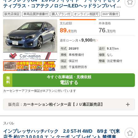
ティプラス・コアテクノロジー/LEDヘッドランプ/ハイビ
ームアシスト/後側方警戒/前席パワーシート/サイド・バッ
販売店保証
車両品質評価書付
購入プラン付
オンライン相談可
360°画像付
クカメラ/純正DIATONEビルトインナビ/ETC2.0/純正ドラ
レコ
支払総額
本体価格
89.
76.
9
3
万円
万円
9,900
通常ローン
月々
円
年式
2018
年
走行
9.3
万km
車検
車検整備付
修復
なし
保証
保証付
整備
法定整備付
住所
千葉県野田市
今すぐ在庫確認・見積依頼
無
電話する
料
カーセンサーアフター保証がAプランに付いています
販売店：
カーネーション柏インター店【ＪＵ適正販売店】
スバル
インプレッサハッチバック 2.0 ST-H 4WD 8/9ま で(来
店予 約)で 3 0 0 0 0 エ ン クーポ ンプ レゼ ント 禁煙車 新