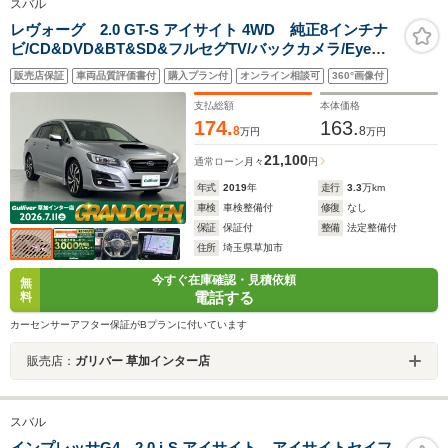
スバル
レヴォーグ 2.0 GT-S アイサイト 4WD 純正8インチナ
ビ/CD&DVD&BT&SD&フルセグTV/バックカメラ/Eye
Sight/プリクラッシュブレーキ/ツーリングアシスト/全車
販売店保証
車両品質評価書付
購入プラン付
オンライン相談可
360°画像付
速追従機能付クルーズコントロール/アクティブレーンキ
ープ/AT誤発進抑制制御
支払総額
本体価格
174.
163.
8
8
万円
万円
21,100
通常ローン
月々
円
年式
2019
年
走行
3.3
万km
車検
車検整備付
修復
なし
保証
保証付
整備
法定整備付
住所
埼玉県草加市
今すぐ在庫確認・見積依頼
無
電話する
料
カーセンサーアフター保証がBプランに付いています
販売店：
ガリバー 草加インター店
スバル
インプレッサG4 2.0 i-S アイサイト アイサイトセイフ