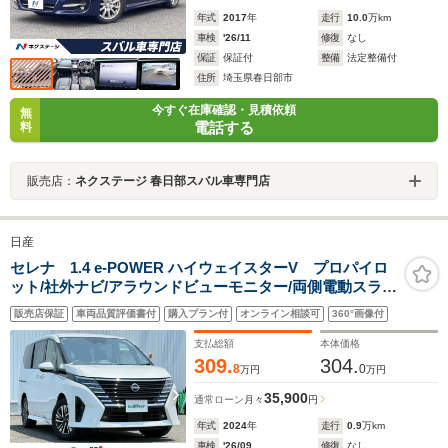
年式
2017
年
走行
10.0
万km
車検
'26/11
修復
なし
保証
保証付
整備
法定整備付
住所
埼玉県春日部市
今すぐ在庫確認・見積依頼
無
電話する
料
販売店：
ネクステージ 春日部スバル車専門店
日産
セレナ 1.4 e-POWER ハイウェイスターV プロパイロ
ット/社外ナビ/アラウンドビューモニター/両側電動スライ
ド/ハンズフリー開閉/追従クルーズコントロール/LEDオー
販売店保証
車両品質評価書付
購入プラン付
オンライン相談可
360°画像付
トライト/デジタルインナーミラー/ETC/16AW/禁煙車
支払総額
本体価格
309.
304.
8
0
万円
万円
35,900
通常ローン
月々
円
年式
2024
年
走行
0.9
万km
車検
'26/09
修復
なし