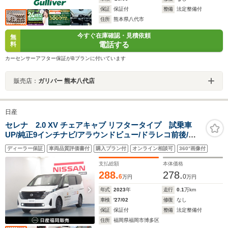
保証
保証付
整備
法定整備付
住所
熊本県八代市
今すぐ在庫確認・見積依頼
無
電話する
料
カーセンサーアフター保証がBプランに付いています
販売店：
ガリバー 熊本八代店
日産
セレナ 2.0 XV チェアキャブ リフタータイプ 試乗車
UP/純正9インチナビ/アラウンドビュー/ドラレコ前後/両
側オートスライドドア/プロパイロット/スマ-トルームミ
ディーラー保証
車両品質評価書付
購入プラン付
オンライン相談可
360°画像付
ラ-/ETC
支払総額
本体価格
288.
278.
6
0
万円
万円
年式
2023
年
走行
0.1
万km
車検
'27/02
修復
なし
保証
保証付
整備
法定整備付
住所
福岡県福岡市博多区