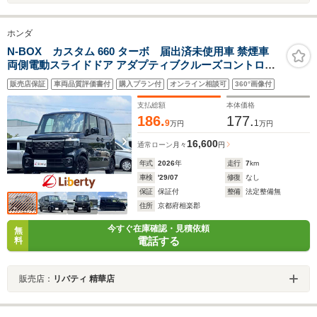
ホンダ
N-BOX カスタム 660 ターボ 届出済未使用車 禁煙車
両側電動スライドドア アダプティブクルーズコントロー
ル 衝突被害軽減ブレーキ LEDヘッドライト 純正アルミホ
販売店保証
車両品質評価書付
購入プラン付
オンライン相談可
360°画像付
イール 電動パーキングブレーキ オートブレーキホールド
シートヒーター
支払総額
本体価格
186.
177.
9
1
万円
万円
16,600
通常ローン
月々
円
年式
2026
年
走行
7
km
車検
'29/07
修復
なし
保証
保証付
整備
法定整備無
住所
京都府相楽郡
今すぐ在庫確認・見積依頼
無
電話する
料
販売店：
リバティ 精華店