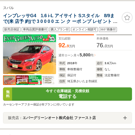
スバル
インプレッサG4 1.6 i-L アイサイト Sスタイル 8/9ま
で(来 店予 約)で 3 0 0 0 0 エ ン ク ーポ ンプ レゼ ント 禁
煙車 アイサイトVer3 純正SDナビ プッシュスタート サイ
販売店保証
車両品質評価書付
購入プラン付
オンライン相談可
360°画像付
ド/バックカメラ ブラインドスポットモニター パドルシフ
ト 電動パーキング
支払総額
本体価格
92.
76.
9
0
万円
万円
5,800
通常ローン
月々
円
年式
2018
年
走行
3.6
万km
車検
車検整備付
修復
なし
保証
保証付
整備
法定整備付
住所
埼玉県さいたま市緑区
今すぐ在庫確認・見積依頼
無
電話する
料
カーセンサーアフター保証がBプランに付いています
販売店：
エバーグリーンオート株式会社 ファースト店