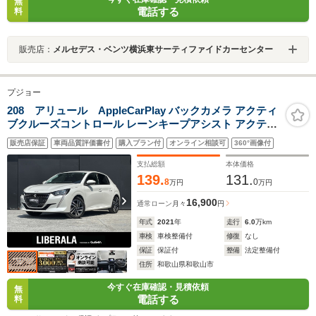
無
電話する
料
販売店：
メルセデス・ベンツ横浜東サーティファイドカーセンター
プジョー
208 アリュール AppleCarPlay バックカメラ アクティ
ブクルーズコントロール レーンキープアシスト アクティ
ブセーフティブレーキ 前後ドラレコ スマートキー ドライ
販売店保証
車両品質評価書付
購入プラン付
オンライン相談可
360°画像付
ブモード ハーフレザーシート 純16incAW LEDライト
ETC
支払総額
本体価格
139.
131.
8
0
万円
万円
16,900
通常ローン
月々
円
年式
2021
年
走行
6.0
万km
車検
車検整備付
修復
なし
保証
保証付
整備
法定整備付
住所
和歌山県和歌山市
今すぐ在庫確認・見積依頼
無
電話する
料