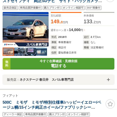
スドセイフティ 純正SDナビ サイド・バックカメラ
パワーシート コーナーセンサー LEDライナー スマ
販売店保証
車両品質評価書付
購入プラン付
オンライン相談可
360°画像付
ートキー LEDヘッド ETC 純正18インチアルミ
支払総額
本体価格
149.
133.
9
2
万円
万円
14,000
通常ローン
月々
円
年式
2018
年
走行
2.7
万km
車検
車検整備付
修復
なし
保証
保証付
整備
法定整備付
住所
愛知県春日井市
今すぐ在庫確認・見積依頼
無
電話する
料
販売店：
ネクステージ 春日井 スバル車専門店
フィアット
500C ミモザ ミモザ/特別仕様車/ハッピーイエロー/ベ
ージュ幌/15インチ純正ホイール/ファブリックシー
ト/ETC/純正AWあり
ディーラー保証
車両品質評価書付
購入プラン付
オンライン相談可