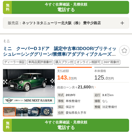
今すぐ在庫確認・見積依頼
無
電話する
料
販売店：
ネッツトヨタニューリー北大阪（株） 豊中少路店
ミニ
ミニ クーパーD 3ドア 認定中古車/3DOOR/ブリティッ
シュレーシンググリーン/禁煙車/アダプティブクルーズコ
ントロール/衝突軽減ブレーキ/純正ナビゲーション/純正バ
ディーラー保証
車両品質評価書付
購入プラン付
オンライン相談可
360°画像付
ックカメラ
支払総額
本体価格
143.
125.
3
0
万円
万円
21,600
残価ローン
月々
円
年式
2019
年
走行
3.0
万km
車検
車検整備付
修復
なし
保証
保証付
整備
法定整備付
住所
愛知県長久手市
今すぐ在庫確認・見積依頼
無
電話する
料