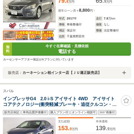
79.
65.
8
9
万円
万円
8,800
通常ローン
月々
円
年式
2017
年
走行
7.8
万km
車検
車検整備付
修復
なし
保証
保証付
整備
法定整備付
住所
千葉県野田市
今すぐ在庫確認・見積依頼
無
電話する
料
カーセンサーアフター保証がAプランに付いています
販売店：
カーネーション柏インター店【ＪＵ適正販売店】
スバル
インプレッサG4 2.0 i-S アイサイト 4WD アイサイト
コアテクノロジー(衝突軽減ブレーキ・追従クルコン・誤
発進抑制・アクティブレーンキープ)/LEDヘッドランプ/左
販売店保証
車両品質評価書付
購入プラン付
オンライン相談可
360°画像付
右独立AAC/前席パワーシート/カロッツェリアナビ/バッ
クカメラ/純正ドラレコ/ETC2.0
支払総額
本体価格
153.
139.
9
9
万円
万円