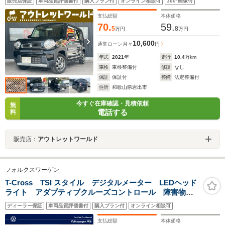
販売店保証
車両品質評価書付
購入プラン付
オンライン相談可
360°画像付
Bluetooth・運転席助手席シートヒーター・Aエアコン・
オートライト・クリアランスソナー
支払総額
本体価格
70.
59.
5
8
万円
万円
10,600
通常ローン
月々
円
年式
2021
年
走行
10.4
万km
車検
車検整備付
修復
なし
保証
保証付
整備
法定整備付
住所
和歌山県岩出市
今すぐ在庫確認・見積依頼
無
電話する
料
販売店：
アウトレットワールド
フォルクスワーゲン
T-Cross TSI スタイル デジタルメーター LEDヘッド
ライト アダプティブクルーズコントロール 障害物セ
ンサー 後方死角検知機能付 オートライト 純正アル
ディーラー保証
車両品質評価書付
購入プラン付
オンライン相談可
ミホイール Discover Proパッケージ
支払総額
本体価格