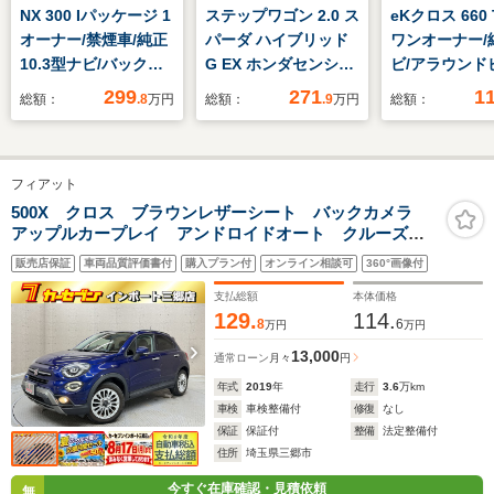
NX 300 Iパッケージ 1
ステップワゴン 2.0 ス
eKクロス 660 
オーナー/禁煙車/純正
パーダ ハイブリッド
ワンオーナー/
10.3型ナビ/バックカ
G EX ホンダセンシン
ビ/アラウンド
メラ/前後ドラレコ/前
グ 純正 9インチ SDナ
モニター/イン
299
271
1
総額：
.8
万円
総額：
.9
万円
総額：
席パワーシート/シー
ビ/フリップダウンモ
ェントルームミ
トヒーター/ETC2.0/電
ニター 純正 11.5イン
前方ドライブ
動リアゲート/赤レザ
チ/衝突安全装置/両側
ー/社外アルミ
フィアット
ー/フルセグ
電動スライドドア/シ
タイヤ積載/ETC
TV/Bluetooth/3眼
ートヒーター 前席/車
席シートヒー
500X クロス ブラウンレザーシート バックカメラ
アップルカープレイ アンドロイドオート クルーズコ
LED/クリアランスソ
線逸脱防止支援システ
ー/LEDヘッ
ントロール シートヒーター プッシュスタート ETC
ナー/レーダークルー
ム/シート 合皮/ドライ
販売店保証
車両品質評価書付
購入プラン付
オンライン相談可
360°画像付
ズコントロール
ブレコーダー 純正
支払総額
本体価格
129.
114.
8
6
万円
万円
13,000
通常ローン
月々
円
年式
2019
年
走行
3.6
万km
車検
車検整備付
修復
なし
保証
保証付
整備
法定整備付
住所
埼玉県三郷市
今すぐ在庫確認・見積依頼
無