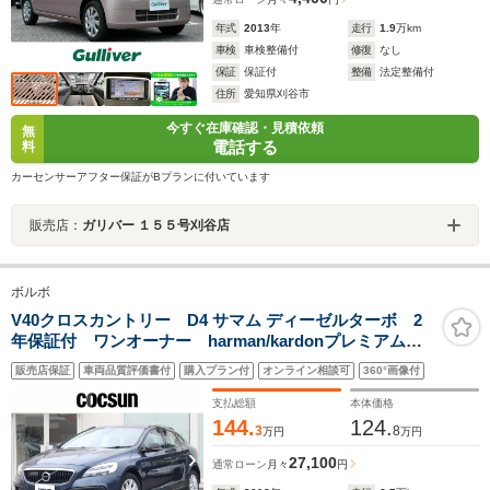
年式
2013
年
走行
1.9
万km
車検
車検整備付
修復
なし
保証
保証付
整備
法定整備付
住所
愛知県刈谷市
今すぐ在庫確認・見積依頼
無
電話する
料
カーセンサーアフター保証がBプランに付いています
販売店：
ガリバー １５５号刈谷店
ボルボ
V40クロスカントリー D4 サマム ディーゼルターボ 2
年保証付 ワンオーナー harman/kardonプレミアムオ
ーディオ ソフトベージュ本革シート パワーシート
販売店保証
車両品質評価書付
購入プラン付
オンライン相談可
360°画像付
シートヒーター モダンウッドパネル ドライブレコー
ダー ACC BLIS 禁煙車
支払総額
本体価格
144.
124.
3
8
万円
万円
27,100
通常ローン
月々
円