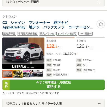
販売店：
ガリバー 長岡店
シトロエン
C3 シャイン ワンオーナー 純正ナビ
AppleCarPlay 地デジ バックカメラ コーナーセンサ
ー ドライブレコーダー HIDヘッドライト クルーズコ
販売店保証
車両品質評価書付
購入プラン付
オンライン相談可
360°画像付
ントロール 純正16インチアルミホイール ETC オー
トライト レーンキープA!!
支払総額
本体価格
132.
126.
8
1
万円
万円
16,100
通常ローン
月々
円
年式
2020
年
走行
3.3
万km
車検
'27/07
修復
なし
保証
保証付
整備
法定整備付
住所
埼玉県入間市
今すぐ在庫確認・見積依頼
無
電話する
料
カーセンサーアフター保証がBプランに付いています
販売店：
ＬＩＢＥＲＡＬＡ リベラーラ入間