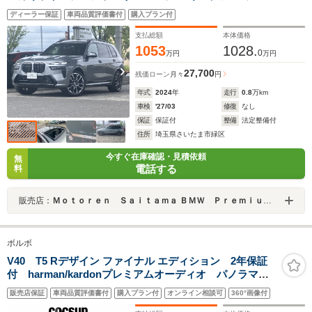
乗り 黒レザーシート 地デジ付タッチパネル式HDDナビ
ディーラー保証
車両品質評価書付
購入プラン付
ACC
支払総額
本体価格
1053
1028.
0
万円
万円
27,700
残価ローン
月々
円
年式
2024
年
走行
0.8
万km
車検
'27/03
修復
なし
保証
保証付
整備
法定整備付
住所
埼玉県さいたま市緑区
今すぐ在庫確認・見積依頼
無
電話する
料
販売店：
Ｍｏｔｏｒｅｎ Ｓａｉｔａｍａ ＢＭＷ Ｐｒｅｍｉｕｍ Ｓｅｌｅｃｔｉｏｎ 浦和美園
ボルボ
V40 T5 Rデザイン ファイナル エディション 2年保証
付 harman/kardonプレミアムオーディオ パノラマガ
ラスルーフ 18インチアルミホイール ナビゲーショ
販売店保証
車両品質評価書付
購入プラン付
オンライン相談可
360°画像付
ン リアビューカメラ オフブラック本革シート シー