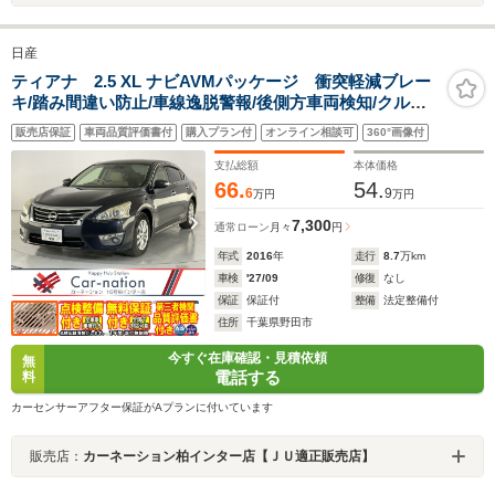
日産
ティアナ 2.5 XL ナビAVMパッケージ 衝突軽減ブレー
キ/踏み間違い防止/車線逸脱警報/後側方車両検知/クルー
ズコントロール/HIDヘッドランプ/前席パワーシート/助手
販売店保証
車両品質評価書付
購入プラン付
オンライン相談可
360°画像付
席パワーオットマン/アラウンドビュー/純正コネクトナビ/
ビルトインETC
支払総額
本体価格
66.
54.
6
9
万円
万円
7,300
通常ローン
月々
円
年式
2016
年
走行
8.7
万km
車検
'27/09
修復
なし
保証
保証付
整備
法定整備付
住所
千葉県野田市
今すぐ在庫確認・見積依頼
無
電話する
料
カーセンサーアフター保証がAプランに付いています
販売店：
カーネーション柏インター店【ＪＵ適正販売店】