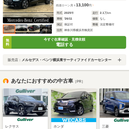
13,100
残価ローン
月々
円
年式
2025
年
走行
2.1
万km
車検
'26/11
修復
なし
保証
保証付
整備
法定整備付
住所
神奈川県横浜市鶴見区
今すぐ在庫確認・見積依頼
無
電話する
料
販売店：
メルセデス・ベンツ横浜東サーティファイドカーセンター
あなたにおすすめの中古車
［PR］
レクサス
ホンダ
三菱