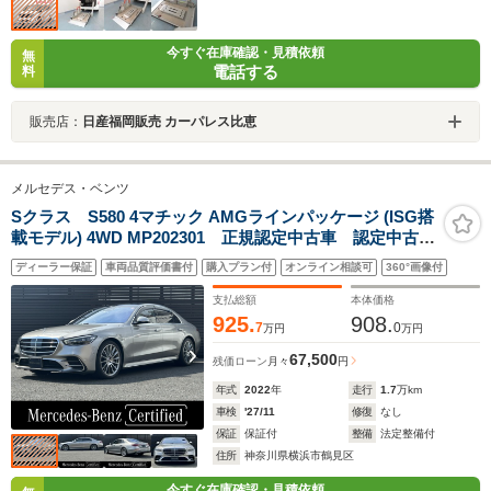
今すぐ在庫確認・見積依頼
無
電話する
料
販売店：
日産福岡販売 カーパレス比恵
メルセデス・ベンツ
Sクラス S580 4マチック AMGラインパッケージ (ISG搭
載モデル) 4WD MP202301 正規認定中古車 認定中古車
保証2年付き AMGラインパッケージ パノラミックス
ディーラー保証
車両品質評価書付
購入プラン付
オンライン相談可
360°画像付
ライディングルーフ ブルメスターサラウンドサウンド
システム ACC 360°カメラ オートトランク レーダ
支払総額
本体価格
ーセーフティ LED USB
925.
908.
7
0
万円
万円
67,500
残価ローン
月々
円
年式
2022
年
走行
1.7
万km
車検
'27/11
修復
なし
保証
保証付
整備
法定整備付
住所
神奈川県横浜市鶴見区
今すぐ在庫確認・見積依頼