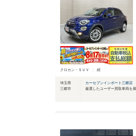
クロカン・ＳＵＶ
紺
埼玉県
カーセブンインポート三郷店
三郷市