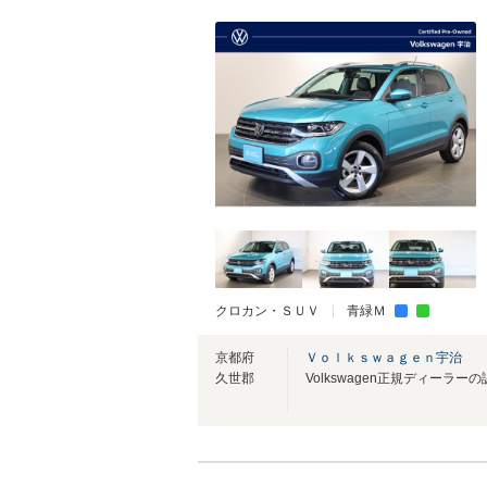
クロカン・ＳＵＶ
青緑Ｍ
京都府
Ｖｏｌｋｓｗａｇｅｎ宇治
久世郡