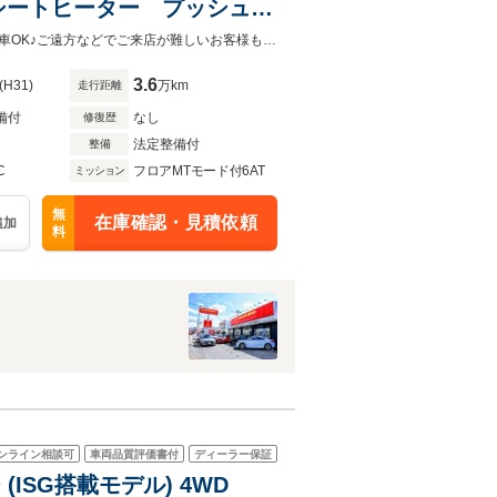
シートヒーター プッシュス
ブラウンレザーシート！内外装共に状態の良いおススメの１台です！全国販売納車OK♪ご遠方などでご来店が難しいお客様もお気軽にご相談下さい！詳しくは0120-62-1031まで！
3.6
(H31)
万km
走行距離
備付
なし
修復歴
法定整備付
整備
C
フロアMTモード付6AT
ミッション
無
在庫確認・見積依頼
追加
料
ンライン相談可
車両品質評価書付
ディーラー保証
(ISG搭載モデル) 4WD