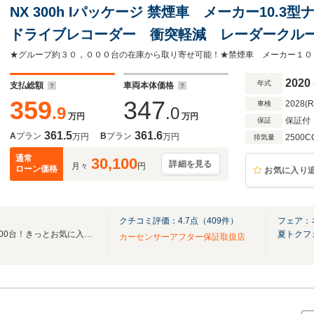
NX 300h Iパッケージ 禁煙車 メーカー10.
ドライブレコーダー 衝突軽減 レーダークルー
ドライト シートヒーター パワーバックドア
2020
年式
支払総額
車両本体価格
359
347
2028(
車検
.9
.0
万円
万円
保証付
保証
361.5
361.6
A
プラン
B
プラン
万円
万円
2500C
排気量
通常
30,100
詳細を見る
月々
円
ローン価格
お気に入り
クチコミ評価：
4.7
点（
409
件）
フェア：
「全国ネクステージ総在庫30000台！きっとお気に入りの愛車が見つかります！」
夏トクフ
カーセンサーアフター保証取扱店