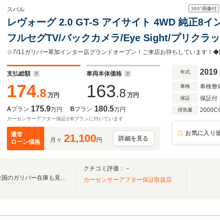
360°
画像付
スバル
レヴォーグ 2.0 GT-S アイサイト 4WD 純正8イ
フルセグTV/バックカメラ/Eye Sight/プリ
シスト/全車速追従機能付クルーズコントロール/
誤発進抑制制御
2019
年式
支払総額
車両本体価格
174
163
車検整
車検
.8
.8
万円
万円
保証付
保証
175.9
180.5
A
プラン
B
プラン
万円
万円
2000C
排気量
カーセンサーアフター保証がBプランに付いています
お気に入り
通常
21,100
詳細を見る
月々
円
ローン価格
クチコミ評価：－
無料電話は24時間ご案内！！全国のガリバー在庫も見たい方は一括照会が可能です！
カーセンサーアフター保証取扱店