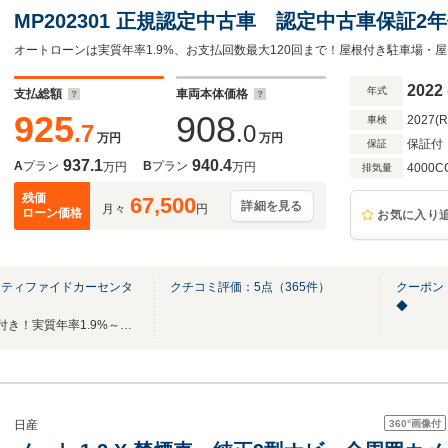
MP202301 正規認定中古車 認定中古車保証
ジ パノラミックスライディングルーフ ブル
システム ACC 360°カメラ オートトラ
2022
年式
支払総額
車両本体価格
LED USB
925
908
2027(
車検
.7
.0
万円
万円
保証付
保証
937.1
940.4
A
プラン
B
プラン
万円
万円
4000C
排気量
残価
67,500
詳細を見る
月々
円
ローン価格
お気に入り
ーティファイドカーセンタ
クチコミ評価：
5
点（
365
件）
クーポン
◆
全国ご納車可能！最低2年保証付き！実質年率1.9%～（ローン）ご案内可能でございます!
360°
画像付
日産