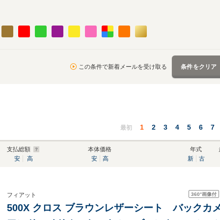
この条件で新着メールを受け取る
条件をクリア
1
2
3
4
5
6
7
最初
支払総額
本体価格
年式
安
高
安
高
新
古
360°
画像付
フィアット
500X クロス ブラウンレザーシート バック