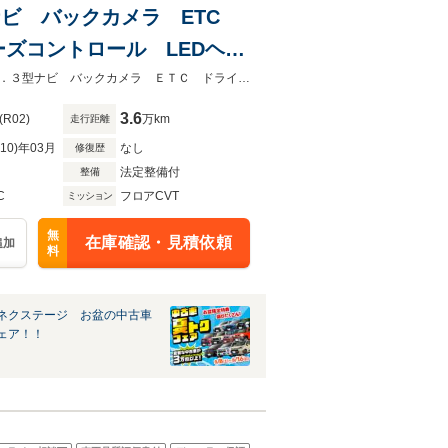
3型ナビ バックカメラ ETC
ズコントロール LEDヘッ
★グループ約３０，０００台の在庫から取り寄せ可能！★禁煙車 メーカー１０．３型ナビ バックカメラ ＥＴＣ ドライブレコーダー 衝突軽減
3.6
(R02)
万km
走行距離
R10)年03月
なし
修復歴
法定整備付
整備
C
フロアCVT
ミッション
無
在庫確認・見積依頼
追加
料
ネクステージ お盆の中古車
ェア！！