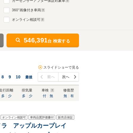
カーセンサーアフター保証対象車
360
°画像付き車両
オンライン相談可
546,391
台 検索する
スライドショーで見る
8
9
10
前へ
次へ
最後
走行距離
排気量
車検
修復歴
多
少
多
少
付
無
無
有
オンライン相談可
車両品質評価書付
販売店保証
カメラ アップルカープレイ