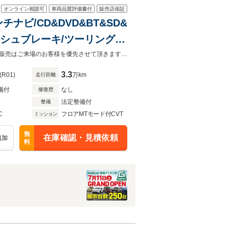
オンライン相談可
車両品質評価書付
販売店保証
ンチナビ/CD&DVD&BT&SD&
クラッシュブレーキ/ツーリングア
アクティブレーンキープ/AT
☆7/11ガリバー草加インター店グランドオープン！ご来店お待ちしています！◆販売はご来場のお客様を優先させて頂きます。◆あらかじめご確認下さい※販売は一般のお客様に限ります。
3.3
(R01)
万km
走行距離
備付
なし
修復歴
法定整備付
整備
C
フロアMTモード付CVT
ミッション
無
在庫確認・見積依頼
追加
料