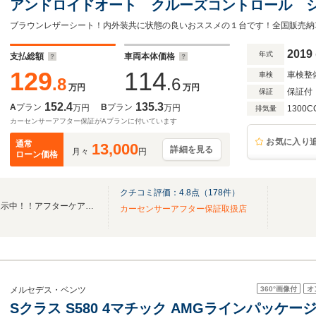
アンドロイドオート クルーズコントロール 
タート ETC
2019
年式
支払総額
車両本体価格
129
114
車検整
車検
.8
.6
万円
万円
保証付
保証
152.4
135.3
A
プラン
B
プラン
万円
万円
1300C
排気量
カーセンサーアフター保証がAプランに付いています
お気に入り
通常
13,000
詳細を見る
月々
円
ローン価格
クチコミ評価：
4.8
点（
178
件）
厳選したユーザー買取車両を展示中！！アフターケアもお任せください！
カーセンサーアフター保証取扱店
360°
画像付
オ
メルセデス・ベンツ
Sクラス S580 4マチック AMGラインパッケージ 