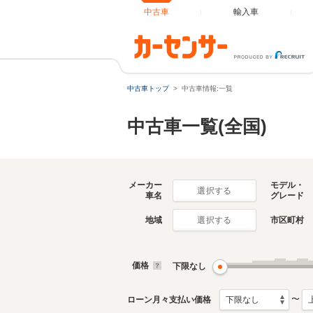
中古車
輸入車
中古車トップ
中古車情報:一覧
中古車一覧(全国)
メーカー
モデル・
選択する
車名
グレード
地域
市区町村
選択する
価格
下限なし
〜
ローン月々支払い価格