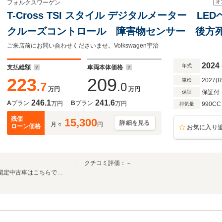
オ
フォルクスワーゲン
T-Cross TSI スタイル デジタルメーター 
クルーズコントロール 障害物センサー 後方
ト 純正アルミホイール Discover Proパッ
ご来店前にお問い合わせくださいませ。Volkswagen宇治
2024
年式
支払総額
車両本体価格
223
209
2027(
車検
.7
.0
万円
万円
保証付
保証
246.1
241.6
A
プラン
B
プラン
万円
万円
990CC
排気量
残価
15,300
詳細を見る
月々
円
ローン価格
お気に入り
クチコミ評価：－
Volkswagen正規ディーラーの認定中古車はこちらです！