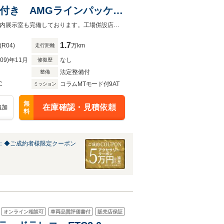
2年付き AMGラインパッケー
メスターサラウンドサウンド
オートローンは実質年率1.9%、お支払回数最大120回まで！屋根付き駐車場・屋内展示室も完備しております。工場併設店舗の為アフターフォローもお任せ下さい！
ンク レーダーセーフティ
1.7
(R04)
万km
走行距離
R09)年11月
なし
修復歴
法定整備付
整備
C
コラムMTモード付9AT
ミッション
無
在庫確認・見積依頼
追加
料
：◆ご成約者様限定クーポン
オンライン相談可
車両品質評価書付
販売店保証