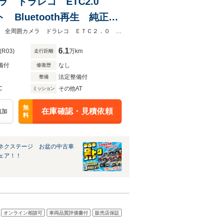
メラ ドラレコ ETC2.0
luetooth再生 純正16
ーナーセンサー
★グループ約３０，０００台の在庫から取り寄せ可能！★禁煙車 純正９型ナビ 全周囲カメラ ドラレコ ＥＴＣ２．０ ＢＳＭ デジタルインナーミラー
6.1
(R03)
万km
走行距離
備付
なし
修復歴
法定整備付
整備
C
その他AT
ミッション
無
在庫確認・見積依頼
追加
料
ネクステージ お盆の中古車
ェア！！
オンライン相談可
車両品質評価書付
販売店保証