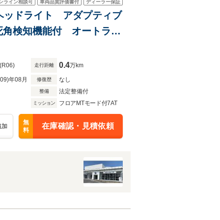
ンライン相談可
車両品質評価書付
ディーラー保証
LEDヘッドライト アダプティブ
死角検知機能付 オートライ
ケージ
0.4
(R06)
万km
走行距離
R09)年08月
なし
修復歴
法定整備付
整備
フロアMTモード付7AT
ミッション
無
在庫確認・見積依頼
追加
料