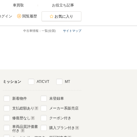
車買取
お役立ち記事
ログイン
閲覧履歴
お気に入り
中古車情報：一覧(全国)
サイトマップ
ミッション
AT/CVT
MT
新着物件
未登録車
支払総額あり
メーカー系販売店
修復歴なし
クーポン付き
車両品質評価書
購入プラン付き
付き