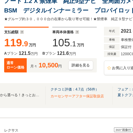
ノート 1.2 X 禁煙車 純正9型ナビ 全周囲カ
BSM デジタルインナーミラー プロパイロット B
インチアルミ エマージェンシーブレーキ コ
2021
年式
支払総額
車両本体価格
119
105
車検整
車検
.9
.1
万円
万円
保証付
保証
121.5
121.6
A
プラン
B
プラン
万円
万円
1200C
排気量
通常
10,500
詳細を見る
月々
円
ローン価格
お気に入り
クチコミ評価：
4.7
点（
56
件）
フェア：
全国ネクステージ在庫30000台から選べる！きっとお気に入りの愛車が見つかります！
夏トクフ
カーセンサーアフター保証取扱店
360°
画像付
レクサス