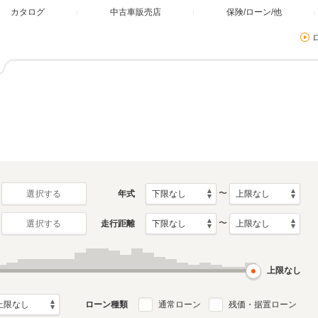
カタログ
中古車販売店
保険/ローン/他
〜
年式
選択する
〜
走行距離
選択する
上限なし
ローン種類
通常ローン
残価・据置ローン