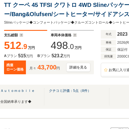
TT クーペ 45 TFSI クワトロ 4WD Sline
ー/Bang&Olufsen/シートヒーター/サイドア
イト/リヤカメラ/パドルシフト/クルーズコントロ
2023
年式
支払総額
車両本体価格
512
498
2026(
車検
.9
.0
万円
万円
保証付
保証
515
523.2
A
プラン
B
プラン
万円
万円
2000C
排気量
残価
43,700
詳細を見る
月々
円
ローン価格
お気に入り
 Ａｕｔｏｍｏｂｉｌｅ
クチコミ評価：
5
点（
8
件）
◆全国納車承ります◆