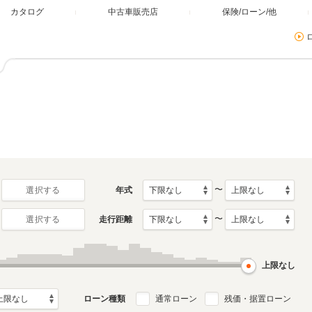
カタログ
中古車販売店
保険/ローン/他
〜
年式
選択する
〜
走行距離
選択する
上限なし
ローン種類
通常ローン
残価・据置ローン