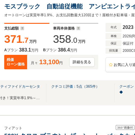
モスブラック 自動追従機能 アンビエントラ
パワーシート 純正ドライブレコーダー ワイ
MBUX ETC 純正ナビ バックカメラ
2023
年式
支払総額
車両本体価格
371
358
2026(
車検
.7
.0
万円
万円
保証付
保証
383.1
386.4
A
プラン
B
プラン
万円
万円
2000C
排気量
残価
13,100
詳細を見る
月々
円
ローン価格
お気に入り
ーティファイドカーセンタ
クチコミ評価：
5
点（
365
件）
クーポン
◆
全国ご納車可能！最低2年保証付き！実質年率1.9%～（ローン）ご案内可能でございます!
360°
画像付
フィアット