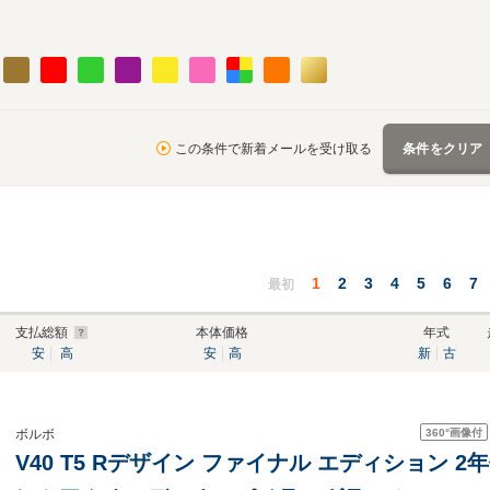
この条件で新着メールを受け取る
条件をクリア
1
2
3
4
5
6
7
最初
支払総額
本体価格
年式
安
高
安
高
新
古
360°
画像付
ボルボ
V40 T5 Rデザイン ファイナル エディション 2年保