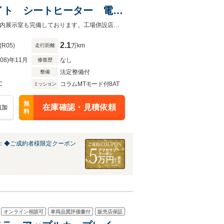
イト シートヒーター 電動
ヤレスチャージャー
オートローンは実質年率1.9%、お支払回数最大120回まで！屋根付き駐車場・屋内展示室も完備しております。工場併設店舗の為アフターフォローもお任せ下さい！
2.1
(R05)
万km
走行距離
R08)年11月
なし
修復歴
法定整備付
整備
C
コラムMTモード付8AT
ミッション
無
在庫確認・見積依頼
追加
料
：◆ご成約者様限定クーポン
オンライン相談可
車両品質評価書付
販売店保証