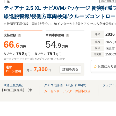
360°
画像付
日産
ティアナ 2.5 XL ナビAVMパッケージ 衝突軽
線逸脱警報/後側方車両検知/クルーズコントロール
ワーシート/助手席パワーオットマン/アラウンド
ルトインETC
2016
年式
支払総額
車両本体価格
66
54
2027(
車検
.6
.9
万円
万円
保証付
保証
75.8
75.1
A
プラン
B
プラン
万円
万円
2500C
排気量
カーセンサーアフター保証がAプランに付いています
お気に入り
通常
7,300
詳細を見る
月々
円
ローン価格
【ＪＵ適正販売店】
クチコミ評価：
4.6
点（
506
件）
フェア：
【第三者機関品質評価書付き】【JU適正販売店】【中古自動車販売士資格者常駐】
カーセンサーアフター保証取扱店