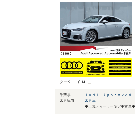
クーペ
白Ｍ
千葉県
Ａｕｄｉ Ａｐｐｒｏｖｅｄ
木更津市
木更津
◆正規ディーラー認定中古車