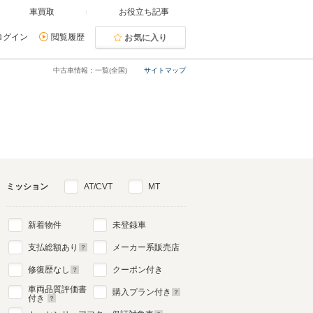
車買取
お役立ち記事
ログイン
閲覧履歴
お気に入り
中古車情報：一覧(全国)
サイトマップ
ミッション
AT/CVT
MT
新着物件
未登録車
支払総額あり
メーカー系販売店
修復歴なし
クーポン付き
車両品質評価書
購入プラン付き
付き