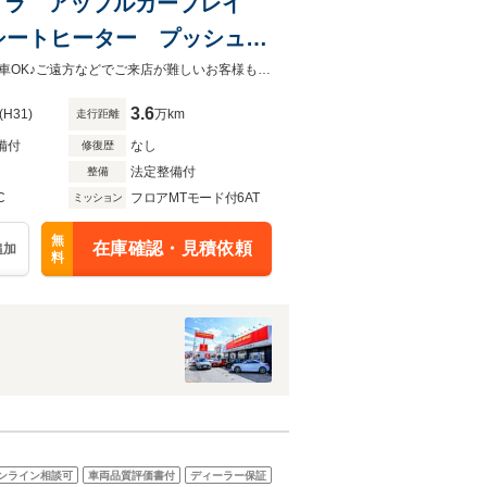
カメラ アップルカープレイ
シートヒーター プッシュス
ブラウンレザーシート！内外装共に状態の良いおススメの１台です！全国販売納車OK♪ご遠方などでご来店が難しいお客様もお気軽にご相談下さい！詳しくは0120-62-1031まで！
3.6
(H31)
万km
走行距離
備付
なし
修復歴
法定整備付
整備
C
フロアMTモード付6AT
ミッション
無
在庫確認・見積依頼
追加
料
ンライン相談可
車両品質評価書付
ディーラー保証