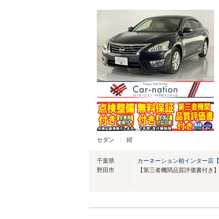
セダン
紺
千葉県
カーネーション柏インター店
野田市