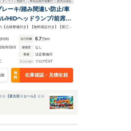
オンライン相談可
車両品質評価書付
販売店保証
減ブレーキ/踏み間違い防止/車
/HIDヘッドランプ/前席パ
ビュー/純正コネクトナビ/ビ
自社認証工場併設！国道16号沿い、柏インターから3分とアクセスも良好◎安心の【点検整備付き】【無料保証付き】【第三者機関品質評価書付き】！表示総額で乗り出し出来ます！！
8.7
(H28)
万km
走行距離
R09)年09月
なし
修復歴
法定整備付
整備
C
フロアCVT
ミッション
無
在庫確認・見積依頼
追加
料
☆☆【夏先取りセール】☆☆