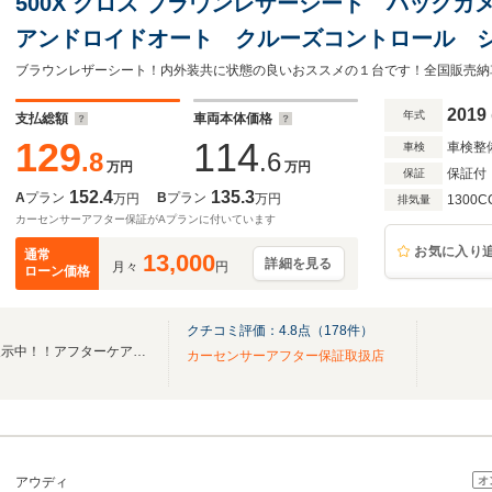
500X クロス ブラウンレザーシート バック
アンドロイドオート クルーズコントロール 
タート ETC
2019
年式
支払総額
車両本体価格
129
114
車検整
車検
.8
.6
万円
万円
保証付
保証
152.4
135.3
A
プラン
B
プラン
万円
万円
1300C
排気量
カーセンサーアフター保証がAプランに付いています
お気に入り
通常
13,000
詳細を見る
月々
円
ローン価格
クチコミ評価：
4.8
点（
178
件）
厳選したユーザー買取車両を展示中！！アフターケアもお任せください！
カーセンサーアフター保証取扱店
オ
アウディ