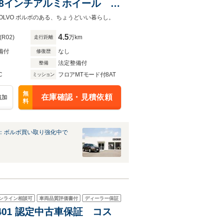
8インチアルミホイール ナ
ク本革シート シートヒータ
VOLVO ボルボのある、ちょうどいい暮らし。
4.5
(R02)
万km
走行距離
備付
なし
修復歴
法定整備付
整備
C
フロアMTモード付8AT
ミッション
無
在庫確認・見積依頼
追加
料
：ボルボ買い取り強化中で
ンライン相談可
車両品質評価書付
ディーラー保証
2401 認定中古車保証 コス