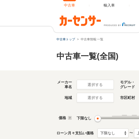
中古車
輸入車
中古車トップ
中古車情報:一覧
中古車一覧(全国)
メーカー
モデル・
選択する
車名
グレード
地域
市区町村
選択する
価格
下限なし
〜
ローン月々支払い価格