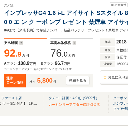
360°
画像付
スバル
インプレッサG4 1.6 i-L アイサイト Sスタイル 8/9
0 0 エ ン ク ーポ ンプ レゼ ント 禁煙車 アイサ
ュスタート サイド/バックカメラ ブラインドス
電動パーキング
2018
年式
支払総額
車両本体価格
92
76
車検整
車検
.9
.0
万円
万円
保証付
保証
108.9
96.7
A
プラン
B
プラン
万円
万円
1600C
排気量
カーセンサーアフター保証がBプランに付いています
お気に入り
通常
5,800
詳細を見る
月々
円
ローン価格
 ファースト店
クチコミ評価：
4.9
点（
9809
件）
クーポン
【総在庫550台】【全車カーセンサー認定付き】【あなたの「愛車」が見つかります】
ポンプレ
カーセンサーアフター保証取扱店
フェア情