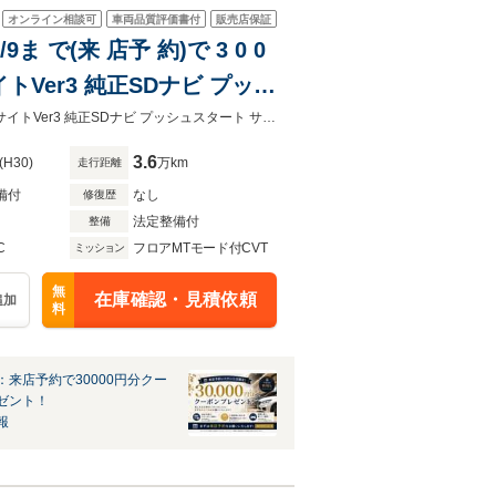
オンライン相談可
車両品質評価書付
販売店保証
ま で(来 店予 約)で 3 0 0
イトVer3 純正SDナビ プッシ
ポットモニター パドルシフト
8/9まで【来店予約】で希望ナンバー、新品バッテリープレゼント！禁煙車 アイサイトVer3 純正SDナビ プッシュスタート サイド/バックカメラ ブラインドスポットモニター
3.6
(H30)
万km
走行距離
備付
なし
修復歴
法定整備付
整備
C
フロアMTモード付CVT
ミッション
無
在庫確認・見積依頼
追加
料
：来店予約で30000円分クー
ゼント！
報