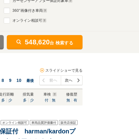
カーセンサーアフター保証対象車
360
°画像付き車両
オンライン相談可
548,620
台 検索する
スライドショーで見る
8
9
10
前へ
次へ
最後
走行距離
排気量
車検
修復歴
多
少
多
少
付
無
無
有
オンライン相談可
車両品質評価書付
販売店保証
証付 harman/kardonプ