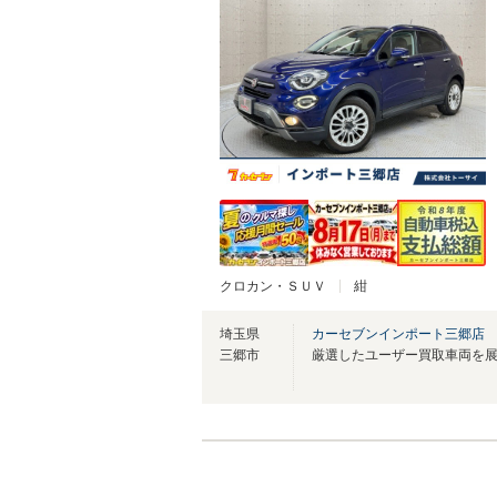
クロカン・ＳＵＶ
紺
埼玉県
カーセブンインポート三郷店
三郷市