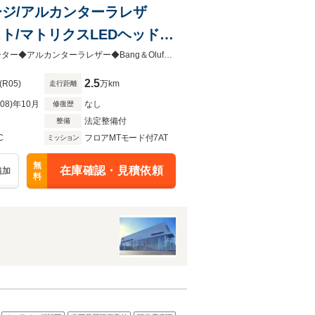
パッケージ/アルカンターラレザ
シスト/マトリクスLEDヘッドラ
ール/
Slineパッケージ◆コンフォートパッケージ◆クルーズコントロール◆シートヒーター◆アルカンターラレザー◆Bang＆Olufsen◆サイドアシスト◆マトリクスLEDヘッドライト◆
2.5
(R05)
万km
走行距離
R08)年10月
なし
修復歴
法定整備付
整備
C
フロアMTモード付7AT
ミッション
無
在庫確認・見積依頼
追加
料