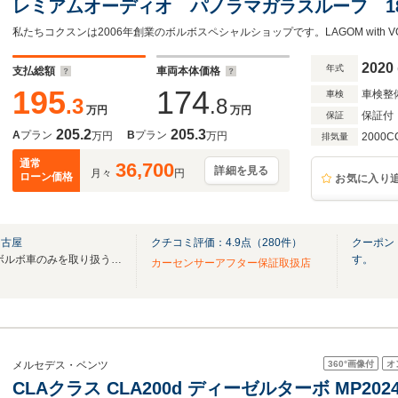
レミアムオーディオ パノラマガラスルーフ 1
ビゲーション リアビューカメラ オフブラッ
私たちコクスンは2006年創業のボルボスペシャルショップです。LAGOM with 
ー パワーシート 禁煙
2020
年式
支払総額
車両本体価格
195
174
車検整
車検
.3
.8
万円
万円
保証付
保証
205.2
205.3
A
プラン
B
プラン
万円
万円
2000C
排気量
通常
36,700
詳細を見る
月々
円
ローン価格
お気に入り
名古屋
クチコミ評価：
4.9
点（
280
件）
クーポン
当社コクスンは2006年創業のボルボ車のみを取り扱う専門店です。
す。
カーセンサーアフター保証取扱店
360°
画像付
オ
メルセデス・ベンツ
CLAクラス CLA200d ディーゼルターボ MP20