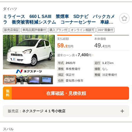
ダイハツ
ミライース 660 L SAIII 禁煙車 SDナビ バックカメ
ラ 衝突被害軽減システム コーナーセンサー 車線逸
脱警報 オートライト Bluetooth
販売店保証
車両品質評価書付
購入プラン付
オンライン相談可
360°画像付
支払総額
本体価格
59.
49.
9
4
万円
万円
7,400
通常ローン
月々
円
年式
2021
年
走行
1.2
万km
車検
車検整備付
修復
なし
保証
保証付
整備
法定整備付
住所
愛知県小牧市
無
在庫確認・見積依頼
料
販売店：
ネクステージ ４１号小牧店
スバル