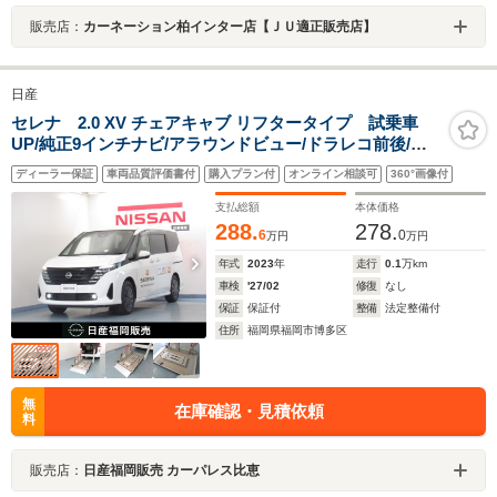
販売店：
カーネーション柏インター店【ＪＵ適正販売店】
日産
セレナ 2.0 XV チェアキャブ リフタータイプ 試乗車
UP/純正9インチナビ/アラウンドビュー/ドラレコ前後/両
側オートスライドドア/プロパイロット/スマ-トルームミ
ディーラー保証
車両品質評価書付
購入プラン付
オンライン相談可
360°画像付
ラ-/ETC
支払総額
本体価格
288.
278.
6
0
万円
万円
年式
2023
年
走行
0.1
万km
車検
'27/02
修復
なし
保証
保証付
整備
法定整備付
住所
福岡県福岡市博多区
無
在庫確認・見積依頼
料
販売店：
日産福岡販売 カーパレス比恵