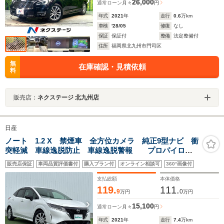
26,000
通常ローン
月々
円
年式
2021
年
走行
0.6
万km
車検
'28/05
修復
なし
保証
保証付
整備
法定整備付
住所
福岡県北九州市門司区
無
在庫確認・見積依頼
料
販売店：
ネクステージ 北九州店
日産
ノート 1.2 X 禁煙車 全方位カメラ 純正9型ナビ 衝
突軽減 車線逸脱防止 車線逸脱警報 プロパイロッ
ト ビルトインETC BSM LEDヘッドライト 電動パ
販売店保証
車両品質評価書付
購入プラン付
オンライン相談可
360°画像付
ーキングブレーキ/オートブレーキホールド 本革巻ハン
ドル
支払総額
本体価格
119.
111.
9
0
万円
万円
15,100
通常ローン
月々
円
年式
2021
年
走行
7.4
万km