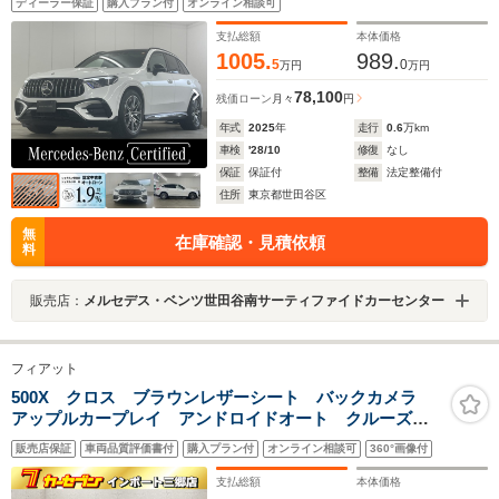
ディーラー保証
購入プラン付
オンライン相談可
ート/後席シートヒーター/Burumesterサラウンドサウン
ドシステム/ドライブレコーダー
支払総額
本体価格
1005.
989.
5
0
万円
万円
78,100
残価ローン
月々
円
年式
2025
年
走行
0.6
万km
車検
'28/10
修復
なし
保証
保証付
整備
法定整備付
住所
東京都世田谷区
無
在庫確認・見積依頼
料
販売店：
メルセデス・ベンツ世田谷南サーティファイドカーセンター
フィアット
500X クロス ブラウンレザーシート バックカメラ
アップルカープレイ アンドロイドオート クルーズコ
ントロール シートヒーター プッシュスタート ETC
販売店保証
車両品質評価書付
購入プラン付
オンライン相談可
360°画像付
支払総額
本体価格