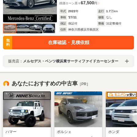
67,500
残価ローン
月々
円
年式
2022
年
走行
1.7
万km
車検
'27/11
修復
なし
保証
保証付
整備
法定整備付
住所
神奈川県横浜市鶴見区
無
在庫確認・見積依頼
料
販売店：
メルセデス・ベンツ横浜東サーティファイドカーセンター
あなたにおすすめの中古車
［PR］
ハマー
ポルシェ
ホンダ