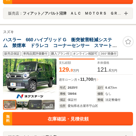
販売店：
フィアット／アバルト沼津 ＡＬＣ ＭＯＴＯＲＳ ＧＲＯＵＰ
スズキ
ハスラー 660 ハイブリッド G 衝突被害軽減システ
ム 禁煙車 ドラレコ コーナーセンサー スマートキ
ー LEDヘッド ETC 車線逸脱警報 オートライト
販売店保証
車両品質評価書付
購入プラン付
オンライン相談可
360°画像付
オートエアコン Bluetooth CD DVD再生 電動格納
ミラー
支払総額
本体価格
129.
121.
9
6
万円
万円
11,700
通常ローン
月々
円
年式
2025
年
走行
0.4
万km
車検
'28/04
修復
なし
保証
保証付
整備
法定整備付
住所
愛知県名古屋市守山区
無
在庫確認・見積依頼
料