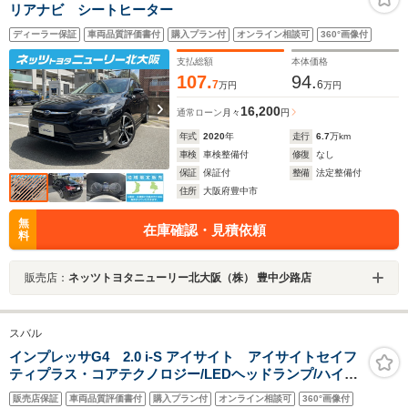
リアナビ シートヒーター
ディーラー保証
車両品質評価書付
購入プラン付
オンライン相談可
360°画像付
支払総額
本体価格
107.
94.
7
6
万円
万円
16,200
通常ローン
月々
円
年式
2020
年
走行
6.7
万km
車検
車検整備付
修復
なし
保証
保証付
整備
法定整備付
住所
大阪府豊中市
無
在庫確認・見積依頼
料
販売店：
ネッツトヨタニューリー北大阪（株） 豊中少路店
スバル
インプレッサG4 2.0 i-S アイサイト アイサイトセイフ
ティプラス・コアテクノロジー/LEDヘッドランプ/ハイビ
ームアシスト/後側方警戒/前席パワーシート/サイド・バッ
販売店保証
車両品質評価書付
購入プラン付
オンライン相談可
360°画像付