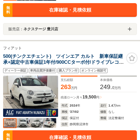
無
在庫確認・見積依頼
料
販売店：
ネクステージ 豊川店
フィアット
500(チンクエチェント) ツインエア カルト 新車保証継
承+認定中古車保証1年付/900CCターボ付/ドライブレコー
ダー/ETC/禁煙車/1オーナー
ディーラー保証
車両品質評価書付
購入プラン付
オンライン相談可
支払総額
本体価格
263
249.
0
万円
万円
19,500
残価ローン
月々
円
年式
2024
年
走行
1.4
万km
車検
'27/02
修復
なし
保証
保証付
整備
法定整備付
住所
静岡県沼津市
無
在庫確認・見積依頼
料