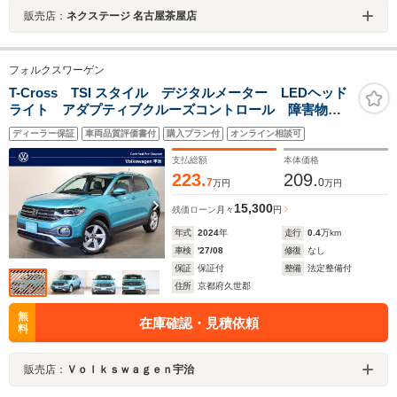
販売店：
ネクステージ 名古屋茶屋店
フォルクスワーゲン
T-Cross TSI スタイル デジタルメーター LEDヘッド
ライト アダプティブクルーズコントロール 障害物セ
ンサー 後方死角検知機能付 オートライト 純正アル
ディーラー保証
車両品質評価書付
購入プラン付
オンライン相談可
ミホイール Discover Proパッケージ
支払総額
本体価格
223.
209.
7
0
万円
万円
15,300
残価ローン
月々
円
年式
2024
年
走行
0.4
万km
車検
'27/08
修復
なし
保証
保証付
整備
法定整備付
住所
京都府久世郡
無
在庫確認・見積依頼
料
販売店：
Ｖｏｌｋｓｗａｇｅｎ宇治