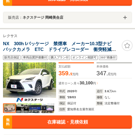
料
販売店：
ネクステージ 岡崎美合店
レクサス
NX 300h Iパッケージ 禁煙車 メーカー10.3型ナビ
バックカメラ ETC ドライブレコーダー 衝突軽減
レーダークルーズコントロール LEDヘッドライト シ
販売店保証
車両品質評価書付
購入プラン付
オンライン相談可
360°画像付
ートヒーター パワーバックドア
支払総額
本体価格
359.
347.
9
0
万円
万円
30,100
通常ローン
月々
円
年式
2020
年
走行
3.6
万km
車検
'28/03
修復
なし
保証
保証付
整備
法定整備付
住所
愛知県名古屋市港区
無
在庫確認・見積依頼
料