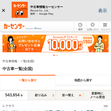
中古車情報カーセンサー
表示
Recruit Co., Ltd.
無料 － Google Play
履歴
お気に入り
メニュー
中古車情報：一覧(全国)
中古車一覧(全国)
一覧から探す
地図から探す
更新時に
543,654
絞り込み
並べ替え
台
メール受信
レクサス
PR