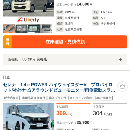
14,600
通常ローン
月々
円
年式
2021
年
走行
4.5
万km
車検
車検整備付
修復
なし
保証
保証付
整備
法定整備付
住所
滋賀県彦根市
無
在庫確認・見積依頼
料
販売店：
リバティ 彦根店
日産
セレナ 1.4 e-POWER ハイウェイスターV プロパイロ
ット/社外ナビ/アラウンドビューモニター/両側電動スライ
ド/ハンズフリー開閉/追従クルーズコントロール/LEDオー
販売店保証
車両品質評価書付
購入プラン付
オンライン相談可
360°画像付
トライト/デジタルインナーミラー/ETC/16AW/禁煙車
支払総額
本体価格
309.
304.
8
0
万円
万円
35,900
通常ローン
月々
円