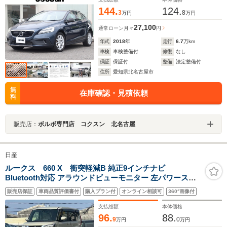
144.
124.
3
8
万円
万円
27,100
通常ローン
月々
円
年式
2018
年
走行
6.7
万km
車検
車検整備付
修復
なし
保証
保証付
整備
法定整備付
住所
愛知県北名古屋市
無
在庫確認・見積依頼
料
販売店：
ボルボ専門店 コクスン 北名古屋
日産
ルークス 660 X 衝突軽減B 純正9インチナビ
Bluetooth対応 アラウンドビューモニター 左パワースラ
イドドア スマートキー プッシュスタート アイドリングス
販売店保証
車両品質評価書付
購入プラン付
オンライン相談可
360°画像付
トップ ステアリングスイッチ タッチパネルオートエアコ
ン 電動格納ミラー
支払総額
本体価格
96.
88.
9
0
万円
万円