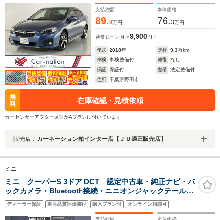
クカメラ/純正DIATONEビルトインナビ/ETC2.0/純正ドラ
レコ
支払総額
本体価格
89.
76.
9
3
万円
万円
9,900
通常ローン
月々
円
年式
2018
年
走行
9.3
万km
車検
車検整備付
修復
なし
保証
保証付
整備
法定整備付
住所
千葉県野田市
無
在庫確認・見積依頼
料
カーセンサーアフター保証がAプランに付いています
販売店：
カーネーション柏インター店【ＪＵ適正販売店】
ミニ
ミニ クーパーS 3ドア DCT 認定中古車・純正ナビ・バ
ックカメラ・Bluetooth接続・ユニオンジャックテールラ
ンプ・オットマン・オートワイパー・アイドリングスト
ディーラー保証
車両品質評価書付
購入プラン付
オンライン相談可
ップ・クルーズコントロール
支払総額
本体価格