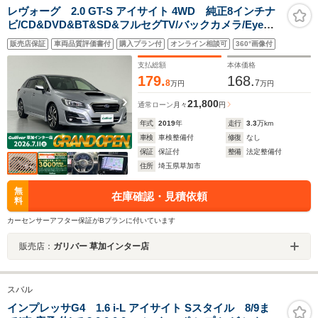
レヴォーグ 2.0 GT-S アイサイト 4WD 純正8インチナ
ビ/CD&DVD&BT&SD&フルセグTV/バックカメラ/Eye
Sight/プリクラッシュブレーキ/ツーリングアシスト/全車
販売店保証
車両品質評価書付
購入プラン付
オンライン相談可
360°画像付
速追従機能付クルーズコントロール/アクティブレーンキ
ープ/AT誤発進抑制制御
支払総額
本体価格
179.
168.
8
7
万円
万円
21,800
通常ローン
月々
円
年式
2019
年
走行
3.3
万km
車検
車検整備付
修復
なし
保証
保証付
整備
法定整備付
住所
埼玉県草加市
無
在庫確認・見積依頼
料
カーセンサーアフター保証がBプランに付いています
販売店：
ガリバー 草加インター店
スバル
インプレッサG4 1.6 i-L アイサイト Sスタイル 8/9ま