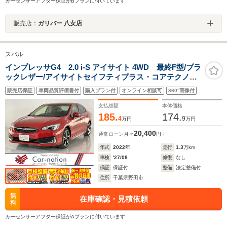
カーセンサーアフター保証がBプランに付いています
販売店：
ガリバー 八女店
スバル
インプレッサG4 2.0 i-S アイサイト 4WD 最終F型/ブラ
ックレザー/アイサイトセイフティプラス・コアテクノロ
ジー/アダプティブドライビングビーム/前席パワーシー
販売店保証
車両品質評価書付
購入プラン付
オンライン相談可
360°画像付
ト・シートヒーター/F・S・Bカメラ/純正Panasonicナビ/
ブルーレイ再生/ETC2.0/ドラレコ
支払総額
本体価格
185.
174.
4
9
万円
万円
20,400
通常ローン
月々
円
年式
2022
年
走行
1.3
万km
車検
'27/08
修復
なし
保証
保証付
整備
法定整備付
住所
千葉県野田市
無
在庫確認・見積依頼
料
カーセンサーアフター保証がAプランに付いています