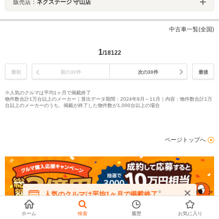
販売店：
ネクステージ 守山店
中古車一覧(全国)
1
/18122
最初
前の30件
次の30件
最後
※人気のクルマは平均1ヶ月で掲載終了
物件数合計1万台以上のメーカー｜算出データ期間：2024年9月～11月｜内容：物件数合計1万
台以上のメーカーのうち、掲載が終了した物件数が1,000台以上の場合
ページトップへ
※
人気のクルマは平均1ヶ月で掲載終了
在庫が無くなる前にお問い合わせください
ホーム
検索
履歴
お気に入り