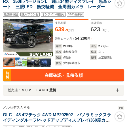
RX 350h バージョンL 純正14型ディスプレイ 黒革シ
ート 三眼LED 衝突軽減 全周囲カメラ レーダーク
ルーズ ブラインドスポットモニター デジタルインナ
販売店保証
購入プラン付
オンライン相談可
360°画像付
ーミラー シートベンチレーション ステアリングヒー
ター
支払総額
本体価格
639.
623.
9
0
万円
万円
54,200
通常ローン
月々
円
年式
2023
年
走行
2.7
万km
車検
車検整備付
修復
なし
保証
保証付
整備
法定整備付
住所
愛知県豊橋市
無
在庫確認・見積依頼
料
販売店：
ＳＵＶ ＬＡＮＤ 豊橋
メルセデスＡＭＧ
PR
GLC 43 4マチック 4WD MP202502 パノラミックスラ
イディングルーフ/ヘッドアップディスプレイ/360度カメ
ラ/運転席・助手席ヒーター機能付きベンチレーションシ