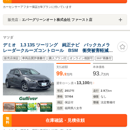
カーセンサーアフター保証がBプランに付いています
販売店：
エバーグリーンオート株式会社 ファースト店
マツダ
デミオ 1.3 13S ツーリング 純正ナビ バックカメラ
レーダークルーズコントロール BSM 衝突被害軽減シ
ステム LDA アイドリングストップ コーナーセンサ
販売店保証
車両品質評価書付
購入プラン付
オンライン相談可
360°画像付
ー ETC HUD シートヒーター ステアリングスイッ
チ LEDヘッド
支払総額
本体価格
99.
93.
9
7
万円
万円
13,100
通常ローン
月々
円
年式
2017
年
走行
2.9
万km
車検
'27/04
修復
なし
保証
保証付
整備
法定整備付
住所
福岡県八女市
無
在庫確認・見積依頼
料