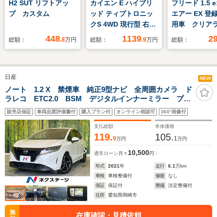
H2 SUT リフトアッ
カイエン E ハイブリ
フリード 1.5 e
プ カスタム
ッド ティプトロニッ
エアー EX 登
クS 4WD 現行型 右H
用車 クリア
正規D スポクロ 黒革
ナー オート
448
1139
2
総額：
.8
万円
総額：
.9
万円
総額：
14Wayパワーシート
コントロール
Sヒーター&クーラー
アシスト 衝
16.8インチメーターD
減システム 
日産
アンビエントライト
スライドドア 
NEW
BOSE 全周C
ッドランプ 
ノート 1.2 X 禁煙車 純正9型ナビ 全周囲カメラ ド
ラレコ ETC2.0 BSM デジタルインナーミラー プロ
ACC&LCA&LKA ティ
キー アイド
パイロット Bluetooth再生 純正16インチアルミ エマ
ンテッドHDマトリ
トップ シー
販売店保証
車両品質評価書付
購入プラン付
オンライン相談可
360°画像付
ージェンシーブレーキ コーナーセンサー
LED&テール ソフトク
ー
支払総額
本体価格
ローズ PASMエアサ
119.
105.
9
1
万円
万円
ス 純正21AW
10,500
通常ローン
月々
円
年式
2021
年
走行
6.1
万km
車検
車検整備付
修復
なし
保証
保証付
整備
法定整備付
住所
愛知県岡崎市
無
在庫確認・見積依頼