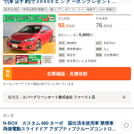
で(来 店予 約)で 3 0 0 0 0 エ ン ク ーポ ンプ レゼ ント 禁
煙車 アイサイトVer3 純正SDナビ プッシュスタート サイ
販売店保証
車両品質評価書付
購入プラン付
オンライン相談可
360°画像付
ド/バックカメラ ブラインドスポットモニター パドルシフ
ト 電動パーキング
支払総額
本体価格
92.
76.
9
0
万円
万円
5,800
通常ローン
月々
円
年式
2018
年
走行
3.6
万km
車検
車検整備付
修復
なし
保証
保証付
整備
法定整備付
住所
埼玉県さいたま市緑区
無
在庫確認・見積依頼
料
カーセンサーアフター保証がBプランに付いています
販売店：
エバーグリーンオート株式会社 ファースト店
ホンダ
N-BOX カスタム 660 ターボ 届出済未使用車 禁煙車
両側電動スライドドア アダプティブクルーズコントロー