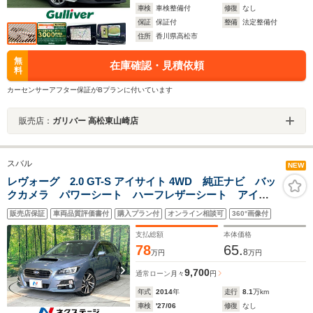
車検
車検整備付
修復
なし
保証
保証付
整備
法定整備付
住所
香川県高松市
無
在庫確認・見積依頼
料
カーセンサーアフター保証がBプランに付いています
販売店：
ガリバー 高松東山崎店
スバル
NEW
レヴォーグ 2.0 GT-S アイサイト 4WD 純正ナビ バッ
クカメラ パワーシート ハーフレザーシート アイサ
イトver3 LEDヘッドライト ドラレコ ETC 純正18
販売店保証
車両品質評価書付
購入プラン付
オンライン相談可
360°画像付
インチAW Bluetooth フルセグTV 禁煙車
支払総額
本体価格
78
65.
8
万円
万円
9,700
通常ローン
月々
円
年式
2014
年
走行
8.1
万km
車検
'27/06
修復
なし