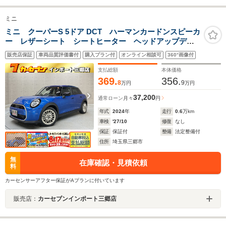
ミニ
ミニ クーパーS 5ドア DCT ハーマンカードンスピーカ
ー レザーシート シートヒーター ヘッドアップディ
スプレイ アダクティブクルーズコントロール バック
販売店保証
車両品質評価書付
購入プラン付
オンライン相談可
360°画像付
カメラ ブラインドスポットモニター レーンキープア
シスト
支払総額
本体価格
369.
356.
8
9
万円
万円
37,200
通常ローン
月々
円
年式
2024
年
走行
0.6
万km
車検
'27/10
修復
なし
保証
保証付
整備
法定整備付
住所
埼玉県三郷市
無
在庫確認・見積依頼
料
カーセンサーアフター保証がAプランに付いています
販売店：
カーセブンインポート三郷店