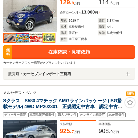
129.
114.
8
6
万円
万円
13,000
通常ローン
月々
円
年式
2019
年
走行
3.6
万km
車検
車検整備付
修復
なし
保証
保証付
整備
法定整備付
住所
埼玉県三郷市
無
在庫確認・見積依頼
料
カーセンサーアフター保証がAプランに付いています
販売店：
カーセブンインポート三郷店
メルセデス・ベンツ
NEW
Sクラス S580 4マチック AMGラインパッケージ (ISG搭
載モデル) 4WD MP202301 正規認定中古車 認定中古車
保証2年付き AMGラインパッケージ パノラミックス
ディーラー保証
車両品質評価書付
購入プラン付
オンライン相談可
360°画像付
ライディングルーフ ブルメスターサラウンドサウンド
システム ACC 360°カメラ オートトランク レーダ
支払総額
本体価格
ーセーフティ LED USB
925.
908.
7
0
万円
万円