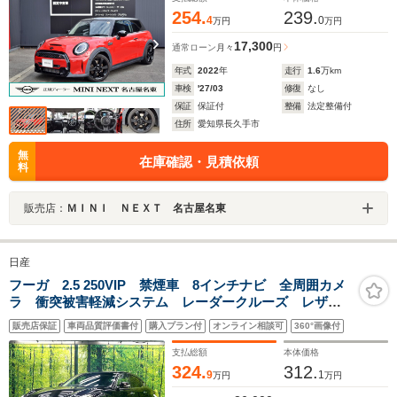
254.
239.
4
0
万円
万円
17,300
通常ローン
月々
円
年式
2022
年
走行
1.6
万km
車検
'27/03
修復
なし
保証
保証付
整備
法定整備付
住所
愛知県長久手市
無
在庫確認・見積依頼
料
販売店：
ＭＩＮＩ ＮＥＸＴ 名古屋名東
日産
フーガ 2.5 250VIP 禁煙車 8インチナビ 全周囲カメ
ラ 衝突被害軽減システム レーダークルーズ レザー
シート 前席シートヒーター ドラレコ コーナーセン
販売店保証
車両品質評価書付
購入プラン付
オンライン相談可
360°画像付
サー LEDヘッド ビルトインETC 純正18インチアル
ミ
支払総額
本体価格
324.
312.
9
1
万円
万円