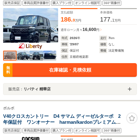
ル 衝突被害軽減ブレーキ LEDヘッドライト 純正アルミホ
販売店保証
車両品質評価書付
購入プラン付
オンライン相談可
360°画像付
イール 電動パーキングブレーキ オートブレーキホールド
シートヒーター
支払総額
本体価格
186.
177.
9
1
万円
万円
16,600
通常ローン
月々
円
年式
2026
年
走行
7
km
車検
'29/07
修復
なし
保証
保証付
整備
法定整備無
住所
京都府相楽郡
無
在庫確認・見積依頼
料
販売店：
リバティ 精華店
ボルボ
V40クロスカントリー D4 サマム ディーゼルターボ 2
年保証付 ワンオーナー harman/kardonプレミアムオ
ーディオ ソフトベージュ本革シート パワーシート
販売店保証
車両品質評価書付
購入プラン付
オンライン相談可
360°画像付
シートヒーター モダンウッドパネル ドライブレコー
ダー ACC BLIS 禁煙車
支払総額
本体価格