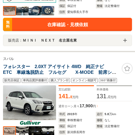
保証
保証付
整備
法定整備付
住所
愛知県長久手市
無
在庫確認・見積依頼
料
販売店：
ＭＩＮＩ ＮＥＸＴ 名古屋名東
スバル
フォレスター 2.0XT アイサイト 4WD 純正ナビ
ETC 車線逸脱防止 フルセグ X-MODE 前席シー
トヒーター レーダークルーズコントロール
販売店保証
車両品質評価書付
購入プラン付
オンライン相談可
360°画像付
Bluetooth バックカメラ 衝突軽減ブレーキ
支払総額
本体価格
141.
131.
8
0
万円
万円
17,900
通常ローン
月々
円
年式
2015
年
走行
5.8
万km
車検
車検整備付
修復
なし
保証
保証付
整備
法定整備付
住所
新潟県長岡市