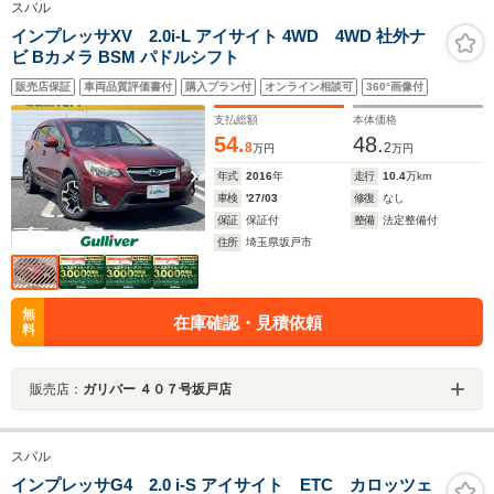
スバル
インプレッサXV 2.0i-L アイサイト 4WD 4WD 社外ナ
ビ Bカメラ BSM パドルシフト
販売店保証
車両品質評価書付
購入プラン付
オンライン相談可
360°画像付
支払総額
本体価格
54.
48.
8
2
万円
万円
年式
2016
年
走行
10.4
万km
車検
'27/03
修復
なし
保証
保証付
整備
法定整備付
住所
埼玉県坂戸市
無
在庫確認・見積依頼
料
販売店：
ガリバー ４０７号坂戸店
スバル
インプレッサG4 2.0 i-S アイサイト ETC カロッツェ