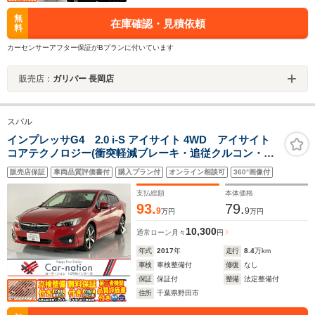
無
在庫確認・見積依頼
料
カーセンサーアフター保証がBプランに付いています
販売店：
ガリバー 長岡店
スバル
インプレッサG4 2.0 i-S アイサイト 4WD アイサイト
コアテクノロジー(衝突軽減ブレーキ・追従クルコン・誤
発進抑制・レーンキープ)/ステア連動LEDヘッドランプ/左
販売店保証
車両品質評価書付
購入プラン付
オンライン相談可
360°画像付
右独立AAC/前席パワーシート/KENWOODナビ/ドラレ
コ/ETC2.0/バックカメラ
支払総額
本体価格
93.
79.
9
9
万円
万円
10,300
通常ローン
月々
円
年式
2017
年
走行
8.4
万km
車検
車検整備付
修復
なし
保証
保証付
整備
法定整備付
住所
千葉県野田市