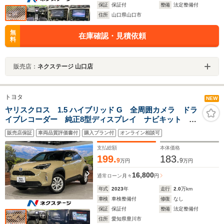
保証
保証付
整備
法定整備付
住所
山口県山口市
無
在庫確認・見積依頼
料
販売店：
ネクステージ 山口店
トヨタ
NEW
ヤリスクロス 1.5 ハイブリッド G 全周囲カメラ ドラ
イブレコーダー 純正8型ディスプレイ ナビキット オ
ートハイビーム レーダークルーズ オートライト ス
販売店保証
車両品質評価書付
購入プラン付
オンライン相談可
マートキー オートライト ETC オートエアコン
bluetooth フルセグ
支払総額
本体価格
199.
183.
9
9
万円
万円
16,800
通常ローン
月々
円
年式
2023
年
走行
2.0
万km
車検
車検整備付
修復
なし
保証
保証付
整備
法定整備付
住所
愛知県豊川市