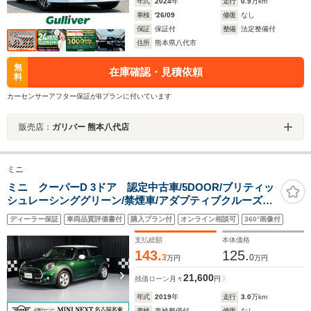
年式
2024
年
走行
0.9
万km
車検
'26/09
修復
なし
保証
保証付
整備
法定整備付
住所
熊本県八代市
無
在庫確認・見積依頼
料
カーセンサーアフター保証がBプランに付いています
販売店：
ガリバー 熊本八代店
ミニ
ミニ クーパーD 3ドア 認定中古車/5DOOR/ブリティッ
シュレーシンググリーン/禁煙車/アダプティブクルーズコ
ントロール/衝突軽減ブレーキ/純正ナビゲーション/純正バ
ディーラー保証
車両品質評価書付
購入プラン付
オンライン相談可
360°画像付
ックカメラ
支払総額
本体価格
143.
125.
3
0
万円
万円
21,600
残価ローン
月々
円
年式
2019
年
走行
3.0
万km
車検
車検整備付
修復
なし