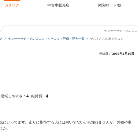
カタログ
中古車販売店
保険/ローン/他
ランサーセディアの口
ア
ランサーセディアの口コミ・クチコミ・評価・評判一覧
ゲストさんの車クチコミ
投稿日：
2006年1月16日
4
4
運転しやすさ：
維持費：
気にいってます。走りに期待する人には向いてないかも知れませんが、外観や室
うか。