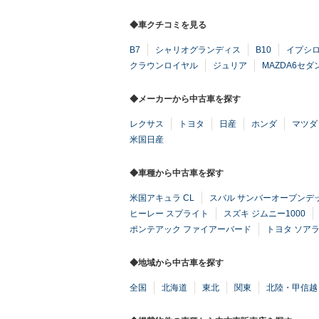
◆車クチコミを見る
B7
シャリオグランディス
B10
イプシ
クラウンロイヤル
ジュリア
MAZDA6セダ
◆メーカーから中古車を探す
レクサス
トヨタ
日産
ホンダ
マツダ
米国日産
◆車種から中古車を探す
米国アキュラ CL
スバル サンバーオープンデ
ヒーレー スプライト
スズキ ジムニー1000
ポンテアック ファイアーバード
トヨタ ソア
◆地域から中古車を探す
全国
北海道
東北
関東
北陸・甲信越