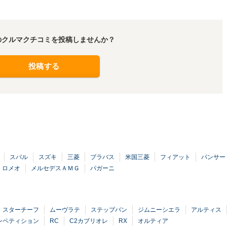
のクルマクチコミを投稿しませんか？
投稿する
スバル
スズキ
三菱
ブラバス
米国三菱
フィアット
パンサー
 ロメオ
メルセデスＡＭＧ
パガーニ
スターチーフ
ムーヴラテ
ステップバン
ジムニーシエラ
アルティス
ンペティション
RC
C2カブリオレ
RX
オルティア