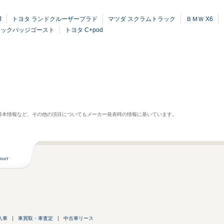
J
トヨタ ランドクルーザープラド
マツダ スクラムトラック
ＢＭＷ X6
ラックバッジゴースト
トヨタ C+pod
基本情報など、その他の項目についてもメーカー発表時の情報に基いています。
入車
車買取・車査定
中古車リース