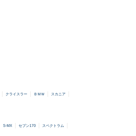
クライスラー
ＢＭＷ
スカニア
S-MX
セブン170
スペクトラム