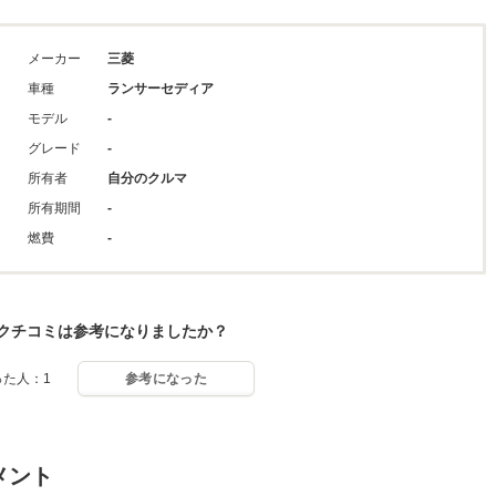
メーカー
三菱
車種
ランサーセディア
モデル
-
グレード
-
所有者
自分のクルマ
所有期間
-
燃費
-
クチコミは参考になりましたか？
った人：1
参考になった
メント