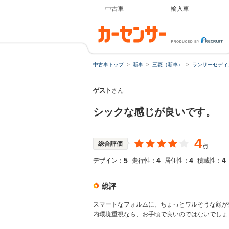
中古車
輸入車
中古車トップ
新車
三菱（新車）
ランサーセディ
ゲスト
さん
シックな感じが良いです。
4
総合評価
点
5
4
4
4
デザイン：
走行性：
居住性：
積載性：
総評
スマートなフォルムに、ちょっとワルそうな顔が
内環境重視なら、お手頃で良いのではないでしょ