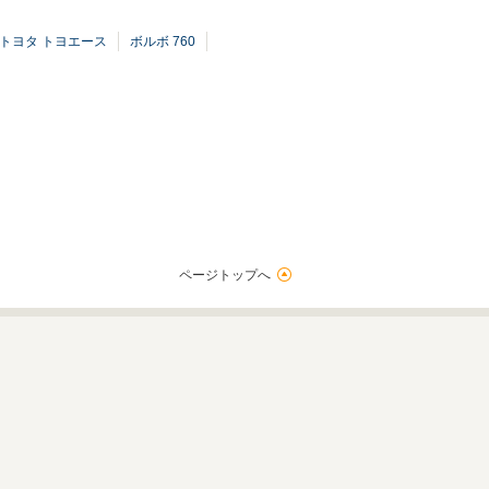
トヨタ トヨエース
ボルボ 760
ページトップへ