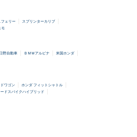
.フェリー
スプリンターカリブ
スモ
日野自動車
ＢＭＷアルピナ
米国ホンダ
ードワゴン
ホンダ フィットシャトル
リードスパイクハイブリッド