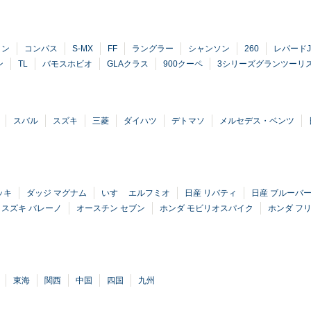
ロン
コンパス
S-MX
FF
ラングラー
シャンソン
260
レパードJ
ン
TL
バモスホビオ
GLAクラス
900クーペ
3シリーズグランツーリ
スバル
スズキ
三菱
ダイハツ
デトマソ
メルセデス・ベンツ
ッキ
ダッジ マグナム
いすゞ エルフミオ
日産 リバティ
日産 ブルーバ
スズキ バレーノ
オースチン セブン
ホンダ モビリオスパイク
ホンダ フ
ラ
東海
関西
中国
四国
九州