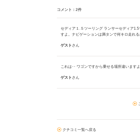
コメント：2件
セディア１.５ツーリング ランサーセディア1
すよ。ナビゲーションは満タンで何キロ走れる
ゲスト
さん
これは‥ ワゴンですから乗せる場所違います
ゲスト
さん
クチコミ一覧へ戻る