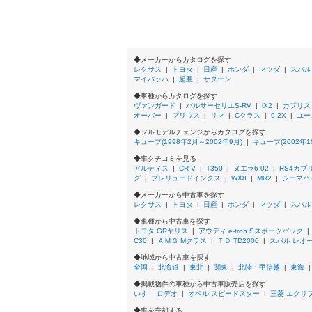
1.3 Sリミテッド
1.3 Sリミテッド 4WD
1.3 Sリミテッド CVT-M6
1.3 Sリミテッド CVT-M6 4WD
1.3 X
◆メーカーからカタログを探す
1.3 X 4WD
レクサス
|
トヨタ
|
日産
|
ホンダ
|
マツダ
|
スバル
マイバッハ
|
起亜
|
サターン
1.3 X-アルファ
1.3 アルテ
◆車種からカタログを探す
1.3 アルテ 4WD
ヴァンガード
|
パルサーセリエS-RV
|
iX2
|
カプリス
オーバー
1.3 アルテ CVT-M6
|
プリウス
|
リマ
|
Cクラス
|
9-2X
|
ユー
1.3 アルテ CVT-M6 4WD
◆フルモデルチェンジからカタログを探す
1.3 アルテ-アルファ
キューブ(1998年2月～2002年9月)
|
キューブ(2002年1
1.3 アルテII
◆車クチコミを見る
1.3 アルテII 4WD
アルティス
|
CR-V
|
T350
|
ヌエラ6-02
|
RS4カブ
1.3 アルテII-アルファ
グ
|
プレリュードインクス
|
WX8
|
MR2
|
シーマハ
1.3 イエローバージョン
◆メーカーから中古車を探す
1.3 コールマンバージョン
レクサス
|
トヨタ
|
日産
|
ホンダ
|
マツダ
|
スバル
1.3 コールマンバージョン 4WD
◆車種から中古車を探す
1.3 スクエア
トヨタ GRヤリス
|
アウディ e-tron Sスポーツバック
1.3 スクエア 4WD
C30
|
ＡＭＧ Mクラス
|
ＴＤ TD2000
|
スバル レオ
1.3 スクエアGタイプ
◆地域から中古車を探す
1.3 スクエアGタイプ 4WD
全国
|
北海道
|
東北
|
関東
|
北陸・甲信越
|
東海
1.3 スペシャルエディション
1.3 スペシャルエディション 4WD
◆掲載物件の車種から中古車販売店を探す
1.3 スペシャルエディション CVT-M6
いすゞ ロデオ
|
オペル スピードスター
|
三菱 エクリ
1.3 スペシャルエディション CVT-M6 4WD
◆車を売却する