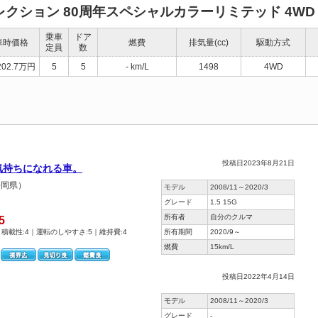
R Vセレクション 80周年スペシャルカラーリミテッド 4W
乗車
ドア
車時価格
燃費
排気量(cc)
駆動方式
定員
数
202.7万円
5
5
- km/L
1498
4WD
投稿日2023年8月21日
気持ちになれる車。
静岡県）
モデル
2008/11～2020/3
グレード
1.5 15G
所有者
自分のクルマ
5
｜積載性:4｜運転のしやすさ:5｜維持費:4
所有期間
2020/9～
燃費
15km/L
投稿日2022年4月14日
モデル
2008/11～2020/3
グレード
-