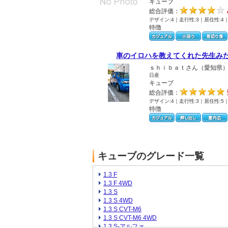
キューブ
総合評価：
デザイン:4｜走行性:3｜居住性:4
特徴
車のイロハを教えてくれた先生み
ｓｈｉｂａｔさん（愛知県
日産
キューブ
総合評価：
デザイン:4｜走行性:3｜居住性:5
特徴
キューブのグレード一覧
1.3 F
1.3 F 4WD
1.3 S
1.3 S 4WD
1.3 S CVT-M6
1.3 S CVT-M6 4WD
1.3 S-アルファ