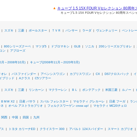
キューブ 1.5 15X FOUR Vセレクション 8
キューブ1.5 15X FOUR Vセレクション 80周年ス
|
スズキ
|
三菱
|
ポールスター
|
ＴＶＲ
|
パンサー
|
ラーダ
|
ヴェンチュリー
|
ベントレ
|
800シリーズクーペ
|
マツダ5
|
ドブロマキシ
|
GLB
|
ソニカ
|
200シリーズカブリオレ
|
コン
|
アプローズ
0月～2008年10月)
|
キューブ(2008年11月～2020年3月)
リオレ
|
パスファインダー
|
アベンシスワゴン
|
カプリスワゴン
|
CX
|
DS7クロスバック
|
イ
イブリッド
|
Aクラス
|
C5ツアラー
|
スズキ
|
三菱
|
リンカーン
|
マクラーレン
|
ＢＬ
|
ポンテアック
|
米国三菱
|
ルノー
|
|
ＢＭＷ X2
|
日産 バサラ
|
スバル フォレスター
|
マセラティ グレカーレ
|
日産 フーガ
|
ラン
ーネ
|
オペル アストラカブリオ
|
フォルクスワーゲン cross up!
|
マセラティ MC20チェロ
|
関西
|
中国
|
四国
|
九州
プス
|
トヨタ カリーナED
|
クライスラー 300
|
アバルト 124スパイダー
|
スマート カブリオ