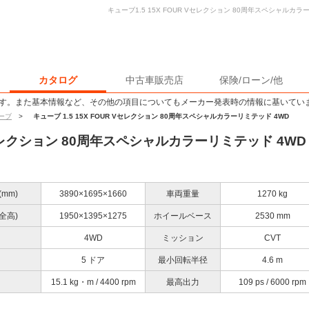
キューブ1.5 15X FOUR Vセレクション 80周年スペシャルカ
カタログ
中古車販売店
保険/ローン/他
す。また基本情報など、その他の項目についてもメーカー発表時の情報に基いてい
ーブ
>
キューブ 1.5 15X FOUR Vセレクション 80周年スペシャルカラーリミテッド 4WD
 Vセレクション 80周年スペシャルカラーリミテッド 4WD
mm)
3890×1695×1660
車両重量
1270 kg
全高)
1950×1395×1275
ホイールベース
2530 mm
4WD
ミッション
CVT
5 ドア
最小回転半径
4.6 m
15.1 kg・m / 4400 rpm
最高出力
109 ps / 6000 rpm