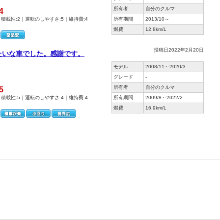
所有者
自分のクルマ
4
｜積載性:2｜運転のしやすさ:5｜維持費:4
所有期間
2013/10～
燃費
12.8km/L
投稿日2022年2月20日
たいな車でした。感謝です。
）
モデル
2008/11～2020/3
グレード
-
所有者
自分のクルマ
5
｜積載性:5｜運転のしやすさ:4｜維持費:4
所有期間
2009/8～2022/2
燃費
16.9km/L