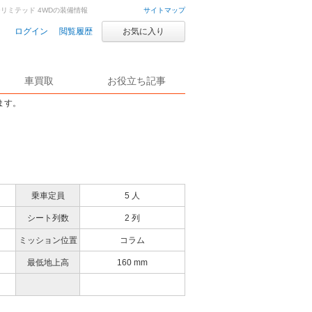
ラーリミテッド 4WDの装備情報
サイトマップ
ログイン
閲覧履歴
お気に入り
車買取
お役立ち記事
ます。
乗車定員
5 人
シート列数
2 列
ミッション位置
コラム
最低地上高
160 mm