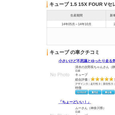
キューブ 1.5 15X FOU
生産期間
新
14年05月～14年10月
キューブ の車クチコミ
小さいけど不思議とゆったり走る
清水の次郎長ちゃんさん（
日産
キューブ
総合評価：
デザイン:5｜走行性:3｜居住性:5
特徴
「ちょーどいい！」
ムーさん（神奈川県）
日産