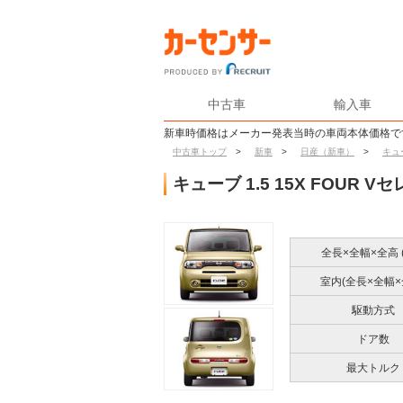
中古車
輸入車
新車時価格はメーカー発表当時の車両本体価格で
中古車トップ
>
新車
>
日産（新車）
>
キュ
キューブ 1.5 15X FOUR
全長×全幅×全高 (
室内(全長×全幅×
駆動方式
ドア数
最大トルク