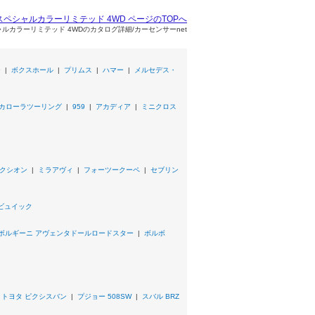
0周年スペシャルカラーリミテッド 4WD ページのTOPへ
ペシャルカラーリミテッド 4WDのカタログ詳細/カーセンサーnet
ー
|
ボクスホール
|
プリムス
|
ハマー
|
メルセデス・
カローラツーリング
|
959
|
アカディア
|
ミニクロス
クシオン
|
ミラアヴィ
|
フォーツークーペ
|
セブリン
ビュイック
ボルギーニ アヴェンタドールロードスター
|
ボルボ
|
トヨタ ピクシスバン
|
プジョー 508SW
|
スバル BRZ