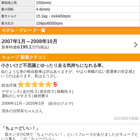
150(mm)
最低地上高
4.4(mm)
最小回転
15.1kg・m/4400rpm
最大トルク
109ps/6000rpm
最大出力
モデル・グレード一覧
2007年1月～2008年10月
195.1
新車時価格
万円(税込)
キューブ 新着クチコミ
小さいけど不思議とゆったり走る気持ちになれる車。
似たような形の軽自動車は沢山ありますが、やはり車幅の広い普通車の安定感と
いうのはあります。私はもう少し...
★
★
★
★
★
5
総合評価
デザイン:5 | 走行性:3 | 居住性:5 | 積載性:4 |
運転のしやすさ:5 | 維持費:4
2008年11月～2020年3月 (自分のクルマ)
清水の次郎長ちゃんさん
2023/8/21投稿
「ちょーどいい！」
昔ホンダのCMで「ちょーどいい！」というフレーズがありましたがキューブと
いう車も、この「ちょーどいい...