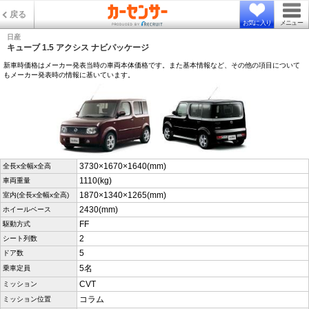
戻る
お気に入り
メニュー
日産
キューブ 1.5 アクシス ナビパッケージ
新車時価格はメーカー発表当時の車両本体価格です。また基本情報など、その他の項目について
もメーカー発表時の情報に基いています。
3730×1670×1640(mm)
全長x全幅x全高
1110(kg)
車両重量
1870×1340×1265(mm)
室内(全長x全幅x全高)
2430(mm)
ホイールベース
FF
駆動方式
2
シート列数
5
ドア数
5名
乗車定員
CVT
ミッション
コラム
ミッション位置