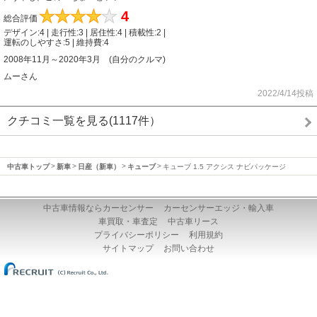
★
★
★
★
★
4
総合評価
デザイン:4 | 走行性:3 | 居住性:4 | 積載性:2 |
運転のしやすさ:5 | 維持費:4
2008年11月～2020年3月 (自分のクルマ)
ムーさん
2022/4/14投稿
クチコミ一覧を見る(1117件）
中古車トップ
新車
日産（新車）
キューブ
キューブ 1.5 アクシス ナビパッケージ
中古車情報ならカーセンサー
カーセンサーエッジ・輸入車
車買取・車査定
中古車リース
プライバシーポリシー
利用規約
サイトマップ
お問い合わせ