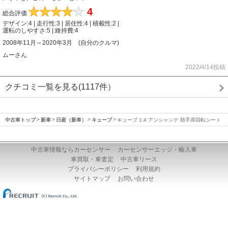
★
★
★
★
★
4
総合評価
デザイン:4 | 走行性:3 | 居住性:4 | 積載性:2 |
運転のしやすさ:5 | 維持費:4
2008年11月～2020年3月 (自分のクルマ)
ムーさん
2022/4/14投稿
クチコミ一覧を見る(1117件）
中古車トップ
新車
日産（新車）
キューブ
キューブ 1.4 アンシャンテ 助手席回転シート
中古車情報ならカーセンサー
カーセンサーエッジ・輸入車
車買取・車査定
中古車リース
プライバシーポリシー
利用規約
サイトマップ
お問い合わせ