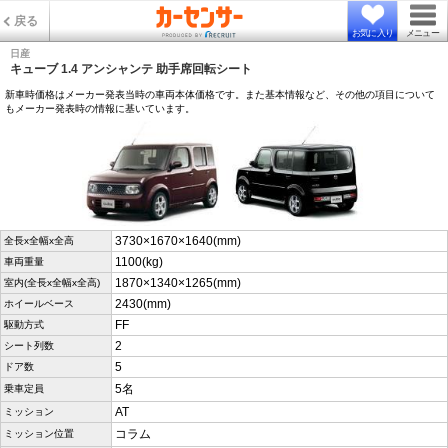
戻る
お気に入り
メニュー
日産
キューブ 1.4 アンシャンテ 助手席回転シート
新車時価格はメーカー発表当時の車両本体価格です。また基本情報など、その他の項目について
もメーカー発表時の情報に基いています。
3730×1670×1640(mm)
全長x全幅x全高
1100(kg)
車両重量
1870×1340×1265(mm)
室内(全長x全幅x全高)
2430(mm)
ホイールベース
FF
駆動方式
2
シート列数
5
ドア数
5名
乗車定員
AT
ミッション
コラム
ミッション位置