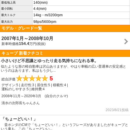
140(mm)
最低地上高
4.4(mm)
最小回転
14kg・m/3200rpm
最大トルク
98ps/5600rpm
最大出力
モデル・グレード一覧
2007年1月～2008年10月
154.4
新車時価格
万円(税抜)
キューブ 新着クチコミ
小さいけど不思議とゆったり走る気持ちになれる車。
似たような形の軽自動車は沢山ありますが、やはり車幅の広い普通車の安定感と
いうのはあります。私はもう少し...
★
★
★
★
★
5
総合評価
デザイン:5 | 走行性:3 | 居住性:5 | 積載性:4 |
運転のしやすさ:5 | 維持費:4
2008年11月～2020年3月 (自分のクルマ)
清水の次郎長ちゃんさん
2023/8/21投稿
「ちょーどいい！」
昔ホンダのCMで「ちょーどいい！」というフレーズがありましたがキューブと
いう車も、この「ちょーどいい...